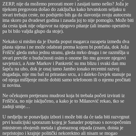
ZERP, nije da možemo preorati more i zasijati tamo nešto? Joža je
tijekom pregovora došao do zaključka kako hrvatskom seljaku u
stvari trebaju ceste, no podsjetio bih ga da slavonija svoju autocestu
ima skoro pa dvadeset godina i zasada joj to nije pomoglo. Može biti
da cesta ipak nije odgovor na njegovo pitanje (ali imamo operativu
pa bi bilo valjda glupo da stoje).
Nekako si mislim da je Đurđa poput magarca razapeta između dva
plasta sijena i ne može odabrati prema kojem bi potrčala, dok Joža
Friščić gleda mrko jednu stranu, gleda mrko drugu i ne razmišlja u
stvari previše o budućnosti osim o onome što mu govore njegovi
savjetnici, a Ante Markov i Pankretić su mu blizu i svaki dan mu
šapću na uho, dok je onaj tamo Jambo ionako recentni razvoj
događaja, nije mu baš ni prirastao srcu, a i daleko čovjek stanuje pa
od njega mišljenje može dobiti samo telefonom ili o njemu pročitati
iz novina.
Ne očekujem pretjeranu mudrost koja bi trebala početi izvirati iz
Friščića, no nije isključeno, a kako je to Milanović rekao, tko se
zadnji smije…
U nedjelju se ponavljaju izbori i može biti da će tada biti razvrgnut
prvi koalicijski sporazum kojeg je Sanader potpisao s novopečenim
ministrom obojenih metala i glomaznog otpada (znam, doista je
nepristojno i krajnje politički nekorektno ali nisam se mogao