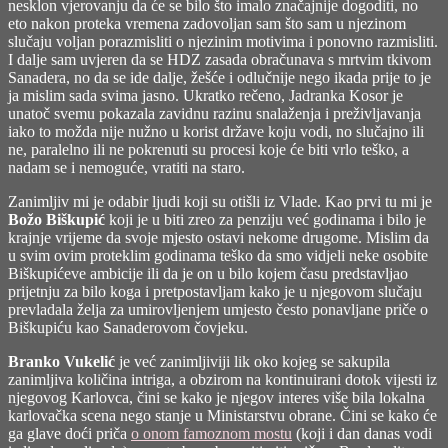
nesklon vjerovanju da će se bilo što imalo značajnije dogoditi, no
eto nakon proteka vremena zadovoljan sam što sam u njezinom
slučaju voljan porazmisliti o njezinim motivima i ponovno razmisliti.
I dalje sam uvjeren da se HDZ zasada obračunava s mrtvim tkivom
Sanadera, no da se ide dalje, žešće i odlučnije nego ikada prije to je
ja mislim sada svima jasno. Ukratko rečeno, Jadranka Kosor je
unatoč svemu pokazala zavidnu razinu snalaženja i preživljavanja
iako to možda nije nužno u korist države koju vodi, no slučajno ili
ne, paralelno ili ne pokrenuti su procesi koje će biti vrlo teško, a
nadam se i nemoguće, vratiti na staro.
Zanimljiv mi je odabir ljudi koji su otišli iz Vlade. Kao prvi tu mi je
Božo Biškupić
koji je u biti zreo za penziju već godinama i bilo je
krajnje vrijeme da svoje mjesto ostavi nekome drugome. Mislim da
u svim ovim proteklim godinama teško da smo vidjeli neke osobite
Biškupićeve ambicije ili da je on u bilo kojem času predstavljao
prijetnju za bilo koga i pretpostavljam kako je u njegovom slučaju
prevladala želja za umirovljenjem umjesto često ponavljane priče o
Biškupiću kao Sanaderovom čovjeku.
Branko Vukelić
je već zanimljiviji lik oko kojeg se sakupila
zanimljiva količina intriga, a obzirom na kontinuirani dotok vijesti iz
njegovog Karlovca, čini se kako je njegov interes više bila lokalna
karlovačka scena nego stanje u Ministarstvu obrane. Čini se kako će
ga glave doći priča
o onom famoznom mostu
(koji i dan danas vodi