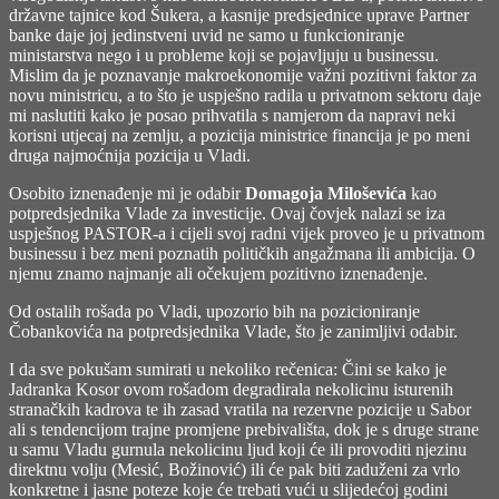
državne tajnice kod Šukera, a kasnije predsjednice uprave Partner
banke daje joj jedinstveni uvid ne samo u funkcioniranje
ministarstva nego i u probleme koji se pojavljuju u businessu.
Mislim da je poznavanje makroekonomije važni pozitivni faktor za
novu ministricu, a to što je uspješno radila u privatnom sektoru daje
mi naslutiti kako je posao prihvatila s namjerom da napravi neki
korisni utjecaj na zemlju, a pozicija ministrice financija je po meni
druga najmoćnija pozicija u Vladi.
Osobito iznenađenje mi je odabir
Domagoja Miloševića
kao
potpredsjednika Vlade za investicije. Ovaj čovjek nalazi se iza
uspješnog PASTOR-a i cijeli svoj radni vijek proveo je u privatnom
businessu i bez meni poznatih političkih angažmana ili ambicija. O
njemu znamo najmanje ali očekujem pozitivno iznenađenje.
Od ostalih rošada po Vladi, upozorio bih na pozicioniranje
Čobankovića na potpredsjednika Vlade, što je zanimljivi odabir.
I da sve pokušam sumirati u nekoliko rečenica: Čini se kako je
Jadranka Kosor ovom rošadom degradirala nekolicinu isturenih
stranačkih kadrova te ih zasad vratila na rezervne pozicije u Sabor
ali s tendencijom trajne promjene prebivališta, dok je s druge strane
u samu Vladu gurnula nekolicinu ljud koji će ili provoditi njezinu
direktnu volju (Mesić, Božinović) ili će pak biti zaduženi za vrlo
konkretne i jasne poteze koje će trebati vući u slijedećoj godini