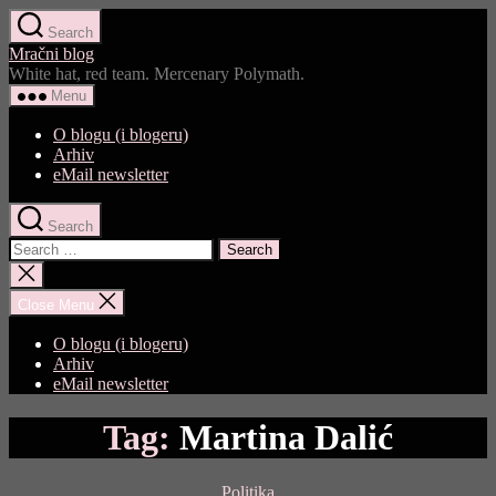
Skip
Search
to
Mračni blog
the
White hat, red team. Mercenary Polymath.
content
Menu
O blogu (i blogeru)
Arhiv
eMail newsletter
Search
Search
for:
Close
search
Close Menu
O blogu (i blogeru)
Arhiv
eMail newsletter
Tag:
Martina Dalić
Categories
Politika