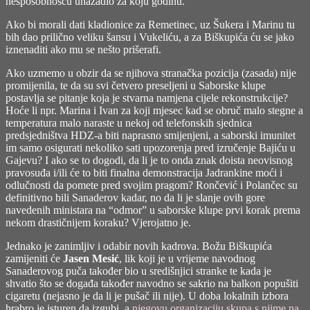
nesposobnošću unazadio za koju godinu.
Ako bi morali dati kladionice za Remetinec, uz Šukera i Marinu tu
bih dao prilično veliku šansu i Vukeliću, a za Biškupića ću se jako
iznenaditi ako mu se nešto prišerafi.
Ako uzmemo u obzir da se njihova stranačka pozicija (zasada) nije
promijenila, te da su svi četvero preseljeni u Saborske klupe
postavlja se pitanje koja je stvarna namjena cijele rekonstrukcije?
Hoće li npr. Marina i Ivan za koji mjesec kad se obruč malo stegne a
temperatura malo naraste u nekoj od telefonskih sjednica
predsjedništva HDZ-a biti naprasno smijenjeni, a saborski imunitet
im samo osigurati nekoliko sati upozorenja pred izručenje Bajiću u
Gajevu? I ako se to dogodi, da li je to onda znak doista neovisnog
pravosuđa i/ili će to biti finalna demonstracija Jadrankine moći i
odlučnosti da pomete pred svojim pragom? Rončević i Polančec su
definitivno bili Sanaderov kadar, no da li je slanje ovih gore
navedenih ministara na “odmor” u saborske klupe prvi korak prema
nekom drastičnijem koraku? Vjerojatno je.
Jednako je zanimljiv i odabir novih kadrova. Božu Biškupića
zamijeniti će
Jasen Mesić
, lik koji je u vrijeme navodnog
Sanaderovog puča također bio u središnjici stranke te kada je
shvatio što se događa također navodno se sakrio na balkon popušiti
cigaretu (nejasno je da li je pušač ili nije). U doba lokalnih izbora
hrabro je isturen da izgubi, a
njegovu organizaciju skupa s njime na