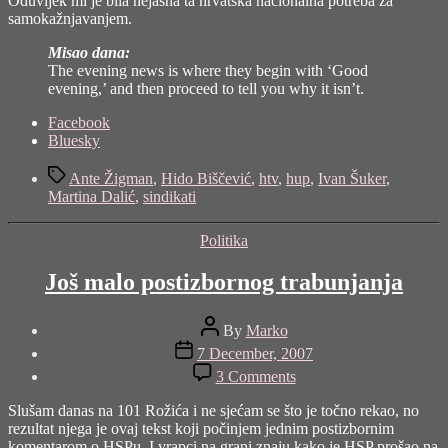
Oduvijek mi je bila nejasna ta hrvatska nacionalna potreba za
samokažnjavanjem.
Misao dana:
The evening news is where they begin with ‘Good
evening,’ and then proceed to tell you why it isn’t.
Share
Facebook
the
Bluesky
post
Tags
"Dnevnik"
Ante Žigman
,
Hido Biščević
,
htv
,
hup
,
Ivan Šuker
,
Martina Dalić
,
sindikati
Categories
Politika
Još malo postizbornog trabunjanja
Post
By
Marko
author
Post
7 December, 2007
date
on
3 Comments
Još
malo
Slušam danas na 101 Rožića i ne sjećam se što je točno rekao, no
postizbornog
rezultat njega je ovaj tekst koji počinjem jednim postizbornim
trabunjanja
komentarom o HSPu. I vrapci na grani znaju kako je HSP prošao na