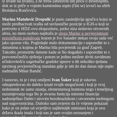
iz livade na livadu), a ne treba zaboraviti niti priču o Brodosplitu,
dok se iz priče o vojnim kamionima uspio (čini se) izvući na uštrb
Berislava Rončevića.
Marina Matulović Dropulić
je puno zanimljivija igračica kojoj se
može predbacivati svašta od suvlasničke pozicije u IGH-u koji se
pretvorio u HDZ-ovu ekspozituru, preko niza nedavno otvorenih
afera, no meni osobno najdraža je
uloga Marine u nevjerojatnom
pravničkom poduhvatu
kojom je Ivo Sanader stekao svoju sada već
jako spornu vilu. Pogledajte malo dokumentaciju i usporedite to s
datumima u kojima je Marina bila povjerenik za grad Zagreb.
Također, promotrite datume kada se što događalo i usporedite to s
pravomočnošću rješenja i potom se jedino možete diviti zavidnom
učinkovitošću zagrebačke gradske uprave u tih nekoliko tjedana
njezinog povjereničkog mandata gdje je niti do dan danas nije uspio
nadmašiti Milan Bandić.
I naravno, tu je i moj omiljeni
Ivan Šuker
koji je odavno
odnapredovao do daleko iznad svojih mogućnosti i koji je svoj
nedostatak ne samo znanja, elementarnog bontona nego i temeljnog
razumijevanja toga što je stvarna funkcija ministra financija
nadomještao čistim i sirovim bezobrazlukom i otvorenim mobingom
nad sugovornicima. Duboko sam uvjeren da će vrijeme pokazati
kako je on jedan od uvjerljivo najštetnijih ministara koja je ova
država ikada imala i koji nas je sam svojim neznanjem i