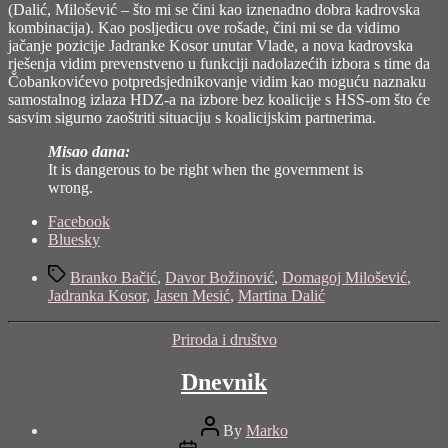
(Dalić, Milošević – što mi se čini kao iznenadno dobra kadrovska
kombinacija). Kao posljedicu ove rošade, čini mi se da vidimo
jačanje pozicije Jadranke Kosor unutar Vlade, a nova kadrovska
rješenja vidim prevenstveno u funkciji nadolazećih izbora s time da
Čobankovićevo potpredsjednikovanje vidim kao moguću naznaku
samostalnog izlaza HDZ-a na izbore bez koalicije s HSS-om što će
sasvim sigurno zaoštriti situaciju s koalicijskim partnerima.
Misao dana:
It is dangerous to be right when the government is
wrong.
Share
Facebook
the
Bluesky
post
Tags
"Kako
Branko Bačić
,
Davor Božinović
,
Domagoj Milošević
,
Vlada
Jadranka Kosor
,
Jasen Mesić
,
Martina Dalić
vlada?"
Categories
Priroda i društvo
Dnevnik
Post
By
Marko
author
Post