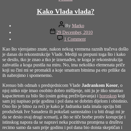
Kako Vlada vlada?
Post
By
Marko
author
Post
29 December, 2010
date
on
1 Comment
Kako
Vlada
Kao što vjerojatno znate, nakon nekog vremena raznih tračeva došlo
vlada?
je danas do rekonstrukcije Vlade. Mediji su prepuni toga što i kako
se desilo, tko je znao a tko je iznenađen, te koga je rekonstrukcija
zahvatila a koga pustila na miru. No, ima nekoliko elemenata priče
koji su čini mi se promakli a koje smatram bitnima pa eto prilike da
ih nabrojimo i spomenemo.
Krenuo bih odmah s predsjednicom Vlade
Jadrankom Kosor
, o
njoj nitko nije imao osobito dobro mišljenje, niti ju je itko smatrao
kapacitetom za bilo što (osim golog preživljavanja) i
horoskop
koji
sam joj napisao prije godinu i pol dana se dobrim dijelom i obistinio.
Ono što je bitno za reći je kako je Jadranka tada imala opciju biti
produžetak Ive Sanadera ili pokušati samostalno i u biti dragi mi je
da se desio ovaj drugi scenarij, a što se tiče borbe protiv korupcije i
istinskog napora da se napravi neka pozitivna promjena u društvu
recimo samo da sam prije godinu i pol dana bio doista skeptičan i