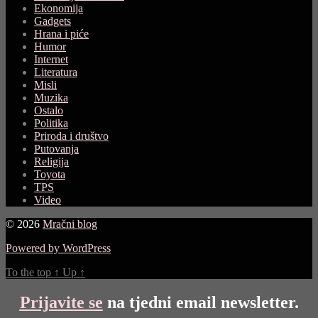
Ekonomija
Gadgets
Hrana i piće
Humor
Internet
Literatura
Misli
Muzika
Ostalo
Politika
Priroda i društvo
Putovanja
Religija
Toyota
TPS
Video
© 2026
Mračni blog
Powered by WordPress
To the top
↑
Up
↑
Prijavite se
na tjedni email newsletter.