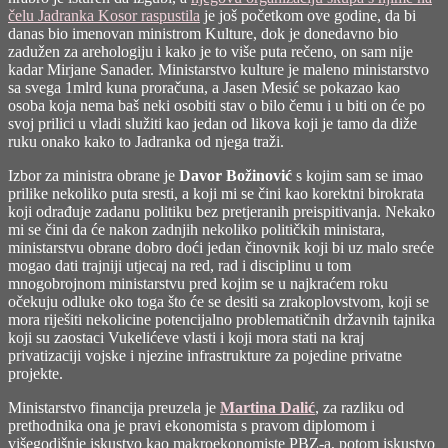
čelu Jadranka Kosor raspustila
je još početkom ove godine, da bi
danas bio imenovan ministrom Kulture, dok je donedavno bio
zadužen za arehologiju i kako je to više puta rečeno,
on sam nije
kadar Mirjane Sanader
. Ministarstvo kulture je maleno ministarstvo
sa svega 1mlrd kuna proračuna, a Jasen Mesić se pokazao kao
osoba koja nema baš neki osobiti stav o bilo čemu i u biti on će po
svoj prilici u vladi služiti kao jedan od likova koji je tamo da diže
ruku onako kako to Jadranka od njega traži.
Izbor za ministra obrane je
Davor Božinović
s kojim sam se imao
prilike nekoliko puta sresti, a koji mi se čini kao korektni birokrata
koji odrađuje zadanu politiku bez pretjeranih preispitivanja. Nekako
mi se čini da će nakon zadnjih nekoliko političkih ministara,
ministarstvu obrane dobro doći jedan činovnik koji bi uz malo sreće
mogao dati trajniji utjecaj na red, rad i disciplinu u tom
mnogobrojnom ministarstvu pred kojim se u najkraćem roku
očekuju odluke oko toga što će se desiti sa zrakoplovstvom, koji se
mora riješiti nekolicine potencijalno problematičnih državnih tajnika
koji su zaostaci Vukelićeve vlasti i koji mora stati na kraj
privatizaciji vojske i njezine infrastrukture za pojedine privatne
projekte.
Ministarstvo financija preuzela je
Martina Dalić
, za razliku od
prethodnika ona je pravi ekonomista s pravom diplomom i
višegodišnje iskustvo kao makroekonomiste PBZ-a, potom iskustvo