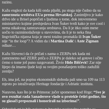
razinu.
Kažu englezi da kada kiši onda pljušti, pa stoga nije čudno da su
zamrznuta sredstva EUa prema Hrvatskoj
. Zanimljivo je kako
drIvo ide u Brisel popričati s ljudima o tome, dok istovremeno
ministarstvo kojime predsjedava Ivan Šuker tvrdi kako je sve cool i
nema nikakvog zamrzavanja sredstava. Da li je itko osim mene
uočio to razmimoilaženje u stavovima, da li je to neka fina
lingvistička nijansa koja je meni totalno promakla ili
Ivan Šuker
nije “in the loop”? A vidim da i
Martina Dalić
i
Ante Žigman
odlaze…
Kažu Slovenci da će pričati s nama o ZERPu tek kada mi
zamrznemo naš ZERP, priča o ZERPu je daleko od gotove i očito
ćemo o tome još puno razgovarati. Živio
Hido Biščević
! Zar nije
lijepo da imamo ljude koji su svojim ponašanjem toliko zadužili
zemlju?
Eh, ima još, na popisu ekonomskih sloboda pali smo sa 109 na 113
mjesto po istraživanju Heritage fondacije i Adriatic instituta.
Naravno, kao što je to Primorac jučer spomenuo kod Hrge;
“Sve je
ovo rezultat rada Sanaderove vlade u protekle četiri godine, što
su glasači prepoznali i honorirali na izborima!”
.