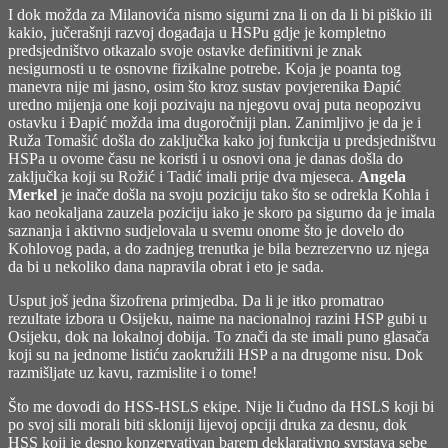
I dok možda za Milanovića nismo sigurni zna li on da li bi piškio ili
kakio, jučerašnji razvoj događaja u HSPu gdje je kompletno
predsjedništvo otkazalo svoje ostavke definitivni je znak
nesigurnosti u te osnovne fizikalne potrebe. Koja je poanta tog
manevra nije mi jasno, osim što kroz sustav povjerenika Đapić
uredno mijenja one koji pozivaju na njegovu ovaj puta neopozivu
ostavku i Đapić možda ima dugoročniji plan. Zanimljivo je da je i
Ruža Tomašić došla do zaključka kako joj funkcija u predsjedništvu
HSPa u ovome času ne koristi i u osnovi ona je danas došla do
zaključka koji su Rožić i Tadić imali prije dva mjeseca.
Angela
Merkel
je inače došla na svoju poziciju tako što se odrekla Kohla i
kao neokaljana zauzela poziciju iako je skoro pa sigurno da je imala
saznanja i aktivno sudjelovala u svemu onome što je dovelo do
Kohlovog pada, a do zadnjeg trenutka je bila bezrezervno uz njega
da bi u nekoliko dana napravila obrat i eto je sada.
Usput još jedna šizofrena primjedba. Da li je itko promatrao
rezultate izbora u Osijeku, naime na nacionalnoj razini HSP gubi u
Osijeku, dok na lokalnoj dobija. To znači da ste imali puno glasača
koji su na jednome listiću zaokružili HSP a na drugome nisu. Dok
razmišljate uz kavu, razmislite i o tome!
Što me dovodi do HSS-HSLS ekipe. Nije li čudno da HSLS koji bi
po svoj sili morali biti skloniji lijevoj opciji druka za desnu, dok
HSS koji je desno konzervativan barem deklarativno svrstava sebe