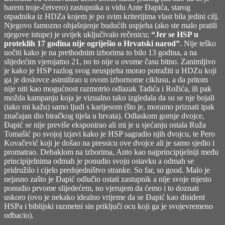
barem troje-četvero) zastupnika u vidu Ante Đapića, starog
otpadnika iz HDZa kojem je po svim kriterijima vlast bila jedini cilj.
Njegovo famozno objašnjenje budućih uspjeha (ako ste malo pratili
njegove istupe) je uvijek uključivalo rečenicu;
“Jer se HSP u
proteklih 17 godina nije ogriješio o Hrvatski narod”
. Nije teško
uočiti kako je na prethodnim izborima to bilo 13 godina, a na
slijedećim vjerojatno 21, no to nije u ovome času bitno. Zanimljivo
je kako je HSP razlog svog neuspjeha morao potražiti u HDZu koji
ga je doslovce asimilirao u ovom izbornome ciklusu, a da pritom
nije niti kao mogućnost razmotrio odlazak Tadića i Rožića, ili pak
možda kampanju koja je vizualno tako izgledala da su se nje bojali
(tako mi kažu) samo ljudi s karijesom (što je, moramo priznati ipak
značajan dio biračkog tijela u hrvata). Odlaskom gornje dvojce,
Đapić se nije previše eksponirao ali mi je u sjećanju ostala Ruža
Tomašić po svojoj izjavi kako je HSP sagradio njih dvojcu, te Pero
Kovačević koji je došao na pressicu ove dvojce ali je samo sjedio i
promatrao. Debaklom na izborima, Anto kao najprincipijelniji među
principijelnima odmah je ponudio svoju ostavku a odmah se
pridružilo i cijelo predsjedništvo stranke. So far, so good. Malo je
nejasno zašto je Đapić odlučio ostati zastupnik a nije svoje mjesto
ponudio prvome slijedećem, no vjerujem da ćemo i to doznati
uskoro (ovo je nekako idealno vrijeme da se Đapić kao disident
HSPa i biblijski razmetni sin priključi ocu koji ga je svojevremeno
odbacio).