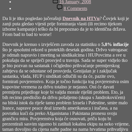
16 January, 2008
date
on
8 Comments
Dnevnik
Da li je itko pogledao jučerašnji
Dnevnik na HTVu
? Čovjek koji je
zanji puta gledao vijesti prije formiranja vlasti (ili recimo tijekom
izborne kampanje) teško da bi prepoznao da je to identična država.
From bad to bad to worse!
Dnevnik je krenuo s izvješćem zavoda za statistiku o
5,8% inflacije
što je apsolutni rekord u proteklih desetak godina. DrIvo vatrogasac
je odmah napravio i meeting sa sindikalcima i HUPovcima a sve u
pokušaju da se spriječi prosvjed u travnju. Sada se super vidjelo tko
je bio pozvan na sastanak i očigledno prihvaćanje premijerskog
zahtjeva da se odustane od prosvjeda. Genijalan je i zaključak
sastanka, vlada, HUP i sindikati odlučili su da će, pazite ovo,
formirati povjerenstvo. Koja je točno funkcija tog povjerenstva osim
kupovine vremena za drIvu totalno je nejasno. Oni će davati
premijeru prijedloge koje bi valjda morale riješiti problem. Eto, ja
bih recimo predložio da drIvu pošaljemo (skupa s Jandrokovićem)
na bliski istok da riješe tamo problem Izraela i Palestine, smire malo
Irance, naprave peace deal između amerikanaca i iračana, a na
povratku kući da preko Afganistana i Pakistana pronesu svoju
grančicu mira. Povjerenstva koja će osnovati, priču koju bi
prezentirali sasvim sigurno bi zatiltali lokalnu ekipu na neko vrijeme,
taman dovoljno da cijena nafte padne na nama hrvatima prihvatljivu