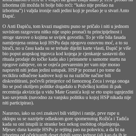
izborima (ili možda bi bolje bilo reći: “kako nije prošao na
izborima”) i valjda ironije radi jedini koji je prošao je u stvari Anto
Đapić.
O Anti Đapiću, tom kvazi magistru puno se pričalo i niti u jednom
suvislom razgovoru nitko nije uspio pronaći tu principijelnost i
stroge stavove o kojima se uvijek govorilo. To je više bila fasada
namijenjena onima koji HSPu daju njegovu osnovnu moć, a to su
birači, no u času kada su se trebale dijeliti karte vlasti, Đapić je više
bio poput arapskog trgovca kod kojega je cjenkanje sastavni dio
rituala prodaje do točke kada ako i pristanete u samome startu na
njegove zahtjeve, on se osjeća prevarenim jer vam nije morao
napraviti niti jedan jedini ustupak. HSP je poznat i po tome da
reciklira odbačene kadrove koji su na različite načine bili
diskreditirani, počevši primjerice od famoznog Zeca i svega onoga
što se pod okriljem politike događalo u Požeškoj kotlini ili pak
recentnija akvizicija u vidu Mate Granića koji se eto uspio ugnjezditi
kao savjetnik (navodno za vanjsku politiku u kojoj HSP nikada nije
niti participirao).
Naravno, iako su ovi znakovi bili vidljivi i ranije, prve rupe u
oklopu su se nazrijele odlaskom gore spomenutog Rožića i Tadića
kada su oni istupili iz stranke bez nekog osobitog objašnjenja.
Mjesec dana kasnije HSPu je rejting pao na polovicu, a da bi na
izborima od očekivanih deset dobili samo jednog (ali kao da ih je