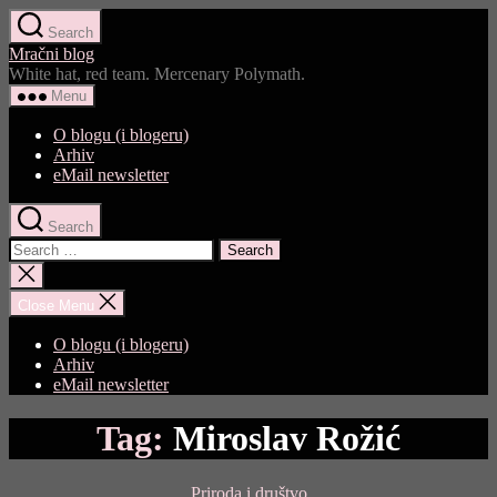
Skip
Search
to
Mračni blog
the
White hat, red team. Mercenary Polymath.
content
Menu
O blogu (i blogeru)
Arhiv
eMail newsletter
Search
Search
for:
Close
search
Close Menu
O blogu (i blogeru)
Arhiv
eMail newsletter
Tag:
Miroslav Rožić
Categories
Priroda i društvo