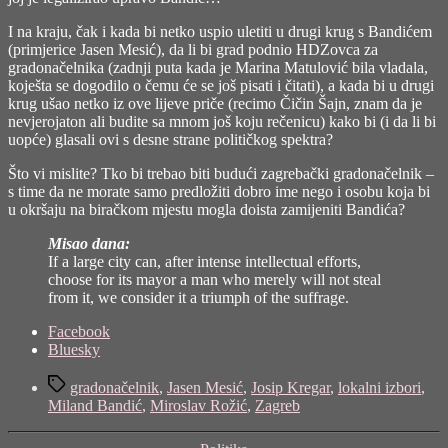
I na kraju, čak i kada bi netko uspio uletiti u drugi krug s Bandićem
(primjerice Jasen Mesić), da li bi grad podnio HDZovca za
gradonačelnika (zadnji puta kada je Marina Matulović bila vladala,
koješta se dogodilo o čemu će se još pisati i čitati), a kada bi u drugi
krug ušao netko iz ove lijeve priče (recimo Čičin Šajn, znam da je
nevjerojaton ali budite sa mnom još koju rečenicu) kako bi (i da li bi
uopće) glasali ovi s desne strane političkog spektra?
Što vi mislite? Tko bi trebao biti budući zagrebački gradonačelnik –
s time da ne morate samo predložiti dobro ime nego i osobu koja bi
u okršaju na biračkom mjestu mogla doista zamijeniti Bandića?
Misao dana:
If a large city can, after intense intellectual efforts,
choose for its mayor a man who merely will not steal
from it, we consider it a triumph of the suffrage.
Share
Facebook
the
Bluesky
post
Tags
"Gradonačelnik
gradonačelnik
,
Jasen Mesić
,
Josip Kregar
,
lokalni izbori
,
grada
Miland Bandić
,
Miroslav Rožić
,
Zagreb
Zagreba"