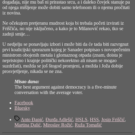
događaja, nije mu baš ni prirastao srcu, a i daleko čovjek stanuje pa
od njega mišljenje može dobiti samo telefonom ili o njemu pročitati
iz novina.
Ne očekujem pretjeranu mudrost koja bi trebala početi izvirati iz
Friščića, no nije isključeno, a kako je to Milanović rekao, tko se
zadnji smije…
U nedjelju se ponavljaju izbori i može biti da će tada biti razvrgnut
prvi koalicijski sporazum kojeg je Sanader potpisao s novopečenim
ministrom obojenih metala i glomaznog otpada (znam, doista je
nepristojno i krajnje politički nekorektno ali nisam se mogao
suzdržati), možda se još štogod promjeni, a možda i Joža dobije
prosvjetljenje, nikada se ne zna.
Misao dana:
The best argument against democracy is a five-minute
conversation with the average voter.
Share
Facebook
the
Bluesky
post
Tags
"Još
Anto Đapić
,
Đurđa Adlešić
,
HSLS
,
HSS
,
Josip Friščić
,
malo
Martina Dalić
,
Miroslav Rožić
,
Ruža Tomašić
postizbornog
trabunjanja"