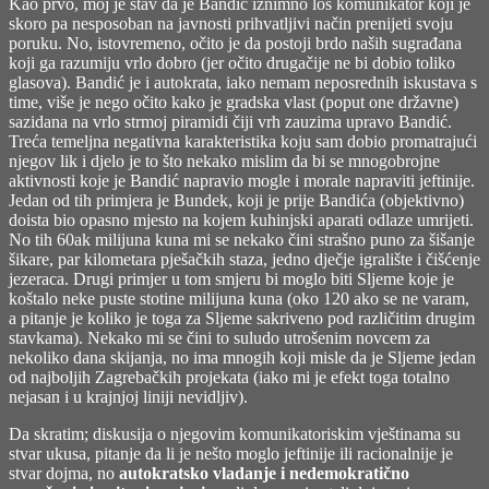
Kao prvo, moj je stav da je Bandić iznimno loš komunikator koji je
skoro pa nesposoban na javnosti prihvatljivi način prenijeti svoju
poruku. No, istovremeno, očito je da postoji brdo naših sugrađana
koji ga razumiju vrlo dobro (jer očito drugačije ne bi dobio toliko
glasova). Bandić je i autokrata, iako nemam neposrednih iskustava s
time, više je nego očito kako je gradska vlast (poput one državne)
sazidana na vrlo strmoj piramidi čiji vrh zauzima upravo Bandić.
Treća temeljna negativna karakteris
tika koju sam dobio promatrajući
njegov lik i djelo je to što nekako mislim da bi se mnogobrojne
aktivnosti koje je Bandić napravio mogle i morale napraviti jeftinije.
Jedan od tih primjera je Bundek, koji je prije Bandića (objektivno)
doista bio opasno mjesto na kojem kuhinjski aparati odlaze umrijeti.
No tih 60ak milijuna kuna mi se nekako čini strašno puno za šišanje
šikare, par kilometara pješačkih staza, jedno dječje igralište i čišćenje
jezeraca. Drugi primjer u tom smjeru bi moglo biti Sljeme koje je
koštalo neke puste stotine milijuna kuna (oko 120 ako se ne varam,
a pitanje je koliko je toga za Sljeme sakriveno pod različitim drugim
stavkama). Nekako mi se čini to suludo utrošenim novcem za
nekoliko dana skijanja, no ima mnogih koji misle da je Sljeme jedan
od najboljih Zagrebačkih projekata (iako mi je efekt toga totalno
nejasan i u krajnjoj liniji nevidljiv).
Da skratim; diskusija o njegovim komunikatoriskim vještinama su
stvar ukusa, pitanje da li je nešto moglo jeftinije ili racionalnije je
stvar dojma, no
autokratsko vladanje i nedemokratično