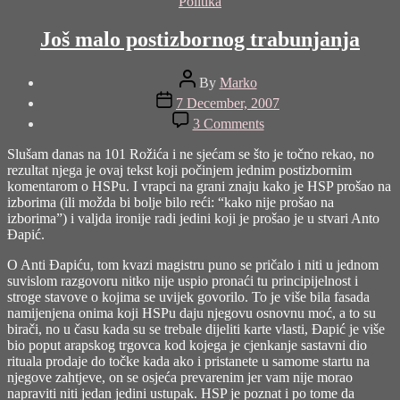
Categories
Politika
Još malo postizbornog trabunjanja
Post
By
Marko
author
Post
7 December, 2007
date
on
3 Comments
Još
malo
Slušam danas na 101 Rožića i ne sjećam se što je točno rekao, no
postizbornog
rezultat njega je ovaj tekst koji počinjem jednim postizbornim
trabunjanja
komentarom o HSPu. I vrapci na grani znaju kako je HSP prošao na
izborima (ili možda bi bolje bilo reći: “kako nije prošao na
izborima”) i valjda ironije radi jedini koji je prošao je u stvari Anto
Đapić.
O Anti Đapiću, tom kvazi magistru puno se pričalo i niti u jednom
suvislom razgovoru nitko nije uspio pronaći tu principijelnost i
stroge stavove o kojima se uvijek govorilo. To je više bila fasada
namijenjena onima koji HSPu daju njegovu osnovnu moć, a to su
birači, no u času kada su se trebale dijeliti karte vlasti, Đapić je više
bio poput arapskog trgovca kod kojega je cjenkanje sastavni dio
rituala prodaje do točke kada ako i pristanete u samome startu na
njegove zahtjeve, on se osjeća prevarenim jer vam nije morao
napraviti niti jedan jedini ustupak. HSP je poznat i po tome da