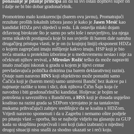
ponašanje je pitanje principa
ali da su svi ostali dojmovi super on
i dalje ne bi bio dobar gradonačelnik.
Promotrimo malo konkurenciju (barem ovu javnu), Promatrajući
rezultate prošlih lokalnih izbora jasno je kako je
Jasen Mesić
kao
kandidat HDZa prvi slijedeći u redu. Lik ostavlja mlaki dojam
državnog birokrate što je samo po sebi loše i neuvjerljivo, iza njega
nema nikakvih postignuća koje bi nas uvjerile ili barem dale natruhu
drugačijeg pristupa vlasti, te je on (u krajnjoj liniji) eksponent HDZa
o kojem zagrepčani imaju mišljenje kakvo imaju. HSP koji je bio
treća stranka u proteklim izborima je u međuvremenu nestao i nije za
očekivati njihov revival, a
Miroslav Rožić
teško da može napraviti
imalo značajni iskorak u gradu u kojem je lijevi centar
prevladavajuća politička doktrina (na barem deklarativnoj razini).
Ostaje nam naravno
HNS
koji objektivno može ponuditi samo
Čačića koji je (barem meni) samo umiveni Bandić bez ikakve pa i
najmanje razlike u tonu i slici, dok njihova Čičin Šajn koja će
navodno i biti gradonačelnički kandidat. Holjevac je bojim se
potrošena u savezništvu s Bandićem, a
HSS
koji je dosada uspješno
koalirao na razini grada sa SDPom vjerojatno je na tantalovim
mukama prihvačajući zahtjev središnjice da se koalira s HDZom.
Vrijedi naravno spomenuti i da u Zagrebu i nemamo oštre podjele
po pitanju vlast – oporba, što se najbolje vidjelo na glasanju za GUP
kada su skupštinu posjećivali i oni koji (iako izabrani) u nijednoj
drugoj situaciji nisu snašli za shodno ukazati se i reći koju.