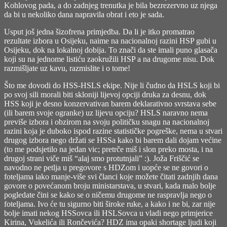
Kohlovog pada, a do zadnjeg trenutka je bila bezrezervno uz njega
da bi u nekoliko dana napravila obrat i eto je sada.
Usput još jedna šizofrena primjedba. Da li je itko promatrao
rezultate izbora u Osijeku, naime na nacionalnoj razini HSP gubi u
Osijeku, dok na lokalnoj dobija. To znači da ste imali puno glasača
koji su na jednome listiću zaokružili HSP a na drugome nisu. Dok
razmišljate uz kavu, razmislite i o tome!
Što me dovodi do HSS-HSLS ekipe. Nije li čudno da HSLS koji bi
po svoj sili morali biti skloniji lijevoj opciji druka za desnu, dok
HSS koji je desno konzervativan barem deklarativno svrstava sebe
(ili barem svoje ogranke) uz lijevu opciju? HSLS naravno nema
previše izbora i obzirom na svoju političku snagu na nacionalnoj
razini koja je duboko ispod razine statističke pogreške, nema u stvari
drugog izbora nego držati se HSSa kako bi barem dali dojam većine
(to me podsjetilo na jedan vic; pretrče miš i slon preko mosta, i na
drugoj strani viče miš “alaj smo protutnjali” :). Joža Friščić se
navodno ne petlja u pregovore s HDZom i uopće se ne govori o
foteljama iako manje-više svi članci koje možete čitati zadnjih dana
govore o povećanom broju ministarstava, u stvari, kada malo bolje
pogledate čini se kako se o ničemu drugome ne raspravlja nego o
foteljama. Ivo će tu sigurno biti široke ruke, a kako i ne bi, zar nije
bolje imati nekog HSSovca ili HSLSovca u vladi nego primjerice
Kirina, Vukelića ili Rončevića? HDZ ima opaki shortage ljudi koji