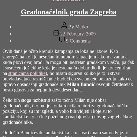
Gradonačelnik grada Zagreba
Post
By
Marko
author
Post
22 February, 2009
date
on
9 Comments
Gradonačelnik
grada
Ovih dana je očito krenula kampanja za lokalne izbore. Kao
Zagreba
zagrepčana koji je nesretan trenutnom situacijom jako me zanima
kuda plovi ovaj brod. Ja mogu biti nesretan gradskom vlašću, pa čak
i susrećem još ekipe koja je nesretna (a dobar dio ih je koncentriran
na
stranicama pollitike
), no nisam siguran koliko je to u stvari
prevladavajuće razmišljanje budući da sve ankete pokazuju kako će
upravo dosadašnji gradonačelnik
Milan Bandić
osvojiti četrdesetak
posto glasova za nepunih devedeset dana.
Želio bih stoga razbistriti zašto točno Milan nije dobar
gradonačelnik, tko mu je konkurencija u utrci za gradonačelničku
poziciju, koji su im izgledi, a volio bih vidjeti i koje su to
karakteristike koje čine poželjnog (nadajmo se) novog zagrebačkog
gradonačelnika.
Od loših Bandićevih karakteristika ja u stvari imam samo dvije-tri.