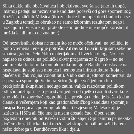
Slika dakle nije obečavajuća i objektivno, sve šanse (ako ih uopće
imamo) padaju na nezavisne kandidate počevši od gore spomenutog
Rožića, različitih Mikšića (tko zna hoće li on opet doći budući da se
u Zagrebu temeljito obrukao ne samo izbornim rezultatom nego i
pozicijom u vijeću koju protekle četiri godine nije uopće koristio, ili
možda je ali im to ne znamo :).
Od nezavisnih, doista ne znam što se može očekivati, na pollitici je
puno vremena i energije potrošio
Zdravko Gracin
koji sam sebe ne
smatrra gradonačelničkim materijalom ali i većina onoga što je on
napisao se odnosi na politički okvir programa za Zagreb – no ne
vidim kako bi to funkcioniralo u okolini gdje Bandiću doslovce na
raspolaganju stoji sva moguća i nemoguća infrastruktura (koja je
plaćena ili čak voljna volontirati). Vidio sam u jednom komentaru da
esperanza spominje Velimira Sriću (koji je već jednom bio
predsjednik skupštine i nedugo zatim, valjda razočaran politikom,
odlučio odstupiti – što je u stvari jedna od rijetko časnih stvari koje
smo viđali u zagrebačkog politici), a prošloga tjedna je izašao jedan
članak u večernjem koji kao gradonačelničkog kandidata spominje
Josipa Kregara
s pravnog fakulteta i izvjesnog Matešu koji je
izašao iz HSPa ali čije ime ja nisam dosada čuo. Opet, samo
pogledam dnevnik od Kreše i vidim što slijedi Splićanima pa nekako
dođem do zaključka da bi možda svi skupa trebali potražiti barem
nešto dobroga u Bandićevom liku i djelu.