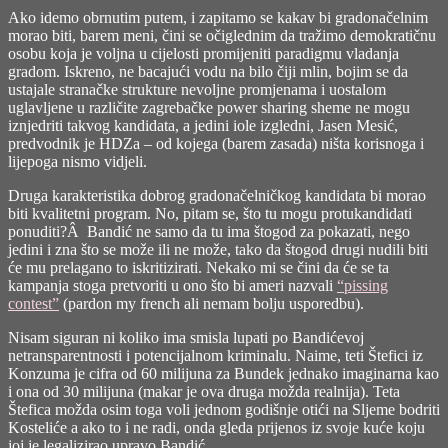
Ako idemo obrnutim putem, i zapitamo se kakav bi gradonačelnim
morao biti, barem meni, čini se očiglednim da tražimo demokratičnu
osobu koja je voljna u cijelosti promijeniti paradigmu vladanja
gradom. Iskreno, ne bacajući vodu na bilo čiji mlin, bojim se da
ustajale stranačke strukture nevoljne promjenama i uostalom
uglavljene u različite zagrebačke power sharing sheme ne mogu
iznjedriti takvog kandidata, a jedini iole izgledni, Jasen Mesić,
predvodnik je HDZa – od kojega (barem zasada) ništa korisnoga i
lijepoga nismo vidjeli.
Druga karakteristika dobrog gradonačelničkog kandidata bi morao
biti kvalitetni program. No, pitam se, što tu mogu protukandidati
ponuditi?Â Bandić ne samo da tu ima štogod za pokazati, nego
jedini i zna što se može ili ne može, tako da štogod drugi nudili biti
će mu prelagano to iskritizirati. Nekako mi se čini da će se ta
kampanja stoga pretvoriti u ono što bi ameri nazvali
“pissing
contest”
(pardon my french ali nemam bolju usporedbu).
Nisam siguran ni koliko ima smisla lupati po Bandićevoj
netransparentnosti i potencijalnom kriminalu. Naime, teti Štefici iz
Konzuma je cifra od 60 milijuna za Bundek jednako imaginarna kao
i ona od 30 milijuna (makar je ova druga možda realnija). Teta
Štefica možda osim toga voli jednom godišnje otići na Sljeme bodriti
Kosteliće a ako to i ne radi, onda gleda prijenos iz svoje kuće koju
joj je legalizirao upravo Bandić…