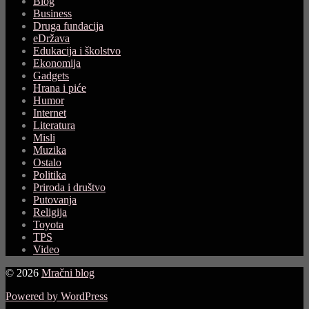
Blog
Business
Druga fundacija
eDržava
Edukacija i školstvo
Ekonomija
Gadgets
Hrana i piće
Humor
Internet
Literatura
Misli
Muzika
Ostalo
Politika
Priroda i društvo
Putovanja
Religija
Toyota
TPS
Video
© 2026
Mračni blog
Powered by WordPress