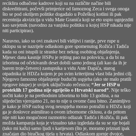
reciklira odbačene kadrove koji su na različite načine bili
diskreditirani, počevši primjerice od famoznog Zeca i svega onoga
što se pod okriljem politike događalo u Požeškoj kotlini ili pak
recentnija akvizicija u vidu Mate Granića koji se eto uspio ugnjezditi
kao savjetnik (navodno za vanjsku politiku u kojoj HSP nikada nije
niti participirao).
Naravno, iako su ovi znakovi bili vidljivi i ranije, prve rupe u
oklopu su se nazrijele odlaskom gore spomenutog Rožića i Tadića
kada su oni istupili iz stranke bez nekog osobitog objašnjenja.
Mjesec dana kasnije HSPu je rejting pao na polovicu, a da bi na
izborima od očekivanih deset dobili samo jednog (ali kao da ih je
barem troje-četvero) zastupnika u vidu Ante Đapića, starog
otpadnika iz HDZa kojem je po svim kriterijima vlast bila jedini cilj.
Njegovo famozno objašnjenje budućih uspjeha (ako ste malo pratili
njegove istupe) je uvijek uključivalo rečenicu;
“Jer se HSP u
proteklih 17 godina nije ogriješio o Hrvatski narod”
. Nije teško
uočiti kako je na prethodnim izborima to bilo 13 godina, a na
slijedećim vjerojatno 21, no to nije u ovome času bitno. Zanimljivo
je kako je HSP razlog svog neuspjeha morao potražiti u HDZu koji
ga je doslovce asimilirao u ovom izbornome ciklusu, a da pritom
nije niti kao mogućnost razmotrio odlazak Tadića i Rožića, ili pak
možda kampanju koja je vizualno tako izgledala da su se nje bojali
(tako mi kažu) samo ljudi s karijesom (što je, moramo priznati ipak
značajan dio biračkog tijela u hrvata). Odlaskom gornje dvojce,