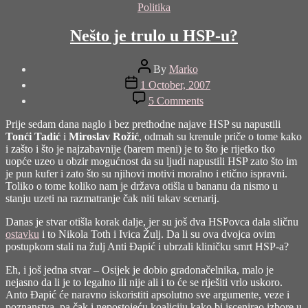
Categories
Politika
Nešto je trulo u HSP-u?
Post
By
Marko
author
Post
1 October, 2007
date
on
5 Comments
Nešto
je
Prije sedam dana naglo i bez prethodne najave HSP su napustili
trulo
Tonći Tadić
i
Miroslav Rožić
, odmah su krenule priče o tome kako
u
i zašto i što je najzabavnije (barem meni) je to što je rijetko tko
HSP-
uopće uzeo u obzir mogućnost da su ljudi napustili HSP zato što im
u?
je pun kufer i zato što su njihovi motivi moralno i etično ispravni.
Toliko o tome koliko nam je država otišla u bananu da nismo u
stanju uzeti na razmatranje čak niti takav scenarij.
Danas je stvar otišla korak dalje, jer su još dva HSPovca dala sličnu
ostavku
i to Nikola Toth i Ivica Žulj. Da li su ova dvojca ovim
postupkom stali na žulj Anti Đapić i ubrzali kliničku smrt HSP-a?
Eh, i još jedna stvar – Osijek je dobio gradonačelnika, malo je
nejasno da li je to legalno ili nije ali i to će se riješiti vrlo uskoro.
Anto Đapić će naravno iskoristiti apsolutno sve argumente, veze i
poznanstva, pa čak i nepostojeću koaliciju kako bi iscenirao izbore u