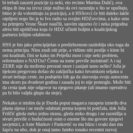
bi trebali zauzeti pozicije (a neki, eto recimo Martina Dalić), ova
ekipa ih ima na izvoz (nije nužno da ovi razumiju u što se upuštaju,
bitno je da volontiraju za poziciju), a ti HSSovci će biti daleko lakše
otpiljeni nego što je to Ivo radio sa svojim HDZovcima, a kako smo
na primjeru Vesne Škare naučili, sasvim sigurno će i neka prigodna
afera biti upriličena koja će HDZ učiniti boljim a koalicijskog
partnera lošijim odabirom.
HSS je bio jako principijelan u predizbornom razdoblju oko toga da
nema principa. Nisu znali niti prije, a vidimo niti poslije s kime bi
oni koalirali, čini se kako im Pelješki most i nije neki problem,
referendum o NATOu? Čemu na tome previše inzistirati! A i taj
ZERP, nije da možemo preorati more i zasijati tamo nešto? Joža je
tijekom pregovora došao do zaključka kako hrvatskom seljaku u
stvari trebaju ceste, no podsjetio bih ga da slavonija svoju autocestu
ima skoro pa dvadeset godina i zasada joj to nije pomoglo. Može biti
da cesta ipak nije odgovor na njegovo pitanje (ali imamo operativu
pa bi bilo valjda glupo da stoje).
Nekako si mislim da je Đurđa poput magarca razapeta između dva
plasta sijena i ne može odabrati prema kojem bi potrčala, dok Joža
Friščić gleda mrko jednu stranu, gleda mrko drugu i ne razmišlja u
stvari previše o budućnosti osim o onome što mu govore njegovi
savjetnici, a Ante Markov i Pankretić su mu blizu i svaki dan mu
šapću na uho, dok je onaj tamo Jambo ionako recentni razvoj