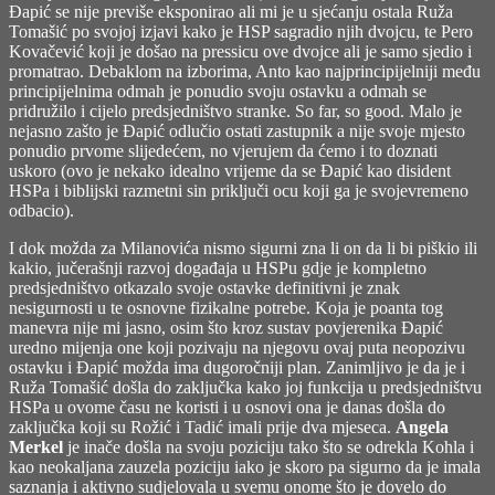
Đapić se nije previše eksponirao ali mi je u sjećanju ostala Ruža
Tomašić po svojoj izjavi kako je HSP sagradio njih dvojcu, te Pero
Kovačević koji je došao na pressicu ove dvojce ali je samo sjedio i
promatrao. Debaklom na izborima, Anto kao najprincipijelniji među
principijelnima odmah je ponudio svoju ostavku a odmah se
pridružilo i cijelo predsjedništvo stranke. So far, so good. Malo je
nejasno zašto je Đapić odlučio ostati zastupnik a nije svoje mjesto
ponudio prvome slijedećem, no vjerujem da ćemo i to doznati
uskoro (ovo je nekako idealno vrijeme da se Đapić kao disident
HSPa i biblijski razmetni sin priključi ocu koji ga je svojevremeno
odbacio).
I dok možda za Milanovića nismo sigurni zna li on da li bi piškio ili
kakio, jučerašnji razvoj događaja u HSPu gdje je kompletno
predsjedništvo otkazalo svoje ostavke definitivni je znak
nesigurnosti u te osnovne fizikalne potrebe. Koja je poanta tog
manevra nije mi jasno, osim što kroz sustav povjerenika Đapić
uredno mijenja one koji pozivaju na njegovu ovaj puta neopozivu
ostavku i Đapić možda ima dugoročniji plan. Zanimljivo je da je i
Ruža Tomašić došla do zaključka kako joj funkcija u predsjedništvu
HSPa u ovome času ne koristi i u osnovi ona je danas došla do
zaključka koji su Rožić i Tadić imali prije dva mjeseca.
Angela
Merkel
je inače došla na svoju poziciju tako što se odrekla Kohla i
kao neokaljana zauzela poziciju iako je skoro pa sigurno da je imala
saznanja i aktivno sudjelovala u svemu onome što je dovelo do