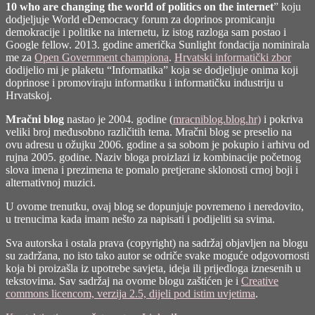
10 who are changing the world of politics on the internet
” koju
dodjeljuje
World eDemocracy forum
za doprinos promicanju
demokracije i politike na internetu, iz istog razloga sam postao i
Google fellow. 2013. godine američka Sunlight fondacija nominirala
me za
Open Government championa
.
Hrvatski informatički zbor
dodijelio mi je plaketu “Informatika” koja se dodjeljuje onima koji
doprinose i promoviraju informatiku i informatičku industriju u
Hrvatskoj.
Mračni blog
nastao je 2004. godine (
mracniblog.blog.hr)
i pokriva
veliki broj međusobno različitih tema. Mračni blog se preselio na
ovu adresu u ožujku 2006. godine a sa sobom je pokupio i arhivu od
rujna 2005. godine. Naziv bloga proizlazi iz kombinacije početnog
slova imena i prezimena te pomalo pretjerane sklonosti crnoj boji i
alternativnoj muzici.
U ovome trenutku, ovaj blog se dopunjuje povremeno i neredovito,
u trenucima kada imam nešto za napisati i podijeliti sa svima.
Sva autorska i ostala prava (copyright) na sadržaj objavljen na blogu
su zadržana, no isto tako autor se odriče svake moguće odgovornosti
koja bi proizašla iz upotrebe savjeta, ideja ili prijedloga iznesenih u
tekstovima. Sav sadržaj na ovome blogu zaštićen je i
Creative
commons licencom, verzija 2.5, dijeli pod istim uvjetima
.