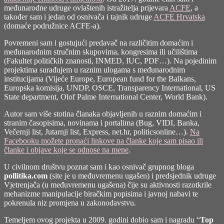
međunarodne udruge ovlaštenih istražitelja prijevara
ACFE
, a
također sam i jedan od osnivača i tajnik udruge
ACFE Hrvatska
(domaće podružnice ACFE-a).
Povremeni sam i gostujući predavač na različitim domaćim i
međunarodnim stručnim skupovima, kongresima ili učilištima
(
Fakultet političkih znanosti
, INMED, IUC, PDF…). Na pojedinim
projektima surađujem u raznim ulogama s međunarodnim
institucijama (Vijeće Europe, European fund for the Balkans,
Europska komisija, UNDP, OSCE, Transparency International, US
State department, Olof Palme International Center, World Bank).
Autor sam više stotina članaka objavljenih u raznim domaćim i
stranim časopisima, novinama i portalima (Bug, VIDI, Banka,
Večernji list, Jutarnji list, Express, net.hr, politicsonline…).
Na
Facebooku možete pronaći linkove na članke koje sam pisao ili
članke i objave koje se odnose na mene
.
U civilnom društvu poznat sam i kao osnivač grupnog bloga
pollitika.com
(site je u međuvremenu ugašen) i predsjednik udruge
Vjetrenjača (u međuvremenu ugašena) čije su aktivnosti razotkrile
mehanizme manipulacije biračkim popisima i javnoj nabavi te
pokrenula niz promjena u zakonodavstvu.
Temeljem ovog projekta u 2009. godini dobio sam i nagradu “
Top