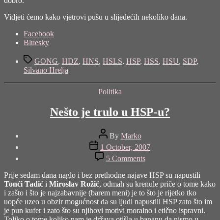
dobro.
Vidjeti ćemo kako vjetrovi pušu u slijedećih nekoliko dana.
Share
Facebook
the
Bluesky
post
Tags
"Idemo
GONG
,
HDZ
,
HNS
,
HSLS
,
HSP
,
HSS
,
HSU
,
SDP
,
dalje
Silvano Hrelja
jer
si
Categories
Politika
ti
odlučio?"
Nešto je trulo u HSP-u?
Post
By
Marko
author
Post
1 October, 2007
date
on
5 Comments
Nešto
je
Prije sedam dana naglo i bez prethodne najave HSP su napustili
trulo
Tonći Tadić
i
Miroslav Rožić
, odmah su krenule priče o tome kako
u
i zašto i što je najzabavnije (barem meni) je to što je rijetko tko
HSP-
uopće uzeo u obzir mogućnost da su ljudi napustili HSP zato što im
u?
je pun kufer i zato što su njihovi motivi moralno i etično ispravni.
Toliko o tome koliko nam je država otišla u bananu da nismo u