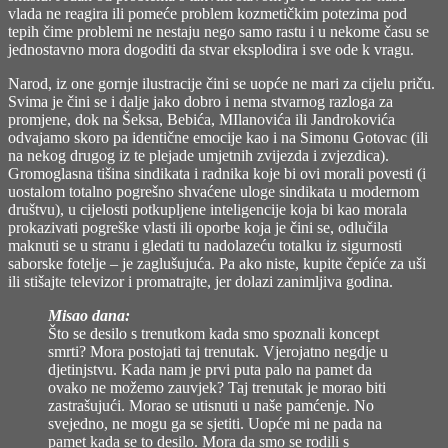
vlada ne reagira ili pomeće problem kozmetičkim potezima pod
tepih čime problemi ne nestaju nego samo rastu i u nekome času se
jednostavno mora dogoditi da stvar eksplodira i sve ode k vragu.
Narod, iz one gornje ilustracije čini se uopće ne mari za cijelu priču.
Svima je čini se i dalje jako dobro i nema stvarnog razloga za
promjene, dok na Šeksa, Bebića, MIlanovića ili Jandrokovića
odvajamo skoro pa identične emocije kao i na Simonu Gotovac (ili
na nekog drugog iz te plejade umjetnih zvijezda i zvjezdica).
Gromoglasna tišina sindikata i radnika koje bi ovi morali povesti (i
uostalom totalno pogrešno shvaćene uloge sindikata u modernom
društvu), u cijelosti potkupljene inteligencije koja bi kao morala
prokazivati pogreške vlasti ili oporbe koja je čini se, odlučila
maknuti se u stranu i gledati tu nadolazeću totalku iz sigurnosti
saborske fotelje – je zaglušujuća. Pa ako niste, kupite čepiće za uši
ili stišajte televizor i promatrajte, jer dolazi zanimljiva godina.
Misao dana:
Što se desilo s trenutkom kada smo spoznali koncept
smrti? Mora postojati taj trenutak. Vjerojatno negdje u
djetinjstvu. Kada nam je prvi puta palo na pamet da
ovako ne možemo zauvjek? Taj trenutak je morao biti
zastrašujući. Morao se utisnuti u naše pamćenje. No
svejedno, ne mogu ga se sjetiti. Uopće mi ne pada na
pamet kada se to desilo. Mora da smo se rodili s