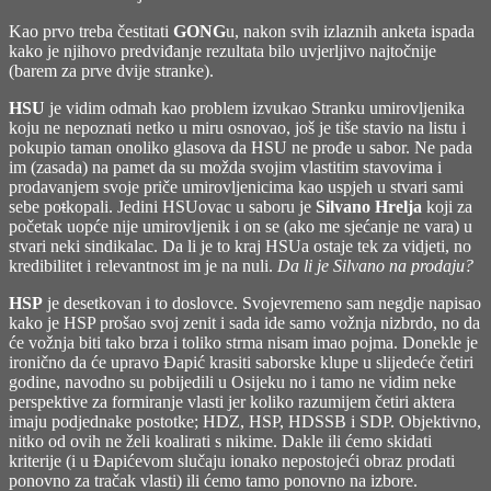
si
ti
Kao prvo treba čestitati
GONG
u, nakon svih izlaznih anketa ispada
odlučio?
kako je njihovo predviđanje rezultata bilo uvjerljivo najtočnije
(barem za prve dvije stranke).
HSU
je vidim odmah kao problem izvukao Stranku umirovljenika
koju ne nepoznati netko u miru osnovao, još je tiše stavio na listu i
pokupio taman onoliko glasova da HSU ne prođe u sabor. Ne pada
im (zasada) na pamet da su možda svojim vlastitim stavovima i
prodavanjem svoje priče umirovljenicima kao uspjeh u stvari sami
sebe po
t
kopali. Jedini HSUovac u saboru je
Silvano Hrelja
koji za
početak uopće nije umirovljenik i on se (ako me sjećanje ne vara) u
stvari neki sindikalac. Da li je to kraj HSUa ostaje tek za vidjeti, no
kredibilitet i relevantnost im je na nuli.
Da li je Silvano na prodaju?
HSP
je desetkovan i to doslovce. Svojevremeno sam negdje napisao
kako je HSP prošao svoj zenit i sada ide samo vožnja nizbrdo, no da
će vožnja biti tako brza i toliko strma nisam imao pojma. Donekle je
ironično da će upravo Đapić krasiti saborske klupe u slijedeće četiri
godine, navodno su pobijedili u Osijeku no i tamo ne vidim neke
perspektive za formiranje vlasti jer koliko razumijem četiri aktera
imaju podjednake postotke; HDZ, HSP, HDSSB i SDP. Objektivno,
nitko od ovih ne želi koalirati s nikime. Dakle ili ćemo skidati
kriterije (i u Đapićevom slučaju ionako nepostojeći obraz prodati
ponovno za tračak vlasti) ili ćemo tamo ponovno na izbore.