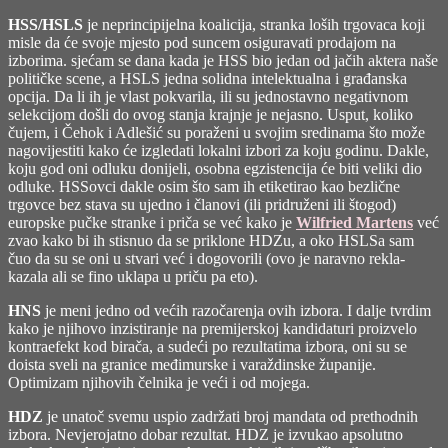
HSS/HSLS
je neprincipijelna koalicija, stranka loših trgovaca koji
misle da će svoje mjesto pod suncem osiguravati prodajom na
izborima. sjećam se dana kada je HSS bio jedan od jačih aktera naše
političke scene, a HSLS jedna solidna intelektualna i građanska
opcija. Da li ih je vlast pokvarila, ili su jednostavno negativnom
selekcijom došli do ovog stanja krajnje je nejasno. Usput, koliko
čujem, i Čehok i Adlešić su poraženi u svojim sredinama što može
nagovijestiti kako će izgledati lokalni izbori za koju godinu. Dakle,
koju god oni odluku donijeli, osobna egzistencija će biti veliki dio
odluke. HSSovci dakle osim što sam ih etiketirao kao bezlične
trgovce bez stava su ujedno i članovi (ili pridruženi ili štogod)
europske pučke stranke i priča se već kako je
Wilfried Martens
već
zvao kako bi ih stisnuo da se priklone HDZu, a oko HSLSa sam
čuo da su se oni u stvari već i dogovorili (ovo je naravno rekla-
kazala ali se fino uklapa u priču pa eto).
HNS
je meni jedno od većih razočarenja ovih izbora. I dalje tvrdim
kako je njihovo inzistiranje na premijerskoj kandidaturi proizvelo
kontraefekt kod birača, a sudeći po rezultatima izbora, oni su se
doista sveli na granice međimurske i varaždinske županije.
Optimizam njihovih čelnika je veći i od mojega.
HDZ
je unatoč svemu uspio zadržati broj mandata od prethodnih
izbora. Nevjerojatno dobar rezultat. HDZ je izvukao apsolutno