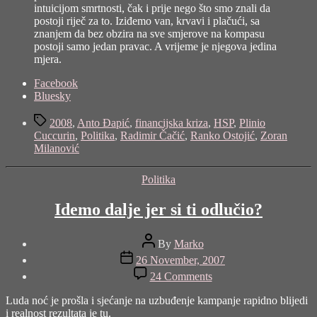
intuicijom smrtnosti, čak i prije nego što smo znali da
postoji riječ za to. Iziđemo van, krvavi i plačući, sa
znanjem da bez obzira na sve smjerove na kompasu
postoji samo jedan pravac. A vrijeme je njegova jedina
mjera.
Share
Facebook
the
Bluesky
post
Tags
"Gromoglasna
2008
,
Anto Đapić
,
financijska kriza
,
HSP
,
Plinio
tišina
Cuccurin
,
Politika
,
Radimir Čačić
,
Ranko Ostojić
,
Zoran
(silent
Milanović
night)"
Categories
Politika
Idemo dalje jer si ti odlučio?
Post
By
Marko
author
Post
26 November, 2007
date
on
24 Comments
Idemo
dalje
Luda noć je prošla i sjećanje na uzbuđenje kampanje rapidno blijedi
jer
i realnost rezultata je tu.