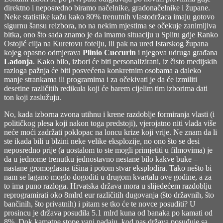
direktno i neposredno biramo načelnike, gradonačelnike i župane.
Neke statistike kažu kako 80% trenutnih vlastodržaca imaju gotovo
sigurnu šansu reizbora, no na nekim mjestima se očekuje zanimljiva
bitka, ono što sada znamo je da imamo situaciju u Splitu gdje Ranko
Ostojić cilja na Kuretovu fotelju, ili pak na ured Istarskog župana
kojeg opasno odmjerava
Plinio Cuccurin
i njegova udruga građana
Ladonja
. Kako bilo, izbori će biti personalizirani, iz čisto medijskih
razloga pažnja će biti posvećena konkretnim osobama a daleko
manje strankama ili programima i za očekivati je da će izmiliti
desetine različitih redikula koji će barem cijelim tim izborima dati
ton koji zaslužuju.
No, kada izborna zvona utihnu i krene razdoblje formiranja vlasti (i
političkog plesa koji nakon toga predstoji), vjerojatno niti vlada više
neće moći zadržati poklopac na loncu krize koji vrije. Ne znam da li
ste ikada bili u blzini neke velike eksplozije, no ono što se desi
neposredno prije (a uostalom to ste mogli primjetiti u filmovima) je
da u jednome trenutku jednostavno nestane bilo kakve buke –
nastane gromoglasna tišina i potom stvar eksplodira. Tako nešto bi
nam se lagano moglo dogoditi u drugom kvartalu ove godine, a za
to ima puno razloga. Hrvatska država mora u slijedećem razdoblju
reprogramirati oko 8mlrd eur različitih dugovanja (što državnih, što
bančinih, što privatnih) i pitam se tko će te novce posuditi? U
prosincu je država posudila 5.1 mlrd kuna od banaka po kamati od
8%. Dok kamatne stope vani padaju, kod nas država posuđuje sa