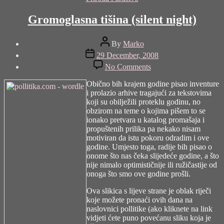
Gromoglasna tišina (silent night)
Post
By
Marko
author
Post
29 December, 2008
date
on
No Comments
Gromoglasna
tišina
Obično bih krajem godine pisao inventure
(silent
i prolazio arhive tragajući za tekstovima
night)
koji su obilježili proteklu godinu, no
obzirom na teme o kojima pišem to se
ionako pretvara u katalog promašaja i
propuštenih prilika pa nekako nisam
motiviran da istu pokoru odradim i ove
godine. Umjesto toga, radije bih pisao o
onome što nas čeka slijedeće godine, a što
nije nimalo optimističnije ili ružičastije od
onoga što smo ove godine prošli.
Ova slikica s lijeve strane je oblak riječi
koje možete pronaći ovih dana na
naslovnici pollitike (ako kliknete na link
vidjeti ćete puno povećanu sliku koja je