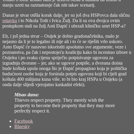
stanju uzeti na razmatranje čak niti takav scenarij.
Danas je stvar otišla korak dalje, jer su još dva HSPovca dala sličnu
ostavku
i to Nikola Toth i Ivica Žulj. Da li su ova dvojca ovim
postupkom stali na žulj Anti Đapić i ubrzali kliničku smrt HSP-a?
Eh, i još jedna stvar – Osijek je dobio gradonačelnika, malo je
nejasno da li je to legalno ili nije ali i to će se riješiti vrlo uskoro.
Anto Đapić će naravno iskoristiti apsolutno sve argumente, veze i
poznanstva, pa čak i nepostojeću koaliciju kako bi iscenirao izbore u
Osijeku i po svaku cijenu spriječio potpisivanje ugovora za
izgradnju dvorane – jer, ako se ugovor potpiše, a dvorana doista
bude koštala upola onoga što je Đapić propagirao koja je politička
budućnost osobe koja je forsirala potpis ugovora koji bi cijeli grad
koštala 400 milijuna kuna više. to bi bio kraj HSPa u Osijeku (a
onda dalje slijedi vjerojatno kaskadni efekt).
Misao dana:
Thieves respect property. They merely wish the
property to become their property that they may more
perfectly respect it.
Share
Facebook
the
Bluesky
post