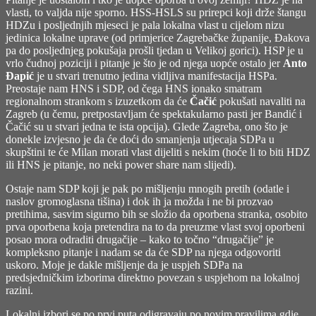
vlasti, to valjda nije sporno. HSS-HSLS su prirepci koji drže štangu
HDZu i posljednjih mjeseci je pala lokalna vlast u cijelom nizu
jedinica lokalne uprave (od primjerice Zagrebačke županije, Đakova
pa do posljednjeg pokušaja prošli tjedan u Velikoj gorici). HSP je u
vrlo čudnoj poziciji i pitanje je što je od njega uopće ostalo jer
Anto
Đapić
je u stvari trenutno jedina vidljiva manifestacija HSPa.
Preostaje nam HNS i SDP, od čega HNS ionako smatram
regionalnom strankom s izuzetkom da će
Čačić
pokušati navaliti na
Zagreb (u čemu, pretpostavljam će spektakularno pasti jer Bandić i
Čačić su u stvari jedna te ista opcija). Glede Zagreba, ono što je
donekle izvjesno je da će doći do smanjenja utjecaja SDPa u
skupštini te će Milan morati vlast dijeliti s nekim (hoće li to biti HDZ
ili HNS je pitanje, no neki power share nam slijedi).
Ostaje nam SDP koji je pak po mišljenju mnogih pretih (odatle i
naslov gromoglasna tišina) i dok ih ja možda i ne bi prozvao
pretihima, sasvim sigurno bih se složio da oporbena stranka, osobito
prva oporbena koja pretendira na to da preuzme vlast svoj oporbeni
posao mora odraditi drugačije – kako to točno “drugačije” je
kompleksno pitanje i nadam se da će SDP na njega odgovoriti
uskoro. Moje je dakle mišljenje da je uspjeh SDPa na
predsjedničkim izborima direktno povezan s uspjehom na lokalnoj
razini.
Lokalni izbori se po prvi puta odigravaju po novim pravilima gdje