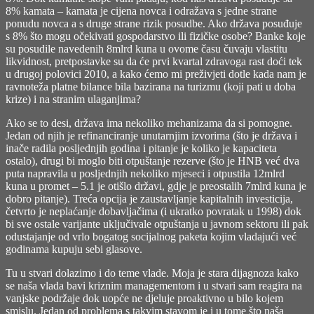
8% kamata – kamata je cijena novca i odražava s jedne strane
ponudu novca a s druge strane rizik posudbe. Ako država posuđuje
s 8% što mogu očekivati gospodarstvo ili fizičke osobe? Banke koje
su posudile navedenih 8mlrd kuna u ovome času čuvaju vlastitu
likvidnost, pretpostavke su da će prvi kvartal zdravoga rast doći tek
u drugoj polovici 2010, a kako ćemo mi preživjeti dotle kada nam je
ravnoteža platne bilance bila bazirana na turizmu (koji pati u doba
krize) i na stranim ulaganjima?
Ako se to desi, država ima nekoliko mehanizama da si pomogne.
Jedan od njih je refinanciranje unutarnjim izvorima (što je država i
inače radila posljednjih godina i pitanje je koliko je kapaciteta
ostalo), drugi bi moglo biti otpuštanje rezerve (što je HNB već dva
puta napravila u posljednjih nekoliko mjeseci i otpustila 12mlrd
kuna u promet – 5.1 je otišlo državi, gdje je preostalih 7mlrd kuna je
dobro pitanje). Treća opcija je zaustavljanje kapitalnih investicija,
četvrto je neplaćanje dobavljačima (i ukratko povratak u 1998) dok
bi sve ostale varijante uključivale otpuštanja u javnom sektoru ili pak
odustajanje od vrlo bogatog socijalnog paketa kojim vladajući već
godinama kupuju sebi glasove.
Tu u stvari dolazimo i do teme vlade. Moja je stara dijagnoza kako
se naša vlada bavi kriznim managementom i u stvari sam reagira na
vanjske podržaje dok uopće ne djeluje proaktivno u bilo kojem
smislu. Jedan od problema s takvim stavom je i u tome što naša