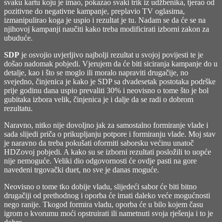
svaku kartu koju je imao, pokazao svaki trik iz udžbenika, tjerao od
pozitivne do negativne kampanje, preplavio TV oglasima,
izmanipulirao koga je uspio i rezultat je tu. Nadam se da će se na
njihovoj kampanji naučiti kako treba modificirati izborni zakon za
ubuduće.
SDP
je osvojio uvjerljivo najbolji rezultat u svojoj povijesti te je
došao nadomak pobjedi. Vjerujem da će biti siciranja kampanje do u
detalje, kao i što se moglo ili moralo napraviti drugačije, no
svejedno, činjenica je kako je SDP sa dvadesetak postotaka podrške
prije godinu dana uspio prevaliti 30% i neovisno o tome što je bol
gubitaka izbora velik, činjenica je i dalje da se radi o dobrom
rezultatu.
Naravno, nitko nije dovoljno jak za samostalno formiranje vlade i
sada slijedi priča o prikupljanju potpore i formiranju vlade. Moj stav
je naravno da treba pokušati oformiti saborsku većinu unatoč
HDZovoj pobjedi. A kako su se izborni rezultati posložili to uopće
nije nemoguće. Veliki dio odgovornosti će ovdje pasti na gore
navedeni trgovački duet, no sve je danas moguće.
Neovisno o tome tko dobije vladu, slijedeći sabor će biti bitno
drugačiji od prethodnog i oporba će imati daleko veće mogućnosti
nego ranije. Tkogod formira vladu, oporba će u bilo kojem času
igrom o kvorumu moći opstruirati ili nametnuti svoja rješenja i to je