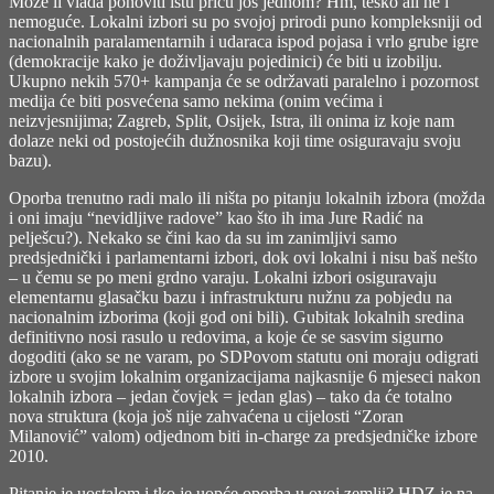
Može li vlada ponoviti istu priču još jednom? Hm, teško ali ne i
nemoguće. Lokalni izbori su po svojoj prirodi puno kompleksniji od
nacionalnih paralamentarnih i udaraca ispod pojasa i vrlo grube igre
(demokracije kako je doživljavaju pojedinici) će biti u izobilju.
Ukupno nekih 570+ kampanja će se održavati paralelno i pozornost
medija će biti posvećena samo nekima (onim većima i
neizvjesnijima; Zagreb, Split, Osijek, Istra, ili onima iz koje nam
dolaze neki od postojećih dužnosnika koji time osiguravaju svoju
bazu).
Oporba trenutno radi malo ili ništa po pitanju lokalnih izbora (možda
i oni imaju “nevidljive radove” kao što ih ima Jure Radić na
pelješcu?). Nekako se čini kao da su im zanimljivi samo
predsjednički i parlamentarni izbori, dok ovi lokalni i nisu baš nešto
– u čemu se po meni grdno varaju. Lokalni izbori osiguravaju
elementarnu glasačku bazu i infrastrukturu nužnu za pobjedu na
nacionalnim izborima (koji god oni bili). Gubitak lokalnih sredina
definitivno nosi rasulo u redovima, a koje će se sasvim sigurno
dogoditi (ako se ne varam, po SDPovom statutu oni moraju odigrati
izbore u svojim lokalnim organizacijama najkasnije 6 mjeseci nakon
lokalnih izbora – jedan čovjek = jedan glas) – tako da će totalno
nova struktura (koja još nije zahvaćena u cijelosti “Zoran
Milanović” valom) odjednom biti in-charge za predsjedničke izbore
2010.
Pitanje je uostalom i tko je uopće oporba u ovoj zemlji? HDZ je na