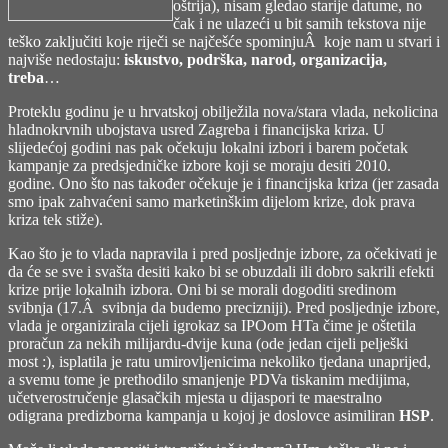
oštrija), nisam gledao starije datume, no
čak i ne ulazeći u bit samih tekstova nije
teško zaključiti koje riječi se najčešće spominjuÂ koje nam u stvari i
najviše nedostaju:
iskustvo, podrška, narod, organizacija,
treba
…
Proteklu godinu je u hrvatskoj obilježila nova/stara vlada, nekolicina
hladnokrvnih ubojstava usred Zagreba i financijska kriza. U
slijedećoj godini nas pak očekuju lokalni izbori i barem početak
kampanje za predsjedničke izbore koji se moraju desiti 2010.
godine. Ono što nas također očekuje je i financijska kriza (jer zasada
smo ipak zahvaćeni samo marketinškim dijelom krize, dok prava
kriza tek stiže).
Kao što je to vlada napravila i pred posljednje izbore, za očekivati je
da će se sve i svašta desiti kako bi se obuzdali ili dobro sakrili efekti
krize prije lokalnih izbora. Oni bi se morali dogoditi sredinom
svibnja (17.Â svibnja da budemo precizniji). Pred posljednje izbore,
vlada je organizirala cijeli igrokaz sa IPOom HTa čime je oštetila
proračun za nekih milijardu-dvije kuna (ode jedan cijeli pelješki
most :), isplatila je ratu umirovljenicima nekoliko tjedana unaprijed,
a svemu tome je prethodilo smanjenje PDVa tiskanim medijima,
učetverostručenje glasačkih mjesta u dijaspori te maestralno
odigrana predizborna kampanja u kojoj je doslovce asimiliran
HSP
.