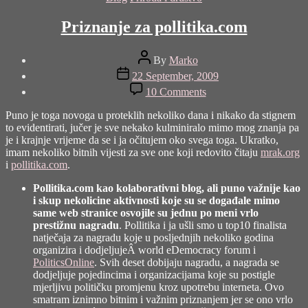
Priznanje za pollitika.com
Post
By
Marko
author
Post
22 September, 2009
date
on
10 Comments
Priznanje
za
Puno je toga novoga u proteklih nekoliko dana i nikako da stignem
pollitika.com
to evidentirati, jučer je sve nekako kulminiralo mimo mog znanja pa
je i krajnje vrijeme da se i ja očitujem oko svega toga. Ukratko,
imam nekoliko bitnih vijesti za sve one koji redovito čitaju
mrak.org
i
pollitika.com
.
Pollitika.com kao kolaborativni blog, ali puno važnije kao
i skup nekolicine aktivnosti koje su se događale mimo
same web stranice osvojile su jednu po meni vrlo
prestižnu nagradu
. Pollitika i ja ušli smo u top10 finalista
natječaja za nagradu koje u posljednjih nekoliko godina
organizira i dodjeljujeÂ
world eDemocracy forum
i
PoliticsOnline
. Svih deset dobijaju nagradu, a nagrada se
dodjeljuje pojedincima i organizacijama koje su postigle
mjerljivu političku promjenu kroz upotrebu interneta. Ovo
smatram iznimno bitnim i važnim priznanjem jer se ono vrlo