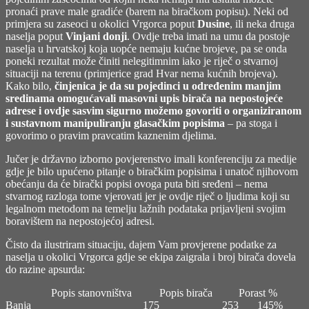
pronaći prave male gradiće (barem na biračkom popisu). Neki od
primjera su zaseoci u okolici Vrgorca poput
Dusine
, ili neka druga
naselja poput
Vinjani donji
. Ovdje treba imati na umu da postoje
naselja u hrvatskoj koja uopće nemaju kućne brojeve, pa se onda
poneki rezultat može činiti nelegitimnim iako je riječ o stvarnoj
situaciji na terenu (primjerice grad Hvar nema kućnih brojeva).
Kako bilo,
činjenica je da su pojedinci u određenim manjim
sredinama omogućavali masovni upis birača na nepostojeće
adrese i ovdje sasvim sigurno možemo govoriti o organiziranom
i sustavnom manipuliranju glasačkim popisima
– pa stoga i
govorimo o pravim pravcatim kaznenim djelima.
Jučer je državno izborno povjerenstvo imali konferenciju za medije
gdje je bilo upućeno pitanje o biračkim popisima i unatoč njihovom
obećanju da će birački popisi ovoga puta biti sređeni – nema
stvarnog razloga tome vjerovati jer je ovdje riječ o ljudima koji su
legalnom metodom na temelju lažnih podataka prijavljeni svojim
boravištem na nepostojećoj adresi.
Čisto da ilustriram situaciju, dajem Vam provjerene podatke za
naselja u okolici Vrgorca gdje se ekipa zaigrala i broj birača dovela
do razine apsurda:
Popis stanovništva
Popis birača
Porast %
Banja
175
253
145%