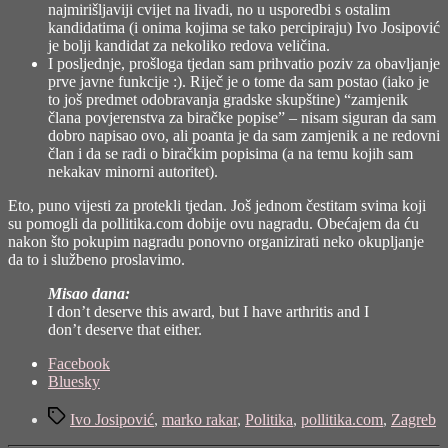
najmirišljaviji cvijet na livadi, no u usporedbi s ostalim
kandidatima (i onima kojima se tako percipiraju) Ivo Josipović
je bolji kandidat za nekoliko redova veličina.
I posljednje, prošloga tjedan sam prihvatio poziv za obavljanje
prve javne funkcije :). Riječ je o tome da sam postao (iako je
to još predmet odobravanja gradske skupštine) “zamjenik
člana povjerenstva za biračke popise” – nisam siguran da sam
dobro napisao ovo, ali poanta je da sam zamjenik a ne redovni
član i da se radi o biračkim popisima (a na temu kojih sam
nekakav minorni autoritet).
Eto, puno vijesti za protekli tjedan. Još jednom čestitam svima koji
su pomogli da pollitika.com dobije ovu nagradu. Obećajem da ću
nakon što pokupim nagradu ponovno organizirati neko okupljanje
da to i službeno proslavimo.
Misao dana:
I don’t deserve this award, but I have arthritis and I
don’t deserve that either.
Share
Facebook
the
Bluesky
post
Tags
"Priznanje
Ivo Josipović
,
marko rakar
,
Politika
,
pollitika.com
,
Zagreb
za