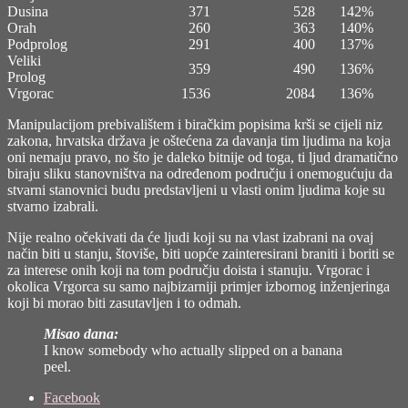
Dusina
371
528
142%
Orah
260
363
140%
Podprolog
291
400
137%
Veliki
359
490
136%
Prolog
Vrgorac
1536
2084
136%
Manipulacijom prebivalištem i biračkim popisima krši se cijeli niz
zakona, hrvatska država je oštećena za davanja tim ljudima na koja
oni nemaju pravo, no što je daleko bitnije od toga, ti ljud dramatično
biraju sliku stanovništva na određenom području i onemogućuju da
stvarni stanovnici budu predstavljeni u vlasti onim ljudima koje su
stvarno izabrali.
Nije realno očekivati da će ljudi koji su na vlast izabrani na ovaj
način biti u stanju, štoviše, biti uopće zainteresirani braniti i boriti se
za interese onih koji na tom području doista i stanuju. Vrgorac i
okolica Vrgorca su samo najbizarniji primjer izbornog inženjeringa
koji bi morao biti zasutavljen i to odmah.
Misao dana:
I know somebody who actually slipped on a banana
peel.
Share
Facebook