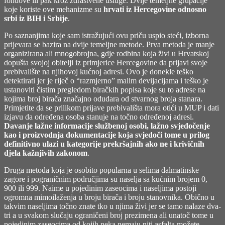
fondove ili pak kroz zdrastvene usluge. Dvije temeljne grupacije
koje koriste ove mehanizme su
hrvati iz Hercegovine odnosno
srbi iz BIH i Srbije
.
Po saznanjima koje sam istražujući ovu priču uspio steći, izborna
prijevara se bazira na dvije temeljne metode. Prva metoda je manje
organizirana ali mnogobrojna, gdje rodbina koja živi u Hrvatskoj
dopušta svojoj obitelji iz primjerice Hercegovine da prijavi svoje
prebivalište na njihovoj kućnoj adresi. Ovo je donekle teško
detektirati jer je riječ o “razmjerno” malim devijacijama i teško je
ustanoviti čistim pregledom biračkih popisa koje su to adrese na
kojima broj birača značajno odudara od stvarnog broja stanara.
Primjetite da se prilikom prijave prebivališta mora otići u MUP i dati
izjavu da određena osoba stanuje na točno određenoj adresi.
Davanje lažne informacije službenoj osobi, lažno svjedočenje
kao i proizvodnja dokumentacije koja svjedoči tome u prilog
definitivno ulazi u kategorije prekršajnih ako ne i krivičnih
djela kažnjivih zakonom
.
Druga metoda koja je osobito popularna u selima dalmatinske
zagore i pograničnim područjima su naselja sa kućnim brojem 0,
900 ili 999. Naime u pojedinim zaseocima i naseljima postoji
ogromna mimoilaženja u broju birača i broju stanovnika. Obično u
takvim naseljima točno znate tko u njima živi jer se tamo nalaze dva-
tri a u svakom slučaju ograničeni broj prezimena ali unatoč tome u
pojedinim zaseocima od kojih neka nemaju niti asfalta možete