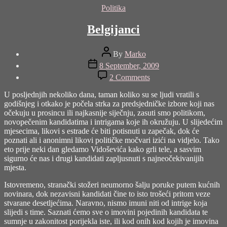
pollitika.com"
Categories
Politika
Belgijanci
Post
By
Marko
author
Post
8 September, 2009
date
on
2 Comments
Belgijanci
U posljednjih nekoliko dana, taman koliko su se ljudi vratili s
godišnjeg i otkako je počela strka za predsjedničke izbore koji nas
očekuju u prosincu ili najkasnije siječnju, zasuti smo politikom,
novopečenim kandidatima i intrigama koje ih okružuju. U slijedećim
mjesecima, likovi s estrade će biti potisnuti u zapečak, dok će
poznati ali i anonimni likovi političke močvari izići na vidjelo. Tako
eto prije neki dan gledamo Vidoševića kako grli tele, a sasvim
sigurno će nas i drugi kandidati zapljusnuti s najneočekivanijih
mjesta.
Istovremeno, stranački stožeri neumorno šalju poruke putem kućnih
novinara, dok nezavisni kandidati čine to isto trošeći pritom veze
stvarane desetljećima. Naravno, nismo imuni niti od intrige koja
slijedi s time. Saznati ćemo sve o imovini pojedinih kandidata te
sumnje u zakonitost porijekla iste, ili kod onih kod kojih je imovina