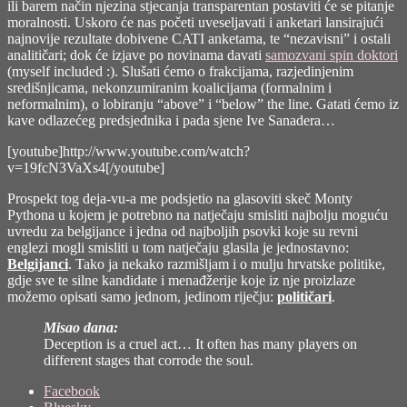
ili barem način njezina stjecanja transparentan postaviti će se pitanje
moralnosti. Uskoro će nas početi uveseljavati i anketari lansirajući
najnovije rezultate dobivene CATI anketama, te “nezavisni” i ostali
analitičari; dok će izjave po novinama davati
samozvani spin doktori
(myself included :). Slušati ćemo o frakcijama, razjedinjenim
središnjicama, nekonzumiranim koalicijama (formalnim i
neformalnim), o lobiranju “above” i “below” the line. Gatati ćemo iz
kave odlazećeg predsjednika i pada sjene Ive Sanadera…
[youtube]http://www.youtube.com/watch?
v=19fcN3VaXs4[/youtube]
Prospekt tog deja-vu-a me podsjetio na glasoviti skeč Monty
Pythona u kojem je potrebno na natječaju smisliti najbolju moguću
uvredu za belgijance i jedna od najboljih psovki koje su revni
englezi mogli smisliti u tom natječaju glasila je jednostavno:
Belgijanci
. Tako ja nekako razmišljam i o mulju hrvatske politike,
gdje sve te silne kandidate i menađžerije koje iz nje proizlaze
možemo opisati samo jednom, jedinom riječju:
političari
.
Misao dana:
Deception is a cruel act… It often has many players on
different stages that corrode the soul.
Share
Facebook
the