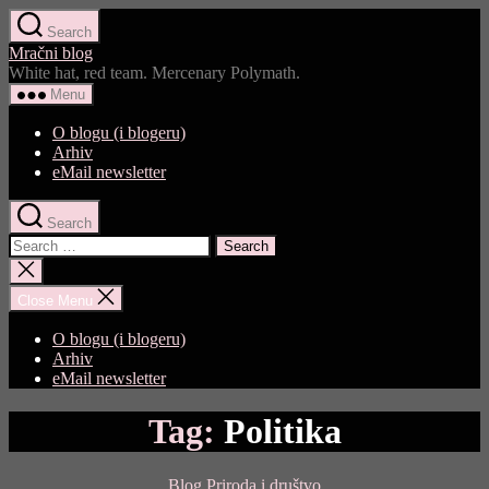
Skip
Search
to
Mračni blog
the
White hat, red team. Mercenary Polymath.
content
Menu
O blogu (i blogeru)
Arhiv
eMail newsletter
Search
Search
for:
Close
search
Close Menu
O blogu (i blogeru)
Arhiv
eMail newsletter
Tag:
Politika
Categories
Blog
Priroda i društvo