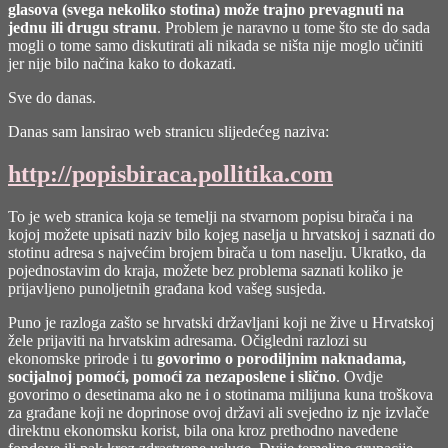
glasova (svega nekoliko stotina) može trajno prevagnuti na
jednu ili drugu stranu
. Problem je naravno u tome što ste do sada
mogli o tome samo diskutirati ali nikada se ništa nije moglo učiniti
jer nije bilo načina kako to dokazati.
Sve do danas.
Danas sam lansirao web stranicu slijedećeg naziva:
http://popisbiraca.pollitika.com
To je web stranica koja se temelji na stvarnom popisu birača i na
kojoj možete upisati naziv bilo kojeg naselja u hrvatskoj i saznati do
stotinu adresa s najvećim brojem birača u tom naselju. Ukratko, da
pojednostavim do kraja, možete bez problema saznati koliko je
prijavljeno punoljetnih građana kod vašeg susjeda.
Puno je razloga zašto se hrvatski državljani koji ne žive u Hrvatskoj
žele prijaviti na hrvatskim adresama. Očigledni razlozi su
ekonomske prirode i tu
govorimo o porodiljnim naknadama,
socijalnoj pomoći, pomoći za nezaposlene i slično
. Ovdje
govorimo o desetinama ako ne i o stotinama milijuna kuna troškova
za građane koji ne doprinose ovoj državi ali svejedno iz nje izvlače
direktnu ekonomsku korist, bila ona kroz prethodno navedene