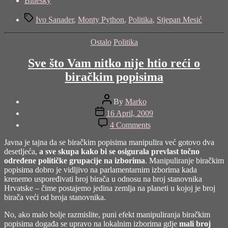
Bluesky
post
Tags
"Belgijanci"
Ivo Sanader
,
Monty Python
,
Politika
,
Stjepan Mesić
Categories
Ostalo
Politika
Sve što Vam nitko nije htio reći o
biračkim popisima
Post
By
Marko
author
Post
16 April, 2009
date
on
4 Comments
Sve
što
Javna je tajna da se biračkim popisima manipulira već gotovo dva
Vam
desetljeća,
a sve skupa kako bi se osigurala prevlast točno
nitko
određene političke grupacije na izborima
. Manipuliranje biračkim
nije
popisima dobro je vidljivo na parlamentarnim izborima kada
htio
krenemo uspoređivati broj birača u odnosu na broj stanovnika
reći
Hrvatske – čime postajemo jedina zemlja na planeti u kojoj je broj
o
birača veći od broja stanovnika.
biračkim
popisima
No, ako malo bolje razmislite, puni efekt manipuliranja biračkim
popisima događa se upravo na lokalnim izborima gdje
mali broj