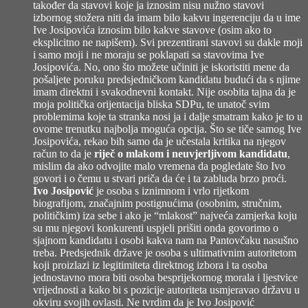
također da stavovi koje ja iznosim nisu nužno stavovi
izbornog stožera niti da imam bilo kakvu ingerenciju da u ime
Ive Josipovića iznosim bilo kakve stavove (osim ako to
eksplicitno ne napišem). Svi prezentirani stavovi su dakle moji
i samo moji i ne moraju se poklapati sa stavovima Ive
Josipovića. No, ono što možete učiniti je iskoristiti mene da
pošaljete poruku predsjedničkom kandidatu budući da s njime
imam direktni i svakodnevni kontakt. Nije osobita tajna da je
moja politička orijentacija bliska SDPu, te unatoč svim
problemima koje ta stranka nosi ja i dalje smatram kako je to u
ovome trenutku najbolja moguća opcija. Što se tiče samog Ive
Josipovića, rekao bih samo da je učestala kritika na njegov
račun to da je
riječ o mlakom i neuvjerljivom kandidatu
,
mislim da ako odvojite malo vremena da pogledate što Ivo
govori i o čemu u stvari priča da će i ta zabluda brzo proći.
Ivo Josipović
je osoba s iznimnom i vrlo rijetkom
biografijom, značajnim postignućima (osobnim, stručnim,
političkim) iza sebe i ako je “mlakost” najveća zamjerka koju
su mu njegovi konkurenti uspjeli prišiti onda govorimo o
sjajnom kandidatu i osobi kakva nam na Pantovčaku nasušno
treba. Predsjednik države je osoba s ultimativnim autoritetom
koji proizlazi iz legitimiteta direktnog izbora i ta osoba
jednostavno mora biti osoba besprijekornog morala i ljestvice
vrijednosti a kako bi s pozicije autoriteta usmjeravao državu u
okviru svojih ovlasti. Ne tvrdim da je Ivo Josipović