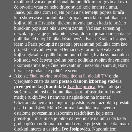
ozbiljno shvaća u profesionalnim političkim krugovima i ovo
će otvoriti vrata za neke druge stvari koje imam na umu.
Inače, pollitika.com i cijelu priču a na temelju popisa birača
kao showcasea nominirala je grupa američkih republikanaca
koji su bili u Hrvatskoj tijekom travnja taman kada je priča o
biračkim popisima bila u svom zenitu. Već sam screening i
ulazak u glasanje je bila bitna stvar, dok mi je sama ideja da će
pollitika ući u top10 bila doista neočekivana. Krajem listopada
idem u Pariz pokupiti nagradu i prezentirati pollitika.com kao
projekt na dvodnevnom eDemocracy forumu. Hvala svima
koji su glasali za pollitiku, no puno bitnije, hvala svima onima
koji sada već četvrtu godinu pune pollitiku svojim dnevnicima
i komentarima te je čine relevantnim i nezaobilaznim dijelom
hrvatske građanske političke scene.
Ako ste
čitali novine prošloga tjedna ili gledali TV
onda
vjerojatno znate da sam
postao članom izbornog stožera
predsjedničkog kandidata
Ive Josipovića
. Moja uloga u
stožeru se odnosi na komunikacijsku infrastrukturu i nove
medije (uključivo i naravno s naglaskom na internet).
Obzirom da nemam namjeru u predstojećem razdoblju prestati
pisati o predsjedničkim izborima, kandidatima i svemu
ostalome povezanim s izbornim razdobljem koje nam
predstoji – mislim da je bitno da ovo imate na umu i da kada
god napišem nešto na tu temu da znate gdje stojim te da imam
direktni interes u uspjehu
Ive Josipovića
. Napominjem