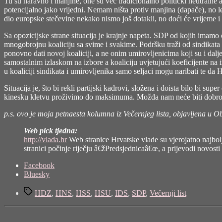
Tu su naravno i manjine, one su već tradicionalno politički neutralne 
potencijalno jako vrijedni. Nemam ništa protiv manjina (dapače), no le
dio europske stečevine nekako nismo još dotakli, no doći će vrijeme i 
Sa opozicijske strane situacija je krajnje napeta. SDP od kojih imamo
mnogobrojnu koaliciju sa svime i svakime. Podršku traži od sindikata
ponovno dati novoj koaliciji, a ne onim umirovljenicima koji su i dalj
samostalnim izlaskom na izbore a koaliciju uvjetujući koeficijente na
u koaliciji sindikata i umirovljenika samo seljaci mogu naribati te d
Situacija je, što bi rekli partijski kadrovi, složena i doista bilo bi s
kinesku kletvu proživimo do maksimuma. Možda nam neće biti dobro, s
p.s. ovo je moja petnaesta kolumna iz Večernjeg lista, objavljena u Ob
Web pick tjedna:
http://vlada.hr
Web stranice Hrvatske vlade su vjerojatno najbolj
stranici počinje riječju â€žPredsjednicaâ€œ, a prijevodi novost
Share
Facebook
the
Bluesky
post
Tags
"Čekajući
HDZ
,
HNS
,
HSS
,
HSU
,
IDS
,
SDP
,
Večernji list
supermana"