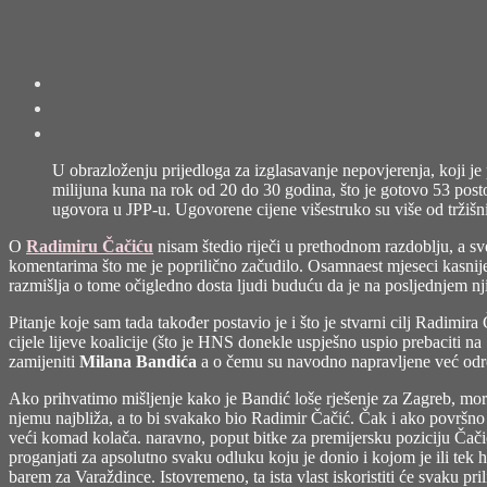
U obrazloženju prijedloga za izglasavanje nepovjerenja, koji je
milijuna kuna na rok od 20 do 30 godina, što je gotovo 53 post
ugovora u JPP-u. Ugovorene cijene višestruko su više od tržišnih
O
Radimiru Čačiću
nisam štedio riječi u prethodnom razdoblju, a sv
komentarima što me je poprilično začudilo. Osamnaest mjeseci kasnije n
razmišlja o tome očigledno dosta ljudi buduću da je na posljednjem 
Pitanje koje sam tada također postavio je i što je stvarni cilj Radimi
cijele lijeve koalicije (što je HNS donekle uspješno uspio prebaciti n
zamijeniti
Milana Bandića
a o čemu su navodno napravljene već određ
Ako prihvatimo mišljenje kako je Bandić loše rješenje za Zagreb, mora
njemu najbliža, a to bi svakako bio Radimir Čačić. Čak i ako površno
veći komad kolača. naravno, poput bitke za premijersku poziciju Čačić 
proganjati za apsolutno svaku odluku koju je donio i kojom je ili tek
barem za Varaždince. Istovremeno, ta ista vlast iskoristiti će svaku p