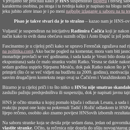
Vjerojatno ste pročitali
kako je
HNS
suspendirao
blogera
i bivšeg sa
karakterna osobina, pa stoga i ta tvrdnja kako je napisao na blogu nešt
jeku jubito afere imao je i po meni
najbolje izlaganje u saboru na tu t
Pisao je takve stvari da je to strašno
– kazao nam je HNS-ov Sre
Vuljanić je suspendiran na inicijativu
Radimira Čačića
koji je nakon
način kako to ovih dana obećava suznih očiju i Anto Đapić iz još jedne
Fascinantno je u cijeloj priči kako se upravo Ferenčak zgražava nad 
na pollitika.com
). Ako bacite pogled na komentar, mora vam biti jasn
monarhije provlači se već godinama, i sada kada je Vesni bilo dosta (a
eksponirana) sada će malo stranku voditi Ratko. Vesna se dakle nakon
sedam godina uspjelo Stjepanu Mesiću, dok pak Ratko nakon što je Vara
primjeti (što će se već vidjeti na budžetu za 2009. godinu), motivacija
sasvim drugačijem kontekstu nego ovaj sa Čačićem i Varaždinskom župan
Bizarno je u cijeloj priči i to što nitko u
HNSu nije smatrao skandaloz
zaslužio pažnju predsjedništva ili suspenziju, dok je napisati javnu ta
HNS je očito stranka u kojoj pomalo ključa i odlazak Lesara, a sada i
reakciju poput one koju su pokrenuli Tadić i Rožić odlaskom iz HSPa.
lijepo rečeno, osobito ako znamo povijest HNSovih izbornih rezultata
Na saboru stranke koja se desila prije sedam dana, jedan od govornik
vlastite stranke
. Očito, ta rečenica nije doprla do ušiju novog/starog 