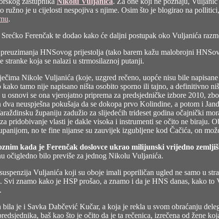
borskog zastupnika
Nikolu Vuljanića
. Za one koji ne poznaju, Vuljanić
HNSu
o ružno je u cijelosti nespojiva s njime. Osim što je blogirao na polliti
smeta
emu
.
Nikola
Vuljanić?
ćko Ferenčak te dodao kako će daljni postupak oko Vuljanića razmotriti 
 preuzimanja HNSovog prijestolja (tako barem kažu malobrojni HNSovi k
 stranke koja se nalazi u strmosilaznoj putanji.
riječima Nikole Vuljanića (koje, uzgred rečeno, uopće nisu bile napisa
o kako tamo nije napisano ništa osobito sporno ili tajno, a definitiv
 u osnovi se ona vjerojatno priprema za predsjedničke izbore 2010, zbog 
 dva neuspješna pokušaja da se dokopa prvo Kolindine, a potom i Jandro
ždinsku županiju zadužio za slijedećih trideset godina očajnički mora p
 za pridobivanje vlasti je dakle visoka i instrumenti se očito ne biraju. 
ijom, no te fine nijanse su zauvijek izgubljene kod Čačića, on možda i 
nim kada je Ferenčak doslovce ukrao milijunski vrijedno zemljiš
jnu očigledno bilo previše za jednog Nikolu Vuljanića.
 suspenzija Vuljanića koji su oboje imali popriličan ugled ne samo u s
 Svi znamo kako je HSP prošao, a znamo i da je HNS danas, kako to Vesn
.
a bila je i Savka Dabčević Kučar, a koja je rekla u svom obraćanju del
predsjednika, baš kao što je očito da je ta rečenica, izrečena od žene ko