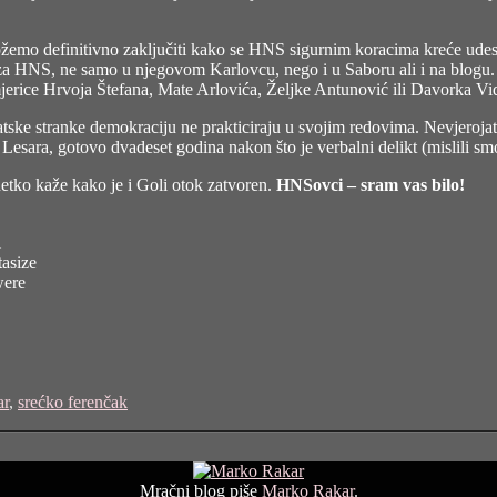
ožemo definitivno zaključiti kako se HNS sigurnim koracima kreće udes
za HNS, ne samo u njegovom Karlovcu, nego i u Saboru ali i na blogu. 
mjerice Hrvoja Štefana, Mate Arlovića, Željke Antunović ili Davorka V
tske stranke demokraciju ne prakticiraju u svojim redovima. Nevjeroja
sara, gotovo dvadeset godina nakon što je verbalni delikt (mislili smo
netko kaže kako je i Goli otok zatvoren.
HNSovci – sram vas bilo!
l
tasize
were
ar
,
srećko ferenčak
Mračni blog piše
Marko Rakar
.