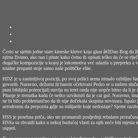
Često se sjetim jedne stare kineske kletve koja glasi â€žDao Bog da ž
njima živimo, ako nas i pitate kako ćemo ih opisati teško da će se 
dugačke kompozicije u kojoj je lokomotiva već udarila u prepreku a va
totalne propasti stoje samo naše političke elite.
HDZ je u zanimljivoj poziciji, po svoj prilici nema nimalo ozbiljnu šan
govoriti. Naravno, dežurni ili barem očekivani Pedro se u našem sluča
puni biblijski potencijal) stavlja na teret onda nije uopće bitno da li j
Pitanje je trenutka kada će netko uzviknuti da je car gol. Naravno, im
ne bi bilo problematično da ih nije dočekala skupina novinara. Ispalo 
aerodromu da prepozna gdje su milijarde koje nedostaje? Sjeme razdor
HSS je posebna priča, ako ste promatrali posljednji rebalans proračuna
HSSa su shvatili kako u nekoj budućoj vlasti za njih neće biti mjesta t
uspjeti.