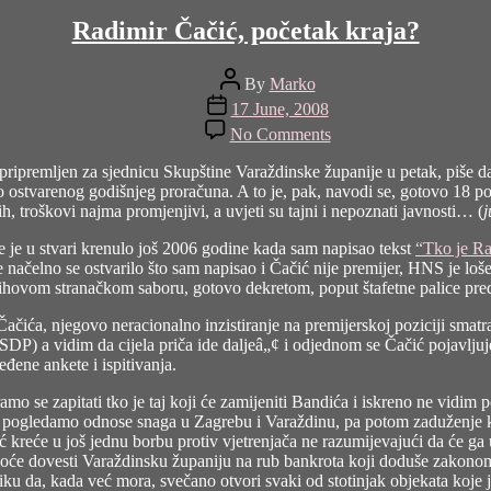
Radimir Čačić, početak kraja?
Post
By
Marko
author
Post
17 June, 2008
date
on
No Comments
Radimir
Čačić,
 pripremljen za sjednicu Skupštine Varaždinske županije u petak, piše d
početak
o ostvarenog godišnjeg proračuna. A to je, pak, navodi se, gotovo 18 
kraja?
, troškovi najma promjenjivi, a uvjeti su tajni i nepoznati javnosti… (
j
e je u stvari krenulo još 2006 godine kada sam napisao tekst
“Tko je Ra
ačelno se ostvarilo što sam napisao i Čačić nije premijer, HNS je loše 
njihovom stranačkom saboru, gotovo dekretom, poput štafetne palice pr
ra Čačića, njegovo neracionalno inzistiranje na premijerskoj poziciji sm
a SDP) a vidim da cijela priča ide daljeâ„¢ i odjednom se Čačić pojavlj
ene ankete i ispitivanja.
mo se zapitati tko je taj koji će zamijeniti Bandića i iskreno ne vidim 
 pogledamo odnose snaga u Zagrebu i Varaždinu, pa potom zaduženje koje
kreće u još jednu borbu protiv vjetrenjača ne razumijevajući da će ga u 
 hoće dovesti Varaždinsku županiju na rub bankrota koji doduše zakonom 
riliku da, kada već mora, svečano otvori svaki od stotinjak objekata ko