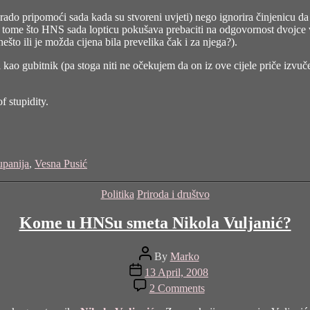
o pripomoći sada kada su stvoreni uvjeti) nego ignorira činjenicu da su
tome što HNS sada lopticu pokušava prebaciti na odgovornost dvojce vi
 nešto ili je možda cijena bila prevelika čak i za njega?).
i kao gubitnik (pa stoga niti ne očekujem da on iz ove cijele priče izvuče
f stupidity.
upanija
,
Vesna Pusić
Categories
Politika
Priroda i društvo
Kome u HNSu smeta Nikola Vuljanić?
Post
By
Marko
author
Post
13 April, 2008
date
on
2 Comments
Kome
u