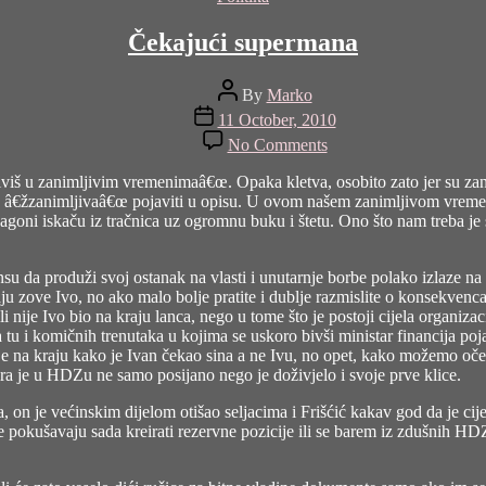
Čekajući supermana
Post
By
Marko
author
Post
11 October, 2010
date
on
No Comments
Čekajući
supermana
iviš u zanimljivim vremenimaâ€œ. Opaka kletva, osobito zato jer su zan
riječ â€žzanimljivaâ€œ pojaviti u opisu. U ovom našem zanimljivom vr
goni iskaču iz tračnica uz ogromnu buku i štetu. Ono što nam treba je 
su da produži svoj ostanak na vlasti i unutarnje borbe polako izlaze na v
ju zove Ivo, no ako malo bolje pratite i dublje razmislite o konsekvenc
e ili nije Ivo bio na kraju lanca, nego u tome što je postoji cijela organ
a tu i komičnih trenutaka u kojima se uskoro bivši ministar financija poj
je na kraju kako je Ivan čekao sina a ne Ivu, no opet, kako možemo očeki
a je u HDZu ne samo posijano nego je doživjelo i svoje prve klice.
, on je većinskim dijelom otišao seljacima i Frišćić kakav god da je cij
e pokušavaju sada kreirati rezervne pozicije ili se barem iz zdušnih HDZo