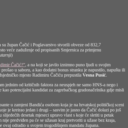
a su župan Čačić i Poglavarstvo stvorili obveze od 832,7
posto veće zaduženje od propisanih Smjernica za primjenu
utarnji
)
dimir Čačić?”
, a na koji se javilo iznimno puno ljudi u svojim
prošao u saboru, a kao dodatni bonus stranku je napustilo, napušta ili
edsjedničko mjesto Radimiru Čačiću prepustila
Vesna Pusić
.
atram jednim od kritičnih faktora za neuspjeh ne samo HNS-a nego i
uje kao potencijalni kandidat za zagrebačkog gradonačelnika gdje misli
poante u zamjeni Bandića osobom koja je na hrvatskoj političkoj sceni
 je kreirao jedan i drugi – sasvim je jasno da Čačić dolazi po još
slijedećih desetak mjeseci upravo vlast s koje će sletiti u petak
nije predviđen pa će se užasan kraj pretvoriti u užase bez kraja,
je je ovaj odradio u svojem trogodišnjem mandatu župana.