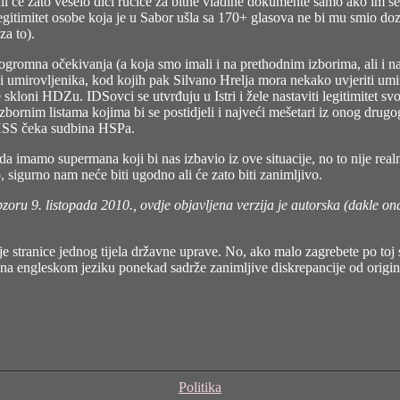
ali će zato veselo dići ručice za bitne vladine dokumente samo ako im s
gitimitet osobe koja je u Sabor ušla sa 170+ glasova ne bi mu smio dozv
za to).
 ogromna očekivanja (a koja smo imali i na prethodnim izborima, ali i na
 i umirovljenika, kod kojih pak Silvano Hrelja mora nekako uvjeriti umi
e skloni HDZu. IDSovci se utvrđuju u Istri i žele nastaviti legitimitet 
 izbornim listama kojima bi se postidjeli i najveći mešetari iz onog d
a HSS čeka sudbina HSPa.
uper da imamo supermana koji bi nas izbavio iz ove situacije, no to nije re
igurno nam neće biti ugodno ali će zato biti zanimljivo.
zoru 9. listopada 2010., ovdje objavljena verzija je autorska (dakle ona
e stranice jednog tijela državne uprave. No, ako malo zagrebete po toj s
i na engleskom jeziku ponekad sadrže zanimljive diskrepancije od origin
Categories
Politika