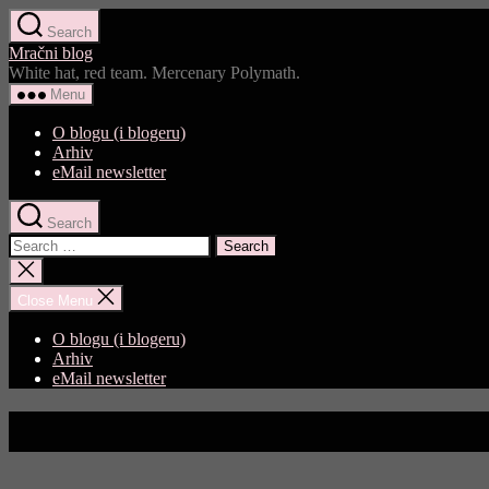
Skip
Search
to
Mračni blog
the
White hat, red team. Mercenary Polymath.
content
Menu
O blogu (i blogeru)
Arhiv
eMail newsletter
Search
Search
for:
Close
search
Close Menu
O blogu (i blogeru)
Arhiv
eMail newsletter