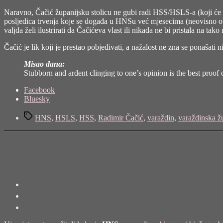
Naravno, Čačić županijsku stolicu ne gubi radi HSS/HSLS-a (koji će rad
posljedica trvenja koje se događa u HNSu već mjesecima (neovisno o 
valjda želi ilustrirati da Čačićeva vlast ili nikada ne bi pristala na tako
Čačić je lik koji je prestao pobjeđivati, a nažalost ne zna se ponašati n
Misao dana:
Stubborn and ardent clinging to one’s opinion is the best proof o
Share
Facebook
the
Bluesky
post
Tags
"Radimir
HNS
,
HSLS
,
HSS
,
Radimir Čačić
,
varaždin
,
varaždinska ž
Čačić,
početak
kraja?"