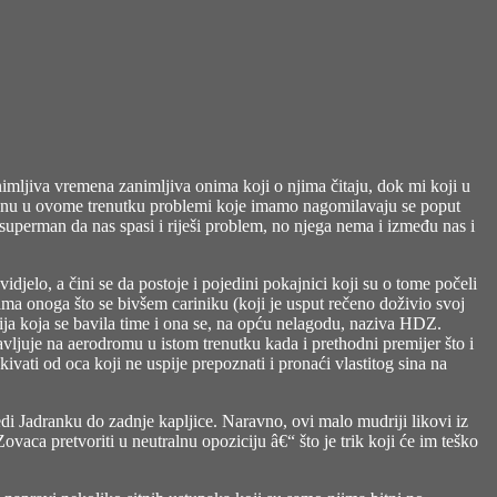
imljiva vremena zanimljiva onima koji o njima čitaju, dok mi koji u
emenu u ovome trenutku problemi koje imamo nagomilavaju se poput
superman da nas spasi i riješi problem, no njega nema i između nas i
idjelo, a čini se da postoje i pojedini pokajnici koji su o tome počeli
ama onoga što se bivšem cariniku (koji je usput rečeno doživio svoj
izacija koja se bavila time i ona se, na opću nelagodu, naziva HDZ.
avljuje na aerodromu u istom trenutku kada i prethodni premijer što i
vati od oca koji ne uspije prepoznati i pronaći vlastitog sina na
edi Jadranku do zadnje kapljice. Naravno, ovi malo mudriji likovi iz
vaca pretvoriti u neutralnu opoziciju â€“ što je trik koji će im teško