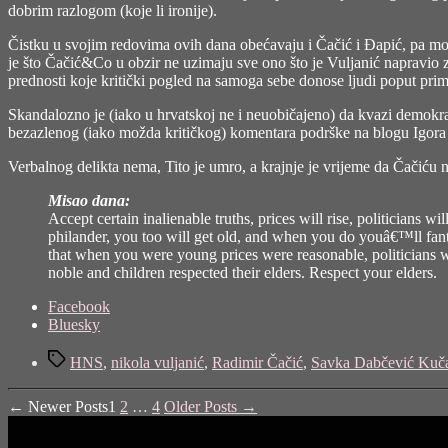
dobrim razlogom (koje li ironije).
Čistku u svojim redovima ovih dana obećavaju i Čačić i Đapić, pa m
je što Čačić&Co u obzir ne uzimaju sve ono što je Vuljanić napravio 
prednosti koje kritički pogled na samoga sebe donose ljudi poput pri
Skandalozno je (iako u hrvatskoj ne i neuobičajeno) da kvazi demokra
bezazlenog (iako možda kritičkog) komentara podrške na blogu Igora Le
Verbalnog delikta nema, Tito je umro, a krajnje je vrijeme da Čačiću 
Misao dana:
Accept certain inalienable truths, prices will rise, politicians wil
philander, you too will get old, and when you do youâ€™ll fan
that when you were young prices were reasonable, politicians 
noble and children respected their elders. Respect your elders.
Share
Facebook
the
Bluesky
post
Tags
"Kome
HNS
,
nikola vuljanić
,
Radimir Čačić
,
Savka Dabčević Kuč
u
HNSu
Posts
←
Newer
Posts
1
2
…
4
Older
Posts
→
smeta
Nikola
pagination