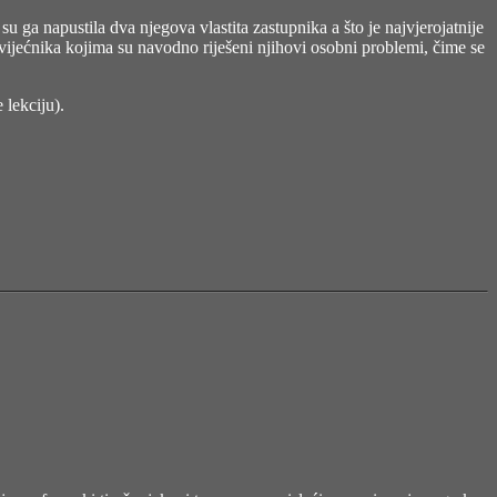
 ga napustila dva njegova vlastita zastupnika a što je najvjerojatnije
jećnika kojima su navodno riješeni njihovi osobni problemi, čime se
 lekciju).