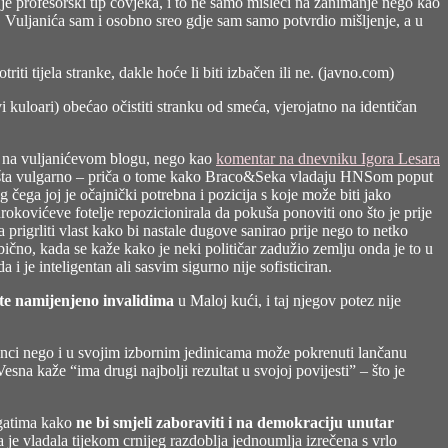
 je profesorski tip čovjeka, i to ne samo misleći na zanimanje nego kao
ci, Vuljanića sam i osobno sreo gdje sam samo potvrdio mišljenje, a u
tijela stranke, dakle hoće li biti izbačen ili ne. (
javno.com
)
uloari) obećao očistiti stranku od smeća, vjerojatno na identičan
ne na vuljanićevom blogu, nego kao
komentar na dnevniku Igora Lesara
no ništa vulgarno – priča o tome kako Braco&Seka vladaju HNSom poput
čega joj je očajnički potrebna i pozicija s koje može biti jako
kovićeve fotelje repozicionirala da pokuša ponoviti ono što je prije
rigrliti vlast kako bi nastale dugove sanirao prije nego to netko
Obično, kada se kaže kako je neki političar zadužio zemlju onda je to u
je inteligentan ali sasvim sigurno nije sofisticiran.
te namijenjeno invalidima
u Maloj kući, i taj njegov potez nije
tranci nego i u svojim izbornim jedinicama može pokrenuti lančanu
a kaže “ima drugi najbolji rezultat u svojoj povijesti” – što je
egatima kako
ne bi smjeli zaboraviti i na demokraciju unutar
ja je vladala tijekom crnijeg razdoblja jednoumlja izrečena s vrlo