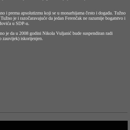
no i prema apsolutizmu koji se u monarhijama često i događa. Tužno
Tužno je i razočaravajuće da jedan Ferenčak ne razumije bogatstvo i
idovića u SDP-u.
tno je da u 2008 godini Nikola Vuljanić bude suspendiran radi
 zauvijek) iskorijenjen.