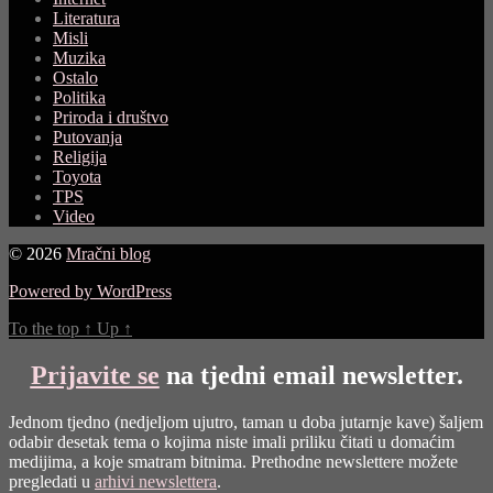
Literatura
Misli
Muzika
Ostalo
Politika
Priroda i društvo
Putovanja
Religija
Toyota
TPS
Video
© 2026
Mračni blog
Powered by WordPress
To the top
↑
Up
↑
Prijavite se
na tjedni email newsletter.
Jednom tjedno (nedjeljom ujutro, taman u doba jutarnje kave) šaljem
odabir desetak tema o kojima niste imali priliku čitati u domaćim
medijima, a koje smatram bitnima. Prethodne newslettere možete
pregledati u
arhivi newslettera
.