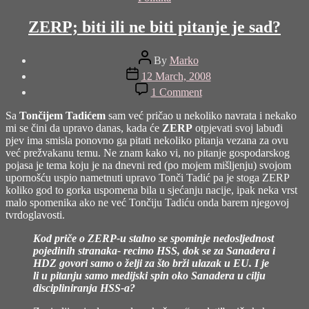
ZERP; biti ili ne biti pitanje je sad?
Post
By
Marko
author
Post
12 March, 2008
date
on
1 Comment
ZERP;
biti
Sa
Tončijem Tadićem
sam već pričao u nekoliko navrata i nekako
ili
mi se čini da upravo danas, kada će
ZERP
otpjevati svoj labuđi
ne
pjev ima smisla ponovno ga pitati nekoliko pitanja vezana za ovu
biti
već prežvakanu temu. Ne znam kako vi, no pitanje gospodarskog
pitanje
pojasa je tema koju je na dnevni red (po mojem mišljenju) svojom
je
upornošću uspio nametnuti upravo Tonči Tadić pa je stoga ZERP
sad?
koliko god to gorka uspomena bila u sjećanju nacije, ipak neka vrst
malo spomenika ako ne već Tončiju Tadiću onda barem njegovoj
tvrdoglavosti.
Kod priče o ZERP-u stalno se spominje nedosljednost
pojedinih stranaka- recimo HSS, dok se za Sanadera i
HDZ govori samo o želji za što brži ulazak u EU. I je
li u pitanju samo medijski spin oko Sanadera u cilju
discipliniranja HSS-a?