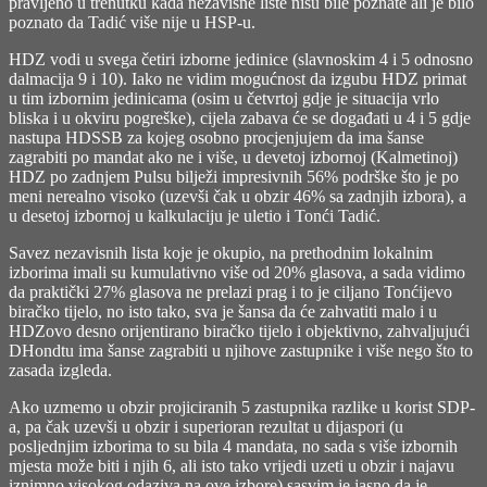
pravljeno u trenutku kada nezavisne liste nisu bile poznate ali je bilo
poznato da Tadić više nije u HSP-u.
HDZ vodi u svega četiri izborne jedinice (slavnoskim 4 i 5 odnosno
dalmacija 9 i 10). Iako ne vidim mogućnost da izgubu HDZ primat
u tim izbornim jedinicama (osim u četvrtoj gdje je situacija vrlo
bliska i u okviru pogreške), cijela zabava će se događati u 4 i 5 gdje
nastupa HDSSB za kojeg osobno procjenjujem da ima šanse
zagrabiti po mandat ako ne i više, u devetoj izbornoj (Kalmetinoj)
HDZ po zadnjem Pulsu bilježi impresivnih 56% podrške što je po
meni nerealno visoko (uzevši čak u obzir 46% sa zadnjih izbora), a
u desetoj izbornoj u kalkulaciju je uletio i Tonći Tadić.
Savez nezavisnih lista koje je okupio, na prethodnim lokalnim
izborima imali su kumulativno više od 20% glasova, a sada vidimo
da praktički 27% glasova ne prelazi prag i to je ciljano Tonćijevo
biračko tijelo, no isto tako, sva je šansa da će zahvatiti malo i u
HDZovo desno orijentirano biračko tijelo i objektivno, zahvaljujući
DHondtu ima šanse zagrabiti u njihove zastupnike i više nego što to
zasada izgleda.
Ako uzmemo u obzir projiciranih 5 zastupnika razlike u korist SDP-
a, pa čak uzevši u obzir i superioran rezultat u dijaspori (u
posljednjim izborima to su bila 4 mandata, no sada s više izbornih
mjesta može biti i njih 6, ali isto tako vrijedi uzeti u obzir i najavu
iznimno visokog odaziva na ove izbore) sasvim je jasno da je