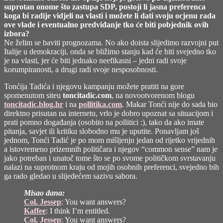
suprotan onome što zastupa SDP, postoji li jasna preferenca
koga bi radije vidjeli na vlasti i možete li dati svoju ocjenu rada
ove vlade i eventualno predviđanje tko će biti pobjednik ovih
izbora?
Ne želim se baviti prognozama. No ako doista slijedimo razvojni put
Italije u demokraciji, onda se bližimo stanju kad će biti svejedno tko
je na vlasti, jer će biti jednako neefikasni – jedni radi svoje
korumpiranosti, a drugi radi svoje nesposobnosti.
Tonćija Tadića i njegovu kampanju možete pratiti na gore
spomenutom siteu
toncitadic.com
, na novootvorenom blogu
toncitadic.blog.hr
i na
pollitika.com
. Makar Tonći nije do sada bio
direktno prisutan na internetu, vrlo je dobro upoznat sa situacijom i
prati pomno događanja (osobito na pollitici :), tako da ako imate
pitanja, savjet ili kritiku slobodno mu je uputite. Ponavljam još
jednom, Tonći Tadić je po mom mišljenju jedan od rijetko vrijednih
a istovremeno prizemnih političara i njegov “common sense” nam je
jako potreban i unatoč tome što se po svome političkom svrstavanju
nalazi na suprotnom kraju od mojih osobnih preferenci, svejedno bih
ga rado gledao u slijedećem sazivu sabora.
Misao dana:
Col. Jessep
: You want answers?
Kaffee
: I think I’m entitled.
Col. Jessep
: You want answers?