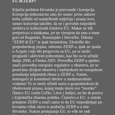
EU ili ZERP?
Ključni problem Hrvatske je pravosuđe i korupcija.
Korupcija jednostavno zato jer sustav javne nabave
treba zaštititi od namještenih natječaja i pranja love,
sustav koncesija također, da ne i govorim raspodjeli
sredstva iz kohezionih fondova EU. Makar ne bih
pretjerivao u kritikama, jer ne vjerujem da smo u tome
gori od Bugarske, Rumunjske i Slovačke. Dilema
“ZERP ili EU” je ipak besmislena. Ekološki dio
gospodarskog pojasa, odnosno ZERP-a, ipak ne spada
u Acquis i nije dio pregovora sa EU, pa se može
proglasiti i aktivirati jednostrano, kao što su to učinile
Italija 2006, a Finska 2005. Provedba ZERP-a ujedno
znači provedbu europske regulative o ribarstvu, jer se
protivimo divljem ribarstvu i barbarskom ne-europskom
ponašanju talijanskih ribara u ZERP-u. Naime,
nemoguće je kontolirati ribolov u međunarodnim
vodama! To se može učiniti samo u gospodarskom ili
ribolovnom pojasu, kojeg imaju skoro sve “morske”
članice EU (osim Grčke, Litve i Italije), na što ih poziva
i Zajednička ribarska politika. Članstvo u EU, u smislu
primjene ZERP-a znači samo to da EU raspodjeljuje po
kvotama višak ulova iz područja ZERP-a u ime
Hrvatske. Nakon pristupanja EU, to više ne radi