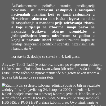
Â»Parlamentarne političke stranke, predlagatelji
neovisnih lista,
nezavisni zastupnici i zastupnici
nacionalnih manjina koji su imali zastupnike u
Hrvatskom saboru na dan isteka njegova mandata
ili raspuštanje u mandatu prije održavanja izbora,
a koje sudjeluju na izborima, imaju pravo na
naknadu troškova izborne promidžbe u
jednogodišnjem iznosu određenom za godinu u
kojoj se provode izbori
sukladno zakonu kojim se
uređuje financiranje političkih stranaka, nezavisnih lista
i kandidata.Â«
Iza stavka 2. dodaju se stavci 3. i 4. koji glase:
Anyway, Tonći Tadić je ostao bez novaca po ekspresnom postupku
i kako se meni čini totalno izvan zakonskih odredbi, sada idu tužbe,
žalbe i tome slično no njihov rezultat će biti gotov nakon izbora a
tada će biti kasno da se sanira šteta.
Podsjetio bih na rezultate
zadnjeg Pulsa (objavljenog 24. listopada 2007) i rezultate kako
izgleda podjela mandata u desetoj izbornoj jedinici. Kao što se vidi
iz priloženog, osim HDZa koji vodi, SDPa koji je drugi samo još
HSS-HSLS-PGS i HSP prelaze izborni prag. Ovo istraživanje je