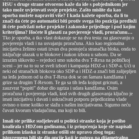
HSU s druge strane otvoreno kaže da ide s pobjednikom jer
tako može uvjetovati svoje projekte. Zašto mislite da kao
oporba možete napraviti više? I kada kažete oporba, da li to
znači da ćete po automatici biti protiv svega što pozicija predloži
ili ćete podržati neke projekte i zakonske prijedloge i pod kojim
kriterijima? Hoćete li glasati za povjerenje vladi, proračunu…
Tko je oporba, a tko vlast dokazuje se na dva testa: na glasovanju o
povjerenju vladi i na usvajanju proračuna. Ako kao regionalna
inicijativa želimo ostati izvan dva postojeća stranačka bloka, onda to
isključuje ulazak u te blokove i nakon izbora u saboru. Da se
izrazim slikovito – svjedoci smo sukoba dva T-Rexa na političkoj
sceni – jer na to su se sveli izbori i kampanja HDZ-a i SDP-a. Ući u
neki od stranačkih blokova oko SDP-a i HDZ-a znači biti zalijepljen
na leđa jednom od ta dva T-Rexa dok se on šamara kandžama i
grize sa drugim T-Rexom. Te ga sa tih leđa kojiput gricnuti, a
zauzvrat “popiti” dobar dio ugriza i udara kandžama. Osim
proračuna i povjerenja vladi, kod svih drugih glasovanja ključno je
imati inicijativu i davati i uskraćivati potporu prijedlozima vlade
ovisno o tome koliko se slažu s našim inicijativama. Sigurno neću
čuvati kvorum vladajućima, ma koji to bili.
Imali ste prilike sudjelovati u politici stranke koja je potiho
koalirala s HDZom godinama, i iz priopćenja koje ste napisali
prilikom izlaska iz stranke otišli ste upravo zbog toga;
istovremeno bili ste dio opcije koji je gotovo pa dijametralno