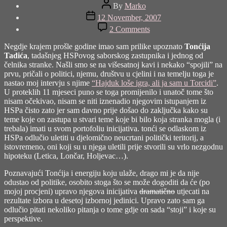
Post
By
Marko
author
Post
12 November, 2007
date
on
2 Comments
Tonći
Tadić:
Negdje krajem prošle godine imao sam prilike upoznato
Tonćija
Svjedoci
Tadića
, tadašnjeg HSPovog saborskog zastupnika i jednog od
smo
čelnika stranke. Našli smo se na višesatnoj kavi i nekako “spojili” na
sukoba
prvu, pričali o politici, njemu, društvu u cjelini i na temelju toga je
dva
nastao moj intervju s njime
“Hajduk loše igra, ali ja sam u Torcidi”
.
T-
U proteklih 11 mjeseci puno se toga promijenilo i unatoč tome što
Rexa
nisam očekivao, nisam se niti iznenadio njegovim istupanjem iz
HSPa čisto zato jer sam davno prije došao do zaključka kako su
teme koje on zastupa u stvari teme koje bi bilo koja stranka mogla (i
trebala) imati u svom portofoliu inicijativa. tonći se odlaskom iz
HSPa odlučio uletiti u djelomično neucrtani politički teritorij, a
istovremeno, oni koji su u njega uletili prije stvorili su vrlo nezgodnu
hipoteku (Letica, Lončar, Holjevac…).
Poznavajući Tonćija i energiju koju ulaže, drago mi je da nije
odustao od politike, osobito stoga što se može dogoditi da će (po
mojoj procjeni) upravo njegova inicijativa
dramatično
utjecati na
rezultate izbora u desetoj izbornoj jedinici. Upravo zato sam ga
odlučio pitati nekoliko pitanja o tome gdje on sada “stoji” i koje su
perspektive.