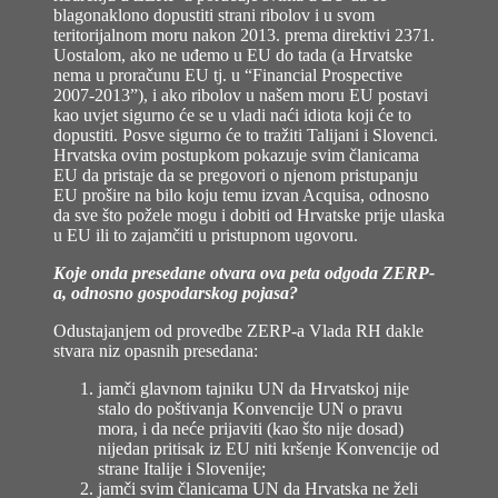
blagonaklono dopustiti strani ribolov i u svom
teritorijalnom moru nakon 2013. prema direktivi 2371.
Uostalom, ako ne uđemo u EU do tada (a Hrvatske
nema u proračunu EU tj. u “Financial Prospective
2007-2013”), i ako ribolov u našem moru EU postavi
kao uvjet sigurno će se u vladi naći idiota koji će to
dopustiti. Posve sigurno će to tražiti Talijani i Slovenci.
Hrvatska ovim postupkom pokazuje svim članicama
EU da pristaje da se pregovori o njenom pristupanju
EU prošire na bilo koju temu izvan Acquisa, odnosno
da sve što požele mogu i dobiti od Hrvatske prije ulaska
u EU ili to zajamčiti u pristupnom ugovoru.
Koje onda presedane otvara ova peta odgoda ZERP-
a, odnosno gospodarskog pojasa?
Odustajanjem od provedbe ZERP-a Vlada RH dakle
stvara niz opasnih presedana:
jamči glavnom tajniku UN da Hrvatskoj nije
stalo do poštivanja Konvencije UN o pravu
mora, i da neće prijaviti (kao što nije dosad)
nijedan pritisak iz EU niti kršenje Konvencije od
strane Italije i Slovenije;
jamči svim članicama UN da Hrvatska ne želi