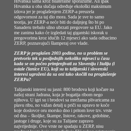
Hrvatska sama kroz bilateralne sporazume. Ali ipak
Hrvatska u oba slučaja određuje ekološki maksimum
izlova jer je proglašenjem ZERP-a preuzela
odgovornost za taj dio mora. Sada je sve to samo
teorija, jer ZERP-a neće biti do daljnjeg što bi po
Sanaderu trebalo silno ubrzati pregovore sa EU. Jako
me zanima kako će izgledati taj gigantski iskorak u
pregovorima kroz idućih 12 mjeseci ako sada odbacimo
ZERP, poznavajući šlamperaj ove vlade.
ZERP je proglašen 2003 godine, no u problem se
pretvorio tek u posljednjih nekoliko mjeseci u času
kada se on počeo primjenjivati za Sloveniju i Italiju (i
ostale članice EU), koji su to talijanski i slovenski
interesi ugroženi da su oni tako skočili na proglašenje
ZERPa?
Talijanski interesi su jasni: 800 brodova koji kočare na
našoj strani Jadrana, koja je bogatija ribom nego
njihova. U igri su i brodovi sa mrežama plivaricama za
plavu ribu, no važan detalj u priči su upravo te koće
koje doslovce oru morsko dno i pritom love tzv. vrste
od dna – školjke, škampe, listove, rakove, grdobine,
jastoge i druge, koje su za Talijane zapravo
najvrijednije. Ove vrste ne spadaju u ZERP, nisu