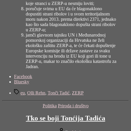
koje stranci u ZERP-u nesmiju loviti;
poručuje svima u EU da će blagonaklono
dopustiti strani ribolov i u svom teritorijalnom
moru nakon 2013. prema direktivi 2371, jednako
kao što sada blagonaklono dopušta strani ribolov
u ZERP-u;
jamči glavnom tajniku UN i Međunarodnoj
pomorskoj organizaciji da Hrvatska ne želi
ekološku zaštitu ZERP-a, te će čekati dopuštenje
Europske komisije ili države zastave za svaku
intervenciju na brodu iz EU koji gori ili tone u
ZERP-u, makar to značilo ekološku katastrofu za
Jadran.
Share
Facebook
the
Bluesky
post
Tags
"ZERP;
eu
,
Olli Rehn
,
Tonči Tadić
,
ZERP
biti
ili
Categories
Politika
Priroda i društvo
ne
biti
Tko se boji Tonćija Tadića
pitanje
je
sad?"
Post