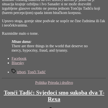
situacija krajnje ozbiljna i Ivo Sanader si ne može dozvoliti
izgubljene glasove osobito ne prema jednom Tonćiju Tadiću koji
(barem percepcijom) spada istom biračkom korpusu.
Upravo stoga, gornje sitne podvale se uopće ne čine čudnima ili čak
i neočekivanima.
Razmislite malo o tome.
Misao dana:
There are three things in the world that deserve no
mercy, hypocrisy, fraud, and tyranny.
Share
Facebook
the
Bluesky
post
Tags
"Tko
izbori
,
Tonči Tadić
se
boji
Categories
Politika
Priroda i društvo
Tonćija
Tadića"
Tonći Tadić: Svjedoci smo sukoba dva T-
Rexa