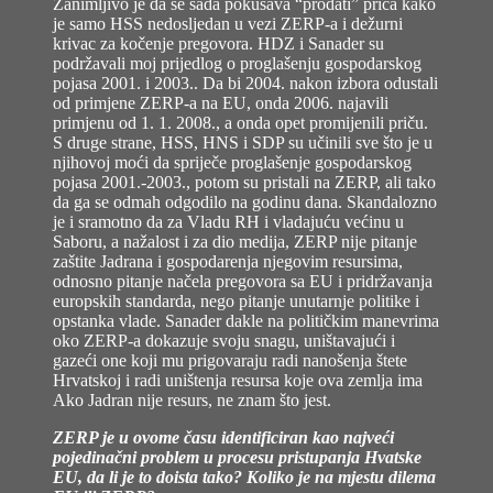
Zanimljivo je da se sada pokušava “prodati” priča kako
je samo HSS nedosljedan u vezi ZERP-a i dežurni
krivac za kočenje pregovora. HDZ i Sanader su
podržavali moj prijedlog o proglašenju gospodarskog
pojasa 2001. i 2003.. Da bi 2004. nakon izbora odustali
od primjene ZERP-a na EU, onda 2006. najavili
primjenu od 1. 1. 2008., a onda opet promijenili priču.
S druge strane, HSS, HNS i SDP su učinili sve što je u
njihovoj moći da spriječe proglašenje gospodarskog
pojasa 2001.-2003., potom su pristali na ZERP, ali tako
da ga se odmah odgodilo na godinu dana. Skandalozno
je i sramotno da za Vladu RH i vladajuću većinu u
Saboru, a nažalost i za dio medija, ZERP nije pitanje
zaštite Jadrana i gospodarenja njegovim resursima,
odnosno pitanje načela pregovora sa EU i pridržavanja
europskih standarda, nego pitanje unutarnje politike i
opstanka vlade. Sanader dakle na političkim manevrima
oko ZERP-a dokazuje svoju snagu, uništavajući i
gazeći one koji mu prigovaraju radi nanošenja štete
Hrvatskoj i radi uništenja resursa koje ova zemlja ima
Ako Jadran nije resurs, ne znam što jest.
ZERP je u ovome času identificiran kao najveći
pojedinačni problem u procesu pristupanja Hvatske
EU, da li je to doista tako? Koliko je na mjestu dilema