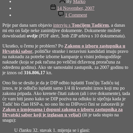
By
Marko
author
Post
14 November, 2007
date
on
1 Comment
Tko
se
Prije par dana sam objavio
intervju s
Tonćijem Tadićem
, a danas
boji
mi eto on šalje neke zanimljive dokumente. Dokumente možete
Tonćija
downloadati
ovdje
(PDF alert, 3mb ZIP arhiva s 10 dokumenata).
Tadića
Ukratko, u čemu je problem? Po
Zakonu o izboru zastupnika u
Hrvatski sabor
, političke stranke i nezavisni kandidati imaju pravo
na naknadu za potrebe izborne kampanje u visini jednogodišnje
naknade (koja se pak računa po veličini državnog proračuna za
određenu godinu). Ako ste samostalni zastupnik, za 2007 godinu to
je iznos od
316.806,17
kn.
Ono što se desilo je da je DIP odbio isplatiti Tonćiju Tadiću taj
iznos, te je odlučio isplatiti samo 1/4 ili kvartalni iznos koji mu po
zakonu pripada. Ako krenete čitati zakon (ali i ove dokumente), tada
će vam biti jasno kako se DIP poziva na odluku iz siječnja kada je
Tadić bio član HSP-a, no ono što su DIPovci čini se zaboravili je
Zakon o izmjenama i dopuni zakona o izboru zastupnika za
Hrvatski sabor koji je izglasan u veljači
(ili je tada stupio na
snagu):
U članku 32. stavak 1. mijenja se i glasi: