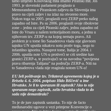
tamo umjesto Kosovskog mita imamo Piranski mit. Još
1993. je slovenski parlament proglasio u
Memorandumu o Piranskom zaljevu da Slovenija ima
pravo na cijeli zaljev i na izlaz na otvoreno more.
Nakon toga su 2005. proglasili svoj ZERP preko našeg
zapadno od Istre. Pa su 2006. proglasili svoje ribolovne
zone – jednu za cijeli Piranski zaljev, jednu zapadno od
Istre do Vrsara u našem teritorijalnom moru, a jednu u
njihovom tzv. ZERP-u na kojeg nemaju pravo. Ali
problem je u tome što Sanaderova vlada nije glavnom
tajniku UN uputila nikakvu notu protiv toga, nego to
infantilno ignorira. Nasuprot tome, Italija je 2004. i
2006. uputila note UN-u protiveći se crti sredine kao
granici ZERP-a, te pozivajući se na navodna “povijesna
prava ribarenja Talijana” na području ZERP-a. Niti na
to Sanaderova vlada nije reagirala notom UN-u!
EU želi poštivanje tzv. Trilateral agreementa kojeg je u
Briselu 4. 6. 2004. potpisao Hido Biščević u ime
Hrvatske. Je li to sporazum ili zapisnik? Ako to nije
sporazum nego zapisnik, zašto hrvatska vlada to do
sada nije demantirala?
To je de jure zapisnik sastanka. To nije de facto
međunarodni ugovor u vezi primjene Konvencije o