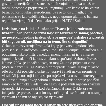
govorim o neriješenom statusu stranih vojnih brodova u našem
moru, odnosno o propisima koji reguliraju korištenje naših vojnih
baza, odnosno luka i arerodroma. Sve je to još u magli, tj. ne
ponašamo se kao ozbiljna država, nego uporno glumimo banana-
republiku vjerujući da ćemo tako prije u NATO! Suludo!
Inzistiranje na istini o Sunčanom Hvaru je kao rođenom
hvaranu bila jedna od tema koje ste forsirali od samog početka,
no početkom godine (nakon objave ugovora) nekako ste prestali
biti sugovornik medijima na tu temu. Što se dogodilo?
Čekao sam ostvarenje Protokola kojeg je hvarski gradonačelnik
potpisao sa Polančecom. Kako Grad Hvar, vjerujući Polančecu nije
poduzimao skoro ništa u međuvremenu, nisam ni ja. Svi su se
trgnuli tek sada uoči izbora, a nakon raspuštanja Sabora. Prekasno!
Naime, 2004. je konačno usvojen moj Zakon o prijenosu vlasti
(doduše nazvali su ga Zakon o primopredaji vlasti) u kojem jasno
piše tko gubi pozicije u državnoj upravi i vladi nakon promjene
vlasti. Ali jasno stoji i to da se postojeća vlada u ovom interregnumu
do konstituiranja novog sabora i izbora nove vlade smije ponašati
samo kao tehnička vlada, tj. da nesmije potegnuti nijedan značajni
gospodarski potez, pa ni kod Sunčanog Hvara. Dakle za sve
inicijative je prekasno, a osim toga očito je da se Polančecu nesmije
vjerovati i da mu se nije smjelo vjerovati!
Obećali ste da kada uđete u sabor da ćete djelovati kao oporba,