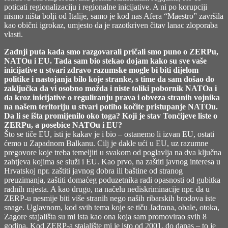
poticati regionalizaciju i regionalne inicijative. A ni po korupciji
nismo ništa bolji od Italije, samo je kod nas Afera “Maestro” završila
kao obični igrokaz, umjesto da je razotkriven čitav lanac zloporaba
vlasti.
Zadnji puta kada smo razgovarali pričali smo puno o ZERPu,
NATOu i EU. Tada sam bio stekao dojam kako su sve vaše
inicijative u stvari zdravo razumske mogle bi biti dijelom
politike i nastojanja bilo koje stranke, s time da sam došao do
zaključka da vi osobno možda i niste toliki pobornik NATOa i
da kroz inicijative o reguliranju prava i obveza stranih vojnika
na našem teritoriju u stvari potiho kočite pristupanje NATOu.
Da li se išta promijenilo oko toga? Koji je stav Tonćijeve liste o
ZERPu, a posebice NATOu i EU?
Što se tiče EU, isti je kakav je i bio – ostanemo li izvan EU, ostati
ćemo u Zapadnom Balkanu. Cilj je dakle ući u EU, uz razumne
pregovore koje treba temeljiti u svakom od poglavlja na dva ključna
zahtjeva kojima se služi i EU. Kao prvo, na zaštiti javnog interesa u
Hrvatskoj npr. zaštiti javnog dobra ili baštine od stranog
preuzimanja, zaštiti domaćeg poduzetnika radi opasnosti od gubitka
radnih mjesta. A kao drugo, na načelu nediskriminacije npr. da u
ZERP-u nesmije biti više stranih nego naših ribarskih brodova iste
snage. Uglavnom, kod svih tema koje se tiču Jadrana, obale, otoka,
Zagore stajališta su mi ista kao ona koja sam promovirao svih 8
godina. Kod ZERP-a stajalište mi je isto od 2001. do danas – to je