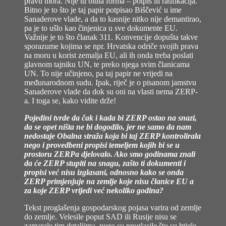
pravu mora. Nije tu bitna forma – potpis ili ratifikacija.
Bitno je to što je taj papir potpisao Biščević u ime
Sanaderove vlade, a da to kasnije nitko nije demantirao,
pa je to ušlo kao činjenica u sve dokumente EU.
Važnije je to što članak 311. Konvencije dopušta takve
sporazume kojima se npr. Hrvatska odriče svojih prava
na moru u korist zemalja EU, ali ih onda treba poslati
glavnom tajniku UN, te preko njega svim članicama
UN. To nije učinjeno, pa taj papir ne vrijedi na
međunarodnom sudu. Ipak, riječ je o pisanom jamstvu
Sanaderove vlade da dok su oni na vlasti nema ZERP-
a. I toga se, kako vidite drže!
Pojedini tvrde da čak i kada bi ZERP ostao na snazi,
da se opet ništa ne bi dogodilo, jer ne samo da nam
nedostaje Obalna straža koja bi taj ZERP kontrolirala
nego i provedbeni propisi temeljem kojih bi se u
prostoru ZERPa djelovalo. Ako smo godinama znali
da će ZERP stupiti na snagu, zašto ti dokumenti i
propisi već nisu izglasani, odnosno kako se onda
ZERP primjenjuje na zemlje koje nisu članice EU a
za koje ZERP vrijedi već nekoliko godina?
Tekst proglašenja gospodarskog pojasa varira od zemlje
do zemlje. Velesile poput SAD ili Rusije nisu se
zamarale tim detaljima, nego su proglasile što su htjele.