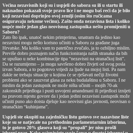
Većina nezavisnih koji su i uspjeli do sabora su ili u startu ili
naknadno pokazali svoje pravo lice i ne mogu baš reći da je bilo
koji nezavisni doprinjeo ovoj zemlji (osim što ručicama
osiguravaju nekome većinu). Zašto onda nezavisna lista i koliko
uopće može jedan glas neovisnog zastupnika nešto promijeniti u
Saboru?
Zato što ipak, unatoč nekim primjerima, smatram da jedino kao
nezavisni mogu nešto korisno učiniti u Saboru za građane juga
Hrvatske. Ma koliko vam to patetično zvučalo, ja to ozbiljno mislim.
Previše dobro poznajem način funkcioniranja naših stranaka da bih
se upuštao u neke kombinacije tipa “nezavisni na stranačkoj listi”.
Da se razumijemo – ja mogu savršeno dobro živjeti od svog posla
izvan Sabora, a to pogotovo vrijedi za ljude na mojoj listi. Pa nam
dakle ne trebaju situacije u kojima će se rješavati nečiji životni
problemi ako se zauzvrat glasa za neku budalaštinu u Saboru. I ne
mislim da jedan zastupnik ne može ništa učiniti – mojih 70-ak
zakonskih prijedloga i pusti usvojeni amandmani ili prijedlozi iznijeti
na pravom mjestu govore da i jedan jedini nezavisni zastupnik može
učiniti puno ako doista djeluje kao neovisni glas javnosti, neovisan o
stranačkim “kuhinjama”.
Uspjeli ste okupiti na zajedničku listu gotovo sve nazavisne liste
koje su se natjecale na prethodnim parlamentarnim izborima,
to je gotovo 20% glasova koji su “propali” jer nisu prošli
izborni prag. Kako ocjenjujete svoje šanse u desetoj izbornoj u