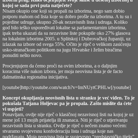
kojoj se sada prvi puta natječete?
Nisam okupio one koji su propali na izborima, nego sam dobio
potporu mahom od lista koje su dobro prošle na izborima. A tu su i
pojedine udruge, ukupno 20-ak nezavisnih lista i udruga. Koliko
god bilo teško uspoređivati lokalne sa parlamentarnim izborima,
ipak treba ukazati da su nezavisne liste pokupile oko 27% glasova
na lokalnim izborima 2005. u Splitskoj i Dubrovačkoj županiji, uz
izlazak na izbore od svega 55%. Očito je riječ o velikom zasićenju
usko-stranačkom politikom na jugu Hrvatske i želim biračima
ponuditi nešto novo.
Procjenjujem da ćemo proći na ovim izborima, a o daljnjim
koracima više nakon izbora, jer moja neovisna lista je de facto
dalmatinska regionalna inicijativa.
[youtube]http://youtube.com/watch?v=ImNUytCPHLw[/youtube]
Koncept okupljanja neovisnih lista u stranku je već viđen. To je
pokušala Tatjana Holjevac pa je propala. Zašto mislite da ćete
vi uspjeti?
Ponavljam, ovdje nije riječ o klasičnoj nezavisnoj listi na kojoj je uz
mene još 13 mojih prijatelja ili znanaca. Niti je riječ o utjerivanju
nezavisnih lista u stranku. Ovdje je riječ o nečem znatno većem:
stvaramo svojevrsnu konfederaciju lista i udruga koje nas
podržavaju. Moja neovisna lista je svojevrsno “predstavničko tijelo”