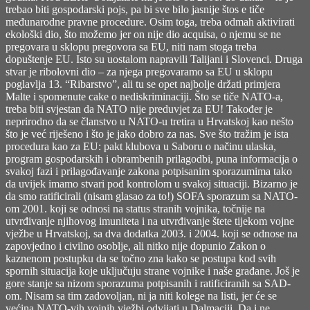
trebao biti gospodarski pojs, pa bi sve bilo jasnije štos e tiče
međunarodne pravne procedure. Osim toga, treba odmah aktivirati
ekološki dio, što možemo jer on nije dio acquisa, o njemu se ne
pregovara u sklopu pregovora sa EU, niti nam stoga treba
dopuštenje EU. Isto su uostalom napravili Talijani i Slovenci. Druga
stvar je ribolovni dio – za njega pregovaramo sa EU u sklopu
poglavlja 13. “Ribarstvo”, ali tu se opet najbolje držati primjera
Malte i spomenute cake o nediskriminaciji. Što se tiče NATO-a,
treba biti svjestan da NATO nije preduvjet za EU! Također je
neprirodno da se članstvo u NATO-u tretira u Hrvatskoj kao nešto
što je već riješeno i što je jako dobro za nas. Sve što tražim je ista
procedura kao za EU: pakt klubova u Saboru o načinu ulaska,
program gospodarskih i obrambenih prilagodbi, puna informacija o
svakoj fazi i prilagođavanje zakona potpisanim sporazumima tako
da uvijek imamo stvari pod kontrolom u svakoj situaciji. Bizarno je
da smo ratificirali (nisam glasao za to!) SOFA sporazum sa NATO-
om 2001. koji se odnosi na status stranih vojnika, točnije na
utvrđivanje njihovog imuniteta i na utvrđivanje štete tijekom vojne
vježbe u Hrvatskoj, sa dva dodatka 2003. i 2004. koji se odnose na
zapovjedno i civilno osoblje, ali nitko nije dopunio Zakon o
kaznenom postupku da se točno zna kako se postupa kod svih
spornih situacija koje uključuju strane vojnike i naše građane. Još je
gore stanje sa nizom sporazuma potpisanih i ratificiranih sa SAD-
om. Nisam sa tim zadovoljan, ni ja niti kolege na listi, jer će se
većina NATO-vih vojnih vježbi odvijati u Dalmaciji. Da i ne