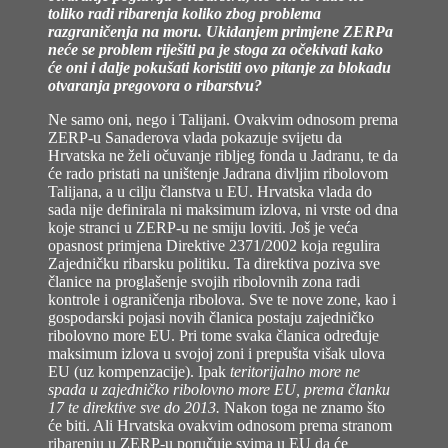
toliko radi ribarenja koliko zbog problema
razgraničenja na moru. Ukidanjem primjene ZERPa
neće se problem riješiti pa je stoga za očekivati kako
će oni i dalje pokušati koristiti ovo pitanje za blokadu
otvaranja pregovora o ribarstvu?
Ne samo oni, nego i Talijani. Ovakvim odnosom prema
ZERP-u Sanaderova vlada pokazuje svijetu da
Hrvatska ne želi očuvanje ribljeg fonda u Jadranu, te da
će rado pristati na uništenje Jadrana divljim ribolovom
Talijana, a u cilju članstva u EU. Hrvatska vlada do
sada nije definirala ni maksimum izlova, ni vrste od dna
koje stranci u ZERP-u ne smiju loviti. Još je veća
opasnost primjena Direktive 2371/2002 koja regulira
Zajedničku ribarsku politiku. Ta direktiva poziva sve
članice na proglašenje svojih ribolovnih zona radi
kontrole i ograničenja ribolova. Sve te nove zone, kao i
gospodarski pojasi novih članica postaju zajedničko
ribolovno more EU. Pri tome svaka članica određuje
maksimum izlova u svojoj zoni i prepušta višak ulova
EU (uz kompenzacije). Ipak
teritorijalno more ne
spada u zajedničko ribolovno more EU, prema članku
17 te direktive sve do 2013.
Nakon toga ne znamo što
će biti. Ali Hrvatska ovakvim odnosom prema stranom
ribarenju u ZERP-u poručuje svima u EU da će