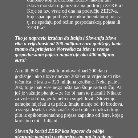
izlova morskih organizama na području ZERP-a?
Koje su tzv. vrste od dna na području ZERP-a,
koje spadaju pod režim epikontinentalnog pojasa
tj. ne spadaju pod režim gospodarskog pojasa ili
ZERP-a?
Tko je napravio izračun da Italija i Slovenija izlove
ribe u vrijednosti od 200 milijuna eura godišnje, kada
znamo da primjerice Norveška za izlov u svome
gospodarskom pojasu naplaćuje oko 400 milijuna
eura?
Ako tih 800 talijanskih brodova ribari 200 dana
godišnje i ako ulove dnevno 2000 eura vrijednosti ribe,
računica je jasna – 320 milijuna godišnje. Neka plate i
200, to je ipak više nego ništa kao što je sada slučaj. Ali
još je važnije pitanje – za što bi nam to plaćali? Nikako
za vrste od dna, jer to nebi ni smjeli loviti. Sloveniju
nemojte miješati u tu priču. Imaju manje od 40 brodova,
a svega desetak nešto znače. Kod njih su razlozi drugi –
plin iz epikontinentalnog pojasa zapadno od Istre, kojeg
koristimo mi i Talijani.
Slovenija koristi ZERP kao izgovor da odbije
otvaranje poglavlja o ribarstvu, no oni to rade ne