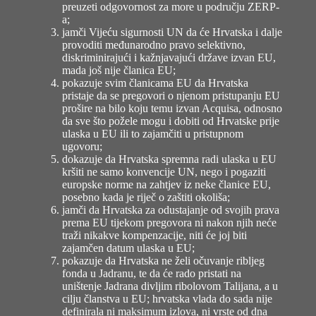
preuzeti odgovornost za more u području ZERP-
a;
jamči Vijeću sigurnosti UN da će Hrvatska i dalje
provoditi međunarodno pravo selektivno,
diskriminirajući i kažnjavajući države izvan EU,
mada još nije članica EU;
pokazuje svim članicama EU da Hrvatska
pristaje da se pregovori o njenom pristupanju EU
prošire na bilo koju temu izvan Acquisa, odnosno
da sve što požele mogu i dobiti od Hrvatske prije
ulaska u EU ili to zajamčiti u pristupnom
ugovoru;
dokazuje da Hrvatska spremna radi ulaska u EU
kršiti ne samo konvencije UN, nego i pogaziti
europske norme na zahtjev iz neke članice EU,
posebno kada je riječ o zaštiti okoliša;
jamči da Hrvatska za odustajanje od svojih prava
prema EU tijekom pregovora ni nakon njih neće
traži nikakve kompenzacije, niti će joj biti
zajamčen datum ulaska u EU;
pokazuje da Hrvatska ne želi očuvanje ribljeg
fonda u Jadranu, te da će rado pristati na
uništenje Jadrana divljim ribolovom Talijana, a u
cilju članstva u EU; hrvatska vlada do sada nije
definirala ni maksimum izlova, ni vrste od dna