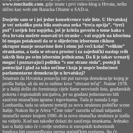
www.toncitadic.com
, gdje imate i prvi video-blog u Hrvata, nešto
slično kao web site Baracka Obame u SAD-u.
Dosjetio sam se i još jedne konsekvence vaše liste. U Hrvatskoj
je već nekoliko puta bila osnivana neka “treća opcija”, “treći
put” i uvijek bez uspjeha, još je krleža govorio o tome kako s
dva hrvata možete osnovati tri stranke – vaš uspjeh na izborima
bi mogao potaknuti da se u slijedećem izbornom ciklusu
okrupne manje nezavisne liste i otmu još veći kolač “velikim”
strankama, a tada se otvara prostor i za zajednički nastup svih
takvih lista po svim izbornim jedinicama. Da li je takav scenarij
moguć i poznavajući politiku “s one strane stola”, postoji li
potencijal i glad za tako nečime i koja je uopće budućnost
parlamentarne demokracije u hrvatskoj?
Smatram da Hrvatska ponavlja isti put razvoja demokracije kojeg je
prošla Italija, ali da mi to radimo kroz “ubrzani tečaj”. Naime 1978.
je u Italiji došlo do formiranja cijele šume neovisnih lista, građanskih
pokreta i regionalnih inicijativa, jer su građani jednostavno bili
zasićeni stranačkim igrama i trgovinama. Tada je nastala Lega
Lombardia, tada su udareni temelji za novu strukturu političke scene
Italije. Nakon što je Afera “Čiste ruke” razorila učmali talijanski
stranački sustav krajem 1990.-ih ta nova stranačka struktura je izašla
na vidjelo. Kod nas također dolazi do zasićenja strankama. Jednako
kao u Italiji tako će i ovdje sredstva iz europskih kohezionih
fondova biti raspoređivana prema statističkim regijama, što će