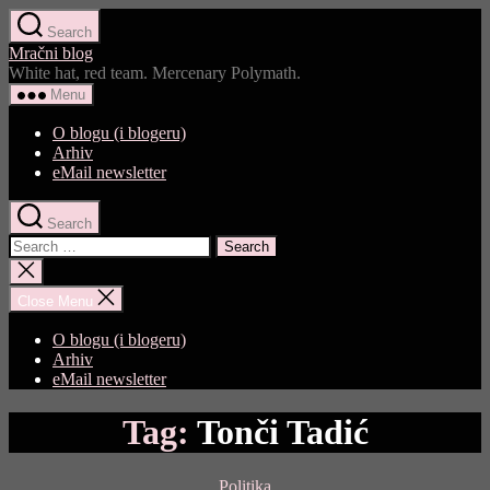
Skip
Search
to
Mračni blog
the
White hat, red team. Mercenary Polymath.
content
Menu
O blogu (i blogeru)
Arhiv
eMail newsletter
Search
Search
for:
Close
search
Close Menu
O blogu (i blogeru)
Arhiv
eMail newsletter
Tag:
Tonči Tadić
Categories
Politika