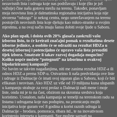
nezavisnih lista i udruga koje nas podržavaju i koje (što je još
važnije) čine našu gotovu mrežu na terenu. Također, ponavljam
moja neovisna lista je dalmatinska regionalna inicijativa koja nije
stvorena “odozgo” iz nekog centra, nego umrežavanjem na terenu
postojećih neovisnih lista koje djeluju kao mikro-stranke u svojim
mjestima, a na ovaj način imaju šansu dobiti svoje ljude u Saboru.
Ako plan upali, i doista ovih 20% glasača zaokruži vašu
izbornu listu, to će kreirati značajni pomak u rezultatima desete
izborne jedinice, a osobito će se odraziti na rezultat HDZa u
desetoj izbornoj i potencijalno će upravo vaša lista presuditi
tijek izbora. Smatrate li takav razvoj događaja mogućim?
Koliko uopće možete “potegnuti” na izborima u ovakvoj
bipolariziranoj kampanji?
Ne bavim se takvim nagađanjima, niti me zanima rezultat HDZ-a ili
odnos HDZ-a prema SDP-u. Ostvarimo li naša predviđanja ove liste
i udruge iz Dalmacije će imati svoj siguran glas u Saboru, koji će biti
efikasan i neovisan. Ako HDZ uz više od 19 milijuna kuna ulupanih
u kampanju strahuje za svoj prolaz u Dalmaciji radi mene i moje
liste, onda mi je to na čast, obzirom na skromna sredstva koja
koristimo. Uostalom, naša kampanja se temelji na terenskom radu sa
listama i udrugama koje nas podupiru, na promicanju mojih
inicijativa koje guram već 8 godina u korist raznih udruga iz
Dalmacije – brodara, pomoraca, ribara itd., te na inovativnom
koriptenju interneta u kampanji. Sve možete saznati na