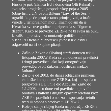
Finska je pak (članica EU i domovina Olli Rehna!) u
svoj tekst proglašenja gospodarskog pojasa 2005.
(objavljen u UN-ovom Biltenu “Law of the Sea”)
ugradila koje će propise tamo primjenjivati, a inače
vrijede u teritorijalnom moru. Imam dojam da je
Hrvatska sve ove godine to pripremala sa “figom u
džepu”. Kako se provedba ZERP-a ne bi svela na puku
kazališnu predstavu za unutarnje-političku uporabu,
Vlada RH trebala bi hrvatsku javnost izvijestiti i
odgovoriti na tri skupine pitanja:
Zašto je Zakon o Obalnoj straži donesen tek u
listopadu 2007.? Kada će biti doneseni pravilnici
i drugi provedbeni akti koji omogućavaju
provedbu ovog Zakona i dosljedan nadzor
Jadrana?
Zašto je od 2003. do danas odgađana primjena
ekološke komponente ZERP-a, koja ne spada u
pregovore s EU i nije dio Acquisa? Zašto do
1.1.2008. nisu doneseni pravilnici o plovidbi
brodova s naftom i drugim opasnim teretom kroz
ZERP te pravilnici o nadzoru ispustanja stetnih
tvari ili otpada s brodova u ZERP-u?
Koje je stanje ribljeg fonda na području ZERP-a,
odnosno koji je ekološki održiv maksimum