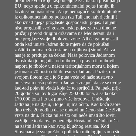
predmet kvota koje raspodjeljuje EU nakon pristupanja
EU, nego spadaju u epikontinentalni pojas i smiju ih
loviti samo naši ribari. Ali je nemoguće kontrolirati ulov
iz epikontinentalnog pojasa (za Talijane najvrijedniji!)
ako iznad njega proglasite gospodarski pojas. Talijani
nisu proglasili svoj gospodarski pojas zato da time ne
pružaju povod drugim državama na Mediteranu da i
one proglase svoje ribolovne zone. Ali će ga proglasiti
onda kad unište Jadran do te mjere da će pokušati
zaštititi ono malo što ostane na njihovoj strani. Ali za
nas je to predugo za čekati. Naša polovica Jadranom
dvostruko je bogatija od njihove, a pravi cilj njihovih
napora je ribolov u našem teritorijalnom moru u kojem
je ionako 70 posto ribljih resursa Jadrana. Pazite, oni
svojom flotom koja je 6 puta veća od naše sustavno
uništavaju našu polovicu Jadrana znajući da će se ovdje
kad-tad pojaviti vlada koja će to spriječiti. Pa ipak, prije
20 godina su lovili godišnje 250.000 tona, a sada oko
170.000 tona i to uz puno više brodova. Uništenje
Jadrana je na djelu, i to je i njima očito. Kad koća zaore
dno treba 20 godina da se obnovi uništeno stanište živih
vrsta na dnu. Fućka mi se što oni neće imati što loviti –
važnije je to da ova generacija Hrvata nije učinila ništa
na zaštiti Jadrana kao svog ključnog resursa. Kod
Slovenaca je sve prešlo u političku mitologiju, samo što