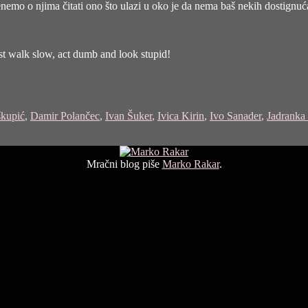
 krenemo o njima čitati ono što ulazi u oko je da nema baš nekih dostign
st walk slow, act dumb and look stupid!
kupić
,
Damir Polančec
,
Ivan Šuker
,
Ivica Kirin
,
Ivo Sanader
,
Jadranka
Mračni blog piše
Marko Rakar
.