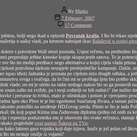
Post
By
Marko
author
Post
7 February, 2007
date
on
17 Comments
Dirty
dozen
a jubitou, bolji nego ikad u epizodi
Povratak kralja
. I što bi rekao sr
enažerija u našoj vladi, pa krenem nabrajati (kao
Balašević u svojoj pjes
in doktor s potvrdom Wall street journala. Usput rečeno, na prethodno l
jam) preprodaje jeftine kineske kopije skupocjenih satova. To je potenci
rpe sve što im mediji predbace nego alternativa u kojoj cijela vlada prizna
 cijelosti potrošena tijekom neuspjele predsjedničke kampanje. Dakle, ne
r ispao idiot) Jadranka je poznata po cijelom nizu drugih odluka, a jedn
stasrtvu svega i svačega, da bi čini mi se prošloga ljeta bio potiho sk
dnik vlade; on mi je uletio na radar nedugo nakon što su ga postavili na 
 znam zašto mi zvižde, pa i moji roditelji su bili radnici” (ne nužno ti
vke i preuzme tu tvrtku, malo je ušminkaju i potom je vjerojatno prod
čudnu igru oko Plive te je bio egzekutor Sunčanog Hvara, a taman juče
zakonito potrošila na uređenje HDZovog ureda. Pitam se što je tada Po
rkaš; lik koji poput Kirina ima čudnovatu diplomu (jednu od onih za koje
icija i represija poduzetnika mu je obavezni dio svake rečenice, stan
 svakako pogledajte
ovaj nastup Šukera na TVu
.
anu kako laktom gura vojnika koji daje izjavu. Inače je još jedan od lik
 što im nestaje oružje iz vojarni?