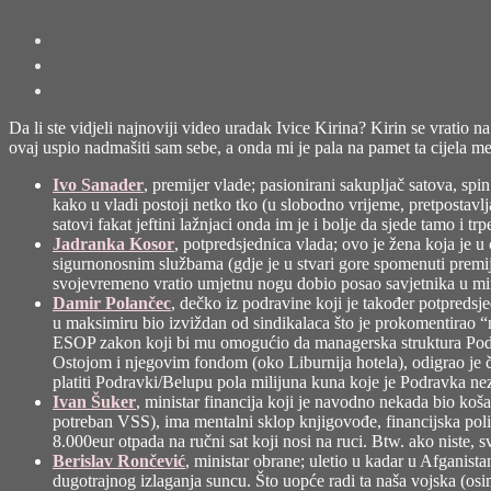
Da li ste vidjeli najnoviji video uradak Ivice Kirina? Kirin se vratio n
ovaj uspio nadmašiti sam sebe, a onda mi je pala na pamet ta cijela m
Ivo Sanader
, premijer vlade; pasionirani sakupljač satova, sp
kako u vladi postoji netko tko (u slobodno vrijeme, pretpostavl
satovi fakat jeftini lažnjaci onda im je i bolje da sjede tamo i t
Jadranka Kosor
, potpredsjednica vlada; ovo je žena koja je u
sigurnonosnim službama (gdje je u stvari gore spomenuti premije
svojevremeno vratio umjetnu nogu dobio posao savjetnika u mini
Damir Polančec
, dečko iz podravine koji je također potpredsje
u maksimiru bio izviždan od sindikalaca što je prokomentirao “ne
ESOP zakon koji bi mu omogućio da managerska struktura Podra
Ostojom i njegovim fondom (oko Liburnija hotela), odigrao je 
platiti Podravki/Belupu pola milijuna kuna koje je Podravka ne
Ivan Šuker
, ministar financija koji je navodno nekada bio koša
potreban VSS), ima mentalni sklop knjigovođe, financijska pol
8.000eur otpada na ručni sat koji nosi na ruci. Btw. ako niste,
Berislav Rončević
, ministar obrane; uletio u kadar u Afganist
dugotrajnog izlaganja suncu. Što uopće radi ta naša vojska (osim