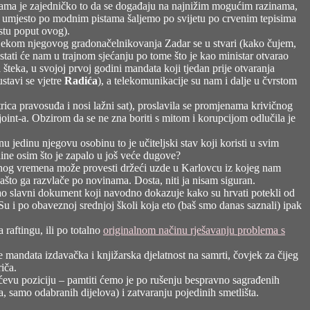
aferama je zajedničko to da se događaju na najnižim mogućim razinama,
 je umjesto po modnim pistama šaljemo po svijetu po crvenim tepisima
estu poput ovog).
 Tijekom njegovog gradonačelnikovanja Zadar se u stvari (kako čujem,
tati će nam u trajnom sjećanju po tome što je kao ministar otvarao
teka, u svojoj prvoj godini mandata koji tjedan prije otvaranja
stavi se vjetre
Radića
), a telekomunikacije su nam i dalje u čvrstom
rica pravosuđa i nosi lažni sat), proslavila se promjenama krivičnog
int-a. Obzirom da se ne zna boriti s mitom i korupcijom odlučila je
u jedinu njegovu osobinu to je učiteljski stav koji koristi u svim
dine osim što je zapalo u još veće dugove?
odnog vremena može provesti držeći uzde u Karlovcu iz kojeg nam
što ga razvlače po novinama. Dosta, niti ja nisam siguran.
isao slavni dokument koji navodno dokazuje kako su hrvati potekli od
u i po obaveznoj srednjoj školi koja eto (baš smo danas saznali) ipak
a
raftingu
, ili po totalno
originalnom načinu rješavanju problema s
je mandata izdavačka i knjižarska djelatnost na samrti, čovjek za čijeg
iča.
dićevu poziciju – pamtiti ćemo je po rušenju bespravno sagrađenih
, samo odabranih dijelova) i zatvaranju pojedinih smetlišta.