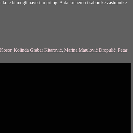
uća koje bi mogli navesti u prilog. A da krenemo i saborske zastupnike
 Kosor
,
Kolinda Grabar Kitarović
,
Marina Matulović Dropulić
,
Petar