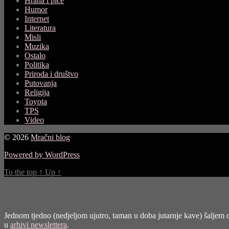
Hrana i piće
Humor
Internet
Literatura
Misli
Muzika
Ostalo
Politika
Priroda i društvo
Putovanja
Religija
Toyota
TPS
Video
© 2026
Mračni blog
Powered by WordPress
To the top
↑
Up
↑
Jednom tjedno (nedjeljom ujutro, taman u doba jutarnje kave) šaljem o
u
arhivi newslettera
.