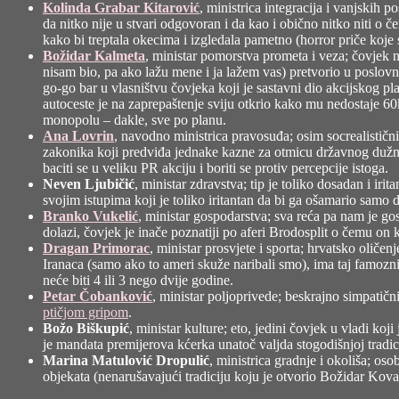
Kolinda Grabar Kitarović
, ministrica integracija i vanjskih
da nitko nije u stvari odgovoran i da kao i obično nitko niti o
kako bi treptala okecima i izgledala pametno (horror priče koje
Božidar Kalmeta
, ministar pomorstva prometa i veza; čovjek 
nisam bio, pa ako lažu mene i ja lažem vas) pretvorio u poslov
go-go bar u vlasništvu čovjeka koji je sastavni dio akcijskog p
autoceste je na zaprepaštenje sviju otkrio kako mu nedostaje 60k
monopolu – dakle, sve po planu.
Ana Lovrin
, navodno ministrica pravosuđa; osim socrealistični
zakonika koji predviđa jednake kazne za otmicu državnog dužnos
baciti se u veliku PR akciju i boriti se protiv percepcije istoga.
Neven Ljubičić
, ministar zdravstva; tip je toliko dosadan i ir
svojim istupima koji je toliko iritantan da bi ga ošamario samo
Branko Vukelić
, ministar gospodarstva; sva reća pa nam je 
dolazi, čovjek je inače poznatiji po aferi Brodosplit o čemu o
Dragan Primorac
, ministar prosvjete i sporta; hrvatsko olič
Iranaca (samo ako to ameri skuže naribali smo), ima taj famozn
neće biti 4 ili 3 nego dvije godine.
Petar Čobanković
, ministar poljoprivede; beskrajno simpatičn
ptičjom gripom
.
Božo Biškupić
, ministar kulture; eto, jedini čovjek u vladi ko
je mandata premijerova kćerka unatoč valjda stogodišnjoj tradic
Marina Matulović Dropulić
, ministrica gradnje i okoliša; os
objekata (nenarušavajući tradiciju koju je otvorio Božidar Kova