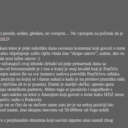
pski pesnik; sedim, gledam, ne verujem… Ne vjerujem za početak da je
mici
):
inkani tekst je prije nekoliko dana osvanuo komentar koji govori o tome
jalno objašnjenje zašto cijela vlada ima “skupe satove”, naime, ako su
 da nosi lažne satove :)
 računajući ovaj idiotski debakl od prije petnaestak dana sa
a od fenomenalnih je i ona u kojoj je onaj invalid koji je Pančiću
lonjen nakon što su sve instance sudova potvrdile Pančićevu odluku.
poziciju na kojoj se i danas nalazi a kada je na proslavi praznika rada
m riječima ali to je poanta). Damir je marljiv dečko, uporno gura
aju strateškom partneru. Mimo toga se proslavio i nagodbom s
r sam naletio na
tekst u Jutarnjem
koji govori o tome kako HDZ mora
lančec radio u Podravki.
 mi se čini da su stečene samo zato jer je na nekoj poziciji bio
uje kod mame, ima ukupnu imovinu od 50.000eur od čega nekih
ova s preplanulim obrazima koji sasvim sigurno nisu nastali zbog