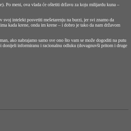
ke). Po meni, ova vlada će oštetiti državu za koju milijardu kuna –
 svoj intelekt posvetiti mešetarenju na burzi, jer svi znamo da
ima kada krene, onda im krene – i dobro je tako da nam državom
oman, ako nabrajamo samo sve ono što vam se može dogoditi na putu
i donijeli informiranu i racionalnu odluku (dovagnuvši pritom i druge