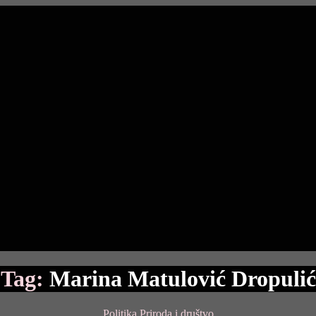
Tag:
Marina Matulović Dropulić
Categories
Politika
Priroda i društvo