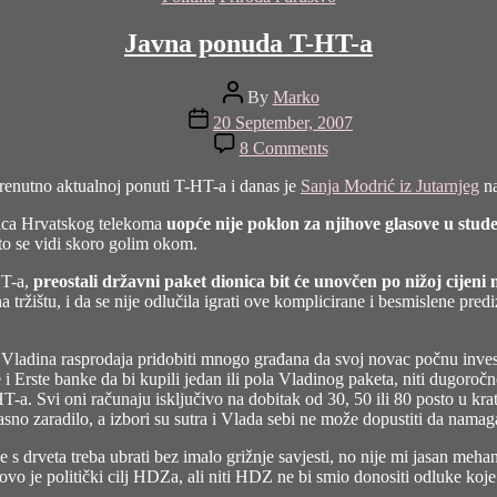
Javna ponuda T-HT-a
Post
By
Marko
author
Post
20 September, 2007
date
on
8 Comments
Javna
ponuda
renutno aktualnoj ponuti T-HT-a i danas je
Sanja Modrić iz Jutarnjeg
na
T-
HT-
nica Hrvatskog telekoma
uopće nije poklon za njihove glasove u stu
a
I to se vidi skoro golim okom.
HT-a,
preostali državni paket dionica bit će unovčen po nižoj cijeni
 tržištu, i da se nije odlučila igrati ove komplicirane i besmislene pre
e Vladina rasprodaja pridobiti mnogo građana da svoj novac počnu investi
 Erste banke da bi kupili jedan ili pola Vladinog paketa, niti dugoročno 
HT-a. Svi oni računaju isključivo na dobitak od 30, 50 ili 80 posto u kra
rasno zaradilo, a izbori su sutra i Vlada sebi ne može dopustiti da nama
se s drveta treba ubrati bez imalo grižnje savjesti, no nije mi jasan m
le, ovo je politički cilj HDZa, ali niti HDZ ne bi smio donositi odluke ko