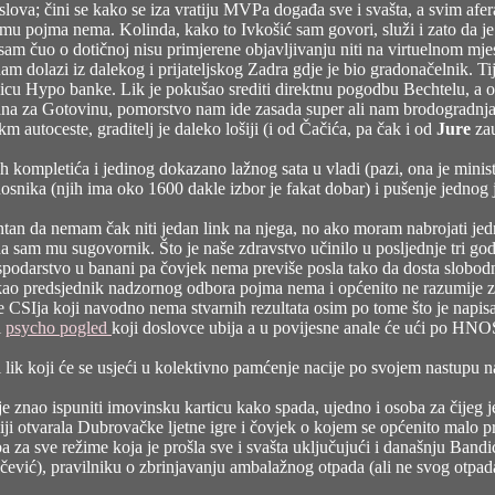
 poslova; čini se kako se iza vratiju MVPa događa sve i svašta, a svim 
 čemu pojma nema. Kolinda, kako to Ivkošić sam govori, služi i zato da
 sam čuo o dotičnoj nisu primjerene objavljivanju niti na virtuelnom mj
nam dolazi iz dalekog i prijateljskog Zadra gdje je bio gradonačelnik.
nicu Hypo banke. Lik je pokušao srediti direktnu pogodbu Bechtelu, a os
lana za Gotovinu, pomorstvo nam ide zasada super ali nam brodogradnja š
m autoceste, graditelj je daleko lošiji (i od Čačića, pa čak i od
Jure
zau
h kompletića i jedinog dokazano lažnog sata u vladi (pazi, ona je minist
nika (njih ima oko 1600 dakle izbor je fakat dobar) i pušenje jednog jo
itantan da nemam čak niti jedan link na njega, no ako moram nabrojati jedn
 da sam mu sugovornik. Što je naše zdravstvo učinilo u posljednje tri go
gospodarstvo u banani pa čovjek nema previše posla tako da dosta slob
n kao predsjednik nadzornog odbora pojma nema i općenito ne razumije za
enje CSIja koji navodno nema stvarnih rezultata osim po tome što je nap
i
psycho pogled
koji doslovce ubija a u povijesne anale će ući po HNOS
i lik koji će se usjeći u kolektivno pamćenje nacije po svojem nastupu n
ji je znao ispuniti imovinsku karticu kako spada, ujedno i osoba za čijeg 
iji otvarala Dubrovačke ljetne igre i čovjek o kojem se općenito malo pr
oba za sve režime koja je prošla sve i svašta uključujući i današnju Ban
čević), pravilniku o zbrinjavanju ambalažnog otpada (ali ne svog otpada