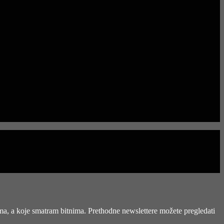
ima, a koje smatram bitnima. Prethodne newslettere možete pregledati