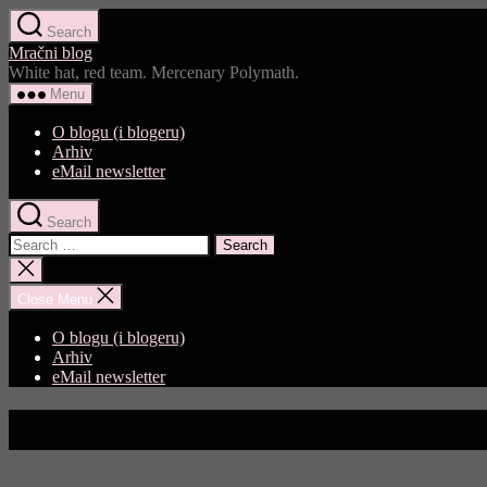
Skip
Search
to
Mračni blog
the
White hat, red team. Mercenary Polymath.
content
Menu
O blogu (i blogeru)
Arhiv
eMail newsletter
Search
Search
for:
Close
search
Close Menu
O blogu (i blogeru)
Arhiv
eMail newsletter