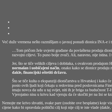
Već duže vremena nešto razmišljam o javnoj ponudi dionica INA-e i t
…Tom pričom žele uvjeriti građane da povlaštena prodaja dio
razvojni ciljevi. To puno bolje zvuči. Ali, naravno, nije istina. 
Jer, što se tiče velikih ciljeva i dobitaka, s ovakvom prodajom 
normalan i uobičajeni način
, onako kako se dionice prodaju na
dakle, financijski oštetiti državu.
Što se tiče kulta o ekspanziji dioničarstva u Hrvatskoj i kako ć
posto ovih ljudi koji čekaju u redovima pred poslovnicama Fine i
imaju novca da uđu u taj svijet, niti ih je briga za budućnost T-
Vjerojatno nisu u krivu kad vjeruju da će skočiti jer na Ini se k
Nemojte me krivo shvatiti, svake pare (osobite ove besplatne) koje vi
cijene kako bi opravdala politički cilj koji nije cilj te iste vlade (dak