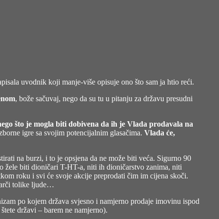
pisala uvodnik koji manje-više opisuje ono što sam ja htio reći.
denom
, bože sačuvaj, nego da su tu u pitanju za državu presudni
 nego što je mogla biti dobivena da ih je Vlada prodavala na
dizborne igre sa svojim potencijalnim glasačima.
Vlada će,
rati na burzi, i to je opsjena da ne može biti veća. Sigurno 90
žele biti dioničari T-HT-a, niti ih dioničarstvo zanima, niti
tkom roku i svi će svoje akcije preprodati čim im cijena skoči.
garči tolike ljude…
ehanizam po kojem država svjesno i namjerno prodaje imovinu ispod
je štete državi – barem ne namjerno).