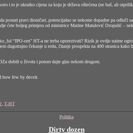
ro i to je ukratko cijena za koju je država oštećena (ne baš, ali otprili
a postati pravi dioničari, potencijalno se nekome dopadne pa odluči sav
e ćete boljeg primjera od ministrice
Marine Matulović Dropulić
– nek
 ko_fol “IPO-om” HT-a ne treba oporezivati?
Rizik je ovdje naime ogr
em dugotrajno čekanje u redu, čitanje prospekta na 400 stranica kako b
 HDZa dobili u životu i potom dajte glas nekom drugom.
d how few by deceit.
ć
,
T-HT
Categories
Politika
Dirty dozen