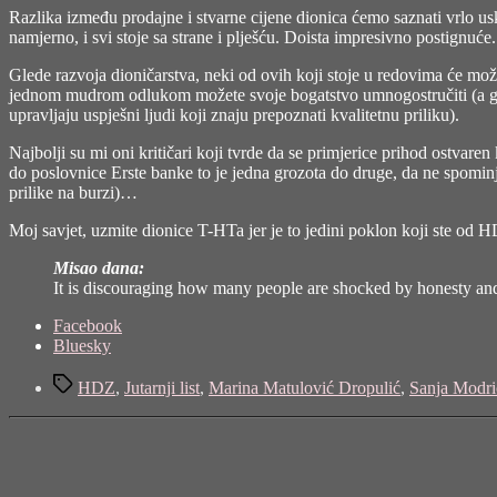
Razlika između prodajne i stvarne cijene dionica ćemo saznati vrlo usko
namjerno, i svi stoje sa strane i plješću. Doista impresivno postignuće.
Glede razvoja dioničarstva, neki od ovih koji stoje u redovima će možd
jednom mudrom odlukom možete svoje bogatstvo umnogostručiti (a gdj
upravljaju uspješni ljudi koji znaju prepoznati kvalitetnu priliku).
Najbolji su mi oni kritičari koji tvrde da se primjerice
prihod ostvaren
do poslovnice Erste banke to je jedna grozota do druge, da ne spominj
prilike na burzi)…
Moj savjet, uzmite dionice T-HTa jer je to jedini poklon koji ste od
Misao dana:
It is discouraging how many people are shocked by honesty an
Share
Facebook
the
Bluesky
post
Tags
"Javna
HDZ
,
Jutarnji list
,
Marina Matulović Dropulić
,
Sanja Modri
ponuda
T-
HT-
a"