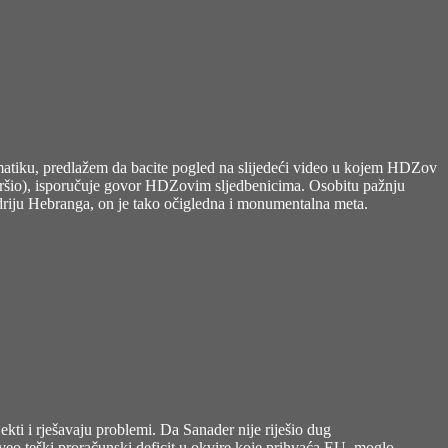
blematiku, predlažem da bacite pogled na slijedeći video u kojem HDZov
 završio), isporučuje govor HDZovim sljedbenicima. Osobitu pažnju
riju Hebranga, on je tako očigledna i monumentalna meta.
ti i rješavaju problemi. Da Sanader nije riješio dug
veo teški proračunski deficit u okvire koje prihvaća EU, moglo