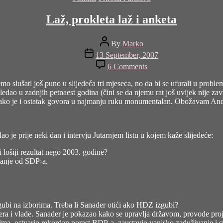
Laž, prokleta laž i anketa
Post
By
Marko
author
Post
13 September, 2007
date
on
6 Comments
Laž,
prokleta
emo slušati još puno u slijedeća tri mjeseca, no da bi se ufurali u pro
laž
pogledao u zadnjih petnaest godina (čini se da njemu rat još uvijek nije
i
 iako je i ostatak govora u najmanju ruku monumentalan. Obožavam And
anketa
ao je prije neki dan i
intervju Jutarnjem listu
u kojem kaže slijedeće:
 lošiji rezultat nego 2003. godine?
manje od SDP-a.
gubi na izborima. Treba li Sanader otići ako HDZ izgubi?
 i vlade. Sanader je pokazao kako se upravlja državom, provode projek
jima, ostvario rekordan porast BDP-a, zaustavio vanjsko zaduživanje i s