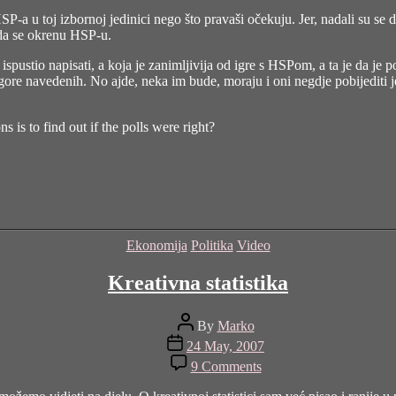
SP-a u toj izbornoj jedinici nego što pravaši očekuju. Jer, nadali su se
 da se okrenu HSP-u.
spustio napisati, a koja je zanimljivija od igre s HSPom, a ta je da je
p
e navedenih. No ajde, neka im bude, moraju i oni negdje pobijediti jer i
s is to find out if the polls were right?
Categories
Ekonomija
Politika
Video
Kreativna statistika
Post
By
Marko
author
Post
24 May, 2007
date
on
9 Comments
Kreativna
statistika