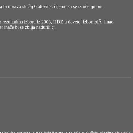
 da bi upravo slučaj Gotovina, čijemu su se izručenju oni
o rezultatima izbora iz 2003
, HDZ u devetoj izbornojÂ imao
nače bi se zbilja nadurili :).