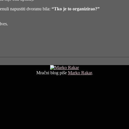
renuli napustiti dvoranu bila:
“Tko je to organizirao?”
lves.
Mračni blog piše
Marko Rakar
.