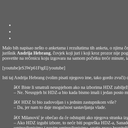
Malo bih napisao nešto o anketama i rezultatima tih anketa, o njima č
jurišnik
Andrija Hebrang
, čovjek koji juri i koji kroz prozor nije 
posvetite na rečenicu koju izgovara na samom početku treće minute,
[youtube]eS3Wp61FtgE[/youtube]
Isti taj Andrija Hebrang (volim pisati njegovo ime, tako gordo zvuči) d
â€¢ Biste li smatrali neuspjehom ako na izborima HDZ zabilježi
– Ne. Neuspjeh bi HDZ-a bio kada bismo imali i jedan posto 
â€¢ HDZ bi bio zadovoljan i s jednim zastupnikom više?
– Da, jer nam to daje mogućnost sastavljanja vlade.
â€¢ Milanović je obećao da će odstupiti ako njegova stranka iz
– Ako HDZ izgubi izbore, to neće biti pogreška HDZ-a, Sanadera
umirovljenicima i novim umirovljenicima, vratio prava branitel