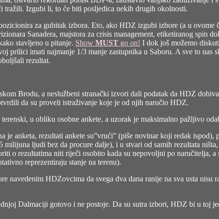
či tražili. Izgubi li, to će biti posljedica nekih drugih okolnosti.
zicionira za gubitak izbora. Eto, ako HDZ izgubi izbore (a u ovome čas
vizionara Sanadera, majstora za crisis management, etiketiranog spin do
kako stavljeno u pitanje.
Show
MUST
go on!
I dok još možemo diskutir
voj prilici imati najmanje 1/3 manje zastupnika u Saboru. A sve to nas
boljšali rezultat.
om Brodu, a neslužbeni stranački izvori dali podatak da HDZ dobiva 2
rdili da su proveli istraživanje koje je od njih naručio HDZ.
no terenski, u obliku osobne ankete, a uzorak je maksimalno pažljivo oda
je anketa, rezultati ankete su”vrući” (piše novinar koji redak ispod), p
milijuna ljudi bez da procure dalje), i u stvari od samih rezultata niš
iti o rezultatima niti riječi osobito kada su nepovoljni po naručitelja, a
tativno reprezentiraju stanje na terenu).
i gore navedenim HDZovcima da svega dva dana ranije na sva usta nisu raz
dnjoj Dalmaciji gotovo i ne postoje. Da su sutra izbori, HDZ bi u toj je