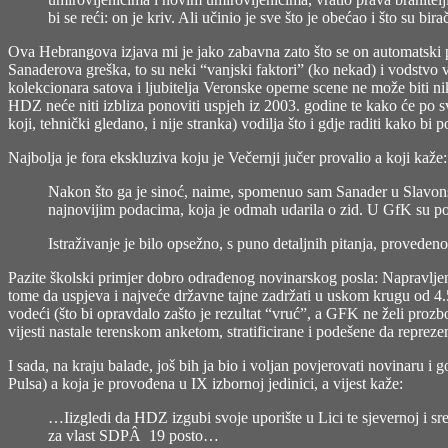
bi se reći: on je kriv. Ali učinio je sve što je obećao i što su bira
Ova Hebrangova izjava mi je jako zabavna zato što se on automatski po
Sanaderova greška, to su neki “vanjski faktori” (ko nekad) i vodstvo 
kolekcionara satova i ljubitelja Veronske operne scene ne može biti ni
HDZ neće niti izbliza ponoviti uspjeh iz 2003. godine te kako će po s
koji, tehnički gledano, i nije stranka) vodilja što i gdje raditi kako bi po
Najbolja je fora ekskluziva koju je
Večernji
jučer provalio a koji kaže:
Nakon što ga je sinoć, naime, spomenuo sam Sanader u Slavonsk
najnovijim podacima, koja je odmah udarila o zid. U GfK su potv
Istraživanje je bilo opsežno, s puno detaljnih pitanja, provede
Pazite školski primjer dobro odrađenog novinarskog posla: Napravljena 
tome da uspjeva i najveće državne tajne zadržati u uskom krugu od 4.5 
vodeći (što bi opravdalo zašto je rezultat “vruć”, a GFK ne želi prozbor
vijesti nastale terenskom anketom, stratificirane i podešene da reprezen
I sada, na kraju balade, još bih ja bio i voljan povjerovati novinaru 
Pulsa) a koja je provođena u IX izbornoj jedinici, a
vijest kaže
:
…Iizgledi da HDZ izgubi svoje uporište u Lici te sjevernoj i sre
za vlast SDPÂ 19 posto…