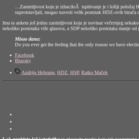
…Zanimljivost koju je izbaciloÂ ispitivanje je i lošiji položaj H
suprotstavljali, mogao navesti velik postotak HDZ-ovih birača
Ima ta anketa još jednu zanimljivost koju je novinar večernjeg nekako i
nekoliko postotaka više glasova, a SDP nekoliko postotaka manje od gor
Misao dana:
Do you ever get the feeling that the only reason we have election
Share
Facebook
the
Bluesky
post
Tags
"Laž,
Andrija Hebrang
,
HDZ
,
HSP
,
Ratko Maček
prokleta
laž
i
anketa"