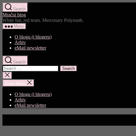
Skip
Search
to
Mračni blog
the
White hat, red team. Mercenary Polymath.
content
Menu
O blogu (i blogeru)
Arhiv
eMail newsletter
Search
Search
for:
Close
search
Close Menu
O blogu (i blogeru)
Arhiv
eMail newsletter