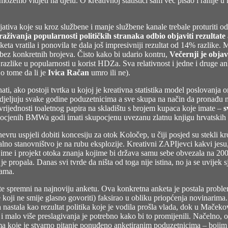
ožemo vidjeti na djelu. O kreativnoj statistici sam već pisao i ranije u 
ativa koje su kroz službene i manje službene kanale trebale proturiti od
raživanja popularnosti političkih stranaka odbio objaviti rezultate
nketa vratila i ponovila te dala još impresivniji rezultat od 14% razlike.
ja bez konkretnih brojeva. Čisto kako bi udario kontru,
Večernji je objav
like u popularnosti u korist HDZa. Sva relativnost i jedne i druge ank
o tome da li je
Ivica Račan
umro ili ne).
nati, ako postoji tvrtka u kojoj je kreativna statistika model poslovanja
dodjeljuju svake godine poduzetnicima a sve skupa na način da pronađu n
 vrijednosti toaletnog papira na skladištu s brojem kupaca koje imate –
s
kupocjenih BMWa godi imati skupocjenu uvezanu zlatnu knjigu hrvatskih
 uspjeli dobiti koncesiju za otok Koločep, u čiji posjed su stekli kroz
alno stanovništvo je na rubu eksplozije. Kreativni ZAPIjevci kakvi jesu
jime i projekt otoka znanja kojime bi država samu sebe obvezala na 200
 je propala. Danas svi tvrde da ništa od toga nije istina, no ja se uvijek 
jama.
ste spremni na
najnoviju anketu
. Ova konkretna anketa je postala proble
koji ne smije glasno govoriti)
faksirao u obliku priopćenja novinarima
stala kao rezultat politika koje je vodila prošla vlada, dok u Mačekovo
 i malo više preslagivanja je potrebno kako bi to promijenili. Načelno, o
ima koje je stvarno pitanje ponuđeno anketiranim poduzetnicima – bojim 