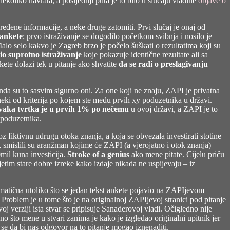
nekoliko navrata, a posljednji puta je to bilo u slučaju vladine
objave o
ređene informacije, a neke druge zatomiti. Prvi slučaj je onaj od
 ankete
; prvo istraživanje se dogodilo početkom svibnja i nosilo je
 Malo selo kakvo je Zagreb brzo je počelo šuškati o rezultatima koji su
io suprotno istraživanje
koje pokazuje identične rezultate ali sa
ete dolazi tek u pitanje ako shvatite
da se radi o preslagivanju
 onda su to sasvim sigurno oni. Za one koji ne znaju, ZAPI je privatna
eki od kriterija po kojem ste među prvih xy poduzetnika u državi.
vaka tvrtka je u prvih 1% po nečemu
u ovoj državi, a ZAPI je to
 poduzetnika.
 fiktivnu udrugu otoka znanja, a koja se obvezala investirati stotine
, smislili su aranžman kojime će ZAPI (a vjerojatno i otok znanja)
mil kuna investicija.
Stroke of a genius
ako mene pitate. Cijelu priču
sjetim stare dobre izreke kako izdaje nikada ne uspijevaju – iz
matična utoliko što se jedan tekst ankete pojavio na ZAPIjevom
. Problem je u tome što je na originalnoj ZAPIjevoj stranici pod pitanje
j verziji ista stvar se pripisuje Sanaderovoj vladi.
Očigledno nije
no što mene u stvari zanima je kako je izgledao originalni upitnik jer
se da bi nas odgovor na to pitanje mogao iznenaditi.