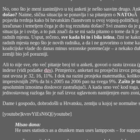
No, ono što je meni zanimljivo u toj anketi je nešto sasvim drugo.
došao?
Naime, slična situacija se ponavlja i sa
pitanjem o
NATO
u
Â 
pojavila tvrdnja kako bi hrvatskim članstvom u ovoj vojnoj-političkoj
izračunao i temeljem čega je do tog rezultata došao? Svi znamo da je p
situacija je i ovdje, a to pak znači da se mi sada pitamo o tome da li
radnih mjesta. Usput, rečeno,
sve kada bi to i bila istina
, čini se kak
radnih mjesta nego što je novih radnika, a da i ne govorimo o tome ka
koalicijske vlade do danas minus sezonske poremećaje – a nekako d
zemlji bio još porazniji.
Ali to nije sve, eto već pitanje broj tri u anketi, govori o rastu izvoza 
indexe (vidi podatke
dzs
). Primjerice, anketari su prosječni izvoz pro
rast uvoza je 32, 16, 11%. I dok na razini prosjeka matematika, koliko
impresivnijih 29% da bi s 2005 na 2006 pao na svega 9%.
Zašto je 
apsolutnim iznosima doslovce zastrašujući. A kada smo već kod toga, vr
jednostavnog razloga što je naš izvoz uglavnom namijenjen euro zoni, a
Dame i gospodo, dobrodošli u Hrvatsku, zemlju u kojoj se normalne s
[youtube]kvnvYiEsN6Q[/youtube]
Misao dana:
He uses statistics as a drunken man uses lampposts – for support