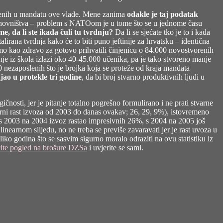
slenih u mandatu ove vlade. Mene zanima
odakle je taj podatak
anovništva – problem s NATOom je u tome što se u jednome času
me, da li ste ikada čuli tu tvrdnju?
Da li se sjećate tko je to i kada
irana tvrdnja kako će to biti puno jeftinije za hrvatsku – identična
 smo kao zdravo za gotovo prihvatili činjenicu o 84.000 novostvorenih
šnje iz škola izlazi oko 40-45.000 učenika, pa je tako stvoreno manje
0 nezaposlenih što je brojka koja se proteže od kraja mandata
jao u protekle tri godine
, da bi broj stvarno produktivnih ljudi u
nosti, jer je pitanje totalno pogrešno formulirano i ne prati stvarne
stvarni rast izvoza od 2003 do danas ovakav; 26, 29, 9%), istovremeno
 je s 2003 na 2004 izvoz rastao impresivnih 26%, s 2004 na 2005 još
nearnom slijedu, no ne treba se previše zavaravati jer je rast uvoza u
iko godina što se sasvim sigurno moralo odraziti na ovu statistiku iz
ite pogled na brošure DZSa
i uvjerite se sami.