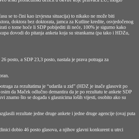
u se to čini kao izvjesna situacija) to nikako ne može biti
ktora, doktora bez doktorata, jamca za Kutline kredite, osvjedočenog
ati o tome hoće li SDP pobijediti ili neće, 100% je sigurno kako
 skupa dovodi do pitanja anketa koja su strankama (pa tako i HDZu,
6 posto, a SDP 23,3 posto, nastala je prava potraga za
bran.
otraga za rezultatima je “udarila u zid” (HDZ je inače glasovit po
ta, osim da Maček odlučno demantira da je po rezultatu te ankete SDP
 svi znamo što se događa s glasnicima loših vijesti, osobito ako su
glasili rezultate jedne druge ankete i jedne druge agencije (ovaj puta
dinici dobio 46 posto glasova, a njihov glavni konkurent u utrci