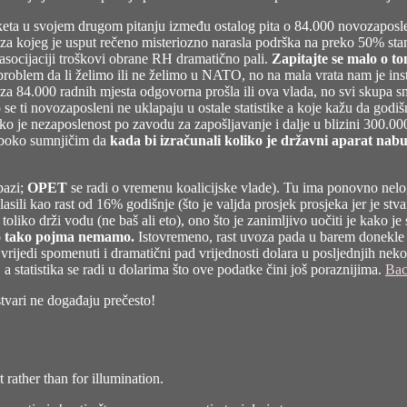
 Anketa u svojem drugom pitanju između ostalog pita o 84.000 novozapo
za kojeg je usput rečeno misteriozno narasla podrška na preko 50% st
 asocijaciji troškovi obrane RH dramatično pali.
Zapitajte se malo o to
roblem da li želimo ili ne želimo u NATO, no na mala vrata nam je instal
 je za 84.000 radnih mjesta odgovorna prošla ili ova vlada, no svi skupa
o se ti novozaposleni ne uklapaju u ostale statistike a koje kažu da godi
ko je nezaposlenost po zavodu za zapošljavanje i dalje u blizini 300.00
uboko sumnjičim da
kada bi izračunali koliko je državni aparat nabu
(pazi;
OPET
se radi o vremenu koalicijske vlade). Tu ima ponovno nelogič
glasili kao rast od 16% godišnje (što je valjda prosjek prosjeka jer je 
 toliko drži vodu (ne baš ali eto), ono što je zanimljivo uočiti je kako
to tako pojma nemamo.
Istovremeno, rast uvoza pada u barem donekle li
ijedi spomenuti i dramatični pad vrijednosti dolara u posljednjih nekol
 statistika se radi u dolarima što ove podatke čini još poraznijima.
Bac
tvari ne događaju prečesto!
 rather than for illumination.