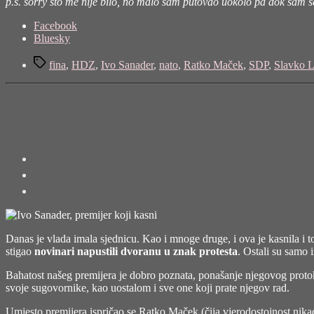
p.s. sorry što me nije bilo, no malo sam putovao uokolo pa dok sam se 
Share
Facebook
the
Bluesky
post
Tags
"Kreativna
fina
,
HDZ
,
Ivo Sanader
,
nato
,
Ratko Maček
,
SDP
,
Slavko L
statistika"
Danas je vlada imala sjednicu. Kao i mnoge druge, i ova je kasnila i t
stigao
novinari napustili dvoranu u znak protesta
. Ostali su samo 
Bahatost našeg premijera je dobro poznata, ponašanje njegovog protoko
svoje sugovornike, kao uostalom i sve one koji prate njegov rad.
Umjesto premijera ispričao se Ratko Maček (čija vjerodostojnost nikada