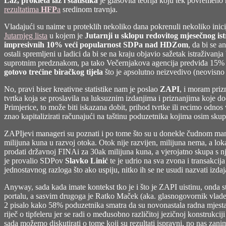
Laž, prokleta laž i statistika
je glasovita teorija koju tek povremeno m
rezultatima
HFP
a
sredinom travnja.
Vladajući su naime u proteklih nekoliko dana pokrenuli nekoliko inicij
Jutarnjeg lista
u kojem je
Jutarnji u sklopu redovitog mjesečnog ist
impresivnih 10% veći popularnost SDPa nad HDZom
, da bi se a
ostali spremljeni u ladici da bi se na kraju objavio sažetak istraživan
suprotnim predznakom, pa tako Večernjakova agencija predviđa 15% raz
gotovo trećine biračkog tijela
što je apsolutno neizvedivo (neovisno 
No, pravi biser kreativne statistike nam je poslao
ZAPI
, i moram priz
tvrtka koja se proslavila na luksuznim izdanjima i priznanjima koje 
Primjerice, to može biti iskazana dobit, prihod tvrtke ili recimo odnos
znao kapitalizirati računajući na taštinu poduzetnika kojima osim s
ZAPIjevi manageri su poznati i po tome što su u donekle čudnom manevru
milijuna kuna u razvoj otoka. Otok nije razvijen, milijuna nema, a lok
prodati državnoj FINAi za 30ak milijuna kuna, a vjerojatno skupa s n
je provalio SDPov
Slavko Linić
te je udrio na sva zvona i transakcija
jednostavnog razloga što ako uspiju, nitko ih se ne usudi nazvati izda
Anyway, sada kada imate kontekst tko je i što je ZAPI uistinu, onda 
portalu, a sasvim drugoga je Ratko Maček (aka. glasnogovornik vlade 
2 pisalo kako 58% poduzetnika smatra da su novonastala radna mjesta na
riječ o tipfeleru
jer se radi o međusobno različitoj jezičnoj konstrukciji
sada možemo diskutirati o tome koji su rezultati ispravni, no nas zan