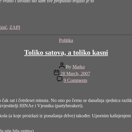
vratio i shvatio što sam sve propustio trajalo je to
inić
,
ZAPI
Categories
Politika
Toliko satova, a toliko kasni
Post
By
Marko
author
Post
28 March, 2007
date
on
9 Comments
Toliko
satova,
a
toliko
o čak sat i četrdeset minuta. No ono po čemu se današnja sjednica razlik
kasni
izvjestitelji HINAe i Vjesnika (partybreakeri).
la (a koje proizlazi iz ponašanja drIve) također. Upornim kašnjenjem n
 nije bila upitna).