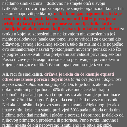
nacrtamo sindikalcima – doslovno ne smijete otići u svoju
tvrtku/dućan i otvoriti ga za kupce, ne smijete organizirati koncert ili
nekome napraviti pedikuru),
netko bi mogao argumentirati da je
trenutno takvim poslodavcima nametnut 100% porez jer su
prisiljeni plaćati plaću i doprinose za one djelatnike koji ne
obavljaju nikakav posao i koji je stvaraju nikakvu vrijednost
za
tvrtku u kojoj su zaposleni i to ne krivnjom niti zaposlenih a još
manje poslodavaca (analogno tome, isto to vrijedi i za ogromni dio
državnog, javnog i lokalnog sektora), tako da mislim da je pogrešno
ovo sufinanciranje nazvati “poklonjenim novcem” jednako kao što
je pogrešno očekivati neku pretjeranu zahvalnost privatnog sektora.
Posao države je da osigura nesmetano poslovanje i pravni okvir u
kojem je moguće raditi. Ništa od toga trenutno nije izvedivo.
Ali, reći će sindikalisti,
država je rekla da će kasnije otpisati
određene iznose poreza i doprinosa
(
a na ove poreze i doprinose
koji su iznad sufinanciranog dijela
). Da, to je točno, ako imate
dokumentirani pad prihoda 50% ili više onda ćete biti trajno
oslobođeni plaćanja poreza i doprinosa, a ako vam je prihod inače
veći od 7.5mil kuna godišnje, onda ćete plaćati obveze u postotku.
Nekako si mislim da je ovo samo priznavanje očiglednog, jer ako
imate tvrtku koja je u stanju preživjeti 50% pada prihoda onda tim
ljudima treba dati medalju i plaćanje poreza i doprinosa je daleko od
njihovog primarnog problema ili prioriteta. Puno tvrtki, imovine i
radnih mjesta će biti nepovratno izgubljeno i ta bitka tek stiže.