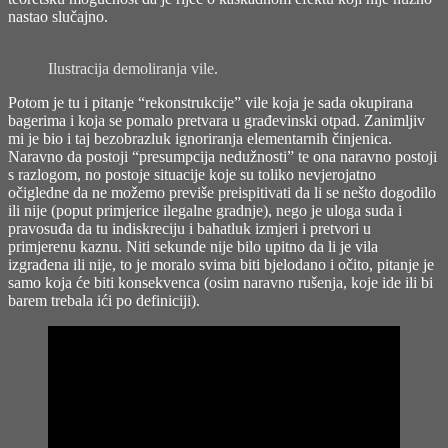
nastao slučajno.
Ilustracija demoliranja vile.
Potom je tu i pitanje “rekonstrukcije” vile koja je sada okupirana
bagerima i koja se pomalo pretvara u građevinski otpad. Zanimljiv
mi je bio i taj bezobrazluk ignoriranja elementarnih činjenica.
Naravno da postoji “presumpcija nedužnosti” te ona naravno postoji
s razlogom, no postoje situacije koje su toliko nevjerojatno
očigledne da ne možemo previše preispitivati da li se nešto dogodilo
ili nije (poput primjerice ilegalne gradnje), nego je uloga suda i
pravosuđa da tu indiskreciju i bahatluk izmjeri i pretvori u
primjerenu kaznu. Niti sekunde nije bilo upitno da li je vila
izgrađena ili nije, to je moralo svima biti bjelodano i očito, pitanje je
samo koja će biti konsekvenca (osim naravno rušenja, koje ide ili bi
barem trebala ići po definiciji).