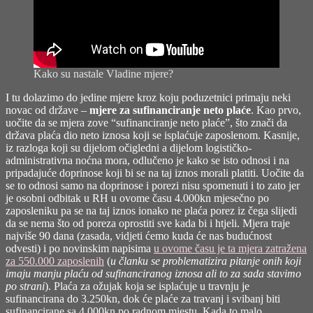
Kako su nastale Vladine mjere?
I tu dolazimo do jedine mjere kroz koju poduzetnici primaju neki
novac od države –
mjere za sufinanciranje neto plaće
. Kao prvo,
uočite da se mjera zove “sufinanciranje neto plaće”, što znači da
država plaća dio neto iznosa koji se isplaćuje zaposlenom. Kasnije,
iz razloga koji su dijelom očigledni a dijelom logističko-
administrativna noćna mora, odlučeno je kako se isto odnosi i na
pripadajuće doprinose koji bi se na taj iznos morali platiti. Uočite da
se to odnosi samo na doprinose i porezi nisu spomenuti i to zato jer
je osobni odbitak u RH u ovome času 4.000kn mjesečno po
zaposleniku pa se na taj iznos ionako ne plaća porez iz čega slijedi
da se nema što od poreza oprostiti sve kada bi i htjeli. Mjera traje
najviše 90 dana (zasada, vidjeti ćemo kuda će nas budućnost
odvesti) i po novinskim napisima
u ovome času je ta mjera zatražena
za 550.000 zaposlenih
(
u članku se problematizira pitanje onih koji
imaju manju plaću od sufinanciranog iznosa ali to za sada stavimo
po strani
). Plaća za ožujak koja se isplaćuje u travnju je
sufinancirana do 3.250kn, dok će plaće za travanj i svibanj biti
sufinancirane sa 4.000kn po radnom mjestu. Kada to malo