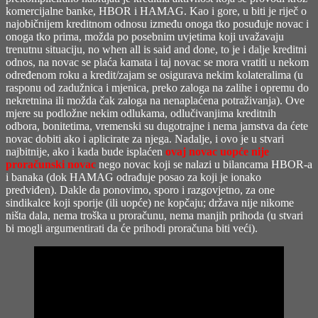
komercijalne banke, HBOR i HAMAG. Kao i gore, u biti je riječ o
najobičnijem kreditnom odnosu između onoga tko posuđuje novac i
onoga tko prima, možda po posebnim uvjetima koji uvažavaju
trenutnu situaciju, no when all is said and done, to je i dalje kreditni
odnos, na novac se plaća kamata i taj novac se mora vratiti u nekom
određenom roku a kredit/zajam se osigurava nekim kolateralima (u
rasponu od zadužnica i mjenica, preko zaloga na zalihe i opremu do
nekretnina ili možda čak zaloga na nenaplaćena potraživanja). Ove
mjere su podložne nekim odlukama, odlučivanjima kreditnih
odbora, bonitetima, vremenski su dugotrajne i nema jamstva da ćete
novac dobiti ako i aplicirate za njega. Nadalje, i ovo je u stvari
najbitnije, ako i kada bude isplaćen
ovaj novac uopće nije
proračunski novac
nego novac koji se nalazi u bilancama HBOR-a
i banaka (dok HAMAG odrađuje posao za koji je ionako
predviđen). Dakle da ponovimo, sporo i razgovjetno, za one
sindikalce koji sporije (ili uopće) ne kopčaju; država nije nikome
ništa dala, nema troška u proračunu, nema manjih prihoda (u stvari
bi mogli argumentirati da će prihodi proračuna biti veći).