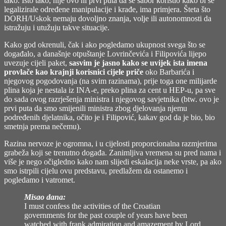
tako. Isto tako, nije ovo ni prvi puta da se sabor koristio kako bi se
legalizirale određene manipulacije i krađe, ima primjera. Šteta što
DORH/Uskok nemaju dovoljno znanja, volje ili autonomnosti da
istražuju i utužuju takve situacije.
Kako god okrenuli, čak i ako pogledamo ukupnost svega što se
događalo, a današnje otpuštanje Lovrinčevića i Filipovića lijepo
uvezuje cijeli paket,
sasvim je jasno kako se uvijek ista imena
provlače kao krajnji korisnici cijele priče
oko Barbarića i
njegovog pogodovanja (na svim razinama), prije toga one milijarde
plina koja je nestala iz INA-e, preko plina za cent u HEP-u, pa sve
do sada ovog razrješenja ministra i njegovog savjetnika (btw. ovo je
prvi puta da smo smijenili ministra zbog djelovanja njemu
podređenih djelatnika, očito je i Filipović, kakav god da je bio, bio
smetnja prema nečemu).
Razina nervoze je ogromna, i u cijelosti proporcionalna razmjerima
grabeža koji se trenutno događa. Zanimljiva vremena su pred nama i
više je nego očigledno kako nam slijedi eskalacija neke vrste, pa ako
smo istrpili cijelu ovu predstavu, predlažem da ostanemo i
pogledamo i vatromet.
Misao dana:
I must confess the activities of the Croatian
governments for the past couple of years have been
watched with frank admiration and amazement by Lord