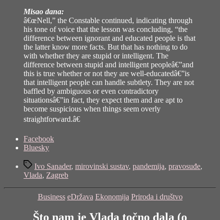
Misao dana:
â€œNell,” the Constable continued, indicating through
his tone of voice that the lesson was concluding, “the
difference between ignorant and educated people is that
the latter know more facts. But that has nothing to do
with whether they are stupid or intelligent. The
difference between stupid and intelligent peopleâ€”and
this is true whether or not they are well-educatedâ€”is
that intelligent people can handle subtlety. They are not
baffled by ambiguous or even contradictory
situationsâ€”in fact, they expect them and are apt to
become suspicious when things seem overly
straightforward.â€
Share
Facebook
the
Bluesky
post
Tags
"Godina
Ivo Sanader
,
mirovinski sustav
,
pandemija
,
pravosuđe
,
iza
Vlada
,
Zagreb
nas,
godina
Categories
Business
eDržava
Ekonomija
Priroda i društvo
ispred
nas"
Što nam je Vlada točno dala (o