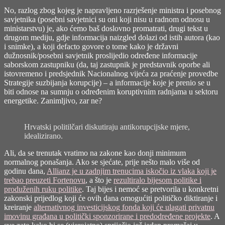
No, razlog zbog kojeg je napravljeno razrješenje ministra i posebnog
savjetnika (posebni savjetnici su oni koji nisu u radnom odnosu u
ministarstvu) je, ako ćemo baš doslovno promatrati, drugi tekst u
drugom mediju, gdje informacija naizgled dolazi od istih autora (kao
i snimke), a koji defacto govore o tome kako je državni
dužnosnik/posebni savjetnik proslijedio određene informacije
saborskom zastupniku (da, taj zastupnik je predstavnik oporbe ali
istovremeno i predsjednik Nacionalnog vijeća za praćenje provedbe
Strategije suzbijanja korupcije) – a informacije koje je prenio se u
biti odnose na sumnju o određenim koruptivnim radnjama u sektoru
energetike. Zanimljivo, zar ne?
Hrvatski politilčari diskutiraju antikorupcijske mjere,
idealizirano.
Ali, da se trenutak vratimo na zakone kao donji minimum
normalnog ponašanja. Ako se sjećate, prije nešto malo više od
godinu dana,
Allianz je u zadnjim trenucima iskočio iz vlaka koji je
trebao preuzeti Fortenovu
, a što je
rezultiralo bijesom politike i
produženih ruku politike
. Taj bijes i nemoć se pretvorila u konkretni
zakonski prijedlog koji će ovih dana omogućiti političko diktiranje i
kreiranje
alternativnog investicijskog fonda koji će ulagati privatnu
imovinu građana u politički sponzorirane i predodređene projekte
. A