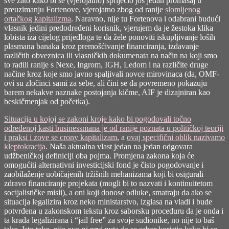
sve zato kako bi se (vjerojatno) spriječio još jedan promašaj u
preuzimanju Fortenove, vjerojatno zbog od ranije
slomljenog
ortačkog kapitalizma
. Naravno, nije tu Fortenova i odabrani budući
vlasnik jedini predodređeni korisnik, vjerujem da je žestoka klika
lobista iza cijelog prijedloga te da žele ponoviti iskupljivanje loših
plasmana banaka kroz premošćivanje financiranja, izdavanje
različtih obveznica ili vlasničkih dokumenata na način na koji smo
to radili ranije s Nexe, Ingrom, IGH, Ledom i na različite druge
načine kroz koje smo javno spaljivali novce mirovinaca (da, OMF-
ovi su zločinci sami za sebe, ali čini se da povremeno pokazuju
barem nekakve naznake postojanja kičme, AIF je dizajniran kao
beskičmenjak od početka).
Situacija u kojoj se zakoni kroje kako bi pogodovali točno
određenoj kasti businessmana je od ranije poznata u političkoj teoriji
i praksi i zove se
crony kapitalizam
, a
ovaj specifični oblik nazivamo
kleptokracija
. Naša aktualna vlast jedan na jedan odgovara
udžbeničkoj definiciji oba pojma. Promjena zakona koja će
omogućiti alternativni investicijski fond je čisto pogodovanje i
zaobilaženje uobičajenih tržišnih mehanizama koji bi osigurali
zdravo financiranje projekata (mogli bi to nazvati i kontinuitetom
socijalističke misli), a oni koji donose odluke, smatraju da ako se
situacija legalizira kroz neko ministarstvo, izglasa na vladi i bude
potvrđena u zakonskom tekstu kroz saborsku proceduru da je onda i
ta krađa legalizirana i “jail free” za svoje sudionike, no nije to baš