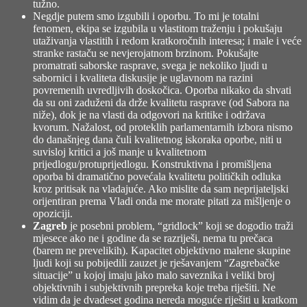
tužno.
Negdje putem smo izgubili i oporbu. To mi je totalni
fenomen, ekipa se izgubila u vlastitom traženju i pokušaju
utaživanja vlastitih i redom kratkoročnih interesa; i male i veće
stranke rastaču se nevjerojatnom brzinom. Pokušajte
promatrati saborske rasprave, svega je nekoliko ljudi u
sabornici i kvaliteta diskusije je uglavnom na razini
povremenih uvredljivih doskočica. Oporba nikako da shvati
da su oni zaduženi da drže kvalitetu rasprave (od Sabora na
niže), dok je na vlasti da odgovori na kritike i održava
kvorum. Nažalost, od proteklih parlamentarnih izbora nismo
do današnjeg dana čuli kvalitetnog iskoraka oporbe, niti u
suvisloj kritici a još manje u kvalitetnom
prijedlogu/protuprijedlogu. Konstruktivna i promišljena
oporba bi dramatično povećala kvalitetu političkih odluka
kroz pritisak na vladajuće. Ako mislite da sam neprijateljski
orijentiran prema Vladi onda me morate pitati za mišljenje o
opoziciji.
Zagreb
je posebni problem, “gridlock” koji se dogodio traži
mjesece ako ne i godine da se razriješi, nema tu prečaca
(barem ne prevelikih). Kapacitet objektivno malene skupine
ljudi koji su pobijedili zauzet je rješavanjem “Zagrebačke
situacije” u kojoj imaju jako malo saveznika i veliki broj
objektivnih i subjektivnih prepreka koje treba riješiti. Ne
vidim da je dvadeset godina nereda moguće riješiti u kratkom