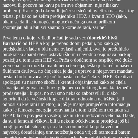
nazovu ili pozovu na kavu pa im sve objasnim, nije nikakav
problem). Kako god okrenuli, jučer su stečeni uvjeti za nastavak tog
teksta, pa kako ne želim predsjedniku HDZ-a kvariti SEO (iako,
pitam se da li je to uopće moguće) neću ga ovom prilikom
spominjati ali u biti svi znamo o kome se radi, zar ne?
Prva tema o kojoj vrijedi pričati je sada već
(donekle) bivši
Barbarić
od HEP-a koji je trebao dobiti pedalu, no kako ga
predsjednik vlade u biti nema ovlasti smijeniti, ovaj je preduhitrio
birokratski aparat davši ostavku što mu navodno osigurava backup
poziciju u tom istom HEP-u. Priča o dotičnom se raspliće već duže
vremena i ona možda ima ili nema temelja, teško je to reći u našem
fluidnom društvu, no činjenica je da je upravo u njegovom mandatu
nestalo brdo novaca te je očito nastala neka šteta za HEP. Kreativci
apologeti su naravno skočili i krenuli objašnjavati kako se cijela
situacija odigravala na burzi gdje nema direktnog kontakta između
prodavatelja i kupca, no svi smo nekako zaboravili ili olako
ignorirali da je većinski kupac diktiran odnosima na tržištu (a ti
odnosi su kreirani umjetno), a još je manje primjećena informacija
kako je famozna energija poravnanja u tom kritičnom trenutku za
HEP bila na povijesno visokoj razini i to u redovima veličina. Dakle,
da su ti famozni viškovi bili u nekom očekivanom prosjeku još bi
mogli pravdati situaciju, no ako su oni nekoliko puta veći od
najvećeg dosadašnjeg uravnoteženja onda vrijedi razmotriti barem
teoretsku mogućnost da je riječ o kaskadnom efektu koji nije nužno