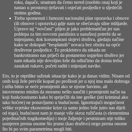
roku, dapače, smatram da ćemo nered (osobito onaj koji je
nastao u prostoru) rješavati i osjećati posljedice u sljedećih
stotinu godina.
Treba spomenuti i famozni nacionalni plan oporavka i obnove
(ili obnove i oporavka) gdje nam se obećavaju silne milijarde.
Upravo taj “novčani” plijen je jako problematičan jer nas
pohlepa za tim novcem paralizira u nasušnoj potrebi da se
mijenjamo, dok korumpirani slojevi društva, gledaju načine
kako se dokopati “besplatnih” novaca bez obzira na opće
društvene posljedice. To prokletstvo da nikada ne
bankrotiramo nas priječi da postanemo uspješno društvo jer
nam nikada nije dovoljno loše da odlučimo da doista treba
zasukati rukave, početi raditi i mijenjati navike.
Eto, to je otprilike sažetak situacije kako je ja danas vidim. Nisam od
onih koji žele previše kopati po prošlosti jer u njoj ima malo dobroga
i ništa bitno se neće promijeniti ako se njome bavimo, ali
istovremeno mislim da moramo nešto naučiti i promijeniti način na
koji funkcioniramo kako bi spriječili da iste greške (isti kriminal ako
tako hoćete) ne ponavljamo u budućnosti. Ignorirajući mogućnost
velike svjetske ekonomske krize (a samo jedno loše jutro nas dijeli
od toga), budućnost nam je manje više skroz ružičasta (s elementima
pojedinačnih tragikomedija) i moje žaljenje i pesimizam nije toliko
usmjeren prema onome što jesmo (kao društvo) nego prema onome
što bi po svim parametrima mogli biti.