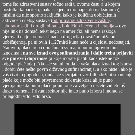
tome što zdrastveni sustav točno radi u ovome času (i u kojem
postotku kapaciteta, makar je jedan dio napet do maksimuma),
mislim da nije sporno zaključiti kako je količina uobičajenih
aktivnosti cijelog sustava (
od primarne zdrastvene zaštite,
laboratorijskih i drugih obrada, bolničkih liječenja i terapija
– ovo
nije link na domaći tekst nego na američki, ali nema razloga
vjerovati da je kod nas situacija drugačija) drastično niža od
uobičajenog, pa ni ovih 1.127mlrd kuna neće u cijelosti nedostajati.
Naravno, plaće treba obračunati svima, u punim ugovorenim
iznosima i
na sve iznad ovog sufinanciranja i dalje treba prijaviti
sve poreze i doprinose
(a koje morate platiti kada istekne rok
odgode plaćanja). Ako ste sretni, onda je vaša plaća iznad tog iznosa
i dobiti ćete nešto povrh državnog sufinanciranja, a ako niste i ako je
vaša tvrtka pogođena, onda ste vjerojatno već bili izloženi smanjenju
plaće koje može biti privremeno dok traje kriza ali je puno
vjerojatnije da punu plaću poput one za veljaču nećete vidjeti još
dugo vremena. Privatni sektor nije imao puno izbora i morao se
prilagoditi vrlo, vrlo brzo.