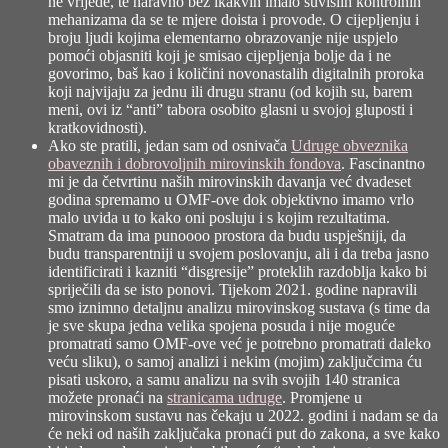
ne vrijede, te naravno bez ikakvih imalo suvislih kontrolnih
mehanizama da se te mjere doista i provode. O cijepljenju i
broju ljudi kojima elementarno obrazovanje nije uspjelo
pomoći objasniti koji je smisao cijepljenja bolje da i ne
govorimo, baš kao i količini novonastalih digitalnih proroka
koji najvijaju za jednu ili drugu stranu (od kojih su, barem
meni, ovi iz “anti” tabora osobito glasni u svojoj gluposti i
kratkovidnosti).
Ako ste pratili, jedan sam od osnivača
Udruge obveznika
obaveznih i dobrovoljnih mirovinskih fondova
. Fascinantno
mi je da četvrtinu naših mirovinskih davanja već dvadeset
godina spremamo u OMF-ove dok objektivno imamo vrlo
malo uvida u to kako oni posluju i s kojim rezultatima.
Smatram da ima punoooo prostora da budu uspješniji, da
budu transparentniji u svojem poslovanju, ali i da treba jasno
identificirati i kazniti “disgresije” proteklih razdoblja kako bi
spriječili da se isto ponovi. Tijekom 2021. godine napravili
smo iznimno detaljnu analizu mirovinskog sustava (s time da
je sve skupa jedna velika spojena posuda i nije moguće
promatrati samo OMF-ove već je potrebno promatrati daleko
veću sliku), o samoj analizi i nekim (mojim) zaključcima ću
pisati uskoro, a samu analizu na svih svojih 140 stranica
možete pronaći na
stranicama udruge
. Promjene u
mirovinskom sustavu nas čekaju u 2022. godini i nadam se da
će neki od naših zaključaka pronaći put do zakona, a sve kako