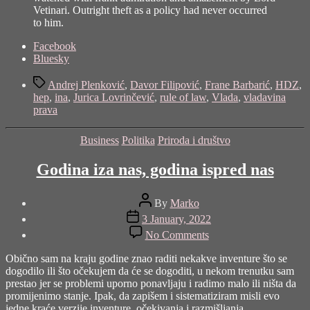
Vetinari. Outright theft as a policy had never occurred
to him.
Share
Facebook
the
Bluesky
post
Tags
"Naša
Andrej Plenković
,
Davor Filipović
,
Frane Barbarić
,
HDZ
,
vlada
hep
,
ina
,
Jurica Lovrinčević
,
rule of law
,
Vlada
,
vladavina
je
prava
kompromitirana
i/ili
Categories
Business
Politika
Priroda i društvo
korumpirana"
Godina iza nas, godina ispred nas
Post
By
Marko
author
Post
3 January, 2022
date
on
No Comments
Godina
iza
Obično sam na kraju godine znao raditi nekakve inventure što se
nas,
dogodilo ili što očekujem da će se dogoditi, u nekom trenutku sam
godina
prestao jer se problemi uporno ponavljaju i radimo malo ili ništa da
ispred
promijenimo stanje. Ipak, da zapišem i sistematiziram misli evo
nas
jedne kraće verzije inventure, očekivanja i razmišljanja.