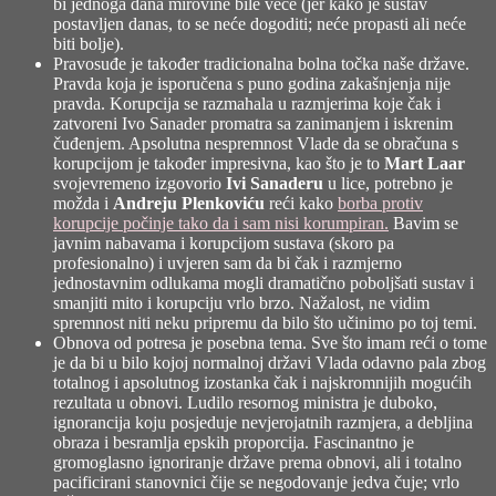
bi jednoga dana mirovine bile veće (jer kako je sustav
postavljen danas, to se neće dogoditi; neće propasti ali neće
biti bolje).
Pravosuđe je također tradicionalna bolna točka naše države.
Pravda koja je isporučena s puno godina zakašnjenja nije
pravda. Korupcija se razmahala u razmjerima koje čak i
zatvoreni Ivo Sanader promatra sa zanimanjem i iskrenim
čuđenjem. Apsolutna nespremnost Vlade da se obračuna s
korupcijom je također impresivna, kao što je to
Mart Laar
svojevremeno izgovorio
Ivi Sanaderu
u lice, potrebno je
možda i
Andreju Plenkoviću
reći kako
borba protiv
korupcije počinje tako da i sam nisi korumpiran.
Bavim se
javnim nabavama i korupcijom sustava (skoro pa
profesionalno) i uvjeren sam da bi čak i razmjerno
jednostavnim odlukama mogli dramatično poboljšati sustav i
smanjiti mito i korupciju vrlo brzo. Nažalost, ne vidim
spremnost niti neku pripremu da bilo što učinimo po toj temi.
Obnova od potresa je posebna tema. Sve što imam reći o tome
je da bi u bilo kojoj normalnoj državi Vlada odavno pala zbog
totalnog i apsolutnog izostanka čak i najskromnijih mogućih
rezultata u obnovi. Ludilo resornog ministra je duboko,
ignorancija koju posjeduje nevjerojatnih razmjera, a debljina
obraza i besramlja epskih proporcija. Fascinantno je
gromoglasno ignoriranje države prema obnovi, ali i totalno
pacificirani stanovnici čije se negodovanje jedva čuje; vrlo