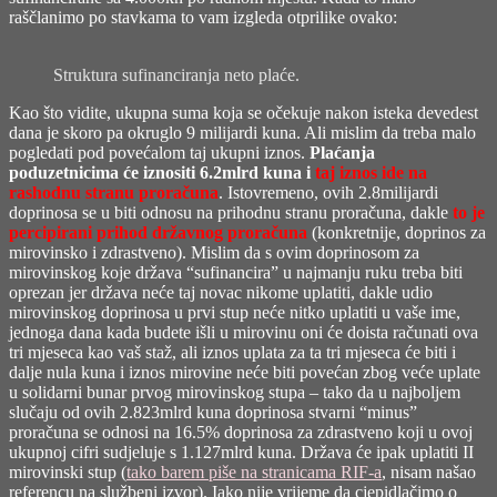
raščlanimo po stavkama to vam izgleda otprilike ovako:
Struktura sufinanciranja neto plaće.
Kao što vidite, ukupna suma koja se očekuje nakon isteka devedest
dana je skoro pa okruglo 9 milijardi kuna. Ali mislim da treba malo
pogledati pod povećalom taj ukupni iznos.
Plaćanja
poduzetnicima će iznositi 6.2mlrd kuna i
taj iznos ide na
rashodnu stranu proračuna
. Istovremeno, ovih 2.8milijardi
doprinosa se u biti odnosu na prihodnu stranu proračuna, dakle
to je
percipirani prihod državnog proračuna
(konkretnije, doprinos za
mirovinsko i zdrastveno). Mislim da s ovim doprinosom za
mirovinskog koje država “sufinancira” u najmanju ruku treba biti
oprezan jer država neće taj novac nikome uplatiti, dakle udio
mirovinskog doprinosa u prvi stup neće nitko uplatiti u vaše ime,
jednoga dana kada budete išli u mirovinu oni će doista računati ova
tri mjeseca kao vaš staž, ali iznos uplata za ta tri mjeseca će biti i
dalje nula kuna i iznos mirovine neće biti povećan zbog veće uplate
u solidarni bunar prvog mirovinskog stupa – tako da u najboljem
slučaju od ovih 2.823mlrd kuna doprinosa stvarni “minus”
proračuna se odnosi na 16.5% doprinosa za zdrastveno koji u ovoj
ukupnoj cifri sudjeluje s 1.127mlrd kuna. Država će ipak uplatiti II
mirovinski stup (
tako barem piše na stranicama RIF-a
, nisam našao
referencu na službeni izvor). Iako nije vrijeme da cjepidlačimo o