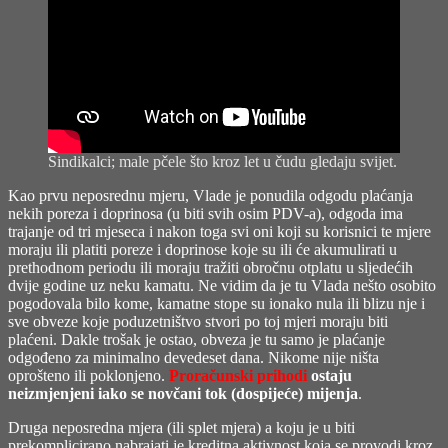
Sindikalci; male pčele što kroz let u čudu gledaju svijet.
Kao prvu neposrednu mjeru, Vlade je ponudila odgodu plaćanja
nekih poreza i doprinosa (u biti svih osim PDV-a), odgoda ima
trajanje od tri mjeseca i nakon toga svi oni koji su korisnici te mjere
moraju ili platiti poreze i doprinose koje su ili će akumulirati u
prethodnom periodu ili moraju tražiti obročnu otplatu u sljedećih
dvije godine uz neku kamatu. Ne vidim da je tu Vlada nešto osobito
pogodovala bilo kome, kamatne stope su ionako nula ili blizu nje i
sve obveze koje poduzetništvo stvori po toj mjeri moraju biti
plaćeni. Dakle trošak je ostao, obveza je tu samo je plaćanje
odgođeno za minimalno devedeset dana. Nikome nije ništa
oprošteno ili poklonjeno.
Proračunski prihodi
ostaju
neizmjenjeni iako se novčani tok (dospijeće) mijenja
.
Druga neposredna mjera (ili splet mjera) a koju je u biti
prekomplicirano nabrajati je kreditna aktivnost koja se provodi kroz