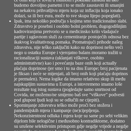
budemo dovoljno pametni i to se može zaustaviti ili smanjiti
na nekakvu prihvatljivu mjeru koja uz inflaciju koja ionako
dolazi, sa ili bez eura, može to sve skupa lijepo popeglati).
Ipak, ima nekoliko područja s kojima smo tradicionalno slabi.
Zdravstvo je posebni i osobito bolni problem, dugogodišnjim
kadroviranjima pretvorio se u medicinsko krilo vladajuće
partije i uglavnom služi za cementiranje postojećih odnosa bez
ikakvog kvalitativnog pomaka. Promatrajući prihode našeg
zdravstva, nije teško zaključiti kako su doprinosi nešto veći
nego u ostatku Europe i vjerojatno balans moramo tražiti u
racionalizaciji sustava (uklanjati viškove, osobito
administrativne) kao i povećanju baze onih koji actually
plaćaju doprinose (jer smo i tu na dnu Europe; broj pacijenata
je fiksan i neće se mijenjati, ali broj onih koji plaćaju doprinos
je premalen). Nema logike da imamo relativno skup ili među
najskupljim sustavima u Europi, a istovremeno imamo loše
rezultate tog istog sustava (pogledajte samo smrtnost od
Covida, ne možemo/ne smijemo baš sve “viškove” podvesti
pod glupost ljudi koji su se odlučili ne cijepiti).
Spominjanje zdravstva teško može proći bez stožera i
pandemijskih mjera i kampanje (ne)cijepljenja.
Nekonzistentnost odluka i mjera koje su same po sebi velikim
dijelom bile nelogične i međusobno kontradiktorne, dodatno
su urušene selektivnim pristupom gdje negdje vrijede a negdje