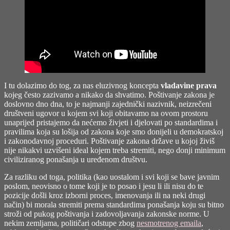
I tu dolazimo do tog, za nas eluzivnog koncepta
vladavine prava
kojeg često zazivamo a nikako da shvatimo. Poštivanje zakona je
doslovno dno dna, to je najmanji zajednički nazivnik, neizrečeni
društveni ugovor u kojem svi koji obitavamo na ovom prostoru
unaprijed pristajemo da nećemo živjeti i djelovati po standardima i
pravilima koja su lošija od zakona koje smo donijeli u demokratskoj
i zakonodavnoj proceduri. Poštivanje zakona države u kojoj živiš
nije nikakvi uzvišeni ideal kojem treba stremiti, nego donji minimum
civiliziranog ponašanja u uređenom društvu.
Za razliku od toga, politika (kao uostalom i svi koji se bave javnim
poslom, neovisno o tome koji je to posao i jesu li ili nisu do te
pozicije došli kroz izborni proces, imenovanja ili na neki drugi
način) bi morala stremiti prema standardima ponašanja koju su bitno
stroži od pukog poštivanja i zadovoljavanja zakonske norme. U
nekim zemljama, političari odstupe zbog
nesmotrenog emaila
,