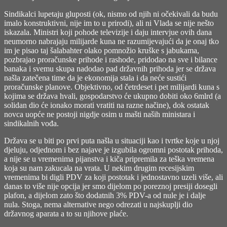
Sindikalci lupetaju gluposti (ok, nismo od njih ni očekivali da budu
imalo konstruktivni, nije im to u prirodi), ali ni Vlada se nije nešto
iskazala. Ministri koji pohode televizije i daju intervjue ovih dana
neumorno nabrajaju milijarde kuna ne razumijevajući da je onaj tko
im je pisao taj šalabahter olako pomnožio kruške s jabukama,
pozbrajao proračunske prihode i rashode, pridodao na sve i bilance
banaka i svemu skupa nadodao pad državnih prihoda jer se država
našla zatečena time da je ekonomija stala i da neće sustići
proračunske planove. Objektivno, od četrdeset i pet milijardi kuna s
kojima se država hvali, gospodarstvo će ukupno dobiti oko 6mlrd (a
solidan dio će ionako morati vratiti na razne načine), dok ostatak
novca uopće ne postoji nigdje osim u mašti naših ministara i
sindikalnih vođa.
Država se u biti po prvi puta našla u situaciji kao i tvrtke koje u njoj
djeluju, odjednom i bez najave je izgubila ogromni postotak prihoda,
a nije se u vremenima pijanstva i kiča pripremila za teška vremena
koja su nam zakucala na vrata. U nekim drugim recesijskim
vremenima bi digli PDV za koji postotak i jednostavno uzeli više, ali
danas to više nije opcija jer smo dijelom po poreznoj presiji dosegli
plafon, a dijelom zato što dodatnih 3% PDV-a od nule je i dalje
nula. Stoga, nema alternative nego odrezati u najskuplji dio
državnog aparata a to su njihove plaće.