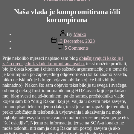
Naša vlada je kompromitirana i/ili
korumpirana
Post
By
Marko
author
Post
13 December, 2023
date
on
5 Comments
Naša
vlada
Prije nekoliko mjeseci napisao sam blog
objašnjavajući kako je i
je
zašto predsjednik vlade korumpirana osoba
, tekst možete pročitati,
kompromitirana
bio je dosta kopiran i citiran no sažetak argumentacije je u tome da
i/ili
je korumpiran po zapovjednoj odgovornosti (toliko znamo zasada,
korumpirana
nitko ne isključuje i druge pojavne oblike koji će biti vidljivi
naknadno). Nakon što sam objavio tekst bilo je tu svega i svačega,
od onog nekog frustrirano-nabildanog HDZ-ovca koji je pokušao
moj blog svesti na ad-hominem, pa do samog predsjednika vlade
kojem sam bio “drug Rakar” koji je, valjda u okviru neke zavjere,
krenuo pisati tekst o njemu (iako, tekst je samo zapažanje trenutka),
preko uobičajenih telefonskih uvjeravanja i ukazivanja na moje
najbolje interese, do ispričavanja i molbi da više ne pišem jer je eto,
“šef osjetljiv”. Njemu za informaciju, jer se na SOA-u ionako ne
može osloniti, niti sam ja drug Rakar niti postoji zavjera (a ako
postoji dvojbe, ima niz ljudi u vladi moj broj telefona pa neka