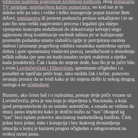
toblerone kupljene pogrešnom kreditnom karticom
, zbog
neplaćanja
TV pretplate
,
neprijavljene kućne pomoćnice
, no kod nas je to
daleko teže pa tako i velike i teško transgresije poput izravne štete
državi,
ministarstvu
ili javnom poduzeću prolaze nekažnjeno i to ne
zato što smo veliki zagovornici procesa i legalisti (pa slijepo
vjerujemo konceptu nedužnosti do dokazivanja krivnje) nego
uglavnom zbog kombinacije osobnih taština jer se kažnjavanje
posrnulih podanika smatra slabošću (gdje je percipirana osobna
slabost i priznanje pogrešnog odabira suradnika nadređena općem
dobru i gore spomenutoj vladavini prava), neodlučnosti u donošenju
teških odluka (jer smo mi tradicionalno uvijek reaktivni a rijetko
kada proaktivni). Čak i kada do smjene dođe, kao što je to jučer bilo
s ovim
Lovrinčevićem i Filipovićem
, ignoriramo očigledno i u
pozadini se ispričaju priče koje, iako možda čak i točne, ponovno
stvaraju prostor da se tvrdi kako je do smjena došlo iz nekog drugog
razloga a ne
očiglednog
.
Bizarno, ako ćemo baš i o razlozima, postoje dvije priče vezane uz
Lovrinčevića, prva je ona koja je objavljena u Nacionalu, a koja
(pod pretpostavkom da su snimke autentične, a zasada ne vidimo da
nisu), jasno implicira kako je dotični tražio za “nas” (tkogod taj
“nas” bio) isplatu polovice alociranog marketinškog budžeta. Čisti,
jedan kroz jedan, mito i korupcija i bez ikakvog dvoumljenja
situacija u kojoj je kazneni progon očigledan a odogovornost na
svakoj razini jasna.