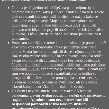
Godina je očigledno bila obilježena pandemijom, ipak,
moramo biti iskreni kako je utjecaj pandemije na naše živote
ipak sve manji i da smo našli na cijeli niz načina kako se
prilagoditi ovoj situaciji. Moje mjerilo normalnosti su
putovanja; u 2020. ih nije bilo uopće, u 2021. sam ipak
putovao (niti blizu kao prije ili onoliko koliko bih želio ali se
putovalo). Očekujem da će 2022. biti skoro pa normalna u
tom smislu.
Puno sam razmišljao o tome i u biti mislim da je potrebno reći
kako smo kroz ekonomske efekte pandemije prošli vrlo
dobro. Vlada (ne moram naglasiti da se s njima duboko ne
slažem oko većine odluka) je kroz subvencije uspjela održati
većini ekonomije glavu iznad vode i bez većih posljedica.
Napisao sam detaljni popis proračunskih rupa tamo početkom
pandemije u 2020.
i zanimljivo je danas to čitati i gledati gdje
sam sve pogodio ili fulao (i razmišljati o tome koliko su
prognoze ili analize poput te pomogle da se crni scenariji
nikada ne dogode). Možda ne zvuči tako, ali to je doista
iskreni kompliment Vladi (a
ne dajem ih često
).
Uz časni i nevjerojatni izuzetak te reakcije Vlade na
pandemiju, u svim ostalim područjima u biti smo na istome ili
stagniramo.
Apsolutno smo nezainteresirani i/ili
nesposobni pozabaviti se bilo kakvim suvislim
promjenama
(aka. reformama) neovisno o tome koliko smo