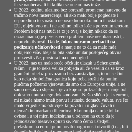
ih se naobećavali ili koliko se one od nas traže.
U 2022. godinu ulazimo bez poreznih promjena; naravno da
tražimo nova rasterećenja, ali ako malo bolje pogledate i
usporedimo to s našom neposrednom okolinom ili ostatkom
EU, objektivno mi i ne stojimo toliko loše s poreznim teretom.
Problem koji nas muči (a to je ovaj s kojim nikako da se
razračunamo) je prvenstveno problem naše neefikasnosti tj.
neproduktivnosti. Dakle,
fokus moramo prebaciti na
podizanje učinkovitosti
a manje na to da za malo rada
dobijemo više. Ideja bi bila kako unutar postojećeg okvira
proizvesti više, prostora ima u nedogled.
U 2022. nas uz malo sreće očekuje ulazak u Schengenski
režim – nije to neka velika pobjeda ali će veseliti da se kroz
granični prijelaz provozamo bez zaustavljanja, to mi se čini
kao neka simbolična granica koju treba srušiti da punim
plućima počnemo vjerovati da smo dio Europske unije, a ne
samo nekakvo slijepo crijevo koje su prikvačili jer manje boli
dok smo unutra nego dok smo vani. Nešto slično je i s eurom,
mi nikada nismo imali pravu i istinsku domaću valutu, sve što
imalo vrijedi smo oduvijek kupovali ili u glavi čuvali u
njemačkim markama ili eurima. Ekonomija nam je toliko
ovisna i u toj mjeri indeksirana u odnosu na euro da je
jednostavno blesavo opirati se. Puno ćemo uštedjeti
prelaskom na euro i puno novih mogućnosti otvoriti (i da, biti
će onih koji će loviti u mutnom i pokušati zaraditi ali ako