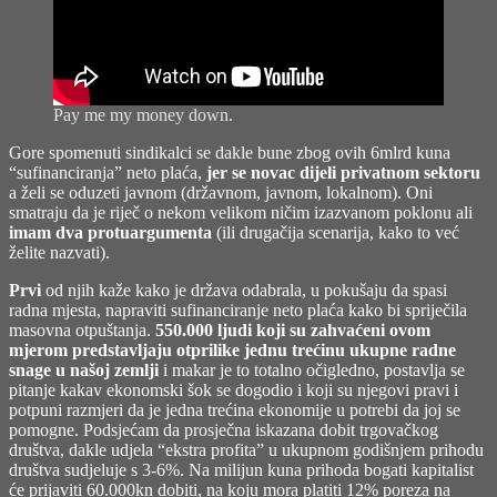
Pay me my money down.
Gore spomenuti sindikalci se dakle bune zbog ovih 6mlrd kuna
“sufinanciranja” neto plaća,
jer se novac dijeli privatnom sektoru
a želi se oduzeti javnom (državnom, javnom, lokalnom). Oni
smatraju da je riječ o nekom velikom ničim izazvanom poklonu ali
imam dva protuargumenta
(ili drugačija scenarija, kako to već
želite nazvati).
Prvi
od njih kaže kako je država odabrala, u pokušaju da spasi
radna mjesta, napraviti sufinanciranje neto plaća kako bi spriječila
masovna otpuštanja.
550.000 ljudi koji su zahvaćeni ovom
mjerom predstavljaju otprilike jednu trećinu ukupne radne
snage u našoj zemlji
i makar je to totalno očigledno, postavlja se
pitanje kakav ekonomski šok se dogodio i koji su njegovi pravi i
potpuni razmjeri da je jedna trećina ekonomije u potrebi da joj se
pomogne. Podsjećam da prosječna iskazana dobit trgovačkog
društva, dakle udjela “ekstra profita” u ukupnom godišnjem prihodu
društva sudjeluje s 3-6%. Na milijun kuna prihoda bogati kapitalist
će prijaviti 60.000kn dobiti, na koju mora platiti 12% poreza na