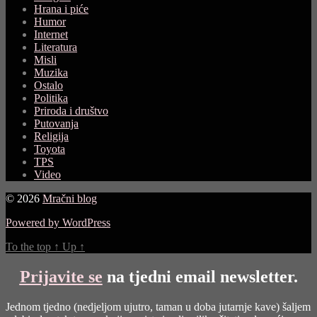
Hrana i piće
Humor
Internet
Literatura
Misli
Muzika
Ostalo
Politika
Priroda i društvo
Putovanja
Religija
Toyota
TPS
Video
© 2026
Mračni blog
Powered by WordPress
To the top
↑
Up
↑
Prijavite se
na tjedni email newsletter.
Jednom tjedno (nedjeljom ujutro, taman u doba jutarnje kave) šaljem