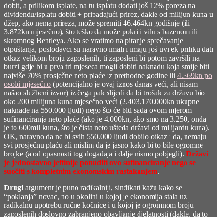
dobit, a prilikom isplate, na tu isplatu dodati još 12% poreza na
dividendu/isplatu dobiti + pripadajući prirez, dakle od milijun kuna u
džep, ako nema prireza, može spremiti 46.464kn godišnje (ili
3.872kn mjesečno), što teško da može pokriti vilu s bazenom ili
skromnog Bentleya. Ako se vratimo na pitanje sprečavanje
otpuštanja, poslodavci su naravno imali i imaju još uvijek priliku dati
otkaz velikom broju zaposlenih, ti zaposleni bi potom završili na
burzi gdje bi u prva tri mjeseca mogli dobiti naknadu koja smije biti
najviše 70% prosječne neto plaće iz prethodne godine ili
4.369kn po
osobi mjesečno
(potencijalno je ovaj iznos danas veći, ali nisam
našao službeni izvor) iz čega pak slijedi da bi trošak za državu bio
oko 200 milijuna kuna mjesečno veći (2.403.170.000kn ukupne
naknade na 550.000 ljudi) nego što će biti sada ovom mjerom
sufinanciranja neto plaće (ako je 4.000kn, ako smo na 3.250, onda
je to 600mil kuna, što je čista neto ušteda državi od milijardu kuna).
OK, naravno da ne bi svih 550.000 ljudi dobilo otkaz i da, nemaju
svi prosječnu plaću ali mislim da je jasno kako bi to bile ogromne
brojke (a od opasnosti tog događaja i dalje nismo pobjegli).
Državi
je jednostavno jeftinije ponuditi ovo sufinanciranje nego se
suočiti s kompletnim ekonomskim rastakanjem
.
Drugi
argument je puno radikalniji, sindikati kažu kako se
“poklanja” novac, no u okolini u kojoj je ekonomija stala uz
radikalnu upotrebu ručne kočnice i u kojoj je ogromnom broju
zaposlenih doslovno zabranjeno obavljanje djelatnosti (dakle, da to