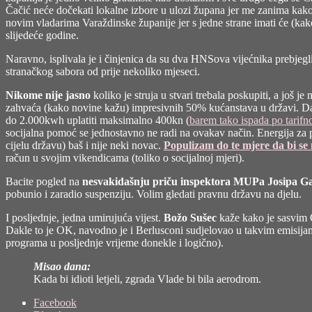
Čačić neće dočekati lokalne izbore u ulozi župana jer me zanima kako 
novim vladarima Varaždinske županije jer s jedne strane imati će (kako
slijedeće godine.
Naravno, isplivala je i činjenica da su dva HNSova vijećnika prebjegl
stranačkog sabora od prije nekoliko mjeseci.
Nikome nije jasno
koliko je struja u stvari trebala poskupiti, a još j
zahvaća (kako novine kažu) impresivnih 50% kućanstava u državi. Dakl
do 2.000kwh uplatiti maksimalno 400kn (
barem tako ispada po tarif
socijalna pomoć se jednostavno ne radi na ovakav način. Energija za po
cijelu državu) baš i nije neki novac.
Populizam do te mjere da bi se 
račun u svojim vikendicama (toliko o socijalnoj mjeri).
Bacite pogled na
nesvakidašnju priču inspektora MUPa Josipa G
pobunio i zaradio suspenziju. Volim gledati pravnu državu na djelu.
I posljednje, jedna umirujuća vijest.
Božo Sušec
kaže kako je sasvim O
Dakle to je OK, navodno je i Berlusconi sudjelovao u takvim emisijam
programa u posljednje vrijeme donekle i logično).
Misao dana:
Kada bi idioti letjeli, zgrada Vlade bi bila aerodrom.
Share
Facebook