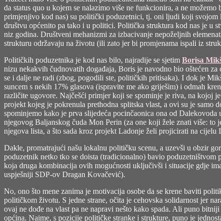
da status quo u kojem se nalazimo više ne funkcionira, a ne možemo b
primjenjivo kod nas) su politički poduzetnici, tj. oni ljudi koji svoj
društvu općenito pa tako i u politici. Politička struktura kod nas je u
niz godina. Društveni mehanizmi za izbacivanje nepoželjnih elemenata str
strukturu održavaju na životu (ili zato jer bi promjenama ispali iz stru
Političkih poduzetnika je kod nas bilo, najradije se sjetim
Borisa Mik
nizu nekakvih čudnovatih događaja, Boris je navodno bio oštećen za cij
se i dalje ne radi (zbog, pogodili ste, političkih pritisaka). I dok je Mik
suncem s nekih 17% glasova (ispravite me ako griješim) i odmah krenula
različite ugovore. Najčešći primjer koji se spominje je riva, na kojoj
projekt kojeg je pokrenula prethodna splitska vlast, a ovi su je samo 
spominjemo kako je prva slijedeća pocinčaonica ona od Dalekovoda u 
njegovog Baljanskog čuda Mon Perin (za one koji žele znati više: to 
njegova lista, a što sada kroz projekt
Ladonje
želi projicirati na cijelu I
Dakle, promatrajući našu lokalnu političku scenu, a uzevši u obzir gorn
poduzetnik netko tko se doista (tradicionalno) bavio poduzetništvom pa j
koja druga kombinacija ovih mogućnosti uključivši i situacije gdje im
uspješniji SDP-ov Dragan Kovačević).
No, ono što mene zanima je motivacija osobe da se krene baviti politik
političkom životu. S jedne strane, očita je cehovska solidarnost jer nar
ovaj ne dođe na vlast pa ne napravi nešto kako spada. Ali puno bitnij
općina. Naime, s pozicije političke stranke i strukture, puno je jedno