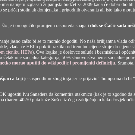
ima namjeru izglasati županijski budžet za 2009 kada će dobar dio tih J
 se priča) stotinjak domjenaka i prigodnih otvaranja ali isto tako moraj
i što je i omogućilo promjenu rasporeda snaga i
dok se Čačić sada neš
e manje jasno zašto bi se to moralo dogoditi. No naša brilijantna
vlada odl
e, vlada će HEPu pokriti razliku od trenutne cijene struje do cijene s
nom cjeniku HEPa
). Ova logika je doslovce suluda i besmislena i općenit
četak nije socijalna kategorija, 50% stanovništva nema socijalne potrebe
netko morao uputiti do wikipedije i promijeniti definiciju
. Sramota. 
ašparca
koji je suspendiran zbog toga jer je prijavio Thompsona da bi “s
K ugostiti Ivu Sanadera da komentira utakmicu (kak je to zgodno da se
a (barem 40-50 puta kaže Sušec iz čega zaključujem kako čovjek očito v