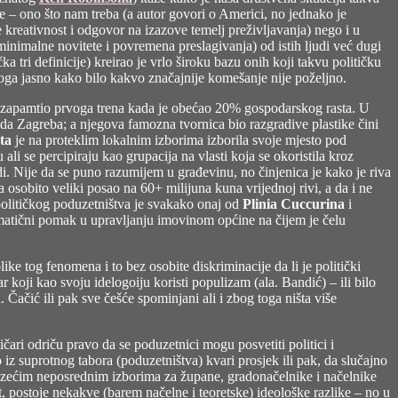
e – ono što nam treba (a autor govori o Americi, no jednako je
e kreativnost i odgovor na izazove temelj preživljavanja) nego i u
 minimalne novitete i povremena preslagivanja) od istih ljudi već dugi
a tri definicije) kreirao je vrlo široku bazu onih koji takvu političku
e stoga jasno kako bilo kakvo značajnije komešanje nije poželjno.
am zapamtio prvoga trena kada je obećao 20% gospodarskog rasta. U
rada Zagreba; a njegova famozna tvornica bio razgradive plastike čini
ta
je na proteklim lokalnim izborima izborila svoje mjesto pod
i se percipiraju kao grupacija na vlasti koja se okoristila kroz
di. Nije da se puno razumijem u građevinu, no činjenica je kako je riva
 osobito veliki posao na 60+ milijuna kuna vrijednoj rivi, a da i ne
olitičkog poduzetništva je svakako onaj od
Plinia Cuccurina
i
amatični pomak u upravljanju imovinom općine na čijem je čelu
ke tog fenomena i to bez osobite diskriminacije da li je politički
r koji kao svoju idelogoiju koristi populizam (ala. Bandić) – ili bilo
Čačić ili pak sve češće spominjani ali i zbog toga ništa više
čari odriču pravo da se poduzetnici mogu posvetiti politici i
o iz suprotnog tabora (poduzetništva) kvari prosjek ili pak, da slučajno
dolazećim neposrednim izborima za župane, gradonačelnike i načelnike
t, postoje nekakve (barem načelne i teoretske) ideološke razlike – no u