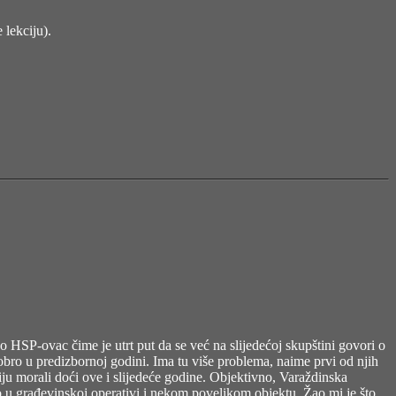
 lekciju).
ao HSP-ovac čime je utrt put da se već na slijedećoj skupštini govori o
bro u predizbornoj godini. Ima tu više problema, naime prvi od njih
iju morali doći ove i slijedeće godine. Objektivno, Varaždinska
no u građevinskoj operativi i nekom povelikom objektu. Žao mi je što