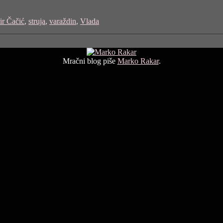
r Čačić
,
struja
,
varaždin
,
Vlada
Mračni blog piše
Marko Rakar
.