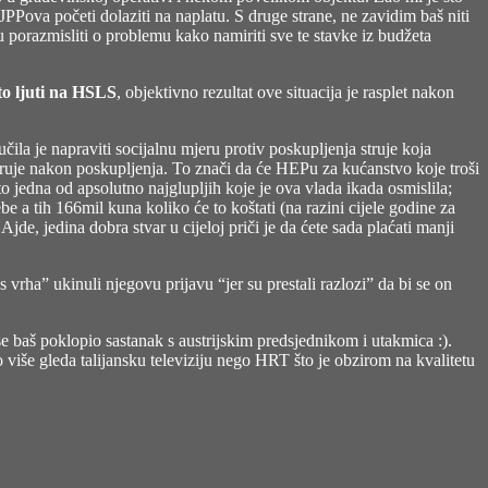
PPova početi dolaziti na naplatu. S druge strane, ne zavidim baš niti
u porazmisliti o problemu kako namiriti sve te stavke iz budžeta
to ljuti na HSLS
, objektivno rezultat ove situacija je rasplet nakon
učila je napraviti socijalnu mjeru protiv poskupljenja struje
koja
truje nakon poskupljenja. To znači da će HEPu za kućanstvo koje troši
o jedna od apsolutno najglupljih koje je ova vlada ikada osmislila;
 a tih 166mil kuna koliko će to koštati (na razini cijele godine za
Ajde, jedina dobra stvar u cijeloj priči je da ćete sada plaćati manji
 vrha” ukinuli njegovu prijavu “jer su prestali razlozi” da bi se on
 baš poklopio sastanak s austrijskim predsjednikom i utakmica :).
iše gleda talijansku televiziju nego HRT što je obzirom na kvalitetu