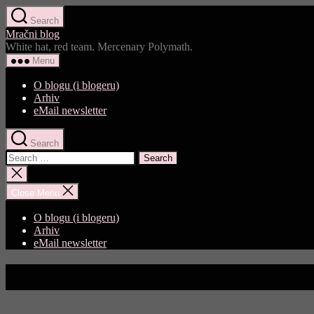
Skip
Search
to
Mračni blog
the
White hat, red team. Mercenary Polymath.
content
Menu
O blogu (i blogeru)
Arhiv
eMail newsletter
Search
Search
for:
Close
search
Close Menu
O blogu (i blogeru)
Arhiv
eMail newsletter