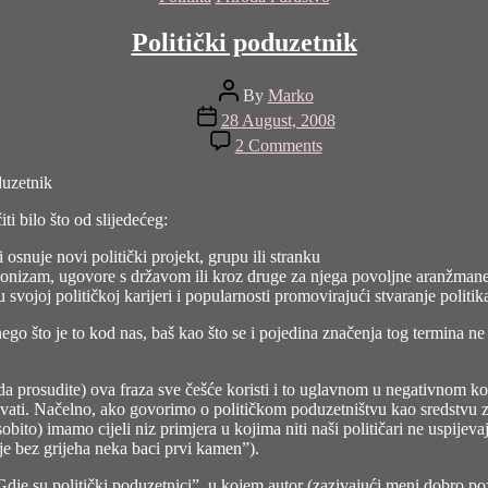
Politički poduzetnik
Post
By
Marko
author
Post
28 August, 2008
date
on
2 Comments
Politički
poduzetnik
duzetnik
ti bilo što od slijedećeg:
 osnuje novi politički projekt, grupu ili stranku
ekcionizam, ugovore s državom ili kroz druge za njega povoljne aranžmane
i u svojoj političkoj karijeri i popularnosti promovirajući stvaranje polit
nego što je to kod nas, baš kao što se i pojedina značenja tog termina n
e da prosudite) ova fraza sve češće koristi i to uglavnom u negativnom 
jegavati. Načelno, ako govorimo o političkom poduzetništvu kao sredstvu 
to) imamo cijeli niz primjera u kojima niti naši političari ne uspijevaju 
ko je bez grijeha neka baci prvi kamen”).
Gdje su politički poduzetnici”, u kojem autor (zazivajući meni dobro p