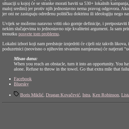
situaciji u kojoj će se stranke morati baviti sa 530+ lokalnih kampanja
maloj sredini) jer protiv njih jednostavno nema pravog odgovora. Ak
jer oni ne zastupaju određenu političku doktrinu ili ideologiju nego na
Uvijek se možemo naravno vrtiti oko gornje definicije, i pretpostaviti 
nekim slučajevima to jednostavno nije kvalitetni argument
. Ja sam pri
trenutku
posvete tom problemu
.
Lokalni izbori koji nam predstoje iznjedriti će cijeli niz takvih likova, 
poduzetnici (neovisno o njihovim stvarnim namjerama) će natjerati “
Misao dana:
When you reach an obstacle, turn it into an opportunity. You h
alone. Refuse to throw in the towel. Go that extra mile that failur
Share
Facebook
the
Bluesky
post
Tags
"Politički
Boris Mikšić
,
Dragan Kovačević
,
Istra
,
Ken Robinson
,
List
poduzetnik"