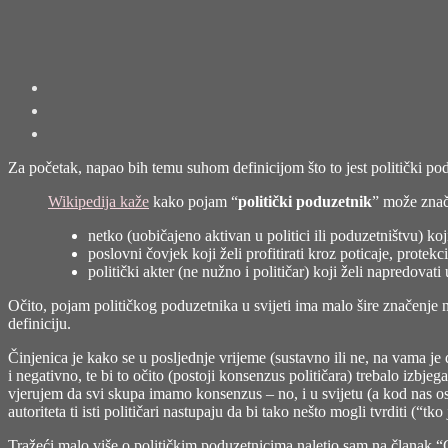
Za početak, napao bih temu suhom definicijom što to jest politički po
Wikipedija kaže
kako pojam “
politički poduzetnik
” može znači
netko (uobičajeno aktivan u politici ili poduzetništvu) koji
poslovni čovjek koji želi profitirati kroz poticaje, prot
politički akter (ne nužno i političar) koji želi napredovat
Očito, pojam političkog poduzetnika u svijeti ima malo šire značenje 
definiciju.
Činjenica je kako se u posljednje vrijeme (sustavno ili ne, na vama j
i negativno, te bi to očito (postoji konsenzus političara) trebalo izb
vjerujem da svi skupa imamo konsenzus – no, i u svijetu (a kod nas osobi
autoriteta ti isti političari nastupaju da bi tako nešto mogli tvrditi (“t
Tražeći malo više o političkim poduzetnicima naletio sam na članak “