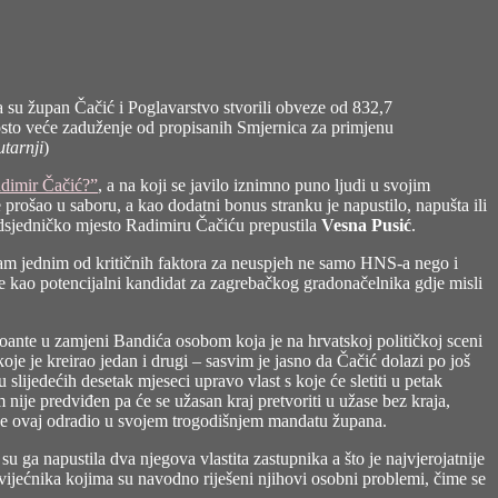
a su župan Čačić i Poglavarstvo stvorili obveze od 832,7
posto veće zaduženje od propisanih Smjernica za primjenu
utarnji
)
dimir Čačić?”
, a na koji se javilo iznimno puno ljudi u svojim
prošao u saboru, a kao dodatni bonus stranku je napustilo, napušta ili
edsjedničko mjesto Radimiru Čačiću prepustila
Vesna Pusić
.
atram jednim od kritičnih faktora za neuspjeh ne samo HNS-a nego i
uje kao potencijalni kandidat za zagrebačkog gradonačelnika gdje misli
poante u zamjeni Bandića osobom koja je na hrvatskoj političkoj sceni
 je kreirao jedan i drugi – sasvim je jasno da Čačić dolazi po još
slijedećih desetak mjeseci upravo vlast s koje će sletiti u petak
nije predviđen pa će se užasan kraj pretvoriti u užase bez kraja,
je je ovaj odradio u svojem trogodišnjem mandatu župana.
 ga napustila dva njegova vlastita zastupnika a što je najvjerojatnije
jećnika kojima su navodno riješeni njihovi osobni problemi, čime se