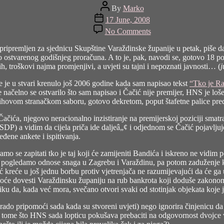
Post
By
Marko
author
Post
17 June, 2008
date
on
No Comments
Radimir
Čačić,
 pripremljen za sjednicu Skupštine Varaždinske županije u petak, piše d
početak
o ostvarenog godišnjeg proračuna. A to je, pak, navodi se, gotovo 18 
kraja?
, troškovi najma promjenjivi, a uvjeti su tajni i nepoznati javnosti… (
j
e je u stvari krenulo još 2006 godine kada sam napisao tekst
“Tko je Ra
ačelno se ostvarilo što sam napisao i Čačić nije premijer, HNS je loše 
njihovom stranačkom saboru, gotovo dekretom, poput štafetne palice pr
ra Čačića, njegovo neracionalno inzistiranje na premijerskoj poziciji sm
a SDP) a vidim da cijela priča ide daljeâ„¢ i odjednom se Čačić pojavlj
ene ankete i ispitivanja.
mo se zapitati tko je taj koji će zamijeniti Bandića i iskreno ne vidim 
 pogledamo odnose snaga u Zagrebu i Varaždinu, pa potom zaduženje koje
kreće u još jednu borbu protiv vjetrenjača ne razumijevajući da će ga u 
 hoće dovesti Varaždinsku županiju na rub bankrota koji doduše zakonom 
riliku da, kada već mora, svečano otvori svaki od stotinjak objekata ko
o pripomoći sada kada su stvoreni uvjeti) nego ignorira činjenicu da su
tome što HNS sada lopticu pokušava prebaciti na odgovornost dvojce vi