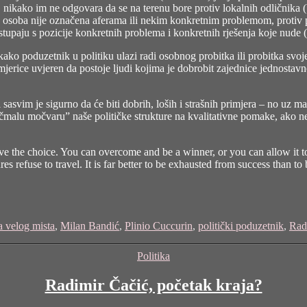
, nikako im ne odgovara da se na terenu bore protiv lokalnih odličnika (b
o osoba nije označena aferama ili nekim konkretnim problemom, protiv
stupaju s pozicije konkretnih problema i konkretnih rješenja koje nude (a
kako poduzetnik u politiku ulazi radi osobnog probitka ili probitka svoj
mjerice uvjeren da postoje ljudi kojima je dobrobit zajednice jednostavn
i sasvim je sigurno da će biti dobrih, loših i strašnih primjera – no uz ma
učmalu močvaru” naše političke strukture na kvalitativne pomake, ako 
ave the choice. You can overcome and be a winner, or you can allow it 
es refuse to travel. It is far better to be exhausted from success than to 
a velog mista
,
Milan Bandić
,
Plinio Cuccurin
,
politički poduzetnik
,
Rad
Categories
Politika
Radimir Čačić, početak kraja?