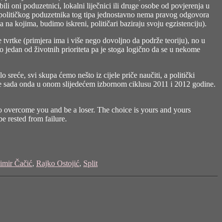
ili oni poduzetnici, lokalni liječnici ili druge osobe od povjerenja u
 političkog poduzetnika tog tipa jednostavno nema pravog odgovora
 na kojima, budimo iskreni, političari baziraju svoju egzistenciju).
e tvrtke (primjera ima i više nego dovoljno da podrže teoriju), no
u
o jedan od životnih prioriteta pa je stoga logično da se u nekome
lo sreće, svi skupa ćemo nešto iz cijele priče naučiti, a politički
ne sada onda u onom slijedećem izbornom ciklusu 2011 i 2012 godine.
to overcome you and be a loser. The choice is yours and yours
be rested from failure.
imir Čačić
,
Rajko Ostojić
,
Split