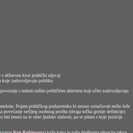
 s državom kroz politički utjecaj
ika koje zadovoljavaju publiku
e povezuju s nekim našim političkim akterima koji očito zadovoljavaju
kontekstu. Pojam političkog poduzetnika bi morao označavati nešto loše
za povećanje nečijeg osobnog profita (druga točka gornje definicije)
biti imuni na te sitne ljudske slabosti, pa se pitam s koje pozicije
oznatog
Ken Robinsona
) kaže kako je naša društvena situacija takva