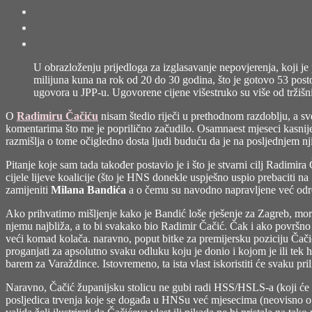
U obrazloženju prijedloga za izglasavanje nepovjerenja, koji je
milijuna kuna na rok od 20 do 30 godina, što je gotovo 53 post
ugovora u JPP-u. Ugovorene cijene višestruko su više od tržišnih
O
Radimiru Čačiću
nisam štedio riječi u prethodnom razdoblju, a sv
komentarima što me je poprilično začudilo. Osamnaest mjeseci kasnije n
razmišlja o tome očigledno dosta ljudi buduću da je na posljednjem 
Pitanje koje sam tada također postavio je i što je stvarni cilj Radimi
cijele lijeve koalicije (što je HNS donekle uspješno uspio prebaciti n
zamijeniti
Milana Bandića
a o čemu su navodno napravljene već određ
Ako prihvatimo mišljenje kako je Bandić loše rješenje za Zagreb, mora
njemu najbliža, a to bi svakako bio Radimir Čačić. Čak i ako površno
veći komad kolača. naravno, poput bitke za premijersku poziciju Čačić 
proganjati za apsolutno svaku odluku koju je donio i kojom je ili tek
barem za Varaždince. Istovremeno, ta ista vlast iskoristiti će svaku p
Naravno, Čačić županijsku stolicu ne gubi radi HSS/HSLS-a (koji će rad
posljedica trvenja koje se događa u HNSu već mjesecima (neovisno o 