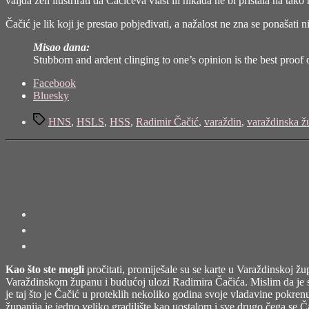
valjda želi ilustrirati da Čačićeva vlast ili nikada ne bi pristala na tako
Čačić je lik koji je prestao pobjeđivati, a nažalost ne zna se ponašati n
Misao dana:
Stubborn and ardent clinging to one’s opinion is the best proof o
Share
Facebook
the
Bluesky
post
Tags
"Radimir
HNS
,
HSLS
,
HSS
,
Radimir Čačić
,
varaždin
,
varaždinska ž
Čačić,
početak
kraja?"
Kao što ste mogli
pročitati, promiješale su se karte u Varaždinskoj žup
Varaždinskom županu i budućoj ulozi Radimira Čačića. Mislim da je sa
je taj što je Čačić u proteklih nekoliko godina svoje vladavine pokren
županija je jedno veliko gradilište kao uostalom i sve drugo čega se 