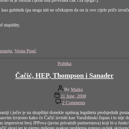
 nešto ili je možda cijena bila prevelika čak i za njega?).
i kao gubitnik (pa stoga niti ne očekujem da on iz ove cijele priče izvuče
f stupidity.
upanija
,
Vesna Pusić
Categories
Politika
Čačić, HEP, Thompson i Sanader
Post
By
Marko
author
Post
11 June, 2008
date
on
2 Comments
Čačić,
HEP,
aniji i jučer je na skupštini donekle upitnog legaliteta predsjednik post
Thompson
svim izvjesno kako će Čačić izvisiti kao Varaždinski župan i to nije do
i
uo impresivni broj JPPova (javno privatnih partnerstava) koji bi u funkc
Sanader
Čačić ulovi jer je njemu rješenje svakog problema gotovo uvijek skrive