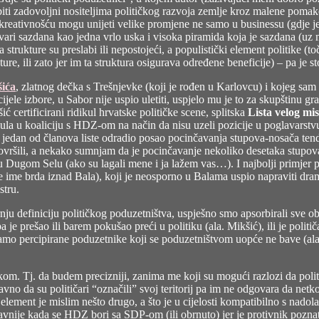
iti zadovoljni nositeljima političkog razvoja zemlje kroz malene pomak
om kreativnošću mogu unijeti velike promjene ne samo u businessu (gdje j
 stvari sazdana kao jedna vrlo uska i visoka piramida koja je sazdana (uz
ukture su preslabi ili nepostojeći, a populistički element politike (točk
kture, ili zato jer im ta struktura osigurava određene beneficije) – pa j
šića
, zlatnog dečka s Trešnjevke (koji je rođen u Karlovcu) i kojeg s
ele izbore, u Sabor nije uspio uletiti, uspjelo mu je to za skupštinu g
šić certificirani ridikul hrvatske političke scene, splitska
Lista velog mis
 u koaliciju s HDZ-om na način da nisu uzeli pozicije u poglavarstvu al
 je jedan od članova liste odradio posao pocinčavanja stupova-nosača ten
dovršili, a nekako sumnjam da je pocinčavanje nekoliko desetaka stupova
Dugom Selu (ako su lagali mene i ja lažem vas…). I najbolji primjer p
je ime brda iznad Bala), koji je neosporno u Balama uspio napraviti dr
stru.
ju definiciju političkog poduzetništva, uspješno smo apsorbirali sve obli
e prešao ili barem pokušao preći u politiku (ala. Mikšić), ili je političa
amo percipirane poduzetnike koji se poduzetništvom uopće ne bave (ala. 
om. Tj. da budem precizniji, zanima me koji su mogući razlozi da politi
avno da su političari “označili” svoj teritorij pa im ne odgovara da netk
i element je mislim nešto drugo, a što je u cijelosti kompatibilno s na
stavnije kada se HDZ bori sa SDP-om (ili obrnuto) jer je protivnik pozna