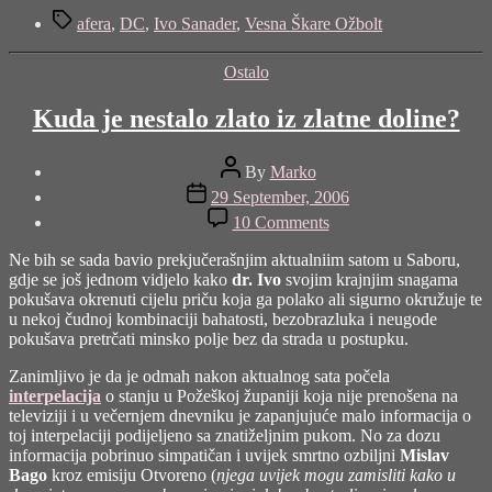
post
Tags
"Afere.pollitika.com
afera
,
DC
,
Ivo Sanader
,
Vesna Škare Ožbolt
u
Saboru"
Categories
Ostalo
Kuda je nestalo zlato iz zlatne doline?
Post
By
Marko
author
Post
29 September, 2006
date
on
10 Comments
Kuda
je
Ne bih se sada bavio prekjučerašnjim aktualniim satom u Saboru,
nestalo
gdje se još jednom vidjelo kako
dr. Ivo
svojim krajnjim snagama
zlato
pokušava okrenuti cijelu priču koja ga polako ali sigurno okružuje te
iz
u nekoj čudnoj kombinaciji bahatosti, bezobrazluka i neugode
zlatne
pokušava pretrčati minsko polje bez da strada u postupku.
doline?
Zanimljivo je da je odmah nakon aktualnog sata počela
interpelacija
o stanju u Požeškoj županiji koja nije prenošena na
televiziji i u večernjem dnevniku je zapanjujuće malo informacija o
toj interpelaciji podijeljeno sa znatiželjnim pukom. No za dozu
informacija pobrinuo simpatičan i uvijek smrtno ozbiljni
Mislav
Bago
kroz emisiju Otvoreno (
njega uvijek mogu zamisliti kako u