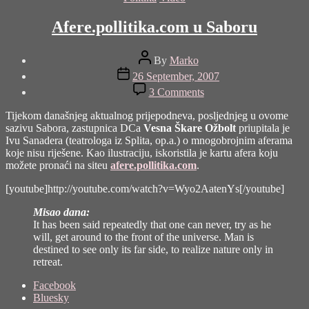
Afere.pollitika.com u Saboru
Post
By
Marko
author
Post
26 September, 2007
date
on
3 Comments
Afere.pollitika.com
u
Tijekom današnjeg aktualnog prijepodneva, posljednjeg u ovome
Saboru
sazivu Sabora, zastupnica DCa
Vesna Škare Ožbolt
priupitala je
Ivu Sanadera (teatrologa iz Splita, op.a.) o mnogobrojnim aferama
koje nisu riješene. Kao ilustraciju, iskoristila je kartu afera koju
možete pronaći na siteu
afere.pollitika.com
.
[youtube]http://youtube.com/watch?v=Wyo2AatenYs[/youtube]
Misao dana:
It has been said repeatedly that one can never, try as he
will, get around to the front of the universe. Man is
destined to see only its far side, to realize nature only in
retreat.
Share
Facebook
the
Bluesky