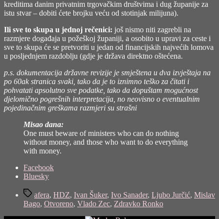
kreditima danim privatnim trgovačkim društvima i dug županije za
istu stvar – dobiti ćete brojku veću od stotinjak milijuna).
Ili sve to skupa u jednoj rečenici:
još nismo niti zagrebli na
razmjere događaja u požeškoj županiji, a osobito u upravi za ceste i
sve to skupa će se pretvoriti u jedan od financijskih najvećih lomova
u posljednjem razdoblju (gdje je država direktno oštećena.
p.s. dokumentacija državne revizije je smještena u dva izvještaja na
po 60ak stranica svaki, tako da je to iznimno teško za čitati i
pohvatati apsolutno sve podatke, tako da dopuštam mogućnost
djelomično pogrešnih interpretacija, no neovisno o eventualnim
pojedinačnim greškama razmjeri su strašni
Misao dana:
One must beware of ministers who can do nothing
without money, and those who want to do everything
with money.
Share
Facebook
the
Bluesky
post
Tags
"Kuda
afera
,
HDZ
,
Ivan Šuker
,
Ivo Sanader
,
Ljubo Jurčić
,
Mislav
je
Bago
,
Otvoreno
,
Vlado Zec
,
Zdravko Ronko
nestalo