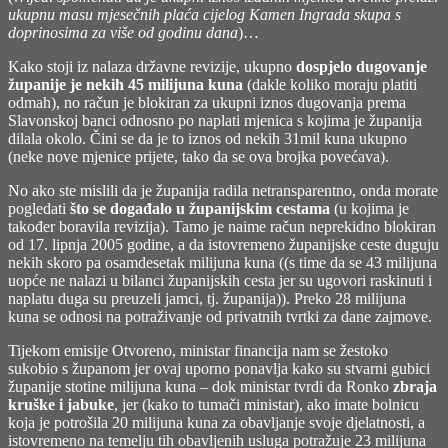
ukupnu masu mjesečnih plaća cijelog Kamen Ingrada skupa s
doprinosima za više od godinu dana
)…
Kako stoji iz nalaza državne revizije, ukupno
dospjelo dugovanje
županije je nekih 45 milijuna kuna
(dakle koliko moraju platiti
odmah), no račun je blokiran za ukupni iznos dugovanja prema
Slavonskoj banci odnosno po naplati mjenica s kojima je županija
dilala okolo. Čini se da je to iznos od nekih 31mil kuna ukupno
(neke nove mjenice prijete, tako da se ova brojka povećava).
No ako ste mislili da je županija radila netransparentno, onda morate
pogledati
što se događalo u županijskim cestama
(u kojima je
također boravila revizija). Tamo je naime račun neprekidno blokiran
od 17. lipnja 2005 godine, a da istovremeno županijske ceste duguju
nekih skoro pa osamdesetak milijuna kuna ((s time da se 43 milijuna
uopće ne nalazi u bilanci županijskih cesta jer su ugovori raskinuti i
naplatu duga su preuzeli jamci, tj. županija)). Preko 28 milijuna
kuna se odnosi na potraživanje od privatnih tvrtki za dane zajmove.
Tijekom emisije Otvoreno, ministar financija nam se žestoko
sukobio s županom jer ovaj uporno ponavlja kako su stvarni gubici
županije stotine milijuna kuna – dok ministar tvrdi da Ronko
zbraja
kruške i jabuke
, jer (kako to tumači ministar), ako imate bolnicu
koja je potrošila 20 milijuna kuna za obavljanje svoje djelatnosti, a
istovremeno na temelju tih obavljenih usluga potražuje 23 milijuna