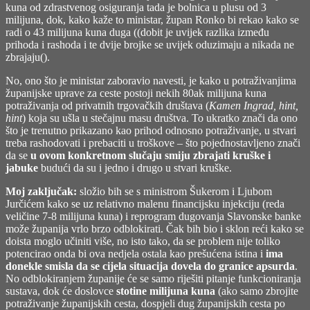
kuna od zdrastvenog osiguranja tada je bolnica u plusu od 3
milijuna, dok, kako kaže to ministar, župan Ronko bi rekao kako se
radi o 43 milijuna kuna duga ((dobit je uvijek razlika između
prihoda i rashoda i te dvije brojke se uvijek oduzimaju a nikada ne
zbrajaju().
No, ono što je ministar zaboravio navesti, je kako u potraživanjima
županijske uprave za ceste postoji nekih 80ak milijuna kuna
potraživanja od privatnih trgovačkih društava (
Kamen Ingrad, hint,
hint
) koja su ušla u stečajnu masu društva. To ukratko znači da ono
što je trenutno prikazano kao prihod odnosno potraživanje, u stvari
treba rashodovati i prebaciti u troškove – što pojednostavljeno znači
da se
u ovom konkretnom slučaju smiju zbrajati kruške i
jabuke
budući da su i jedno i drugo u stvari kruške.
Moj zaključak:
složio bih se s ministrom Šukerom i Ljubom
Jurčićem kako se uz relativno malenu financijsku injekciju (reda
veličine 7-8 milijuna kuna) i reprogram dugovanja Slavonske banke
može županija vrlo brzo odblokirati. Čak bih bio i sklon reći kako se
doista moglo učiniti više, no isto tako, da se problem nije toliko
potencirao onda bi ova nedjela ostala kao prešućena istina i
ima
donekle smisla da se cijela situacija dovela do granice apsurda
.
No odblokiranjem županije će se samo riješiti pitanje funkcioniranja
sustava, dok će doslovce
stotine milijuna kuna
(ako samo zbrojite
potraživanje županijskih cesta, dospjeli dug županijskih cesta po