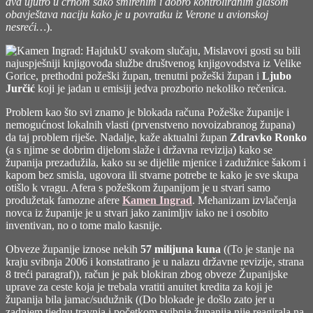
dva ujutro u crnom sako smirenim i dobro kontroliranim glasom
obavještava naciju kako je u povratku iz Verone u avionskoj
nesreći…
).
U svakom slučaju, Mislavovi gosti su bili
najuspješniji knjigovođa službe društvenog knjigovodstva iz Velike
Gorice, prethodni požeški župan, trenutni požeški župan i
Ljubo
Jurčić
koji je jadan u emisiji jedva prozborio nekoliko rečenica.
Problem kao što svi znamo je blokada računa Požeške županije i
nemogućnost lokalnih vlasti (prvenstveno novoizabranog župana)
da taj problem riješe. Nadalje, kaže aktualni župan
Zdravko Ronko
(a s njime se dobrim dijelom slaže i državna revizija) kako se
županija prezadužila, kako su se dijelile mjenice i zadužnice šakom i
kapom bez smisla, ugovora ili stvarne potrebe te kako je sve skupa
otišlo k vragu. Afera s požeškom županijom je u stvari samo
produžetak famozne afere
Kamen Ingrad
. Mehanizam izvlačenja
novca iz županije je u stvari jako zanimljiv iako ne i osobito
inventivan, no o tome malo kasnije.
Obveze županije iznose nekih
57 milijuna kuna
((To je stanje na
kraju svibnja 2006 i konstatirano je u nalazu državne revizije, strana
8 treći paragraf)), račun je pak blokiran zbog obveze Županijske
uprave za ceste koja je trebala vratiti anuitet kredita za koji je
županija bila jamac/sudužnik ((Do blokade je došlo zato jer u
zadnjem tjednu travnja i početkom svibnja županija nije reagirala na