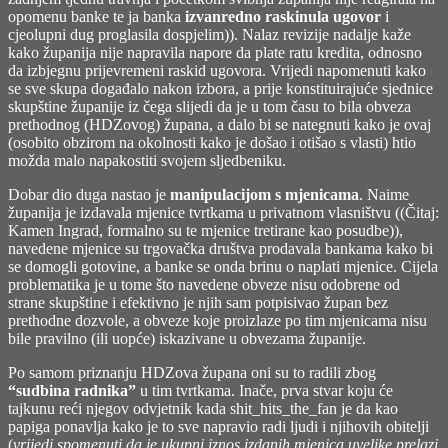
opomenu banke te ja banka
izvanredno raskinula ugovor
i
cjeolupni dug proglasila dospjelim)). Nalaz revizije nadalje kaže
kako županija nije napravila napore da plate ratu kredita, odnosno
da izbjegnu prijevremeni raskid ugovora. Vrijedi napomenuti kako
se sve skupa događalo nakon izbora, a prije konstituirajuće sjednice
skupštine županije iz čega slijedi da je u tom času to bila obveza
prethodnog (HDZovog) župana, a dalo bi se nategnuti kako je ovaj
(osobito obzirom na okolnosti kako je došao i otišao s vlasti) htio
možda malo napakostiti svojem sljedbeniku.
Dobar dio duga nastao je
manipulacijom s mjenicama
. Naime
županija je izdavala mjenice tvrtkama u privatnom vlasništvu ((Čitaj:
Kamen Ingrad, formalno su te mjenice tretirane kao posudbe)),
navedene mjenice su trgovačka društva prodavala bankama kako bi
se domogli gotovine, a banke se onda brinu o naplati mjenice. Cijela
problematika je u tome što navedene obveze nisu odobrene od
strane skupštine i efektivno je njih sam potpisivao župan bez
prethodne dozvole, a obveze koje proizlaze po tim mjenicama nisu
bile pravilno (ili uopće) iskazivane u obvezama županije.
Po samom priznanju HDZova župana oni su to radili zbog
“sudbina radnika”
u tim tvrtkama. Inače, prva stvar koju će
tajkunu reći njegov odvjetnik kada shit_hits_the_fan je da kao
papiga ponavlja kako je to sve napravio radi ljudi i njihovih obitelji
(
vrijedi spomenuti da je ukupni iznos izdanih mjenica uvelike prelazi