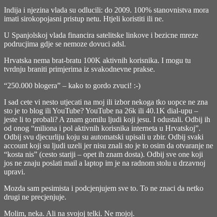
Indija i njezina vlada su odlucili: do 2009. 100% stanovnistva mora
imati sirokopojasni pristup netu. Htjeli koristiti ili ne.
U Spanjolskoj vlada financira satelitske linkove i bezicne mreze
podrucjima gdje se nemoze dovuci adsl.
Hrvatska nema brat-bratu 100K aktivnih korisnika. I mogu tu
tvrdnju braniti primjerima iz svakodnevne prakse.
“250.000 blogera” – kako to gordo zvuci! :-)
I sad cete vi nesto utjecati na moj ili izbor nekoga tko uopce ne zna
sto je to blog ili YouTube? YouTube na 26k ili 40.1K dial-upu –
jeste li to probali? A znam gomilu ljudi koji jesu. I odustali. Odbij ih
od onog “miliona i pol aktivnih korisnika interneta u Hrvatskoj”.
Odbij svu djecurliju koju su automatski upisali u zbir. Odbij svaki
account koji su ljudi uzeli jer nisu znali sto je to osim da otvaranje ne
“kosta nis” (cesto stariji – opet ih znam dosta). Odbij sve one koji
jos ne znaju poslati mail a laptop im je na radnom stolu u drzavnoj
upravi.
Mozda sam pesimista i podcjenjujem sve to. To ne znaci da netko
drugi ne precjenjuje.
Molim, neka. Ali na svojoj telki. Ne mojoj.