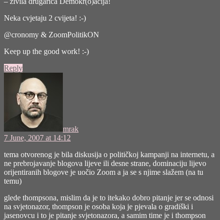
– zivila drugarica Demokr(o)acija!
Neka cvjetaju 2 cvijeta! :-)
@cronomy & ZoomPolitikON
Keep up the good work! :-)
Reply
says:
mrak
7 June, 2007 at 14:12
tema otvorenog je bila diskusija o političkoj kampanji na internetu, a
ne prebrojavanje blogova lijeve ili desne strane, dominaciju lijevo
orijentiranih blogove je uočio Zoom a ja se s njime slažem (na tu
temu)
glede thompsona, mislim da je to itekako dobro pitanje jer se odnosi
na svjetonazor, thompson je osoba koja je pjevala o gradiški i
jasenovcu i to je pitanje svjetonazora, a samim time je i thompson