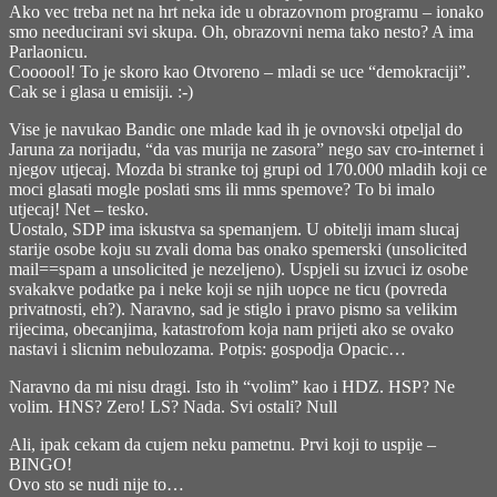
Ako vec treba net na hrt neka ide u obrazovnom programu – ionako
smo needucirani svi skupa. Oh, obrazovni nema tako nesto? A ima
Parlaonicu.
Coooool! To je skoro kao Otvoreno – mladi se uce “demokraciji”.
Cak se i glasa u emisiji. :-)
Vise je navukao Bandic one mlade kad ih je ovnovski otpeljal do
Jaruna za norijadu, “da vas murija ne zasora” nego sav cro-internet i
njegov utjecaj. Mozda bi stranke toj grupi od 170.000 mladih koji ce
moci glasati mogle poslati sms ili mms spemove? To bi imalo
utjecaj! Net – tesko.
Uostalo, SDP ima iskustva sa spemanjem. U obitelji imam slucaj
starije osobe koju su zvali doma bas onako spemerski (unsolicited
mail==spam a unsolicited je nezeljeno). Uspjeli su izvuci iz osobe
svakakve podatke pa i neke koji se njih uopce ne ticu (povreda
privatnosti, eh?). Naravno, sad je stiglo i pravo pismo sa velikim
rijecima, obecanjima, katastrofom koja nam prijeti ako se ovako
nastavi i slicnim nebulozama. Potpis: gospodja Opacic…
Naravno da mi nisu dragi. Isto ih “volim” kao i HDZ. HSP? Ne
volim. HNS? Zero! LS? Nada. Svi ostali? Null
Ali, ipak cekam da cujem neku pametnu. Prvi koji to uspije –
BINGO!
Ovo sto se nudi nije to…