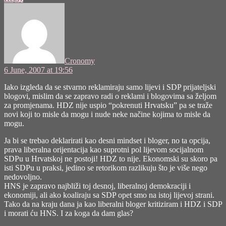
says:
Cronomy
6 June, 2007 at 19:56
Iako izgleda da se stvarno reklamiraju samo lijevi i SDP prijateljski
blogovi, mislim da se zapravo radi o reklami i blogovima sa željom
za promjenama. HDZ nije uspio “pokrenuti Hrvatsku” pa se traže
novi koji to misle da mogu i nude neke načine kojima to misle da
mogu.
Ja bi se trebao deklarirati kao desni mindset i bloger, no ta opcija,
prava liberalna orijentacija kao suprotni pol lijevom socijalnom
SDPu u Hrvatskoj ne postoji! HDZ to nije. Ekonomski su skoro pa
isti SDPu u praksi, jedino se retorikom razlikuju što je više nego
nedovoljno.
HNS je zapravo najbliži toj desnoj, liberalnoj demokraciji i
ekonomiji, ali ako koaliraju sa SDP opet smo na istoj lijevoj strani.
Tako da na kraju dana ja kao liberalni bloger kritiziram i HDZ i SDP
i morati ću HNS. I za koga da dam glas?