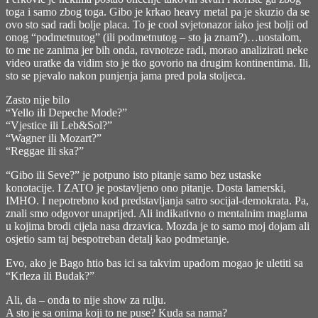
toga i samo zbog toga. Gibo je krkao heavy metal pa je skuzio da se
ovo sto sad radi bolje placa. To je cool svjetonazor iako jest bolji od
onog “podmetnutog” (ili podmetnutog – sto ja znam?)…uostalom,
to me ne zanima jer bih onda, ravnoteze radi, morao analizirati neke
video uratke da vidim sto je tko govorio na drugim kontinentima. Ili,
sto se pjevalo nakon punjenja jama pred pola stoljeca.
Zasto nije bilo
“Yello ili Depeche Mode?”
“Vjestice ili Leb&Sol?”
“Wagner ili Mozart?”
“Reggae ili ska?”
“Gibo ili Seve?” je potpuno isto pitanje samo bez ustaske
konotacije. I ZATO je postavljeno ono pitanje. Dosta lamerski,
IMHO. I nepotrebno kod predstavljanja satro socijal-demokrata. Pa,
znali smo odgovor unaprijed. Ali indikativno o mentalnim maglama
u kojima brodi cijela nasa drzavica. Mozda je to samo moj dojam ali
osjetio sam taj bespotreban detalj kao podmetanje.
Evo, ako je Bago htio bas ici sa takvim upadom mogao je uletiti sa
“Krleza ili Budak?”
Ali, da – onda to nije show za rulju.
A sto je sa onima koji to ne puse? Kuda sa nama?