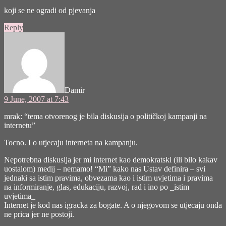
koji se ne ogradi od pjevanja
Reply
says:
Damir
9 June, 2007 at 7:43
mrak: “tema otvorenog je bila diskusija o političkoj kampanji na
internetu”
Tocno. I o utjecaju interneta na kampanju.
Nepotrebna diskusija jer mi internet kao demokratski (ili bilo kakav
uostalom) medij – nemamo! “Mi” kako nas Ustav definira – svi
jednaki sa istim pravima, obvezama kao i istim uvjetima i pravima
na informiranje, glas, edukaciju, razvoj, rad i ino po _istim
uvjetima_
Internet je kod nas igracka za bogate. A o njegovom se utjecaju onda
ne prica jer ne postoji.