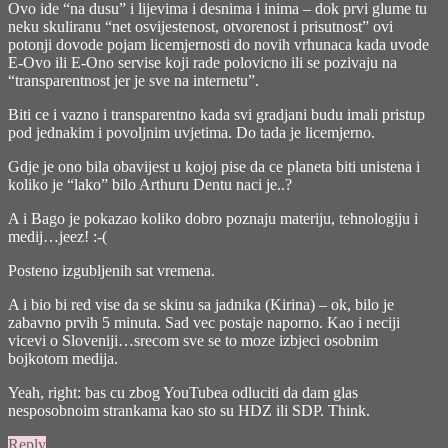
Ovo ide “na dusu” i lijevima i desnima i inima – dok prvi glume tu
neku skuliranu “net osvijestenost, otvorenost i prisutnost” ovi
potonji dovode pojam licemjernosti do novih vrhunaca kada uvode
E-Ovo ili E-Ono servise koji rade polovicno ili se pozivaju na
“transparentnost jer je sve na internetu”.
Biti ce i vazno i transparentno kada svi gradjani budu imali pristup
pod jednakim i povoljnim uvjetima. Do tada je licemjerno.
Gdje je ono bila obavijest u kojoj pise da ce planeta biti unistena i
koliko je “lako” bilo Arthuru Dentu naci je..?
A i Bago je pokazao koliko dobro poznaju materiju, tehnologiju i
medij…jeez! :-(
Posteno izgubljenih sat vremena.
A i bio bi red vise da se skinu sa jadnika (Kirina) – ok, bilo je
zabavno prvih 5 minuta. Sad vec postaje naporno. Kao i neciji
vicevi o Sloveniji…srecom sve se to moze izbjeci osobnim
bojkotom medija.
Yeah, right: bas cu zbog YouTubea odluciti da dam glas
nesposobnoim strankama kao sto su HDZ ili SDP. Think.
Reply