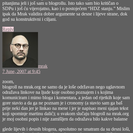
pitanjima jeli i još sam u blogrollu. Isto tako sam bio kritičan o
SDPu i još ću vijerojatno, kao i o postojećem “HDZ stanju.” Mislim
ipak da Mrak validira dobre argumente sa desne i lijeve strane, dok
god su konstruktivni i ciljani.
Reply
says:
mrak
7 June, 2007 at 9:45
zoom,
blogroll na mrak.org ne samo da je loše održavan nego uglavnom
odražava linkove na ljude koje osobno poznajem i s kojima
komuniciram i mimo bloga i komentara, a jedan od rijetkih koje sam
gore stavio a da ga ne poznam je i cronomy (a stavio sam ga baš
prije neki dan jer je linkao na mene i jer je napisao meni sjajan tekst
koji spominje martinu dalić); u svakom slučaju blogroll na mrak.org
je moj osobni popis i nije zamišljen da odražava bilo kakve balanse
glede lijevih i desnih blogera, apsolutno ne smatram da su desni loši,