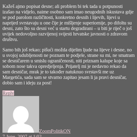
Kažeš ajmo popisat desne; ali problem bi tek tada u potpunosti
izašao na vidjelo, naime osobno sam imao neugodnih iskustava gdje
se pod parolom različitosti, konkretno desnih i lijevih, lijevi u
naprijed svrstavaju u one čije je mišljenje superiornije, po difoltu su
desni, zato što su desni već u startu degradirani – u biti je riječ o još
uvijek nedovoljno razvijenoj svijesti hrvatske javnosti o zdravom
društvu.
Samo bih još rekao; pišući možda dijelim ljude na lijeve i desne, no
u svojoj udubljenosti ne poznam te podjele, strane su mi, ne smatram
se desničarem u smislu ograničenosti, niti priznam kalupe koje sa
sobom nose takva opredjeljenja. Prijatelj mi je nedavno rekao da
sam desničar, mrak je to također natuknuo svrstavši me uz
Margetića, sada sam se stvarno zapitao jesam li ja pravi desničar,
dobio sam i ideju za post!
Reply
says:
ZoomPolitikON
7 June, 2007 at 1:02