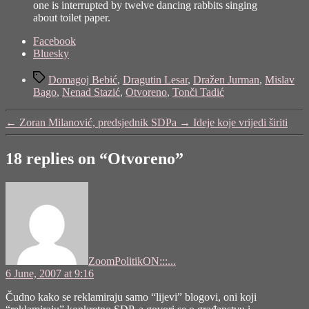
one is interrupted by twelve dancing rabbits singing
about toilet paper.
Share
Facebook
the
Bluesky
post
Tags
"Otvoreno"
Domagoj Bebić
,
Dragutin Lesar
,
Dražen Jurman
,
Mislav
Bago
,
Nenad Stazić
,
Otvoreno
,
Tonči Tadić
←
Zoran Milanović, predsjednik SDPa
→
Ideje koje vrijedi širiti
18 replies on “Otvoreno”
says:
ZoomPolitikON:::...
6 June, 2007 at 9:16
Čudno kako se reklamiraju samo “lijevi” blogovi, oni koji