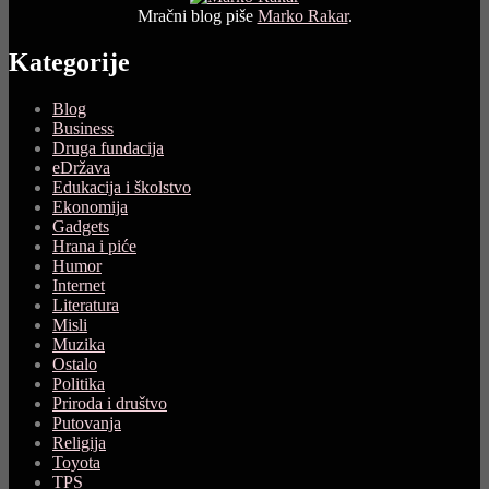
Mračni blog piše
Marko Rakar
.
Kategorije
Blog
Business
Druga fundacija
eDržava
Edukacija i školstvo
Ekonomija
Gadgets
Hrana i piće
Humor
Internet
Literatura
Misli
Muzika
Ostalo
Politika
Priroda i društvo
Putovanja
Religija
Toyota
TPS