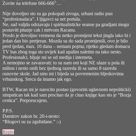
Zovite na telefone 666-666″…
Nije dovoljno sto su ga pokopali zivoga, urbani radio pun
“profesionalaca”. I ljigavci sa net portala.
Ne, sad valjda odrzavaju i spiritualisticke seanse pa gradjani mogu
postaviti pitanje cak i mrtvom Racanu.
Proslo je dovoljno vremena da netko promijeni tekst jingla iako bi i
jedan dan bio pretjeran. Mozda su do sada promijenili, ovo je bilo
pred tjedan, max. 10 dana – nemam pojma; rijetko gledam domacu
TV bas zbog toga sto uvijek kad upalim naletim na tako nesto.
Profesionalci, bljuje mi se od medija i interneta.
A nemojmo se zavaravati: to su nam oni koji NE ulaze u pola ili
milion i nesto onih bez ijednog razreda ili sa samo 8 razreda
osnovne skole. Jad smo mi i bijeda sa povremenim bljeskovima
vrhunskog. Sreca da imamo jak ego.
BTW, Racan mi je narocito postao (govorim uglavnom nepoliticki)
simpatican tak kad sam procitao da je citao knjige kao sto je “Bozja
cestica”. Preporucujem.
P.P.S.
Damirov zakon br. 20-i-nesto:
“Blogovi su za zgubidane.” :-)
Reply