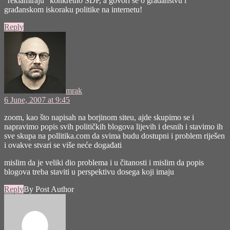
“reklamiraju” konkretno SDP, a govori se o građanstvu i
građanskom iskoraku politike na internetu!
Reply
says:
mrak
6 June, 2007 at 9:45
zoom, kao što napisah na borjinom siteu, ajde skupimo se i
napravimo popis svih političkih blogova lijevih i desnih i stavimo ih
sve skupa na pollitika.com da svima budu dostupni i problem riješen
i ovakve stvari se više neće događati
mislim da je veliki dio problema i u čitanosti i mislim da popis
blogova treba staviti u perspektivu dosega koji imaju
Reply
By Post Author
says: