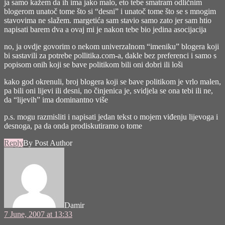
ja samo kažem da ih ima jako malo, eto tebe smatram odličnim
blogerom unatoč tome što si “desni” i unatoč tome što se s mnogim
stavovima ne slažem. margetića sam stavio samo zato jer sam htio
napisati barem dva a ovaj mi je nakon tebe bio jedina asocijacija
no, ja ovdje govorim o nekom univerzalnom “imeniku” blogera koji
bi sastavili za potrebe pollitika.com-a, dakle bez preferenci i samo s
popisom onih koji se bave politikom bili oni dobri ili loši
kako god okrenuli, broj blogera koji se bave politikom je vrlo malen,
pa bili oni lijevi ili desni, no činjenica je, svidjela se ona tebi ili ne,
da “lijevih” ima dominantno više
p.s. mogu razmisliti i napisati jedan tekst o mojem viđenju lijevoga i
desnoga, pa da onda prodiskutiramo o tome
Reply
By Post Author
says:
Damir
7 June, 2007 at 13:33