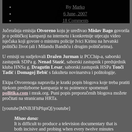
Post
By
Marko
author
Post
6 June, 2007
date
on
18 Comments
Otvoreno
Jučerašnja emisija
Otvoreno
koju je uređivao
Mislav Bago
govorila
je o političkoj kampanji na internetu i konkretnije utjecaju video
isječaka koji govore o ministru policije Ivici Kirinu na hrvatski
politički život (ali i Milandu Bandiću i drugim političarima).
U emisiji su sudjelovali
Dražen Jurman
iz PCChip-a, saborski
zastupnik SDPa g.
Nenad Stazić
, saborski zastupnik i predsjednik
kluba HNSa g.
Dragutin Lesar
, saborski zastupnik HSPa
Tonči
Tadić
i
Domagoj Bebić
s fakulteta novinarstva i politologije.
Ekipa Otvorenoga napravila je kratki popis blogova koje treba pratiti
tijekom predizborne kampanja te su poimence spomenuti
pollitika.com
i mrak.org. Puni popis preporučenih blogova možete
pročitati
na stranicama HRTa
.
[youtube]MNB3FhPfqnQ[/youtube]
Misao dana:
It is difficult to produce a television documentary that is
both incisive and probing when every twelve minutes