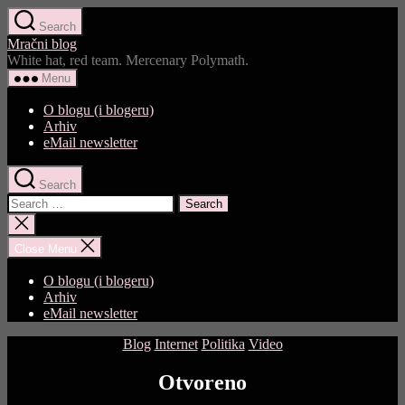
Skip
Search
to
Mračni blog
the
White hat, red team. Mercenary Polymath.
content
Menu
O blogu (i blogeru)
Arhiv
eMail newsletter
Search
Search
for:
Close
search
Close Menu
O blogu (i blogeru)
Arhiv
eMail newsletter
Categories
Blog
Internet
Politika
Video
Otvoreno