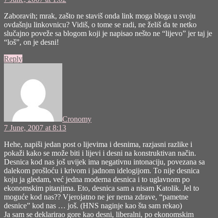
Zaboravih; mrak, zašto ne staviš onda link moga bloga u svoju
ovdašnju linkovnicu? Vidiš, o tome se radi, ne želiš da te netko
slučajno poveže sa blogom koji je napisao nešto ne “lijevo” jer taj je
“loš”, on je desni!
Reply
says:
Cronomy
7 June, 2007 at 8:13
Hehe, napiši jedan post o lijevima i desnima, razjasni razlike i
pokaži kako se može biti i lijevi i desni na konstruktivan način.
Desnica kod nas još uvijek ima negativnu intonaciju, povezana sa
dalekom prošloću i krivom i jadnom idelogijom. To nije desnica
koju ja gledam, već jedna moderna desnica i to uglavnom po
ekonomskim pitanjima. Eto, desnica sam a nisam Katolik. Jel to
moguće kod nas?? Vjerojatno ne jer nema zdrave, “pametne
desnice” kod nas … još. (HNS naginje kao šta sam rekao)
Ja sam se deklarirao gore kao desni, liberalni, po ekonomskim