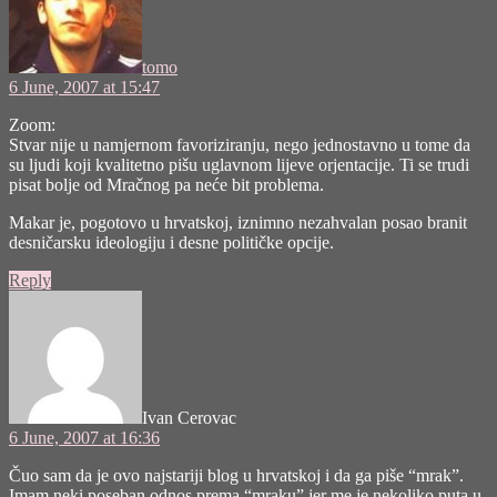
tomo
6 June, 2007 at 15:47
Zoom:
Stvar nije u namjernom favoriziranju, nego jednostavno u tome da
su ljudi koji kvalitetno pišu uglavnom lijeve orjentacije. Ti se trudi
pisat bolje od Mračnog pa neće bit problema.
Makar je, pogotovo u hrvatskoj, iznimno nezahvalan posao branit
desničarsku ideologiju i desne političke opcije.
Reply
says:
Ivan Cerovac
6 June, 2007 at 16:36
Čuo sam da je ovo najstariji blog u hrvatskoj i da ga piše “mrak”.
Imam neki poseban odnos prema “mraku” jer me je nekoliko puta u