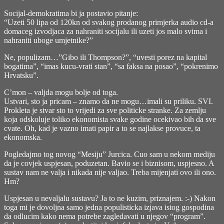
Socijal-demokratima bi ja postavio pitanje:
“Uzeti 50 lipa od 120kn od svakog prodanog primjerka audio cd-a
domaceg izvodjaca za nahraniti socijalu ili uzeti jos malo svima i
nahraniti uboge umjetnike?”
Ne, populizam…”Gibo ili Thompson?”, “uvesti porez na kapital
bogatima”, “imas kucu-vrati stan”, “sa faksa na posao”, “pokrenimo
Hrvatsku”.
C’mon – valjda mogu bolje od toga.
Ustvari, sto ja pricam – znamo da ne mogu…imali su priliku. SVI.
Prokleta je stvar sto to vrijedi za sve politicke stranke. Za zemlju
koja odskoluje toliko ekonomista svake godine ocekivao bih da sve
cvate. Oh, kad je vazno imati papir a to se najlakse provuce, ta
ekonomska.
Pogledajmo tog novog “Mesiju” Jurcica. Cuo sam u nekom mediju
da je covjek uspjesan, poduzetan. Bavio se i biznisom, uspjesno. A
sustav nam ne valja i nikada nije valjao. Treba mijenjati ovo ili ono.
Hm?
Uspjesan u nevaljalu sustavu? Ja to ne kuzim, priznajem. :-) Nakon
toga mi je dovoljna samo jedna populisticka izjava istog gospodina
da odlucim kako nema potrebe zagledavati u njegov “program”.