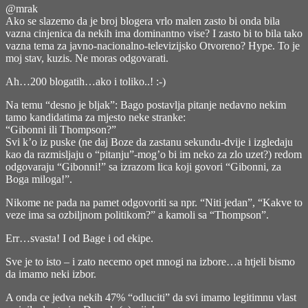
@mrak
Ako se slazemo da je broj blogera vrlo malen zasto bi onda bila
vazna cinjenica da nekih ima dominantno vise? I zasto bi to bila tako
vazna tema za javno-nacionalno-televizijsko Otvoreno? Hype. To je
moj stav, kuzis. Ne moras odgovarati.
Ah…200 blogatih…ako i toliko..! :-)
Na temu “desno je bljak”: Bago postavlja pitanje nedavno nekim
tamo kandidatima za mjesto neke stranke:
“Gibonni ili Thompson?”
Svi k’o iz puske (ne daj Boze da zastanu sekundu-dvije i izgledaju
kao da razmisljaju o “pitanju”-mog’o bi im neko za zlo uzet?) redom
odgovaraju “Gibonni!” sa izrazom lica koji govori “Gibonni, za
Boga miloga!”.
Nikome ne pada na pamet odgovoriti sa npr. “Niti jedan”, “Kakve to
veze ima sa ozbiljnom politikom?” a kamoli sa “Thompson”.
Err…svasta! I od Bage i od ekipe.
Sve je to isto – i zato necemo opet mnogi na izbore…a htjeli bismo
da imamo neki izbor.
A onda ce jedva nekih 47% “odluciti” da svi imamo legitimnu vlast