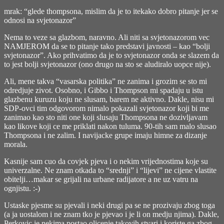
mrak: “glede thompsona, mislim da je to itekako dobro pitanje jer se
odnosi na svjetonazor”
Nema to veze sa glazbom, naravno. Ali niti sa svjetonazorom vec
NAMJEROM da se to pitanje tako predstavi javnosti – kao “bolji
svjetonazor”. Ako prihvatimo da je to svjetonazor onda se slazem da
to jest bolji svjetonazor (ono drugo na sto se aludiralo uopce nije).
Ali, mene takva “vasarska politika” ne zanima i grozim se sto mi
odredjuje zivot. Osobno, i Gibbo i Thompson mi spadaju u istu
glazbenu kuruzu koju ne slusam, barem ne aktivno. Dakle, nisu mi
SDP-ovci tim odgovorom nimalo pokazali svjetonazor koji bi me
zanimao kao sto niti one koji slusaju Thompsona ne dozivljavam
kao likove koji ce me priklati nakon tuluma. 90-tih sam malo slusao
Thompsona i ne zalim. I navijacke grupe imaju himne za dizanje
morala.
Kasnije sam cuo da covjek pjeva i o nekim vrijednostima koje su
univerzalne. Ne znam otkada to “srednji” i “lijevi” ne cijene vlastite
obitelji…makar se grijali na urbane radijatore a ne uz vatru na
ognjistu. :-)
Ustaske pjesme su pjevali i neki drugi pa se ne prozivaju zbog toga
(a ja uostalom i ne znam tko je pjevao i je li on medju njima). Dakle,
Perkovic je nekima postao olicenje takovih stvari i koriste ga zbog