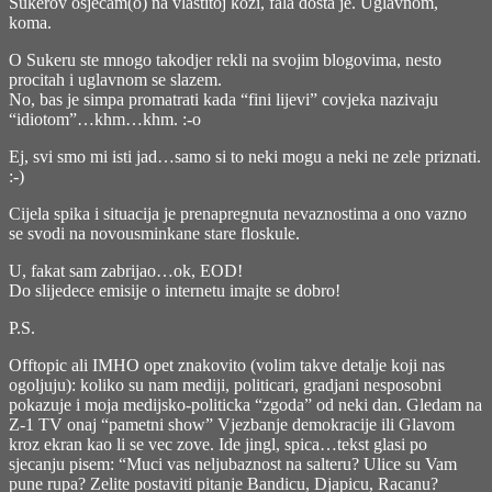
Sukerov osjecam(o) na vlastitoj kozi, fala dosta je. Uglavnom,
koma.
O Sukeru ste mnogo takodjer rekli na svojim blogovima, nesto
procitah i uglavnom se slazem.
No, bas je simpa promatrati kada “fini lijevi” covjeka nazivaju
“idiotom”…khm…khm. :-o
Ej, svi smo mi isti jad…samo si to neki mogu a neki ne zele priznati.
:-)
Cijela spika i situacija je prenapregnuta nevaznostima a ono vazno
se svodi na novousminkane stare floskule.
U, fakat sam zabrijao…ok, EOD!
Do slijedece emisije o internetu imajte se dobro!
P.S.
Offtopic ali IMHO opet znakovito (volim takve detalje koji nas
ogoljuju): koliko su nam mediji, politicari, gradjani nesposobni
pokazuje i moja medijsko-politicka “zgoda” od neki dan. Gledam na
Z-1 TV onaj “pametni show” Vjezbanje demokracije ili Glavom
kroz ekran kao li se vec zove. Ide jingl, spica…tekst glasi po
sjecanju pisem: “Muci vas neljubaznost na salteru? Ulice su Vam
pune rupa? Zelite postaviti pitanje Bandicu, Djapicu, Racanu?