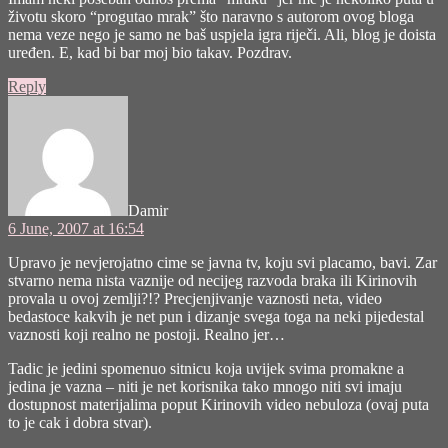
životu skoro “progutao mrak” što naravno s autorom ovog bloga
nema veze nego je samo ne baš uspjela igra riječi. Ali, blog je doista
uređen. E, kad bi bar moj bio takav. Pozdrav.
Reply
says:
Damir
6 June, 2007 at 16:54
Upravo je nevjerojatno cime se javna tv, koju svi placamo, bavi. Zar
stvarno nema nista vaznije od necijeg razvoda braka ili Kirinovih
provala u ovoj zemlji?!? Precjenjivanje vaznosti neta, video
bedastoce kakvih je net pun i dizanje svega toga na neki pijedestal
vaznosti koji realno ne postoji. Realno jer…
Tadic je jedini spomenuo sitnicu koja uvijek svima promakne a
jedina je vazna – niti je net korisnika tako mnogo niti svi imaju
dostupnost materijalima poput Kirinovih video nebuloza (ovaj puta
to je cak i dobra stvar).