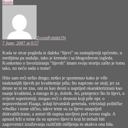
Reply
says:
ZoomPolitikON
7 June, 2007 at 0:57
Kada se stvar pogleda iz daleka “lijevi” su zastupljeniji općenito, u
medijima pa nadalje, tako je krenulo i sa blogosferom izgleda.
Konkretno o favoriziranju “lijevih” imam svoju teoriju zašto je tomu
tako, no neću sada o tome!
Htio sam reći nešto drugo; netko je spomenuo kako je više
istaknutijih lijevih jer kvalitetnije pišu; što naprosto ne stoji; jer za
desne se ni ne zna, oni su kao desni u naprijed okarakterizirani kao
manje kvalitetni, a mnogo ih je, dobrih. Jer, primjerice što bi lijevi, u
svijesti superiorniji, mogao reći o desnom koji piše npr. o
nepravednosti Haaga, izdaji hrvatskih generala, veleizdaji političke
vrhuške i tome slično, takve teme su za lijeve unaprijed
diskvalificirane, a autori tih napisa stavljeni pod zvono rugla. A
apsurd leži u tome da su upravo lijevi ti koji bi trebali biti
zagovornici izražavanja različitih mišljenja m akakva ona bila.