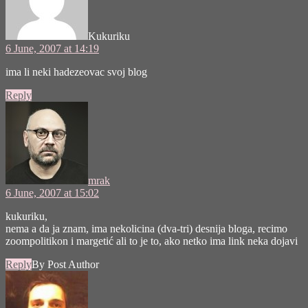
Kukuriku
6 June, 2007 at 14:19
ima li neki hadezeovac svoj blog
Reply
says:
mrak
6 June, 2007 at 15:02
kukuriku,
nema a da ja znam, ima nekolicina (dva-tri) desnija bloga, recimo
zoompolitikon i margetić ali to je to, ako netko ima link neka dojavi
Reply
By Post Author
says: