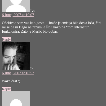
Ivo
6 June, 2007 at 10:07
Očekivao sam vas kao gosta… Inače je emisija bila dosta loša, čini
mi se da ni Bago ne razumije što i kako na “tom internetu”
funkcionira. Zato je Merlić bio dobar.
Reply
says:
Ire
6 June, 2007 at 10:57
svaka čast :)
Reply
says: