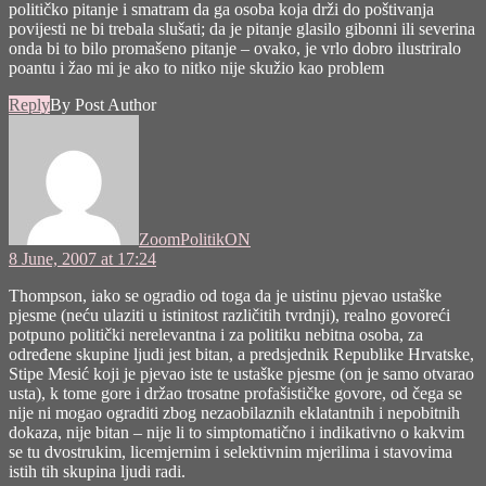
političko pitanje i smatram da ga osoba koja drži do poštivanja
povijesti ne bi trebala slušati; da je pitanje glasilo gibonni ili severina
onda bi to bilo promašeno pitanje – ovako, je vrlo dobro ilustriralo
poantu i žao mi je ako to nitko nije skužio kao problem
Reply
By Post Author
says:
ZoomPolitikON
8 June, 2007 at 17:24
Thompson, iako se ogradio od toga da je uistinu pjevao ustaške
pjesme (neću ulaziti u istinitost različitih tvrdnji), realno govoreći
potpuno politički nerelevantna i za politiku nebitna osoba, za
određene skupine ljudi jest bitan, a predsjednik Republike Hrvatske,
Stipe Mesić koji je pjevao iste te ustaške pjesme (on je samo otvarao
usta), k tome gore i držao trosatne profašističke govore, od čega se
nije ni mogao ograditi zbog nezaobilaznih eklatantnih i nepobitnih
dokaza, nije bitan – nije li to simptomatično i indikativno o kakvim
se tu dvostrukim, licemjernim i selektivnim mjerilima i stavovima
istih tih skupina ljudi radi.