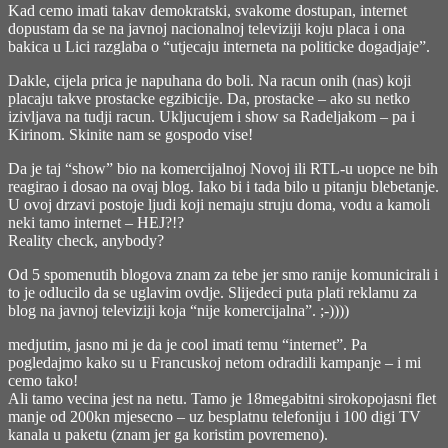
Kad cemo imati takav demokratski, svakome dostupan, internet
dopustam da se na javnoj nacionalnoj televiziji koju placa i ona
bakica u Lici razglaba o “utjecaju interneta na politicke dogadjaje”.
Dakle, cijela prica je napuhana do boli. Na racun onih (nas) koji
placaju takve prostacke egzibicije. Da, prostacke – ako su netko
izivljava na tudji racun. Ukljucujem i show sa Radeljakom – pa i
Kirinom. Skinite nam se gospodo vise!
Da je taj “show” bio na komercijalnoj Novoj ili RTL-u uopce ne bih
reagirao i dosao na ovaj blog. Iako bi i tada bilo u pitanju blebetanje.
U ovoj drzavi postoje ljudi koji nemaju struju doma, vodu a kamoli
neki tamo internet – HEJ?!?
Reality check, anybody?
Od 5 spomenutih blogova znam za tebe jer smo ranije komunicirali i
to je odlucilo da se uglavim ovdje. Slijedeci puta plati reklamu za
blog na javnoj televiziji koja “nije komercijalna”. ;-))))
medjutim, jasno mi je da je cool imati temu “internet”. Pa
pogledajmo kako su u Francuskoj netom odradili kampanje – i mi
cemo tako!
Ali tamo vecina jest na netu. Tamo je 18megabitni sirokopojasni flet
manje od 200kn mjesecno – uz besplatnu telefoniju i 100 digi TV
kanala u paketu (znam jer ga koristim povremeno).