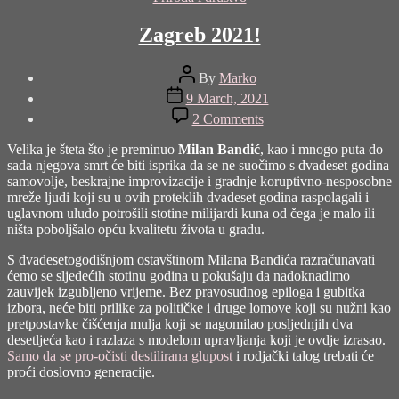
Zagreb 2021!
Post
By
Marko
author
Post
9 March, 2021
date
on
2 Comments
Zagreb
2021!
Velika je šteta što je preminuo
Milan Bandić
, kao i mnogo puta do
sada njegova smrt će biti isprika da se ne suočimo s dvadeset godina
samovolje, beskrajne improvizacije i gradnje koruptivno-nesposobne
mreže ljudi koji su u ovih proteklih dvadeset godina raspolagali i
uglavnom uludo potrošili stotine milijardi kuna od čega je malo ili
ništa poboljšalo opću kvalitetu života u gradu.
S dvadesetogodišnjom ostavštinom Milana Bandića razračunavati
ćemo se sljedećih stotinu godina u pokušaju da nadoknadimo
zauvijek izgubljeno vrijeme. Bez pravosudnog epiloga i gubitka
izbora, neće biti prilike za političke i druge lomove koji su nužni kao
pretpostavke čišćenja mulja koji se nagomilao posljednjih dva
desetljeća kao i razlaza s modelom upravljanja koji je ovdje izrasao.
Samo da se pro-očisti destilirana glupost
i rodjački talog trebati će
proći doslovno generacije.