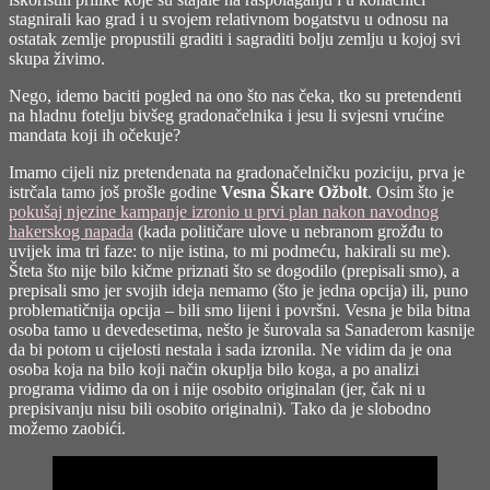
stagnirali kao grad i u svojem relativnom bogatstvu u odnosu na
ostatak zemlje propustili graditi i sagraditi bolju zemlju u kojoj svi
skupa živimo.
Nego, idemo baciti pogled na ono što nas čeka, tko su pretendenti
na hladnu fotelju bivšeg gradonačelnika i jesu li svjesni vrućine
mandata koji ih očekuje?
Imamo cijeli niz pretendenata na gradonačelničku poziciju, prva je
istrčala tamo još prošle godine
Vesna Škare Ožbolt
. Osim što je
pokušaj njezine kampanje izronio u prvi plan nakon navodnog
hakerskog napada
(kada političare ulove u nebranom grožđu to
uvijek ima tri faze: to nije istina, to mi podmeću, hakirali su me).
Šteta što nije bilo kičme priznati što se dogodilo (prepisali smo), a
prepisali smo jer svojih ideja nemamo (što je jedna opcija) ili, puno
problematičnija opcija – bili smo lijeni i površni. Vesna je bila bitna
osoba tamo u devedesetima, nešto je šurovala sa Sanaderom kasnije
da bi potom u cijelosti nestala i sada izronila. Ne vidim da je ona
osoba koja na bilo koji način okuplja bilo koga, a po analizi
programa vidimo da on i nije osobito originalan (jer, čak ni u
prepisivanju nisu bili osobito originalni). Tako da je slobodno
možemo zaobići.