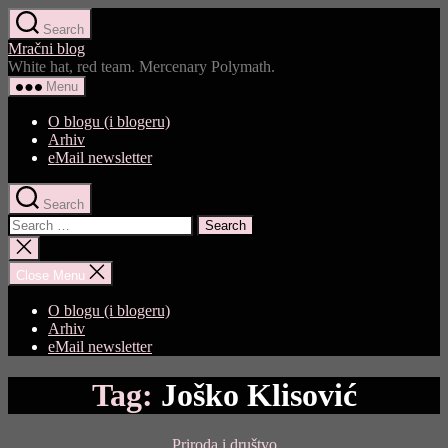
Skip
Search
to
Mračni blog
the
White hat, red team. Mercenary Polymath.
content
Menu
O blogu (i blogeru)
Arhiv
eMail newsletter
Search
Search
for:
Close
search
Close Menu
O blogu (i blogeru)
Arhiv
eMail newsletter
Tag:
Joško Klisović
Categories
Priroda i društvo