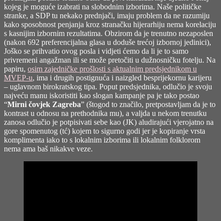
kojeg je moguće izabrati na slobodnim izborima. Naše političke
stranke, a SDP tu nekako prednjači, imaju problem da ne razumiju
kako sposobnost penjanja kroz stranačku hijerarhiju nema korelaciju
s kasnijim izbornim rezultatima. Obzirom da je trenutno nezaposlen
(nakon 692 preferencijalna glasa u doduše trećoj izbornoj jedinici),
Joško se prihvatio ovog posla i vidjeti ćemo da li je to samo
privremeni angažman ili se može pretočiti u dužnosničku fotelju. Na
papiru,
osim zajedničke prošlosti s aktualnim predsjednikom u
MVEP-u
, ima i drugih postignuća i naizgled besprijekornu karijeru
– uglavnom birokratskog tipa. Poput predsjednika, odlučio je svoju
najveću manu iskoristiti kao slogan kampanje pa je tako postao
“
Mirni čovjek Zagreba
” (štogod to značilo, pretpostavljam da je to
kontrast u odnosu na prethodnika mu), a valjda u nekom trenutku
zanosa odlučio je potpisivati sebe kao (JK) aludirajući vjerojatno na
gore spomenutog (tć) kojem to sigurno godi jer je kopiranje vrsta
komplimenta iako to s lokalnim izborima ili lokalnim folklorom
nema ama baš nikakve veze.