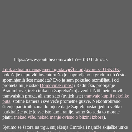
https://www.youtube.com/watch?v=-t5UTLkfoUs
I dok aktualni management grada vježba odgovore za USKOK
,
pokušajte napraviti inventuru što je napravljeno u gradu u tih često
spominjanih šest mandata? Evo ja sam pokušao razmišljati i od
prometa mi je ostao
Domovinski most
i Radnička, probijanje
Branimirove, treća traka na Zagrebačkoj aveniji. Niti metra novih
tramvajskih pruga, ali smo zato (uvijek iste)
tramvaje kupili nekoliko
puta
, stotine kamera i sve veće prometne gužve. Nekontrolirano
širenje parkirnih zona do mjere da je Zagreb postao jedno veliko
parkiralište gdje je sve isto kao i ranije, samo što sada to morate
platiti (
nekad više, nekad manje ovisno o blizini izbora
).
Sjetimo se šatora na trgu, sniježenja Cmroka i najniže skijaške utrke