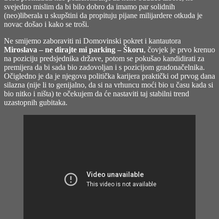
svejedno mislim da bi bilo dobro da imamo par solidnih
(neo)liberala u skupštini da propituju pijane milijardere otkuda je
novac došao i kako se troši.
Ne smijemo zaboraviti ni Domovinski pokret i kantautora
Miroslava – ne dirajte mi parking – Škoru
, čovjek je prvo krenuo
na poziciju predsjednika države, potom se pokušao kandidirati za
premijera da bi sada bio zadovoljan i s pozicijom gradonačelnika.
Očigledno je da je njegova politička karijera praktički od prvog dana
silazna (nije li to genijalno, da si na vrhuncu moći bio u času kada si
bio nitko i ništa) te očekujem da će nastaviti taj stabilni trend
uzastopnih gubitaka.