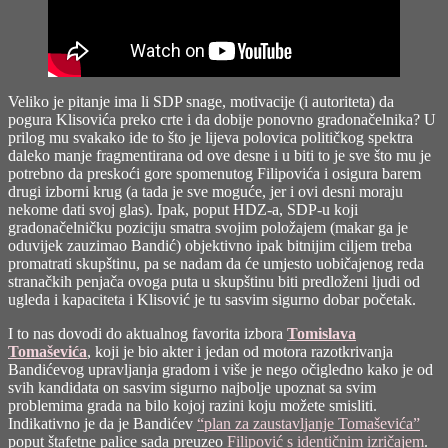
Veliko je pitanje ima li SDP snage, motivacije (i autoriteta) da
pogura Klisovića preko crte i da dobije ponovno gradonačelnika? U
prilog mu svakako ide to što je lijeva polovica političkog spektra
daleko manje fragmentirana od ove desne i u biti to je sve što mu je
potrebno da preskoći gore spomenutog Filipovića i osigura barem
drugi izborni krug (a tada je sve moguće, jer i ovi desni moraju
nekome dati svoj glas). Ipak, poput HDZ-a, SDP-u koji
gradonačelničku poziciju smatra svojim položajem (makar ga je
oduvijek zauzimao Bandić) objektivno ipak bitnijim ciljem treba
promatrati skupštinu, pa se nadam da će umjesto uobičajenog reda
stranačkih penjača ovoga puta u skupštinu biti predloženi ljudi od
ugleda i kapaciteta i Klisović je tu sasvim sigurno dobar početak.
I to nas dovodi do aktualnog favorita izbora
Tomislava
Tomaševića
, koji je bio akter i jedan od motora razotkrivanja
Bandićevog upravljanja gradom i više je nego očigledno kako je od
svih kandidata on sasvim sigurno najbolje upoznat sa svim
problemima grada na bilo kojoj razini koju možete smisliti.
Indikativno je da je Bandićev
“plan za zaustavljanje Tomaševića”
poput štafetne palice sada preuzeo
Filipović s identičnim izričajem
.