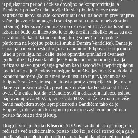
u prijelaznom periodu dok se dovoljno ne kompromitiraju, a
Plenković pronađe neke novije Ressler pionir-klonove (ostali
zagrebački likovi su više koncentrirani da u najnovijim previranjima
sačuvaju svoje leno nego da se eksponiraju u novim neizvjesnim
bitkama). Plenkovića zanima samo da rezultat HDZ-a na lokalnim
izborima bude bolji nego što je to bio prošlih nekoliko puta, pa ako
se zalomi da kandidat uđe u drugi krug super (to je otprilike i
platforma na kojoj su pokušali snubiti Damira Vanđelića). Danas je
situacija naravno nešto drugačija i anonimni Filipović je odjednom
ušao u prvu ligu, no i dalje, treba opravdati/prevladati dvanaest
godina tihe ili glasne koalicije s Bandićem i neumornog dizanja
ručica za takvo upravljanje gradom kao i žetončiće i neprincipijelnu
koaliciju koja je Plenkoviću osigurala preživaljavanje. Kao dodatni
komični moment (što bi ameri rekli insult to injury), vidim da se
Filipović zalaže za transparentnost a protiv korupcije, što je, mislim
da se svi možemo složiti, posebno smiješno kada dolazi od HDZ-
ovca. Činjenica jest da je Bandić svojim odlaskom najveću uslugu
napravio upravo HDZ-u, jer se sada HDZ uopće ne mora previše
baviti nasljeđem svoje isprepletenosti s Bandićem tako da je
Filipović, niti svojom krivnjom a još manje zaslugom odjednom
postao favorit za drugi krug.
Drugi favorit je
Joško Klisović
, SDP-ov kandidat koji je, mogli bi
reći sada već tradicionalno, postao tako što je čak i stranci koja ga je
predlagala postalo totalno očito da prvi kandidat nije ujedno i onaj