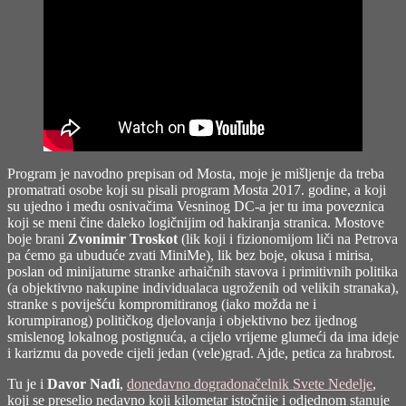
Program je navodno prepisan od Mosta, moje je mišljenje da treba
promatrati osobe koji su pisali program Mosta 2017. godine, a koji
su ujedno i među osnivačima Vesninog DC-a jer tu ima poveznica
koji se meni čine daleko logičnijim od hakiranja stranica. Mostove
boje brani
Zvonimir Troskot
(lik koji i fizionomijom liči na Petrova
pa ćemo ga ubuduće zvati MiniMe), lik bez boje, okusa i mirisa,
poslan od minijaturne stranke arhaičnih stavova i primitivnih politika
(a objektivno nakupine individualaca ugroženih od velikih stranaka),
stranke s poviješću kompromitiranog (iako možda ne i
korumpiranog) političkog djelovanja i objektivno bez ijednog
smislenog lokalnog postignuća, a cijelo vrijeme glumeći da ima ideje
i karizmu da povede cijeli jedan (vele)grad. Ajde, petica za hrabrost.
Tu je i
Davor Nađi
,
donedavno dogradonačelnik Svete Nedelje
,
koji se preselio nedavno koji kilometar istočnije i odjednom stanuje