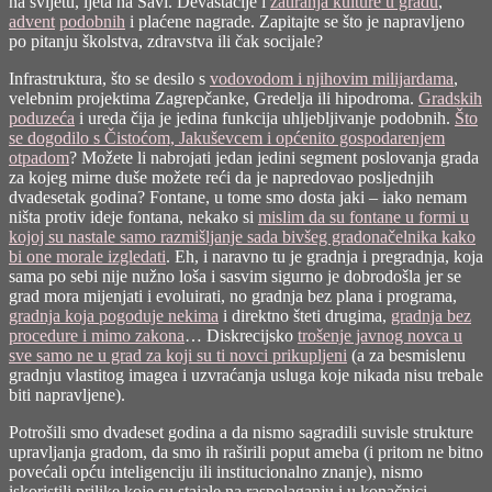
na svijetu, ljeta na Savi. Devastacije i
zatiranja kulture u gradu
,
advent
podobnih
i plaćene nagrade. Zapitajte se što je napravljeno
po pitanju školstva, zdravstva ili čak socijale?
Infrastruktura, što se desilo s
vodovodom i njihovim milijardama
,
velebnim projektima Zagrepčanke, Gredelja ili hipodroma.
Gradskih
poduzeća
i ureda čija je jedina funkcija uhljebljivanje podobnih.
Što
se dogodilo s Čistoćom, Jakuševcem i općenito gospodarenjem
otpadom
? Možete li nabrojati jedan jedini segment poslovanja grada
za kojeg mirne duše možete reći da je napredovao posljednjih
dvadesetak godina? Fontane, u tome smo dosta jaki – iako nemam
ništa protiv ideje fontana, nekako si
mislim da su fontane u formi u
kojoj su nastale samo razmišljanje sada bivšeg gradonačelnika kako
bi one morale izgledati
. Eh, i naravno tu je gradnja i pregradnja, koja
sama po sebi nije nužno loša i sasvim sigurno je dobrodošla jer se
grad mora mijenjati i evoluirati, no gradnja bez plana i programa,
gradnja koja pogoduje nekima
i direktno šteti drugima,
gradnja bez
procedure i mimo zakona
… Diskrecijsko
trošenje javnog novca u
sve samo ne u grad za koji su ti novci prikupljeni
(a za besmislenu
gradnju vlastitog imagea i uzvraćanja usluga koje nikada nisu trebale
biti napravljene).
Potrošili smo dvadeset godina a da nismo sagradili suvisle strukture
upravljanja gradom, da smo ih raširili poput ameba (i pritom ne bitno
povećali opću inteligenciju ili institucionalno znanje), nismo
iskoristili prilike koje su stajale na raspolaganju i u konačnici