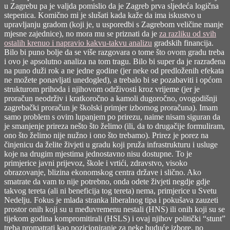
u Zagrebu pa je valjda pomislio da je Zagreb prva sljedeća logična
stepenica. Komično mi je slušati kada kaže da ima iskustvo u
upravljanju gradom (koji je, u usporedbi s Zagrebom veličine manje
mjesne zajednice), no mora mu se priznati da je
za razliku od svih
ostalih krenuo i napravio kakvu-takvu analizu
gradskih financija.
Bilo bi puno bolje da se više razgovara o tome što ovom gradu treba
i ovo je apsolutno analiza na tom tragu. Bilo bi super da je razrađena
na puno duži rok a ne jedne godine (jer neke od predloženih efekata
ne možete ponavljati unedogled), a trebalo bi se pozabaviti i općom
strukturom prihoda i njihovom održivosti kroz vrijeme (jer je
proračun neodrživ i kratkoročno a kamoli dugoročno, ovogodišnji
zagrebački proračun je školski primjer izbornog proračuna). Imam
samo problem s ovim lupanjem po prirezu, naime nisam siguran da
je smanjenje prireza nešto što želimo (ili, da to drugačije formuliram,
ono što želimo nije nužno i ono što trebamo). Prirez je porez na
činjenicu da želite živjeti u gradu koji pruža infrastrukturu i usluge
koje na drugim mjestima jednostavno nisu dostupne. To je
primjerice javni prijevoz, škole i vrtići, zdravstvo, visoko
obrazovanje, blizina ekonomskog centra države i slično. Ako
smatrate da vam to nije potrebno, onda odete živjeti negdje gdje
takvog tereta (ali ni beneficija tog tereta) nema, primjerice u Svetu
Nedelju. Fokus je mlada stranka liberalnog tipa i pokušava zauzeti
prostor onih koji su u međuvremenu nestali (HNS) ili onih koji su se
tijekom godina kompromitirali (HSLS) i ovaj njihov politički “stunt”
treba promatrati kao pozicioniranje za neke buduće izbore, no