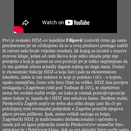
Prvi je svakako HDZ-ov kandidat
Filipović
(osloviti ćemo ga samo
prezimenom jer ne očekujemo da se u ovoj predstavi predugo zadrži
ili ostvari neki hvale vrijedan rezultat), lik kojeg su izvukli s rezerve
rezevne klupe, jedan od onih likova koje nitko nikada prije nije
primjetio a koji je gurnut na ovu poziciju jer je toliko neprimjetan da
će mu gubitak izbora actually dignuti rejting na dugu stazu. Dolazi
iz ekonomske frakcije HDZ-a koja žari i pali na ekonomskom
fakultetu, dakle iz iste enklave iz koje je potekao i (tć) – o kojem,
opako sumnjičim, ćemo vrlo brzo čitati na veliko. HDZ ima povijest
neslaganja s Zagrebom (vidi pod Tuđman ili 101), te objektivno
nema što osobito tražiti ovdje, no kako je ostatak pozicije/opozicije
takav kakav je, ispada da i HDZ ima nekakvu šansu. Budimo realni,
Plenkoviću Zagreb uopće ne treba ako ništa drugo zato što će po
položajnoj renti eventualni pobjednik u Zagrebu potražiti njegovu
glavu prvom prilikom. Ipak, nema velikih razloga za brigu,
Zagrebački HDZ je tradicionalno disfunkcionalan i općenito u
rasulu još od igara prijestolja između Plenkovićeve stranačke biro-
aristokracije i Brkićevog klana, dok su ovi aktualni lideri ovdje samo