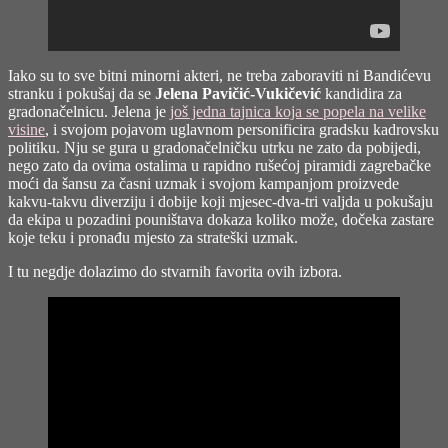
Iako su to sve bitni minorni akteri, ne treba zaboraviti ni Bandićevu
stranku i pokušaj da se
Jelena Pavičić-Vukičević
kandidira za
gradonačelnicu. Jelena je
još jedna tajnica koja se popela na velike
visine
, i svojom pojavom uglavnom personificira gradsku kadrovsku
politiku. Nju se gura u gradonačelničku utrku ne zato da pobijedi,
nego zato da ovima ostalima u rapidno rušećoj piramidi zagrebačke
moći da šansu za časni uzmak i svojom kampanjom proizvede
kakvu-takvu diverziju i dobije koji mjesec-dva-tri valjda u pokušaju
da ekipa u pozadini pouništava dokaza koliko može, dočeka zastare
koje teku i pronađu mjesto za strateški uzmak.
I tu negdje dolazimo do stvarnih favorita ovih izbora.