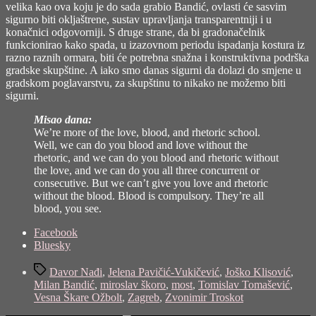
velika kao ova koju je do sada grabio Bandić, ovlasti će sasvim
sigurno biti okljaštrene, sustav upravljanja transparentniji i u
konačnici odgovorniji. S druge strane, da bi gradonačelnik
funkcionirao kako spada, u izazovnom periodu ispadanja kostura iz
razno raznih ormara, biti će potrebna snažna i konstruktivna podrška
gradske skupštine. A iako smo danas sigurni da dolazi do smjene u
gradskom poglavarstvu, za skupštinu to nikako ne možemo biti
sigurni.
Misao dana:
We’re more of the love, blood, and rhetoric school.
Well, we can do you blood and love without the
rhetoric, and we can do you blood and rhetoric without
the love, and we can do you all three concurrent or
consecutive. But we can’t give you love and rhetoric
without the blood. Blood is compulsory. They’re all
blood, you see.
Share
Facebook
the
Bluesky
post
Tags
"Zagreb
Davor Nađi
,
Jelena Pavičić-Vukičević
,
Joško Klisović
,
2021!"
Milan Bandić
,
miroslav škoro
,
most
,
Tomislav Tomašević
,
Vesna Škare Ožbolt
,
Zagreb
,
Zvonimir Troskot