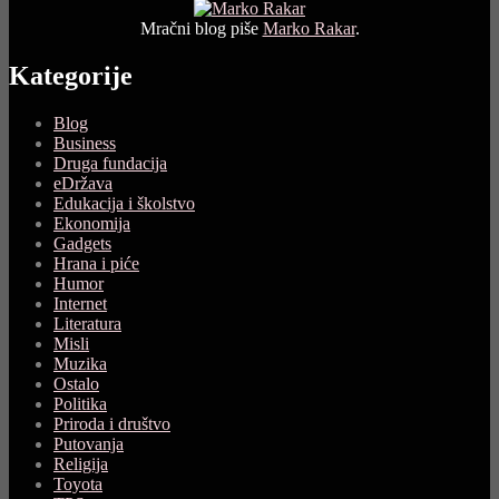
Mračni blog piše
Marko Rakar
.
Kategorije
Blog
Business
Druga fundacija
eDržava
Edukacija i školstvo
Ekonomija
Gadgets
Hrana i piće
Humor
Internet
Literatura
Misli
Muzika
Ostalo
Politika
Priroda i društvo
Putovanja
Religija
Toyota