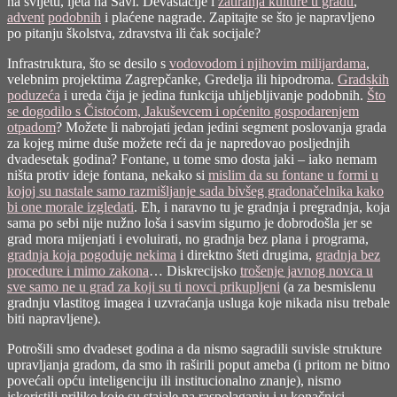
na svijetu, ljeta na Savi. Devastacije i
zatiranja kulture u gradu
,
advent
podobnih
i plaćene nagrade. Zapitajte se što je napravljeno
po pitanju školstva, zdravstva ili čak socijale?
Infrastruktura, što se desilo s
vodovodom i njihovim milijardama
,
velebnim projektima Zagrepčanke, Gredelja ili hipodroma.
Gradskih
poduzeća
i ureda čija je jedina funkcija uhljebljivanje podobnih.
Što
se dogodilo s Čistoćom, Jakuševcem i općenito gospodarenjem
otpadom
? Možete li nabrojati jedan jedini segment poslovanja grada
za kojeg mirne duše možete reći da je napredovao posljednjih
dvadesetak godina? Fontane, u tome smo dosta jaki – iako nemam
ništa protiv ideje fontana, nekako si
mislim da su fontane u formi u
kojoj su nastale samo razmišljanje sada bivšeg gradonačelnika kako
bi one morale izgledati
. Eh, i naravno tu je gradnja i pregradnja, koja
sama po sebi nije nužno loša i sasvim sigurno je dobrodošla jer se
grad mora mijenjati i evoluirati, no gradnja bez plana i programa,
gradnja koja pogoduje nekima
i direktno šteti drugima,
gradnja bez
procedure i mimo zakona
… Diskrecijsko
trošenje javnog novca u
sve samo ne u grad za koji su ti novci prikupljeni
(a za besmislenu
gradnju vlastitog imagea i uzvraćanja usluga koje nikada nisu trebale
biti napravljene).
Potrošili smo dvadeset godina a da nismo sagradili suvisle strukture
upravljanja gradom, da smo ih raširili poput ameba (i pritom ne bitno
povećali opću inteligenciju ili institucionalno znanje), nismo
iskoristili prilike koje su stajale na raspolaganju i u konačnici