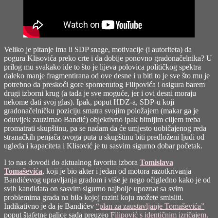
Veliko je pitanje ima li SDP snage, motivacije (i autoriteta) da
pogura Klisovića preko crte i da dobije ponovno gradonačelnika? U
prilog mu svakako ide to što je lijeva polovica političkog spektra
daleko manje fragmentirana od ove desne i u biti to je sve što mu je
potrebno da preskoći gore spomenutog Filipovića i osigura barem
drugi izborni krug (a tada je sve moguće, jer i ovi desni moraju
nekome dati svoj glas). Ipak, poput HDZ-a, SDP-u koji
gradonačelničku poziciju smatra svojim položajem (makar ga je
oduvijek zauzimao Bandić) objektivno ipak bitnijim ciljem treba
promatrati skupštinu, pa se nadam da će umjesto uobičajenog reda
stranačkih penjača ovoga puta u skupštinu biti predloženi ljudi od
ugleda i kapaciteta i Klisović je tu sasvim sigurno dobar početak.
I to nas dovodi do aktualnog favorita izbora
Tomislava
Tomaševića
, koji je bio akter i jedan od motora razotkrivanja
Bandićevog upravljanja gradom i više je nego očigledno kako je od
svih kandidata on sasvim sigurno najbolje upoznat sa svim
problemima grada na bilo kojoj razini koju možete smisliti.
Indikativno je da je Bandićev
“plan za zaustavljanje Tomaševića”
poput štafetne palice sada preuzeo
Filipović s identičnim izričajem
.