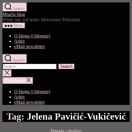
Skip
Search
to
Mračni blog
the
White hat, red team. Mercenary Polymath.
content
Menu
O blogu (i blogeru)
Arhiv
eMail newsletter
Search
Search
for:
Close
search
Close Menu
O blogu (i blogeru)
Arhiv
eMail newsletter
Tag:
Jelena Pavičić-Vukičević
Categories
Priroda i društvo