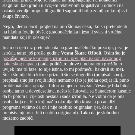
stagnirali kao grad i u svojem relativnom bogatstvu u odnosu na
ostatak zemlje propustili graditi i sagraditi bolju zemlju u kojoj svi
skupa živimo.
Nego, idemo baciti pogled na ono što nas čeka, tko su pretendenti
na hladnu fotelju bivšeg gradonačelnika i jesu li svjesni vrućine
mandata koji ih očekuje?
Imamo cijeli niz pretendenata na gradonačelničku poziciju, prva je
istrčala tamo još prošle godine
Vesna Škare Ožbolt
. Osim što je
pokušaj njezine kampanje izronio u prvi plan nakon navodnog
hakerskog napada
(kada političare ulove u nebranom grožđu to
uvijek ima tri faze: to nije istina, to mi podmeću, hakirali su me).
Šteta što nije bilo kičme priznati što se dogodilo (prepisali smo), a
prepisali smo jer svojih ideja nemamo (što je jedna opcija) ili, puno
problematičnija opcija – bili smo lijeni i površni. Vesna je bila bitna
osoba tamo u devedesetima, nešto je šurovala sa Sanaderom kasnije
da bi potom u cijelosti nestala i sada izronila. Ne vidim da je ona
osoba koja na bilo koji način okuplja bilo koga, a po analizi
programa vidimo da on i nije osobito originalan (jer, čak ni u
prepisivanju nisu bili osobito originalni). Tako da je slobodno
možemo zaobići.