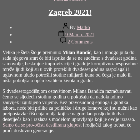
Zagreb 2021!
Post
By
Marko
author
Post
9 March, 2021
date
on
2 Comments
Zagreb
2021!
Velika je šteta što je preminuo
Milan Bandić
, kao i mnogo puta do
sada njegova smrt će biti isprika da se ne suočimo s dvadeset godina
samovolje, beskrajne improvizacije i gradnje koruptivno-nesposobne
mreže ljudi koji su u ovih proteklih dvadeset godina raspolagali i
uglavnom uludo potrošili stotine milijardi kuna od čega je malo ili
ništa poboljšalo opću kvalitetu života u gradu.
S dvadesetogodišnjom ostavštinom Milana Bandića razračunavati
ćemo se sljedećih stotinu godina u pokušaju da nadoknadimo
zauvijek izgubljeno vrijeme. Bez pravosudnog epiloga i gubitka
izbora, neće biti prilike za političke i druge lomove koji su nužni kao
pretpostavke čišćenja mulja koji se nagomilao posljednjih dva
desetljeća kao i razlaza s modelom upravljanja koji je ovdje izrasao.
Samo da se pro-očisti destilirana glupost
i rodjački talog trebati će
proći doslovno generacije.