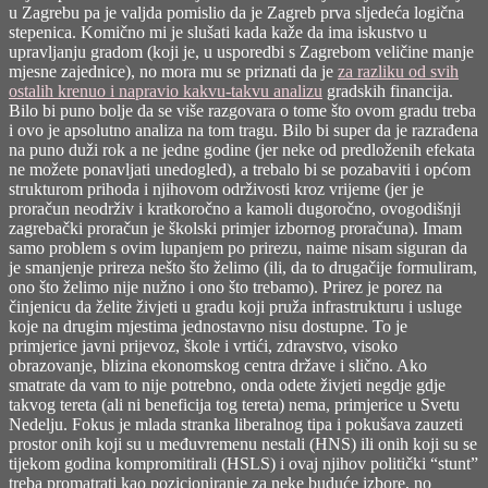
u Zagrebu pa je valjda pomislio da je Zagreb prva sljedeća logična
stepenica. Komično mi je slušati kada kaže da ima iskustvo u
upravljanju gradom (koji je, u usporedbi s Zagrebom veličine manje
mjesne zajednice), no mora mu se priznati da je
za razliku od svih
ostalih krenuo i napravio kakvu-takvu analizu
gradskih financija.
Bilo bi puno bolje da se više razgovara o tome što ovom gradu treba
i ovo je apsolutno analiza na tom tragu. Bilo bi super da je razrađena
na puno duži rok a ne jedne godine (jer neke od predloženih efekata
ne možete ponavljati unedogled), a trebalo bi se pozabaviti i općom
strukturom prihoda i njihovom održivosti kroz vrijeme (jer je
proračun neodrživ i kratkoročno a kamoli dugoročno, ovogodišnji
zagrebački proračun je školski primjer izbornog proračuna). Imam
samo problem s ovim lupanjem po prirezu, naime nisam siguran da
je smanjenje prireza nešto što želimo (ili, da to drugačije formuliram,
ono što želimo nije nužno i ono što trebamo). Prirez je porez na
činjenicu da želite živjeti u gradu koji pruža infrastrukturu i usluge
koje na drugim mjestima jednostavno nisu dostupne. To je
primjerice javni prijevoz, škole i vrtići, zdravstvo, visoko
obrazovanje, blizina ekonomskog centra države i slično. Ako
smatrate da vam to nije potrebno, onda odete živjeti negdje gdje
takvog tereta (ali ni beneficija tog tereta) nema, primjerice u Svetu
Nedelju. Fokus je mlada stranka liberalnog tipa i pokušava zauzeti
prostor onih koji su u međuvremenu nestali (HNS) ili onih koji su se
tijekom godina kompromitirali (HSLS) i ovaj njihov politički “stunt”
treba promatrati kao pozicioniranje za neke buduće izbore, no