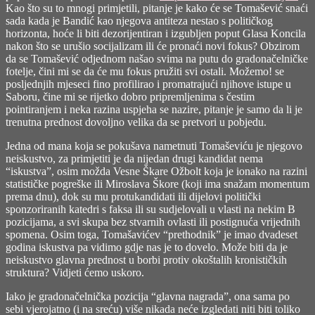
Kao što su to mnogi primjetili, pitanje je kako će se Tomašević snaći
sada kada je Bandić kao njegova antiteza nestao s političkog
horizonta, hoće li biti dezorijentiran i izgubljen poput Glasa Koncila
nakon što se urušio socijalizam ili će pronaći novi fokus? Obzirom
da se Tomašević odjednom našao svima na putu do gradonačelničke
fotelje, čini mi se da će mu fokus pružiti svi ostali. Možemo! se
posljednjih mjeseci fino profilirao i promatrajući njihove istupe u
Saboru, čine mi se rijetko dobro pripremljenima s čestim
pointiranjem i neka razina uspjeha se nazire, pitanje je samo da li je
trenutna prednost dovoljno velika da se pretvori u pobjedu.
Jedna od mana koja se pokušava nametnuti Tomaševiću je njegovo
neiskustvo, za primjetiti je da nijedan drugi kandidat nema
“iskustva”, osim možda Vesne Škare Ožbolt koja je ionako na razini
statističke pogreške ili Miroslava Škore (koji ima snažam momentum
prema dnu), dok su mu protukandidati ili dijelovi politički
sponzoriranih katedri s faksa ili su sudjelovali u vlasti na nekim B
pozicijama, a svi skupa bez stvarnih ovlasti ili postignuća vrijednih
spomena. Osim toga, Tomašavićev “prethodnik” je imao dvadeset
godina iskustva pa vidimo gdje nas je to dovelo. Može biti da je
neiskustvo glavna prednost u borbi protiv okoštalih kronističkih
struktura? Vidjeti ćemo uskoro.
Iako je gradonačelnička pozicija “glavna nagrada”, ona sama po
sebi vjerojatno (i na sreću) više nikada neće izgledati niti biti toliko