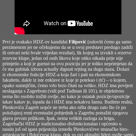
Prvi je svakako HDZ-ov kandidat
Filipović
(osloviti ćemo ga samo
prezimenom jer ne očekujemo da se u ovoj predstavi predugo zadrži
ili ostvari neki hvale vrijedan rezultat), lik kojeg su izvukli s rezerve
rezevne klupe, jedan od onih likova koje nitko nikada prije nije
primjetio a koji je gurnut na ovu poziciju jer je toliko neprimjetan da
će mu gubitak izbora actually dignuti rejting na dugu stazu. Dolazi
iz ekonomske frakcije HDZ-a koja žari i pali na ekonomskom
fakultetu, dakle iz iste enklave iz koje je potekao i (tć) – o kojem,
opako sumnjičim, ćemo vrlo brzo čitati na veliko. HDZ ima povijest
neslaganja s Zagrebom (vidi pod Tuđman ili 101), te objektivno
nema što osobito tražiti ovdje, no kako je ostatak pozicije/opozicije
takav kakav je, ispada da i HDZ ima nekakvu šansu. Budimo realni,
Plenkoviću Zagreb uopće ne treba ako ništa drugo zato što će po
položajnoj renti eventualni pobjednik u Zagrebu potražiti njegovu
glavu prvom prilikom. Ipak, nema velikih razloga za brigu,
Zagrebački HDZ je tradicionalno disfunkcionalan i općenito u
rasulu još od igara prijestolja između Plenkovićeve stranačke biro-
aristokracije i Brkićevog klana, dok su ovi aktualni lideri ovdje samo