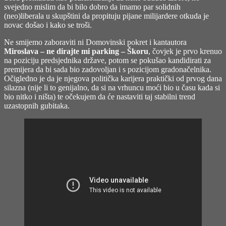
svejedno mislim da bi bilo dobro da imamo par solidnih
(neo)liberala u skupštini da propituju pijane milijardere otkuda je
novac došao i kako se troši.
Ne smijemo zaboraviti ni Domovinski pokret i kantautora
Miroslava – ne dirajte mi parking – Škoru
, čovjek je prvo krenuo
na poziciju predsjednika države, potom se pokušao kandidirati za
premijera da bi sada bio zadovoljan i s pozicijom gradonačelnika.
Očigledno je da je njegova politička karijera praktički od prvog dana
silazna (nije li to genijalno, da si na vrhuncu moći bio u času kada si
bio nitko i ništa) te očekujem da će nastaviti taj stabilni trend
uzastopnih gubitaka.