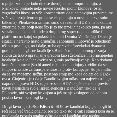
u prijelaznom periodu dok se dovoljno ne kompromitiraju, a
Plenković pronađe neke novije Ressler pionir-klonove (ostali
zagrebački likovi su više koncentrirani da u najnovijim previranjima
sačuvaju svoje leno nego da se eksponiraju u novim neizvjesnim
bitkama). Plenkovića zanima samo da rezultat HDZ-a na lokalnim
izborima bude bolji nego što je to bio prošlih nekoliko puta, pa ako
se zalomi da kandidat uđe u drugi krug super (to je otprilike i
platforma na kojoj su pokušali snubiti Damira Vanđelića). Danas je
situacija naravno nešto drugačija i anonimni Filipović je odjednom
ušao u prvu ligu, no i dalje, treba opravdati/prevladati dvanaest
godina tihe ili glasne koalicije s Bandićem i neumornog dizanja
ručica za takvo upravljanje gradom kao i žetončiće i neprincipijelnu
koaliciju koja je Plenkoviću osigurala preživaljavanje. Kao dodatni
komični moment (što bi ameri rekli insult to injury), vidim da se
Filipović zalaže za transparentnost a protiv korupcije, što je, mislim
da se svi možemo složiti, posebno smiješno kada dolazi od HDZ-
ovca. Činjenica jest da je Bandić svojim odlaskom najveću uslugu
napravio upravo HDZ-u, jer se sada HDZ uopće ne mora previše
baviti nasljeđem svoje isprepletenosti s Bandićem tako da je
Filipović, niti svojom krivnjom a još manje zaslugom odjednom
postao favorit za drugi krug.
Drugi favorit je
Joško Klisović
, SDP-ov kandidat koji je, mogli bi
reći sada već tradicionalno, postao tako što je čak i stranci koja ga je
predlagala postalo totalno očito da prvi kandidat nije ujedno i onaj