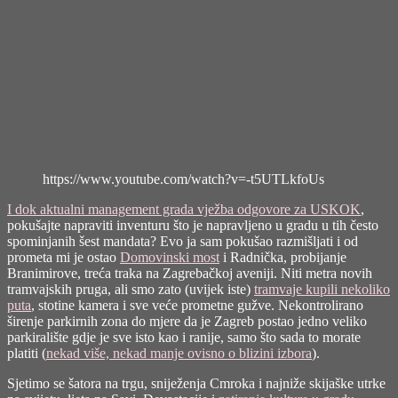
https://www.youtube.com/watch?v=-t5UTLkfoUs
I dok aktualni management grada vježba odgovore za USKOK
,
pokušajte napraviti inventuru što je napravljeno u gradu u tih često
spominjanih šest mandata? Evo ja sam pokušao razmišljati i od
prometa mi je ostao
Domovinski most
i Radnička, probijanje
Branimirove, treća traka na Zagrebačkoj aveniji. Niti metra novih
tramvajskih pruga, ali smo zato (uvijek iste)
tramvaje kupili nekoliko
puta
, stotine kamera i sve veće prometne gužve. Nekontrolirano
širenje parkirnih zona do mjere da je Zagreb postao jedno veliko
parkiralište gdje je sve isto kao i ranije, samo što sada to morate
platiti (
nekad više, nekad manje ovisno o blizini izbora
).
Sjetimo se šatora na trgu, sniježenja Cmroka i najniže skijaške utrke