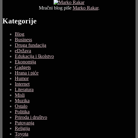
Mračni blog piše
Marko Rakar
.
Kategorije
Blog
Business
Druga fundacija
eDržava
Edukacija i školstvo
Ekonomija
Gadgets
Hrana i piće
Humor
Internet
Literatura
Misli
Muzika
Ostalo
Politika
Priroda i društvo
Putovanja
Religija
Toyota