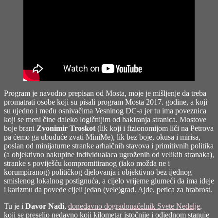
Program je navodno prepisan od Mosta, moje je mišljenje da treba
promatrati osobe koji su pisali program Mosta 2017. godine, a koji
su ujedno i među osnivačima Vesninog DC-a jer tu ima poveznica
koji se meni čine daleko logičnijim od hakiranja stranica. Mostove
boje brani
Zvonimir Troskot
(lik koji i fizionomijom liči na Petrova
pa ćemo ga ubuduće zvati MiniMe), lik bez boje, okusa i mirisa,
poslan od minijaturne stranke arhaičnih stavova i primitivnih politika
(a objektivno nakupine individualaca ugroženih od velikih stranaka),
stranke s poviješću kompromitiranog (iako možda ne i
korumpiranog) političkog djelovanja i objektivno bez ijednog
smislenog lokalnog postignuća, a cijelo vrijeme glumeći da ima ideje
i karizmu da povede cijeli jedan (vele)grad. Ajde, petica za hrabrost.
Tu je i
Davor Nađi
,
donedavno dogradonačelnik Svete Nedelje
,
koji se preselio nedavno koji kilometar istočnije i odjednom stanuje