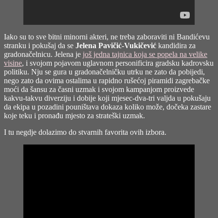
Iako su to sve bitni minorni akteri, ne treba zaboraviti ni Bandićevu
stranku i pokušaj da se
Jelena Pavičić-Vukičević
kandidira za
gradonačelnicu. Jelena je
još jedna tajnica koja se popela na velike
visine
, i svojom pojavom uglavnom personificira gradsku kadrovsku
politiku. Nju se gura u gradonačelničku utrku ne zato da pobijedi,
nego zato da ovima ostalima u rapidno rušećoj piramidi zagrebačke
moći da šansu za časni uzmak i svojom kampanjom proizvede
kakvu-takvu diverziju i dobije koji mjesec-dva-tri valjda u pokušaju
da ekipa u pozadini pouništava dokaza koliko može, dočeka zastare
koje teku i pronađu mjesto za strateški uzmak.
I tu negdje dolazimo do stvarnih favorita ovih izbora.