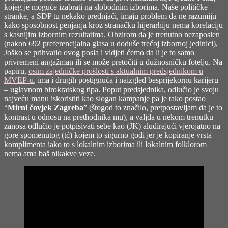
kojeg je moguće izabrati na slobodnim izborima. Naše političke
stranke, a SDP tu nekako prednjači, imaju problem da ne razumiju
kako sposobnost penjanja kroz stranačku hijerarhiju nema korelaciju
s kasnijim izbornim rezultatima. Obzirom da je trenutno nezaposlen
(nakon 692 preferencijalna glasa u doduše trećoj izbornoj jedinici),
Joško se prihvatio ovog posla i vidjeti ćemo da li je to samo
privremeni angažman ili se može pretočiti u dužnosničku fotelju. Na
papiru,
osim zajedničke prošlosti s aktualnim predsjednikom u
MVEP-u
, ima i drugih postignuća i naizgled besprijekornu karijeru
– uglavnom birokratskog tipa. Poput predsjednika, odlučio je svoju
najveću manu iskoristiti kao slogan kampanje pa je tako postao
“
Mirni čovjek Zagreba
” (štogod to značilo, pretpostavljam da je to
kontrast u odnosu na prethodnika mu), a valjda u nekom trenutku
zanosa odlučio je potpisivati sebe kao (JK) aludirajući vjerojatno na
gore spomenutog (tć) kojem to sigurno godi jer je kopiranje vrsta
komplimenta iako to s lokalnim izborima ili lokalnim folklorom
nema ama baš nikakve veze.