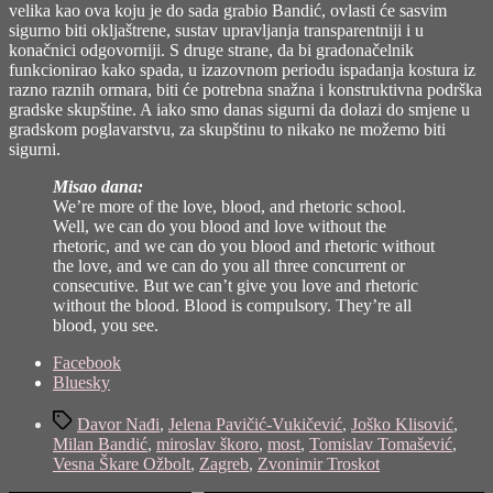
velika kao ova koju je do sada grabio Bandić, ovlasti će sasvim
sigurno biti okljaštrene, sustav upravljanja transparentniji i u
konačnici odgovorniji. S druge strane, da bi gradonačelnik
funkcionirao kako spada, u izazovnom periodu ispadanja kostura iz
razno raznih ormara, biti će potrebna snažna i konstruktivna podrška
gradske skupštine. A iako smo danas sigurni da dolazi do smjene u
gradskom poglavarstvu, za skupštinu to nikako ne možemo biti
sigurni.
Misao dana:
We’re more of the love, blood, and rhetoric school.
Well, we can do you blood and love without the
rhetoric, and we can do you blood and rhetoric without
the love, and we can do you all three concurrent or
consecutive. But we can’t give you love and rhetoric
without the blood. Blood is compulsory. They’re all
blood, you see.
Share
Facebook
the
Bluesky
post
Tags
"Zagreb
Davor Nađi
,
Jelena Pavičić-Vukičević
,
Joško Klisović
,
2021!"
Milan Bandić
,
miroslav škoro
,
most
,
Tomislav Tomašević
,
Vesna Škare Ožbolt
,
Zagreb
,
Zvonimir Troskot