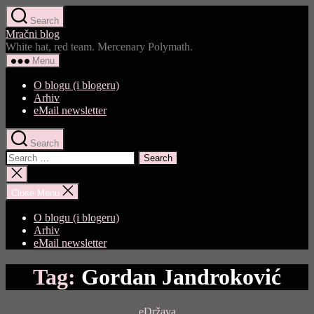
Skip
Search
to
Mračni blog
the
White hat, red team. Mercenary Polymath.
content
Menu
O blogu (i blogeru)
Arhiv
eMail newsletter
Search
Search
for:
Close
search
Close Menu
O blogu (i blogeru)
Arhiv
eMail newsletter
Tag:
Gordan Jandroković
Categories
eDržava