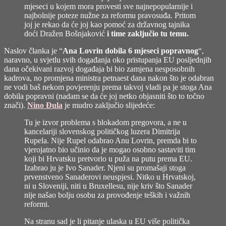
mjeseci u kojem mora provesti sve najnepopularnije i
najbolnije poteze nužne za reformu pravosuđa. Pritom
joj je rekao da će joj kao pomoć za državnog tajnika
doći
Dražen Bošnjaković
i time zaključio tu temu.
Naslov članka je “
Ana Lovrin dobila 6 mjeseci popravnog
“,
naravno, u svjetlu svih događanja oko pristupanja EU posljednjih
dana očekivani razvoj događaja bi bio zamjena nesposobnih
kadrova, no promjena ministra petnaest dana nakon što je odabran
ne vodi baš nekom povjerenju prema takvoj vladi pa je stoga Ana
dobila popravni (nadam se da će joj netko objasniti što to točno
znači).
Nino Đula
je mudro zaključio slijedeće:
Tu je izvor problema s blokadom pregovora, a ne u
kancelariji slovenskog političkog luzera
Dimitrija
Rupela
. Nije Rupel odabrao Anu Lovrin, premda bi to
vjerojatno bio učinio da je mogao osobno sastaviti tim
koji bi Hrvatsku pretvorio u puža na putu prema EU.
Izabrao ju je Ivo Sanader. Njeni su promašaji stoga
prvenstveno Sanaderovi neuspjesi. Nitko u Hrvatskoj,
ni u Sloveniji, niti u Bruxellesu, nije kriv što Sanader
nije našao bolju osobu za provođenje teških i važnih
reformi.
Na stranu sad je li pitanje ulaska u EU više politička