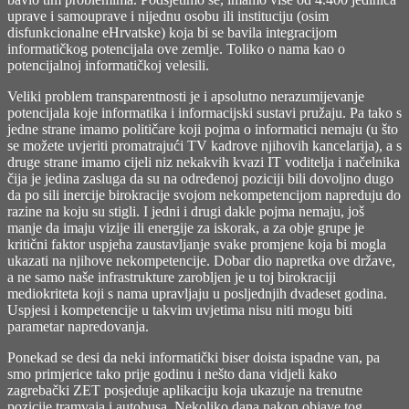
uprave i samouprave i nijednu osobu ili instituciju (osim
disfunkcionalne eHrvatske) koja bi se bavila integracijom
informatičkog potencijala ove zemlje. Toliko o nama kao o
potencijalnoj informatičkoj velesili.
Veliki problem transparentnosti je i apsolutno nerazumijevanje
potencijala koje informatika i informacijski sustavi pružaju. Pa tako s
jedne strane imamo političare koji pojma o informatici nemaju (u što
se možete uvjeriti promatrajući TV kadrove njihovih kancelarija), a s
druge strane imamo cijeli niz nekakvih kvazi IT voditelja i načelnika
čija je jedina zasluga da su na određenoj poziciji bili dovoljno dugo
da po sili inercije birokracije svojom nekompetencijom napreduju do
razine na koju su stigli. I jedni i drugi dakle pojma nemaju, još
manje da imaju vizije ili energije za iskorak, a za obje grupe je
kritični faktor uspjeha zaustavljanje svake promjene koja bi mogla
ukazati na njihove nekompetencije. Dobar dio napretka ove države,
a ne samo naše infrastrukture zarobljen je u toj birokraciji
mediokriteta koji s nama upravljaju u posljednjih dvadeset godina.
Uspjesi i kompetencije u takvim uvjetima nisu niti mogu biti
parametar napredovanja.
Ponekad se desi da neki informatički biser doista ispadne van, pa
smo primjerice tako prije godinu i nešto dana vidjeli kako
zagrebački ZET posjeduje aplikaciju koja ukazuje na trenutne
pozicije tramvaja i autobusa. Nekoliko dana nakon objave tog