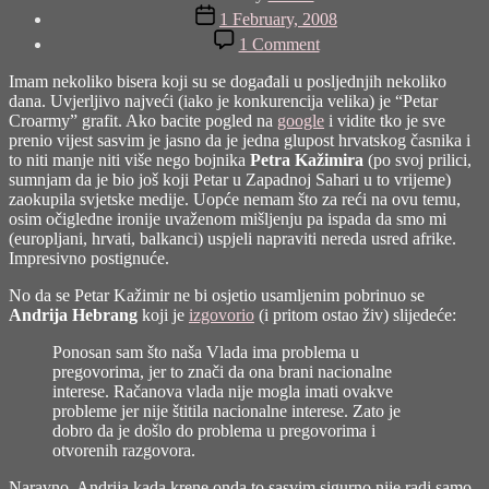
author
Post
1 February, 2008
date
on
1 Comment
Dojam
je
Imam nekoliko bisera koji su se događali u posljednjih nekoliko
sve
dana. Uvjerljivo najveći (iako je konkurencija velika) je “Petar
Croarmy” grafit. Ako bacite pogled na
google
i vidite tko je sve
prenio vijest sasvim je jasno da je jedna glupost hrvatskog časnika i
to niti manje niti više nego bojnika
Petra Kažimira
(po svoj prilici,
sumnjam da je bio još koji Petar u Zapadnoj Sahari u to vrijeme)
zaokupila svjetske medije. Uopće nemam što za reći na ovu temu,
osim očigledne ironije uvaženom mišljenju pa ispada da smo mi
(europljani, hrvati, balkanci) uspjeli napraviti nereda usred afrike.
Impresivno postignuće.
No da se Petar Kažimir ne bi osjetio usamljenim pobrinuo se
Andrija Hebrang
koji je
izgovorio
(i pritom ostao živ) slijedeće:
Ponosan sam što naša Vlada ima problema u
pregovorima, jer to znači da ona brani nacionalne
interese. Račanova vlada nije mogla imati ovakve
probleme jer nije štitila nacionalne interese. Zato je
dobro da je došlo do problema u pregovorima i
otvorenih razgovora.
Naravno, Andrija kada krene onda to sasvim sigurno nije radi samo