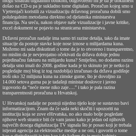
mogu smatrati digitalnim oblikom, odgovoreno mi je da je dokument
došao na CD-u pa je sukladno tome digitalan. Proračun kojeg smo u
Vjetrenjači koristili za vizualizaciju državnog proračuna dobili smo
polulegalnim metodama direktno od djelatnika ministarstva
financija. Na sreću, nakon objave naše vizualizacije i javne kritike,
excel dokument se pojavio na stranicama ministarstva.
Državni proračun nadalje ima samo tri razine detalja, tako da imate
situacije da postoje stavke koje nose iznose u milijardama kuna.
Možemo mi sada diskutirati o tome da je to otvoreno i transparentno,
no mislim da je nevjerojatno očekivati da država dobije jednu
pojedinačnu fakturu na milijardu kuna? Smiješno, no dodatnu razinu
detalja smo imali do 2008. godine kada je to skinuto jer je netko (a
pogledajte moj blog iz tog razdoblja) izračunao da država godišnje
troši oko 32 milijuna kuna na zimske gume, što je dovoljno za
14.000 setova guma pa je tadašnji ministar doslovce i javno
izgovorio da “neće mene niko zaje….” i tako je pala razina
transparentnosti proračuna u Hrvatskoj.
U Hrvatskoj nadalje ne postoji nijedno tijelo koje se sustavno bavi
informatizacijom. Znam da će sada neki skočiti i upozoriti na
instituciju koja se zove eHrvatska, no ako malo bolje pogledate
njihove web stranice biti će vam jasno kako je jedan od njihovih
najvećih dosega digitalizacija TV signala što je posao koji je trebala
istjerati agencija za elektroničke medije a ne oni, i govoriti o tome
kao o digitalizaciji je isto kao i da kažem da je moja kuhinja