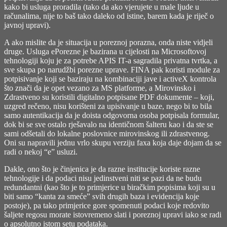
kako bi usluga proradila (tako da ako vjerujete u male ljude u
računalima, nije to baš tako daleko od istine, barem kada je riječ o
javnoj upravi).
A ako mislite da je situacija u poreznoj porazna, onda niste vidjeli
druge. Usluga ePorezne je bazirana u cijelosti na Microsoftovoj
tehnologiji koju je za potrebe APIS IT-a sagradila privatna tvrtka, a
sve skupa po narudžbi porezne uprave. FINA pak koristi module za
potpisivanje koji se baziraju na kombinaciji jave i activeX kontrola
što znači da je opet vezano za MS platforme, a Mirovinsko i
Zdrastveno su koristili digitalno potpisane PDF dokumente – koji,
uzgred rečeno, nisu korišteni za upisivanje u baze, nego bi to bila
samo autentikacija da je doista odgovorna osoba potpisala formular,
dok bi se sve ostalo rješavalo na identičnom šalteru kao i da ste se
sami odšetali do lokalne poslovnice mirovinskog ili zdrastvenog.
Oni su napravili jednu vrlo skupu verziju faxa koja daje dojam da se
radi o nekoj “e” usluzi.
Dakle, ono što je činjenica je da razne institucije koriste razne
tehnologije i da podaci nisu jedinstveni niti se pazi da ne budu
redundantni (kao što je to primjerice u biračkim popisima koji su u
biti samo “kanta za smeće” svih drugih baza i evidencija koje
postoje), pa tako primjerice gore spomenuti podaci koje redovito
šaljete regosu morate istovremeno slati i poreznoj upravi iako se radi
o apsolutno istom setu podataka.