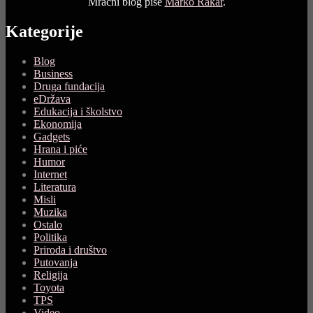
Mračni blog piše
Marko Rakar
.
Kategorije
Blog
Business
Druga fundacija
eDržava
Edukacija i školstvo
Ekonomija
Gadgets
Hrana i piće
Humor
Internet
Literatura
Misli
Muzika
Ostalo
Politika
Priroda i društvo
Putovanja
Religija
Toyota
TPS
Video