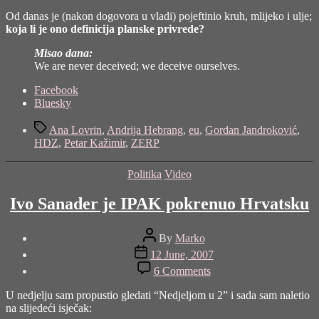
Od danas je (nakon dogovora u vladi) pojeftinio kruh, mlijeko i ulje;
koja li je ono definicija planske privrede?
Misao dana:
We are never deceived; we deceive ourselves.
Share
Facebook
the
Bluesky
post
Tags
"Dojam
Ana Lovrin
,
Andrija Hebrang
,
eu
,
Gordan Jandroković
,
je
HDZ
,
Petar Kažimir
,
ZERP
sve"
Categories
Politika
Video
Ivo Sanader je IPAK pokrenuo Hrvatsku
Post
By
Marko
author
Post
12 June, 2007
date
on
6 Comments
Ivo
Sanader
U nedjelju sam propustio gledati “Nedjeljom u 2” i sada sam naletio
je
na slijedeći isječak:
IPAK