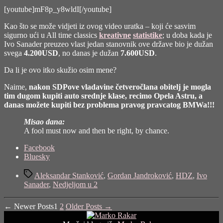
pokrenuo
[youtube]mF8p_y8wldI[/youtube]
Hrvatsku
Kao što se može vidjeti iz ovog video uratka – koji će sasvim
sigurno ući u All time classics
kreativne
statistike
; u doba kada je
Ivo Sanader preuzeo vlast jedan stanovnik ove države bio je dužan
svega
4.200USD
, no danas je dužan
7.600USD
.
Da li je ovo itko skužio osim mene?
Naime,
nakon SDPove vladavine četveročlana obitelj je mogla
tim dugom kupiti auto srednje klase, recimo Opela Astru, a
danas možete kupiti bez problema pravog pravcatog BMWa!!!
Misao dana:
A fool must now and then be right, by chance.
Share
Facebook
the
Bluesky
post
Tags
"Ivo
Aleksandar Stanković
,
Gordan Jandroković
,
HDZ
,
Ivo
Sanader
Sanader
,
Nedjeljom u 2
je
IPAK
Posts
←
Newer
Posts
1
2
Older
Posts
→
pokrenuo
Hrvatsku"
pagination