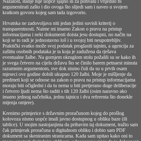
Nažalost, stanje nije uopće sjajno ili za pohvalu i vrijedilo bi
argumentirati zašto i dio ovoga što slijedi sam i naveo u svojem
kratkom govoru kojeg sam tada izgovorio.
Hrvatska ne zadovoljava niti jedan jedini suvisli kriterij o
transparentnosti. Naime mi imamo Zakon o pravu na pristup
informacijama i neki dokumenti doista jesu dostupni, no način na
koji se to radi je jednostavno loš i u svojoj biti neupotrebljiv.
Praktički svatko može svoj podatak proglasiti tajnim, a agencija za
zaštitu osobnih podataka je ta koja je zadužena da rješava
eventualne žalbe. Na gornjem okruglom stolu požalili su se kako ih
je svega četvero na cijelu državu što se činilo barem petnaest minuta
razumnim argumentom, sve dok nismo čuli da su u prvih osam
mjeseci ove godine dobili ukupno 120 žalbi. Moje je mišljenje da
predmeti koji se odnose na zakon o pravu na pristup informacijama
moraju biti očigledni i da tu nema u biti pretjerano duge deliberacije
i četvero ljudi nema što raditi s tih 120 žalbi (osim naravno ako
imamo jednog načelnika, jednu tajnicu i dva referenta što donekle
mijenja omjere).
Krenimo primjerice s državnim proračunom kojeg do prošlog
kolovoza nismo uopće imali javno dostupnog u obliku baze (ili
tablice). U mojim nastojanjima da pribavim taj dokument, tražio sam
čak primjerak proračuna u digitalnom obliku i dobio sam PDF
dokument sa skeniranim stranicama. Kada sam upitao kako oni to