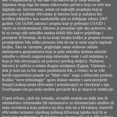
digitalna zbog toga što imam mikrovalnu pećnicu koja na sebi ima
digitalni sat. Istovremeno, jedan od najboljih projekata koji je
proizašao iz kuhinje eHrvatske je hitrorez koji je nažalost bio
korišten isključivo kao marketinški alat za dobijanje izbora 2007.
godine. Od 14.000 zakona i propisa koje je pobrojao USAID i
vijeće za konkurentnost, hitrorez je pronašao njih oko polovice, da
bi za svega njih nekoliko stotina dobili bilo kakve prijedloge i
promjene ili brisanja, da bi na kraju brojka koliko je propisa stvarno
promijenjeno bila toliko porazno loša da me je sram uopće napisati
brojku. Ako ne vjerujete, pogledajte samo nedavne odluke
ministarstva gospodarstva koje je prije nekoliko tjedana ukinulo
odredbe o obvezi osiguravanja mineralne vode i soli rudarima, a
koja je bila obvezujuća od polovice prošlog stoljeća. Nažalost,
hitrorez je zaživio u nekim drugim zemljama (Egipat, Vijetnam…)
dok je kod nas to bio samo predizborni trik, a čelnici su se više
bavili rasporedom posade na “Malo vitra” nego s državnim poslom.
Koliko “nove tehnologije” sporo dolaze možete i sami provjeriti
šetajući pokraj ureda eHrvatske i pokušavajući se checkirati s npr.
FourSquare-om pa onda možete provjeriti tko je mayor te institucije.
Usput rečeno, cijeli niz zemalja, od naših susjeda na dalje ima ili
ministarstvo informatike (ili ministarstvo za informacijsko društvo ili
neku izvedenicu koja pokriva taj dio), dok mi u Hrvatskoj, izuzevši
eHrvatske nemamo nijednog jedinog državnog tajnika koji bi se
bavio tim problemima. Podsjetimo se, imamo više od 4.400 jedinica