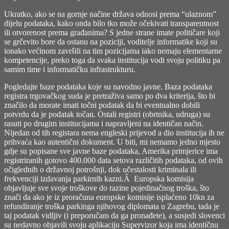
Ukratko, ako se na gornje načine država odnosi prema “ulaznom”
dijelu podataka, kako onda bilo tko može očekivati transparentnost
ili otvorenost prema građanima? S jedne strane imate političare koji
se grčevito bore da ostanu na poziciji, voditelje informatike koji su
ionako većinom završili na tim pozicijama iako nemaju elementarne
kompetencije, preko toga da svaka institucija vodi svoju politiku pa
samim time i informatičku infrastrukturu.
Pogledajte baze podataka koje su navodno javne. Baza podataka
registra trgovačkog suda je pretraživa samo po dva kriterija, što bi
značilo da morate imati točni podatak da bi eventualno dobili
potvrdu da je podatak točan. Ostali registri (obrtnika, udruga) su
rasuti po drugim institucijama i napravljeni na identičan način.
Nijedan od tih registara nema engleski prijevod a dio institucija ih ne
prihvaća kao autentični dokument. U biti, mi nemamo jedno mjesto
gdje su popisane sve javne baze podataka, Amerika primjerice ima
registriranih gotovo 400.000 data setova različitih podataka, od ovih
očiglednih o državnoj potrošnji, dok učestalosti kriminala ili
frekvenciji izdavanja parkirnih kazni.Â Europska komisija
objavljuje sve svoje troškove do razine pojedinačnog troška, što
znači da ako je iz proračuna europske komisije isplaćeno 10kn za
refundiranje troška parkinga njihovog diplomata u Zagrebu, tada je
taj podatak vidljiv (i preporučam da ga pronađete), a susjedi slovenci
su nedavno objavili svoju aplikaciju Supervizor koja ima identičnu