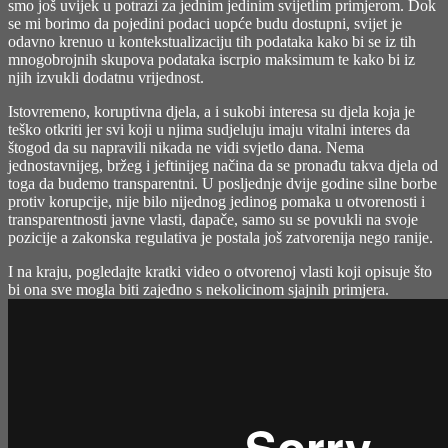
smo još uvijek u potrazi za jednim jedinim svijetlim primjerom. Dok
se mi borimo da pojedini podaci uopće budu dostupni, svijet je
odavno krenuo u kontekstualizaciju tih podataka kako bi se iz tih
mnogobrojnih skupova podataka iscrpio maksimum te kako bi iz
njih izvukli dodatnu vrijednost.
Istovremeno, koruptivna djela, a i sukobi interesa su djela koja je
teško otkriti jer svi koji u njima sudjeluju imaju vitalni interes da
štogod da su napravili nikada ne vidi svjetlo dana. Nema
jednostavnijeg, bržeg i jeftinijeg načina da se pronađu takva djela od
toga da budemo transparentni. U posljednje dvije godine silne borbe
protiv korupcije, nije bilo nijednog jedinog pomaka u otvorenosti i
transparentnosti javne vlasti, dapače, samo su se povukli na svoje
pozicije a zakonska regulativa je postala još zatvorenija nego ranije.
I na kraju, pogledajte kratki video o otvorenoj vlasti koji opisuje što
bi ona sve mogla biti zajedno s nekolicinom sjajnih primjera.