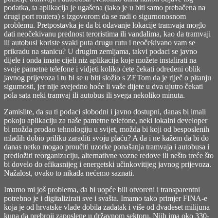
podatka, ta aplikacija je ugašena (iako je u biti samo prebačena na
drugi port routera) s izgovorom da se radi o sigurnonosnom
problemu. Pretpostavka je da bi odavanje lokacije tramvaja moglo
dati neočekivanu prednost teroristima ili vandalima, kao da tramvaji
ili autobusi koriste svaki puta drugu rutu i neočekivano vam se
prikradu na stanicu? U drugim zemljama, takvi podaci se javno
dijele i onda imate cijeli niz aplikacija koje možete instalirati na
svoje pametne telefone i vidjeti koliko ćete čekati određeni oblik
javnog prijevoza i tu bi se u biti složio s ZETom da je riječ o pitanju
sigurnosti, jer nije svejedno hoće li vaše dijete u dva ujutro čekati
pola sata neki tramvaj ili autobus ili svega nekoliko minuta.
Zamislite, da su ti podaci slobodni i javno dostupni, danas bi imali
pokoju aplikaciju za naše pametne telefone, neki lokalni developer
bi možda prodao tehnologiju u svijet, možda bi koji od besposlenih
mladih dobio priliku zaraditi svoju plaću? A da i ne kažem da bi do
danas netko mogao proučiti uzorke ponašanja tramvaja i autobusa i
predložiti reorganizaciju, alternativne vozne redove ili nešto treće što
bi dovelo do efikasnijeg i energetski učinkovitijeg javnog prijevoza.
Nažalost, ovako to nikada nećemo saznati.
Imamo mi još problema, da bi uopće bili otvoreni i transparentni
potrebno je i digitalizirati sve i svašta. Imamo tako primjer FINA-e
koja je od hrvatske vlade dobila zadatak i više od dvadeset milijuna
kuna da prebroji zaposlene u državnom sektoru. Njih ima oko 330-