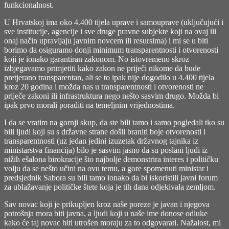
funkcionalnost.
U Hrvatskoj ima oko 4.400 tijela uprave i samouprave (uključujući i
sve institucije, agencije i sve druge pravne subjekte koji na ovaj ili
onaj način upravljaju javnim novcem ili resursima) i mi se u biti
borimo da osiguramo donji minimum transparentnosti i otvorenosti
koji je ionako garantiran zakonom. No istovremeno skroz
izbjegavamo primjetiti kako zakon ne priječi nikome da bude
pretjerano transparentan, ali se to ipak nije dogodilo u 4.400 tijela
kroz 20 godina i možda nas u transparentnosti i otvorenosti ne
priječe zakoni ili infrastruktura nego nešto sasvim drugo. Možda bi
ipak prvo morali poraditi na temeljnim vrijednostima.
I da se vratim na gornji skup, da ste bili tamo i samo pogledali tko su
bili ljudi koji su s državne strane došli braniti boje otvorenosti i
transparentnosti (uz jedan jedini izuzetak državnog tajnika iz
ministarstva financija) bilo je sasvim jasno da su poslani ljudi iz
nižih ešalona birokracije što najbolje demonstrira interes i političku
volju da se nešto učini na ovu temu, a gore spomenuti ministar i
predsjednik Sabora su bili tamo ionako da bi iskoristili javni forum
za ublažavanje političke štete koja je tih dana odjekivala zemljom.
Sav novac koji je prikupljen kroz naše poreze je javan i njegova
potrošnja mora biti javna, a ljudi koji u naše ime donose odluke
kako će taj novac biti utrošen moraju za to odgovarati. Nažalost, mi