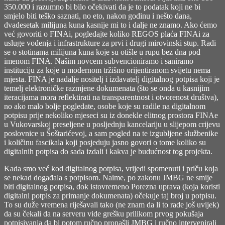
350.000 i razumno bi bilo očekivati da je to podatak koji ne bi
smjelo biti teško saznati, no eto, nakon godinu i nešto dana,
dvadesetak milijuna kuna kasnije mi to i dalje ne znamo. Ako ćemo
već govoriti o FINAi, pogledajte koliko REGOS plaća FINAi za
usluge vođenja i infrastrukture za prvi i drugi mirovinski stup. Radi
se o stotinama milijuna kuna koje su otišle u rupu bez dna pod
imenom FINA. Našim novcem subvencioniramo i saniramo
instituciju za koje u modernom tržišno orijentiranom svijetu nema
mjesta. FINA je nadalje nositelj i izdavatelj digitalnog potpisa koji je
temelj elektroničke razmjene dokumenata (što se onda u kasnijim
iteracijama mora reflektirati na transparentnost i otvorenost društva),
no ako malo bolje pogledate, osobe koje su radile na digitalnom
potpisu prije nekoliko mjeseci su iz donekle elitnog prostora FINAe
u Vukovarskoj preseljene u posljednju kancelariju u slijepom crijevu
poslovnice u Šoštarićevoj, a sam pogled na te izgubljene službenike
i količinu fascikala koji posjeduju jasno govori o tome koliko su
digitalnih potpisa do sada izdali i kakva je budućnost tog projekta.
Kada smo već kod digitalnog potpisa, vrijedi spomenuti i priču koja
se nekad događala s potpisom. Naime, po zakonu JMBG ne smije
biti digitalnog potpisa, dok istovremeno Porezna uprava (koja koristi
digitalni potpis za primanje dokumenata) očekuje taj broj u potpisu.
To su duže vremena riješavali tako (ne znam da li to rade još uvijek)
da su čekali da na serveru vide grešku prilikom prvog pokušaja
potpisivanja da bi potom ručno pronašli JMBG i ručno intervenirali