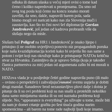
odluka ili datum ulaska u većoj mjeri ovisi o tome kad
ćemo i koliko napredovati u promjenama. Da smo od
sveg tog posla koji ćemo na koncu ionako morati
završiti, da smo, dakle, napravili barem pola, sada
bismo mogli svi naricati kako nas zla Slovenija muči i
zaustavlja, kao što to čini novi šef diplomacije
Gordan
Jandroković
,
još jedan od kadrova probranih više da
slušaju nego da misle.
Slušam baš
Poligraf
na HR1 i Jandroković je onako lijepo i
pristojno (i ne osobito uvjerljivo) ponovio niz propagandnih poruka
koje naša kvazidiplomacija koristi kako bi uvjerila što nas same a
potom i svijet koji nas okružuje kako je pristupanje NATOu kritična
stvar za Hrvatsku. Zanimljivo da je upravo Srbija (koja je također
članica partnerstva za mir) jedan od argumenata zašto bi mi morali u
NATO.
HDZova vlada je u posljednje četiri godine napravila puno (ili malo
– ovisno o perspektivi) i zahvaljujući
/unatoč
svemu uspjela je dobiti
drugi mandat. Sanaderov brod nezaustavljivo plovi dalje i doista je
pitanje da li su ovi problemi koji su nas snašli u proteklih nekoliko
dana samo minijaturna stanka ili su oni naznaka problema koji
slijede. No, “appearance is everything” pa uživajte u tome, može biti
da nam je domet crtanje grafita po šest tisuća godina starim
spomenicima – ali barem na tome rade najbolji ljudi koje imamo.