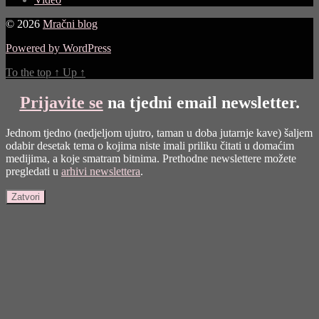
© 2026
Mračni blog
Powered by WordPress
To the top
↑
Up
↑
Prijavite se
na tjedni email newsletter.
Jednom tjedno (nedjeljom ujutro, taman u doba jutarnje kave) šaljem
odabir desetak tema o kojima niste imali priliku čitati u domaćim
medijima, a koje smatram bitnima. Prethodne newslettere možete
pregledati u
arhivi newslettera
.
Zatvori