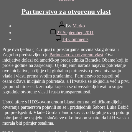
Partnerstvo za otvorenu vlast
Post
By
Marko
author
Post
27 September, 2011
date
on
14 Comments
Partnerstvo
za
Prije dva tjedna (14. rujna) u prostorijama novinarskog doma u
otvorenu
Zagrebu predstavljeno je
Partnerstvo za otvorenu vlast
. Ova
vlast
inicijativa dolazi od američkog predsjednika Baracka Obame koji je
prošle godine na zasjedanju Ujedinjenih naroda najavio pokretanje
ove inicijative, a čiji je cilj globalno partnerstvo prema otvaranju
vlada i vlasti prema svojim građanima. Partnerstvo se sastoji od
osam država inicijalnih pokretača, a Hrvatska se uključila već u prvu
grupu od tridesetak zemalja koje su se obvezale djelovati u smjeru
izgradnje otvorene vlasti i rasta transparentnosti.
Usred afere s HDZ-ovom crnom blagajnom na političkom dijelu
otvaranja partnerstva pojavili su se i predsjednik Sabora Luka Bebić
i potpredsjednik Vlade Gordan Jandroković, od kojih je ovaj potonji
nabrajao silne uspjehe i slučajeve u kojima on smatra da bi Hrvatska
morala biti primjer ostalima.