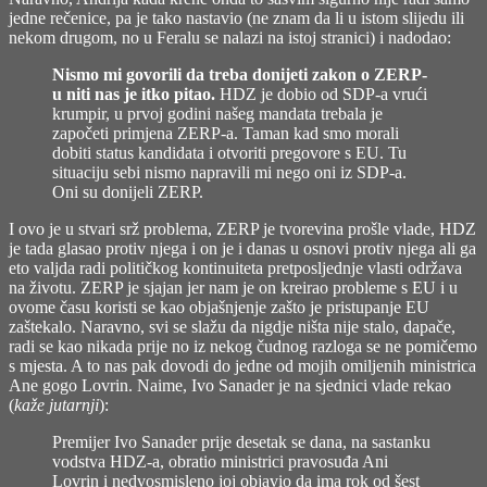
jedne rečenice, pa je tako nastavio (ne znam da li u istom slijedu ili
nekom drugom, no u Feralu se nalazi na istoj stranici) i nadodao:
Nismo mi govorili da treba donijeti zakon o ZERP-
u niti nas je itko pitao.
HDZ je dobio od SDP-a vrući
krumpir, u prvoj godini našeg mandata trebala je
započeti primjena ZERP-a. Taman kad smo morali
dobiti status kandidata i otvoriti pregovore s EU. Tu
situaciju sebi nismo napravili mi nego oni iz SDP-a.
Oni su donijeli ZERP.
I ovo je u stvari srž problema, ZERP je tvorevina prošle vlade, HDZ
je tada glasao protiv njega i on je i danas u osnovi protiv njega ali ga
eto valjda radi političkog kontinuiteta pretposljednje vlasti održava
na životu. ZERP je sjajan jer nam je on kreirao probleme s EU i u
ovome času koristi se kao objašnjenje zašto je pristupanje EU
zaštekalo. Naravno, svi se slažu da nigdje ništa nije stalo, dapače,
radi se kao nikada prije no iz nekog čudnog razloga se ne pomičemo
s mjesta. A to nas pak dovodi do jedne od mojih omiljenih ministrica
Ane gogo Lovrin. Naime, Ivo Sanader je na sjednici vlade rekao
(
kaže jutarnji
):
Premijer
Ivo Sanader
prije desetak se dana, na sastanku
vodstva HDZ-a, obratio ministrici pravosuđa
Ani
Lovrin
i nedvosmisleno joj objavio da ima rok od šest