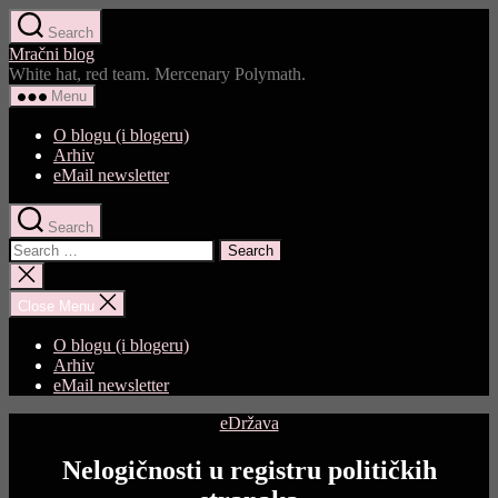
Skip
Search
to
Mračni blog
the
White hat, red team. Mercenary Polymath.
content
Menu
O blogu (i blogeru)
Arhiv
eMail newsletter
Search
Search
for:
Close
search
Close Menu
O blogu (i blogeru)
Arhiv
eMail newsletter
Categories
eDržava
Nelogičnosti u registru političkih