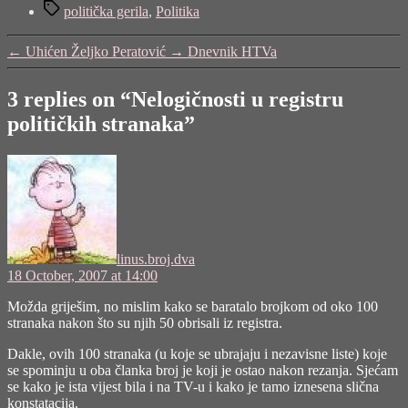
Tags
"Nelogičnosti
politička gerila
,
Politika
u
registru
←
Uhićen Željko Peratović
→
Dnevnik HTVa
političkih
stranaka"
3 replies on “Nelogičnosti u registru
političkih stranaka”
says:
linus.broj.dva
18 October, 2007 at 14:00
Možda griješim, no mislim kako se baratalo brojkom od oko 100
stranaka nakon što su njih 50 obrisali iz registra.
Dakle, ovih 100 stranaka (u koje se ubrajaju i nezavisne liste) koje
se spominju u oba članka broj je koji je ostao nakon rezanja. Sjećam
se kako je ista vijest bila i na TV-u i kako je tamo iznesena slična
konstatacija.