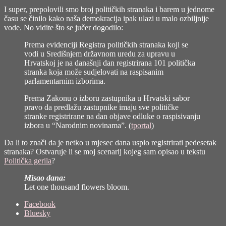
I super, prepolovili smo broj političkih stranaka i barem u jednome
času se činilo kako naša demokracija ipak ulazi u malo ozbiljnije
vode. No vidite što se jučer dogodilo:
Prema evidenciji Registra političkih stranaka koji se
vodi u Središnjem državnom uredu za upravu u
Hrvatskoj je na današnji dan registrirana 101 politička
stranka koja može sudjelovati na raspisanim
parlamentarnim izborima.
Prema Zakonu o izboru zastupnika u Hrvatski sabor
pravo da predlažu zastupnike imaju sve političke
stranke registrirane na dan objave odluke o raspisivanju
izbora u “Narodnim novinama”. (
tportal
)
Da li to znači da je netko u mjesec dana uspio registrirati pedesetak
stranaka? Ostvaruje li se moj scenarij kojeg sam opisao u tekstu
Politička gerila
?
Misao dana:
Let one thousand flowers bloom.
Share
Facebook
the
Bluesky
post