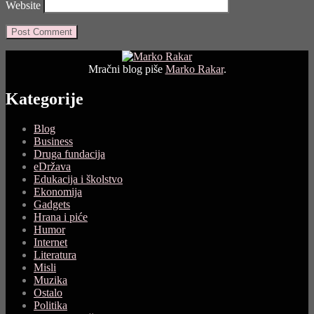
Website
Mračni blog piše
Marko Rakar
.
Kategorije
Blog
Business
Druga fundacija
eDržava
Edukacija i školstvo
Ekonomija
Gadgets
Hrana i piće
Humor
Internet
Literatura
Misli
Muzika
Ostalo
Politika