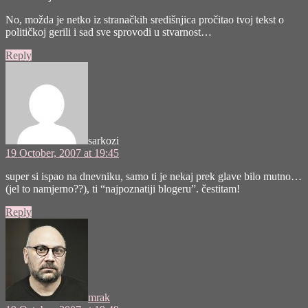
No, možda je netko iz stranačkih središnjica pročitao tvoj tekst o
političkoj gerili i sad sve sprovodi u stvarnost…
Reply
says:
sarkozi
19 October, 2007 at 19:45
super si ispao na dnevniku, samo ti je nekaj prek glave bilo mutno…
(jel to namjerno??), ti “najpoznatiji blogeru”. čestitam!
Reply
says:
mrak