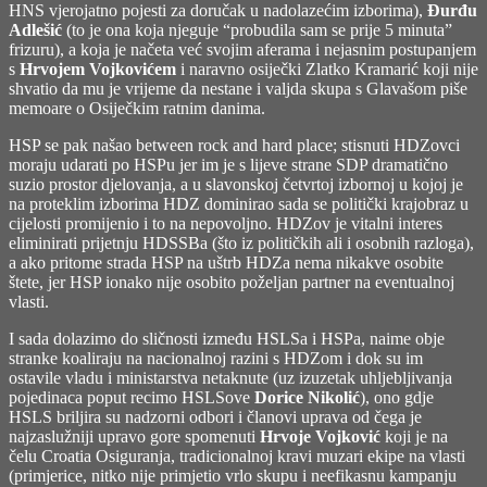
HNS vjerojatno pojesti za doručak u nadolazećim izborima),
Đurđu
Adlešić
(to je ona koja njeguje “probudila sam se prije 5 minuta”
frizuru), a koja je načeta već svojim aferama i nejasnim postupanjem
s
Hrvojem Vojkovićem
i naravno osiječki Zlatko Kramarić koji nije
shvatio da mu je vrijeme da nestane i valjda skupa s Glavašom piše
memoare o Osiječkim ratnim danima.
HSP se pak našao between rock and hard place; stisnuti HDZovci
moraju udarati po HSPu jer im je s lijeve strane SDP dramatično
suzio prostor djelovanja, a u slavonskoj četvrtoj izbornoj u kojoj je
na proteklim izborima HDZ dominirao sada se politički krajobraz u
cijelosti promijenio i to na nepovoljno. HDZov je vitalni interes
eliminirati prijetnju HDSSBa (što iz političkih ali i osobnih razloga),
a ako pritome strada HSP na uštrb HDZa nema nikakve osobite
štete, jer HSP ionako nije osobito poželjan partner na eventualnoj
vlasti.
I sada dolazimo do sličnosti između HSLSa i HSPa, naime obje
stranke koaliraju na nacionalnoj razini s HDZom i dok su im
ostavile vladu i ministarstva netaknute (uz izuzetak uhljebljivanja
pojedinaca poput recimo HSLSove
Dorice Nikolić
), ono gdje
HSLS briljira su nadzorni odbori i članovi uprava od čega je
najzaslužniji upravo gore spomenuti
Hrvoje Vojković
koji je na
čelu Croatia Osiguranja, tradicionalnoj kravi muzari ekipe na vlasti
(primjerice, nitko nije primjetio vrlo skupu i neefikasnu kampanju