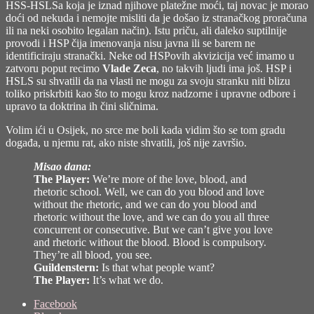
HSS-HSLSa koja je iznad njihove platežne moći, taj novac je morao
doći od nekuda i nemojte misliti da je došao iz stranačkog proračuna
ili na neki osobito legalan način). Istu priču, ali daleko suptilnije
provodi i HSP čija imenovanja nisu javna ili se barem ne
identificiraju stranački. Neke od HSPovih akvizicija već imamo u
zatvoru poput recimo
Vlade Zeca
, no takvih ljudi ima još. HSP i
HSLS su shvatili da na vlasti ne mogu za svoju stranku niti blizu
toliko priskrbiti kao što to mogu kroz nadzorne i upravne odbore i
upravo ta doktrina ih čini sličnima.
Volim ići u Osijek, no srce me boli kada vidim što se tom gradu
događa, u njemu rat, ako niste shvatili, još nije završio.
Misao dana:
The Player:
We’re more of the love, blood, and
rhetoric school. Well, we can do you blood and love
without the rhetoric, and we can do you blood and
rhetoric without the love, and we can do you all three
concurrent or consecutive. But we can’t give you love
and rhetoric without the blood. Blood is compulsory.
They’re all blood, you see.
Guildenstern:
Is that what people want?
The Player:
It’s what we do.
Share
Facebook