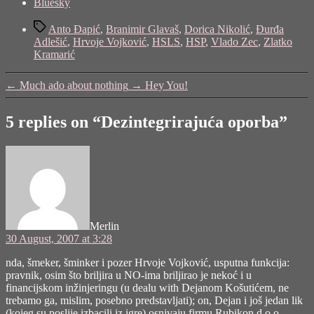
the
Bluesky
post
Tags
"Dezintegrirajuća
Anto Đapić
,
Branimir Glavaš
,
Dorica Nikolić
,
Đurđa
oporba"
Adlešić
,
Hrvoje Vojković
,
HSLS
,
HSP
,
Vlado Zec
,
Zlatko
Kramarić
←
Much ado about nothing
→
Hey You!
5 replies on “Dezintegrirajuća oporba”
says:
Merlin
30 August, 2007 at 3:28
nda, šmeker, šminker i pozer Hrvoje Vojković, usputna funkcija:
pravnik, osim što briljira u NO-ima briljirao je nekoć i u
financijskom inžinjeringu (u dealu with Dejanom Košutićem, ne
trebamo ga, mislim, posebno predstavljati); on, Dejan i još jedan lik
(kojeg su poslije izbacili iz igre) osnivaju firmu Rubikon d.o.o.