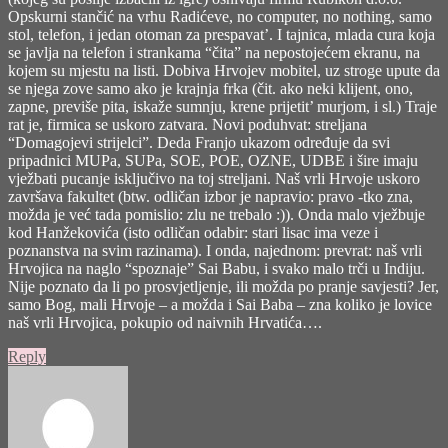
Opskurni stančić na vrhu Radićeve, no computer, no nothing, samo
stol, telefon, i jedan otoman za prespavat’. I tajnica, mlada cura koja
se javlja na telefon i strankama “čita” na nepostojećem ekranu, na
kojem su mjestu na listi. Dobiva Hrvojev mobitel, uz stroge upute da
se njega zove samo ako je krajnja frka (čit. ako neki klijent, ono,
zapne, previše pita, iskaže sumnju, krene prijetit’ murjom, i sl.) Traje
rat je, firmica se uskoro zatvara. Novi poduhvat: streljana
“Domagojevi strijelci”. Deda Franjo ukazom određuje da svi
pripadnici MUPa, SUPa, SOE, POE, OZNE, UDBE i šire imaju
vježbati pucanje isključivo na toj streljani. Naš vrli Hrvoje uskoro
završava fakultet (btw. odličan izbor je napravio: pravo -tko zna,
možda je već tada pomislio: zlu ne trebalo :)). Onda malo vježbuje
kod Hanžekovića (isto odličan odabir: stari lisac ima veze i
poznanstva na svim razinama). I onda, najednom: prevrat: naš vrli
Hrvojica na naglo “spoznaje” Sai Babu, i svako malo trči u Indiju.
Nije poznato da li po prosvjetljenje, ili možda po pranje savjesti? Jer,
samo Bog, mali Hrvoje – a možda i Sai Baba – zna koliko je lovice
naš vrli Hrvojica, pokupio od naivnih Hrvatića….
Reply
says: