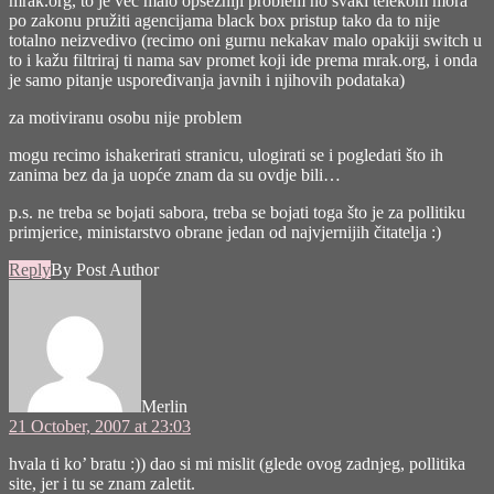
mrak.org, to je već malo opsežniji problem no svaki telekom mora
po zakonu pružiti agencijama black box pristup tako da to nije
totalno neizvedivo (recimo oni gurnu nekakav malo opakiji switch u
to i kažu filtriraj ti nama sav promet koji ide prema mrak.org, i onda
je samo pitanje uspoređivanja javnih i njihovih podataka)
za motiviranu osobu nije problem
mogu recimo ishakerirati stranicu, ulogirati se i pogledati što ih
zanima bez da ja uopće znam da su ovdje bili…
p.s. ne treba se bojati sabora, treba se bojati toga što je za pollitiku
primjerice, ministarstvo obrane jedan od najvjernijih čitatelja :)
Reply
By Post Author
says:
Merlin
21 October, 2007 at 23:03
hvala ti ko’ bratu :)) dao si mi mislit (glede ovog zadnjeg, pollitika
site, jer i tu se znam zaletit.