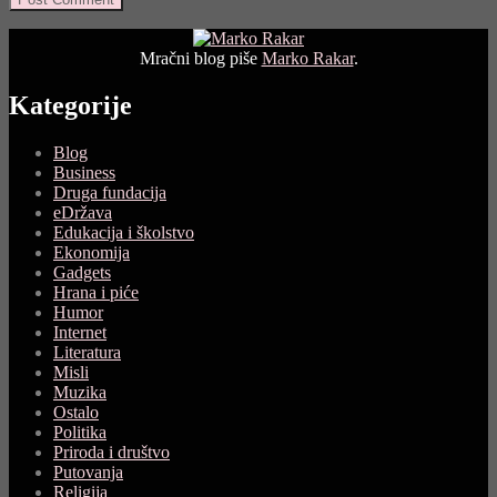
Mračni blog piše
Marko Rakar
.
Kategorije
Blog
Business
Druga fundacija
eDržava
Edukacija i školstvo
Ekonomija
Gadgets
Hrana i piće
Humor
Internet
Literatura
Misli
Muzika
Ostalo
Politika
Priroda i društvo
Putovanja
Religija