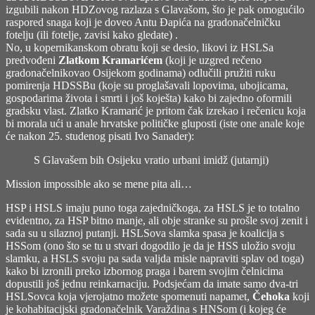
izgubili nakon HDZovog razlaza s Glavašom, što je pak omogućilo
raspored snaga koji je doveo Antu Đapića na gradonačelničku
fotelju (ili fotelje, zavisi kako gledate) .
No, u kopernikanskom obratu koji se desio, likovi iz HSLSa
predvođeni
Zlatkom Kramarićem
(koji je uzgred rečeno
gradonačelnikovao Osijekom godinama) odlučili pružiti ruku
pomirenja HDSSBu (koje su proglašavali lopovima, ubojicama,
gospodarima života i smrti i još koješta) kako bi zajedno oformili
gradsku vlast. Zlatko Kramarić je pritom čak izrekao i rečenicu koja
bi morala ući u anale hrvatske političke gluposti (iste one anale koje
će nakon 25. studenog pisati Ivo Sanader):
S Glavašem bih Osijeku vratio urbani imidž (
jutarnji
)
Mission impossible ako se mene pita ali…
HSP i HSLS imaju puno toga zajedničkoga, za HSLS je to totalno
evidentno, za HSP bitno manje, ali obje stranke su prošle svoj zenit i
sada su u silaznoj putanji. HSLSova slamka spasa je koalicija s
HSSom (ono što se tu u stvari dogodilo je da je HSS uložio svoju
slamku, a HSLS svoju pa sada valjda misle napraviti splav od toga)
kako bi izronili preko izbornog praga i barem svojim čelnicima
dopustili još jednu reinkarnaciju. Podsjećam da imate samo dva-tri
HSLSovca koja vjerojatno možete spomenuti napamet,
Čehoka
koji
je kohabitacijski gradonačelnik Varaždina s HNSom (i kojeg će