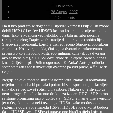
Post
By
Marko
author
Post
28 August, 2007
date
on
5 Comments
Dezintegrirajuća
oporba
Da li itko prati što se događa u Osijeku? Naime u Osijeku su izbore
dobili
HSP
i Glavašev
HDSSB
koji su koalirali do prije nekoliko
dana. Iako je koalicija već nekoliko puta bila na rubu pucanja
(primjerice zbog Đapićeve frustracije da napravi ne osobito lijep
Starčevićev spomenik, kojeg je uzgred rečeno Starčević oporukom
zabranio). No stvar je pukla, čini se, na dvorani za rukomentno
prvenstvo koja navodno košta 900 milijuna kuna (skupa dvorana
ako se mene pita), a HDSSBovci tvrde da je cijena prenapuhana i
iznad Osiječkih platežnih mogućnosti. Košarkaš Anto je odlučio
stvar prerezati i ide u investiciju dvorane pa kud puklo, a čini se da
će puknuti.
Negdje na ovoj točci se situacija komplicira. Naime, u normalnim
uvjetima, koalicija bi propala i potom bi se raspustilo gradsko vijeće
(ili kako se već zove) i otišli bi na izbore. Nakon što je shvatio da
nema druge i Đapić je krenuo drukati za izbore. HDZ i SDP mirno
sa strane promatraju razvoj događaja – SDPu je manje-više svejedno
jer u Osijeku i nema neki rezultat, a HDZu svako međusobno
razbijanje dobre volje između HSPa i HDSSBa ide u korist budući
da su HDSSBovci i HSPovci upravo ono biračko tijelo koje su