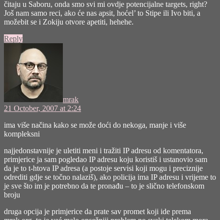
čitaju u Saboru, onda smo svi mi ovdje potencijalne targets, right?
Još nam samo reci, ako će nas apsit, hoćel’ to Stipe ili Ivo biti, a
možebit se i Zokiju otvore apetiti, hehehe.
Reply
says:
mrak
21 October, 2007 at 2:24
ima više načina kako se može doći do nekoga, manje i više
kompleksni
najjedonstavnije je uletiti meni i tražiti IP adresu od komentatora,
primjerice ja sam pogledao IP adresu koju koristiš i ustanovio sam
da je to t-htova IP adresa (a postoje servisi koji mogu i preciznije
odrediti gdje se točno nalaziš), ako policija ima IP adresu i vrijeme to
je sve što im je potrebno da te pronađu – to je slično telefonskom
broju
druga opcija je primjerice da prate sav promet koji ide prema