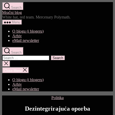
Skip
Search
to
Mračni blog
the
White hat, red team. Mercenary Polymath.
content
Menu
O blogu (i blogeru)
Arhiv
eMail newsletter
Search
Search
for:
Close
search
Close Menu
O blogu (i blogeru)
Arhiv
eMail newsletter
Categories
Politika
Dezintegrirajuća oporba