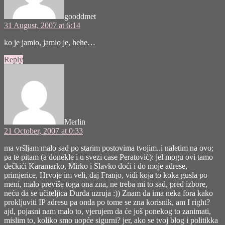
gooddmet
31 August, 2007 at 6:14
ko je jamio, jamio je, hehe…
Reply
says:
Merlin
21 October, 2007 at 0:33
ma vršljam malo sad po starim postovima tvojim..i naletim na ovo;
pa te pitam (a donekle i u svezi case Peratović): jel mogu ovi tamo
dečkići Karamarko, Mirko i Slavko doći i do moje adrese,
primjerice, Hrvoje im veli, daj Franjo, vidi koja to koka gusla po
meni, malo previše toga ona zna, ne treba mi to sad, pred izbore,
neću da se učiteljica Đurđa uzruja :)) Znam da ima neka fora kako
prokljuviti IP adresu pa onda po tome se zna korisnik, am I right?
ajd, pojasni nam malo to, vjerujem da će još ponekog to zanimati,
mislim to, koliko smo uopće sigurni? jer, ako se tvoj blog i politikka