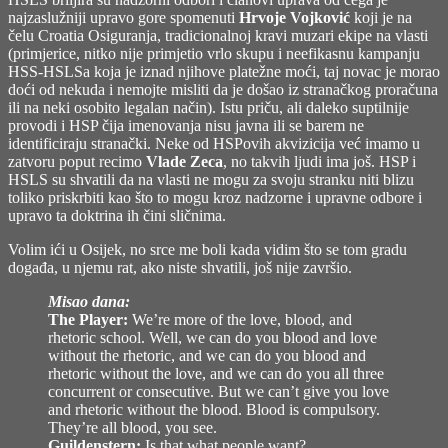
najzaslužniji upravo gore spomenuti
Hrvoje Vojković
koji je na
čelu Croatia Osiguranja, tradicionalnoj kravi muzari ekipe na vlasti
(primjerice, nitko nije primjetio vrlo skupu i neefikasnu kampanju
HSS-HSLSa koja je iznad njihove platežne moći, taj novac je morao
doći od nekuda i nemojte misliti da je došao iz stranačkog proračuna
ili na neki osobito legalan način). Istu priču, ali daleko suptilnije
provodi i HSP čija imenovanja nisu javna ili se barem ne
identificiraju stranački. Neke od HSPovih akvizicija već imamo u
zatvoru poput recimo
Vlade Zeca
, no takvih ljudi ima još. HSP i
HSLS su shvatili da na vlasti ne mogu za svoju stranku niti blizu
toliko priskrbiti kao što to mogu kroz nadzorne i upravne odbore i
upravo ta doktrina ih čini sličnima.
Volim ići u Osijek, no srce me boli kada vidim što se tom gradu
događa, u njemu rat, ako niste shvatili, još nije završio.
Misao dana:
The Player:
We’re more of the love, blood, and
rhetoric school. Well, we can do you blood and love
without the rhetoric, and we can do you blood and
rhetoric without the love, and we can do you all three
concurrent or consecutive. But we can’t give you love
and rhetoric without the blood. Blood is compulsory.
They’re all blood, you see.
Guildenstern:
Is that what people want?