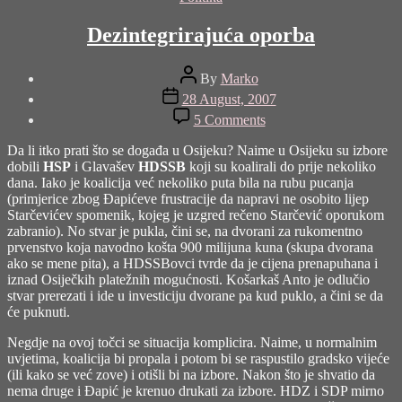
Dezintegrirajuća oporba
Post
By
Marko
author
Post
28 August, 2007
date
on
5 Comments
Dezintegrirajuća
oporba
Da li itko prati što se događa u Osijeku? Naime u Osijeku su izbore
dobili
HSP
i Glavašev
HDSSB
koji su koalirali do prije nekoliko
dana. Iako je koalicija već nekoliko puta bila na rubu pucanja
(primjerice zbog Đapićeve frustracije da napravi ne osobito lijep
Starčevićev spomenik, kojeg je uzgred rečeno Starčević oporukom
zabranio). No stvar je pukla, čini se, na dvorani za rukomentno
prvenstvo koja navodno košta 900 milijuna kuna (skupa dvorana
ako se mene pita), a HDSSBovci tvrde da je cijena prenapuhana i
iznad Osiječkih platežnih mogućnosti. Košarkaš Anto je odlučio
stvar prerezati i ide u investiciju dvorane pa kud puklo, a čini se da
će puknuti.
Negdje na ovoj točci se situacija komplicira. Naime, u normalnim
uvjetima, koalicija bi propala i potom bi se raspustilo gradsko vijeće
(ili kako se već zove) i otišli bi na izbore. Nakon što je shvatio da
nema druge i Đapić je krenuo drukati za izbore. HDZ i SDP mirno