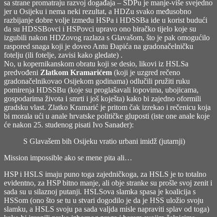
sa strane promatraju razvoj događaja – SDPu je manje-više svejedno
jer u Osijeku i nema neki rezultat, a HDZu svako međusobno
razbijanje dobre volje između HSPa i HDSSBa ide u korist budući
da su HDSSBovci i HSPovci upravo ono biračko tijelo koje su
izgubili nakon HDZovog razlaza s Glavašom, što je pak omogućilo
raspored snaga koji je doveo Antu Đapića na gradonačelničku
fotelju (ili fotelje, zavisi kako gledate) .
No, u kopernikanskom obratu koji se desio, likovi iz HSLSa
predvođeni
Zlatkom Kramarićem
(koji je uzgred rečeno
gradonačelnikovao Osijekom godinama) odlučili pružiti ruku
pomirenja HDSSBu (koje su proglašavali lopovima, ubojicama,
gospodarima života i smrti i još koješta) kako bi zajedno oformili
gradsku vlast. Zlatko Kramarić je pritom čak izrekao i rečenicu koja
bi morala ući u anale hrvatske političke gluposti (iste one anale koje
će nakon 25. studenog pisati Ivo Sanader):
S Glavašem bih Osijeku vratio urbani imidž (
jutarnji
)
Mission impossible ako se mene pita ali…
HSP i HSLS imaju puno toga zajedničkoga, za HSLS je to totalno
evidentno, za HSP bitno manje, ali obje stranke su prošle svoj zenit i
sada su u silaznoj putanji. HSLSova slamka spasa je koalicija s
HSSom (ono što se tu u stvari dogodilo je da je HSS uložio svoju
slamku, a HSLS svoju pa sada valjda misle napraviti splav od toga)