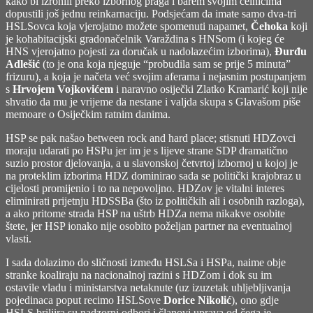
kako bi izronili preko izbornog praga i barem svojim čelnicima
dopustili još jednu reinkarnaciju. Podsjećam da imate samo dva-tri
HSLSovca koja vjerojatno možete spomenuti napamet,
Čehoka
koji
je kohabitacijski gradonačelnik Varaždina s HNSom (i kojeg će
HNS vjerojatno pojesti za doručak u nadolazećim izborima),
Đurđu
Adlešić
(to je ona koja njeguje “probudila sam se prije 5 minuta”
frizuru), a koja je načeta već svojim aferama i nejasnim postupanjem
s
Hrvojem Vojkovićem
i naravno osiječki Zlatko Kramarić koji nije
shvatio da mu je vrijeme da nestane i valjda skupa s Glavašom piše
memoare o Osiječkim ratnim danima.
HSP se pak našao between rock and hard place; stisnuti HDZovci
moraju udarati po HSPu jer im je s lijeve strane SDP dramatično
suzio prostor djelovanja, a u slavonskoj četvrtoj izbornoj u kojoj je
na proteklim izborima HDZ dominirao sada se politički krajobraz u
cijelosti promijenio i to na nepovoljno. HDZov je vitalni interes
eliminirati prijetnju HDSSBa (što iz političkih ali i osobnih razloga),
a ako pritome strada HSP na uštrb HDZa nema nikakve osobite
štete, jer HSP ionako nije osobito poželjan partner na eventualnoj
vlasti.
I sada dolazimo do sličnosti između HSLSa i HSPa, naime obje
stranke koaliraju na nacionalnoj razini s HDZom i dok su im
ostavile vladu i ministarstva netaknute (uz izuzetak uhljebljivanja
pojedinaca poput recimo HSLSove
Dorice Nikolić
), ono gdje
HSLS briljira su nadzorni odbori i članovi uprava od čega je