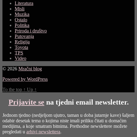
Literatura
Misli
Muzika
Ostalo
Politika
Priroda i društvo
Putovanja
Religija
Toyota
TPS
Video
© 2026
Mračni blog
Powered by WordPress
To the top
↑
Up
↑
Prijavite se
na tjedni email newsletter.
Jednom tjedno (nedjeljom ujutro, taman u doba jutarnje kave) šaljem
odabir desetak tema o kojima niste imali priliku čitati u domaćim
medijima, a koje smatram bitnima. Prethodne newslettere možete
pregledati u
arhivi newslettera
.