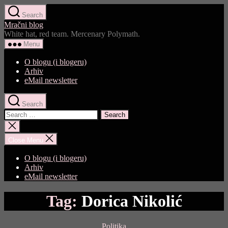
Skip
Search
to
Mračni blog
the
White hat, red team. Mercenary Polymath.
content
Menu
O blogu (i blogeru)
Arhiv
eMail newsletter
Search
Search
for:
Close
search
Close Menu
O blogu (i blogeru)
Arhiv
eMail newsletter
Tag:
Dorica Nikolić
Categories
Politika