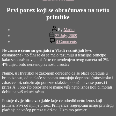
Prvi porez koji se obračunava na netto
primitke
Post
By
Marko
author
Post
27 July, 2009
date
on
4 Comments
Prvi
porez
Ne znam
o čemu su genijalci u Vladi razmišljali
(evo
koji
oksimorona), no čini se da se malo razumiju u temeljne principe
se
kako se obračunavaju plaće te će uvođenjem ovog nameta od 2% ili
obračunava
4% unjeti brdo neravnopravnosti u sustav.
na
netto
Naime, u Hrvatskoj je zakonom određeno da se plaća određuje u
primitke
bruto iznosu, od te plaće se potom umanjuju doprinosi (mirovinsko i
zdrastveno), oduzimaju porezne olakšice, obračunava se porezi i
prirez,Â i ono što preostane je manje više netto iznos koji bi morali
dobiti na vaš tekući račun.
Postoje
dvije bitne varijable
koje će odrediti netto iznos koji
primate. Prvi od njih je prirez. Primjerice, zagrepčani imaju privilegij
plaćanja najvećeg prireza u državi. Uzmimo primjer.