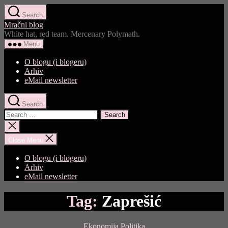
Skip
Search
to
Mračni blog
the
White hat, red team. Mercenary Polymath.
content
Menu
O blogu (i blogeru)
Arhiv
eMail newsletter
Search
Search
for:
Close
search
Close Menu
O blogu (i blogeru)
Arhiv
eMail newsletter
Tag:
Zaprešić
Categories
Ekonomija
Politika