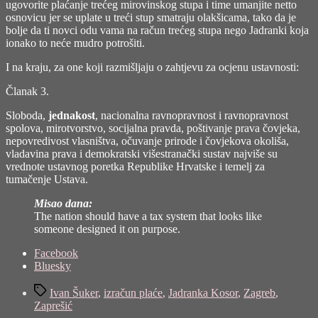
ugovorite plaćanje trećeg mirovinskog stupa i time umanjite netto
osnovicu jer se uplate u treći stup smatraju olakšicama, tako da je
bolje da ti novci odu vama na račun trećeg stupa nego Jadranki koja
ionako to neće mudro potrošiti.
I na kraju, za one koji razmišljaju o zahtjevu za ocjenu ustavnosti:
Članak 3.
Sloboda,
jednakost
, nacionalna ravnopravnost i ravnopravnost
spolova, mirotvorstvo, socijalna pravda, poštivanje prava čovjeka,
nepovredivost vlasništva, očuvanje prirode i čovjekova okoliša,
vladavina prava i demokratski višestranački sustav najviše su
vrednote ustavnog poretka Republike Hrvatske i temelj za
tumačenje Ustava.
Misao dana:
The nation should have a tax system that looks like
someone designed it on purpose.
Share
Facebook
the
Bluesky
post
Tags
"Prvi
Ivan Šuker
,
izračun plaće
,
Jadranka Kosor
,
Zagreb
,
porez
Zaprešić
koji