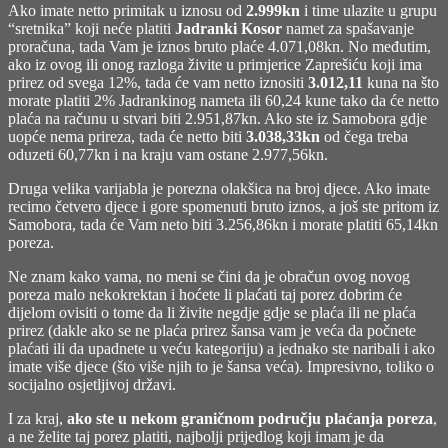
Ako imate netto primitak u iznosu od
2.999kn
i time ulazite u grupu
“sretnika” koji neće platiti
Jadranki Kosor
namet za spašavanje
proračuna, tada Vam je iznos bruto plaće 4.071,08kn. No međutim,
ako iz ovog ili onog razloga živite u primjerice Zaprešiću koji ima
prirez od svega 12%, tada će vam netto iznositi
3.012,11
kuna na što
morate platiti 2% Jadrankinog nameta ili 60,24 kune tako da će netto
plaća na računu u stvari biti 2.951,87kn. Ako ste iz Samobora gdje
uopće nema prireza, tada će netto biti
3.038,33kn
od čega treba
oduzeti 60,77kn i na kraju vam ostane 2.977,56kn.
Druga velika varijabla je porezna olakšica na broj djece. Ako imate
recimo četvero djece i gore spomenuti bruto iznos, a još ste pritom iz
Samobora, tada će Vam neto biti 3.256,86kn i morate platiti 65,14kn
poreza.
Ne znam kako vama, no meni se čini da je obračun ovog novog
poreza malo nekokrektan i hoćete li plaćati taj porez dobrim će
dijelom ovisiti o tome da li živite negdje gdje se plaća ili ne plaća
prirez (dakle ako se ne plaća prirez šansa vam je veća da počnete
plaćati ili da upadnete u veću kategoriju) a jednako ste naribali i ako
imate više djece (što više njih to je šansa veća). Impresivno, toliko o
socijalno osjetljivoj državi.
I za kraj,
ako ste u nekom graničnom području plaćanja poreza
,
a ne želite taj porez platiti, najbolji prijedlog koji imam je da