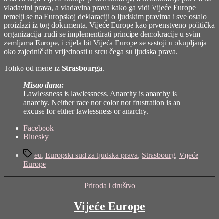
vladavini prava, a vladavina prava kako ga vidi Vijeće Europe
temelji se na Europskoj deklaraciji o ljudskim pravima i sve ostalo
proizlazi iz tog dokumenta. Vijeće Europe kao prvenstveno politička
organizacija trudi se implementirati principe demokracije u svim
zemljama Europe, i cijela bit Vijeća Europe se sastoji u okupljanja
oko zajedničkih vrijednosti u srcu čega su ljudska prava.
Toliko od mene iz
Strasbourg
a.
Misao dana:
Lawlessness is lawlessness. Anarchy is anarchy is
anarchy. Neither race nor color nor frustration is an
excuse for either lawlessness or anarchy.
Share
Facebook
the
Bluesky
post
Tags
"Europski
eu
,
Europski sud za ljudska prava
,
Strasbourg
,
Vijeće
sud
Europe
za
ljudska
Categories
Priroda i društvo
prava"
Vijeće Europe