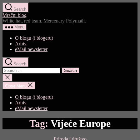
Skip
Search
to
Mračni blog
the
White hat, red team. Mercenary Polymath.
content
Menu
O blogu (i blogeru)
Arhiv
eMail newsletter
Search
Search
for:
Close
search
Close Menu
O blogu (i blogeru)
Arhiv
eMail newsletter
Tag:
Vijeće Europe
Categories
Priroda i društvo