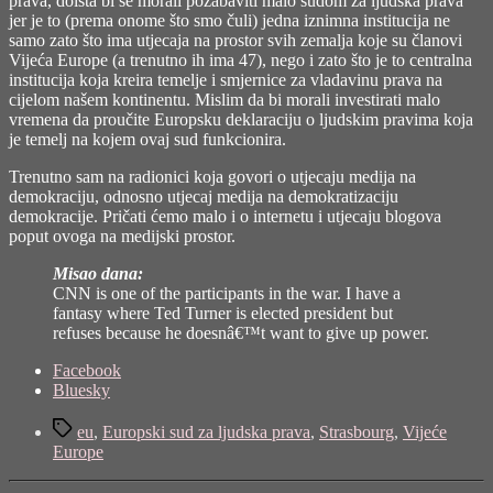
prava, doista bi se morali pozabaviti malo sudom za ljudska prava
jer je to (prema onome što smo čuli) jedna iznimna institucija ne
samo zato što ima utjecaja na prostor svih zemalja koje su članovi
Vijeća Europe (a trenutno ih ima 47), nego i zato što je to centralna
institucija koja kreira temelje i smjernice za vladavinu prava na
cijelom našem kontinentu. Mislim da bi morali investirati malo
vremena da proučite Europsku deklaraciju o ljudskim pravima koja
je temelj na kojem ovaj sud funkcionira.
Trenutno sam na radionici koja govori o utjecaju medija na
demokraciju, odnosno utjecaj medija na demokratizaciju
demokracije. Pričati ćemo malo i o internetu i utjecaju blogova
poput ovoga na medijski prostor.
Misao dana:
CNN is one of the participants in the war. I have a
fantasy where Ted Turner is elected president but
refuses because he doesnâ€™t want to give up power.
Share
Facebook
the
Bluesky
post
Tags
"No
eu
,
Europski sud za ljudska prava
,
Strasbourg
,
Vijeće
news"
Europe