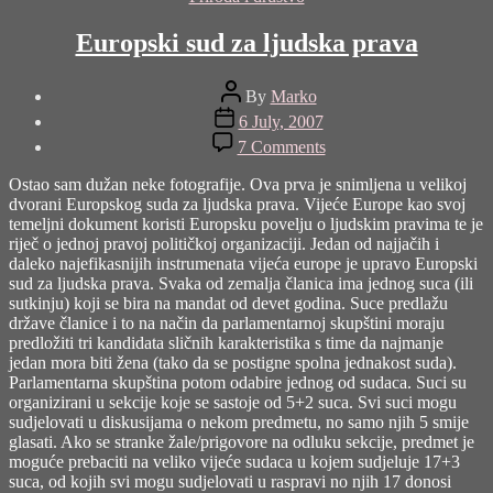
Europski sud za ljudska prava
Post
By
Marko
author
Post
6 July, 2007
date
on
7 Comments
Europski
sud
Ostao sam dužan neke fotografije. Ova prva je snimljena u velikoj
za
dvorani Europskog suda za ljudska prava. Vijeće Europe kao svoj
ljudska
temeljni dokument koristi Europsku povelju o ljudskim pravima te je
prava
riječ o jednoj pravoj političkoj organizaciji. Jedan od najjačih i
daleko najefikasnijih instrumenata vijeća europe je upravo Europski
sud za ljudska prava. Svaka od zemalja članica ima jednog suca (ili
sutkinju) koji se bira na mandat od devet godina. Suce predlažu
države članice i to na način da parlamentarnoj skupštini moraju
predložiti tri kandidata sličnih karakteristika s time da najmanje
jedan mora biti žena (tako da se postigne spolna jednakost suda).
Parlamentarna skupština potom odabire jednog od sudaca. Suci su
organizirani u sekcije koje se sastoje od 5+2 suca. Svi suci mogu
sudjelovati u diskusijama o nekom predmetu, no samo njih 5 smije
glasati. Ako se stranke žale/prigovore na odluku sekcije, predmet je
moguće prebaciti na veliko vijeće sudaca u kojem sudjeluje 17+3
suca, od kojih svi mogu sudjelovati u raspravi no njih 17 donosi