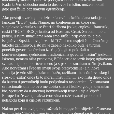
Kada kažem slobodno onda to doslovce i mislim, možete hodati
gdje god želite bez ikakvih ograničenja.
Ako postoji stvar koja me iziritirala ovih nekoliko dana tada je to
famozni “BCS” jezik. Naime, na konferenciji na kojoj sam
sudjelovao koristila su se četiri službena jezika; engleski, francuski,
ruski i “BCS”. BCS je kratica od Bosnian, Croat, Serbian – no u
praksi, u svim situacijama kada smo slušali prijevode to je bio
isključivo Srpski, a ovaj hrvatski “C” nismo uspjeli čuti. Ono što je
također zanimljivo, a što mi je zapelo nekoliko puta je tvrdnja
ponekih govornika (redom iz srbije) koji su pokušali na
konferencijama, sjednicama i radionicama govoriti “našim” jezikom.
Iskreno, nemam ništa protiv tog BCSa jer je to jezik kojeg uglavnom
svi razumijemo, no istovremeno ja srpski ne smatram našim jezikom.
Ako norvežani i šveđani imaju svoje predvoditelje (a njihova
situacija je vrlo slična, kako mi kažu, razlikama između hrvatskog i
srpskog jezika) onda bi to morali imati i mi, ili, ako ništa drugo onda
da barem ti prevoditelji budu podjednako raspoređeni. Ne smatram
se nacionalistom, no ovo me doista smeta i koliko god ja tolerantan
bio, vjerujem da u dnevnoj komunikaciji između tijela Vijeća
Europe i naše zemlje takva tvorevina može stvarati probleme i
nelagodu koju u cijelosti razumijem.
Nakon pet dana ovdje, moj sažetak bi mogao biti slijedeći. Osnovna
teza i težnja Vijeća Europe je demokracija, a demokracija počiva na