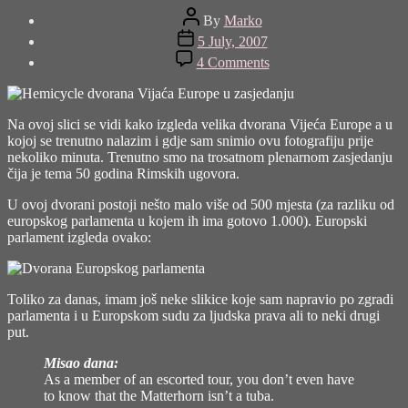
Post
By
Marko
author
Post
5 July, 2007
date
on
4 Comments
Vijeće
Europe
Na ovoj slici se vidi kako izgleda velika dvorana Vijeća Europe a u
kojoj se trenutno nalazim i gdje sam snimio ovu fotografiju prije
nekoliko minuta. Trenutno smo na trosatnom plenarnom zasjedanju
čija je tema 50 godina Rimskih ugovora.
U ovoj dvorani postoji nešto malo više od 500 mjesta (za razliku od
europskog parlamenta u kojem ih ima gotovo 1.000). Europski
parlament izgleda ovako:
Toliko za danas, imam još neke slikice koje sam napravio po zgradi
parlamenta i u Europskom sudu za ljudska prava ali to neki drugi
put.
Misao dana:
As a member of an escorted tour, you don’t even have
to know that the Matterhorn isn’t a tuba.