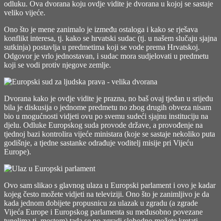
odluku. Ova dvorana koju ovdje vidite je dvorana u kojoj se sastaje
veliko vijeće.
Ono što je mene zanimalo je između ostaloga i kako se rješava
konflikt interesa, tj. kako se hrvatski sudac (tj. u našem slučaju sjajna
sutkinja) postavlja u predmetima koji se vode prema Hrvatskoj.
Odgovor je vrlo jednostavan, i sudac mora sudjelovati u predmetu
koji se vodi protiv njegove zemlje.
Dvorana kako je ovdje vidite je prazna, no baš ovaj tjedan u srijedu
bila je diskusija o jednome predmetu no zbog drugih obveza nisam
bio u mogućnosti vidjeti ovu po svemu sudeći sjajnu instituciju na
djelu. Odluke Europskog suda provode države, a provođenje na
tjednoj bazi kontrolira vijeće ministara (koje se sastaje nekoliko puta
godišnje, a tjedne sastanke odrađuje voditelj misije pri Vijeću
Europe).
Ovo sam slikao s glavnog ulaza u Europski parlament i ovo je kadar
kojeg često možete vidjeti na televiziji. Ono što je zanimljivo je da
kada jednom dobijete propusnicu za ulazak u zgradu (a zgrade
Vijeća Europe i Europskog parlamenta su međusobno povezane
tunelima tj. mostom) tada se po zgradi slobodno možete kretati.