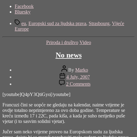
Share
Facebook
the
Bluesky
post
Tags
"Vijeće
eu
,
Europski sud za ljudska prava
,
Strasbourg
,
Vijeće
Europe"
Europe
Categories
Priroda i društvo
Video
No news
Post
By
Marko
author
Post
4 July, 2007
date
on
2 Comments
No
news
[youtube]Q4pY3QtiGyo[/youtube]
Francuzi čini se uopće ne gledaju na kalendar, naime vrijeme je
ovdje totalno neprimjereno za ovo doba godine. Temperature se
kreću između 17 i 22C, pada kiša, a kada je suho nerijetko puše
vjetar (i to sasvim solidni vjetar).
Jučer sam neko vrijeme proveo na Europskom sudu za ljudska