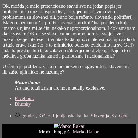
Ok, možda je malo pretenciozno staviti sve na jedan popis jer
problemi nisu nužno usporedivi, no zajedničko svim ovim
problemima su slovenci (ili, puno bolje rečeno, slovenski političari).
Iskreno, nemam ništa protiv slovenaca no količina problema koje
imamo s njima mi se čini nekako neproporcionalnom. I dok smatram
da je sasvim OK da se slovencu neumorno bore za svoje, svoja
prava i svoje interese – trenutak kada njihovi interesi počinju zadirati
u tuđa prava (kao što je to primjerice bolesno evidentno na sv. Geri)
tada to prestaje biti tako zabavno i/ili vrijedno divljenja. Nije li to i
nekakva gruba razlika između patriotizma i nacionalizma?
U čemu je problem, zašto se ne možemo dogovoriti sa slovencima
ili, zašto njih nitko ne razumije?
Misao dana:
Art and totalitarism are not mutually exclusive.
Share
Facebook
the
Bluesky
post
Tags
"Slovenski
granica
,
Krško
,
Ljubljanska banka
,
Slovenija
,
Sv. Gera
mozaik"
Mračni blog piše
Marko Rakar
.