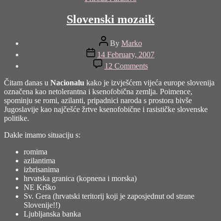
Slovenski mozaik
Post
By
Marko
author
Post
14 February, 2007
date
on
12 Comments
Slovenski
mozaik
Čitam danas u
Nacionalu
kako je izvješćem vijeća europe slovenija
označena kao netolerantna i ksenofobična zemlja. Poimence,
spominju se romi, azilanti, pripadnici naroda s prostora bivše
Jugoslavije kao najčešće žrtve ksenofobične i rasističke slovenske
politike.
Dakle imamo situaciju s:
romima
azilantima
izbrisanima
hrvatska granica (kopnena i morska)
NE Krško
Sv. Gera (hrvatski teritorij koji je zaposjednut od strane
Slovenije!!)
Ljubljanska banka