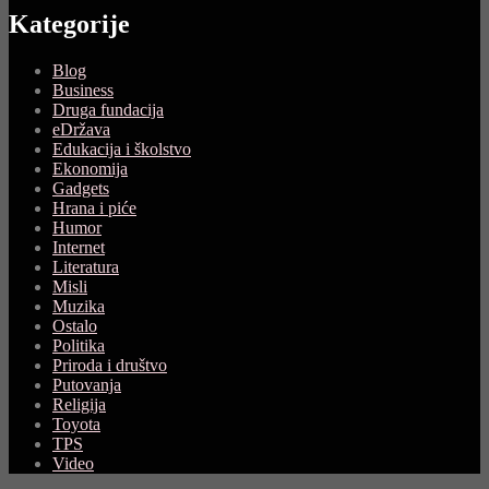
Kategorije
Blog
Business
Druga fundacija
eDržava
Edukacija i školstvo
Ekonomija
Gadgets
Hrana i piće
Humor
Internet
Literatura
Misli
Muzika
Ostalo
Politika
Priroda i društvo
Putovanja
Religija
Toyota
TPS
Video