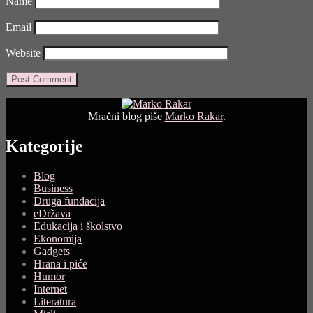
Name
Email
Website
Mračni blog piše
Marko Rakar
.
Kategorije
Blog
Business
Druga fundacija
eDržava
Edukacija i školstvo
Ekonomija
Gadgets
Hrana i piće
Humor
Internet
Literatura