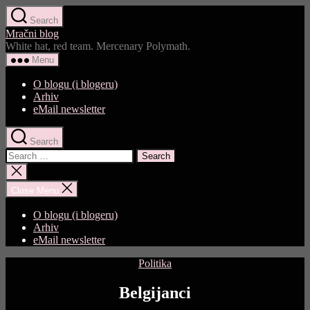
Skip
Search
to
Mračni blog
the
White hat, red team. Mercenary Polymath.
content
Menu
O blogu (i blogeru)
Arhiv
eMail newsletter
Search
Search
for:
Close
search
Close Menu
O blogu (i blogeru)
Arhiv
eMail newsletter
Categories
Politika
Belgijanci