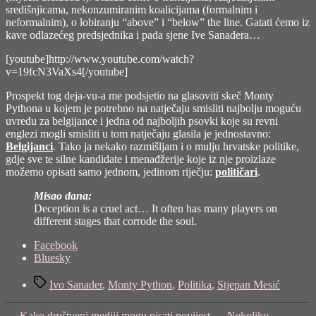
središnjicama, nekonzumiranim koalicijama (formalnim i
neformalnim), o lobiranju “above” i “below” the line. Gatati ćemo iz
kave odlazećeg predsjednika i pada sjene Ive Sanadera…
[youtube]http://www.youtube.com/watch?
v=19fcN3VaXs4[/youtube]
Prospekt tog deja-vu-a me podsjetio na glasoviti skeč Monty
Pythona u kojem je potrebno na natječaju smisliti najbolju moguću
uvredu za belgijance i jedna od najboljih psovki koje su revni
englezi mogli smisliti u tom natječaju glasila je jednostavno:
Belgijanci
. Tako ja nekako razmišljam i o mulju hrvatske politike,
gdje sve te silne kandidate i menađžerije koje iz nje proizlaze
možemo opisati samo jednom, jedinom riječju:
političari
.
Misao dana:
Deception is a cruel act… It often has many players on
different stages that corrode the soul.
Share
Facebook
the
Bluesky
post
Tags
"Belgijanci"
Ivo Sanader
,
Monty Python
,
Politika
,
Stjepan Mesić
←
Kako društveni mediji mogu pisati povijest
→
Nekoliko