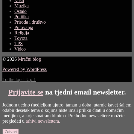
Misli
Muzika
Ostalo
Politika
Priroda i društvo
Putovanja
Religija
Toyota
TPS
Video
© 2026
Mračni blog
Powered by WordPress
To the top
↑
Up
↑
Prijavite se
na tjedni email newsletter.
Jednom tjedno (nedjeljom ujutro, taman u doba jutarnje kave) šaljem
odabir desetak tema o kojima niste imali priliku čitati u domaćim
medijima, a koje smatram bitnima. Prethodne newslettere možete
pregledati u
arhivi newslettera
.
Zatvori