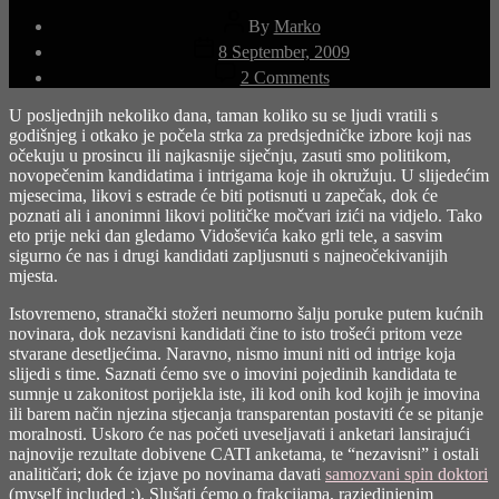
Post
By
Marko
author
Post
8 September, 2009
date
on
2 Comments
Belgijanci
U posljednjih nekoliko dana, taman koliko su se ljudi vratili s
godišnjeg i otkako je počela strka za predsjedničke izbore koji nas
očekuju u prosincu ili najkasnije siječnju, zasuti smo politikom,
novopečenim kandidatima i intrigama koje ih okružuju. U slijedećim
mjesecima, likovi s estrade će biti potisnuti u zapečak, dok će
poznati ali i anonimni likovi političke močvari izići na vidjelo. Tako
eto prije neki dan gledamo Vidoševića kako grli tele, a sasvim
sigurno će nas i drugi kandidati zapljusnuti s najneočekivanijih
mjesta.
Istovremeno, stranački stožeri neumorno šalju poruke putem kućnih
novinara, dok nezavisni kandidati čine to isto trošeći pritom veze
stvarane desetljećima. Naravno, nismo imuni niti od intrige koja
slijedi s time. Saznati ćemo sve o imovini pojedinih kandidata te
sumnje u zakonitost porijekla iste, ili kod onih kod kojih je imovina
ili barem način njezina stjecanja transparentan postaviti će se pitanje
moralnosti. Uskoro će nas početi uveseljavati i anketari lansirajući
najnovije rezultate dobivene CATI anketama, te “nezavisni” i ostali
analitičari; dok će izjave po novinama davati
samozvani spin doktori
(myself included :). Slušati ćemo o frakcijama, razjedinjenim