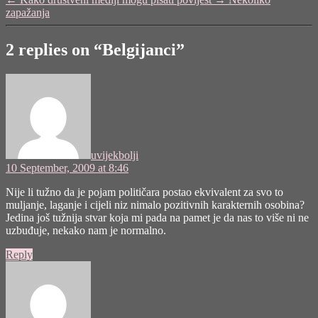
zapažanja
2 replies on “Belgijanci”
says:
uvijekbolji
10 September, 2009 at 8:46
Nije li tužno da je pojam političara postao ekvivalent za svo to
muljanje, laganje i cijeli niz nimalo pozitivnih karakternih osobina?
Jedina još tužnija stvar koja mi pada na pamet je da nas to više ni ne
uzbuđuje, nekako nam je normalno.
Reply
says: