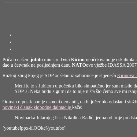
prvog"
Priča o našem
jubito
ministru
Ivici Kirinu
neočekivano je eskalirala 
dao u četvrtak na posljednjem danu
NATO
ove vježbe IDASSA 2007 k
Razlog zbog kojeg je SDP odšetao iz sabornice je slijedeća
Kirinova 
Meni je to s Jubitom u početku bilo simpatično jer sam mislio da 
SDP-a. Neka budu sigurni da to nije ništa što ćemo sve mi iznij
Odmah u petak pao je usmeni demantij, da bi jučer bio odaslan i služb
novinski članak slobodne dalmacije
kaže:
Novinarka Jutarnjeg lista Nikolina Radić, jedna od troje predsta
[youtube]ppx-iilOQkc[/youtube]