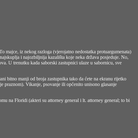
iTo majce, iz nekog razloga (vjerojatno nedostatka protuargumenata)
najskuplja i najozbiljnija kazališta koje neka država posjeduje. No,
a. U trenutku kada saborski zastupnici ulaze u sabornicu, sve
ani bitno manji od broja zastupnika tako da ćete na ekranu rijetko
lje praznom). Vikanje, psovanje ili općenito unisono glasanje
 na Floridi (akteri su attorney general i lt. attorney general; to bi