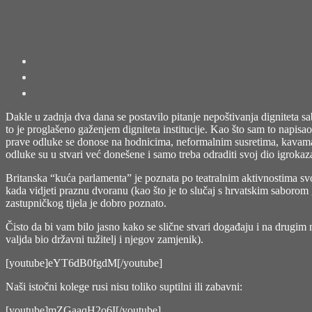
Dakle u zadnja dva dana se postavilo pitanje nepoštivanja digniteta 
to je proglašeno gaženjem digniteta institucije. Kao što sam to napisao
prave odluke se donose na hodnicima, neformalnim susretima, kavama 
odluke su u stvari već donešene i samo treba odraditi svoj dio igroka
Britanska “kuća parlamenta” je poznata po teatralnim aktivnostima svoj
kada vidjeti praznu dvoranu (kao što je to slučaj s hrvatskim saborom 
zastupničkog tijela je dobro poznato.
Čisto da bi vam bilo jasno kako se slične stvari događaju i na drugim m
valjda bio državni tužitelj i njegov zamjenik).
[youtube]eYT6dB0fgdM[/youtube]
Naši istočni kolege rusi nisu toliko suptilni ili zabavni:
[youtube]mZGaaqH2o6I[/youtube]