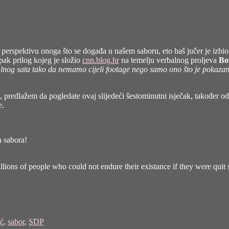
ti u perspektivu onoga što se događa u našem saboru, eto baš jučer je 
i pak prilog kojeg je složio
cnn.blog.hr
na temelju verbalnog proljeva
Bo
alnog sata tako da nemamo cijeli footage nego samo ono što je pokazano n
, predlažem da pogledate ovaj slijedeći šestominutni isječak, također
e.
a sabora!
lions of people who could not endure their existance if they were quit so
ć
,
sabor
,
SDP