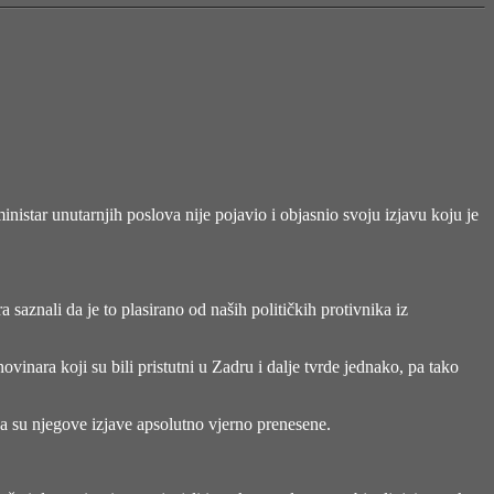
ministar unutarnjih poslova nije pojavio i objasnio svoju izjavu koju je
 saznali da je to plasirano od naših političkih protivnika iz
nara koji su bili pristutni u Zadru i dalje tvrde jednako, pa tako
 da su njegove izjave apsolutno vjerno prenesene.