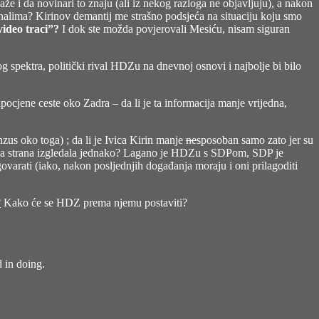
že i da novinari to znaju (ali iz nekog razloga ne objavljuju), a nakon
kanalima? Kirinov demantij me strašno podsjeća na situaciju koju smo
 video traci”?
I dok ste možda povjerovali Mesiću, nisam siguran
g spektra, politički rival HDZu na dnevnoj osnovi i najbolje bi bilo
ocjene ceste oko Zadra – da li je ta informacija manje vrijedna,
zus oko toga) ; da li je Ivica Kirin manje
ne
sposoban samo zato jer su
 druga strana izgledala jednako? Lagano je HDZu s SDPom, SDP je
govarati (iako, nakon posljednjih događanja moraju i oni prilagoditi
?
Kako će se HDZ prema njemu postaviti?
d in doing.