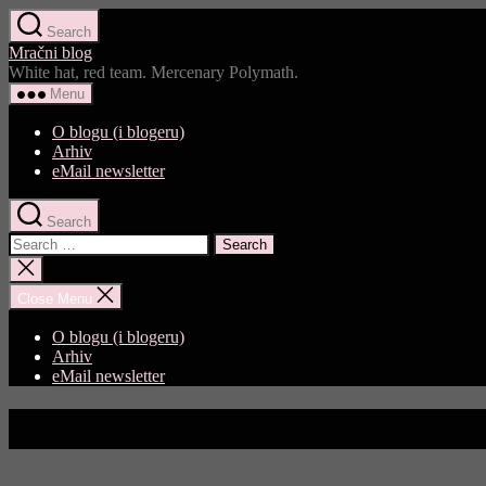
Skip
Search
to
Mračni blog
the
White hat, red team. Mercenary Polymath.
content
Menu
O blogu (i blogeru)
Arhiv
eMail newsletter
Search
Search
for:
Close
search
Close Menu
O blogu (i blogeru)
Arhiv
eMail newsletter