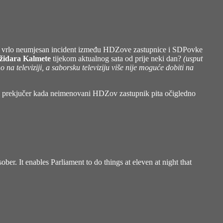
izbio vrlo neumjesan incident između HDZove zastupnice i SDPovke
židara Kalmete
tijekom aktualnog sata od prije neki dan?
(usput
a televiziji, a saborsku televiziju više nije moguće dobiti na
 od prekjučer kada neimenovani HDZov zastupnik pita očigledno
ber. It enables Parliament to do things at eleven at night that