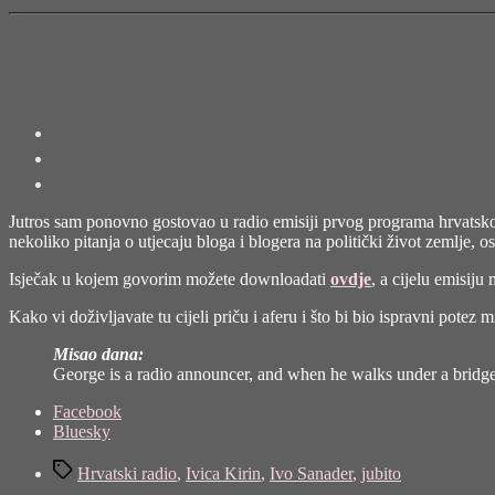
je
to
“dignitet
sabora”"
Jutros sam ponovno gostovao u radio emisiji prvog programa hrvatsk
nekoliko pitanja o utjecaju bloga i blogera na politički život zemlje, 
Isječak u kojem govorim možete downloadati
ovdje
, a cijelu emisiju
Kako vi doživljavate tu cijeli priču i aferu i što bi bio ispravni pote
Misao dana:
George is a radio announcer, and when he walks under a bridg
Share
Facebook
the
Bluesky
post
Tags
"U
Hrvatski radio
,
Ivica Kirin
,
Ivo Sanader
,
jubito
mreži