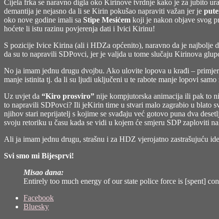
Cijela frka se naravno digla oko Kirinove tvrdnje kako je za jubito ur
demantija je nejasno da li se Kirin pokušao napraviti važan jer je
pute
oko nove godine imali sa
Stipe Mesićem
koji je nakon objave svog p
hoćete li istu razinu povjerenja dati i Ivici Kirinu!
S pozicije Ivice Kirina (ali i HDZa općenito), naravno da je najbolje 
da su to napravili SDPovci, jer je valjda u tome slučaju Kirinova glupo
No ja imam jednu drugu dvojbu. Ako ulovite lopova u krađi – primjeric
manje istinita tj. da li su ljudi uključeni u te rabote manje lopovi sa
Uz uvjet da
“Kiro prosviro”
nije kompjutorska animacija ili pak to ni
to napravili SDPovci? Ili jeKirin time u stvari malo zagrabio u blato
njihov stari neprijatelj s kojime se svađaju već gotovo puna dva deset
svoju retoriku u času kada se vidi u kojem će smjeru SDP zaploviti na
Ali ja imam jednu drugu, strašnu i za HDZ vjerojatno zastrašujuću id
Svi smo mi Bijesprvi!
Misao dana:
Entirely too much energy of our state police force is [spent] co
Share
Facebook
the
Bluesky
post