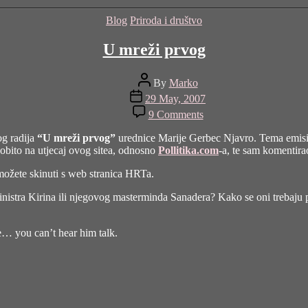
Categories
Blog
Priroda i društvo
U mreži prvog
Post
By
Marko
author
Post
29 May, 2007
date
on
9 Comments
U
mreži
og radija
“U mreži prvog”
urednice Marije Gerbec Njavro. Tema emisije 
prvog
osobito na utjecaj ovog sitea, odnosno
Pollitika.com
-a, te sam komentirao
možete skinuti s web stranica HRTa
.
z ministra Kirina ili njegovog masterminda Sanadera? Kako se oni trebaju 
e… you can’t hear him talk.