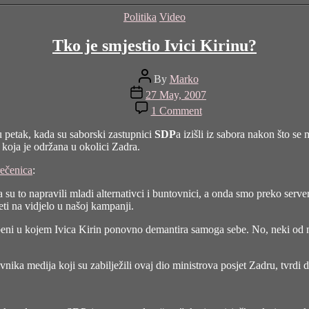
Categories
Politika
Video
Tko je smjestio Ivici Kirinu?
Post
By
Marko
author
Post
27 May, 2007
date
on
1 Comment
Tko
je
u petak, kada su saborski zastupnici
SDP
a izišli iz sabora nakon što se 
smjestio
oja je održana u okolici Zadra.
Ivici
Kirinu?
rečenica
:
su to napravili mladi alternativci i buntovnici, a onda smo preko servera
eti na vidjelo u našoj kampanji.
eni u kojem Ivica Kirin ponovno demantira samoga sebe. No, neki od novi
vnika medija koji su zabilježili ovaj dio ministrova posjet Zadru, tvrdi