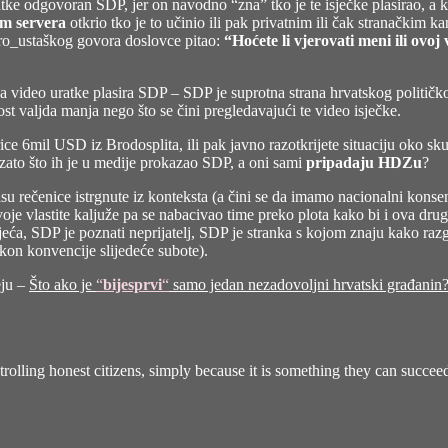
atke odgovoran SDP, jer on navodno “zna” tko je te isječke plasirao, a ka
m servera
otkrio tko je to učinio ili pak privatnim ili čak stranačkim 
ro_ustaškog govora doslovce pitao:
“Hoćete li vjerovati meni ili ovoj
da video uratke plasira SDP – SDP je suprotna strana hrvatskog političko
st valjda manja nego što se čini pregledavajući te video isječke.
e 6mil USD iz Brodosplita, ili pak javno razotkrijete situaciju oko skup
mo zato što ih je u medije prokazao SDP, a oni sami
pripadaju HDZu
?
su rečenice istrgnute iz konteksta (a čini se da imamo nacionalni konsen
 svoje vlastite kaljuže pa se nabacivao time preko plota kako bi i ova
ljeća, SDP je poznati neprijatelj, SDP je stranka s kojom znaju kako raz
kon konvencije slijedeće subote).
eju –
Što ako je
“
bijesprvi
“
samo jedan nezadovoljni hrvatski građanin
ntrolling honest citizens, simply because it is something they can succee