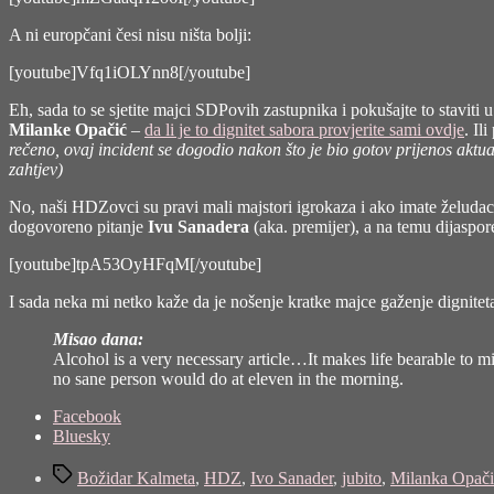
A ni europčani česi nisu ništa bolji:
[youtube]Vfq1iOLYnn8[/youtube]
Eh, sada to se sjetite majci SDPovih zastupnika i pokušajte to stavi
Milanke Opačić
–
da li je to dignitet sabora provjerite sami ovdje
. Il
rečeno, ovaj incident se dogodio nakon što je bio gotov prijenos aktu
zahtjev)
No, naši HDZovci su pravi mali majstori igrokaza i ako imate želudac
dogovoreno pitanje
Ivu Sanadera
(aka. premijer), a na temu dijaspor
[youtube]tpA53OyHFqM[/youtube]
I sada neka mi netko kaže da je nošenje kratke majce gaženje dignitet
Misao dana:
Alcohol is a very necessary article…It makes life bearable to mil
no sane person would do at eleven in the morning.
Share
Facebook
the
Bluesky
post
Tags
"Što
Božidar Kalmeta
,
HDZ
,
Ivo Sanader
,
jubito
,
Milanka Opači