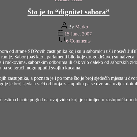
Što je to “dignitet sabora”
Post
By
Marko
author
Post
15 June, 2007
date
on
6 Comments
Što
je
sabora od strane SDPovih zastupnika koji su u sabornicu ušli noseći JuB
to
 ranije, Sabor (baš kao i parlamenti bilo koje druge države) su najveća, 
“dignitet
i ručkovima, saborskim odborima ili čak vrlo daleko od saborskih zidov
sabora”
za pa se igrači mogu uputiti svojim kućama.
ih zastupnika, a poznata je i po tome što je broj sjedećih mjesta u dvor
gdje je broj sjedala veći od broja zastupnika pa se dvorana uvijek doim
jestima bacite pogled na ovaj video koji je snimljen u zastupničkom domu