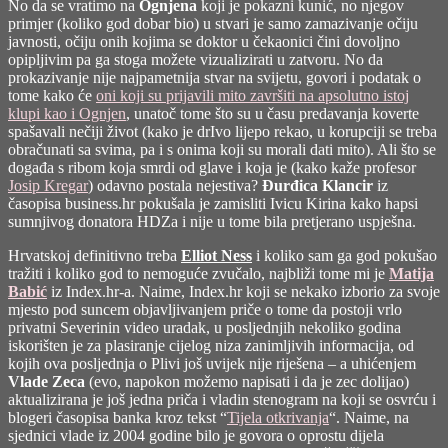
No da se vratimo na
Ognjena
koji je pokazni kunić, no njegov
primjer (koliko god dobar bio) u stvari je samo zamazivanje očiju
javnosti, očiju onih kojima se doktor u čekaonici čini dovoljno
opipljivim pa ga stoga možete vizualizirati u zatvoru. No da
prokazivanje nije najpametnija stvar na svijetu, govori i podatak o
tome kako će
oni koji su prijavili mito završiti na apsolutno istoj
klupi kao i Ognjen
, unatoč tome što su u času predavanja koverte
spašavali nečiji život (kako je drIvo lijepo rekao, u korupciji se treba
obračunati sa svima, pa i s onima koji su morali dati mito). Ali što se
događa s ribom koja smrdi od glave i koja je (kako kaže profesor
Josip Kregar
) odavno postala nejestiva?
Đurđica Klancir
iz
časopisa business.hr pokušala je
zamisliti Ivicu Kirina kako hapsi
sumnjivog donatora HDZa
i nije u tome bila pretjerano uspješna.
Hrvatskoj definitivno treba
Elliot Ness
i koliko sam ga god pokušao
tražiti i koliko god to nemoguće zvučalo, najbliži tome mi je
Matija
Babić
iz Index.hr-a. Naime, Index.hr koji se nekako izborio za svoje
mjesto pod suncem objavljivanjem priče o tome da postoji vrlo
privatni Severinin video uradak, u posljednjih nekoliko godina
iskorišten je za plasiranje cijelog niza zanimljivih informacija, od
kojih ova posljednja o Plivi još uvijek nije riješena – a uhićenjem
Vlade Zeca
(evo, napokon možemo napisati i da je zec dolijao)
aktualizirana je još jedna priča i vladin stenogram na koji se osvrću i
blogeri časopisa banka kroz tekst “
Tijela otkrivanja
“. Naime, na
sjednici vlade iz 2004 godine bilo je govora o oprostu dijela