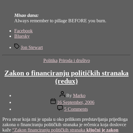
Misao dana:
Always remember to pillage BEFORE you burn.
Share
Facebook
the
Bluesky
post
Tags
"Operacija
Jon Stewart
“Deserter
storm”"
Categories
Politika
Priroda i društvo
Zakon o financiranju političkih stranaka
(redux)
Post
By
Marko
author
Post
16 September, 2006
date
on
5 Comments
Zakon
o
Prva stvar koja mi je upala u oko prilikom predstavljanja prijedloga
financiranju
zakona o financiranju političkih stranaka je rečenica koja doslovce
političkih
kaže
“Zakon financiranju političkih stranaka
ključni je zakon