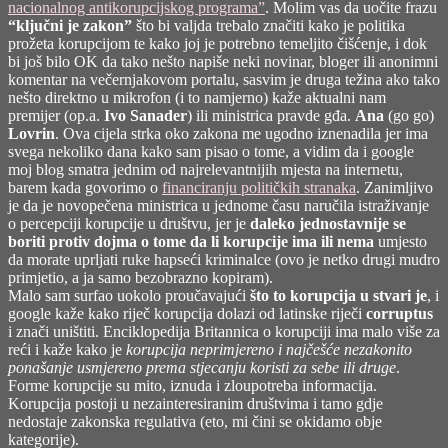
stranaka
nacionalnog antikorupcijskog programa”
. Molim vas da uočite frazu
(redux)
“ključni je zakon”
što bi valjda trebalo značiti kako je politika
prožeta korupcijom te kako joj je potrebno temeljito čišćenje, i dok
bi još bilo OK da tako nešto napiše neki novinar, bloger ili anonimni
komentar na večernjakovom portalu, sasvim je druga težina ako tako
nešto direktno u mikrofon (i to namjerno) kaže aktualni nam
premijer (op.a.
Ivo Sanader
) ili ministrica pravde gđa.
Ana
(go go)
Lovrin
. Ova cijela strka oko zakona me ugodno iznenadila jer ima
svega nekoliko dana kako sam pisao o tome, a vidim da i google
moj blog smatra jednim od najrelevantnijih mjesta na internetu,
barem kada govorimo o
financiranju političkih stranaka
. Zanimljivo
je da je novopečena ministrica u jednome času naručila istraživanje
o percepciji korupcije u društvu, jer je
daleko jednostavnije se
boriti protiv dojma o tome da li korupcije ima ili nema
umjesto
da morate uprljati ruke hapseći kriminalce (ovo je netko drugi mudro
primjetio, a ja samo bezobrazno kopiram).
Malo sam surfao uokolo proučavajući
što to korupcija u stvari je
, i
google kaže kako riječ korupcija dolazi od latinske riječi
corruptus
i znači uništiti. Enciklopedija Britannica o korupciji ima malo više za
reći i kaže kako je
korupcija neprimjereno i najčešće nezakonito
ponašanje usmjereno prema stjecanju koristi za sebe ili druge
.
Forme korupcije su mito, iznuda i zloupotreba informacija.
Korupcija postoji u nezainteresiranim društvima i tamo gdje
nedostaje zakonska regulativa (eto, mi čini se okidamo obje
kategorije).