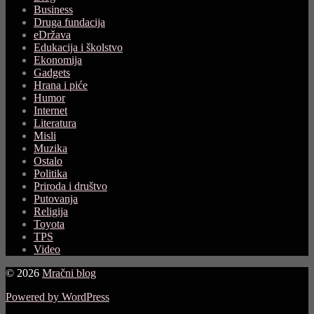
Business
Druga fundacija
eDržava
Edukacija i školstvo
Ekonomija
Gadgets
Hrana i piće
Humor
Internet
Literatura
Misli
Muzika
Ostalo
Politika
Priroda i društvo
Putovanja
Religija
Toyota
TPS
Video
© 2026
Mračni blog
Powered by WordPress