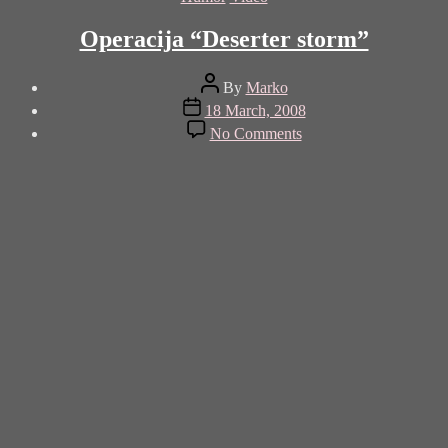
Operacija “Deserter storm”
Post
By
Marko
author
Post
18 March, 2008
date
on
No Comments
Operacija
“Deserter
storm”