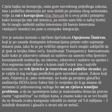
Cijela hajka na korupciju, osim gore navedenog prijedloga zakona,
ima i političku dimenziju jer smo dobili po prstima zbog nedostatka
volje za
rat s korupcijom
(
Jon Stewart
bi u ovoj prilici primjetio
kako korupcija nije niti imenica, pa sretno nam bilo u našoj borbi)
što bi moglo naštetiti našim interesima (ili barem interesima
vladajuće stranke) na putu u europske integracije.
Sve je nekako krenulo s riječkim liječnikom
Ognjenom Šimićem
,
koji je po zasada dostupnim informacijama primio mito najmanje
trinaest puta, iako bi se po veličini njegove kuće moglo zaključiti da
je ipak ta brojka bitno veća. Istraživanje Transparency Internationala
kaže kako je zdravstvo odmah uz sudstvo na samom vrhu ljestvice
korumpiranih institucija, no iskreno, zdravstvo i sudstvo su ujedno i
dva segmenta naše države s kojom mali čovjek ima i najviše
kontakata; no
vrh ljestvice je rezerviran za političke stranke
, pa
je valjda iz tog razloga predložen gore navedeni zakon. Zakon koji
nam, činjenica je, jako nedostaje, no kada ga protjera glasačka
mašinerija HDZa kroz Sabor biti će svejedno da li ga imamo ili
nemamo iz jednostavnog razloga što
on ne rješava temeljne
probleme
, a da ne spominjem kako je maksimalna donacija pravne
osobe “ograničena” na milijun kuna, a znamo kako su se svi hvalili
da su dosada svaku kampanju odradili za manje od 5-6 milijuna – 5
izdašnih donatora i glasače u stvari niti ne trebaš.