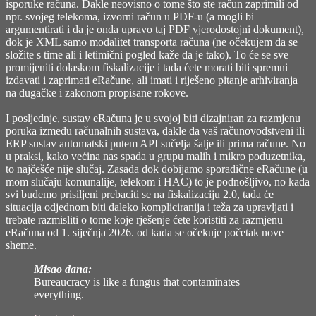
isporuke računa. Dakle neovisno o tome što ste račun zaprimili od
npr. svojeg telekoma, izvorni račun u PDF-u (a mogli bi
argumentirati i da je onda upravo taj PDF vjerodostojni dokument),
dok je XML samo modalitet transporta računa (ne očekujem da se
složite s time ali i letimični pogled kaže da je tako). To će se sve
promijeniti dolaskom fiskalizacije i tada ćete morati biti spremni
izdavati i zaprimati eRačune, ali imati i riješeno pitanje arhiviranja
na dugačke i zakonom propisane rokove.
I posljednje, sustav eRačuna je u svojoj biti dizajniran za razmjenu
poruka između računalnih sustava, dakle da vaš računovodstveni ili
ERP sustav automatski putem API sučelja šalje ili prima račune. No
u praksi, kako većina nas spada u grupu malih i mikro poduzetnika,
to najčešće nije slučaj. Zasada dok dobijamo sporadične eRačune (u
mom slučaju komunalije, telekom i HAC) to je podnošljivo, no kada
svi budemo prisiljeni prebaciti se na fiskalizaciju 2.0, tada će
situacija odjednom biti daleko kompliciranija i teža za upravljati i
trebate razmisliti o tome koje rješenje ćete koristiti za razmjenu
eRačuna od 1. siječnja 2026. od kada se očekuje početak nove
sheme.
Misao dana:
Bureaucracy is like a fungus that contaminates
everything.