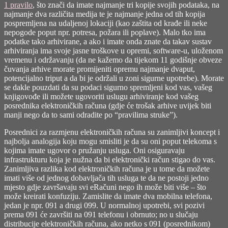
1 pravilo
, što znači da imate najmanje tri kopije svojih podataka, na
najmanje dva različita medija te je najmanje jedna od tih kopija
pospremljena na udaljenoj lokaciji (kao zaštita od krađe ili neke
nepogode poput npr. potresa, požara ili poplave). Malo tko ima
podatke tako arhivirane, a ako i imate onda znate da takav sustav
arhiviranja ima svoje jasne troškove u opremi, software-u, uloženom
vremenu i održavanju (da ne kažemo da tijekom 11 godišnje obveze
čuvanja arhive morate promijeniti opremu najmanje dvaput,
potencijalno triput a da bi je održali u zoni sigurne upotrebe). Morate
se dakle pouzdati da su podaci sigurno spremljeni kod vas, vašeg
knjigovođe ili možete ugovoriti uslugu arhiviranje kod vašeg
posrednika elektroničkih računa (gdje će trošak arhive uvijek biti
manji nego da to sami odradite po “pravilima struke”).
Posrednici za razmjenu elektroničkih računa su zanimljivi koncept i
najbolja analogija koju mogu smisliti je da su oni poput telekoma s
kojima imate ugovor o pružanju usluga. Oni osiguravaju
infrastrukturu koja je nužna da bi elektronički račun stigao do vas.
Zanimljiva razlika kod elektroničkih računa je u tome da možete
imati više od jednog dobavljača tih usluga te da ne postoji jedno
mjesto gdje završavaju svi eRačuni nego ih može biti više – što
može kreirati konfuziju. Zamislite da imate dva mobilna telefona,
jedan je npr. 091 a drugi 099. U normalnoj upotrebi, svi pozivi
prema 091 će završiti na 091 telefonu i obrnuto; no u slučaju
distribucije elektroničkih računa, ako netko s 091 (posrednikom)