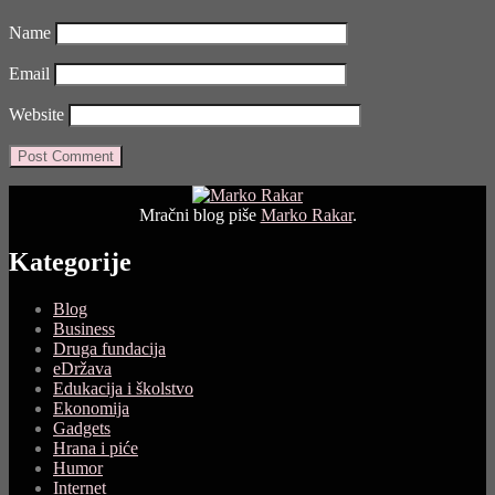
Name
Email
Website
Mračni blog piše
Marko Rakar
.
Kategorije
Blog
Business
Druga fundacija
eDržava
Edukacija i školstvo
Ekonomija
Gadgets
Hrana i piće
Humor
Internet