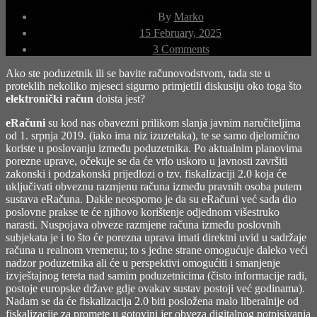
Post
By
Marko
author
Post
15 February, 2025
date
on
3 Comments
Konfuzija
oko
Ako ste poduzetnik ili se bavite računovodstvom, tada ste u
eRačuna
proteklih nekoliko mjeseci sigurno primjetili diskusiju oko toga što
elektronički račun
doista jest?
eRačuni
su kod nas obavezni prilikom slanja javnim naručiteljima
od 1. srpnja 2019. (iako ima niz izuzetaka), te se samo djelomično
koriste u poslovanju između poduzetnika. Po aktualnim planovima
porezne uprave, očekuje se da će vrlo uskoro u javnosti završiti
zakonski i podzakonski prijedlozi o tzv. fiskalizaciji 2.0 koja će
uključivati obveznu razmjenu računa između pravnih osoba putem
sustava eRačuna. Dakle neosporno je da su eRačuni već sada dio
poslovne prakse te će njihovo korištenje odjednom višestruko
narasti. Nuspojava obveze razmjene računa između poslovnih
subjekata je i to što će porezna uprava imati direktni uvid u sadržaje
računa u realnom vremenu; to s jedne strane omogućuje daleko veći
nadzor poduzetnika ali će u perspektivi omogućiti i smanjenje
izvještajnog tereta nad samim poduzetnicima (čisto informacije radi,
postoje europske države gdje ovakav sustav postoji već godinama).
Nadam se da će fiskalizacija 2.0 biti posložena malo liberalnije od
fiskalizacije za promete u gotovini jer obveza digitalnog potpisivanja