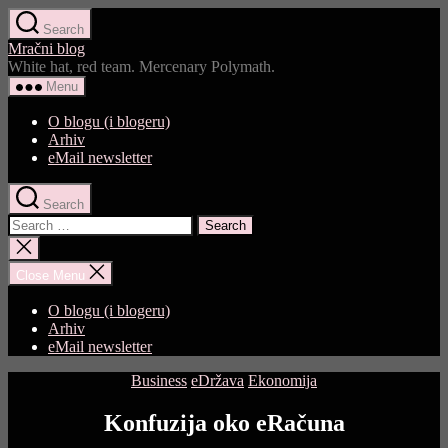
Skip
Search
to
Mračni blog
the
White hat, red team. Mercenary Polymath.
content
Menu
O blogu (i blogeru)
Arhiv
eMail newsletter
Search
Search
for:
Close
search
Close Menu
O blogu (i blogeru)
Arhiv
eMail newsletter
Categories
Business
eDržava
Ekonomija
Konfuzija oko eRačuna