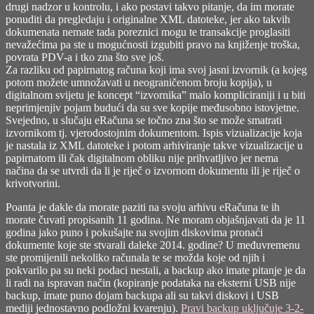
drugi nadzor u kontrolu, i ako postavi takvo pitanje, da im morate
ponuditi da pregledaju i originalne XML datoteke, jer ako takvih
dokumenata nemate tada poreznici mogu te transakcije proglasiti
nevažećima pa ste u mogućnosti izgubiti pravo na knjiženje troška,
povrata PDV-a i tko zna što sve još.
Za razliku od papirnatog računa koji ima svoj jasni izvornik (a kojeg
potom možete umnožavati u neograničenom broju kopija), u
digitalnom svijetu je koncept “izvornika” malo kompliciraniji i u biti
neprimjenjiv pojam budući da su sve kopije međusobno istovjetne.
Svejedno, u slučaju eRačuna se točno zna što se može smatrati
izvornikom tj. vjerodostojnim dokumentom. Ispis vizualizacije koja
je nastala iz XML datoteke i potom arhiviranje takve vizualizacije u
papirnatom ili čak digitalnom obliku nije prihvatljivo jer nema
načina da se utvrdi da li je riječ o izvornom dokumentu ili je riječ o
krivotvorini.
Poanta je dakle da morate paziti na svoju arhivu eRačuna te ih
morate čuvati propisanih 11 godina. Ne moram objašnjavati da je 11
godina jako puno i pokušajte na svojim diskovima pronaći
dokumente koje ste stvarali daleke 2014. godine? U međuvremenu
ste promijenili nekoliko računala te se možda koje od njih i
pokvarilo pa su neki podaci nestali, a backup ako imate pitanje je da
li radi na ispravan način (kopiranje podataka na eksterni USB nije
backup, imate puno dojam backupa ali su takvi diskovi i USB
mediji jednostavno podložni kvarenju).
Pravi backup uključuje 3-2-