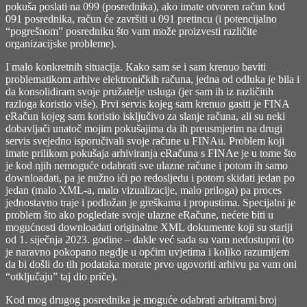
pokuša poslati na 099 (posrednika), ako imate otvoren račun kod
091 posrednika, račun će završiti u 091 pretincu (i potencijalno
“pogrešnom” posredniku što vam može proizvesti različite
organizacijske probleme).
I malo konkretnih situacija. Kako sam se i sam krenuo baviti
problematikom arhive elektroničkih računa, jedna od odluka je bila i
da konsolidiram svoje pružatelje usluga (jer sam ih iz različitih
razloga koristio više). Prvi servis kojeg sam krenuo gasiti je FINA
eRačun kojeg sam koristio isključivo za slanje računa, ali su neki
dobavljači unatoč mojim pokušajima da ih preusmjerim na drugi
servis svejedno isporučivali svoje račune u FINAu. Problem koji
imate prilikom pokušaja arhiviranja eRačuna s FINAe je u tome što
je kod njih nemoguće odabrati sve ulazne račune i potom ih samo
downloadati, pa je nužno ići po redosljedu i potom skidati jedan po
jedan (malo XML-a, malo vizualizacije, malo priloga) pa proces
jednostavno traje i podložan je greškama i propustima. Specijalni je
problem što ako pogledate svoje ulazne eRačune, nećete biti u
mogućnosti downloadati originalne XML dokumente koji su stariji
od 1. siječnja 2023. godine – dakle već sada su vam nedostupni (to
je naravno pokopano negdje u općim uvjetima i koliko razumijem
da bi došli do tih podataka morate prvo ugovoriti arhivu pa vam oni
“otključaju” taj dio priče).
Kod mog drugog posrednika je moguće odabrati arbitrarni broj