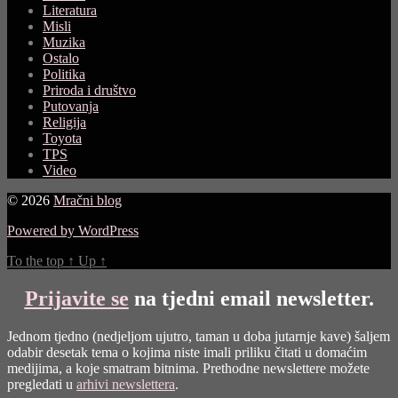
Literatura
Misli
Muzika
Ostalo
Politika
Priroda i društvo
Putovanja
Religija
Toyota
TPS
Video
© 2026
Mračni blog
Powered by WordPress
To the top
↑
Up
↑
Prijavite se
na tjedni email newsletter.
Jednom tjedno (nedjeljom ujutro, taman u doba jutarnje kave) šaljem
odabir desetak tema o kojima niste imali priliku čitati u domaćim
medijima, a koje smatram bitnima. Prethodne newslettere možete
pregledati u
arhivi newslettera
.