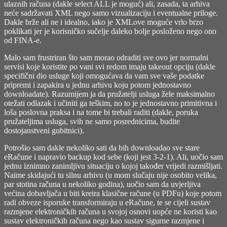
ulaznih računa (dakle select ALL je moguć) ali, zasada, ta arhiva
neće sadržavati XML nego samo vizualizaciju i eventualne priloge.
Dakle brže ali ne i idealno, iako je XMLove moguće vrlo brzo
poklikati jer je korisničko sučelje daleko bolje posloženo nego ono
od FINA-e.
Malo sam frustriran što sam morao odraditi sve ovo jer normalni
servisi koje koristite po vani svi redom imaju takeout opciju (dakle
specifični dio usluge koji omogućava da vam sve vaše podatke
pripremi i zapakira u jednu arhivu koju potom jednostavno
downloadate). Razumijem ja da pružatelji usluga žele maksimalno
otežati odlazak i učiniti ga teškim, no to je jednostavno primitivna i
loša poslovna praksa i na tome bi trebali raditi (dakle, poruka
pružateljima usluga, svih ne samo posrednicima, budite
dostojanstveni gubitnici).
Potrošio sam dakle nekoliko sati da bih downloadao sve stare
eRačune i napravio backup kod sebe (koji jest 3-2-1). Ali, uočio sam
jednu iznimno zanimljivu situaciju o kojoj također vrijedi razmišljati.
Naime skidajući tu silnu arhivu (u mom slučaju nije osobito velika,
par stotina računa u nekoliko godina), uočio sam da uvjerljiva
većina dobavljača u biti kreira klasične račune (u PDFu) koje potom
radi obveze isporuke transformiraju u eRačune, te se cijeli sustav
razmjene elektroničkih računa u svojoj osnovi uopće ne koristi kao
sustav elektroničkih računa nego kao sustav sigurne razmjene i