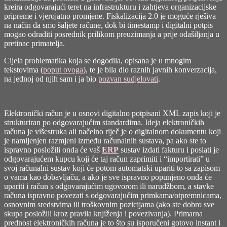
kreira odgovarajući teret na infrastrukturu i zahtjeva organizacijske
pripreme i vjerojatno promjene. Fiskalizacija 2.0 je moguće rješiva
na način da smo šaljete račune, dok bi timestamp i digitalni potpis
mogao odraditi posrednik prilikom preuzimanja a prije odašiljanja u
pretinac primatelja.
Cijela problematika koja se dogodila, opisana je u mnogim
tekstovima (
poput ovoga
), te je bila dio raznih javnih konverzacija,
na jednoj od njih sam i ja bio
pozvan sudjelovati
.
Elektronički račun je u osnovi digitalno potpisani XML zapis koji je
strukturiran po odgovarajućim standardima. Ideja elektroničkih
računa je višestruka ali načelno riječ je o digitalnom dokumentu koji
je namijenjen razmjeni između računalnih sustava, pa ako ste to
ispravno posložili onda će vaš
ERP
sustav izdati fakturu i poslati je
odgovarajućem kupcu koji će taj račun zaprimiti i “importirati” u
svoj računalni sustav koji će potom automatski upariti to sa zapisom
o vama kao dobavljaču, a ako je sve ispravno popunjeno onda će
upariti i račun s odgovarajućim ugovorom ili narudžbom, a stavke
računa ispravno povezati s odgovarajućim primkama/otpremnicama,
osnovnim sredstvima ili troškovnim pozicijama (ako ste dobro sve
skupa posložili kroz pravila knjiženja i povezivanja). Primarna
prednost elektroničkih računa je to što su isporučeni gotovo instant i