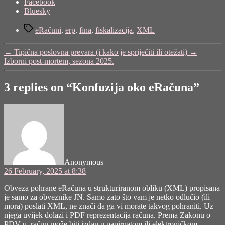
Share
Facebook
the
Bluesky
post
Tags
"Konfuzija
eRačuni
,
erp
,
fina
,
fiskalizacija
,
XML
oko
eRačuna"
←
Tipična poslovna prevara (i kako je spriječiti ili otežati)
→
Izborni post-mortem, sezona 2025.
3 replies on “Konfuzija oko eRačuna”
says:
Anonymous
26 February, 2025 at 8:38
Obveza pohrane eRačuna u strukturiranom obliku (XML) propisana
je samo za obveznike JN. Samo zato što vam je netko odlučio (ili
mora) poslati XML, ne znači da ga vi morate takvog pohraniti. Uz
njega uvijek dolazi i PDF reprezentacija računa. Prema Zakonu o
PDV-u, račun može biti izdan u papirnatom ili elektroničkom