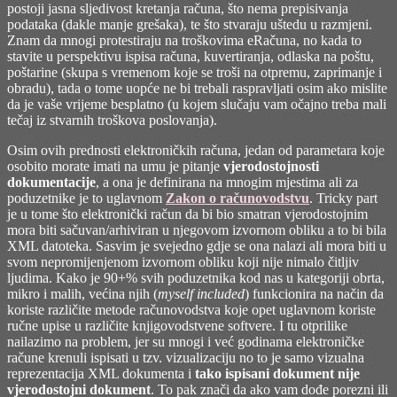
postoji jasna sljedivost kretanja računa, što nema prepisivanja
podataka (dakle manje grešaka), te što stvaraju uštedu u razmjeni.
Znam da mnogi protestiraju na troškovima eRačuna, no kada to
stavite u perspektivu ispisa računa, kuvertiranja, odlaska na poštu,
poštarine (skupa s vremenom koje se troši na otpremu, zaprimanje i
obradu), tada o tome uopće ne bi trebali raspravljati osim ako mislite
da je vaše vrijeme besplatno (u kojem slučaju vam očajno treba mali
tečaj iz stvarnih troškova poslovanja).
Osim ovih prednosti elektroničkih računa, jedan od parametara koje
osobito morate imati na umu je pitanje
vjerodostojnosti
dokumentacije
, a ona je definirana na mnogim mjestima ali za
poduzetnike je to uglavnom
Zakon o računovodstvu
. Tricky part
je u tome što elektronički račun da bi bio smatran vjerodostojnim
mora biti sačuvan/arhiviran u njegovom izvornom obliku a to bi bila
XML datoteka. Sasvim je svejedno gdje se ona nalazi ali mora biti u
svom nepromijenjenom izvornom obliku koji nije nimalo čitljiv
ljudima. Kako je 90+% svih poduzetnika kod nas u kategoriji obrta,
mikro i malih, većina njih (
myself included
) funkcionira na način da
koriste različite metode računovodstva koje opet uglavnom koriste
ručne upise u različite knjigovodstvene softvere. I tu otprilike
nailazimo na problem, jer su mnogi i već godinama elektroničke
račune krenuli ispisati u tzv. vizualizaciju no to je samo vizualna
reprezentacija XML dokumenta i
tako ispisani dokument nije
vjerodostojni dokument
. To pak znači da ako vam dođe porezni ili