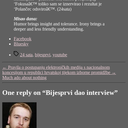
‘Fokusaâ€™ toliko sam se iznervirao i rezultat je
‘Polančec odsviroâ€™. (
24sata
)
Misao dana:
Humor brings insight and tolerance. Irony brings a
deeper and less friendly understanding.
Share
Facebook
the
Bluesky
post
Tags
"Bijesprvi
24 sata
,
bijesprvi
,
youtube
dao
interview"
←
Pravila o postupanju elektroničkih medija s nacionalnom
koncesijom u republici hrvatskoj tijekom izborne promidžbe
→
Much ado about nothing
One reply on “Bijesprvi dao interview”
says: