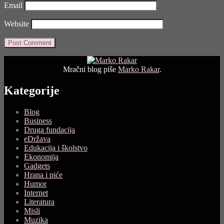
Email
Website
Mračni blog piše
Marko Rakar
.
Kategorije
Blog
Business
Druga fundacija
eDržava
Edukacija i školstvo
Ekonomija
Gadgets
Hrana i piće
Humor
Internet
Literatura
Misli
Muzika