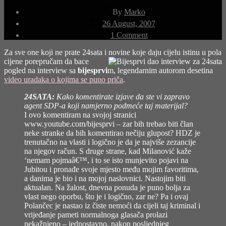
Post
By
Marko
author
Post
26 August, 2007
date
on
1 Comment
Bijesprvi
dao
Za sve one koji ne prate 24sata i novine koje daju cijelu istinu u pola
interview
cije
ne porepručam da bace
pogled na interview sa
bijesprvi
m, legendarnim autorom desetina
video uradaka o kojima se puno priča
.
24SATA:
Kako komentirate izjave da ste vi zapravo
agent SDP-a koji namjerno podmeće taj materijal?
I ovo komentiram na svojoj stranici
www.youtube.com/bijesprvi – zar bih trebao biti član
neke stranke da bih komentirao nečiju glupost? HDZ je
trenutačno na vlasti i logično je da je najviše zezancije
na njegov račun. S druge strane, kad Milanović kaže
‘nemam pojmaâ€™, i to se isto munjevito pojavi na
Jubitou i pronađe svoje mjesto među mojim favoritima,
a danima je bio i na mojoj naslovnici. Nastojim biti
aktualan. Na žalost, dnevna ponuda je puno bolja za
vlast nego oporbu, što je i logično, zar ne? Pa i ovaj
Polančec je nastao iz čiste nemoći da cijeli taj kriminal i
vrijeđanje pameti normalnoga glasača prolazi
nekažnjeno – jednostavno, nakon posljednjeg