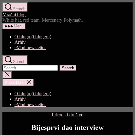
Skip
Search
to
Mračni blog
the
White hat, red team. Mercenary Polymath.
content
Menu
O blogu (i blogeru)
Arhiv
eMail newsletter
Search
Search
for:
Close
search
Close Menu
O blogu (i blogeru)
Arhiv
eMail newsletter
Categories
Priroda i društvo
Bijesprvi dao interview