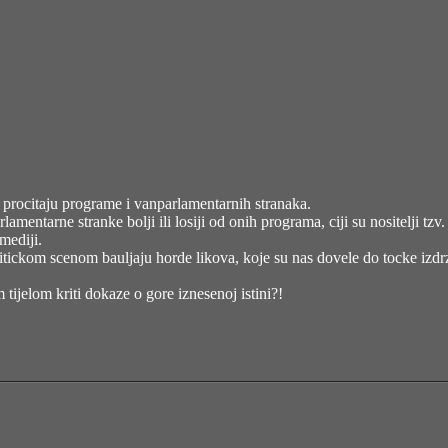
procitaju programe i vanparlamentarnih stranaka.
amentarne stranke bolji ili losiji od onih programa, ciji su nositelji tz
 mediji.
litickom scenom bauljaju horde likova, koje su nas dovele do tocke izdr
tijelom kriti dokaze o gore iznesenoj istini?!