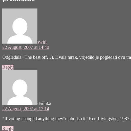
u
republici
says:
hrvatskoj
tijekom
izborne
promidžbe"
swirl
22 August, 2007 at 14:40
Odgledala “The best off…). Hvala mrak, vrijedilo je pogledati ovu tra
Reply
says:
darinka
22 August, 2007 at 17:14
“If voting changed anything they”d abolish it” Ken Livingston, 1987. 
Reply