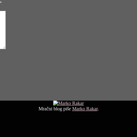
*
Mračni blog piše
Marko Rakar
.