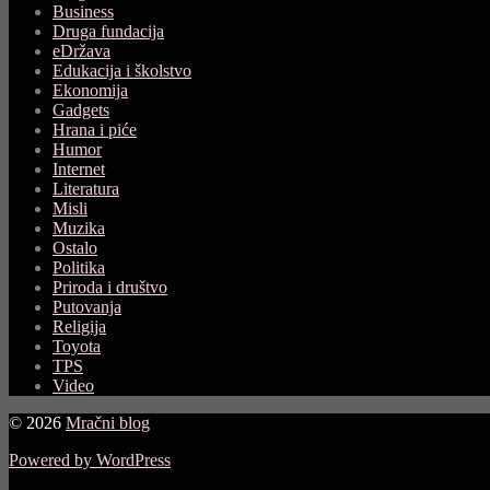
Business
Druga fundacija
eDržava
Edukacija i školstvo
Ekonomija
Gadgets
Hrana i piće
Humor
Internet
Literatura
Misli
Muzika
Ostalo
Politika
Priroda i društvo
Putovanja
Religija
Toyota
TPS
Video
© 2026
Mračni blog
Powered by WordPress