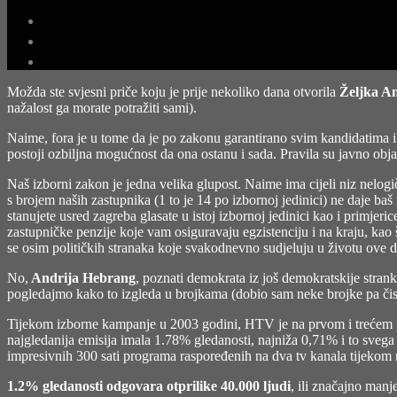
Možda ste svjesni priče koju je prije nekoliko dana otvorila
Željka A
nažalost ga morate potražiti sami).
Naime, fora je u tome da je po zakonu garantirano svim kandidatima i 
postoji ozbiljna mogućnost da ona ostanu i sada. Pravila su javno ob
Naš izborni zakon je jedna velika glupost. Naime ima cijeli niz nelog
s brojem naših zastupnika (1 to je 14 po izbornoj jedinici) ne daje ba
stanujete usred zagreba glasate u istoj izbornoj jedinici kao i primjer
zastupničke penzije koje vam osiguravaju egzistenciju i na kraju, kao 
se osim političkih stranaka koje svakodnevno sudjeluju u životu ove dr
No,
Andrija Hebrang
, poznati demokrata iz još demokratskije stran
pogledajmo kako to izgleda u brojkama (dobio sam neke brojke pa čisto
Tijekom izborne kampanje u 2003 godini, HTV je na prvom i trećem p
najgledanija emisija imala 1.78% gledanosti, najniža 0,71% i to svega 
impresivnih 300 sati programa raspoređenih na dva tv kanala tijekom 
1.2% gledanosti odgovara otprilike 40.000 ljudi
, ili značajno man