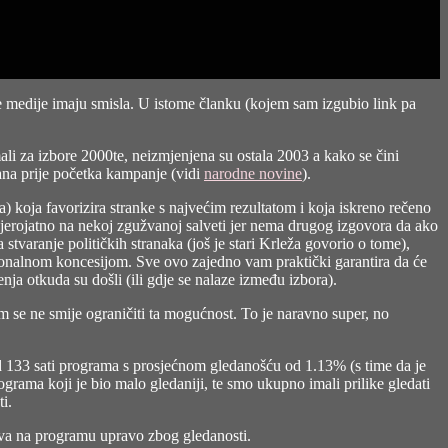
ke medije imaju smisla. U istome članku (kojem sam izgubio link pa
li za izbore 2000te, neizmjenjena su ostala 2003 a kako se čini
ana prije početka kampanje (vidi
narodne novine
).
ca
) koja favorizira stranke s najvećim rezultatom i koja iskreno rečeno
e vjerojatno na nekoj zgužvanoj salveti jer nema drugog izgovora da ako
stvaranje političkih stranaka (još je stari Krleža govorio o tome),
nacionalnom koncesijom. Sve ovo zajedno vam praktički garantira da će
nja otkuda su došli (ili gdje se nalaze između izbora).
m se ne smije ograničiti ta mogućnost. To je naravno super, no
 133 sati programa s prosjećnom gledanošću od 1.13% (s time da je
grama koji je bio malo gledaniji, te smo ukupno imali prilike gledati
i.
ava na programu upravo zbog gledanosti.