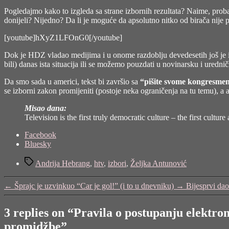
Pogledajmo kako to izgleda sa strane izbornih rezultata? Naime, proba
donijeli? Nijedno? Da li je moguće da apsolutno nitko od birača nije 
[youtube]hXyZ1LFOnG0[/youtube]
Dok je HDZ vladao medijima i u onome razdoblju devedesetih još je im
bili) danas ista situacija ili se možemo pouzdati u novinarsku i uredn
Da smo sada u americi, tekst bi završio sa
“pišite svome kongresme
se izborni zakon promijeniti (postoje neka ograničenja na tu temu), a
Misao dana:
Television is the first truly democratic culture – the first cul
Share
Facebook
the
Bluesky
post
Tags
"Pravila
Andrija Hebrang
,
htv
,
izbori
,
Željka Antunović
o
postupanju
←
Šprajc je uzvinkuo “Car je gol!” (i to u dnevniku)
→
Bijesprvi dao
elektroničkih
medija
s
3 replies on “Pravila o postupanju elektro
nacionalnom
promidžbe”
koncesijom