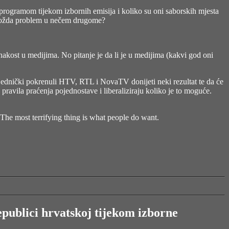
 programom tijekom izbornih emisija i koliko su oni saborskih mjesta
je možda problem u nečem drugome?
akost u medijima. No pitanje je da li je u medijima (kakvi god oni
ajednički pokrenuli HTV, RTL i NovaTV donijeti neki rezultat te da će
ravila praćenja pojednostave i liberaliziraju koliko je to moguće.
. The most terrifying thing is what people do want.
epublici hrvatskoj tijekom izborne