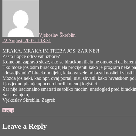
says:
Vjekoslav Škreblin
22 August, 2007 at 18:31
MRAKA, MRAKA IM TREBA JOS, ZAR NE?!
Zasto uopce odrzavati izbore?
Kome oni zapravo sluze, ako se birackom tijelu ne omoguci da barem 
Tko moze jos osim birackog tijela procijeniti kako je program neke parl
“dosadjivanju” birackom tijelu, kako ga zele prikazati nositelji vlasti i
Mozda jos neki, kao npr. ovaj portal, nisu shvatili kako hrvatskom po
I jos jedno pitanje upuceno hordi i njenoj logistici.
Zar nije iracionalno smatrati se toliko mocim, unedogled pred birackim 
Sa stovanjem,
Vjekoslav Skreblin, Zagreb
Reply
Leave a Reply