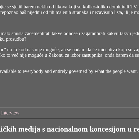
jte se sjetiti barem nekih od likova koji su koliko-toliko dominirali TV
prepoznao baš nijednu od tih malenih stranaka i nezavisnih lista, ili 
alo smisla zacementirati takve odnose i zagarantirati kakvu-takvu jedn
ičku prosudbu?
nu”
no to kod nas nije moguće, ali se nadam da će inicijativa koju su z
 ako to već nije moguće u Zakonu za izbor zastupnika, onda barem da se p
ture available to everybody and entirely governed by what the people want
 interview
ničkih medija s nacionalnom koncesijom u r