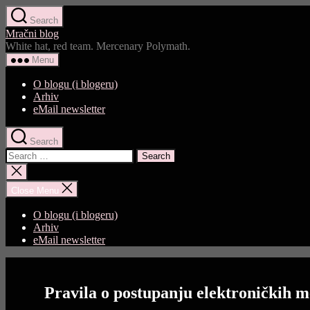
Skip
Search
to
Mračni blog
the
White hat, red team. Mercenary Polymath.
content
Menu
O blogu (i blogeru)
Arhiv
eMail newsletter
Search
Search
for:
Close
search
Close Menu
O blogu (i blogeru)
Arhiv
eMail newsletter
Pravila o postupanju elektroničkih m