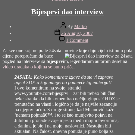
Bijesprvi dao interview
Post
By
Marko
author
Post
26 August, 2007
date
on
1 Comment
Bijesprvi
dao
Za sve one koji ne prate 24sata i novine koje daju cijelu istinu u pola
interview
cije
ne porepručam da bace
pogled na interview sa
bijesprvi
m, legendarnim autorom desetina
video uradaka o kojima se puno priča
.
24SATA:
Kako komentirate izjave da ste vi zapravo
agent SDP-a koji namjerno podmeće taj materijal?
I ovo komentiram na svojoj stranici
www.youtube.com/bijesprvi – zar bih trebao biti član
neke stranke da bih komentirao nečiju glupost? HDZ je
trenutačno na vlasti i logično je da je najviše zezancije
na njegov račun. S druge strane, kad Milanović kaže
‘nemam pojmaâ€™, i to se isto munjevito pojavi na
Jubitou i pronađe svoje mjesto među mojim favoritima,
a danima je bio i na mojoj naslovnici. Nastojim biti
aktualan. Na žalost, dnevna ponuda je puno bolja za