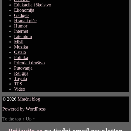
Edukacija i školstvo
Ekonomija
Gadgets
Hrana i piće
Humor
Internet
Literatura
Misli
Muzika
Ostalo
Politika
Priroda i društvo
Putovanja
Religija
Toyota
TPS
Video
© 2026
Mračni blog
Powered by WordPress
To the top
↑
Up
↑