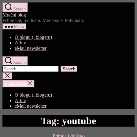
Skip
Search
to
Mračni blog
the
White hat, red team. Mercenary Polymath.
content
Menu
O blogu (i blogeru)
Arhiv
eMail newsletter
Search
Search
for:
Close
search
Close Menu
O blogu (i blogeru)
Arhiv
eMail newsletter
Tag:
youtube
Categories
Priroda i društvo