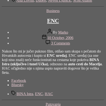
Ana Lovrin
,
Dilbert
,
Neven Ljubičić
,
Scott Adams
zone
kompetencije"
Categories
Business
ENC
Post
By
Marko
author
Post
10 October, 2006
date
on
3 Comments
ENC
Nakon što mi je jučer puknuo film, otišao sam skupa s pečatom do
Hrvatskih autocesta i kupio si
ENC uređaj
. ENC uređaj (za one
koji nisu znali) neće funkcionirati na cestama koje pokriva
BINA
Istra (uključivo i tunel Učka)
, odnosno na
auto cesti do Macelja
.
HAC očigledno nije s njima uspio napraviti dogovor što je velika
šteta.
Share
Facebook
the
Bluesky
post
Tags
"ENC"
BINA Istra
,
ENC
,
HAC
Categories
Putovanja