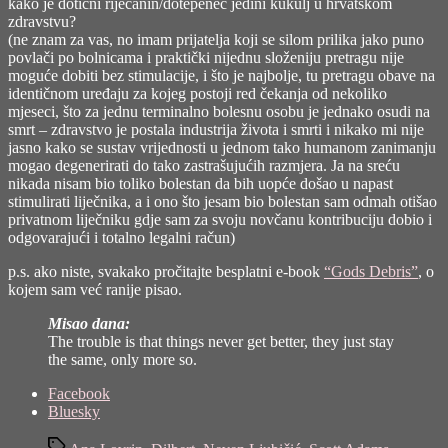
kako je dotični riječanin/dotepenec jedini kukulj u hrvatskom
zdravstvu?
(ne znam za vas, no imam prijatelja koji se silom prilika jako puno
povlači po bolnicama i praktički nijednu složeniju pretragu nije
moguće dobiti bez stimulacije, i što je najbolje, tu pretragu obave na
identičnom uređaju za kojeg postoji red čekanja od nekoliko
mjeseci, što za jednu terminalno bolesnu osobu je jednako osudi na
smrt – zdravstvo je postala industrija života i smrti i nikako mi nije
jasno kako se sustav vrijednosti u jednom tako humanom zanimanju
mogao degenerirati do tako zastrašujućih razmjera. Ja na sreću
nikada nisam bio toliko bolestan da bih uopće došao u napast
stimulirati liječnika, a i ono što jesam bio bolestan sam odmah otišao
privatnom liječniku gdje sam za svoju novčanu kontribuciju dobio i
odgovarajući i totalno legalni račun)
p.s. ako niste, svakako pročitajte besplatni e-book
“Gods Debris”
, o
kojem sam već ranije pisao.
Misao dana:
The trouble is that things never get better, they just stay
the same, only more so.
Share
Facebook
the
Bluesky
post
Tags
"Izvan