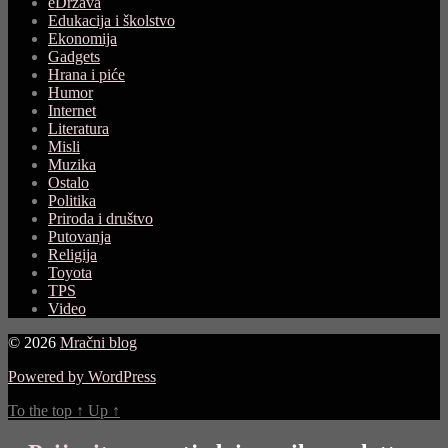
eDržava
Edukacija i školstvo
Ekonomija
Gadgets
Hrana i piće
Humor
Internet
Literatura
Misli
Muzika
Ostalo
Politika
Priroda i društvo
Putovanja
Religija
Toyota
TPS
Video
© 2026
Mračni blog
Powered by WordPress
To the top
↑
Up
↑