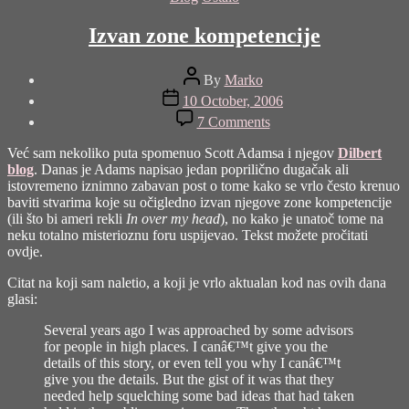
Izvan zone kompetencije
Post
By
Marko
author
Post
10 October, 2006
date
on
7 Comments
Izvan
zone
Već sam nekoliko puta spomenuo Scott Adamsa i njegov
Dilbert
kompetencije
blog
. Danas je Adams napisao jedan poprilično dugačak ali
istovremeno iznimno zabavan post o tome kako se vrlo često krenuo
baviti stvarima koje su očigledno izvan njegove zone kompetencije
(ili što bi ameri rekli
In over my head
), no kako je unatoč tome na
neku totalno misterioznu foru uspijevao. Tekst možete pročitati
ovdje
.
Citat na koji sam naletio, a koji je vrlo aktualan kod nas ovih dana
glasi:
Several years ago I was approached by some advisors
for people in high places. I canâ€™t give you the
details of this story, or even tell you why I canâ€™t
give you the details. But the gist of it was that they
needed help squelching some bad ideas that had taken