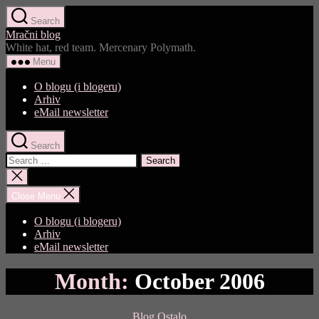
Skip
Search
to
Mračni blog
the
White hat, red team. Mercenary Polymath.
content
Menu
O blogu (i blogeru)
Arhiv
eMail newsletter
Search
Search
for:
Close
search
Close Menu
O blogu (i blogeru)
Arhiv
eMail newsletter
Month:
October 2006
Categories
Blog
Ostalo