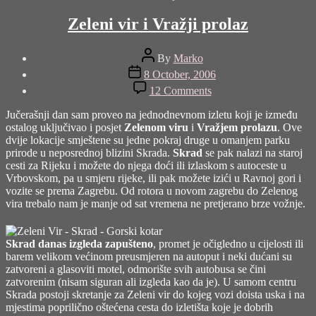
Zeleni vir i Vražji prolaz
Post
By
Marko
author
Post
8 October, 2006
date
on
12 Comments
Zeleni
vir
Jučerašnji dan sam proveo na jednodnevnom izletu koji je između
i
ostalog uključivao i posjet
Zelenom viru
i
Vražjem prolazu
. Ove
Vražji
dvije lokacije smještene su jedne pokraj druge u omanjem parku
prolaz
prirode u neposrednoj blizini Skrada.
Skrad
se pak nalazi na staroj
cesti za Rijeku i možete do njega doći ili izlaskom s autoceste u
Vrbovskom, pa u smjeru rijeke, ili pak možete izići u Ravnoj gori i
vozite se prema Zagrebu. Od rotora u novom zagrebu do Zelenog
vira trebalo nam je manje od sat vremena ne pretjerano brze vožnje.
Skrad danas izgleda zapušteno
, promet je očigledno u cijelosti ili
barem velikom većinom preusmjeren na autoput i neki dućani su
zatvoreni a glasoviti motel, odmorište svih autobusa se čini
zatvorenim (nisam siguran ali izgleda kao da je). U samom centru
Skrada postoji skretanje za Zeleni vir do kojeg vozi doista uska i na
mjestima poprilično oštećena cesta do izletišta koje je dobrih