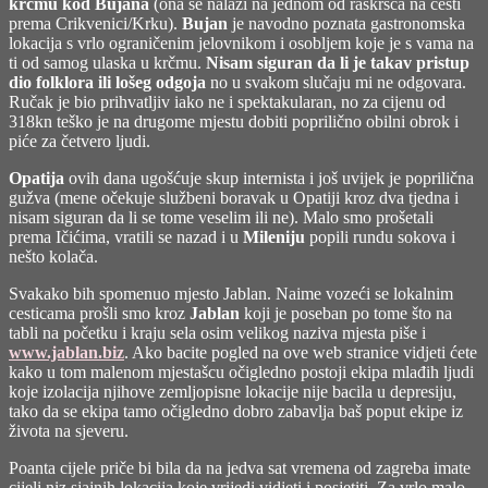
krčmu kod Bujana
(ona se nalazi na jednom od raskršća na cesti
prema Crikvenici/Krku).
Bujan
je navodno poznata gastronomska
lokacija s vrlo ograničenim jelovnikom i osobljem koje je s vama na
ti od samog ulaska u krčmu.
Nisam siguran da li je takav pristup
dio folklora ili lošeg odgoja
no u svakom slučaju mi ne odgovara.
Ručak je bio prihvatljiv iako ne i spektakularan, no za cijenu od
318kn teško je na drugome mjestu dobiti poprilično obilni obrok i
piće za četvero ljudi.
Opatija
ovih dana ugošćuje skup internista i još uvijek je poprilična
gužva (mene očekuje službeni boravak u Opatiji kroz dva tjedna i
nisam siguran da li se tome veselim ili ne). Malo smo prošetali
prema Ičićima, vratili se nazad i u
Mileniju
popili rundu sokova i
nešto kolača.
Svakako bih spomenuo mjesto Jablan. Naime vozeći se lokalnim
cesticama prošli smo kroz
Jablan
koji je poseban po tome što na
tabli na početku i kraju sela osim velikog naziva mjesta piše i
www.jablan.biz
. Ako bacite pogled na ove web stranice vidjeti ćete
kako u tom malenom mjestašcu očigledno postoji ekipa mlađih ljudi
koje izolacija njihove zemljopisne lokacije nije bacila u depresiju,
tako da se ekipa tamo očigledno dobro zabavlja baš poput ekipe iz
života na sjeveru.
Poanta cijele priče bi bila da na jedva sat vremena od zagreba imate
cijeli niz sjajnih lokacija koje vrijedi vidjeti i posjetiti. Za vrlo malo