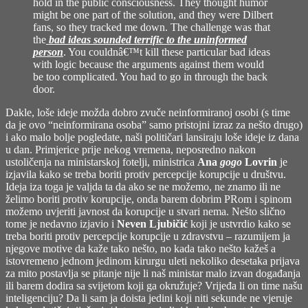
hold in the public consciousness. They thought humor
might be one part of the solution, and they were Dilbert
fans, so they tracked me down. The challenge was that
the
bad ideas sounded terrific to the uninformed
person
. You couldnâ€™t kill these particular bad ideas
with logic because the arguments against them would
be too complicated. You had to go in through the back
door.
Dakle, loše ideje možda dobro zvuče neinformiranoj osobi (s time
da je ovo “neinformirana osoba” samo pristojni izraz za nešto drugo)
i ako malo bolje pogledate, naši političari lansiraju loše ideje iz dana
u dan. Primjerice prije nekog vremena, neposredno nakon
ustoličenja na ministarskoj fotelji, ministrica
Ana
gogo
Lovrin
je
izjavila kako se treba boriti protiv percepcije korupcije u društvu.
Ideja iza toga je valjda ta da ako se ne možemo, ne znamo ili ne
želimo boriti protiv korupcije, onda barem dobrim PRom i spinom
možemo uvjeriti javnost da korupcije u stvari nema. Nešto slično
tome je nedavno izjavio i
Neven Ljubičić
koji je ustvrdio kako se
treba boriti protiv percepcije korupcije u zdravstvu – razumijem ja
njegove motive da kaže tako nešto, no kada tako nešto kažeš a
istovremeno jednom jedinom kirurgu uleti nekoliko desetaka prijava
za mito postavlja se pitanje nije li naš ministar malo izvan događanja
ili barem dodira sa svijetom koji ga okružuje? Vrijeđa li on time našu
inteligenciju? Da li sam ja doista jedini koji niti sekunde ne vjeruje