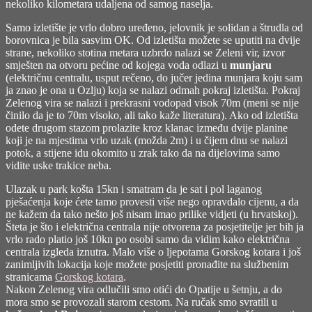
nekoliko kilometara udaljena od samog naselja.
Samo izletište je vrlo dobro uređeno, jelovnik je solidan a štrudla od
borovnica je bila sasvim OK. Od izletišta možete se uputiti na dvije
strane, nekoliko stotina metara uzbrdo nalazi se Zeleni vir, izvor
smješten na otvoru pećine od kojega voda odlazi u
munjaru
(električnu centralu, usput rečeno, do jučer jedina munjara koju sam
ja znao je ona u Ozlju) koja se nalazi odmah pokraj izletišta. Pokraj
Zelenog vira se nalazi i prekrasni vodopad visok 70m (meni se nije
činilo da je to 70m visoko, ali tako kaže literatura). Ako od izletišta
odete drugom stazom prolazite kroz klanac između dvije planine
koji je na mjestima vrlo uzak (možda 2m) i u čijem dnu se nalazi
potok, a stijene idu okomito u zrak tako da na dijelovima samo
vidite uske trakice neba.
Ulazak u park košta 15kn i smatram da je sat i pol laganog
pješaćenja koje ćete tamo provesti više nego opravdalo cijenu, a da
ne kažem da tako nešto još nisam imao prilike vidjeti (u hrvatskoj).
Šteta je što i električna centrala nije otvorena za posjetitelje jer bih ja
vrlo rado platio još 10kn po osobi samo da vidim kako električna
centrala izgleda iznutra. Malo više o ljepotama Gorskog kotara i još
zanimljivih lokacija koje možete posjetiti pronađite na službenim
stranicama
Gorskog kotara
.
Nakon Zelenog vira odlučili smo otići do Opatije u šetnju, a do
mora smo se provozali starom cestom. Na ručak smo svratili u