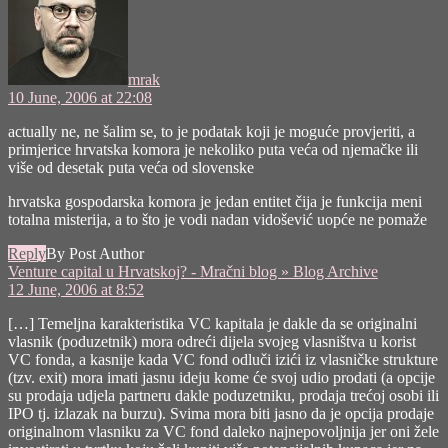
mrak
10 June, 2006 at 22:08
actually ne, ne šalim se, to je podatak koji je moguće provjeriti, a
primjerice hrvatska komora je nekoliko puta veća od njemačke ili
više od desetak puta veća od slovenske
hrvatska gospodarska komora je jedan entitet čija je funkcija meni
totalna misterija, a to što je vodi nadan vidošević uopće ne pomaže
Reply
By Post Author
says:
Venture capital u Hrvatskoj? - Mračni blog » Blog Archive
12 June, 2006 at 8:52
[…] Temeljna karakteristika VC kapitala je dakle da se originalni
vlasnik (poduzetnik) mora odreći dijela svojeg vlasništva u korist
VC fonda, a kasnije kada VC fond odluči izići iz vlasničke strukture
(tzv. exit) mora imati jasnu ideju kome će svoj udio prodati (a opcije
su prodaja udjela partneru dakle poduzetniku, prodaja trećoj osobi ili
IPO tj. izlazak na burzu). Svima mora biti jasno da je opcija prodaje
originalnom vlasniku za VC fond daleko najnepovoljnija jer oni žele