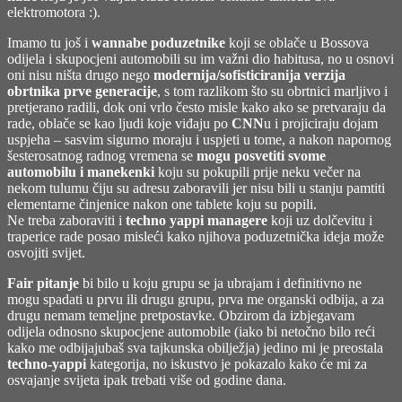
elektromotora :).
Imamo tu još i
wannabe poduzetnike
koji se oblače u Bossova
odijela i skupocjeni automobili su im važni dio habitusa, no u osnovi
oni nisu ništa drugo nego
modernija/sofisticiranija verzija
obrtnika prve generacije
, s tom razlikom što su obrtnici marljivo i
pretjerano radili, dok oni vrlo često misle kako ako se pretvaraju da
rade, oblače se kao ljudi koje viđaju po
CNN
u i projiciraju dojam
uspjeha – sasvim sigurno moraju i uspjeti u tome, a nakon napornog
šesterosatnog radnog vremena se
mogu posvetiti svome
automobilu i manekenki
koju su pokupili prije neku večer na
nekom tulumu čiju su adresu zaboravili jer nisu bili u stanju pamtiti
elementarne činjenice nakon one tablete koju su popili.
Ne treba zaboraviti i
techno yappi managere
koji uz dolčevitu i
traperice rade posao misleći kako njihova poduzetnička ideja može
osvojiti svijet.
Fair pitanje
bi bilo u koju grupu se ja ubrajam i definitivno ne
mogu spadati u prvu ili drugu grupu, prva me organski odbija, a za
drugu nemam temeljne pretpostavke. Obzirom da izbjegavam
odijela odnosno skupocjene automobile (iako bi netočno bilo reći
kako me odbijajubaš sva tajkunska obilježja) jedino mi je preostala
techno-yappi
kategorija, no iskustvo je pokazalo kako će mi za
osvajanje svijeta ipak trebati više od godine dana.