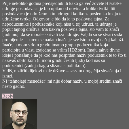
Prije nekoliko godina predsjednik ili kako ga već zovete Hrvatske
udruge poslodavaca je bio upitan od novinara koliko tvrtki iliti
poslodavaca je udruženo u tu udrugu i koliko zaposlenika imaju te
udružene tvrtke. Odgovor je bio da je to poslovna tajna. Za
nepoduzetnike i poduzetnike koji nisu u toj udruzi, ta udruga je
poput tajnog društva. Ma kakva poslovna tajna, što vam to znači
ljudi moji da se morate skrivati iza udruge. Valjda su se stvari sada
promijenile – barem se nadam inače je sve isto u ovoj našoj kaljuži.
Inače, u mom vrlom gradu imamo grupu poduzetnika koja
participira u vlasti (zajedno sa vrlim HDZom). Imaju takve divne
ideje i ponašanje da je kod nas posprdan naziv poduzetnik te to što ti
nazivaš obrtnikom (u mom gradu čestiti ljudi) kod nas su
poduzetnici (zadnja bagra slizana s politikom).
Vidiš, različiti dijelovi male države – sasvim drugačija shvaćanja i
izrazi.
Ni ‘tehnojapi menedžer’ mi nije dobar naziv, u mojoj sredini znači
nešto gadno.
Reply
says: