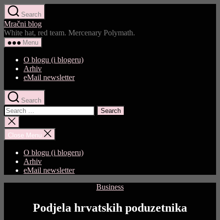
Skip
Search
to
Mračni blog
the
White hat, red team. Mercenary Polymath.
content
Menu
O blogu (i blogeru)
Arhiv
eMail newsletter
Search
Search
for:
Close
search
Close Menu
O blogu (i blogeru)
Arhiv
eMail newsletter
Categories
Business
Podjela hrvatskih poduzetnika