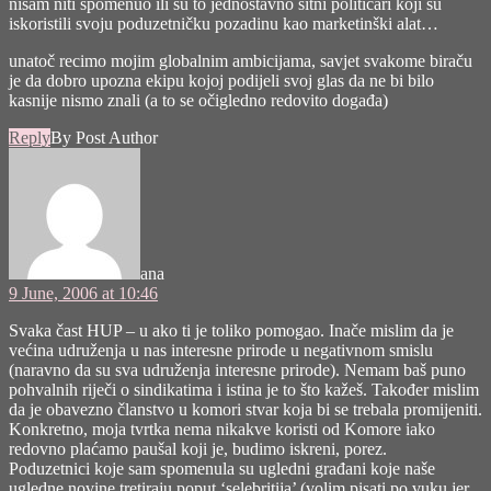
nisam niti spomenuo ili su to jednostavno sitni političari koji su
iskoristili svoju poduzetničku pozadinu kao marketinški alat…
unatoč recimo mojim globalnim ambicijama, savjet svakome biraču
je da dobro upozna ekipu kojoj podijeli svoj glas da ne bi bilo
kasnije nismo znali (a to se očigledno redovito događa)
Reply
By Post Author
says:
ana
9 June, 2006 at 10:46
Svaka čast HUP – u ako ti je toliko pomogao. Inače mislim da je
većina udruženja u nas interesne prirode u negativnom smislu
(naravno da su sva udruženja interesne prirode). Nemam baš puno
pohvalnih riječi o sindikatima i istina je to što kažeš. Također mislim
da je obavezno članstvo u komori stvar koja bi se trebala promijeniti.
Konkretno, moja tvrtka nema nikakve koristi od Komore iako
redovno plaćamo paušal koji je, budimo iskreni, porez.
Poduzetnici koje sam spomenula su ugledni građani koje naše
ugledne novine tretiraju poput ‘selebritija’ (volim pisati po vuku jer