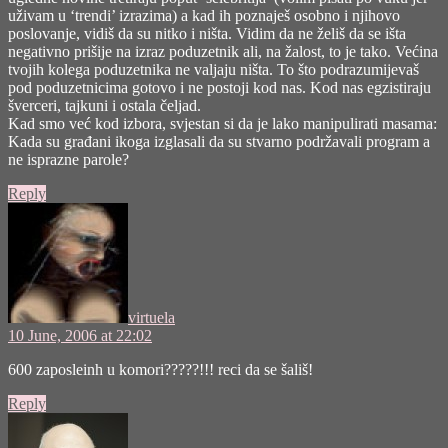
uživam u ‘trendi’ izrazima) a kad ih poznaješ osobno i njihovo
poslovanje, vidiš da su nitko i ništa. Vidim da ne želiš da se išta
negativno prišije na izraz poduzetnik ali, na žalost, to je tako. Većina
tvojih kolega poduzetnika ne valjaju ništa. To što podrazumijevaš
pod poduzetnicima gotovo i ne postoji kod nas. Kod nas egzistiraju
šverceri, tajkuni i ostala čeljad.
Kad smo već kod izbora, svjestan si da je lako manipulirati masama:
Kada su građani ikoga izglasali da su stvarno podržavali program a
ne isprazne parole?
Reply
says:
virtuela
10 June, 2006 at 22:02
600 zaposleinh u komori?????!!! reci da se šališ!
Reply
says: