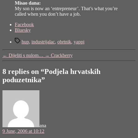
Misao dana:
My son is now an ‘entrepreneur’. That’s what you’re
called when you don’t have a job.
Share
Facebook
the
Bluesky
post
Tags
"Podjela
hup
,
industrijalac
,
obrtnik
,
yappi
hrvatskih
poduzetnika"
←
Dijeliti s nulom…
→
Crackberry
8 replies on “Podjela hrvatskih
poduzetnika”
says:
ana
9 June, 2006 at 10:12