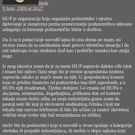
mrak
9 June, 2006 at 10:27
HUP je organizacija koja organizira poduzetnike i njezino
djelovanje je usmjereno prema promoviranju poduzetništva odnosno
zalaganju za kreiranje poduzetničke klime u društvu.
Da li su ti podaci koje navodiš tajna ili nisu doista ne znam, no
recimo znam da sa sindikatima imaš gotovo identičnu situaciju i da
oni sakrivaju svoju strukturu (baš kao i političke stranke) kao zmija
noge.
Iz mog iskustva znam da je za mene HUP napravio daleko više (dok
i nisam bio njihov član) nego što je recimo gospodarska komora
napravila otkako ja uopće znam za njih. U gospodarskoj komori
koja se prisilno financira od poduzetnika ima 600 zaposlenih, a u
HUPu njih dvadesetak. Tjedno dobijem 3-4 emaila od HUPa o
akcijama, seminarima, događanjima, prilikama dok od komore
nikada nisam dobio ništa; za moju industrijsku granu znam da
postoji neki lik koji je ekvivalent sindikalnog čelnika i koji me
nikada nije nazvao telefonom ili bilo što učinio (a unatoč skromnoj
veličini moje tvrtke nije baš nezaobilazna na tržištu).
može biti da poduzetnici koje ti navodiš u stvari spadaju u kategoriju
obrtnika ili propalih industrijalaca, ili možda u ekipu tajkuna koje