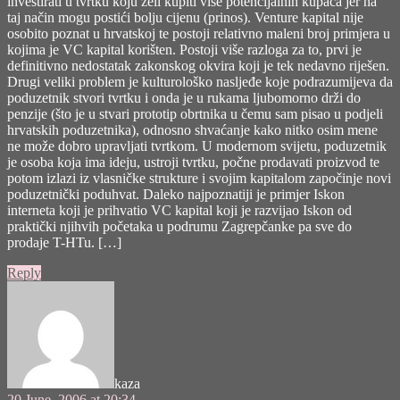
investirati u tvrtku koju želi kupiti više potencijalnih kupaca jer na
taj način mogu postići bolju cijenu (prinos). Venture kapital nije
osobito poznat u hrvatskoj te postoji relativno maleni broj primjera u
kojima je VC kapital korišten. Postoji više razloga za to, prvi je
definitivno nedostatak zakonskog okvira koji je tek nedavno riješen.
Drugi veliki problem je kulturološko nasljeđe koje podrazumijeva da
poduzetnik stvori tvrtku i onda je u rukama ljubomorno drži do
penzije (što je u stvari prototip obrtnika u čemu sam pisao u podjeli
hrvatskih poduzetnika), odnosno shvaćanje kako nitko osim mene
ne može dobro upravljati tvrtkom. U modernom svijetu, poduzetnik
je osoba koja ima ideju, ustroji tvrtku, počne prodavati proizvod te
potom izlazi iz vlasničke strukture i svojim kapitalom započinje novi
poduzetnički poduhvat. Daleko najpoznatiji je primjer Iskon
interneta koji je prihvatio VC kapital koji je razvijao Iskon od
praktički njihvih početaka u podrumu Zagrepčanke pa sve do
prodaje T-HTu. […]
Reply
says:
kaza
20 June, 2006 at 20:34