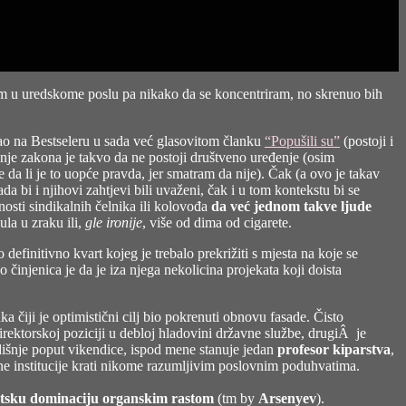
am u uredskome poslu pa nikako da se koncentriram, no skrenuo bih
ao na Bestseleru u sada već glasovitom članku
“Popušili su”
(postoji i
anje zakona je takvo da ne postoji društveno uređenje (osim
je da li je to uopće pravda, jer smatram da nije). Čak (a ovo je takav
da bi i njihovi zahtjevi bili uvaženi, čak i u tom kontekstu bi se
osti sindikalnih čelnika ili kolovođa
da već jednom takve ljude
ula u zraku ili,
gle ironije
, više od dima od cigarete.
efinitivno kvart kojeg je trebalo prekrižiti s mjesta na koje se
o činjenica je da je iza njega nekolicina projekata koji doista
ka čiji je optimistični cilj bio pokrenuti obnovu fasade. Čisto
direktorskoj poziciji u debloj hladovini državne službe, drugiÂ je
odišnje poput vikendice, ispod mene stanuje jedan
profesor kiparstva
,
vne institucije krati nikome razumljivim poslovnim poduhvatima.
tsku dominaciju organskim rastom
(tm by
Arsenyev
).