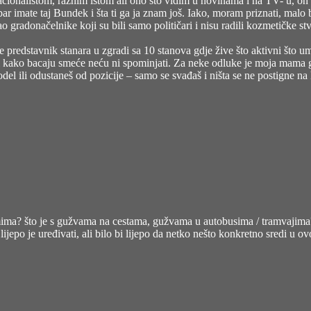
ionalistom, raznim istom ali ono što vidim u novinama i na TV- u, on 
ar imate taj Bundek i šta ti ga ja znam još. Iako, moram priznati, malo b
ao gradonačelnike koji su bili samo političari i nisu radili kozmetičke 
 predstavnik stanara u zgradi sa 10 stanova gdje žive što aktivni što umi
 i kako bacaju smeće neću ni spominjati. Za neke odluke je moja mama go
l ili odustaneš od pozicije – samo se svađaš i ništa se ne postigne na 
oblemima? što je s gužvama na cestama, gužvama u autobusima / tramvajima
. lijepo je uređivati, ali bilo bi lijepo da netko nešto konkretno sredi 