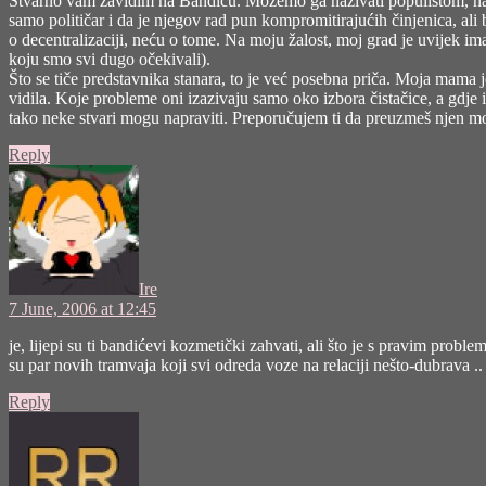
Stvarno vam zavidim na Bandiću. Možemo ga nazivati populistom, nac
samo političar i da je njegov rad pun kompromitirajućih činjenica, ali b
o decentralizaciji, neću o tome. Na moju žalost, moj grad je uvijek im
koju smo svi dugo očekivali).
Što se tiče predstavnika stanara, to je već posebna priča. Moja mama je
vidila. Koje probleme oni izazivaju samo oko izbora čistačice, a gdje
tako neke stvari mogu napraviti. Preporučujem ti da preuzmeš njen mode
Reply
says:
Ire
7 June, 2006 at 12:45
je, lijepi su ti bandićevi kozmetički zahvati, ali što je s pravim pr
su par novih tramvaja koji svi odreda voze na relaciji nešto-dubrava .
Reply
says: