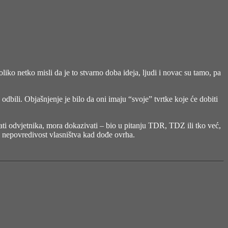
ko netko misli da je to stvarno doba ideja, ljudi i novac su tamo, pa
 odbili. Objašnjenje je bilo da oni imaju “svoje” tvrtke koje će dobiti
rati odvjetnika, mora dokazivati – bio u pitanju TDR, TDZ ili tko već,
na nepovredivost vlasništva kad dođe ovrha.