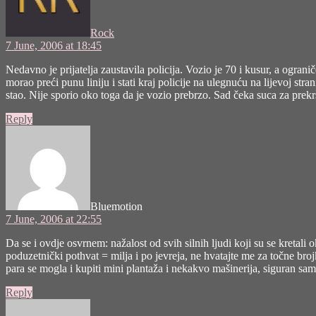
Rock
7 June, 2006 at 18:45
Nedavno je prijatelja zaustavila policija. Vozio je 70 i kusur, a ogranič
morao preći punu liniju i stati kraj policije na ulegnuću na lijevoj str
stao. Nije sporio oko toga da je vozio prebrzo. Sad čeka suca za prekr
Reply
says:
Bluemotion
7 June, 2006 at 22:55
Da se i ovdje osvrnem: nažalost od svih silnih ljudi koji su se kretal
poduzetnički pothvat = milja i po jevreja, ne hvatajte me za točne bro
para se mogla i kupiti mini plantaža i nekakvo mašinerija, siguran sam
Reply
says: