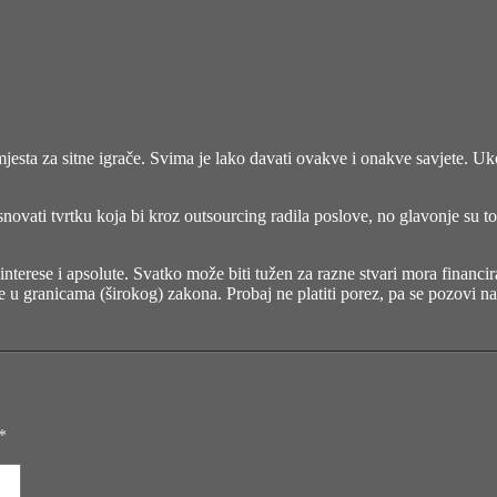
a za sitne igrače. Svima je lako davati ovakve i onakve savjete. Ukoli
osnovati tvrtku koja bi kroz outsourcing radila poslove, no glavonje su to
nterese i apsolute. Svatko može biti tužen za razne stvari mora financi
ve u granicama (širokog) zakona. Probaj ne platiti porez, pa se pozovi 
*