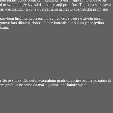
radi gadne dobre pomake u Zagrebu. Svjesni smo svi toga da je on
i to sve bilo teže izvesti da imate manji proračun. To je ona stara stvar
stvari kao Bandić (iako je ovaj sadašnji napravio kozmetičku promjenu
rovljeni liječnici, profesori i pravnici. Gore bagre u životu nisam
tovo kao diktator, donosi ih bez konzultacije s ikim jer se jedino
kraju.
? što je s praktički nefunkcionalnim gradskim prijevozom? je, nabavili
u ovom gradu, a ne samo da mažu ljudima oči šminkerajem.