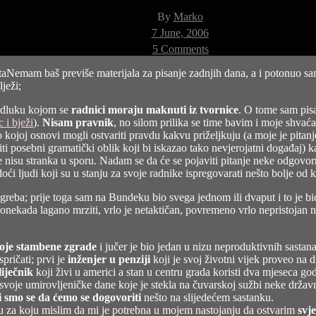
Post
By
Marko
author
Post
7 June, 2006
date
on
5 Comments
Dijeliti
s
Nemam baš previše materijala za pisanje zadnjih dana, a i potonuo s
nulom…
ježi;
odluku kojom se
radnici moraju maknuti iz tvornice
. O tome sam pis
 i bježi
).
Nisam pravnik
, no silom prilika se time bavim i moje shvać
ilo kojoj osnovi mogli ostvariti pravdu kakvu priželjkuju (a moje je pitan
ti posebni gramatički oblik koji bi iskazao tako nevjerojatni događaj) ka
 nisu stranka u sporu. Nadam se da će se pojaviti pitanje neke odgovorn
oći ljudi koji su u stanju za svoje radnike ispregovarati nešto bolje od k
eba; prije toga sam na Bundeku bio svega jednom ili dvaput i to je bio d
 ponekada lagano mrziti, vrlo je netaktičan, povremeno vrlo nepristojan n
voje stambene zgrade
i jučer je bio jedan u nizu neproduktivnih sastana
pričati; prvi je
inženjer u penziji
koji je svoj životni vijek proveo na 
liječnik
koji živi u americi a stan u centru grada koristi dva mjeseca g
 svoje umirovljeničke dane koje je stekla na čuvarskoj sužbi neke drža
i smo se da ćemo se dogovoriti
nešto na slijedećem sastanku.
nu za koju mislim da mi je potrebna u mojem nastojanju da ostvarim
svje