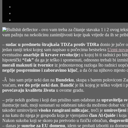
vam pažnju na nekolicinu zanimljivosti koje ipak vrijede da ih se pribil
–
sudac u predmetu štrajkaša TDZa protiv TDRa
donio je jučer 
jedan raniji tekst kojeg sam napisao u počecima bestselera
Uzmi novac
eventualno
anarhije ili krvave revolucije
) u kojoj bi ti radnici po b
hipotetički
“čak”
da ga je teško i spomenuti, odnosno trebali bi izmisli
morali maknuti iz tvornice
iz jednostavnog razloga što radnici uopće
negdje pospremimo i zaboravimo ključ
, a da će na njihovo mjesto d
-Â bio sam prije neki dan na
Bundeku
, skupa s barem polovicom Zagr
vraćam,
sve do prije neki dan
.
Bandić
je lik kojeg je teško voljeti i
povećavaju kvalitetu života
u ovome gradu.
– prije nekih godinu i koji dan prisilno sam odabran za
upravitelja s
ilustracije radi, moji sustanari su odabrani tako da možemo dobar vic is
također umirovljeni
visoko rangirani milicajac
, treći je
umirovljeni 
a na katu do njega je gospođa koja je vjerojatno
član Al-Qaide
i koja
Nakon sukoba koji se skoro pa pretvorio u fizički obračun,
dogovoril
– danas je
sunrise za EU domenu
, idem se probati izboriti za dome