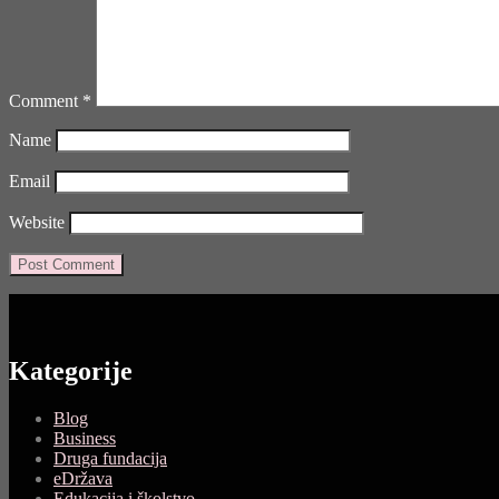
Comment
*
Name
Email
Website
Kategorije
Blog
Business
Druga fundacija
eDržava
Edukacija i školstvo