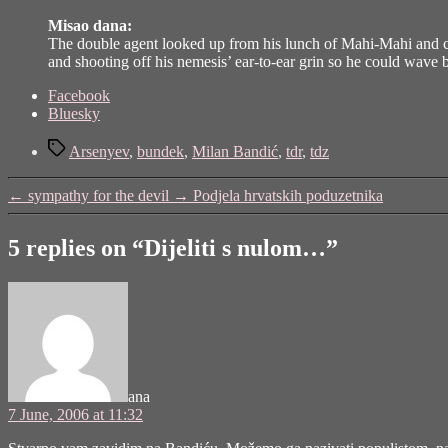
Misao dana:
The double agent looked up from his lunch of Mahi-Mahi and co
and shooting off his nemesis’ ear-to-ear grin so he could wave b
Share
Facebook
the
Bluesky
post
Tags
"Dijeliti
Arsenyev
,
bundek
,
Milan Bandić
,
tdr
,
tdz
s
nulom…"
←
sympathy for the devil
→
Podjela hrvatskih poduzetnika
5 replies on “Dijeliti s nulom…”
says:
ana
7 June, 2006 at 11:32