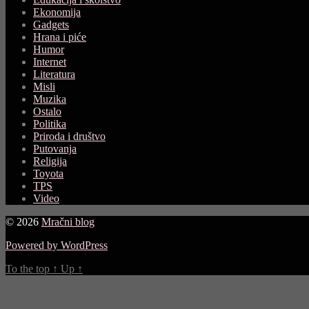
Ekonomija
Gadgets
Hrana i piće
Humor
Internet
Literatura
Misli
Muzika
Ostalo
Politika
Priroda i društvo
Putovanja
Religija
Toyota
TPS
Video
© 2026
Mračni blog
Powered by WordPress
To the top
↑
Up
↑