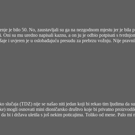
enje je bilo 50. No, zaustavljali su ga na nezgodnom mjestu jer je bila pu
ani. Oni su mu uredno napisali kaznu, a on ju je odbio potpisati s tvrdnjo
šaje i uvjeren je u oslobađajuću presudu za prebrzu vožnju. Nije pravnik.
i oko slučaja (TDZ) nije se našao niti jedan koji bi rekao tim ljudima 
jke) mogli osnovati mini dioničarsko društvo koje bi privatno proizvodi
 da bi i država uletila s još nekim poticajima. Toliko od mene. Palo mi 