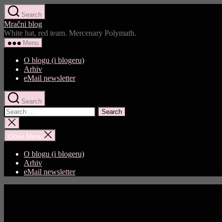
Skip
Search
to
Mračni blog
the
White hat, red team. Mercenary Polymath.
content
Menu
O blogu (i blogeru)
Arhiv
eMail newsletter
Search
Search
for:
Close
search
Close Menu
O blogu (i blogeru)
Arhiv
eMail newsletter