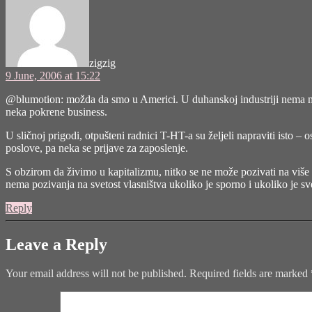
zigzig
9 June, 2006 at 15:22
@blumotion: možda da smo u Americi. U duhanskoj industriji nema mjest
neka pokrene business.
U sličnoj prigodi, otpušteni radnici T-HT-a su željeli napraviti isto – 
poslove, pa neka se prijave za zaposlenje.
S obzirom da živimo u kapitalizmu, nitko se ne može pozivati na više i
nema pozivanja na svetost vlasništva ukoliko je sporno i ukoliko je s
Reply
Leave a Reply
Your email address will not be published.
Required fields are marked