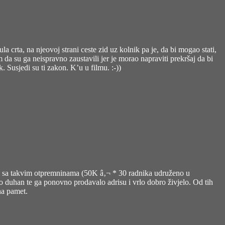
la crta, na njeovoj strani ceste zid uz kolnik pa je, da bi mogao stati,
m da su ga neispravno zaustavili jer je morao napraviti prekršaj da bi
 Susjedi su ti zakon. K’u u filmu. :-))
da su sa takvim otpremninama (50K â‚¬ * 30 radnika udruženo u
lo duhan te ga ponovno prodavalo adrisu i vrlo dobro živjelo. Od tih
na pamet.