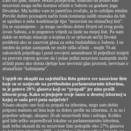
Zato što ipak, unatoč nekim primjerima, smatram da jedino kao
nezavisni mogu nešto korisno učiniti u Saboru za građane juga
Hrvatske. Ma koliko vam to patetično zvučalo, ja to ozbiljno mislim.
Previše dobro poznajem način funkcioniranja naših stranaka da bih
se upuštao u neke kombinacije tipa “nezavisni na stranačkoj listi”.
Da se razumijemo – ja mogu savršeno dobro živjeti od svog posla
izvan Sabora, a to pogotovo vrijedi za ljude na mojoj listi. Pa nam
dakle ne trebaju situacije u kojima će se rješavati nečiji životni
problemi ako se zauzvrat glasa za neku budalaštinu u Saboru. I ne
mislim da jedan zastupnik ne može ništa učiniti – mojih 70-ak
zakonskih prijedloga i pusti usvojeni amandmani ili prijedlozi iznijeti
na pravom mjestu govore da i jedan jedini nezavisni zastupnik može
učiniti puno ako doista djeluje kao neovisni glas javnosti, neovisan o
stranačkim “kuhinjama”.
Uspjeli ste okupiti na zajedničku listu gotovo sve nazavisne liste
koje su se natjecale na prethodnim parlamentarnim izborima,
to je gotovo 20% glasova koji su “propali” jer nisu prošli
izborni prag. Kako ocjenjujete svoje šanse u desetoj izbornoj u
kojoj se sada prvi puta natječete?
Nisam okupio one koji su propali na izborima, nego sam dobio
potporu mahom od lista koje su dobro prošle na izborima. A tu su i
pojedine udruge, ukupno 20-ak nezavisnih lista i udruga. Koliko
god bilo teško uspoređivati lokalne sa parlamentarnim izborima,
ipak treba ukazati da su nezavisne liste pokupile oko 27% glasova