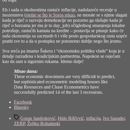
Eh i sada u okolnostima rastuće inflacije, nadolazeće recesije u
inozemstvu (
sjetite se što je Soros rekao
, ne morate se s njime slagati
kada je riječ o razvoju demokracije no pozorno ga slušajte kada je
riječ o burzama jer mu je to day_job) očiglednog smanjenja lokalne
potrošnje, rastućih kamata na kredite – postavlja se pitanje kako će
naša ekonomija sa zacrtanih 6 i više posto gospodarskog rasta uopće
pratiti sve to a da u postupku ne potonemo dublje nego što jesmo.
Sva sreća pa imamo Šukera i “ekonomsku politiku vlade” koja je u
detalje razrađena s koalicijskim partnerima. Napokon se osjećam
kao da sam u sigurnim rukama. Idemo dalje!
Misao dana:
These economic downturns are very difficult to predict,
but sophisticated econometric modeling houses like
Data Resources and Chase Econometrics have
successfully predicted 14 of the last 3 recessions.
Share
Facebook
the
Bluesky
post
Tags
"Zaoštravanje"
Goran Jandroković
,
Hido Biščević
,
inflacija
,
Ivo Sanader
,
ZERP
,
Željko Rohatinski