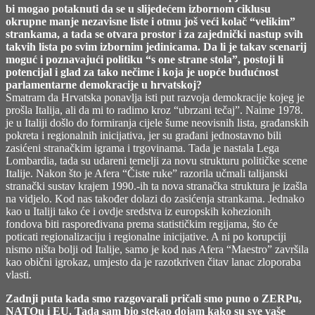
bi mogao potaknuti da se u slijedećem izbornom ciklusu
okrupne manje nezavisne liste i otmu još veći kolač “velikim”
strankama, a tada se otvara prostor i za zajednički nastup svih
takvih lista po svim izbornim jedinicama. Da li je takav scenarij
moguć i poznavajući politiku “s one strane stola”, postoji li
potencijal i glad za tako nečime i koja je uopće budućnost
parlamentarne demokracije u hrvatskoj?
Smatram da Hrvatska ponavlja isti put razvoja demokracije kojeg je
prošla Italija, ali da mi to radimo kroz “ubrzani tečaj”. Naime 1978.
je u Italiji došlo do formiranja cijele šume neovisnih lista, građanskih
pokreta i regionalnih inicijativa, jer su građani jednostavno bili
zasićeni stranačkim igrama i trgovinama. Tada je nastala Lega
Lombardia, tada su udareni temelji za novu strukturu političke scene
Italije. Nakon što je Afera “Čiste ruke” razorila učmali talijanski
stranački sustav krajem 1990.-ih ta nova stranačka struktura je izašla
na vidjelo. Kod nas također dolazi do zasićenja strankama. Jednako
kao u Italiji tako će i ovdje sredstva iz europskih kohezionih
fondova biti raspoređivana prema statističkim regijama, što će
poticati regionalizaciju i regionalne inicijative. A ni po korupciji
nismo ništa bolji od Italije, samo je kod nas Afera “Maestro” završila
kao obični igrokaz, umjesto da je razotkriven čitav lanac zloporaba
vlasti.
Zadnji puta kada smo razgovarali pričali smo puno o ZERPu,
NATOu i EU. Tada sam bio stekao dojam kako su sve vaše