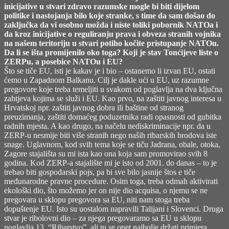
inicijative u stvari zdravo razumske mogle bi biti dijelom
politike i nastojanja bilo koje stranke, s time da sam došao do
zaključka da vi osobno možda i niste toliki pobornik NATOa i
da kroz inicijative o reguliranju prava i obveza stranih vojnika
na našem teritoriju u stvari potiho kočite pristupanje NATOu.
Da li se išta promijenilo oko toga? Koji je stav Tonćijeve liste o
ZERPu, a posebice NATOu i EU?
Što se tiče EU, isti je kakav je i bio – ostanemo li izvan EU, ostati
ćemo u Zapadnom Balkanu. Cilj je dakle ući u EU, uz razumne
pregovore koje treba temeljiti u svakom od poglavlja na dva ključna
zahtjeva kojima se služi i EU. Kao prvo, na zaštiti javnog interesa u
Hrvatskoj npr. zaštiti javnog dobra ili baštine od stranog
preuzimanja, zaštiti domaćeg poduzetnika radi opasnosti od gubitka
radnih mjesta. A kao drugo, na načelu nediskriminacije npr. da u
ZERP-u nesmije biti više stranih nego naših ribarskih brodova iste
snage. Uglavnom, kod svih tema koje se tiču Jadrana, obale, otoka,
Zagore stajališta su mi ista kao ona koja sam promovirao svih 8
godina. Kod ZERP-a stajalište mi je isto od 2001. do danas – to je
trebao biti gospodarski pojs, pa bi sve bilo jasnije štos e tiče
međunarodne pravne procedure. Osim toga, treba odmah aktivirati
ekološki dio, što možemo jer on nije dio acquisa, o njemu se ne
pregovara u sklopu pregovora sa EU, niti nam stoga treba
dopuštenje EU. Isto su uostalom napravili Talijani i Slovenci. Druga
stvar je ribolovni dio – za njega pregovaramo sa EU u sklopu
poglavlja 13. “Ribarstvo”, ali tu se opet najbolje držati primjera