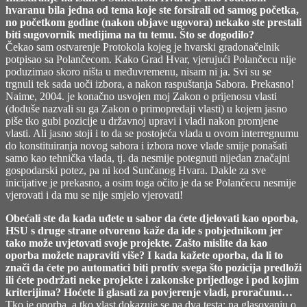
hvaranu bila jedna od tema koje ste forsirali od samog početka,
no početkom godine (nakon objave ugovora) nekako ste prestali
biti sugovornik medijima na tu temu. Što se dogodilo?
Čekao sam ostvarenje Protokola kojeg je hvarski gradonačelnik
potpisao sa Polančecom. Kako Grad Hvar, vjerujući Polančecu nije
poduzimao skoro ništa u međuvremenu, nisam ni ja. Svi su se
trgnuli tek sada uoči izbora, a nakon raspuštanja Sabora. Prekasno!
Naime, 2004. je konačno usvojen moj Zakon o prijenosu vlasti
(doduše nazvali su ga Zakon o primopredaji vlasti) u kojem jasno
piše tko gubi pozicije u državnoj upravi i vladi nakon promjene
vlasti. Ali jasno stoji i to da se postojeća vlada u ovom interregnumu
do konstituiranja novog sabora i izbora nove vlade smije ponašati
samo kao tehnička vlada, tj. da nesmije potegnuti nijedan značajni
gospodarski potez, pa ni kod Sunčanog Hvara. Dakle za sve
inicijative je prekasno, a osim toga očito je da se Polančecu nesmije
vjerovati i da mu se nije smjelo vjerovati!
Obećali ste da kada uđete u sabor da ćete djelovati kao oporba,
HSU s druge strane otvoreno kaže da ide s pobjednikom jer
tako može uvjetovati svoje projekte. Zašto mislite da kao
oporba možete napraviti više? I kada kažete oporba, da li to
znači da ćete po automatici biti protiv svega što pozicija predloži
ili ćete podržati neke projekte i zakonske prijedloge i pod kojim
kriterijima? Hoćete li glasati za povjerenje vladi, proračunu…
Tko je oporba, a tko vlast dokazuje se na dva testa: na glasovanju o