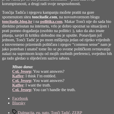
korumpiranosti, a drugi radi svoje nesposobnosti.
Tonćija Tadića i njegovu kampanju možete pratiti na gore
spomenutom siteu
toncitadic.com
, na novootvorenom blogu
toncitadic.blog.hr
i na
pollitika.com
. Makar Tonći nije do sada bio
direktno prisutan na internetu, vrlo je dobro upoznat sa situacijom i
prati pomno događanja (osobito na pollitici :), tako da ako imate
pitanja, savjet ili kritiku slobodno mu je uputite. Ponavljam još
jednom, Tonći Tadić je po mom mišljenju jedan od rijetko vrijednih
a istovremeno prizemnih političara i njegov “common sense” nam je
jako potreban i unatoč tome što se po svome političkom svrstavanju
nalazi na suprotnom kraju od mojih osobnih preferenci, svejedno bih
ga rado gledao u slijedećem sazivu sabora.
Misao dana:
Col. Jessep
: You want answers?
Kaffee
: I think I’m entitled.
Col. Jessep
: You want answers?
Kaffee
: I want the truth.
Col. Jessep
: You can’t handle the truth.
Share
Facebook
the
Bluesky
post
Tags
"Tonći
Dalmacija
,
eu
,
nato
,
Tonči Tadić
,
ZERP