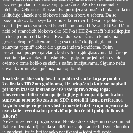
povjerenju vladi i na usvajanju proračuna. Ako kao regionalna
inicijativa želimo ostati izvan dva postojeća stranačka bloka, onda to
isključuje ulazak u te blokove i nakon izbora u saboru. Da se
izrazim slikovito – svjedoci smo sukoba dva T-Rexa na političkoj
sceni – jer na to su se sveli izbori i kampanja HDZ-a i SDP-a. Ući u
neki od stranačkih blokova oko SDP-a i HDZ-a znači biti zalijepljen
na leđa jednom od ta dva T-Rexa dok se on šamara kandžama i
grize sa drugim T-Rexom. Te ga sa tih leđa kojiput gricnuti, a
zauzvrat “popiti” dobar dio ugriza i udara kandžama. Osim
proračuna i povjerenja vladi, kod svih drugih glasovanja ključno je
imati inicijativu i davati i uskraćivati potporu prijedlozima vlade
ovisno o tome koliko se slažu s našim inicijativama. Sigurno neću
čuvati kvorum vladajućima, ma koji to bili.
Imali ste prilike sudjelovati u politici stranke koja je potiho
koalirala s HDZom godinama, i iz priopćenja koje ste napisali
prilikom izlaska iz stranke otišli ste upravo zbog toga;
istovremeno bili ste dio opcije koji je gotovo pa dijametralno
suprotan onome što zastupa SDP, postoji li jasna preferenca
koga bi radije vidjeli na vlasti i možete li dati svoju ocjenu rada
ove vlade i eventualno predviđanje tko će biti pobjednik ovih
izbora?
Ne želim se baviti prognozama. No ako doista slijedimo razvojni put
Italije u demokraciji, onda se bližimo stanju kad će biti svejedno tko
je na vlasti, jer će biti jednako neefikasni – jedni radi svoje