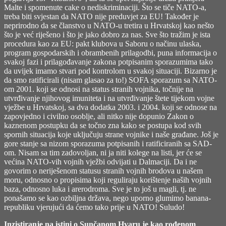
Malte i spomenute cake o nediskriminaciji. Što se tiče NATO-a,
treba biti svjestan da NATO nije preduvjet za EU! Također je
neprirodno da se članstvo u NATO-u tretira u Hrvatskoj kao nešto
što je već riješeno i što je jako dobro za nas. Sve što tražim je ista
procedura kao za EU: pakt klubova u Saboru o načinu ulaska,
program gospodarskih i obrambenih prilagodbi, puna informacija o
svakoj fazi i prilagođavanje zakona potpisanim sporazumima tako
da uvijek imamo stvari pod kontrolom u svakoj situaciji. Bizarno je
da smo ratificirali (nisam glasao za to!) SOFA sporazum sa NATO-
om 2001. koji se odnosi na status stranih vojnika, točnije na
utvrđivanje njihovog imuniteta i na utvrđivanje štete tijekom vojne
vježbe u Hrvatskoj, sa dva dodatka 2003. i 2004. koji se odnose na
zapovjedno i civilno osoblje, ali nitko nije dopunio Zakon o
kaznenom postupku da se točno zna kako se postupa kod svih
spornih situacija koje uključuju strane vojnike i naše građane. Još je
gore stanje sa nizom sporazuma potpisanih i ratificiranih sa SAD-
om. Nisam sa tim zadovoljan, ni ja niti kolege na listi, jer će se
većina NATO-vih vojnih vježbi odvijati u Dalmaciji. Da i ne
govorim o neriješenom statusu stranih vojnih brodova u našem
moru, odnosno o propisima koji reguliraju korištenje naših vojnih
baza, odnosno luka i arerodroma. Sve je to još u magli, tj. ne
ponašamo se kao ozbiljna država, nego uporno glumimo banana-
republiku vjerujući da ćemo tako prije u NATO! Suludo!
Inzistiranje na istini o Sunčanom Hvaru je kao rođenom