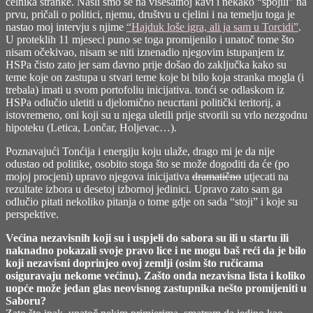
čelnika stranke. Našli smo se na višesatnoj kavi i nekako “spojili” na
sukoba
prvu, pričali o politici, njemu, društvu u cjelini i na temelju toga je
dva
nastao moj intervju s njime
“Hajduk loše igra, ali ja sam u Torcidi”
.
T-
U proteklih 11 mjeseci puno se toga promijenilo i unatoč tome što
Rexa
nisam očekivao, nisam se niti iznenadio njegovim istupanjem iz
HSPa čisto zato jer sam davno prije došao do zaključka kako su
teme koje on zastupa u stvari teme koje bi bilo koja stranka mogla (i
trebala) imati u svom portofoliu inicijativa. tonći se odlaskom iz
HSPa odlučio uletiti u djelomično neucrtani politički teritorij, a
istovremeno, oni koji su u njega uletili prije stvorili su vrlo nezgodnu
hipoteku (Letica, Lončar, Holjevac…).
Poznavajući Tonćija i energiju koju ulaže, drago mi je da nije
odustao od politike, osobito stoga što se može dogoditi da će (po
mojoj procjeni) upravo njegova inicijativa
dramatično
utjecati na
rezultate izbora u desetoj izbornoj jedinici. Upravo zato sam ga
odlučio pitati nekoliko pitanja o tome gdje on sada “stoji” i koje su
perspektive.
Većina nezavisnih koji su i uspjeli do sabora su ili u startu ili
naknadno pokazali svoje pravo lice i ne mogu baš reći da je bilo
koji nezavisni doprinjeo ovoj zemlji (osim što ručicama
osiguravaju nekome većinu). Zašto onda nezavisna lista i koliko
uopće može jedan glas neovisnog zastupnika nešto promijeniti u
Saboru?