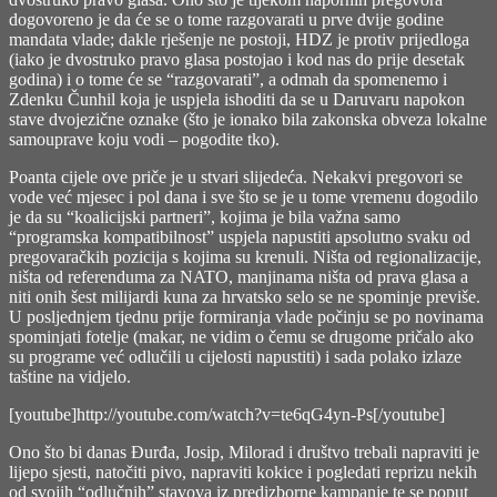
dogovoreno je da će se o tome razgovarati u prve dvije godine
mandata vlade; dakle rješenje ne postoji, HDZ je protiv prijedloga
(iako je dvostruko pravo glasa postojao i kod nas do prije desetak
godina) i o tome će se “razgovarati”, a odmah da spomenemo i
Zdenku Čunhil koja je uspjela ishoditi da se u Daruvaru napokon
stave dvojezične oznake (što je ionako bila zakonska obveza lokalne
samouprave koju vodi – pogodite tko).
Poanta cijele ove priče je u stvari slijedeća. Nekakvi pregovori se
vode već mjesec i pol dana i sve što se je u tome vremenu dogodilo
je da su “koalicijski partneri”, kojima je bila važna samo
“programska kompatibilnost” uspjela napustiti apsolutno svaku od
pregovaračkih pozicija s kojima su krenuli. Ništa od regionalizacije,
ništa od referenduma za NATO, manjinama ništa od prava glasa a
niti onih šest milijardi kuna za hrvatsko selo se ne spominje previše.
U posljednjem tjednu prije formiranja vlade počinju se po novinama
spominjati fotelje (makar, ne vidim o čemu se drugome pričalo ako
su programe već odlučili u cijelosti napustiti) i sada polako izlaze
taštine na vidjelo.
[youtube]http://youtube.com/watch?v=te6qG4yn-Ps[/youtube]
Ono što bi danas Đurđa, Josip, Milorad i društvo trebali napraviti je
lijepo sjesti, natočiti pivo, napraviti kokice i pogledati reprizu nekih
od svojih “odlučnih” stavova iz predizborne kampanje te se poput