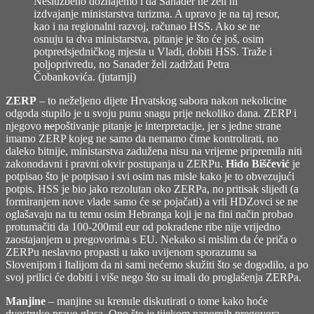
Neslužbeno doznajemo i da Sanader ne želi ni
izdvajanje ministarstva turizma. A upravo je na taj resor,
kao i na regionalni razvoj, računao HSS. Ako se ne
osnuju ta dva ministarstva, pitanje je što će još, osim
potpredsjedničkog mjesta u Vladi, dobiti HSS. Traže i
poljoprivredu, no Sanader želi zadržati
Petra
Čobankovića.
(
jutarnji
)
ZERP
– to neželjeno dijete Hrvatskog sabora nakon nekolicine
odgoda stupilo je u svoju punu snagu prije nekoliko dana. ZERP i
njegovo
ne
poštivanje pitanje je interpretacije, jer s jedne strane
imamo ZERP kojeg ne samo da nemamo čime kontrolirati, no
daleko bitnije, ministarstva zadužena nisu na vrijeme pripremila niti
zakonodavni i pravni okvir postupanja u ZERPu.
Hido Biščević
je
potpisao što je potpisao i svi osim nas misle kako je to obvezujući
potpis. HSS je bio jako rezolutan oko ZERPa, no pritisak slijedi (a
formiranjem nove vlade samo će se pojačati) a vrli HDZovci se ne
oglašavaju na tu temu osim Hebranga koji je na fini način probao
protumačiti da 100-200mil eur od pokradene ribe nije vrijedno
zaostajanjem u pregovorima s EU. Nekako si mislim da će priča o
ZERPu neslavno propasti u tako uvijenom sporazumu sa
Slovenijom i Italijom da ni sami nećemo skužiti što se dogodilo, a po
svoj prilici će dobiti i više nego što su imali do proglašenja ZERPa.
Manjine
– manjine su krenule diskutirati o tome kako hoće
dvostruko pravo glasa. Ono što je tijekom napornih pregovora