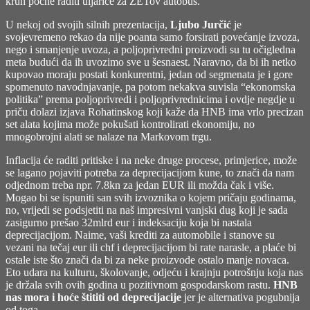
kruh počne raditi uljarice za ZETov autobus.
U nekoj od svojih silnih prezentacija,
Ljubo Jurčić
je
svojevremeno rekao da nije poanta samo forsirati povećanje izvoza,
nego i smanjenje uvoza, a poljoprivredni proizvodi su tu očigledna
meta budući da ih uvozimo sve u šesnaest. Naravno, da bi ih netko
kupovao moraju postati konkurentni, jedan od segmenata je i gore
spomenuto navodnjavanje, pa potom nekakva suvisla “ekonomska
politika” prema poljoprivredi i poljoprivrednicima i ovdje negdje u
priču dolazi izjava Rohatinskog koji kaže da HNB ima vrlo precizan
set alata kojima može pokušati kontrolirati ekonomiju, no
mnogobrojni alati se nalaze na Markovom trgu.
Inflacija će raditi pritiske i na neke druge procese, primjerice, može
se lagano pojaviti potreba za deprecijacijom kune, to znači da nam
odjednom treba npr. 7.8kn za jedan EUR ili možda čak i više.
Mogao bi se ispuniti san svih izvoznika o kojem pričaju godinama,
no, vrijedi se podsjetiti na naš impresivni vanjski dug koji je sada
zasigurno prešao 32mlrd eur i indeksaciju koja bi nastala
deprecijacijom. Naime, vaši krediti za automobile i stanove su
vezani na tečaj eur ili chf i deprecijacijom bi rate narasle, a plaće bi
ostale iste što znači da bi za neke proizvode ostalo manje novaca.
Eto udara na kulturu, školovanje, odjeću i krajnju potrošnju koja nas
je držala svih ovih godina u pozitivnom gospodarskom rastu.
HNB
nas mora i hoće štititi od deprecijacije
jer je alternativa pogubnija
od toga.