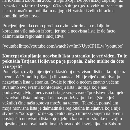
na lokalnim izborima 2005. u Splitskoj i Dubrovačkoj županiji, uz
izlazak na izbore od svega 55%. Očito je riječ o velikom zasićenju
usko-stranačkom politikom na jugu Hrvatske i želim biračima
ponuditi nešto novo.
Procjenjujem da ćemo proći na ovim izborima, a o daljnjim
koracima više nakon izbora, jer moja neovisna lista je de facto
dalmatinska regionalna inicijativa.
[youtube]http://youtube.com/watch?v=ImNUytCPHLw[/youtube]
Koncept okupljanja neovisnih lista u stranku je već viđen. To je
pokušala Tatjana Holjevac pa je propala. Zašto mislite da ćete
vi uspjeti?
Ponavljam, ovdje nije riječ o klasičnoj nezavisnoj listi na kojoj je uz
mene još 13 mojih prijatelja ili znanaca. Niti je riječ o utjerivanju
nezavisnih lista u stranku. Ovdje je riječ o nečem znatno većem:
stvaramo svojevrsnu konfederaciju lista i udruga koje nas
podržavaju. Moja neovisna lista je svojevrsno “predstavničko tijelo”
nezavisnih lista i udruga koje nas podržavaju i koje (što je još
važnije) čine našu gotovu mrežu na terenu. Također, ponavljam
moja neovisna lista je dalmatinska regionalna inicijativa koja nije
stvorena “odozgo” iz nekog centra, nego umrežavanjem na terenu
postojećih neovisnih lista koje djeluju kao mikro-stranke u svojim
mjestima, a na ovaj način imaju šansu dobiti svoje ljude u Saboru.