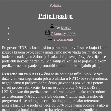
Categories
Politika
Prije i poslije
Post
By
Marko
author
Post
7 January, 2008
date
on
2 Comments
Prije
i
Pregovori HDZa s koalicijskim partnerima priveli su se kraju i kako
poslije
izgleda krajem ovog tjedna imati ćemo novu vladu (osim ako ne
bude iznenađenja u Saboru). I sada, dok je sve još svježe vrijedi se
podsjetiti nekolicine zanimljivih zahtjeva koji su se pojavili tijekom
predizborne kampanje i promotriti sudbinu tih krucijalnih pitanja.
Referendum za NATO
– čini se da od njega ništa. Ivo&Co već
duže vremena zagovaraju priču o ulasku u NATO bez referenduma,
negdje tamo u proljeće dobiti ćemo (navodno) pozivnicu i potom
slijedi proces ratifikacije. Ja sam osobno protiv NATOa. HSS i
HSLS su kao dio predizborne platforme govorili kako referendum
za pristupanje NATOu mora biti održan. Vidimo sada iz njihovih
pregovora da se od toga neće ništa dogoditi jer “ako referentne”
ankete kažu da je podrška veća od 50% onda nema potrebe, a ako je
manja onda ionako nam ne treba referendum – ne razumijem