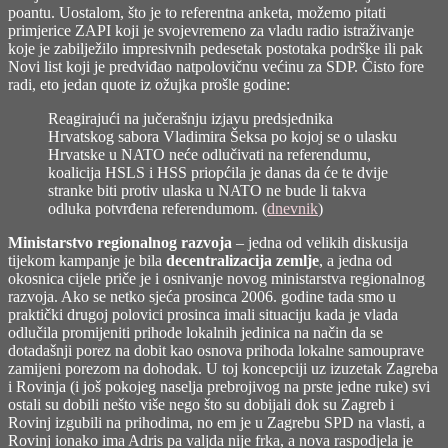
poantu. Uostalom, što je to referentna anketa, možemo pitati
primjerice ZAPI koji je svojevremeno za vladu radio istraživanje
koje je zabilježilo impresivnih pedesetak postotaka podrške ili pak
Novi list koji je predviđao natpolovičnu većinu za SDP. Čisto fore
radi, eto jedan quote iz ožujka prošle godine:
Reagirajući na jučerašnju izjavu predsjednika
Hrvatskog sabora Vladimira Šeksa po kojoj se o ulasku
Hrvatske u NATO neće odlučivati na referendumu,
koalicija HSLS i HSS priopćila je danas da će te dvije
stranke biti protiv ulaska u NATO ne bude li takva
odluka potvrđena referendumom. (
dnevnik
)
Ministarstvo regionalnog razvoja
– jedna od velikih diskusija
tijekom kampanje je bila
decentralizacija zemlje
, a jedna od
okosnica cijele priče je i osnivanje novog ministarstva regionalnog
razvoja. Ako se netko sjeća prosinca 2006. godine tada smo u
praktički drugoj polovici prosinca imali situaciju kada je vlada
odlučila promijeniti prihode lokalnih jedinica na način da se
dotadašnji porez na dobit kao osnova prihoda lokalne samouprave
zamijeni porezom na dohodak. U toj koncepciji uz izuzetak Zagreba
i Rovinja (i još pokojeg naselja prebrojivog na prste jedne ruke) svi
ostali su dobili nešto više nego što su dobijali dok su Zagreb i
Rovinj izgubili na prihodima, no em je u Zagrebu SPD na vlasti, a
Rovinj ionako ima Adris pa valjda nije frka, a nova raspodjela je