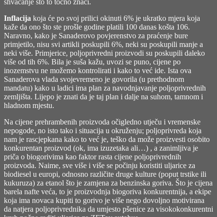
shvaćanje što to točno znači.
Inflacija
koja će po svoj prilici okinuti 6% je ukratko mjera koja
kaže da ono što ste prošle godine platili 100 danas košta 106.
Naravno, kako je Sanaderovo povjerenstvo za praćenje bure
primjetilo, nisu svi artikli poskupili 6%, neki su poskupili manje a
neki više. Primjerice, poljoprivredni proizvodi su poskupili daleko
više od tih 6%. Bila je suša kažu, uvozi se puno, cijene po
inozemstvu ne možemo kontrolirati i kako to već ide. Ista ova
Sanaderova vlada svojevremeno je govorila (u prethodnom
mandatu) kako u ladici ima plan za navodnjavanje poljoprivrednih
zemljišta. Lijepo je znati da je taj plan i dalje na suhom, tamnom i
hladnom mjestu.
Na cijene prehrambenih proizvoda očigledno utječu i vremenske
nepogode, no isto tako i situacija u okruženju; poljoprivreda koja
nam je rascjepkana kako to već je, teško da može proizvesti osobito
konkurentan proizvod (ok, ima izuzetaka ali…) , a zanimljiva je
priča o biogorivima kao faktor rasta cijene poljoprivrednih
proizvoda. Naime, sve više i više se počinju koristiti uljarice za
biodiesel u europi, odnosno različite druge kulture (poput trstike ili
kukuruza) za etanol što je zamjena za benzinska goriva. Što je cijena
barela nafte veća, to je proizvodnja biogoriva konkurentnija, a ekipe
koja ima novaca kupiti to gorivo je više nego dovoljno motivirana
da natjera poljoprivrednika da umjesto pšenice za visokokonkurentni