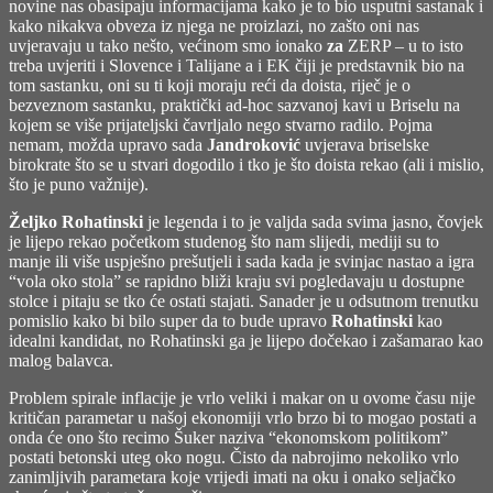
novine nas obasipaju informacijama kako je to bio usputni sastanak i
kako nikakva obveza iz njega ne proizlazi, no zašto oni nas
uvjeravaju u tako nešto, većinom smo ionako
za
ZERP – u to isto
treba uvjeriti i Slovence i Talijane a i EK čiji je predstavnik bio na
tom sastanku, oni su ti koji moraju reći da doista, riječ je o
bezveznom sastanku, praktički ad-hoc sazvanoj kavi u Briselu na
kojem se više prijateljski čavrljalo nego stvarno radilo. Pojma
nemam, možda upravo sada
Jandroković
uvjerava briselske
birokrate što se u stvari dogodilo i tko je što doista rekao (ali i mislio,
što je puno važnije).
Željko Rohatinski
je legenda i to je valjda sada svima jasno, čovjek
je lijepo rekao početkom studenog što nam slijedi, mediji su to
manje ili više uspješno prešutjeli i sada kada je svinjac nastao a igra
“vola oko stola” se rapidno bliži kraju svi pogledavaju u dostupne
stolce i pitaju se tko će ostati stajati. Sanader je u odsutnom trenutku
pomislio kako bi bilo super da to bude upravo
Rohatinski
kao
idealni kandidat, no Rohatinski ga je lijepo dočekao i zašamarao kao
malog balavca.
Problem spirale inflacije je vrlo veliki i makar on u ovome času nije
kritičan parametar u našoj ekonomiji vrlo brzo bi to mogao postati a
onda će ono što recimo Šuker naziva “ekonomskom politikom”
postati betonski uteg oko nogu. Čisto da nabrojimo nekoliko vrlo
zanimljivih parametara koje vrijedi imati na oku i onako seljačko