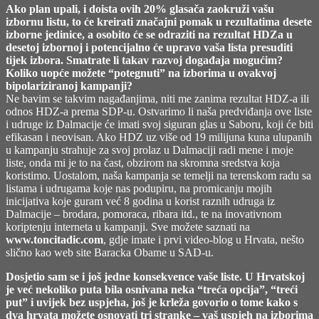
Ako plan upali, i doista ovih 20% glasača zaokruži vašu
izbornu listu, to će kreirati značajni pomak u rezultatima desete
izborne jedinice, a osobito će se odraziti na rezultat HDZa u
desetoj izbornoj i potencijalno će upravo vaša lista presuditi
tijek izbora. Smatrate li takav razvoj događaja mogućim?
Koliko uopće možete “potegnuti” na izborima u ovakvoj
bipolariziranoj kampanji?
Ne bavim se takvim nagađanjima, niti me zanima rezultat HDZ-a ili
odnos HDZ-a prema SDP-u. Ostvarimo li naša predviđanja ove liste
i udruge iz Dalmacije će imati svoj siguran glas u Saboru, koji će biti
efikasan i neovisan. Ako HDZ uz više od 19 milijuna kuna ulupanih
u kampanju strahuje za svoj prolaz u Dalmaciji radi mene i moje
liste, onda mi je to na čast, obzirom na skromna sredstva koja
koristimo. Uostalom, naša kampanja se temelji na terenskom radu sa
listama i udrugama koje nas podupiru, na promicanju mojih
inicijativa koje guram već 8 godina u korist raznih udruga iz
Dalmacije – brodara, pomoraca, ribara itd., te na inovativnom
koriptenju interneta u kampanji. Sve možete saznati na
www.toncitadic.com
, gdje imate i prvi video-blog u Hrvata, nešto
slično kao web site Baracka Obame u SAD-u.
Dosjetio sam se i još jedne konsekvence vaše liste. U Hrvatskoj
je već nekoliko puta bila osnivana neka “treća opcija”, “treći
put” i uvijek bez uspjeha, još je krleža govorio o tome kako s
dva hrvata možete osnovati tri stranke – vaš uspjeh na izborima