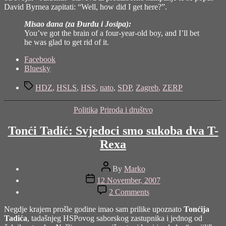
David Byrnea zapitati: “Well, how did I get here?”.
Misao dana (za Đurđu i Josipa):
You’ve got the brain of a four-year-old boy, and I’ll bet
he was glad to get rid of it.
Share
Facebook
the
Bluesky
post
Tags
"Prije
HDZ
,
HSLS
,
HSS
,
nato
,
SDP
,
Zagreb
,
ZERP
i
poslije"
Categories
Politika
Priroda i društvo
Tonći Tadić: Svjedoci smo sukoba dva T-
Rexa
Post
By
Marko
author
Post
12 November, 2007
date
on
2 Comments
Tonći
Tadić:
Negdje krajem prošle godine imao sam prilike upoznato
Tonćija
Svjedoci
Tadića
, tadašnjeg HSPovog saborskog zastupnika i jednog od
smo