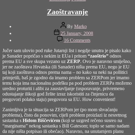
Zaoštravanje
Post
By
Marko
author
Post
25 January, 2008
date
on
16 Comments
Zaoštravanje
Jučer sam ulovio pod ruke Jutarnji list i negdje unutra je pisalo kako
je Sanader popričao s nekim iz EUa i pritom
“zaoštrio”
odnos
prema EU a sve skupa vezano uz
ZERP
. Ovo je naravno smiješno,
jer ne zaoštrava Hrvatska (ili Sanader) ništa prema EU, nego je EU
taj koji zaoštrava odnos prema nama – no kako su neki na pollitici
primjetili, baš je zgodno da imamo problem sa ZERPom jer imamo
temu koja ima nacionalnu podršku pa pod problem ZERPa možemo
uredno proturiti i alibi za zaustavljanje (usporavanje, privremeno
odustajanje ilikoji god želite izraz iskoristiti za činjenicu da
pregovori polako staju) pregovora sa EU. How convenient!
Zanimljiva je ta situacija sa ZERPom jer (po mom shvaćanju
problema), čisto da ponovim, cijeli problem proizlazi iz nesretnog
sastanka s
Hidom Biščevićem
(koji se uzgred rečeno susreo na
“marginama” nekog sastanka s Bill Gatesom; toplo se samo nadam
da nije ništa potpisao ili obećao). Naravno, na unutarnjem planu