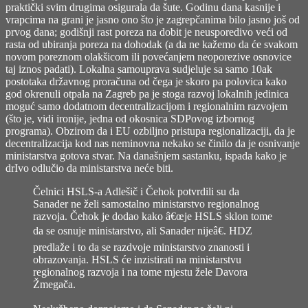
praktički svim drugima osigurala da šute. Godinu dana kasnije i
vrapcima na grani je jasno ono što je zagrepčanima bilo jasno još od
prvog dana; godišnji rast poreza na dobit je neusporedivo veći od
rasta od ubiranja poreza na dohodak (a da ne kažemo da će svakom
novom poreznom olakšicom ili povećanjem neoporezive osnovice
taj iznos padati). Lokalna samouprava sudjeluje sa samo 10ak
postotaka državnog proračuna od čega je skoro pa polovica kako
god okrenuli otpala na Zagreb pa je stoga razvoj lokalnih jedinica
moguć samo dodatnom decentralizacijom i regionalnim razvojem
(što je, vidi ironije, jedna od okosnica SDPovog izbornog
programa). Obzirom da i EU ozbiljno pristupa regionalizaciji, da je
decentralizacija kod nas neminovna nekako se činilo da je osnivanje
ministarstva gotova stvar. Na današnjem sastanku, ispada kako je
drIvo odlučio da ministarstva neće biti.
Čelnici HSLS-a Adlešič i Čehok potvrdili su da
Sanader ne želi samostalno ministarstvo regionalnog
razvoja. Čehok je dodao kako â€œje HSLS sklon tome
da se osnuje ministarstvo, ali Sanader nijeâ€. HDZ
predlaže i to da se razdvoje ministarstvo znanosti i
obrazovanja. HSLS će inzistirati na ministarstvu
regionalnog razvoja i na tome mjestu žele Davora
Žmegača.