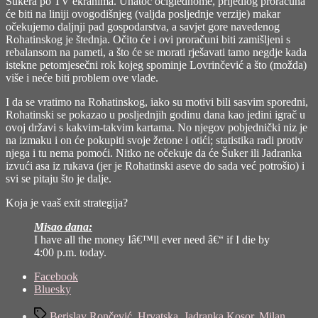
Šukera po TV ekranima. Unatoč očiglednome, prijedlog proračuna
će biti na liniji ovogodišnjeg (valjda posljednje verzije) makar
očekujemo daljnji pad gospodarstva, a savjet gore navedenog
Rohatinskog je štednja. Očito će i ovi proračuni biti zamišljeni s
rebalansom na pameti, a što će se morati rješavati tamo negdje kada
istekne petomjesečni rok kojeg spominje Lovrinčević a što (možda)
više i neće biti problem ove vlade.
I da se vratimo na Rohatinskog, iako su motivi bili sasvim sporedni,
Rohatinski se pokazao u posljednjih godinu dana kao jedini igrač u
ovoj državi s kakvim-takvim kartama. No njegov pobjednički niz je
na izmaku i on će pokupiti svoje žetone i otići; statistika radi protiv
njega i tu nema pomoći. Nitko ne očekuje da će Šuker ili Jadranka
izvući asa iz rukava (jer je Rohatinski aseve do sada već potrošio) i
svi se pitaju što je dalje.
Koja je vaaš exit strategija?
Misao dana:
I have all the money Iâ€™ll ever need â€“ if I die by
4:00 p.m. today.
Share
Facebook
the
Bluesky
post
Tags
"Nije
Berislav Rončević
,
Hrvatska
,
Jadranka Kosor
,
Milan