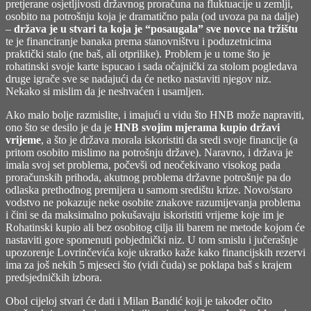
pretjerane osjetljivosti državnog proračuna na fluktuacije u zemlji,
osobito na potrošnju koja je dramatično pala (od uvoza pa na dalje)
–
država je u stvari ta koja je “posaugala” sve novce na tržištu
te je financiranje banaka prema stanovništvu i poduzetnicima
praktički stalo (ne baš, ali otprilike). Problem je u tome što je
rohatinski svoje karte ispucao i sada očajnički za stolom pogledava
druge igrače sve se nadajući da će netko nastaviti njegov niz.
Nekako si mislim da je neshvaćen i usamljen.
Ako malo bolje razmislite, i imajući u vidu što HNB može napraviti,
ono što se desilo je da je
HNB svojim mjerama kupio državi
vrijeme
, a što je država morala iskoristiti da sredi svoje financije (a
pritom osobito mislimo na potrošnju države). Naravno, i država je
imala svoj set problema, počevši od neočekivano visokog pada
proračunskih prihoda, akutnog problema državne potrošnje pa do
odlaska prethodnog premijera u samom središtu krize. Novo/staro
vodstvo ne pokazuje neke osobite znakove razumijevanja problema
i čini se da maksimalno pokušavaju iskoristiti vrijeme koje im je
Rohatinski kupio ali bez osobitog cilja ili barem ne metode kojom će
nastaviti gore spomenuti pobjednički niz. U tom smislu i jučerašnje
upozorenje Lovrinčevića koje ukratko kaže kako financijskih rezervi
ima za još nekih 5 mjeseci što (vidi čuda) se poklapa baš s krajem
predsjedničkih izbora.
Obol cijeloj stvari će dati i Milan Bandić koji je također očito