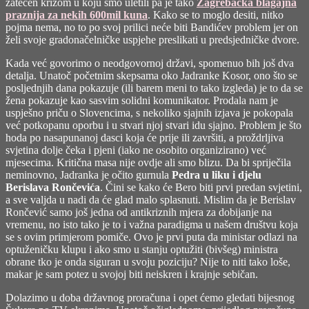
zatečen krizom u koju smo uletili pa je tako
Zagrebačka blagajna
praznija za nekih 600mil kuna
. Kako se to moglo desiti, nitko
pojma nema, no to po svoj prilici neće biti Bandićev problem jer on
želi svoje gradonačelničke uspjehe preslikati u predsjedničke dvore.
Kada već govorimo o neodgovornoj državi, spomenuo bih još dva
detalja. Unatoč početnim skepsama oko Jadranke Kosor, ono što se
posljednjih dana pokazuje (ili barem meni to tako izgleda) je to da se
žena pokazuje kao sasvim solidni komunikator. Prodala nam je
uspješno priču o Slovencima, s nekoliko sjajnih izjava je pokopala
već potkopanu oporbu i u stvari njoj stvari idu sjajno. Problem je što
hoda po nasapunanoj dasci koja će prije ili završiti, a proždrljiva
svjetina dolje čeka i pjeni (iako ne osobito organizirano) već
mjesecima. Kritična masa nije ovdje ali smo blizu. Da bi spriječila
neminovno, Jadranka je očito gurnula
Pedra u liku i djelu
Berislava Rončevića
. Čini se kako će Bero biti prvi predan svjetini,
a sve valjda u nadi da će glad malo splasnuti. Mislim da je Berislav
Rončević samo još jedna od antikriznih mjera za dobijanje na
vremenu, no isto tako je to i važna paradigma u našem društvu koja
se s ovim primjerom pomiče. Ovo je prvi puta da ministar odlazi na
optuženičku klupu i ako smo u stanju optužiti (bivšeg) ministra
obrane tko je onda siguran u svoju poziciju? Nije to niti tako loše,
makar je sam potez u svojoj biti neiskren i krajnje sebičan.
Dolazimo u doba državnog proračuna i opet ćemo gledati bijesnog