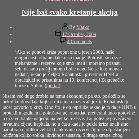
Nije baš svako kretanje akcija
Post
By
Marko
author
Post
17 October, 2009
date
on
4 Comments
Nije
baš
‘Ako se ponovi kriza poput one u jesen 2008, naše
svako
mogućnosti obrane daleko su manje. Potrošili smo sve
kretanje
mehanizme i rezerve koje smo imali i moramo priznati
akcija
sebi da smo prošli mnogo bolje nego što se itko mogao
nadati’, rekao je Željko Rohatinski, guverner HNB-a
obraćajući se prisutnima na 19. konferenciji Zagrebačke
burze u Splitu. (
tportal
)
Nisam već dugo drobio na temu ekonomije pa eto, posložilo se
nekoliko događaja koji su mi taman razvezali jezik. Rohatinski je
jučer govorio o krizi. Ono što je on otprilike rekao je to da je HNB u
proteklim godinama pokušavajući obuzdati pretjerani unos gotovine
u državu banke natjerao na velike rezerve. Taj potez je povećavao
hrvatima cijenu kapitala, no u času kada je pukla kriza imali smo
padobran u obliku velikih bankovnih rezervi čijim je otpuštanjem
održana koliko-tolika likvidnost sustava. S druge strane, zbog