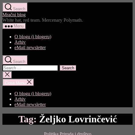
Skip
Search
to
Mračni blog
the
White hat, red team. Mercenary Polymath.
content
Menu
O blogu (i blogeru)
Arhiv
eMail newsletter
Search
Search
for:
Close
search
Close Menu
O blogu (i blogeru)
Arhiv
eMail newsletter
Tag:
Željko Lovrinčević
Categories
Politika
Priroda i društvo