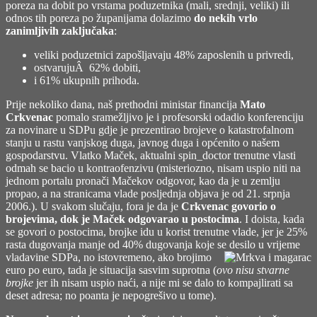
poreza na dobit po vrstama poduzetnika (mali, srednji, veliki) ili
odnos tih poreza po županijama dolazimo
do nekih vrlo
zanimljivih zaključaka
:
veliki poduzetnici zapošljavaju 48% zaposlenih u privredi,
ostvarujuÂ 62% dobiti,
i 61% ukupnih prihoda.
Prije nekoliko dana, naš prethodni ministar financija
Mato
Crkvenac
pomalo sramežljivo je i profesorski odadio konferenciju
za novinare u SDPu gdje je
prezentirao brojeve o katastrofalnom
stanju u rastu vanjskog duga
, javnog duga i općenito o našem
gospodarstvu. Vlatko Maček, aktualni spin_doctor trenutne vlasti
odmah se bacio u kontraofenzivu (misteriozno, nisam uspio niti na
jednom portalu pronači Mačekov odgovor, kao da je u zemlju
propao, a na stranicama vlade posljednja objava je od 21. srpnja
2006.). U svakom slučaju, fora je da je
Crkvenac govorio o
brojevima, dok je Maček odgovarao u postocima
. I doista, kada
se govori o postocima, brojke idu u korist trenutne vlade, jer je 25%
rasta dugovanja manje od 40% dugovanja koje se desilo u vrijeme
vladavine SDPa, no istovremeno, ako
brojimo
euro po euro, tada je situacija sasvim suprotna (
ovo nisu stvarne
brojke
jer ih nisam uspio naći, a nije mi se dalo to kompajlirati sa
deset adresa; no poanta je nepogrešivo u tome).