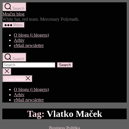
Skip
Search
to
Mračni blog
the
White hat, red team. Mercenary Polymath.
content
Menu
O blogu (i blogeru)
Arhiv
eMail newsletter
Search
Search
for:
Close
search
Close Menu
O blogu (i blogeru)
Arhiv
eMail newsletter
Tag:
Vlatko Maček
Categories
Business
Politika