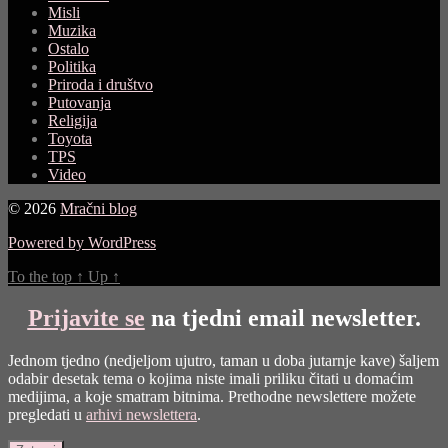
Misli
Muzika
Ostalo
Politika
Priroda i društvo
Putovanja
Religija
Toyota
TPS
Video
© 2026
Mračni blog
Powered by WordPress
To the top
↑
Up
↑
Prijavite se
na tjedni email newsletter.
Jednom tjedno (nedjeljom ujutro, taman u doba jutarnje kave) šaljem
odabir desetak tema o kojima niste imali priliku čitati u domaćim
medijima, a koje smatram bitnima. Prethodne newslettere možete
pregledati u
arhivi newslettera
.