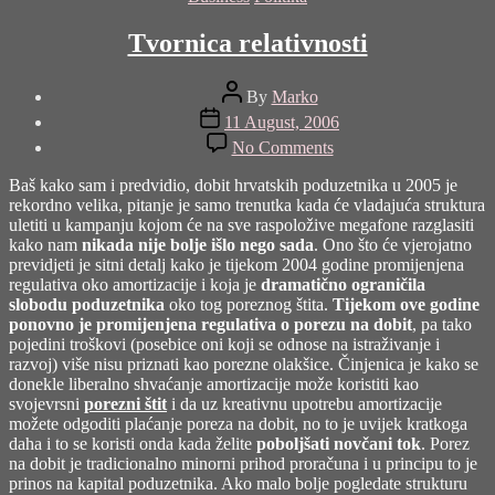
Tvornica relativnosti
Post
By
Marko
author
Post
11 August, 2006
date
on
No Comments
Tvornica
relativnosti
Baš kako sam i predvidio,
dobit hrvatskih poduzetnika u 2005 je
rekordno velika
, pitanje je samo trenutka kada će vladajuća struktura
uletiti u kampanju kojom će na sve raspoložive megafone razglasiti
kako nam
nikada nije bolje išlo nego sada
. Ono što će vjerojatno
previdjeti je sitni detalj kako je tijekom 2004 godine promijenjena
regulativa oko amortizacije i koja je
dramatično ograničila
slobodu poduzetnika
oko tog poreznog štita.
Tijekom ove godine
ponovno je promijenjena regulativa o porezu na dobit
, pa tako
pojedini troškovi (posebice oni koji se odnose na istraživanje i
razvoj) više nisu priznati kao porezne olakšice. Činjenica je kako se
donekle liberalno shvaćanje amortizacije može koristiti kao
svojevrsni
porezni štit
i da uz kreativnu upotrebu amortizacije
možete odgoditi plaćanje poreza na dobit, no to je uvijek kratkoga
daha i to se koristi onda kada želite
poboljšati novčani tok
. Porez
na dobit je tradicionalno minorni prihod proračuna i u principu to je
prinos na kapital poduzetnika. Ako malo bolje pogledate strukturu