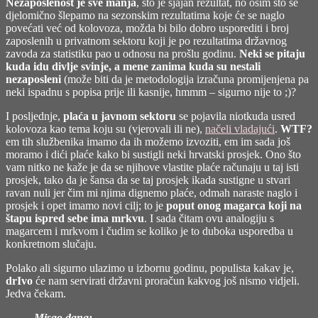
Nezaposlenost je sve manja
, što je sjajan rezultat, no osim što se
djelomično šlepamo na sezonskim rezultatima koje će se naglo
povećati već od kolovoza, možda bi bilo dobro usporediti i broj
zaposlenih u privatnom sektoru koji je po rezultatima državnog
zavoda za statistiku pao u odnosu na prošlu godinu.
Neki se pitaju
kuda idu divlje svinje, a mene zanima kuda su nestali
nezaposleni
(može biti da je metodologija izračuna promijenjena pa
neki ispadnu s popisa prije ili kasnije, hmmm – sigurno nije to ;)?
I posljednje,
plaća u javnom sektoru
se pojavila niotkuda usred
kolovoza kao tema koju su (vjerovali ili ne),
načeli vladajući
.
WTF?
em tih službenika imamo da ih možemo izvoziti, em im sada još
moramo i dići plaće kako bi sustigli neki hrvatski prosjek. Ono što
vam nitko ne kaže je da se njihove vlastite plaće računaju u taj isti
prosjek, tako da je šansa da se taj prosjek ikada sustigne u stvari
ravan nuli jer čim mi njima dignemo plaće, odmah naraste naglo i
prosjek i opet imamo novi cilj; to je
poput onog magarca koji na
štapu ispred sebe ima mrkvu
. I sada čitam ovu analogiju s
magarcem i mrkvom i čudim se koliko je to duboka usporedba u
konkretnom slučaju.
Polako ali sigurno ulazimo u izbornu godinu, populista kakav je,
drIvo
će nam servirati državni proračun kakvog još nismo vidjeli.
Jedva čekam.
Misao dana: