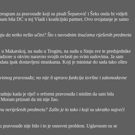
rogram za pravosuđe koji su pisali Šeparović i Šeks onda bi vidjeli
am bila DC u toj Vladi i koalicijski partner, Ovo svojatanje je samo
kaju da netko nešto učini? Što s navodnim tisućama riješenih predmeta
 u Makarskoj, na sudu u Trogiru, na sudu u Sinju sve te predsjednike
ke nadzore u okviru naravno svojih ovlasti po svim sudovima. Ja sam
ta ipak dostavljeni strankama. Koji je ministar do sada tako oštro
eovisnog pravosuđa; no nije li upravo funkcija izvršne i zakonodavne
radnju kada je riječ o reformi pravosuđa i mislim da sam bila
 Moram priznati da mi nije žao.
u neriješenih predmeta? Zašto je to tako i koji su ukratko najveći
u pravosuđe nije bilo i to je osnovni problem. Uglavnom su se