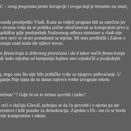
C – ovog programa protiv korupcije i ovoga koji je trenutno na snazi,
uđa proslijedilo Vladi. Kada su vidjeli program bili su zatečeni jer
e stvarna volja da se politika počne obračunavati sa korupcijom prvo u
osplitâ€œ gdje predsjednik Nadzornog odbora ministaer u vladi nije
rave neće se stvari pomaknuti sa mjesta. Mi smo predložili i Zakon o
moraju znati kuda ide njihov novac.
m financiraju iz državnog proračuna i da li takav način financiranja
rde kako nijedna od kampanja kojima smo svjedočili u posljednjih
g, nego zato što nije bilo političke volje za njegovo prihvaćanje. U
panje.Nije tajna da su danas najveće tvrtke izvrgnute reketu
 trebate”? Gdje bi on to trebao završiti i zašto?
a reći o slučaju Glavaš, pobojao se da ću govoriti i o njemu pa me
 trendovi i loše poruke za demokraciju. Zajedno s Dc- om ću se boriti
i trule kompromise s nikim.