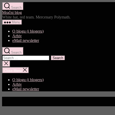
Skip
Search
to
Mračni blog
the
White hat, red team. Mercenary Polymath.
content
Menu
O blogu (i blogeru)
Arhiv
eMail newsletter
Search
Search
for:
Close
search
Close Menu
O blogu (i blogeru)
Arhiv
eMail newsletter