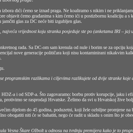
 izbora dići ćemo se iznad praga. Ne koaliramo s nikim i ne priklanjam
izbore objavit ćemo građanima s kim ćemo ići u postizbornu koaliciju a 
amčiti glas za DC neće biti izgubljen glas.
, najveća vrijednost koju stranka posjeduje ste po (anketama IRI – ja) u
 konkretnog rada. Sa DC-om sam krenula od nule i borim se za opciju koja
o potencijal nove generacije političara koji nisu kontaminirani nikakvim 
.
gu.
m se programskim razlikama i ciljevima razlikujete od dvije stranke k
 HDZ-a i od SDP-a. Što zagovaramo: borbu protiv korupcije, jaku i efik
, protivimo se rasprodaji Hrvatske. Želimo da svi u Hrvatskoj žive bolj
ećim dijelom do 45 godina, poduzetni, koji žele ozbiljne promjene na 
no obogatiti niti će se bahatiti, nego će radit u skladu s onim što je ob
enula Vesna Škare Ožbolt u odnosu na tvrdnju premijera kako je to progra