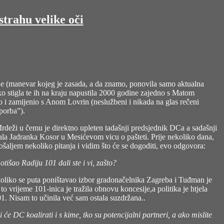
trahu velike oči
nije (manevar kojeg je zasada, a da znamo, ponovila samo aktualna
ko stigla te ih na kraju napustila 2000 godine zajedno s Matom
o i zamijenio s Anom Lovrin (neslužbeni i nikada na glas rečeni
oporba”).
Mrdeži
u čemu je direktno upleten tadašnji predsjednik DCa a sadašnji
ala Jadranka Kosor u Mesićevom vicu o pašteti. Prije nekoliko dana,
šaljem nekoliko pitanja i vidim što će se dogoditi, evo odgovora:
tišao Radiju 101 dali ste i vi, zašto?
ekoliko se puta poništavao izbor gradonačelnika Zagreba i Tuđman je
 vrijeme 101-inica je tražila obnovu koncesije,a politika je htjela
01. Nisam to učinila već sam ostala suzdržana..
e DC koalirati i s kime, tko su potencijalni partneri, a ako mislite