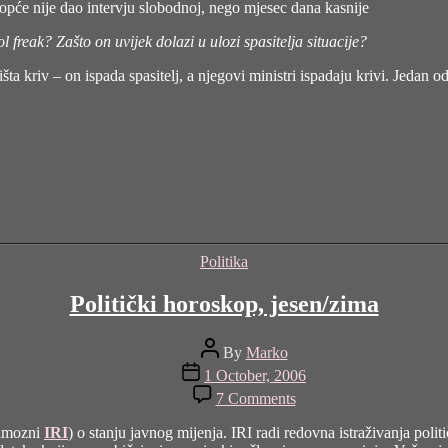
a uopće nije dao intervju slobodnoj, nego mjesec dana kasnije
 freak? Zašto on uvijek dolazi u ulozi spasitelja situacije?
šta kriv – on ispada spasitelj, a njegovi ministri ispadaju krivi. Jedan o
Categories
Politika
Politički horoskop, jesen/zima
Post
By
Marko
author
Post
1 October, 2006
date
on
7 Comments
Politički
horoskop,
famozni
IRI
) o stanju javnog mijenja. IRI radi redovna istraživanja poli
jesen/zima