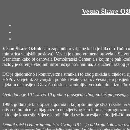
Vesna Škare Ožb
Vesnu Škare Ožbolt
sam zapamtio u vrijeme kada je bila dio Tuđmanov
ministrica vanjskih poslova). Vesna je puno vremena provela u Slavoni
Granićem kako bi osnovala Demokratski Centar, a s kojim je pak koalir
razlog je curenje vladinih informacija novinarima, a službeni razlog je 
DC je djelomično i kontroverzna stranka i to zbog nikada u cijelosti r
HSPov savjetnik za vanjsku politiku Mate Granić. Vesna je u posljedn
tijekom diskusije o Glavašu desio se zanimljivi verbalni duel između 
Ovih dana je 101 slavio 10 godina prosvjeda zbog pokušaja gašenja. Jed
1996. godina je bila opasna godina u kojoj su mnoge stvari izašle na 
otišao u bolnicu sa dijagnozom neizlječivog karcinoma, s prognozom živ
ukidanje koncesije.Vijeće je odlučilo da se koncesija ne dodjeli-Od me
Demokratski centar prema istraživanju IRI – ja od kraja kolovoza ove g
na izbore samostalno kako mislite podignuti rejting stranke preko ru