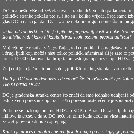
DC ima nešto više od 3% glasova na razini države i do parlamentarnih
političke stranke pokažu tko su i što su i koliko vrijede. Pred same 
glas DC-u da su ga dali DC-u,, a ne nekom drugom i ono što im mogu j
Jedna od zamjerki na DC je i pitanje prepoznatljivosti stranke. Naime
što mislite raditi kako bi kapitalizirali svoju osobnu prepoznatljivost?
Moj rejting je rezultat višegodišnjeg rada u politici i to naglašavam,
i drugi ljudi koji možda nisu toliko politički afirmirani ali je zato t
preko 16 000 članova i taj broj stalno raste (na opći užas npr. HDZ-a.)
Želja mi je, a ja ću u tome uspjeti, približiti rejting stranke svom rejtin
Da li je DC uistinu demokratski centar? Što to točno znači i po koji
Tko su birači DCa?
DC je građanska stranka centra što znači da smo jednako udaljeni i od
jedinstvenu poreznu stopu od 15% i porezno rasterećenje gospodarstva
Po tome se razlikujemo i od HDZ-a i SDP-a. Birači DC-a su ljudi najv
njihove interese, a da se DC neće pri tome kada dođe na vlast materijal
zato strpljivo gradimo svoj rejting,
Koliko je proces digitalizacije zemljišnih knjiga proces kojeg je pokr