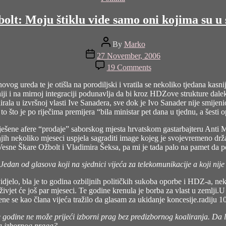
olt: Moju štiklu vide samo oni kojima su u s
Post
By
Marko
author
Post
27 November, 2006
date
on
19 Comments
Vesna
Škare
og ureda te je otišla na porodiljski i vratila se nekoliko tjedana kas
Ožbolt:
ji i na mirnoj integraciji podunavlja da bi kroz HDZove strukture dale
Moju
ala u izvršnoj vlasti Ive Sanadera, sve dok je Ivo Sanader nije smijeni
štiklu
to što je po riječima premijera “bila ministar pet dana u tjednu, a šesti 
vide
samo
iješene afere
“prodaje” saborskog mjesta hrvatskom gastarbajteru Anti 
oni
jih nekoliko mjeseci uspjela sagraditi image kojeg je svojevremeno drž
kojima
Vesne Škare Ožbolt i Vladimira Šeksa, pa mi je tada palo na pamet da po
su
an od glasova koji na sjednici vijeća za telekomunikacije a koji nije o
u
strahu
vidjelo, bla je to godina ozbiljnih političkih sukoba oporbe i HDZ-a, n
velike
jet će još par mjeseci. Te godine krenula je borba za vlast u zemlji.U to
oči
ne se kao člana vijeća tražilo da glasam za ukidanje koncesije.radiju 1
odine ne može prijeći izborni prag bez predizbornog koaliranja. Da li ć
ba izbornog praga?