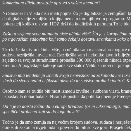
konkretnom dijelu povezuje upravo s vašim imenom?
Ni Sanader ni Vlada nisu imali pojma što je digitalizacija zemljišnih
da digitalizacije zemljišnih knjiga nema u tom njihovom programu. Mož
pokazatelj koliko u stvari HDZ drži do koalicijskih partnera.To je bio 
Zašto u vrijeme svog mandata niste učinili više? Što je s korupcijom 
po trgovačkim sudovima koji samo čekaju dostavu strankama kako b
Tko kaže da nisam učinila više, pa učinila sam maksimalno moguće u d
sudova razriješila i uvela red. Razriješila sam i nekoliko javnih bilje
zajedno sa svojim suradnicima pronašla 300 000 riješenih nikada otp
krenuo? A pogledajte kako je sada sve stalo? Veliki su novci u pitanju
Sudstvo ima tendenciju isticati svoju neovisnost od zakonodavne i izvr
vlasti da stvori realni i efikasni okvir da to sudstvo profunkcionira? K
Osobno sam se trudila biti most između izvršne i sudbene vlasti, brane
uspostavila dobar balans. Nisam dopustila da politika imenuje Predsje
Da li je to doista točno da u europi hrvatska (osim luksemburga) ima n
specifični problemi koji su do toga doveli?
Točno je da smo zemlja sa najvećim brojem sudova, sudaca i neriješe
donosiili zakoni a uvjeti rada u pravosuđu bili su sve gori. Prosjek če