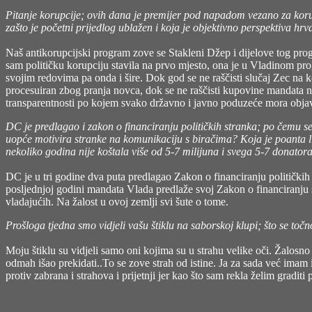
Pitanje korupcije; ovih dana je premijer pod napadom vezano za korup
zašto je početni prijedlog ublažen i koja je objektivno perspektiva hrv
Naš antikorupcijski program zove se Stakleni Džep i dijelove tog prog
sam političku korupciju stavila na prvo mjesto, ona je u Vladinom pro
svojim redovima pa onda i šire. Dok god se ne raščisti slučaj Zec na
procesuiran zbog pranja novca, dok se ne raščisti kupovine mandata na
transparentnosti po kojem svako državno i javno poduzeće mora objavit
DC je predlagao i zakon o financiranju političkih stranka; po čemu se
uopće motivira stranke na komunikaciju s biračima? Koja je poanta l
nekoliko godina nije koštala više od 5-7 milijuna i svega 5-7 donator
DC je u tri godine dva puta predlagao Zakon o financiranju političkih s
posljednjoj godini mandata Vlada predlaže svoj Zakon o financiranju st
vladajućih. Na žalost u ovoj zemlji svi šute o tome.
Prošloga tjedna smo vidjeli vašu štiklu na saborskoj klupi; što se točno
Moju štiklu su vidjeli samo oni kojima su u strahu velike oči. Žalosno
odmah išao prekidati..To se zove strah od istine. Ja za sada već imam 
protiv zabrana i strahova i prijetnji jer kao što sam rekla želim graditi