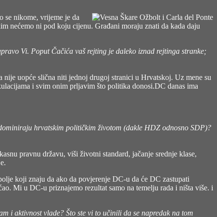
o se nikome, vrijeme je da
s kim nećemo ni pod koju cijenu. Građani moraju znati da kada daju
pravo Vi. Poput Čačića vaš rejting je daleko iznad rejtinga stranke;
 nije uopće slična niti jednoj drugoj stranici u Hrvatskoj. Uz mene su
kalkulacijama i svim onim prljavim što politika donosi.DC danas ima
oje dominiraju hrvatskim političkim životom (dakle HDZ odnosno SDP)?
asnu pravnu državu, viši životni standard, jačanje srednje klase,
e.
bolje koji znaju da ako da povjerenje DC-u da će DC zastupati
ećao. Mi u DC-u priznajemo rezultat samo na temelju rada i ništa više. i
m i aktivnost vlade? Što ste vi to učinili da se napredak na tom