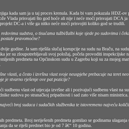
 knjiga kada sam ja u taj proces krenula. Kada bi vam pokazala HDZ-ov p
e Vlada prisvajati što god hoće ali nije i neće moći prisvajati DCA ja s
projekt DC-a i više ga nitko neće moći prisvojiti koliko god se trudili.
u redovima sudstva, o tisućama tužbi/žalbi koje sjede po sudovima i če
i postale pravomoćne?
vije godine. Ja sam riješila slučaj korupcije na sudu na Braču, na sudu
žnika jer su zloupotrebljavali svoj položaj, počela provoditi inspekcijs
remljenih predmeta na Općinskom sudu u Zagrebu koji su za mojeg manda
.
šne vlasti, a često i izvršna vlast svoje neuspjehe prebacuje na teret n
oje je stvarno rješenje ove pat pozicije?
ći sudbenu vlast od utjecaja izvršne ali i pozivajući sudbenu vlast na su
dnike sudova po stranačkoj pripadnosti i sad zato više nisam ministrica.
ajveći broj sudaca i sudačkih službenika te istovremeno najveću količin
nih predmeta. Broj neriješenih predmeta gomilao se godinama ulaganja 
kanja da se riješi predmet bio je od 7 â€“ 10 godina.