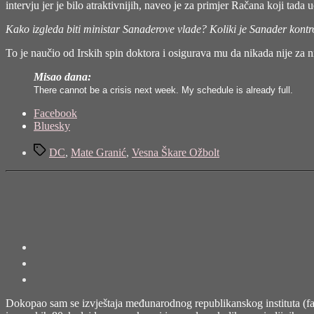
intervju jer je bilo atraktivnijih, naveo je za primjer Račana koji tad
Kako izgleda biti ministar Sanaderove vlade? Koliki je Sanader kontrol
To je naučio od Irskih spin doktora i osigurava mu da nikada nije za ni
Misao dana:
There cannot be a crisis next week. My schedule is already full.
Share
Facebook
the
Bluesky
post
Tags
"Vesna
DC
,
Mate Granić
,
Vesna Škare Ožbolt
Škare
Ožbolt:
Moju
štiklu
vide
samo
oni
kojima
su
u
strahu
velike
Dokopao sam se izvještaja međunarodnog republikanskog instituta (