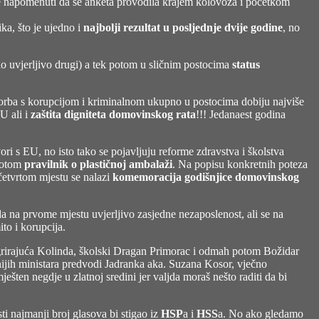
je napomenuti da se anketa provodila krajem kolovoza i početkom
ka, što je ujedno i
najbolji rezultat u posljednje dvije godine
, no
o uvjerljivo drugi) a tek potom u sličnim postocima
status
 i borba s korupcijom i kriminalnom ukupno u postocima dobiju najviše
U ali i
zaštita digniteta domovinskog rata
!!! Jedanaest godina
ri s EU, no isto tako se pojavljuju reforme zdravstva i školstva
 potom
pravilnik o plastičnoj ambalaži
. Na popisu konkretnih poteza
 četvrtom mjestu se nalazi
komemoracija godišnjice domovinskog
da na prvome mjestu uvjerljivo zasjedne nezaposlenost, ali se na
ito i korupcija.
tegrirajuća Kolinda, školski Dragan Primorac i odmah potom Božidar
ijih ministara predvodi Jadranka aka. Suzana Kosor, vječno
ten negdje u zlatnoj sredini jer valjda moraš nešto raditi da bi
i najmanji broj glasova bi stigao iz
HSP
a i
HSS
a. No ako gledamo