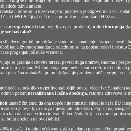
odataka koji se u uobičajenim novinskim člancima ne spominju. Važno 
i slijedeću takvu anketu.
 hrvatska u dobrom ili lošem smjeru, pozitivno je odgovorilo 27% ispitani
DZ ali i
HSLS
čiji glasači misle poprilično slično kao i HDZovi.
ju se
nezaposlenost
(kao uvjerljivo prvi problem),
mito i korupcija
(ka
 je sve baš tako?
adi u slijedećoj godini, poboljšanje standarda, smanjenje nezaposlenosti
 poboljšanja životnog standarda odjednom se na popisu pojavi i pristup E
 čini se proganjati još duže vremena.
vljuje se gradnja cestovne mreže, povrat duga umirovljenicima i pregovo
mi se čini više kao PR kampanja nego neka stvarna reforma) i odmah
 cesta i plastična ambalaža, potom rješavanje problema ptičje gripe, no na
e birače za nekoliko uvjerljivo najlošijih poteza vlade Ive Sanadera ta
, odmah potom
nerealizirana i lažna obećanja
, reforma zdravstva te m
bolt
unatoč činjenici da ona uopće nije ministar, slijedi je naša EU in
zauzeo je uvjerljivo drugo mjesto (ali odozdola). Popisu najneuspješn
a kao da smo u vrtiću) te Ivan Šuker. Vukelić je na ovome popisu smješ
a bolju poziciju na ovoj tablici.
48% glasača, i totalno očekivano, ako gledamo po stranačkoj pripadnost