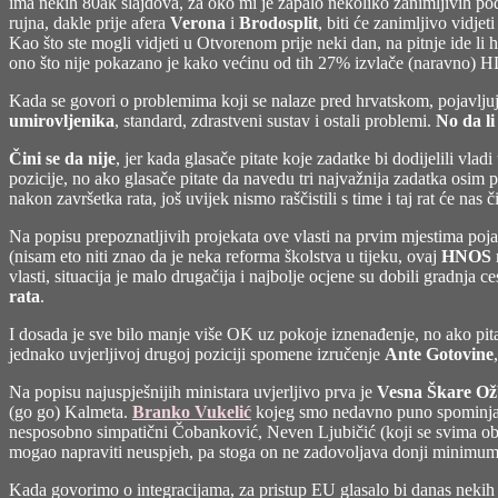
oči"
ima nekih 80ak slajdova, za oko mi je zapalo nekoliko zanimljivih p
rujna, dakle prije afera
Verona
i
Brodosplit
, biti će zanimljivo vidjet
Kao što ste mogli vidjeti u Otvorenom prije neki dan, na pitnje ide li
ono što nije pokazano je kako većinu od tih 27% izvlače (naravno) H
Kada se govori o problemima koji se nalaze pred hrvatskom, pojavlju
umirovljenika
, standard, zdrastveni sustav i ostali problemi.
No da li
Čini se da nije
, jer kada glasače pitate koje zadatke bi dodijelili vl
pozicije, no ako glasače pitate da navedu tri najvažnija zadatka osim
nakon završetka rata, još uvijek nismo raščistili s time i taj rat će nas
Na popisu prepoznatljivih projekata ove vlasti na prvim mjestima poja
(nisam eto niti znao da je neka reforma školstva u tijeku, ovaj
HNOS
vlasti, situacija je malo drugačija i najbolje ocjene su dobili gradnja
rata
.
I dosada je sve bilo manje više OK uz pokoje iznenađenje, no ako pitat
jednako uvjerljivoj drugoj poziciji spomene izručenje
Ante Gotovine
Na popisu najuspješnijih ministara uvjerljivo prva je
Vesna Škare Ož
(go go) Kalmeta.
Branko Vukelić
kojeg smo nedavno puno spominjali 
nesposobno simpatični Čobanković, Neven Ljubičić (koji se svima obrać
mogao napraviti neuspjeh, pa stoga on ne zadovoljava donji minimum z
Kada govorimo o integracijama, za pristup EU glasalo bi danas nekih 