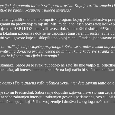
ciju koja pomalo izvire iz svih pora društva. Koja je razlika između D
atske po pitanju korupcije i sukoba interesa?
rama ugradili smo u antikorupcijski program kojeg je Ministarstvo pravos
gramu na predzadnjem mjestu. Mislim da je to jasan pokazatelj kolika j
 kojem su HSP i HDZ napravili savez, dok se ne raščisti slučaj â€žBrod
 lokalnim izborima i dok se ne uspostavi transparentni sustav javne up
i sve ugovore koje su sklopili i po kojoj cijeni. Građani jednostavno 
 on razlikuje od postojećeg prijedloga? Zašto se stranke velikim udjelo
imitiranja donacija pravnih osoba na milijun kuna kada sve stranke tv
a može isfinancirati cijelu kampanju?
tranaka, Sabor ga je svaki put odbio ne zato što nije valjao taj prijedlo
ranaka, ali interesantno ne predlaže na koji način bi se financirale kam
 desilo i što je značila vaša rečenica Šeksu “jer ćete završiti tamo gdje
 je što mi Predsjednik Sabora nije dopustio izgovoriti sve što sam željel
iza sebe zabranjen intervju i zabranjen govor u parlamentu, ovo su loši
 političku opciju koja želi razvoj zemlje i društva i zbog toga neće radit