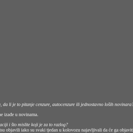
a, da li je to pitanje cenzure, autocenzure ili jednostavno loših novinara
 ne izađe u novinama.
ji i što mislite koji je za to razlog?
su objavili iako su svaki tjedan u kolovozu najavljivali da će ga objaviti