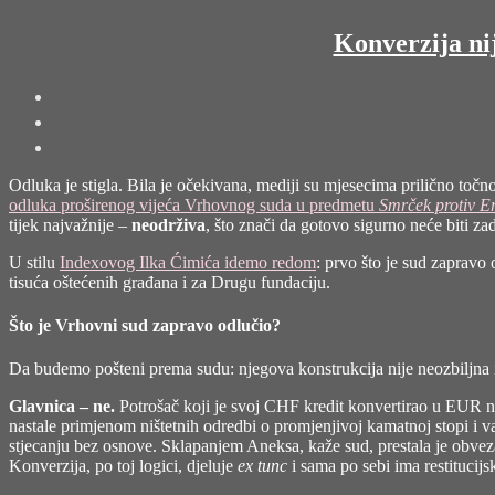
Konverzija nij
Odluka je stigla. Bila je očekivana, mediji su mjesecima prilično točno
odluka proširenog vijeća Vrhovnog suda u predmetu
Smrček protiv E
tijek najvažnije –
neodrživa
, što znači da gotovo sigurno neće biti zad
U stilu
Indexovog Ilka Ćimića idemo redom
: prvo što je sud zapravo 
tisuća oštećenih građana i za Drugu fundaciju.
Što je Vrhovni sud zapravo odlučio?
Da budemo pošteni prema sudu: njegova konstrukcija nije neozbiljna i i
Glavnica – ne.
Potrošač koji je svoj CHF kredit konvertirao u EUR
nastale primjenom ništetnih odredbi o promjenjivoj kamatnoj stopi i va
stjecanju bez osnove. Sklapanjem Aneksa, kaže sud, prestala je obvez
Konverzija, po toj logici, djeluje
ex tunc
i sama po sebi ima restitucijs