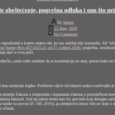
e obeštećenje, pogrešna odluka i ono što nei
Post
By
Marko
author
Post
22 June, 2026
date
on
No Comments
Konverzija
nije
 signalizirali u kojem smjeru ide, pa nas sadržaj nije iznenadio. Ali “oč
obeštećenje,
rste banke
(Rev-457/2025-21 od 27. svibnja 2026.)
pogrešna, nezakonita
pogrešna
nja riječ u ovoj priči.
odluka
i
odlučio, zatim zašto mislimo da ta konstrukcija ne stoji, potom kako su t
ono
što
neizbježno
slijedi
ma unutarnju logiku. Prošireno vijeće od trinaest sudaca razdvojilo je 
 na temelju Zakona o izmjenama i dopunama Zakona o potrošačkom kre
lutnoj klauzuli. Sud taj zakon tretira kao
lex specialis
koji derogira op
a banke na povrat (čl. 160. ZOO), pa preplaćeni iznosi više ne stoje u
ki učinak.