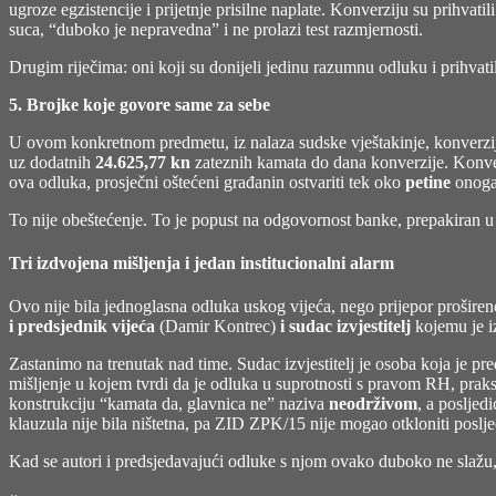
ugroze egzistencije i prijetnje prisilne naplate. Konverziju su prihva
suca, “duboko je nepravedna” i ne prolazi test razmjernosti.
Drugim riječima: oni koji su donijeli jedinu razumnu odluku i prihvat
5. Brojke koje govore same za sebe
U ovom konkretnom predmetu, iz nalaza sudske vještakinje, konverzijo
uz dodatnih
24.625,77 kn
zateznih kamata do dana konverzije. Konverz
ova odluka, prosječni oštećeni građanin ostvariti tek oko
petine
onoga 
To nije obeštećenje. To je popust na odgovornost banke, prepakiran u j
Tri izdvojena mišljenja i jedan institucionalni alarm
Ovo nije bila jednoglasna odluka uskog vijeća, nego prijepor prošireno
i predsjednik vijeća
(Damir Kontrec)
i sudac izvjestitelj
kojemu je iz
Zastanimo na trenutak nad time. Sudac izvjestitelj je osoba koja je pr
mišljenje u kojem tvrdi da je odluka u suprotnosti s pravom RH, pra
konstrukciju “kamata da, glavnica ne” naziva
neodrživom
, a posljed
klauzula nije bila ništetna, pa ZID ZPK/15 nije mogao otkloniti posljed
Kad se autori i predsjedavajući odluke s njom ovako duboko ne slažu, v