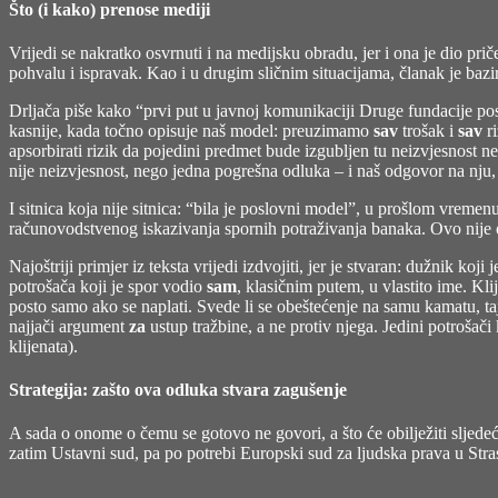
Što (i kako) prenose mediji
Vrijedi se nakratko osvrnuti i na medijsku obradu, jer i ona je dio prič
pohvalu i ispravak. Kao i u drugim sličnim situacijama, članak je bazi
Drljača piše kako “prvi put u javnoj komunikaciji Druge fundacije post
kasnije, kada točno opisuje naš model: preuzimamo
sav
trošak i
sav
ri
apsorbirati rizik da pojedini predmet bude izgubljen tu neizvjesnost n
nije neizvjesnost, nego jedna pogrešna odluka – i naš odgovor na nju, 
I sitnica koja nije sitnica: “bila je poslovni model”, u prošlom vreme
računovodstvenog iskazivanja spornih potraživanja banaka. Ovo nije o
Najoštriji primjer iz teksta vrijedi izdvojiti, jer je stvaran: dužnik k
potrošača koji je spor vodio
sam
, klasičnim putem, u vlastito ime. Kli
posto samo ako se naplati. Svede li se obeštećenje na samu kamatu, taj t
najjači argument
za
ustup tražbine, a ne protiv njega. Jedini potrošači
klijenata).
Strategija: zašto ova odluka stvara zagušenje
A sada o onome o čemu se gotovo ne govori, a što će obilježiti sljed
zatim Ustavni sud, pa po potrebi Europski sud za ljudska prava u Stras