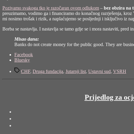
Pozivamo svakoga tko je razočaran ovom odlukom
–
bez obzira na t
preuzimamo, vodimo ga i financiramo do konačnog razrješenja, kroz Vrh
mi nosimo trošak i rizik, a naplaćujemo se posljednji i isključivo iz n
Borba se nastavlja. I nastavlja se tamo gdje se i mora nastaviti, pred
Misao dana:
Banks do not create money for the public good. They are busine
Share
Facebook
the
Bluesky
post
Tags
"Konverzija
CHF
,
Druga fundacija
,
Jutarnji list
,
Ustavni sud
,
VSRH
nije
obeštećenje,
pogrešna
odluka
Prijedlog za oc
i
ono
što
neizbježno
slijedi"