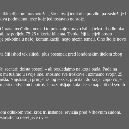
elikim dijelom uravnotežen, što u ovoj temi nije pravilo, pa zaslužuje i
ušava podmetnuti teze koje jednostavno ne stoje.
Obrata, međutim, nema i to pokazuje upravo isti taj tekst tri odlomka
, uz podjelu 75:25 u korist klijenta. Tvrtka čiji je cijeli posao
nije pukotina u našoj komunikaciji, nego njezin temelj. Ono što je novo
ta čiji ishod tek slijedi, plus postupak pred londonskim tijelom zbog
. Taj scenarij doista postoji – ali pogledajmo na koga pada. Pada na
e
: mi tužimo u svoje ime, snosimo sve troškove i uzimamo svojih 25
šta. Najstrašniji primjer iz tog teksta, pročitan do kraja, zapravo je
jerice odvjetnici potrošača razmišljaju kako će se naplatiti od svojih
kvom odlukom vodi kroz tri instance: revizija pred Vrhovnim sudom,
imistično desetljeće i više.