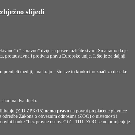
zbježno slijedi
ekivano” i “ispravno” dvije su posve različite stvari. Smatramo da je
, protuustavna i protivna pravu Europske unije. I, što je za daljnji
o prenijeli mediji, i na kraju – što sve to konkretno znači za desetke
ishod na dva dijela.
ditiranju (ZID ZPK/15)
nema pravo
na povrat preplaćene glavnice
će odredbe Zakona o obveznim odnosima (ZOO) o ništetnosti i
 imovini banke “bez pravne osnove” i čl. 1111. ZOO se ne primjenjuje.