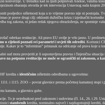
kon konverzije. U trenutku kad su ljudi potpisivali Anekse, valutna klau
a njezinom obaranju otvorila je tek intervencija Ustavnog suda krajem 2
oniti posljedice ništetnosti koja u to vrijeme pravno nije ni postojala. T
ao je posve drugi cilj: otkloniti dužničku krizu i izjednačiti korisnik
a odredba tog zakona, ni jedan redak njegova obrazloženja, ne spominje val
trošač odrekao restitucije. Ali pravo EU ovdje je vrlo jasno. U predmet
 u cijelosti poznati svi parametri i uvjeti tih odredbi
. Korisnici CH
snije. Kakav je to “informiran” pristanak na odricanje od prava koje u t
ni sud mora provjeriti je li uspostavljena pravna i činjenična situacija 
avo na potpunu restituciju ne može se ograničiti ni zakonom, a k
 CHF kredita s
identičnim
ništetnim odredbama u ugovorima:
čl. 1111. i 1115. ZOO – povrat glavnice prema početnoj kamatnoj stopi
.
nu kamatu, a glavnicu gube.
tucije. To je nejednakost pred zakonom i sudovima (čl. 14., 26. i 29. Ust
risnici
stambenih
kredita, nominalno najveći i najdugotrajniji krediti, 