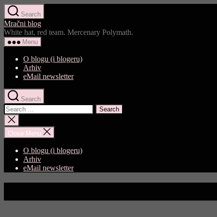
Skip
Search
to
Mračni blog
the
White hat, red team. Mercenary Polymath.
content
Menu
O blogu (i blogeru)
Arhiv
eMail newsletter
Search
Search
for:
Close
search
Close Menu
O blogu (i blogeru)
Arhiv
eMail newsletter