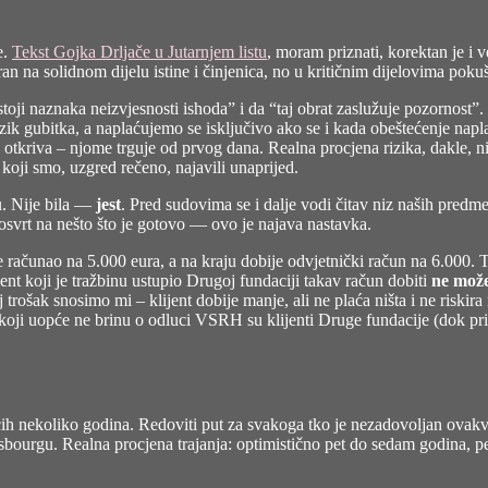
e.
Tekst Gojka Drljače u Jutarnjem listu
, moram priznati, korektan je i v
ran na solidnom dijelu istine i činjenica, no u kritičnim dijelovima pok
oji naznaka neizvjesnosti ishoda” i da “taj obrat zaslužuje pozornost”. 
zik gubitka, a naplaćujemo se isključivo ako se i kada obeštećenje naplati
e otkriva – njome trguje od prvog dana. Realna procjena rizika, dakle, 
koji smo, uzgred rečeno, najavili unaprijed.
nu. Nije bila —
jest
. Pred sudovima se i dalje vodi čitav niz naših predme
svrt na nešto što je gotovo — ovo je najava nastavka.
oji je računao na 5.000 eura, a na kraju dobije odvjetnički račun na 6.000
jent koji je tražbinu ustupio Drugoj fundaciji takav račun dobiti
ne mož
rošak snosimo mi – klijent dobije manje, ali ne plaća ništa i ne riskira ni
 koji uopće ne brinu o odluci VSRH su klijenti Druge fundacije (dok prim
ećih nekoliko godina. Redoviti put za svakoga tko je nezadovoljan ova
bourgu. Realna procjena trajanja: optimistično pet do sedam godina, pes