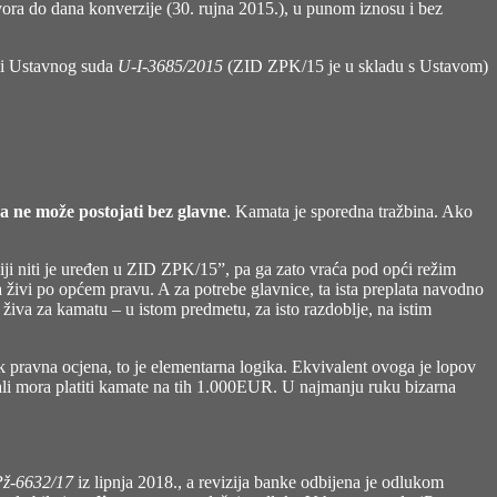
vora do dana konverzije (30. rujna 2015.), u punom iznosu i bez
uci Ustavnog suda
U-I-3685/2015
(ZID ZPK/15 je u skladu s Ustavom)
a ne može postojati bez glavne
. Kamata je sporedna tražbina. Ako
ji niti je uređen u ZID ZPK/15”, pa ga zato vraća pod opći režim
ja živi po općem pravu. A za potrebe glavnice, ta ista preplata navodno
a živa za kamatu – u istom predmetu, za isto razdoblje, na istim
k pravna ocjena, to je elementarna logika. Ekvivalent ovoga je lopov
li mora platiti kamate na tih 1.000EUR. U najmanju ruku bizarna
Pž-6632/17
iz lipnja 2018., a revizija banke odbijena je odlukom