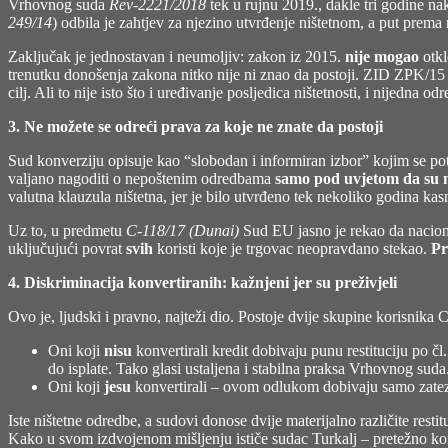
Vrhovnog suda
Rev-2221/2018
tek u rujnu 2019., dakle tri godine na
249/14
) odbila je zahtjev za njezino utvrđenje ništetnom, a put prem
Zaključak je jednostavan i neumoljiv: zakon iz 2015.
nije mogao
otkl
trenutku donošenja zakona nitko nije ni znao da postoji. ZID ZPK/15 im
cilj. Ali to nije isto što i uređivanje posljedica ništetnosti, i nijedn
3. Ne možete se odreći prava za koje ne znate da postoji
Sud konverziju opisuje kao “slobodan i informiran izbor” kojim se po
valjano nagoditi o nepoštenim odredbama
samo pod uvjetom da su mu
valutna klauzula ništetna, jer je bilo utvrđeno tek nekoliko godina ka
Uz to, u predmetu
C-118/17 (Dunai)
Sud EU jasno je rekao da nacional
uključujući povrat
svih
koristi koje je trgovac neopravdano stekao.
Pr
4. Diskriminacija konvertiranih: kažnjeni jer su preživjeli
Ovo je, ljudski i pravno, najteži dio. Postoje dvije skupine korisnika
Oni koji
nisu
konvertirali kredit dobivaju punu restituciju po 
do isplate. Tako glasi ustaljena i stabilna praksa Vrhovnog suda
Oni koji
jesu
konvertirali – ovom odlukom dobivaju samo zatez
Iste ništetne odredbe, a sudovi donose dvije materijalno različite resti
Kako u svom izdvojenom mišljenju ističe sudac Turkalj – pretežno ko