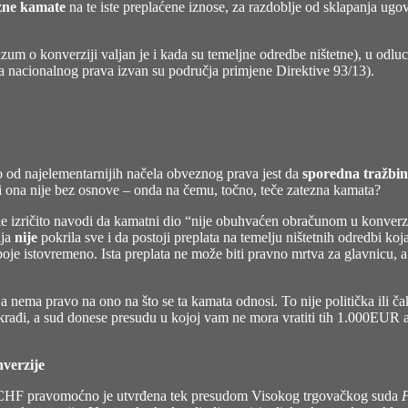
zne kamate
na te iste preplaćene iznose, za razdoblje od sklapanja ugo
zum o konverziji valjan je i kada su temeljne odredbe ništetne), u odl
sa nacionalnog prava izvan su područja primjene Direktive 93/13).
no od najelementarnijih načela obveznog prava jest da
sporedna tražbin
 i ona nije bez osnove – onda na čemu, točno, teče zatezna kamata?
ke izričito navodi da kamatni dio “nije obuhvaćen obračunom u konverzi
ija
nije
pokrila sve i da postoji preplata na temelju ništetnih odredbi ko
 oboje istovremeno. Ista preplata ne može biti pravno mrtva za glavnicu, 
nema pravo na ono na što se ta kamata odnosi. To nije politička ili ča
rađi, a sud donese presudu u kojoj vam ne mora vratiti tih 1.000EUR a
verzije
u CHF pravomoćno je utvrđena tek presudom Visokog trgovačkog suda