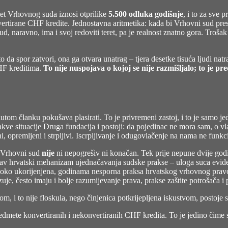
et Vrhovnog suda iznosi otprilike
5.500 odluka godišnje
, i to za sve 
rtirane CHF kredite. Jednostavna aritmetika: kada bi Vrhovni sud prest
d, naravno, ima i svoj redoviti teret, pa je realnost znatno gora. Tro
o da spor zatvori, ona ga otvara unatrag – tjera desetke tisuća ljudi nat
CHF kreditima.
To nije nuspojava o kojoj se nije razmišljalo; to je pr
om članku pokušava plasirati. To je privremeni zastoj, i to je samo jed
kve situacije Druga fundacija i postoji: da pojedinac ne mora sam, o vlast
i, opremljeni i strpljivi. Iscrpljivanje i odugovlačenje na nama ne funkc
a: Vrhovni sud
nije
ni nepogrešiv ni konačan. Tek prije nepune dvije god
itav hrvatski mehanizam ujednačavanja sudske prakse – uloga suca evid
uboko ukorijenjena, godinama nesporna praksa hrvatskog vrhovnog pra
zuje, često imaju i bolje razumijevanje prava, prakse zaštite potrošača 
, i to nije floskula, nego činjenica potkrijepljena iskustvom, postoje 
dmete konvertiranih i nekonvertiranih CHF kredita. To je jedino čime 