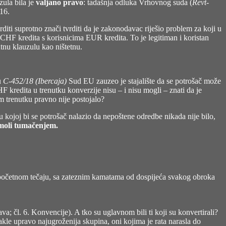
zula bila je
valjano pravo
: tadašnja odluka Vrhovnog suda (
Revt-
016.
vrditi suprotno znači tvrditi da je zakonodavac riješio problem za koji u
e CHF kredita s korisnicima EUR kredita. To je legitiman i koristan
utnu klauzulu kao ništetnu.
u
C-452/18 (Ibercaja)
Sud EU zauzeo je stajalište da se potrošač može
F kredita u trenutku konverzije nisu – i nisu mogli – znati da je
om trenutku pravno nije postojalo?
u kojoj bi se potrošač nalazio da nepoštene odredbe nikada nije bilo,
amoli tumačenjem.
 i početnom tečaju, sa zateznim kamatama od dospijeća svakog obroka
ava; čl. 6. Konvencije). A tko su uglavnom bili ti koji su konvertirali?
dakle upravo najugroženija skupina, oni kojima je rata narasla do