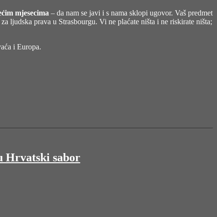
azećim mjesecima
– da nam se javi i s nama sklopi ugovor. Vaš predmet
judska prava u Strasbourgu. Vi ne plaćate ništa i ne riskirate ništa;
vaća i Europa.
u Hrvatski sabor