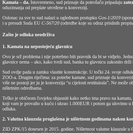
Kamata – da.
Istovremeno, sud priznaje da potrošaču pripadaju
zate
oduzimanja od preplate utvrđene u konverziji.
Oslonac za sve to sud nalazi u oglednom postupku
Gos-1/2019
(spora
i u presudi Suda EU
C-567/20
(odredbe koje su odraz prisilnih propi
Zašto je odluka neodrživa
1. Kamata na nepostojeću glavnicu
Ovo je srž problema i nije potrebno biti pravnik da bi se vidjelo. Jed
glavnice nema – ako, kako tvrdi sud, banka tu glavnicu zakonito drži
Sud ovdje pada u zamku vlastite konstrukcije. U točki 24. svoje odlu
ZOO-a. Drugim riječima: za potrebe kamate, sud priznaje da konverz
više ne postoji jer ju je konverzija “u cijelosti restituirala”. Ne može
ništetnim odredbama.
Teško je običnom čovjeku objasniti kako netko ima pravo na kamatu, a 
koji vam je provalio u kuću i ukrao 1.000EUR i potom ga ulovimo u k
odluka.
2. Valutna klauzula proglašena je ništetnom godinama nakon kon
ZID ZPK/15 donesen je 2015. godine. Ništetnost valutne klauzule 