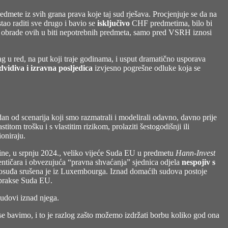
predmete iz svih grana prava koje taj sud rješava. Procjenjuje se da na
ao raditi sve drugo i bavio se
isključivo
CHF predmetima, bilo bi
šak obrade ovih u biti nepotrebnih predmeta, samo pred VSRH iznosi
rag u red, na put koji traje godinama, i usput dramatično usporava
edvidiva i izravna posljedica
izvjesno pogrešne odluke koja se
an od scenarija koji smo razmatrali i modelirali odavno, davno prije
itom trošku i s vlastitim rizikom, prolaziti šestogodišnji ili
ioniraju.
ine, u srpnju 2024., veliko vijeće Suda EU u predmetu
Hann-Invest
entičara i obvezujuća “pravna shvaćanja” sjednica odjela
nespojiv s
vosuđa srušena je iz Luxembourga. Iznad domaćih sudova postoje
i prakse Suda EU.
sudovi iznad njega.
se bavimo, i to je razlog zašto možemo izdržati borbu koliko god ona