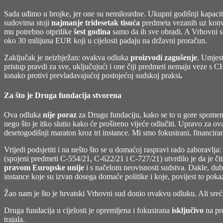
Sada uđimo u brojke, jer one su nemilosrdne. Ukupni godišnji kapacit
sudovima stoji
najmanje tridesetak tisuća
predmeta vezanih uz konve
mu potrebno otprilike
šest godina
samo da ih sve obradi. A Vrhovni su
oko 30 milijuna EUR koji u cijelosti padaju na državni proračun.
Zaključak je neizbježan: ovakva odluka
proizvodi zagušenje
. Umjest
pristup pravdi za sve, uključujući i one čiji predmeti nemaju veze s 
ionako protivi prevladavajućoj postojećoj sudskoj praksi
.
Za što je Druga fundacija stvorena
Ova odluka
nije poraz
za Drugu fundaciju, kako se to u gore spomenut
nego što je itko slutio kako će prošireno vijeće odlučiti. Upravo za ova
desetogodišnji maraton kroz tri instance. Mi smo fokusirani, financiran
Vrijedi podsjetiti i na nešto što se u domaćoj raspravi rado zaboravlj
(spojeni predmeti C-554/21, C-622/21 i C-727/21) utvrdilo je da je č
pravom Europske unije
i s načelom neovisnosti sudstva. Dakle, d
instance koje su izvan dosega domaće politike i koje, povijest to poka
Žao nam je što je hrvatski Vrhovni sud donio ovakvu odluku. Ali srećom
Druga fundacija u cijelosti je opremljena i fokusirana
isključivo
na pre
trajala.