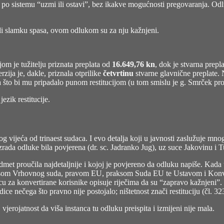
tili po sistemu “uzmi ili ostavi”, bez ikakve mogućnosti pregovaranja. Od
ili slamku spasa, ovom odlukom su za nju kažnjeni.
m je tužitelju priznata preplata od
16.649,76 kn
, dok je stvarna prep
ija je, dakle, priznala otprilike
četvrtinu
stvarne glavnične preplate. N
što bi mu pripadalo punom restitucijom (u tom smislu je g. Smrček proš
ezik restitucije.
g vijeća od trinaest sudaca. I evo detalja koji u javnosti zaslužuje mnog
rada odluke bila povjerena (dr. sc. Jadranko Jug), uz suce Jakovinu i T
edmet proučila najdetaljnije i kojoj je povjereno da odluku napiše. Kad
ksom Vrhovnog suda, pravom EU, praksom Suda EU te Ustavom i Konvenci
icu za konvertirane korisnike opisuje riječima da su “zapravo kažnjeni”.
ice nečega što pravno nije postojalo; ništetnost znači restituciju (čl. 3
jerojatnost da viša instanca tu odluku preispita i izmijeni nije mala.