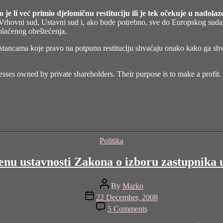
o je li već primio djelomičnu restituciju ili je tek očekuje u nadol
ovni sud, Ustavni sud i, ako bude potrebno, sve do Europskog suda za l
aplaćenog obeštećenja.
 instancama koje pravo na potpunu restituciju shvaćaju onako kako ga sh
sses owned by private shareholders. Their purpose is to make a profit.
Categories
Politika
jenu ustavnosti Zakona o izboru zastupnika 
Post
By
Marko
author
Post
22 December, 2008
date
on
5 Comments
Prijedlog