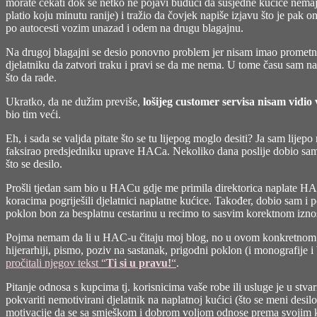
morate čekati dok se netko ne pojavi budući da susjedne kućice nemaju
platio koju minutu ranije) i tražio da čovjek napiše izjavu što je p
po autocesti vozim unazad i odem na drugu blagajnu.
Na drugoj blagajni se desio ponovno problem jer nisam imao prometnu 
djelatniku da zatvori traku i pravi se da me nema. U tome času sam na
što da rade.
Ukratko, da ne dužim previše,
lošijeg customer servisa nisam vidi
bio tim veći.
Eh, i sada se valjda pitate što se tu lijepog moglo desiti? Ja sam lijep
faksirao predsjedniku uprave HACa. Nekoliko dana poslije dobio sam 
što se desilo.
Prošli tjedan sam bio u HACu gdje me primila direktorica naplate HACa
koracima pogriješili djelatnici naplatne kućice. Također, dobio sam
poklon bon za besplatnu cestarinu u recimo to sasvim korektnom izno
Pojma nemam da li u HAC-u čitaju moj blog, no u ovom konkretnom s
hijerarhiji, pismo, poziv na sastanak, prigodni poklon (i monografije i
pročitali njegov tekst “
Ti si u pravu!
“
.
Pitanje odnosa s kupcima tj. korisnicima vaše robe ili usluge je u stva
pokvariti nemotivirani djelatnik na naplatnoj kućici (što se meni desilo
motivacije da se sa smješkom i dobrom voljom odnose prema svojim kupc