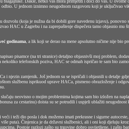
 blagajnike. Dakle, netko vas mora primjetiti i doći do vas. U ovome č
ak on odbio. U jednom iznimno neugodnom razgovoru koji je uključivao vi
dozvolu (koja je nužna da bi dobili gore navedenu izjavu), ponovno se
zvao HAC u Zagrebu i na zaprepaštenje dispečera tamo objasnio mu što s
o već godinama
, a lik koji se derao na mene apsolutno ničime nije bio p
o napisao pisamce (na tri stranice) detaljno objasnivši moj problem, doda
nekoliko telefonskih poziva, HAC se odmah ispričao te sam bio zamolje
 i njezin zamjenik. Još jednom su se ispričali i objasnili u detalje gd
 i poštom službenu isprikuod uprave HACa, pismeno obrazloženje i odg
su.
lučaju neovisno o mojim problemima kojima sam bio izložen na naplat
 bonusa za cestarinu) doista su se potrudili i uspjeli ublažiti neugodnos
ri veći i teži dio posla i dok možemo imati prekrasne i sigurne autoceste,
 više puta). Činjenica je da državni službenici, ali i oni koji djeluju kr
ima. Postoje razlozi zašto su trgovine dobro osvijetljene, i zašto bank