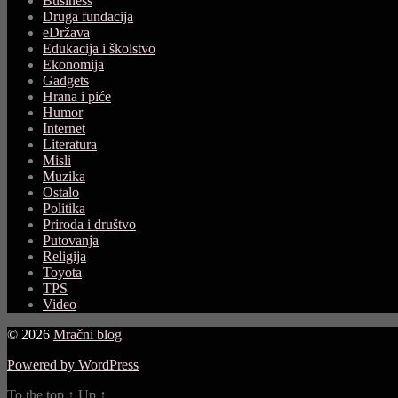
Business
Druga fundacija
eDržava
Edukacija i školstvo
Ekonomija
Gadgets
Hrana i piće
Humor
Internet
Literatura
Misli
Muzika
Ostalo
Politika
Priroda i društvo
Putovanja
Religija
Toyota
TPS
Video
© 2026
Mračni blog
Powered by WordPress
To the top
↑
Up
↑