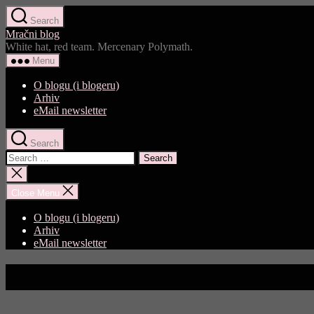
Skip
Search
to
Mračni blog
the
White hat, red team. Mercenary Polymath.
content
Menu
O blogu (i blogeru)
Arhiv
eMail newsletter
Search
Search
for:
Close
search
Close Menu
O blogu (i blogeru)
Arhiv
eMail newsletter