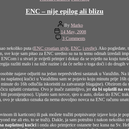
ENC – nije epilog ali blizu
Post
By
Marko
author
Post
14 May, 2008
date
on
3 Comments
ENC
–
sao nekoliko puta (
ENC croatian style
,
ENC
,
i ovdje
). Ako pogledate, 
nije
 sve koje sam pitao za ENC uredno su na tu temu odmah izredali impres
epilog
 s ENCom i u stvari je svijetli primjer i dokaz da se svjetlo na kraju tune
ali
ergija razliti malo i na niže razine i da će nešto o toga doći i do drugih
blizu
sobite najave odjuriti na jedan nepredviđeni sastanak u Varaždin. Na 
na naplatnoj kućici u Varaždinu sam se pojavio koju minutu prije 16h d
 minute do 16h odlučila iskoristiti za zatvaranje blagajne). Obzirom da 
ćicu uplatiti cestarinu. Ovo je inače zanimljivo, jer
da bi uplatili na 
e biti promijenjeno). Uplatio sam novce, sjeo u auto, došao do ENC tra
a), ovo je ukratko oznaka da nema dovoljno novca na ENC računu unatoč
ovinom ili karticom) ili pak možete tražiti potpisivanje izjave koja je p
beyond me ali eto, to se traži). Dakle, ja sam potrubio i nakon nekolik
na naplatnoj kućici
i onda ako primjerice ostanete bez kuna na Sv. Hel