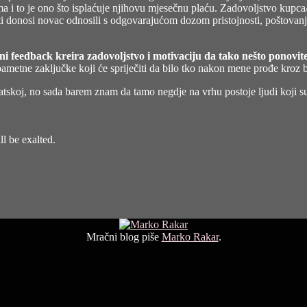
jima i to je ono što isplaćuje njihovu mjesečnu plaću. Zadovoljstvo kupc
 donosi novac odnosili s odgovarajućom dozom pristojnosti, poštovanja i 
vni feedback kreira zadovoljstvo i motivaciju da tako nešto ponovite
pametne zaključke koji će spriječiti da bilo tko nakon mene prođe kroz b
tskoj, no sada barem znam da tamo negdje na vrhu postoje ljudi koji su s
l be exalted.
Mračni blog piše
Marko Rakar
.