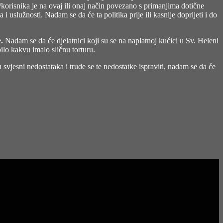
a/korisnika je na ovaj ili onaj način povezano s primanjima dotične
uslužnosti. Nadam se da će ta politika prije ili kasnije doprijeti i do
.
Nadam se da će djelatnici koji su se na naplatnoj kućici u Sv. Heleni
ilo kakvu imalo sličnu torturu.
vjesni nedostataka i trude se te nedostatke ispraviti, nadam se da će