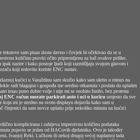
te tekstove sam pisao dosta davno i čovjek bi očekivao da se u
ivnu količinu psovki očito pripremljenu za baš ovakve prilike.
la ipak nazire i kako postoje ljudi koji razmišljaju svojom glavom i
 vozača koji redovito koriste ENC sustav.
izlaznoj kućici u Varaždinu sam skužio kako sam uletio u minus na
okle radi blagajna i gospođa me uredno otkantala i poslala da uplatim
sam imao puno dobre volje i nije mi se osobito žurilo, bez protesta
svoj ENC račun morate parkirati auto i ući u kućicu
umjesto da sve
ke koja mi je uredno na svom displayu dojavila kako sam u
 činjenici da sam novce uplatio prije nekoliko minuta na kućici
oprilično komplicirana i zahtjeva impresivnu količinu podataka
o minuta pojavio se jedan od HACovih djelatnika. Ovo je također
eni, Ivanjoj Reki, Lučkom ili nekoj drugoj većoj naplatnoj tada