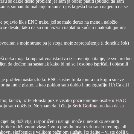
asu se dakle desio problem jer sam ja odbio platiti (budući da sam
kanje, sumanuto mahanje rukama i još koješta bio sam natjeran da se
 pojavio lik s ENC trake, još se malo derao na mene i naložio
e desilo, tako da su oni nazvali naplatnu kućicu i naložili ljudima
rovociran s moje strane pa je stoga moje zaprepaštenje (i donekle šok)
vši neka moja komparativna iskustva iz slovenije i italije, te sve uredno
n da dođem na sastanak kako bi mi se i osobno ispričali i objasnili
je je problem nastao, kako ENC sustav funkcionira i u kojim su sve
ovor na moje pismo, a kao poklon sam dobio i monografiju HACa ali i
noj kućici, uz telefonski poziv visoko pozicionirane osobe u HAC
t koju sam doživio. Ne znam da li čitaju
Seth Godina
, no kao da su
 cijeli taj doživljaj i isporučenu uslugu može u nekoliko sekundi
oz tvrtke u državnom vlasništvu u pravilu imaju vrlo malo treninga ali i
ovni službenici s velikom pažnjom slušaju što želite – vi ste došli u