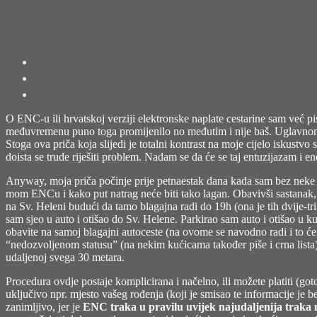
O ENC-u ili hrvatskoj verziji elektronske naplate cestarine sam već pi
međuvremenu puno toga promijenilo no međutim i nije baš. Uglavnom,
Stoga ova priča koja slijedi je totalni kontrast na moje cijelo iskustvo
doista se trude riješiti problem. Nadam se da će se taj entuzijazam i en
Anyway, moja priča počinje prije petnaestak dana kada sam bez neke o
mom ENCu i kako put natrag neće biti tako lagan. Obavivši sastanak, 
na Sv. Heleni budući da tamo blagajna radi do 19h (ona je tih dvije-tri
sam sjeo u auto i otišao do Sv. Helene. Parkirao sam auto i otišao u ku
obavite na samoj blagajni autoceste (na ovome se navodno radi i to ć
“nedozvoljenom statusu” (na nekim kućicama također piše i crna list
udaljenoj svega 30 metara.
Procedura ovdje postaje komplicirana i načelno, ili možete platiti (got
uključivo npr. mjesto vašeg rođenja (koji je smisao te informacije je 
zanimljivo, jer je
ENC traka u pravilu uvijek najudaljenija traka 