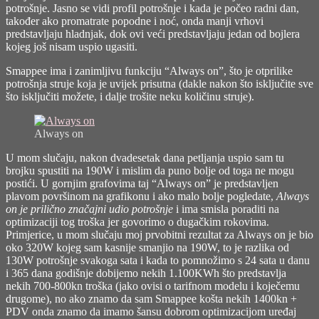
potrošnje. Jasno se vidi profil potrošnje i kada je počeo radni dan,
također ako promatrate popodne i noć, onda manji vrhovi
predstavljaju hladnjak, dok ovi veći predstavljaju jedan od bojlera
kojeg još nisam uspio ugasiti.
Smappee ima i zanimljivu funkciju “Always on”, što je otprilike
potrošnja struje koja je uvijek prisutna (dakle nakon što isključite sve
što isključiti možete, i dalje trošite neku količinu struje).
Always on
U mom slučaju, nakon dvadesetak dana petljanja uspio sam tu
brojku spustiti na 190W i mislim da puno bolje od toga ne mogu
postići. U gornjim grafovima taj “Always on” je predstavljen
plavom površinom na grafikonu i ako malo bolje pogledate,
Always
on je prilično značajni udio potrošnje
i ima smisla poraditi na
optimizaciji tog troška jer govorimo o dugačkim rokovima.
Primjerice, u mom slučaju moj prvobitni rezultat za Always on je bio
oko 320W kojeg sam kasnije smanjio na 190W, to je razlika od
130W potrošnje svakoga sata i kada to pomnožimo s 24 sata u danu
i 365 dana godišnje dobijemo nekih 1.100KWh što predstavlja
nekih 700-800kn troška (jako ovisi o tarifnom modelu i koječemu
drugome), no ako znamo da sam Smappee košta nekih 1400kn +
PDV onda znamo da imamo šansu dobrom optimizacijom uređaj