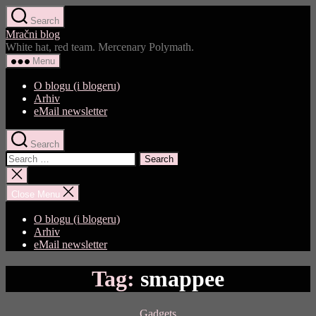
Skip
Search
to
Mračni blog
the
White hat, red team. Mercenary Polymath.
content
Menu
O blogu (i blogeru)
Arhiv
eMail newsletter
Search
Search
for:
Close
search
Close Menu
O blogu (i blogeru)
Arhiv
eMail newsletter
Tag:
smappee
Categories
Gadgets