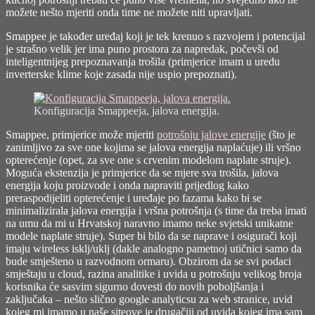
možete nešto mjeriti onda time ne možete niti upravljati.
Smappee je također uređaj koji je tek krenuo s razvojem i potencijal
je strašno velik jer ima puno prostora za napredak, počevši od
inteligentnijeg prepoznavanja trošila (primjerice imam u uredu
inverterske klime koje zasada nije uspio prepoznati).
Konfiguracija Smappeeja, jalova energija.
Smappee, primjerice može mjeriti
potrošnju jalove energije
(što je
zanimljivo za sve one kojima se jalova energija naplaćuje) ili vršno
opterećenje (opet, za sve one s crvenim modelom naplate struje).
Moguća ekstenzija je primjerice da se mjere sva trošila, jalova
energija koju proizvode i onda napraviti prijedlog kako
preraspodijeliti opterećenje i uređaje po fazama kako bi se
minimalizirala jalova energija i vršna potrošnja (s time da treba imati
na umu da mi u Hrvatskoj naravno imamo neke svjetski unikatne
modele naplate struje). Super bi bilo da se naprave i osigurači koji
imaju wireless isklj/uklj (dakle analogno pametnoj utičnici samo da
bude smješteno u razvodnom ormaru). Obzirom da se svi podaci
smještaju u cloud, razina analitike i uvida u potrošnju velikog broja
korisnika će sasvim sigurno dovesti do novih poboljšanja i
zaključaka – nešto slično google analyticsu za web stranice, uvid
kojeg mi imamo u naše siteove je drugačiji od uvida kojeg ima sam