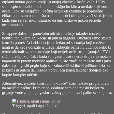
otplatiti unutar godinu-dvije (u mojoj okolini). Inače, ovih 130W
sam uspio skinuti tako da totalno isključim klima uređaje koji troše
dosta i dok su isključeni, većina ostale elektronike je poprilično
efikasna i nisam uspio ništa osobito postići (drugi najveći skok je bio
kada sam server iskonfigurirao da gasi diskove nakon perioda
neaktivnosti).
Smappee dolazi i s pametnim utičnicama koje također možete
kontrolirati putem aplikacije ili putem triggera. Utičnicu samo stavite
između potrošača i zida i to je to. Jedan od scenarija koji možete
imati je da kada odlazite iz ureda isključite pametnu utičnicu kako bi
minimalizirali sve one uređaje koji uvijek troše struju (punjači, TV i
slični uređaji koji čak i kada su ugašeni troše nešto struje), to možete
napraviti ili putem mobilne aplikacije (što znači da možete biti i jako
daleko pa ugasiti peglu koju ste zaboravili isključiti prilikom izlaska
iz kuće) ili putem daljinskog upravljača kojeg također dobijete ako
kupite komplet utičnica.
Alternativno, možete koristiti i “okidače” koje možete programirati
na različite načine. Primjerice, odabrao sam da uredski bojler za
grijanje vode za pranje gasim svakog popodneva i palim svako jutro.
Triggeri, upali i ugasi bojler