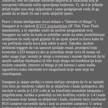
Naravno, ono što također možemo napraviti je izračunati koji je
energetski efikasniji način upravljanja bojlerom. Tj. da li je jeftinije
držati bojler non-stop uključenim i samo podgrijavati vodu ili ga
pustiti da se hladi 16 sati i onda uključiti ujutro.
Prave i doista inteligentne stvari dolaze s “Internet of things” i
Smappee je u cijelosti
IFTTT kompatibilan
(IF This Than That)
standardom, a to otprilike znači da možete programirati svoj
Smappee na način da kada se približite uredu na neku predefiniranu
udaljenost da onda upali grijanje ili da upali aparat za kavu kako bi
vas pričekala svježa kava dok uđete u ured. Također, možete
definirati triggere da vas upozori (pošalje email, promijeni boju
kontrolne LED lampice) ako je potrošnja struje veća ili manja od
neke snage (npr. nestalo je struje u restoranu i morate djelovati da bi
spasili sadržaje hladnjaka) ili bilo koju drugu od kombinacija koju
možete zamisliti. Internet of things je tek krenuo i samo mašta
ograničava kako iskoristiti sve mogućnosti koje nam stoje na
raspolaganju.
Smappee je sjajan uređaj i u mom slučaju vjerujem da će se isplatiti
vrlo brzo jer možemo vidjeti što je uključeno i kada (primjerice, dio
rasvjete u uredu je LED a dio je na klasičnim neonskim lampama s
prigušnicama, razlika u potrošnji za istu količinu svjetla je 1:4 i kada
izračunamo koje lampe su uključene i kada, možemo brzo izračunati
ROI zamjene rasvjetnih tijela i koji su prioriteti zamjene). U nekoj
kućnoj potrošnji trebati će puno više vremena, no svejedno ako ne