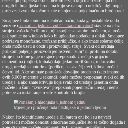
oštećenju propelera broda, nekom ležaju koji malo više lupa od
drugih ili boja ljuske broda na koju se nakupilo nekihÂ algi mogu
proizvesti zvuk da točno znate o kojem se pojedinačnom brodu radi.
Smappee funkcionira na identičan način, kada ga instalirate onda
senzore (
senzori su jednostavni CT transformatori
) stavite na ulaz
struje u vašu kuću ili ured, njih spojite sa samim uređajem, a uređaj
pak spojite na wireless kako bi uploadao podatke u oblak. Smappee
podržava monofazne, trofazne priključke, a ako imate solarne ćelije
onda može uzeti u obzir i proizvodnju struje. Svaki od uređaja
prilikom paljenja proizvodi jedinstveni “šum” ili profil na dotoku
struje i po tome ga je moguće prepoznati. Uređaji s grijačim
elementima (bojleri, kuhala) daju jedan profil šuma, mikrovalne
drugi, uređaji s motorima (perilice, usisavači) treći, klima uređaji
četvrti itd. Ako snimate potrošače dovoljno precizno (zato imamo
ovih 6.000 mjerenja u sekundi) onda možete prepoznati svaki od tih
uređaja, a ako znate krivulje koje svaki od uređaja generira onda
možete i u šumi “zvukova” prepoznati pojedinačni uređaj i nema
potrebe za instaliranjem više kontrolnih brojila.
Mjerenje i praćenje rada hladnjaka u jednom tjednu
Nakon što identificirate uređaje (ili barem oni koji su najveći
potrošači) možete donositi educirane zaključke što se točno događa i
koje strategije možete primjeniti da bi smanjili potrošnju i