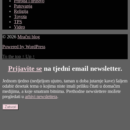
Priroda i društvo
Putovanja
Religija
Toyota
TPS
Video
© 2026
Mračni blog
Powered by WordPress
To the top
↑
Up
↑
Prijavite se
na tjedni email newsletter.
Jednom tjedno (nedjeljom ujutro, taman u doba jutarnje kave) šaljem
odabir desetak tema o kojima niste imali priliku čitati u domaćim
medijima, a koje smatram bitnima. Prethodne newslettere možete
pregledati u
arhivi newslettera
.
Zatvori