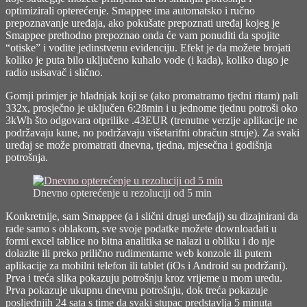
optimizirali opterećenje. Smappee ima automatsko i ručno
prepoznavanje uređaja, ako pokušate prepoznati uređaj kojeg je
Smappee prethodno prepoznao onda će vam ponuditi da spojite
“otiske” i vodite jedinstvenu evidenciju. Efekt je da možete brojati
koliko je puta bilo uključeno kuhalo vode (i kada), koliko dugo je
radio usisavač i slično.
Gornji primjer je hladnjak koji se (ako promatramo tjedni ritam) pali
332x, prosječno je uključen 6:28min i u jednome tjednu potroši oko
3kWh što odgovara otprilike .43EUR (trenutne verzije aplikacije ne
podržavaju kune, no podržavaju višetarifni obračun struje). Za svaki
uređaj se može promatrati dnevna, tjedna, mjesečna i godišnja
potrošnja.
Dnevno opterećenje u rezoluciji od 5 min
Konkretnije, sam Smappee (a i slični drugi uređaji) su dizajnirani da
rade samo s oblakom, sve svoje podatke možete downloadati u
formi excel tablice no bitna analitika se nalazi u obliku i do nje
dolazite ili preko prilično rudimentarne web konzole ili putem
aplikacije za mobilni telefon ili tablet (iOs i Android su podržani).
Prva i treća slika pokazuju potrošnju kroz vrijeme u mom uredu.
Prva pokazuje ukupnu dnevnu potrošnju, dok treća pokazuje
posljednjih 24 sata s time da svaki stupac predstavlja 5 minuta