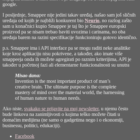
google.
I posljednje, Smappee nije jedini takav uređaj, našao sam još sličnih
uređaja od kojih je najbliži konkurent bio
Neurio
, no razlog zašto
sam u konačnici kupio Smappee je taj što je Smappee europski
proizvod pa se nisam trebao baviti uvozima i carinama, no oba
uređaja barem na razini specifikacije funkcioniraju gotovo identično.
p.s. Smappee ima i API interface pa se mogu raditi neke analitike
koje kroz aplikaciju nisu pokrivene, a također, ako imate više
smappeeja onda ih možete agregirati po raznim kriterijima, API je
također u početnoj fazi ali elementarne funkcionalnosti su unutra
Misao dana:
Invention is the most important product of man’s
creative brain. The ultimate purpose is the complete
mastery of mind over the material world, the harnessing
of human nature to human needs.
Ako niste,
svakako se prijavite na moj newsletter
, u njemu često
bude linkova na zanimljivosti o kojima teško možete čitati u
domaćim medijima (ne samo o gadgetima nego i o ekonomiji,
businessu, politici, edukaciji).
Share
Facebook