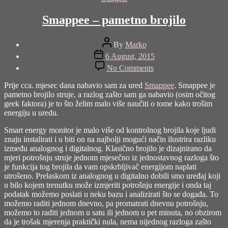
Smappee – pametno brojilo
Post
By
Marko
author
Post
6 August, 2015
date
on
No Comments
Smappee
–
Prije cca. mjesec dana nabavio sam za ured
Smappee
. Smappee je
pametno
pametno brojilo struje, a razlog zašto sam ga nabavio (osim očitog
brojilo
geek faktora) je to što želim malo više naučiti o tome kako trošim
energiju u uredu.
Smart energy monitor je malo više od kontrolnog brojila koje ljudi
znaju instalirati i u biti on na najbolji mogući način ilustrira razliku
između analognog i digitalnog. Klasično brojilo je dizajnirano da
mjeri potrošnju struje jednom mjesečno iz jednostavnog razloga što
je funkcija tog brojila da vam opskrbljivač energijom naplati
utrošeno. Prelaskom iz analognog u digitalno dobili smo uređaj koji
u bilo kojem trenutku može izmjeriti potrošnju energije i onda taj
podatak možemo poslati u neku bazu i analizirati što se događa. To
možemo raditi jednom dnevno, pa promatrati dnevnu potrošnju,
možemo to raditi jednom u satu ili jednom u pet minuta, no obzirom
da je trošak mjerenja praktički nula, nema nijednog razloga zašto