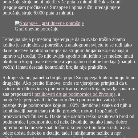
potrošnju struje ne bi mjerili više puta u minuti ili čak sekundi
(negdje sam pročitao da Smappee i njima slični uređaji mjere
potrošnju struje 6.000 puta u minuti).
Graf dnevne potrošnje
Temeljna ideja pametnog mjerenja je da za svako trošilo znamo
koliko je struje doista potrošilo, u analognom svijetu to se radi tako
da se postave kontrolna brojila na strujnim linijama koje napajaju
upravo taj uređaj. To nije uvijek zgodno niti jeftino jer možete imati
okolinu u kojoj imate desetine a vjerojatno i stotine uređaja (manjih i
većih) i imati desetak kontrolnih brojila nije praktično.
S druge strane, pametna brojila poput Smappeeja funkcioniraju bitno
drugačije. Ako pratite filmove, onda ste vjerojatno primjetili da u
svim onim filmovima s podmornicama, osoba koja upravlja sonarom
zna prepoznati i
razlikovati druge podmornice od životinja
, a
moguće je prepoznati i točno određenu podmornicu zato jer ne
postoje dvije podmornice koje su 100% identične i svaka od njih u
kombinaciji parametara (oblik, propeler, motori i zupčanici)
proizvodi različiti zvuk. Dakle nije osobito teško razlikovati brod od
podmornice i podmornicu od neke životinje, no ako imate dobro
opremu onda možete znati točno o kojem se tipu broda radi, a ako
odete doista duboko u detalje, tada i minijaturne razlike u npr.