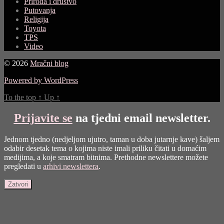
Priroda i društvo
Putovanja
Religija
Toyota
TPS
Video
© 2026
Mračni blog
Powered by WordPress
To the top
↑
Up
↑
Prijavite se
na tjedni email newsletter.
Jednom tjedno (nedjeljom ujutro, taman u doba jutarnje kave) šaljem
odabir desetak tema o kojima niste imali priliku čitati u domaćim
medijima, a koje smatram bitnima. Prethodne newslettere možete
pregledati u
arhivi newslettera
.
Zatvori