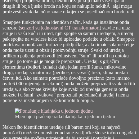
oštećenju propelera broda, nekom ležaju koji malo više lupa od
drugih ili boja ljuske broda na koju se nakupilo nekihÂ algi mogu
proizvesti zvuk da točno znate o kojem se pojedinačnom brodu radi.
Smappee funkcionira na identičan način, kada ga instalirate onda
senzore (
senzori su jednostavni CT transformatori
) stavite na ulaz
struje u vašu kuću ili ured, njih spojite sa samim uređajem, a uređaj
pak spojite na wireless kako bi uploadao podatke u oblak. Smappee
podržava monofazne, trofazne priključke, a ako imate solarne ćelije
onda može uzeti u obzir i proizvodnju struje. Svaki od uređaja
prilikom paljenja proizvodi jedinstveni “šum” ili profil na dotoku
struje i po tome ga je moguće prepoznati. Uređaji s grijačim
elementima (bojleri, kuhala) daju jedan profil šuma, mikrovalne
drugi, uređaji s motorima (perilice, usisavači) treći, klima uređaji
četvrti itd. Ako snimate potrošače dovoljno precizno (zato imamo
ovih 6.000 mjerenja u sekundi) onda možete prepoznati svaki od tih
uređaja, a ako znate krivulje koje svaki od uređaja generira onda
možete i u šumi “zvukova” prepoznati pojedinačni uređaj i nema
potrebe za instaliranjem više kontrolnih brojila.
Mjerenje i praćenje rada hladnjaka u jednom tjednu
Nakon što identificirate uređaje (ili barem oni koji su najveći
potrošači) možete donositi educirane zaključke što se točno događa i
koje strategije možete primjeniti da bi smanjili potrošnju i