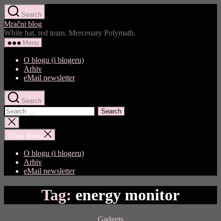
Skip
Search
to
Mračni blog
the
White hat, red team. Mercenary Polymath.
content
Menu
O blogu (i blogeru)
Arhiv
eMail newsletter
Search
Search
for:
Close
search
Close Menu
O blogu (i blogeru)
Arhiv
eMail newsletter
Tag:
energy monitor
Categories
Gadgets