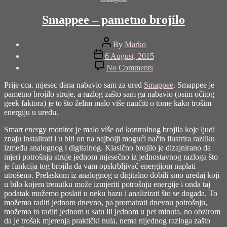
Smappee – pametno brojilo
Post
By
Marko
author
Post
6 August, 2015
date
on
No Comments
Smappee
–
Prije cca. mjesec dana nabavio sam za ured
Smappee
. Smappee je
pametno
pametno brojilo struje, a razlog zašto sam ga nabavio (osim očitog
brojilo
geek faktora) je to što želim malo više naučiti o tome kako trošim
energiju u uredu.
Smart energy monitor je malo više od kontrolnog brojila koje ljudi
znaju instalirati i u biti on na najbolji mogući način ilustrira razliku
između analognog i digitalnog. Klasično brojilo je dizajnirano da
mjeri potrošnju struje jednom mjesečno iz jednostavnog razloga što
je funkcija tog brojila da vam opskrbljivač energijom naplati
utrošeno. Prelaskom iz analognog u digitalno dobili smo uređaj koji
u bilo kojem trenutku može izmjeriti potrošnju energije i onda taj
podatak možemo poslati u neku bazu i analizirati što se događa. To
možemo raditi jednom dnevno, pa promatrati dnevnu potrošnju,
možemo to raditi jednom u satu ili jednom u pet minuta, no obzirom
da je trošak mjerenja praktički nula, nema nijednog razloga zašto