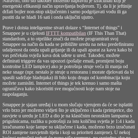
Naravno, ono što također možemo napraviti je izračunati koji je
energetski efikasniji način upravljanja bojlerom. Tj. da li je jeftinije
držati bojler non-stop uključenim i samo podgrijavati vodu ili ga
pustiti da se hladi 16 sati i onda uključiti ujutro.
Prave i doista inteligentne stvari dolaze s “Internet of things” i
Smappee je u cijelosti
IFTTT kompatibilan
(IF This Than That)
standardom, a to otprilike znači da možete programirati svoj
Smappee na način da kada se približite uredu na neku predefiniranu
udaljenost da onda upali grijanje ili da upali aparat za kavu kako bi
vas pričekala svježa kava dok uđete u ured. Također, možete
definirati triggere da vas upozori (pošalje email, promijeni boju
kontrolne LED lampice) ako je potrošnja struje veća ili manja od
neke snage (npr. nestalo je struje u restoranu i morate djelovati da bi
spasili sadržaje hladnjaka) ili bilo koju drugu od kombinacija koju
možete zamisliti. Internet of things je tek krenuo i samo mašta
ograničava kako iskoristiti sve mogućnosti koje nam stoje na
raspolaganju.
Smappee je sjajan uređaj i u mom slučaju vjerujem da će se isplatiti
vrlo brzo jer možemo vidjeti što je uključeno i kada (primjerice, dio
rasvjete u uredu je LED a dio je na klasičnim neonskim lampama s
prigušnicama, razlika u potrošnji za istu količinu svjetla je 1:4 i kada
izračunamo koje lampe su uključene i kada, možemo brzo izračunati
ROI zamjene rasvjetnih tijela i koji su prioriteti zamjene). U nekoj
kućnoj potrošnji trebati će puno više vremena, no svejedno ako ne