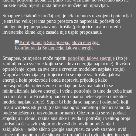
možete nešto mjeriti onda time ne možete niti upravljati.
Smappee je također uređaj koji je tek krenuo s razvojem i potencijal
je strašno velik jer ima puno prostora za napredak, počevši od
inteligentnijeg prepoznavanja trošila (primjerice imam u uredu
inverterske klime koje zasada nije uspio prepoznati).
Konfiguracija Smappeeja, jalova energija.
Smappee, primjerice može mjeriti
potrošnju jalove energije
(što je
zanimljivo za sve one kojima se jalova energija naplaćuje) ili vršno
opterećenje (opet, za sve one s crvenim modelom naplate struje).
Moguća ekstenzija je primjerice da se mjere sva trošila, jalova
energija koju proizvode i onda napraviti prijedlog kako
preraspodijeliti opterećenje i uređaje po fazama kako bi se
minimalizirala jalova energija i vršna potrošnja (s time da treba imati
na umu da mi u Hrvatskoj naravno imamo neke svjetski unikatne
modele naplate struje). Super bi bilo da se naprave i osigurači koji
imaju wireless isklj/uklj (dakle analogno pametnoj utičnici samo da
bude smješteno u razvodnom ormaru). Obzirom da se svi podaci
smještaju u cloud, razina analitike i uvida u potrošnju velikog broja
korisnika će sasvim sigurno dovesti do novih poboljšanja i
zaključaka – nešto slično google analyticsu za web stranice, uvid
kojeg mi imamo u naše siteove je drugačiji od uvida kojeg ima sam