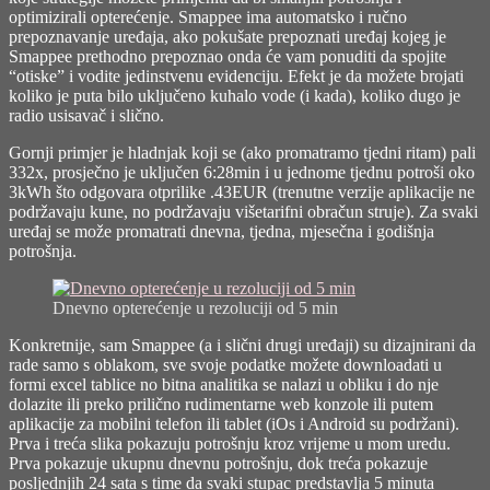
optimizirali opterećenje. Smappee ima automatsko i ručno
prepoznavanje uređaja, ako pokušate prepoznati uređaj kojeg je
Smappee prethodno prepoznao onda će vam ponuditi da spojite
“otiske” i vodite jedinstvenu evidenciju. Efekt je da možete brojati
koliko je puta bilo uključeno kuhalo vode (i kada), koliko dugo je
radio usisavač i slično.
Gornji primjer je hladnjak koji se (ako promatramo tjedni ritam) pali
332x, prosječno je uključen 6:28min i u jednome tjednu potroši oko
3kWh što odgovara otprilike .43EUR (trenutne verzije aplikacije ne
podržavaju kune, no podržavaju višetarifni obračun struje). Za svaki
uređaj se može promatrati dnevna, tjedna, mjesečna i godišnja
potrošnja.
Dnevno opterećenje u rezoluciji od 5 min
Konkretnije, sam Smappee (a i slični drugi uređaji) su dizajnirani da
rade samo s oblakom, sve svoje podatke možete downloadati u
formi excel tablice no bitna analitika se nalazi u obliku i do nje
dolazite ili preko prilično rudimentarne web konzole ili putem
aplikacije za mobilni telefon ili tablet (iOs i Android su podržani).
Prva i treća slika pokazuju potrošnju kroz vrijeme u mom uredu.
Prva pokazuje ukupnu dnevnu potrošnju, dok treća pokazuje
posljednjih 24 sata s time da svaki stupac predstavlja 5 minuta