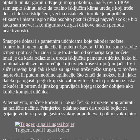
otplatiti unutar godinu-dvije (u mojoj okolini). Inače, ovih 130W
sam uspio skinuti tako da totalno isključim klima uređaje koji troše
dosta i dok su isključeni, većina ostale elektronike je poprilično
efikasna i nisam uspio ništa osobito postići (drugi najveći skok je bio
kada sam server iskonfigurirao da gasi diskove nakon perioda
neaktivnosti).
Smappee dolazi i s pametnim utičnicama koje također možete
kontrolirati putem aplikacije ili putem triggera. Utičnicu samo stavite
između potrošača i zida i to je to. Jedan od scenarija koji možete
imati je da kada odlazite iz ureda isključite pametnu utičnicu kako bi
minimalizirali sve one uređaje koji uvijek troše struju (punjači, TV i
slični uređaji koji čak i kada su ugašeni troše nešto struje), to možete
napraviti ili putem mobilne aplikacije (što znači da možete biti i jako
daleko pa ugasiti peglu koju ste zaboravili isključiti prilikom izlaska
iz kuće) ili putem daljinskog upravljača kojeg također dobijete ako
kupite komplet utičnica.
Alternativno, možete koristiti i “okidače” koje možete programirati
na različite načine. Primjerice, odabrao sam da uredski bojler za
grijanje vode za pranje gasim svakog popodneva i palim svako jutro.
Triggeri, upali i ugasi bojler