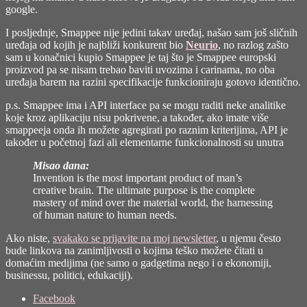
google.
I posljednje, Smappee nije jedini takav uređaj, našao sam još sličnih
uređaja od kojih je najbliži konkurent bio
Neurio
, no razlog zašto
sam u konačnici kupio Smappee je taj što je Smappee europski
proizvod pa se nisam trebao baviti uvozima i carinama, no oba
uređaja barem na razini specifikacije funkcioniraju gotovo identično.
p.s. Smappee ima i API interface pa se mogu raditi neke analitike
koje kroz aplikaciju nisu pokrivene, a također, ako imate više
smappeeja onda ih možete agregirati po raznim kriterijima, API je
također u početnoj fazi ali elementarne funkcionalnosti su unutra
Misao dana:
Invention is the most important product of man’s
creative brain. The ultimate purpose is the complete
mastery of mind over the material world, the harnessing
of human nature to human needs.
Ako niste,
svakako se prijavite na moj newsletter
, u njemu često
bude linkova na zanimljivosti o kojima teško možete čitati u
domaćim medijima (ne samo o gadgetima nego i o ekonomiji,
businessu, politici, edukaciji).
Share
Facebook