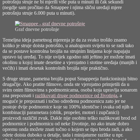
potrošnju struje ne bi mjerili više puta u minuti ili čak sekundi
(negdje sam pročitao da Smappee i njima slični uređaji mjere
potrošnju struje 6.000 puta u minuti).
Graf dnevne potrošnje
Temeljna ideja pametnog mjerenja je da za svako trošilo znamo
koliko je struje doista potrošilo, u analognom svijetu to se radi tako
da se postave kontrolna brojila na strujnim linijama koje napajaju
upravo taj uređaj. To nije uvijek zgodno niti jeftino jer možete imati
okolinu u kojoj imate desetine a vjerojatno i stotine uređaja (manjih i
većih) i imati desetak kontrolnih brojila nije praktično.
S druge strane, pametna brojila poput Smappeeja funkcioniraju bitno
drugačije. Ako pratite filmove, onda ste vjerojatno primjetili da u
svim onim filmovima s podmornicama, osoba koja upravlja sonarom
zna prepoznati i
razlikovati druge podmornice od životinja
, a
moguće je prepoznati i točno određenu podmornicu zato jer ne
postoje dvije podmornice koje su 100% identične i svaka od njih u
kombinaciji parametara (oblik, propeler, motori i zupčanici)
proizvodi različiti zvuk. Dakle nije osobito teško razlikovati brod od
podmornice i podmornicu od neke životinje, no ako imate dobro
opremu onda možete znati točno o kojem se tipu broda radi, a ako
odete doista duboko u detalje, tada i minijaturne razlike u npr.