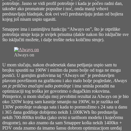
potrošnje. Jasno se vidi profil potrošnje i kada je počeo radni dan,
također ako promatrate popodne i noć, onda manji vrhovi
predstavljaju hladnjak, dok ovi veći predstavljaju jedan od bojlera
kojeg još nisam uspio ugasiti.
Smappee ima i zanimljivu funkciju “Always on”, što je otprilike
potrošnja struje koja je uvijek prisutna (dakle nakon što isključite sve
što isključiti možete, i dalje trošite neku količinu struje).
Always on
U mom slučaju, nakon dvadesetak dana petljanja uspio sam tu
brojku spustiti na 190W i mislim da puno bolje od toga ne mogu
postići. U gornjim grafovima taj “Always on” je predstavljen
plavom površinom na grafikonu i ako malo bolje pogledate,
Always
on je prilično značajni udio potrošnje
i ima smisla poraditi na
optimizaciji tog troška jer govorimo o dugačkim rokovima.
Primjerice, u mom slučaju moj prvobitni rezultat za Always on je bio
oko 320W kojeg sam kasnije smanjio na 190W, to je razlika od
130W potrošnje svakoga sata i kada to pomnožimo s 24 sata u danu
i 365 dana godišnje dobijemo nekih 1.100KWh što predstavlja
nekih 700-800kn troška (jako ovisi o tarifnom modelu i koječemu
drugome), no ako znamo da sam Smappee košta nekih 1400kn +
PDV onda znamo da imamo šansu dobrom optimizacijom uređaj