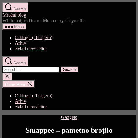
Skip
Search
to
Mračni blog
the
White hat, red team. Mercenary Polymath.
content
Menu
O blogu (i blogeru)
Arhiv
eMail newsletter
Search
Search
for:
Close
search
Close Menu
O blogu (i blogeru)
Arhiv
eMail newsletter
Categories
Gadgets
Smappee – pametno brojilo