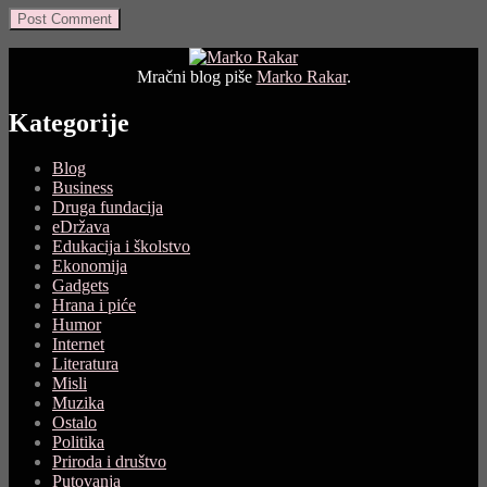
Mračni blog piše
Marko Rakar
.
Kategorije
Blog
Business
Druga fundacija
eDržava
Edukacija i školstvo
Ekonomija
Gadgets
Hrana i piće
Humor
Internet
Literatura
Misli
Muzika
Ostalo
Politika
Priroda i društvo
Putovanja