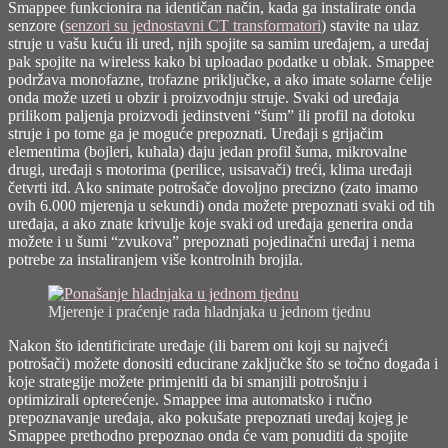
Smappee funkcionira na identičan način, kada ga instalirate onda
senzore (
senzori su jednostavni CT transformatori
) stavite na ulaz
struje u vašu kuću ili ured, njih spojite sa samim uređajem, a uređaj
pak spojite na wireless kako bi uploadao podatke u oblak. Smappee
podržava monofazne, trofazne priključke, a ako imate solarne ćelije
onda može uzeti u obzir i proizvodnju struje. Svaki od uređaja
prilikom paljenja proizvodi jedinstveni “šum” ili profil na dotoku
struje i po tome ga je moguće prepoznati. Uređaji s grijačim
elementima (bojleri, kuhala) daju jedan profil šuma, mikrovalne
drugi, uređaji s motorima (perilice, usisavači) treći, klima uređaji
četvrti itd. Ako snimate potrošače dovoljno precizno (zato imamo
ovih 6.000 mjerenja u sekundi) onda možete prepoznati svaki od tih
uređaja, a ako znate krivulje koje svaki od uređaja generira onda
možete i u šumi “zvukova” prepoznati pojedinačni uređaj i nema
potrebe za instaliranjem više kontrolnih brojila.
Mjerenje i praćenje rada hladnjaka u jednom tjednu
Nakon što identificirate uređaje (ili barem oni koji su najveći
potrošači) možete donositi educirane zaključke što se točno događa i
koje strategije možete primjeniti da bi smanjili potrošnju i
optimizirali opterećenje. Smappee ima automatsko i ručno
prepoznavanje uređaja, ako pokušate prepoznati uređaj kojeg je
Smappee prethodno prepoznao onda će vam ponuditi da spojite