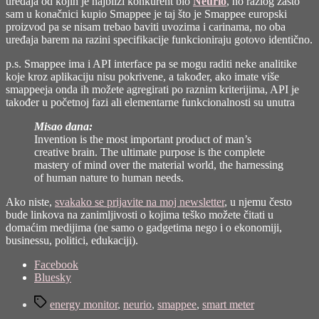
uređaja od kojih je najbliži konkurent bio
Neurio
, no razlog zašto
sam u konačnici kupio Smappee je taj što je Smappee europski
proizvod pa se nisam trebao baviti uvozima i carinama, no oba
uređaja barem na razini specifikacije funkcioniraju gotovo identično.
p.s. Smappee ima i API interface pa se mogu raditi neke analitike
koje kroz aplikaciju nisu pokrivene, a također, ako imate više
smappeeja onda ih možete agregirati po raznim kriterijima, API je
također u početnoj fazi ali elementarne funkcionalnosti su unutra
Misao dana:
Invention is the most important product of man’s
creative brain. The ultimate purpose is the complete
mastery of mind over the material world, the harnessing
of human nature to human needs.
Ako niste,
svakako se prijavite na moj newsletter
, u njemu često
bude linkova na zanimljivosti o kojima teško možete čitati u
domaćim medijima (ne samo o gadgetima nego i o ekonomiji,
businessu, politici, edukaciji).
Share
Facebook
the
Bluesky
post
Tags
"Smappee
energy monitor
,
neurio
,
smappee
,
smart meter
–