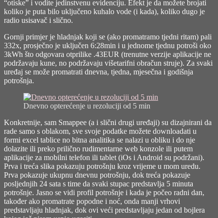
“otiske” i vodite jedinstvenu evidenciju. Efekt je da možete brojati
koliko je puta bilo uključeno kuhalo vode (i kada), koliko dugo je
radio usisavač i slično.
Gornji primjer je hladnjak koji se (ako promatramo tjedni ritam) pali
332x, prosječno je uključen 6:28min i u jednome tjednu potroši oko
3kWh što odgovara otprilike .43EUR (trenutne verzije aplikacije ne
podržavaju kune, no podržavaju višetarifni obračun struje). Za svaki
uređaj se može promatrati dnevna, tjedna, mjesečna i godišnja
potrošnja.
Dnevno opterećenje u rezoluciji od 5 min
Konkretnije, sam Smappee (a i slični drugi uređaji) su dizajnirani da
rade samo s oblakom, sve svoje podatke možete downloadati u
formi excel tablice no bitna analitika se nalazi u obliku i do nje
dolazite ili preko prilično rudimentarne web konzole ili putem
aplikacije za mobilni telefon ili tablet (iOs i Android su podržani).
Prva i treća slika pokazuju potrošnju kroz vrijeme u mom uredu.
Prva pokazuje ukupnu dnevnu potrošnju, dok treća pokazuje
posljednjih 24 sata s time da svaki stupac predstavlja 5 minuta
potrošnje. Jasno se vidi profil potrošnje i kada je počeo radni dan,
također ako promatrate popodne i noć, onda manji vrhovi
predstavljaju hladnjak, dok ovi veći predstavljaju jedan od bojlera