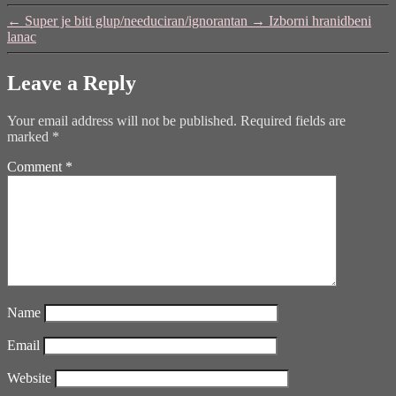
pametno
←
Super je biti glup/needuciran/ignorantan
→
Izborni hranidbeni
brojilo"
lanac
Leave a Reply
Your email address will not be published.
Required fields are
marked
*
Comment
*
Name
Email
Website