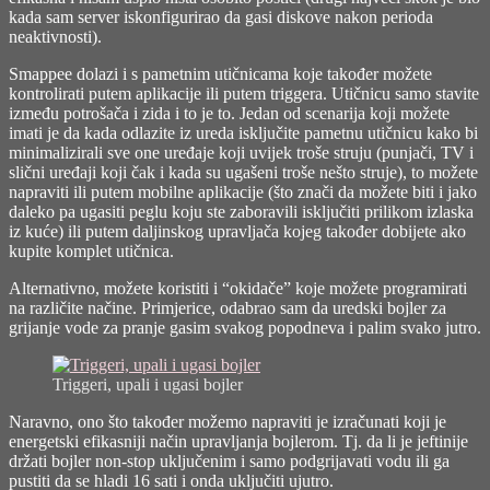
kada sam server iskonfigurirao da gasi diskove nakon perioda
neaktivnosti).
Smappee dolazi i s pametnim utičnicama koje također možete
kontrolirati putem aplikacije ili putem triggera. Utičnicu samo stavite
između potrošača i zida i to je to. Jedan od scenarija koji možete
imati je da kada odlazite iz ureda isključite pametnu utičnicu kako bi
minimalizirali sve one uređaje koji uvijek troše struju (punjači, TV i
slični uređaji koji čak i kada su ugašeni troše nešto struje), to možete
napraviti ili putem mobilne aplikacije (što znači da možete biti i jako
daleko pa ugasiti peglu koju ste zaboravili isključiti prilikom izlaska
iz kuće) ili putem daljinskog upravljača kojeg također dobijete ako
kupite komplet utičnica.
Alternativno, možete koristiti i “okidače” koje možete programirati
na različite načine. Primjerice, odabrao sam da uredski bojler za
grijanje vode za pranje gasim svakog popodneva i palim svako jutro.
Triggeri, upali i ugasi bojler
Naravno, ono što također možemo napraviti je izračunati koji je
energetski efikasniji način upravljanja bojlerom. Tj. da li je jeftinije
držati bojler non-stop uključenim i samo podgrijavati vodu ili ga
pustiti da se hladi 16 sati i onda uključiti ujutro.