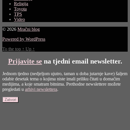
Religija
Toyota
TPS
Video
© 2026
Mračni blog
Powered by WordPress
To the top
↑
Up
↑
Prijavite se
na tjedni email newsletter.
Jednom tjedno (nedjeljom ujutro, taman u doba jutarnje kave) šaljem
odabir desetak tema o kojima niste imali priliku čitati u domaćim
medijima, a koje smatram bitnima. Prethodne newslettere možete
pregledati u
arhivi newslettera
.
Zatvori