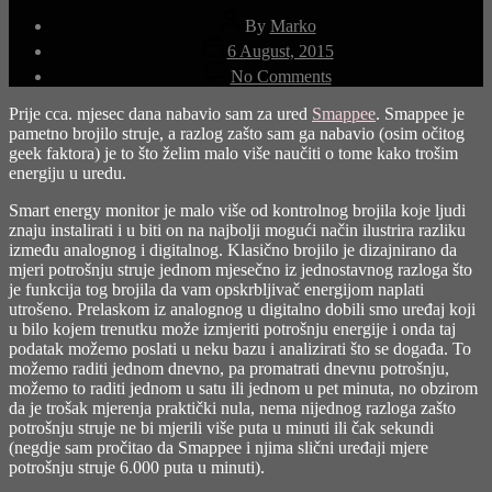
Post
By
Marko
author
Post
6 August, 2015
date
on
No Comments
Smappee
–
Prije cca. mjesec dana nabavio sam za ured
Smappee
. Smappee je
pametno
pametno brojilo struje, a razlog zašto sam ga nabavio (osim očitog
brojilo
geek faktora) je to što želim malo više naučiti o tome kako trošim
energiju u uredu.
Smart energy monitor je malo više od kontrolnog brojila koje ljudi
znaju instalirati i u biti on na najbolji mogući način ilustrira razliku
između analognog i digitalnog. Klasično brojilo je dizajnirano da
mjeri potrošnju struje jednom mjesečno iz jednostavnog razloga što
je funkcija tog brojila da vam opskrbljivač energijom naplati
utrošeno. Prelaskom iz analognog u digitalno dobili smo uređaj koji
u bilo kojem trenutku može izmjeriti potrošnju energije i onda taj
podatak možemo poslati u neku bazu i analizirati što se događa. To
možemo raditi jednom dnevno, pa promatrati dnevnu potrošnju,
možemo to raditi jednom u satu ili jednom u pet minuta, no obzirom
da je trošak mjerenja praktički nula, nema nijednog razloga zašto
potrošnju struje ne bi mjerili više puta u minuti ili čak sekundi
(negdje sam pročitao da Smappee i njima slični uređaji mjere
potrošnju struje 6.000 puta u minuti).