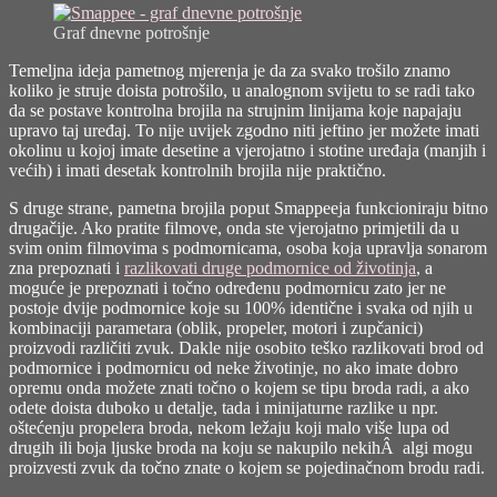
Graf dnevne potrošnje
Temeljna ideja pametnog mjerenja je da za svako trošilo znamo
koliko je struje doista potrošilo, u analognom svijetu to se radi tako
da se postave kontrolna brojila na strujnim linijama koje napajaju
upravo taj uređaj. To nije uvijek zgodno niti jeftino jer možete imati
okolinu u kojoj imate desetine a vjerojatno i stotine uređaja (manjih i
većih) i imati desetak kontrolnih brojila nije praktično.
S druge strane, pametna brojila poput Smappeeja funkcioniraju bitno
drugačije. Ako pratite filmove, onda ste vjerojatno primjetili da u
svim onim filmovima s podmornicama, osoba koja upravlja sonarom
zna prepoznati i
razlikovati druge podmornice od životinja
, a
moguće je prepoznati i točno određenu podmornicu zato jer ne
postoje dvije podmornice koje su 100% identične i svaka od njih u
kombinaciji parametara (oblik, propeler, motori i zupčanici)
proizvodi različiti zvuk. Dakle nije osobito teško razlikovati brod od
podmornice i podmornicu od neke životinje, no ako imate dobro
opremu onda možete znati točno o kojem se tipu broda radi, a ako
odete doista duboko u detalje, tada i minijaturne razlike u npr.
oštećenju propelera broda, nekom ležaju koji malo više lupa od
drugih ili boja ljuske broda na koju se nakupilo nekihÂ algi mogu
proizvesti zvuk da točno znate o kojem se pojedinačnom brodu radi.