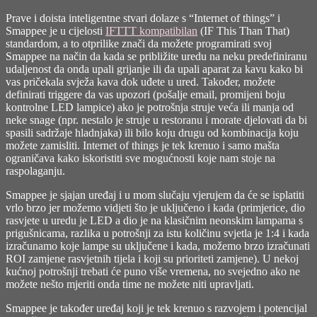
Prave i doista inteligentne stvari dolaze s “Internet of things” i
Smappee je u cijelosti
IFTTT kompatibilan
(IF This Than That)
standardom, a to otprilike znači da možete programirati svoj
Smappee na način da kada se približite uredu na neku predefiniranu
udaljenost da onda upali grijanje ili da upali aparat za kavu kako bi
vas pričekala svježa kava dok uđete u ured. Također, možete
definirati triggere da vas upozori (pošalje email, promijeni boju
kontrolne LED lampice) ako je potrošnja struje veća ili manja od
neke snage (npr. nestalo je struje u restoranu i morate djelovati da bi
spasili sadržaje hladnjaka) ili bilo koju drugu od kombinacija koju
možete zamisliti. Internet of things je tek krenuo i samo mašta
ograničava kako iskoristiti sve mogućnosti koje nam stoje na
raspolaganju.
Smappee je sjajan uređaj i u mom slučaju vjerujem da će se isplatiti
vrlo brzo jer možemo vidjeti što je uključeno i kada (primjerice, dio
rasvjete u uredu je LED a dio je na klasičnim neonskim lampama s
prigušnicama, razlika u potrošnji za istu količinu svjetla je 1:4 i kada
izračunamo koje lampe su uključene i kada, možemo brzo izračunati
ROI zamjene rasvjetnih tijela i koji su prioriteti zamjene). U nekoj
kućnoj potrošnji trebati će puno više vremena, no svejedno ako ne
možete nešto mjeriti onda time ne možete niti upravljati.
Smappee je također uređaj koji je tek krenuo s razvojem i potencijal