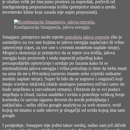
je strašno velik jer ima puno prostora za napredak, počevši od
inteligentnijeg prepoznavanja trošila (primjerice imam u uredu
inverterske klime koje zasada nije uspio prepoznati).
Konfiguracija Smappeeja, jalova energija.
Smappee, primjerice može mjeriti
potrošnju jalove energije
(što je
zanimljivo za sve one kojima se jalova energija naplaćuje) ili vršno
opterećenje (opet, za sve one s crvenim modelom naplate struje).
Moguća ekstenzija je primjerice da se mjere sva trošila, jalova
energija koju proizvode i onda napraviti prijedlog kako
preraspodijeliti opterećenje i uređaje po fazama kako bi se
minimalizirala jalova energija i vršna potrošnja (s time da treba imati
na umu da mi u Hrvatskoj naravno imamo neke svjetski unikatne
modele naplate struje). Super bi bilo da se naprave i osigurači koji
imaju wireless isklj/uklj (dakle analogno pametnoj utičnici samo da
bude smješteno u razvodnom ormaru). Obzirom da se svi podaci
smještaju u cloud, razina analitike i uvida u potrošnju velikog broja
korisnika će sasvim sigurno dovesti do novih poboljšanja i
zaključaka – nešto slično google analyticsu za web stranice, uvid
kojeg mi imamo u naše siteove je drugačiji od uvida kojeg ima sam
google.
I posljednje, Smappee nije jedini takav uređaj, našao sam još sličnih