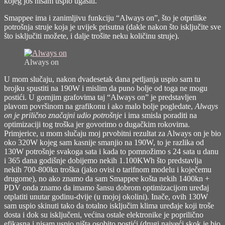
kojeg još nisam uspio ugasiti.
Smappee ima i zanimljivu funkciju “Always on”, što je otprilike
potrošnja struje koja je uvijek prisutna (dakle nakon što isključite sve
što isključiti možete, i dalje trošite neku količinu struje).
Always on
U mom slučaju, nakon dvadesetak dana petljanja uspio sam tu
brojku spustiti na 190W i mislim da puno bolje od toga ne mogu
postići. U gornjim grafovima taj “Always on” je predstavljen
plavom površinom na grafikonu i ako malo bolje pogledate,
Always
on je prilično značajni udio potrošnje
i ima smisla poraditi na
optimizaciji tog troška jer govorimo o dugačkim rokovima.
Primjerice, u mom slučaju moj prvobitni rezultat za Always on je bio
oko 320W kojeg sam kasnije smanjio na 190W, to je razlika od
130W potrošnje svakoga sata i kada to pomnožimo s 24 sata u danu
i 365 dana godišnje dobijemo nekih 1.100KWh što predstavlja
nekih 700-800kn troška (jako ovisi o tarifnom modelu i koječemu
drugome), no ako znamo da sam Smappee košta nekih 1400kn +
PDV onda znamo da imamo šansu dobrom optimizacijom uređaj
otplatiti unutar godinu-dvije (u mojoj okolini). Inače, ovih 130W
sam uspio skinuti tako da totalno isključim klima uređaje koji troše
dosta i dok su isključeni, većina ostale elektronike je poprilično
efikasna i nisam uspio ništa osobito postići (drugi najveći skok je bio