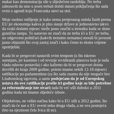
makar kao demonstracija sile u slijedećem razdoblju. Ne treba
zaboraviti da smo u jesen trebali dobiti datum priključenja što sada
ovisi o agendi koju Francuska stavi na stol.
Moje osobno mišljenje je kako nema pretjeranog smisla žuriti prema
EU jer ekonomija kakva je plus stanje države je jednostavno takvo
da svaki dodatni mjesec može puno značiti u trenutku kada se skine
granična rampa. To naravno ne znači da ne treba ići u EU jer treba,
no odgovorni političari (kakvih trenutno nemamo) morali bi javnosti
jasno objasniti što ovaj zastoj znači i kako ćemo to ekstra vrijeme
upotrijebiti.
Kada bi se pregovori nastavili ovim tempom (u što iskreno
sumnjam, jer kasnimo i od revizije revidiranih planova koje je naša
vlada odavno postavila) i ako kažemo da bi se pregovori doista
dovršili do kraja 2009 godine, potom imamo nekih 12-18 mjeseci
ratifikacije po parlamentima (za što sada znamo da nije moguće bez
Lisabonskog ugovora, a samo
podsjećam da je od Europskog
ustava do ove ratifikacije prošlo tri godine koje su bile potrebne
za reformuliranje iste stvari
) tada bi već ušli duboko u 2011
godinu kada mi imamo slijedeće izbore.
Objektivno, ne vidim načina kako bi u EU ušli u 2012 godini, što
znači da će nas u EU uvesti neka druga vlada, a ne ova postojeća
(bio na njezinom čelu Ivica ili ne).