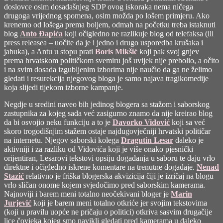
doslovce osim dosadašnjeg SDP ovog iskoraka nema ničega
drugoga vrijednog spomena, osim možda po lošem primjeru. Ako
krenemo od lošega prema boljem, odmah na početku treba istaknuti
blog
Anto Đapića
koji očigledno ne razlikuje blog od telefaksa (ili
press releasea – uočite da je i jedno i drugo usporedba krušaka i
jabuka), a Antu u stopu prati
Boris Mikšić
koji pak svoj gnjev
prema hrvatskom političkom svemiru još uvijek nije prebolio, a očito
i na svim dosada izgubljenim izborima nije naučio da ga ne želimo
gledati i resurekcija njegovog bloga je samo najava tragikomedije
koja slijedi tijekom izborne kampanje.
Negdje u sredini naveo bih jedinog blogera sa stažom i saborskog
zastupnika za kojeg sada već zasigurno znamo da nije kreirao blog
da bi osvojio neku funkciju a to je
Davorko Vidović
koji sa već
skoro trogodišnjim stažem ostaje najdugovječniji hrvatski političar
na internetu. Njegov saborski kolega
Dragutin Lesar
daleko je
aktivniji i za razliku od Vidovića koji je više onako pjesnički
orijentiran, Lesarovi tekstovi opsiju događanja u saboru te daju vrlo
direktne i očigledno iskrene komentare na trenutne događaje.
Nenad
Stazić
relativno je friška blogerska akvizicija čiji je izričaj na blogu
vrlo sličan onome kojem svjedočimo pred saborskim kamerama.
Najnoviji i barem meni totalno neočekivani bloger je
Marin
Jurjević
koji je barem meni totalno otkriće jer svojim tekstovima
(koji u pravilu uopće ne pričaju o politici) otkriva sasvim drugačije
lice čovjeka kojeg smo navikli gledati pred kamerama u daleko