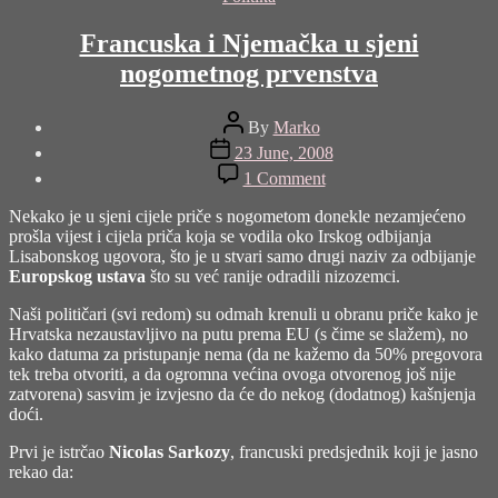
Francuska i Njemačka u sjeni
nogometnog prvenstva
Post
By
Marko
author
Post
23 June, 2008
date
on
1 Comment
Francuska
i
Nekako je u sjeni cijele priče s nogometom donekle nezamjećeno
Njemačka
prošla vijest i cijela priča koja se vodila oko Irskog odbijanja
u
Lisabonskog ugovora, što je u stvari samo drugi naziv za odbijanje
sjeni
Europskog ustava
što su već ranije odradili nizozemci.
nogometnog
prvenstva
Naši političari (svi redom) su odmah krenuli u obranu priče kako je
Hrvatska nezaustavljivo na putu prema EU (s čime se slažem), no
kako datuma za pristupanje nema (da ne kažemo da 50% pregovora
tek treba otvoriti, a da ogromna većina ovoga otvorenog još nije
zatvorena) sasvim je izvjesno da će do nekog (dodatnog) kašnjenja
doći.
Prvi je istrčao
Nicolas Sarkozy
, francuski predsjednik koji je jasno
rekao da: