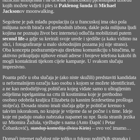
kojih možete vidjeti i ples iz
Paklenog šunda
ili
Michael
Jackson
ov moonwalking.
Segolene je pak mlađu populaciju (a u francuskoj ima oko pola
milijuna novih birača od prethodnih izbora, dakle pola milijuna ljudi
kojima ne poznaju život bez interneta) odlučila mobilizirati putem
second life
-a gdje su kreirali svoje urede i sjedište (a kako vidimo na
slici, i fotografiranje u malo slobodnijim pozama joj nije strano).
Oba koncepta podrazumijevaju direktnu komunikciju s biračima, te
aktivno prikupljaju njihove email adrese i brojeve telefona kakobi ih
mogli kontaktirati tijekom cijele kampanje. U svakom slučaju
impresivno.
Poanta priče u oba slučaja je (ako niste skužili) predstaviti kandidata
u neformalnijem ozračju kao osobu s kojom se možete identificirati,
a ne kao nedodirljivog političara kojeg viđate samo u uštogljenim
odijelima ispelganima na crtu ili kostimima koje je prethodno
osobno odobrila kraljica Elizabeta (u kasnim šezdesetima prošloga
stoljeća). Dosada nismo imali slučaja gdje je političar krenuo s
takvim iskorakom, no krajnje je vrijeme da se počne i s time. Ideje
koje mi padaju onako nabrzaka napamet su npr. škola stranih jezika
uz Miomira Žužula, vježbajte s nama (Anto Đapić i Petar
Čobanković),
standup komedija (Ivica Kirin)
– ovo već imamo…
Domaći internet nažalost nije toliko u fokusu političkih stranaka i