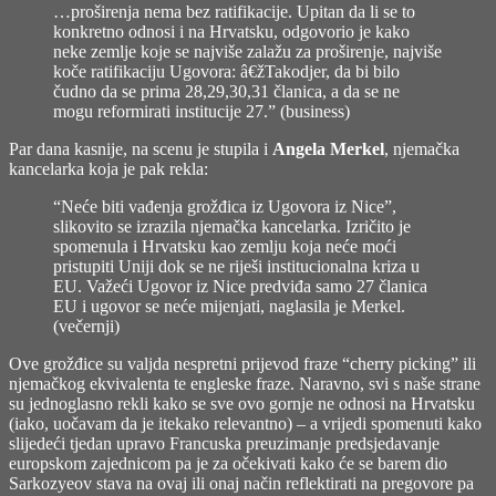
…proširenja nema bez ratifikacije. Upitan da li se to
konkretno odnosi i na Hrvatsku, odgovorio je kako
neke zemlje koje se najviše zalažu za proširenje, najviše
koče ratifikaciju Ugovora: â€žTakodjer, da bi bilo
čudno da se prima 28,29,30,31 članica, a da se ne
mogu reformirati institucije 27.” (
business
)
Par dana kasnije, na scenu je stupila i
Angela Merkel
, njemačka
kancelarka koja je pak rekla:
“Neće biti vađenja grožđica iz Ugovora iz Nice”,
slikovito se izrazila njemačka kancelarka. Izričito je
spomenula i Hrvatsku kao zemlju koja neće moći
pristupiti Uniji dok se ne riješi institucionalna kriza u
EU. Važeći Ugovor iz Nice predviđa samo 27 članica
EU i ugovor se neće mijenjati, naglasila je Merkel.
(
večernji
)
Ove grožđice su valjda nespretni prijevod fraze “cherry picking” ili
njemačkog ekvivalenta te engleske fraze. Naravno, svi s naše strane
su jednoglasno rekli kako se sve ovo gornje ne odnosi na Hrvatsku
(iako, uočavam da je itekako relevantno) – a vrijedi spomenuti kako
slijedeći tjedan upravo Francuska preuzimanje predsjedavanje
europskom zajednicom pa je za očekivati kako će se barem dio
Sarkozyeov stava na ovaj ili onaj način reflektirati na pregovore pa