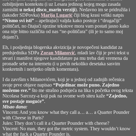
ozbiljnijem kontekstu (i uz Lesara jedinog kojeg mogu zasada
zamisliti
u nekoj disco_marin verziji
). Nedavno im se pridružila i
(također SDPovka)
Marija Lugarić
čiji blog krasi veliki natpis
“Nismo svi isti”
– apelirajući valjda kako postoje i “drugačiji”
političari, no čitajući njezine tekstove mora vam postati jasno kako
ona nije bitno različita od nas “ne-političara” (ili je to samo moj
dojam?).
Eh, i posljednja blogerska akvizicija je novopečeni kandidat za
predsjednika SDPa
Zoran Milanović
, mladi lav čiji je prvi tekst u
stvari i manifest njegove kandidature pa mu treba dati vremena da
pronađe sebe na internetu (i u prvih nekoliko desetaka sasvim
konkretnih i nerijetko oštrih komentara).
I da završim s Milanovićem, koji je u jednoj od zadnjih rečenica
svoje prve objave napisao
“Pojedinac može puno. Zajedno
možemo sve.”
što me strašno podsjeća na lika s početka ovog teksta
Nicolasa Sarcozy-a koji pak na svome web siteu kaže
“Zajedno,
sve postaje moguće”
.
Misao dana:
Vincent: And you know what they call a… a… a Quarter Pounder
with Cheese in Paris?
Jules: They don’t call it a Quarter Pounder with cheese?
Vincent: No man, they got the metric system. They wouldn’t know
what the fuck a Quarter Pounder is.