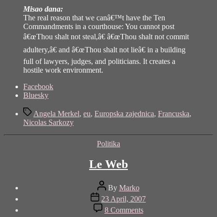
Misao dana:
The real reason that we canâ€™t have the Ten
Commandments in a courthouse: You cannot post
â€œThou shalt not steal,â€ â€œThou shalt not commit
adultery,â€ and â€œThou shalt not lieâ€ in a building
full of lawyers, judges, and politicians. It creates a
hostile work environment.
Share
Facebook
the
Bluesky
post
Tags
"Francuska
Angela Merkel
,
eu
,
Europska zajednica
,
Francuska
,
i
Nicolas Sarkozy
Njemačka
u
Categories
Politika
sjeni
nogometnog
Le Web
prvenstva"
Post
By
Marko
author
Post
23 April, 2007
date
on
8 Comments
Le