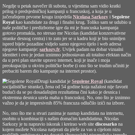
Web
Negdje u petak navečer ili subotu, u vijestima sam vidio kratki
prilog o predsjedničkoj kampanji u francuskoj, a koja je u
jučerašnjem prvome krugu iznjedrila
Nicolasa Sarkozy
i
Segolene
Royal
kao kandidate za drugi i finalni krug. Toliko sam se udubio u
naše političke i predizborne igre da mi je francuska kampanja
gotovo promakla, no stresao me Nicolas (kandidat konzervativne
stranke desnog centra) i to zato jer se u kadru koji je bio snimljen
ispred bijele pozadine vidjelo samo njegovo tijelo i web adresa
njegove kampanje:
sarkozy.fr
. Uvijek padam na dobar vizualni
identitet i ovo je jedan iznimno jednostavan ali totalno efektan način
da u prvi plan stavite upravo internet, koji je inače i moja
preokupaciju u okviru političke borbe (i ono što se trudim učiniti je
prebaciti barem dio kampanje na internet prostor).
Drugi kandidat je
Segolene Royal
(kandidat
socijalističke stranke), žena od 54 godine koja nažalost nije favorit
budući da se
po dosadašnjim rezultatima
čini kako je desnica i
ekstremna desnica uzela maha u francuskoj. No, ono što je iznimno
važno je da je impresivnih 85% francuza odlučilo izići na izbore.
No, ono što me u stvari zanima je nastup kandidata na internetu,
osobito u kombinaciji s našim domaćim kandidatima. Nicolas
Sarkozy je tu napravio iskorak i kreirao web site
discosarko
na
kojem možete Nicolasa natjerati da pleše za vas u cijelom nizu
različitih ambijenata i na desetak (francuskih) pjesmuljaka između