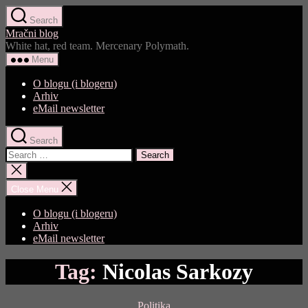
Skip
Search
to
Mračni blog
the
White hat, red team. Mercenary Polymath.
content
Menu
O blogu (i blogeru)
Arhiv
eMail newsletter
Search
Search
for:
Close
search
Close Menu
O blogu (i blogeru)
Arhiv
eMail newsletter
Tag:
Nicolas Sarkozy
Categories
Politika