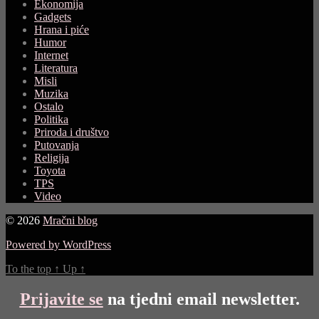
Ekonomija
Gadgets
Hrana i piće
Humor
Internet
Literatura
Misli
Muzika
Ostalo
Politika
Priroda i društvo
Putovanja
Religija
Toyota
TPS
Video
© 2026
Mračni blog
Powered by WordPress
To the top
↑
Up
↑
Prijavite se
na tjedni email newsletter.