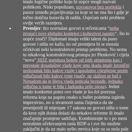
imalo logične politike koju bi uopće mogli nazvati
politikom. Niski populizam,
novogovor bez porijekla
i
pauze između pojavljivanja za koje se ne zna što i gdje je
točno dotična boravila ili radila. Osjećam neki problem
ovdje većih razmjera.
Premijer
: tko normalan govori u rečenicama “
treba
pronaći novi globalni kontekst i kohezivni narativ
“, što to
uopće znači? Diplomati imaju veliki talent da puno
govore i ništa ne kažu, no od premijera bi se morala
očekivati neki konstruktivni pristup problemu. No nema
tu nikakvog konstruktivnog pristupa jer Plenković i cijela
“nova”
HDZ garnitura boluje od istih simptoma kao i
preostale dosadašnje vlade koje smo ikada imali; kronični
nedostatak bilo kakve vizije i apsolutno cijepljenje protiv
odlučnosti bilo kakve vrste (inače, ne slažem se baš s
Nenadom da je lijeva vlada poticala beznađe, jednako
odlučna u tome je bila i Jadranka prije njega)
. Jedini
imalo konkretni potez ove vlade je ko-fol porezna
reforma koja na papiru onako u bullet pointima izgleda
impresivno, no u stvarnosti sama činjenica da ste
promijenili ili mijenjate 17 zakona ne govori ništa o tome
da kroz njih doista dolazi do nekakve reforme ili imalo
značajnije promjene sadržaja. Kombinirajte to s po meni
nerealnim očekivanjem rasta BDP-a i sve što možete
zaključiti je da uz malo nešto mrvica koje su sa stola pale