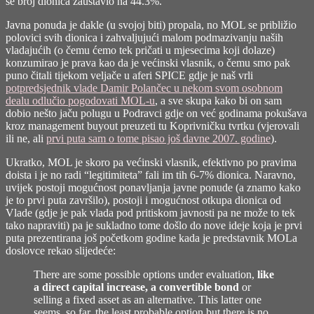
se
broj dionica zaustavio na 44.3%
.
Javna ponuda je dakle (u svojoj biti) propala, no MOL se približio
polovici svih dionica i zahvaljujući malom podmazivanju naših
vladajućih (o čemu ćemo tek pričati u mjesecima koji dolaze)
konzumirao je prava kao da je većinski vlasnik, o čemu smo pak
puno čitali tijekom veljače u aferi SPICE gdje je naš vrli
potpredsjednik vlade Damir Polančec u nekom svom osobnom
dealu odlučio pogodovati MOL-u
, a sve skupa kako bi on sam
dobio nešto jaču polugu u Podravci gdje on već godinama pokušava
kroz management buyout preuzeti tu Koprivničku tvrtku (vjerovali
ili ne, ali
prvi puta sam o tome pisao još davne 2007. godine
).
Ukratko, MOL je skoro pa većinski vlasnik, efektivno po pravima
doista i je no radi “legitimiteta” fali im tih 6-7% dionica. Naravno,
uvijek postoji mogućnost ponavljanja javne ponude (a znamo kako
je to prvi puta završilo), postoji i mogućnost otkupa dionica od
Vlade (gdje je pak vlada pod pritiskom javnosti pa ne može to tek
tako napraviti) pa je sukladno tome došlo do nove ideje koja je prvi
puta prezentirana još početkom godine kada je predstavnik MOLa
doslovce rekao slijedeće:
There are some possible options under evaluation,
like
a direct capital increase, a convertible bond
or
selling a fixed asset as an alternative. This latter one
seems, so far, the least probable option but there is no