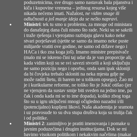
poduzetnicima, sve drugo samo nastavak bala pijanstva i
kiča i kupovine vremena – jedinog resursa kojeg više
nikada nećemo imati. Nažalost,
ne vidim snage ili
odlučnosti a još manje ideja da se nešto napravi
.
Ministri
: tek tu smo u problemu, za mnoge od ministara
do današnjeg dana čuli nismo što rade. Neki su se sakrili
i traže rješenja i vjerojatno razbijaju glavu kako neke
stvari porješavati (sjetite se samo da imamo neke puste
milijarde vratiti ove godine, ne samo od države nego i
HACa i tko zna koga još). Imamo ministre prepisivače
(malo mi se iskreno čini taj udar da je van proporcije ali,
kada vidim koji su se svi savezi stvorili a koji uključuju
ne samo poziciju nego i oporbu, onda sam ipak skloniji
da bi čovjeka trebalo skloniti na neka mjesta gdje ne
može raditi štetu, ili barem ne u tolikom opsegu). Žao mi
je i kurikularne reforme, ne toliko što je Jokić otišao (jer
ne vjerujem da sustav smije biti sveden na jedno ime, pa
čak i onda kada mi se to ime dopada), koliko zbog toga
što su u igru uključeni mnogi očigledno nazadni i/ili
(potencijalno) kupljeni likovi. Naša akademija je sramota
i uz pravosuđe to su dva stupa društva koja su trulija čak
i od politike.
Ministri 2
: zanimljivo je pratiti imenovanja i pomake u
javnim poduzećima i drugim institucijama. Dok se mi
bavimo visokom politikom i nekakvim načelima (makar