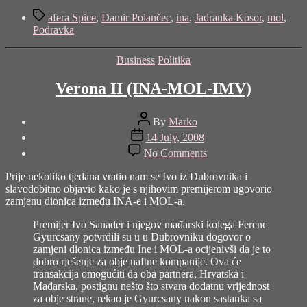
post
Tags
"Kako
afera Spice
,
Damir Polančec
,
ina
,
Jadranka Kosor
,
mol
,
je
Podravka
MOL
kupio
Categories
Business
Politika
INA-
u
Verona II (INA-MOL-IMV)
a
da
to
Post
By
Marko
nismo
author
Post
14 July, 2008
niti
date
on
primjetili?"
No Comments
Verona
II
Prije nekoliko tjedana vratio nam se Ivo iz Dubrovnika i
(INA-
slavodobitno objavio kako je s njihovim premijerom ugovorio
MOL-
zamjenu dionica između INA-e i MOL-a.
IMV)
Premijer Ivo Sanader i njegov mađarski kolega Ferenc
Gyurcsany potvrdili su u u Dubrovniku dogovor o
zamjeni dionica između Ine i MOL-a ocijenivši da je to
dobro rješenje za obje naftne kompanije. Ova će
transakcija omogućiti da oba partnera, Hrvatska i
Mađarska, postignu nešto što stvara dodatnu vrijednost
za obje strane, rekao je Gyurcsany nakon sastanka sa