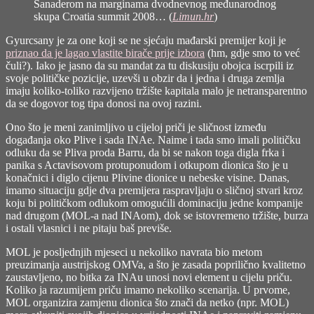
Sanaderom na marginama dvodnevnog međunarodnog
skupa Croatia summit 2008… (
Limun.hr
)
Gyurcsany je za one koji se ne sjećaju mađarski premijer koji je
priznao da je lagao vlastite birače prije izbora
(hm, gdje smo to već
čuli?). Iako je jasno da su mandat za tu diskusiju obojca iscrpili iz
svoje političke pozicije, uzevši u obzir da i jedna i druga zemlja
imaju koliko-toliko razvijeno tržište kapitala malo je netransparentno
da se dogovor tog tipa donosi na ovoj razini.
Ono što je meni zanimljivo u cijeloj priči je sličnost između
događanja oko Plive i sada INAe. Naime i tada smo imali političku
odluku da se Pliva proda Barru, da bi se nakon toga digla frka i
panika s Actavisovom protuponudom i otkupom dionica što je u
konačnici i diglo cijenu Plivine dionice u nebeske visine. Danas,
imamo situaciju gdje dva premijera raspravljaju o sličnoj stvari kroz
koju bi političkom odlukom omogućili dominaciju jedne kompanije
nad drugom (MOL-a nad INAom), dok se istovremeno tržište, burza
i ostali vlasnici i ne pitaju baš previše.
MOL je posljednjih mjeseci u nekoliko navrata bio metom
preuzimanja austrijskog OMVa, a što je zasada poprilično kvalitetno
zaustavljeno, no bitka za INAu unosi novi element u cijelu priču.
Koliko ja razumijem priču imamo nekoliko scenarija. U prvome,
MOL organizira zamjenu dionica što znači da netko (npr. MOL)