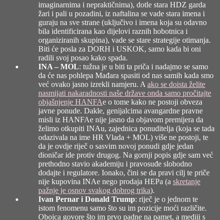
imaginarnima i nepraktičnima), dotle stara HDZ garda
žari i pali u pozadini, iz naftalina se vade stara imena i
guraju na sve strane (uključivo i imena koja su odavno
bila identificirana kao dijelovi raznih hobotnica i
organiziranih skupina), vade se stare strategije otimanja.
Biti će posla za DORH i USKOK, samo kada bi oni
radili svoj posao kako spada.
INA – MOL
: tužna je u biti ta priča i nadajmo se samo
da će nas pohlepa Mađara spasiti od nas samih kada smo
već ovako jasno izrekli namjeru. A
ako se doista želite
nasmijati nakaradnosti naše države onda samo pročitajte
objašnjenje HANFA
e o tome kako ne postoji obveza
javne ponude. Dakle, genijalcima avangardne pravne
misli iz HANFAe nije jasno da objavom premijera da
želimo otkupiti INAu, zajednica ponuditelja (koja se tada
odazivala na ime HR Vlada + MOL) više ne postoji, te
da je ovdje riječ o sasvim novoj ponudi gdje jedan
dioničar ide protiv drugog. Na gornji popis gdje sam već
prethodno stavio akademiju i pravosuđe slobodno
dodajte i regulatore. Ionako, čini se da pravi cilj te priče
nije kupovina INAe nego prodaja HEPa (a
skretanje
pažnje je osnov svakog dobrog trika
).
Ivan Pernar i Donald Trump
: riječ je o jednom te
istom fenomenu samo što su im pozicije moći različite.
Obojca govore što im prvo padne na pamet, a mediji s