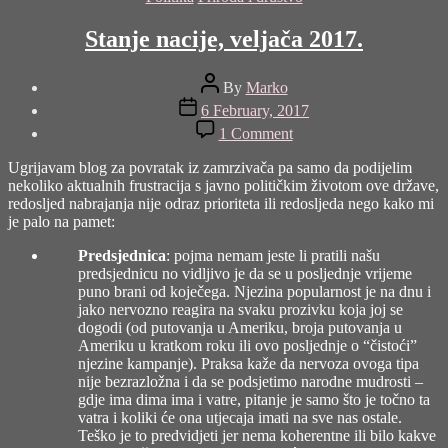
Stanje nacije, veljača 2017.
Post
By
Marko
author
Post
6 February, 2017
date
on
1 Comment
Stanje
nacije,
Ugrijavam blog za povratak iz zamrzivača pa samo da podijelim
veljača
nekoliko aktualnih frustracija s javno političkim životom ove države,
2017.
redosljed nabrajanja nije odraz prioriteta ili redosljeda nego kako mi
je palo na pamet:
Predsjednica
: pojma nemam jeste li pratili našu
predsjednicu no vidljivo je da se u posljednje vrijeme
puno brani od koječega. Njezina popularnost je na dnu i
jako nervozno reagira na svaku prozivku koja joj se
dogodi (od putovanja u Ameriku, broja putovanja u
Ameriku u kratkom roku ili ovo posljednje o “čistoći”
njezine kampanje). Praksa kaže da nervoza ovoga tipa
nije bezrazložna i da se podsjetimo narodne mudrosti –
gdje ima dima ima i vatre, pitanje je samo što je točno ta
vatra i koliki će ona utjecaja imati na sve nas ostale.
Teško je to predvidjeti jer nema koherentne ili bilo kakve