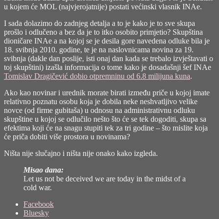
u kojem će MOL (najvjerojatnije) postati većinski vlasnik INAe.
I sada dolazimo do zadnjeg detalja a to je kako je to sve skupa
prošlo i odlučeno a bez da je to itko osobito primjetio? Skupština
dioničare INAe a na kojoj se je desila gore navedena odluke bila je
18. svibnja 2010. godine, te je na naslovnicama novina za 19.
svibnja (dakle dan poslije, isti onaj dan kada se trebalo izvještavati o
toj skupštini) izašla informacija o tome kako je dosadašnji šef INAe
Tomislav Dragičević dobio otpremninu od 6.8 milijuna kuna
.
Ako kao novinar i urednik morate birati između priče u kojoj imate
relativno poznatu osobu koja je dobila neke neshvatljivo velike
novce (od firme gubitaša) u odnosu na administrativnu odluku
skupštine u kojoj se odlučilo nešto što će se tek dogoditi, skupa sa
efektima koji će na snagu stupiti tek za tri godine – što mislite koja
će priča dobiti više prostora u novinama?
Ništa nije slučajno i ništa nije onako kako izgleda.
Misao dana:
Let us not be deceived we are today in the midst of a
cold war.
Share
Facebook
the
Bluesky