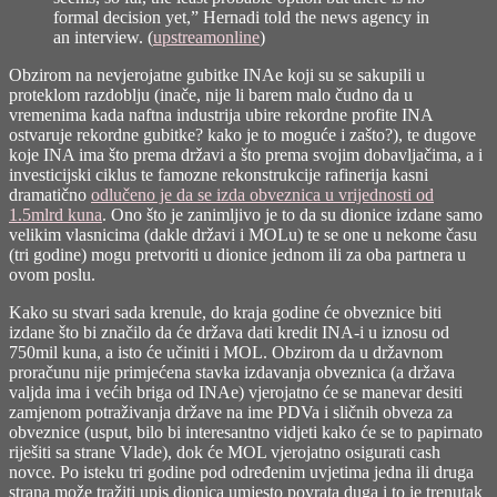
formal decision yet,” Hernadi told the news agency in
an interview. (
upstreamonline
)
Obzirom na nevjerojatne gubitke INAe koji su se sakupili u
proteklom razdoblju (inače, nije li barem malo čudno da u
vremenima kada naftna industrija ubire rekordne profite INA
ostvaruje rekordne gubitke? kako je to moguće i zašto?), te dugove
koje INA ima što prema državi a što prema svojim dobavljačima, a i
investicijski ciklus te famozne rekonstrukcije rafinerija kasni
dramatično
odlučeno je da se izda obveznica u vrijednosti od
1.5mlrd kuna
. Ono što je zanimljivo je to da su dionice izdane samo
velikim vlasnicima (dakle državi i MOLu) te se one u nekome času
(tri godine) mogu pretvoriti u dionice jednom ili za oba partnera u
ovom poslu.
Kako su stvari sada krenule, do kraja godine će obveznice biti
izdane što bi značilo da će država dati kredit INA-i u iznosu od
750mil kuna, a isto će učiniti i MOL. Obzirom da u državnom
proračunu nije primjećena stavka izdavanja obveznica (a država
valjda ima i većih briga od INAe) vjerojatno će se manevar desiti
zamjenom potraživanja države na ime PDVa i sličnih obveza za
obveznice (usput, bilo bi interesantno vidjeti kako će se to papirnato
riješiti sa strane Vlade), dok će MOL vjerojatno osigurati cash
novce. Po isteku tri godine pod određenim uvjetima jedna ili druga
strana može tražiti upis dionica umjesto povrata duga i to je trenutak