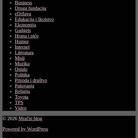
Business
Druga fundacija
eDržava
Edukacija i školstvo
Ekonomija
Gadgets
Hrana i piće
Humor
Internet
Literatura
Misli
Muzika
Ostalo
Politika
Priroda i društvo
Putovanja
Religija
Toyota
TPS
Video
© 2026
Mračni blog
Powered by WordPress