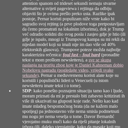
attention spanom od trideset sekundi nemaju stvarne
alternative u svijeti pageviewa i rejtinga da odbiju
objaviti što je ovima prešlo preko usta. Razlike ipak
postoje, Pernar koristi populizam niže vrste kako bi
sagradio svoj rejting (a prve plodove toga pretpostavljam
da ćemo promatrati na lokalnim izborima), dok je Trump
već odradio solidni dio svog posla i zasjeo gdje je htio (ili
gdje je ispalo, mnogi iz Trumpovog kampa su mi rekli da
nijedan model koji su imali nije im dao više od 40%
elektorskih glasova). Trumpove poteze možda najbolje
karakterizira rečenica:
foul fast – foul hard
(pronađite
tekst u mom prošlom newsletteru), a
sve se skupa
naslanja na teoriju zbog koje je Daniel Kahneman dobio
Nobelovu nagradu (pogledajte video, vrijedi svake
sekunde)
. Pernar u međuvremenu koristi alate koje su
koristili i populistički lideri u Venecueli (u istom
newsletteru imate tekst i o tome).
SDP
: kako ponešto poznajem situaciju tamo kao i ljude,
moram priznati da mi je prestalo biti zabavno kritizirati ih
više ili ukazivati na gluposti koje rade. Nešto kao kad
imate mlađeg bespomoćnog brata (da ne kažem malo
sporijeg) pa jednostavno više nema smisla podmetnuti
mu nogu jer nema veselja u tome. Davor Bernardić
vjerojatno muku muči kako da riješi pitanje lokalnih
izbora (ili, daleko vjerojatnije, kako da masakr koji mu