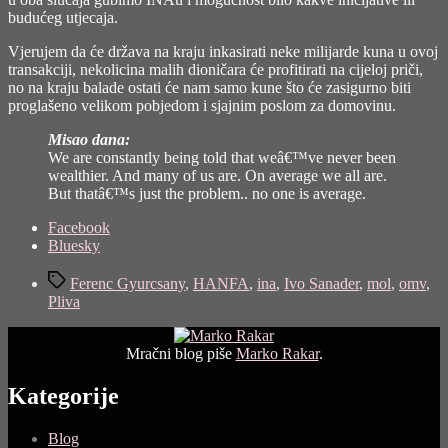
budućeg utjecaja.
Vjerujem da će država na kraju inkasirati neke milijarde kuna u ovoj
transakciji, nekolicina malih dioničara će profitirati na cijeloj priči,
no na kraju balade ostati će nam samo kune što će zasigurno biti
proglašeno velikom pobjedom i sjajnim poslom za domovinu.
Misao dana:
We are constantly being told that weâ€™ve never been
wealthier. And many of us are. On average we all are.
But thatâ€™s just the problem.. no one is average.
Share
Facebook
the
Bluesky
post
Tags
"Verona
Ferenc Gyurcsany
,
HANFA
,
ina
,
Ivo Sanader
,
mol
,
omv
,
II
Pliva
(INA-
MOL-
IMV)"
Mračni blog piše
Marko Rakar
.
Kategorije
Blog