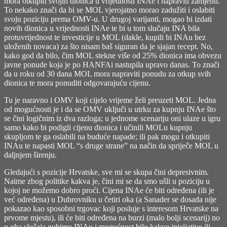
mora otkupiti svojih dionica u vrijednosti INAe i napraviti zamjenu.
To nekako znači da bi se MOL vjerojatno morao zadužiti i oslabiti
svoju poziciju prema OMV-u. U drugoj varijanti, mogao bi izdati
novih dionica u vrijednosti INAe te bi u tom slučaju INA bila
protuvrijednost te investicije u MOL (dakle, kupili bi INAu bez
uloženih novaca) za što nisam baš siguran da je sjajan recept. No,
kako god da bilo,
čim MOL stekne više od 25% dionica ima obvezu
javne ponude
koja je po HANFAi nastupila upravo danas. To znači
da u roku od 30 dana MOL mora napraviti ponudu za otkup svih
dionica te mora ponuditi odgovarajuću cijenu.
Tu je naravno i OMV koji cijelo vrijeme želi preuzeti MOL. Jedna
od mogućnosti je i da se OMV uključi u utrku za kupnju INAe što
se čini logičnim iz dva razloga; u jednome scenariju oni ulaze u igru
samo kako bi podigli cijenu dionica i učinili MOLu kupnju
skupljom te ga oslabili na buduće napade; ili pak mogu i otkupiti
INAu te napasti MOL “s druge strane” na način da spriječe MOL u
daljnjem širenju.
Gledajući s pozicije Hrvatske, sve mi se skupa čini depresivnim.
Naime zbog politike kakva je, čini mi se da smo ušli u poziciju u
kojoj ne možemo dobro proći. Cijena INAe će biti određena (ili je
već određena) u Dubrovniku u četiri oka (a Sanader se dosada nije
pokazao kao sposobni trgovac koji posluje s interesom Hrvatske na
prvome mjestu), ili će biti određena na burzi (malo bolji scenarij) no
u oba slučaja gubimo INAu i mogućnost bilo kakve inicijative ili