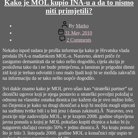
Kako je MOL kupio INA-u a da to nismo
niti primjetili?
Post
By
Marko
author
Post
31 May, 2010
date
on
2 Comments
Kako
je
Nekako ispod radara je prošla informacija kako je Hrvatska vlada
MOL
prodala INA-u mađarskom MOL-u. Naravno, akteri priče će
kupio
zasigurno demantirati da se tako nešto dogodilo, cijela akcija je
INA-
posložena tako da i ne bude primjećena, a lansiran je prigodni dimni
u
zid koji je trebao odvratiti i ono malo ljudi koji bi se možda zakvačili
a
na informaciju da se tako nešto uopće dogodilo.
da
to
Svi dakle znamo kako je MOL prvo ušao kao “strateški partner” uz
nismo
dionički ugovor koji je njega postavio u strateški povoljni položaj u
niti
odnosu na vlasnike ostatka dionica (ne kažem da je ovo nužno loše,
primjetili?
no činjenica je kako su drugi dioničari a koji bi možda mogli utjecati
na sudbinu tvrtke bili i u biti jesu i danas zakinuti).Â Naravno, ova
pozicije nije zadovoljila MOL, te je krajem 2008. godine objavljena
javna ponuda u kojoj je MOL pokušao kupiti dionica a kako bi (u
najgorem slučaju) osvojio 50% + jednu dionicu.Â Na kraju ponude
što je bilo 3. listopada 2008. godine MOL u konačnici nije uspio te