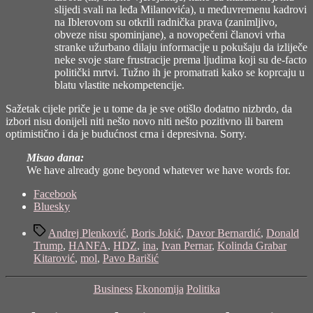
slijedi svali na leđa Milanovića), u međuvremenu kadrovi
na Iblerovom su otkrili radnička prava (zanimljivo,
obveze nisu spominjane), a novopečeni članovi vrha
stranke užurbano dilaju informacije u pokušaju da izliječe
neke svoje stare frustracije prema ljudima koji su de-facto
politički mrtvi. Tužno ih je promatrati kako se koprcaju u
blatu vlastite nekompetencije.
Sažetak cijele priče je u tome da je sve otišlo dodatno nizbrdo, da
izbori nisu donijeli niti nešto novo niti nešto pozitivno ili barem
optimistično i da je budućnost crna i depresivna. Sorry.
Misao dana:
We have already gone beyond whatever we have words for.
Share
Facebook
the
Bluesky
post
Tags
"Stanje
Andrej Plenković
,
Boris Jokić
,
Davor Bernardić
,
Donald
nacije,
Trump
,
HANFA
,
HDZ
,
ina
,
Ivan Pernar
,
Kolinda Grabar
veljača
Kitarović
,
mol
,
Pavo Barišić
2017."
Categories
Business
Ekonomija
Politika