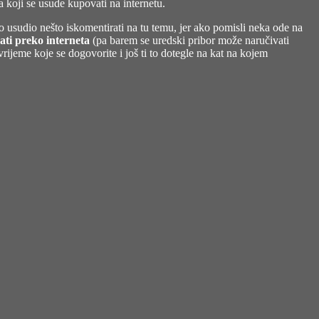
 koji se usude kupovati na internetu.
o usudio nešto iskomentirati na tu temu, jer ako pomisli neka ode na
vati preko interneta
(pa barem se uredski pribor može naručivati
vrijeme koje se dogovorite i još ti to dotegle na kat na kojem