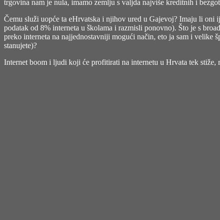
trgovina nam je nula, imamo zemlju s valjda najviše kreditnih i bezgo
Čemu služi uopće ta eHrvatska i njihov ured u Gajevoj? Imaju li oni ij
podatak od 8% interneta u školama i razmisli ponovno). Što je s br
preko interneta na najjednostavniji mogući način, eto ja sam i velike šp
stanujete)?
Internet boom i ljudi koji će profitirati na internetu u Hrvata tek stiže,