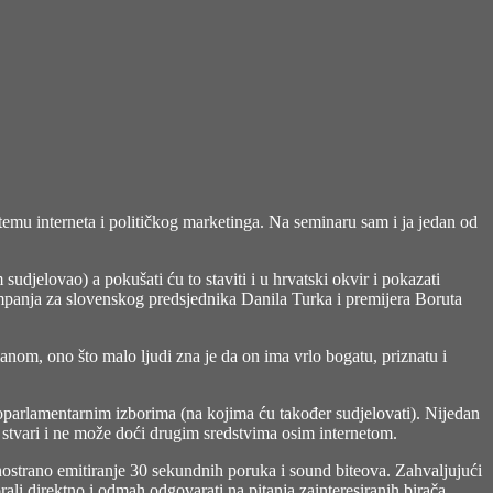
emu interneta i političkog marketinga. Na seminaru sam i ja jedan od
djelovao) a pokušati ću to staviti i u hrvatski okvir i pokazati
ampanja za slovenskog predsjednika Danila Turka i premijera Boruta
m, ono što malo ljudi zna je da on ima vrlo bogatu, priznatu i
europarlamentarnim izborima (na kojima ću također sudjelovati). Nijedan
 u stvari i ne može doći drugim sredstvima osim internetom.
nostrano emitiranje 30 sekundnih poruka i sound biteova. Zahvaljujući
li direktno i odmah odgovarati na pitanja zainteresiranih birača.