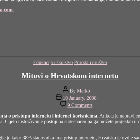
na.com
.
Categories
Edukacija i školstvo
Priroda i društvo
Mitovi o Hrvatskom internetu
Post
By
Marko
author
Post
10 January, 2008
date
on
9 Comments
Mitovi
o
anja o pristupu internetu i internet korisnicima
. Anketa je napravljen
Hrvatskom
a. Cijelo instraživanje postoji na slideshareu pa ga možete pogledati u c
internetu
gije je kako 38% stanovnika ima pristup internetu, Hrvatska je ovdje sam