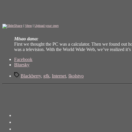
|
View
|
Upload your own
Misao dana:
First we thought the PC was a calculator. Then we found out ho
was a television. With the World Wide Web, we’ve realized it’s
Share
Facebook
the
Bluesky
post
Tags
"Mitovi
Blackberry
,
gfk
,
Internet
,
školstvo
o
Hrvatskom
internetu"