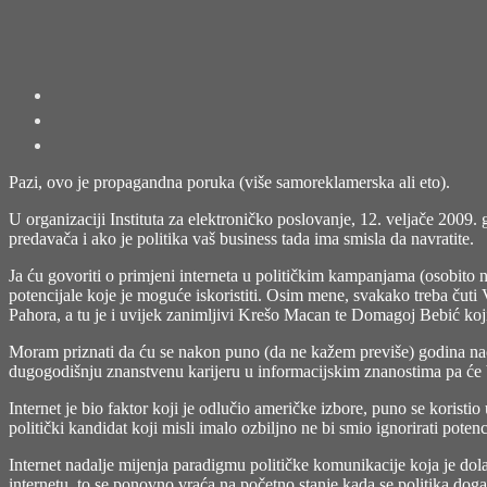
Pazi, ovo je propagandna poruka (više samoreklamerska ali eto).
U organizaciji Instituta za elektroničko poslovanje, 12. veljače 200
predavača i ako je politika vaš business tada ima smisla da navratite.
Ja ću govoriti o primjeni interneta u političkim kampanjama (osobito n
potencijale koje je moguće iskoristiti. Osim mene, svakako treba čut
Pahora, a tu je i uvijek zanimljivi Krešo Macan te Domagoj Bebić koji
Moram priznati da ću se nakon puno (da ne kažem previše) godina na
dugogodišnju znanstvenu karijeru u informacijskim znanostima pa će bi
Internet je bio faktor koji je odlučio američke izbore, puno se koristi
politički kandidat koji misli imalo ozbiljno ne bi smio ignorirati pote
Internet nadalje mijenja paradigmu političke komunikacije koja je dol
internetu, to se ponovno vraća na početno stanje kada se politika dog