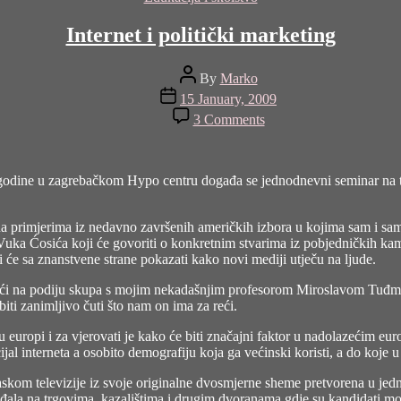
Internet i politički marketing
Post
By
Marko
author
Post
15 January, 2009
date
on
3 Comments
Internet
i
politički
marketing
9. godine u zagrebačkom Hypo centru događa se jednodnevni seminar na t
a primjerima iz nedavno završenih američkih izbora u kojima sam i sam su
i Vuka Ćosića koji će govoriti o konkretnim stvarima iz pobjedničkih k
 će sa znanstvene strane pokazati kako novi mediji utječu na ljude.
ći na podiju skupa s mojim nekadašnjim profesorom Miroslavom Tuđmano
ti zanimljivo čuti što nam on ima za reći.
o u europi i za vjerovati je kako će biti značajni faktor u nadolazećim 
ncijal interneta a osobito demografiju koja ga većinski koristi, a do koje
askom televizije iz svoje originalne dvosmjerne sheme pretvorena u jed
ađala na trgovima, kazalištima i drugim dvoranama gdje su kandidati mora