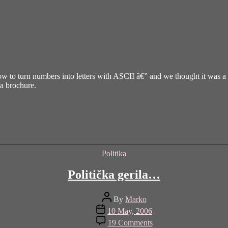
w to turn numbers into letters with ASCII â€” and we thought it was a
 a brochure.
Categories
Politika
Politička gerila…
Post
By
Marko
author
Post
10 May, 2006
date
on
19 Comments