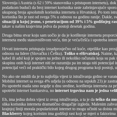
Slovenija i Austria (s 62 i 59% stanovnika s pristupom internetu), d
podatkom budući da broj internet korisnika raste zabrinjavajuće spo
ukupnog broja apsolutnih korisnika interneta u Hrvatskoj. Po tom istr
korisnika što je rast od svega 5% u odnosu na godinu ranije. Dakle,
situaciji u kojoj jesmo, s penetracijom od 39% i 5% godišnjeg r
takav u našim krajevima jedva da postoji desetak godina.
Druga bitna stvar koju sam uočio je da je korištenje interneta proporci
interneta među stanovništvom veća, tim je veća/češća i upotreba interne
Hrvati internetu pristupaju iznadprosječno od kuće, otprilike kao pros
odnosu na lidere (Slovačku i Češku).
Toliko o eHrvatskoj.
Naime, kak
kabel ili adsl koji je spojen na jedno ili nekoliko računala koja su p
skupinu onih koji internet niti ne razumiju pa im stoga niti potencijal 
potencijal veći od praktički bilo kojeg drugog programa koji postoji, u
No ako ste mislili da je to najlošija vijest iz istraživanja grdno se var
Mobilni internet sa svega 4% udjela (u odnosu na srpskih 23) je zast
Po upotrebi maila smo negdje u dnu sredine, korištenja interneta za pr
upotrebi internet bankarstva, no
internet trgovina nam je jedna veli
Eh, ima jedna dobra vijest iz ovog istraživanja, a ta je da
teško da mož
slika korisnika interneta dramatično drugačije izgleda. Malenim zahva
krajnjoj liniji morala popularizirati internet to mogu učiniti sa doista
Blackberry
kojeg koristim ima godišnji rast koji se mjeri u faktorima 