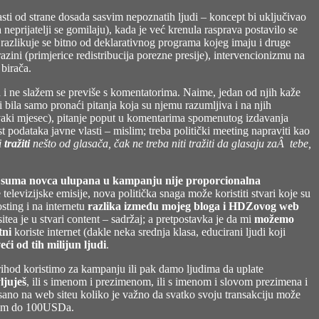
sti od strane dosada sasvim nepoznatih ljudi – koncept bi uključivao
 neprijatelji se gomilaju), kada je već krenula rasprava postavilo se
razlikuje se bitno od deklarativnog programa kojeg imaju i druge
razini (primjerice redistribucija porezne presije), intervencionizmu na
 birača.
 i ne slažem se previše s komentatorima. Naime, jedan od njih kaže
i bila samo pronaći pitanja koja su njemu razumljiva i na njih
 svaki mjesec), pitanje poput u komentarima spomenutog izdavanja
podataka javne vlasti – mislim; treba politički meeting napraviti kao
i
tražiti
nešto od glasača, čak ne treba niti tražiti da glasaju zaÂ tebe,
o
suma novca ulupana u kampanju nije proporcionalna
 televizijske emisije, nova politička snaga može koristiti stvari koje su
hosting i na internetu
razlika između mojeg bloga i HDZovog web
tea je u stvari content – sadržaj; a pretpostavka je da mi
možemo
tni
koriste internet (dakle neka srednja klasa, educirani ljudi koji
eći od tih milijun ljudi
.
prihod koristimo za kampanju ili pak damo ljudima da uplate
ljuješ
, ili s imenom i prezimenom, ili s imenom i slovom prezimena i
napisano na web siteu koliko je važno da svatko svoju transakciju može
kim do 100USDa.