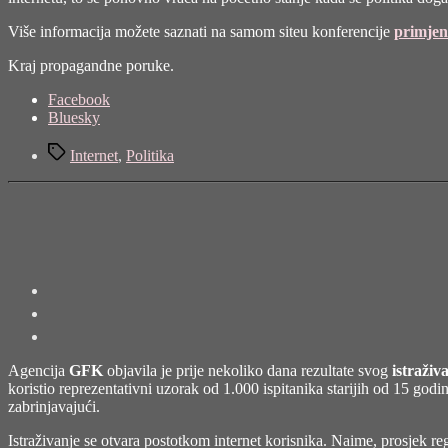
Više informacija možete saznati na samom siteu konferencije
primje
Kraj propagandne poruke.
Share
Facebook
the
Bluesky
post
Tags
"Internet
Internet
,
Politika
i
politički
marketing"
Agencija
GFK
objavila je prije nekoliko dana rezultate svog
istraživ
koristio reprezentativni uzorak od 1.000 ispitanika starijih od 15 godin
zabrinjavajući.
Istraživanje se otvara postotkom internet korisnika. Naime, prosjek re