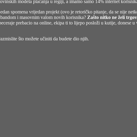
tovinskih modela plaćanja u regiji, a imamo samo 14% internet korisnika
edan spomena vrijedan projekt (ovo je retoričko pitanje, da se nije netk
oadbandom i masovnim valom novih korisnika?
Zašto nitko ne želi trgo
eceraje prebacio na online, ekipa ti to lijepo posloži u kutije, donese u 
 razmislite što možete učiniti da budete dio njih.