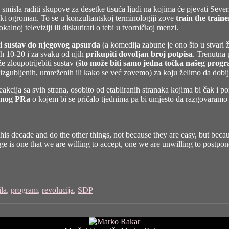
smisla raditi skupove za desetke tisuća ljudi na kojima će pjevati Severi
fekt ogroman. To se u konzultantskoj terminologiji zove
train the traine
alnoj televiziji ili diskutirati o tebi u tvorničkoj menzi.
iti sustav do njegovog apsurda
(a komedija zabune je ono što u stvari ž
ih 10-20 i za svaku od njih
prikupiti dovoljan broj potpisa
. Trenutna 
zloupotrijebiti sustav (
što može biti samo jedna točka našeg prog
i izgubljenih, umreženih ili kako se već zovemo) za koju želimo da dobij
cija sa svih strana, osobito od etabliranih stranaka kojima bi čak i po
jenog PRa
o kojem bi se pričalo tjednima pa bi umjesto da razgovaram
s decade and do the other things, not because they are easy, but becaus
nge is one that we are willing to accept, one we are unwilling to postpo
ila
,
program
,
revolucija
,
SDP