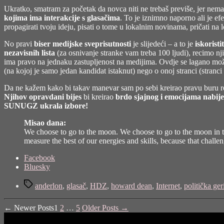
Ukratko, smatram za početak da novca niti ne trebaš previše, jer nema 
kojima ima interakcije s glasačima
. To je iznimno naporno ali je e
propagirati tvoju ideju, pisati o tome u lokalnim novinama, pričati na lok
No pravi
biser medijske sveprisutnosti
je slijedeći – a to je
iskorist
nezavisnih lista
(za osnivanje stranke vam treba 100 ljudi), recimo nj
ima pravo na jednaku zastupljenost na medijima. Ovdje se lagano može 
(na kojoj je samo jedan kandidat istaknut) nego o onoj stranci (stranc
Da ne kažem kako bi takav manevar sam po sebi kreirao pravu buru reak
Njihov opravdani bijes
bi kreirao
brdo sjajnog i emocijama nabi
SUNUGZ ukrala izbore!
Misao dana:
We choose to go to the moon. We choose to go to the moon in thi
measure the best of our energies and skills, because that challe
Share
Facebook
the
Bluesky
post
Tags
"Politička
anderlon
,
glasač
,
HDZ
,
howard dean
,
Internet
,
politička ger
gerila…"
Posts
←
Newer
Posts
1
2
…
5
Older
Posts
→
pagination