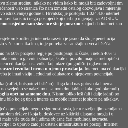
vu zlatnu sredinu, nikako ne vidim kako bi mogli biti zadovoljni tim
sjećenosti web stranica što nam između ostalog dozvoljava i mjerenje
o istraživanje) godine u Hrvatskoj je postojalo 1.024.436 internet
u novi korisnici nego postojeći koji dial-up mijenjaju za ADSL.
U
nemo susjedne nam slovence što je porazno
znajući da internet kao
esjekom korištenja interneta sasvim je jasno da što je penetracija
to više korisnika ima, to je potreba za sadržajima veća i češća.
smo na 60% prosjeka regije po pristupanju iz škole, i nekih 40% u
ionira u glavnini situacija, škole u pravilu imaju carnet optički
roblem edukacija nastavnika koji ulaze (po godištu) uglavnom u
porazni rezultat i nema u njemu pravdanja.
Internet ima edukacijki
reba je imati viziju i educirati edukatore o njegovom potencijalu.
očaka (caffei, hotspotovi i slično). Toga kod nas gotovo da i nema.
u, no svejedno se nalazimo u samom dnu tablice kako god okrenuli).
logija opet na samome dnu
. Nismo toliko loši (ali i dalje jadni) po
inu bilo kojeg tipa a interes za mobile internet je skoro pa nikakav.
ječ o potencijalu nego o sigurnosti rasta, jer u razvijenijim zemljama
trolom države i koja bi doslovce uz kikiriki ulaganja mogla i u
iti malo više truda da ljudima objasne čari mobilnog interneta.
dje i to upravo zato jer ostatak infrastrukture ne postoji. Internet