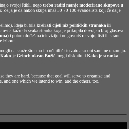
na o svojoj štikli, nego
treba raditi manje moderirane skupove u
r.
Želja je da nakon skupa imaš 30-70-100 evanđelista koji će dalje
elimo). Ideja bi bila
kreirati cijeli niz političkih stranaka ili
pravila kažu da svaka stranka koja je prikupila dovoljan broj glasova
rama
) i potom dođeš na televiziju i ne govoriš o svojoj listi ili stranci
e izbore.
mogli da skuže što smo im učinili čisto zato ako oni sami ne razumiju.
o
Kako je Grinch ukrao Božić
mogli diskutirati
Kako je stranka
e they are hard, because that goal will serve to organize and
ne, and one which we intend to win, and the others, too.