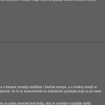
a u trinaest zemalja središnje i istočne europe, a u svakoj zemlji se
ijelosti. Ja ću se koncentrirati na nekolicinu podataka koji su po meni
o za jedan postotni bod bolja, dok je uvjerljivo najdalje došla