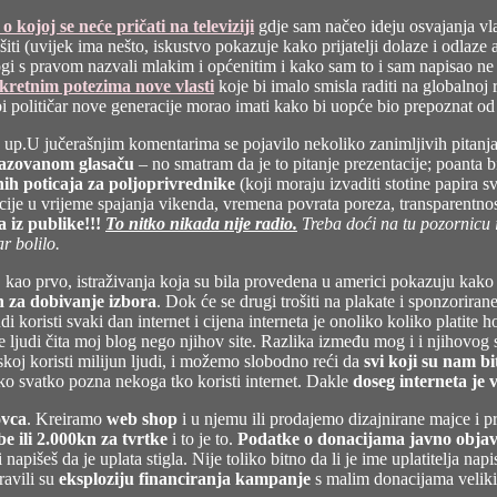
Politička
gerila…
o kojoj se neće pričati na televiziji
gdje sam načeo ideju osvajanja vla
ti (uvijek ima nešto, iskustvo pokazuje kako prijatelji dolaze i odlaze a
i s pravom nazvali mlakim i općenitim i kako sam to i sam napisao ne 
kretnim potezima nove vlasti
koje bi imalo smisla raditi na globalnoj 
bi političar nove generacije morao imati kako bi uopće bio prepoznat od
U jučerašnjim komentarima se pojavilo nekoliko zanimljivih pitanja
razovanom glasaču
– no smatram da je to pitanje prezentacije; poanta b
ih poticaja za poljoprivrednike
(koji moraju izvaditi stotine papira
e u vrijeme spajanja vikenda, vremena povrata poreza, transparentnost 
a iz publike!!!
To nitko nikada nije radio.
Treba doći na tu pozornicu 
r bolilo.
, kao prvo, istraživanja koja su bila provedena u americi pokazuju kak
an za dobivanje izbora
. Dok će se drugi trošiti na plakate i sponzorirane
udi koristi svaki dan internet i cijena interneta je onoliko koliko platite 
 ljudi čita moj blog nego njihov site. Razlika između mog i i njihovog si
tskoj koristi milijun ljudi, i možemo slobodno reći da
svi koji su nam bi
ko svatko pozna nekoga tko koristi internet. Dakle
doseg interneta je v
ovca
. Kreiramo
web shop
i u njemu ili prodajemo dizajnirane majce i 
be ili 2.000kn za tvrtke
i to je to.
Podatke o donacijama javno objav
 napišeš da je uplata stigla. Nije toliko bitno da li je ime uplatitelja 
ravili su
eksploziju financiranja kampanje
s malim donacijama veli