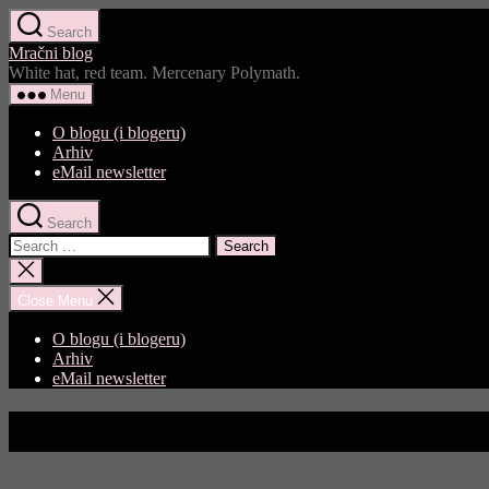
Skip
Search
to
Mračni blog
the
White hat, red team. Mercenary Polymath.
content
Menu
O blogu (i blogeru)
Arhiv
eMail newsletter
Search
Search
for:
Close
search
Close Menu
O blogu (i blogeru)
Arhiv
eMail newsletter