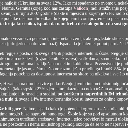
ok je najlošijaUkrajina sa svega 12%. Iako mi spadamo po ovome u nekak
ro. Naime, Gemius (kojeg kod nas zastupa
Valicon
) radi istraživanje po
aživanju, u rujnu 2007 godine (dakle u mjesecu u kojem je GFK radio ov
 sve podatke o silnom broadbandu kojeg nam t-com povremeno plasira ns
asta broja korisnika, ispada da nam treba desetak godina da sustig
onalno vezano za penetraciju interneta u zemlji, ako pogledate slide s pr
ta (primjerice na dnevnoj bazi). Ispada da je internet poput parnjače i š
jek regije s posla, dok svega 8% ih pristupa internetu iz škole. Negdje 
o imam nekakvih (ograničenih iskustava) sa školama, znam kako to funkc
ak strogo kontrolirana i zaključana u nekim kabinetima. Prvenstveni je p
interneta nije jasan, a čim nešto ne razumiješ u pravilu ga braniš.
8% je 
laganja potrebna za dostupnost interneta su skoro pa nikakva i sve što t
ate, Hrvati su na dnu ljestvice po korištenju javnih internet pristupnig t
rašujuće (iako srpskih 23% vjerojatno ukazuje na neku tržišnu anomalij
ikupljanje informacija u sredini,
po korištenju naprednijih IM tehno
ka nula
tj. svega 14% internet korisnika koristi internet za online kupov
e biti gore
. Naime, ispada kako je potencijal ogroman – čak nije niti ri
tima moglo bi se napraviti puno toga. Škole koje su pod apsolutnom kon
 minimumom utrošenih sredstava. Internet i telco provideri bi morali ulož
a ne postocima i nema niti jednog jedinog razloga da se to ne napravi i ov