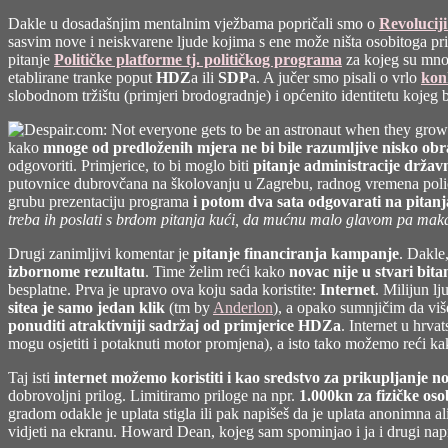
Dakle u dosadašnjim mentalnim vježbama popričali smo o
Revoluciji 
sasvim nove i neiskvarene ljude kojima s ene može ništa osobitoga priši
pitanje
Političke platforme tj. političkog programa
za kojeg su mnog
etablirane tranke poput
HDZ
a ili
SDP
a. A jučer smo pisali o vrlo
kon
slobodnom tržištu (primjeri brodogradnje) i općenito identitetu kojeg 
kako
mnoge od predloženih mjera ne bi bile razumljive nisko ob
odgovoriti. Primjerice, to bi moglo biti
pitanje administracije državn
putovnice dubrovčana na školovanju u Zagrebu, radnog vremena policij
grubu prezentaciju programa
i potom dva sata odgovarati na pitanj
treba ih poslati s brdom pitanja kući, da mućnu malo glavom pa maka
Drugi zanimljivi komentar je
pitanje financiranja kampanje
. Dakle
izbornome rezultatu
. Time želim reći kako
novac nije u stvari bit
besplatne. Prva je upravo ova koju sada koristite:
Internet
. Milijun lj
sitea je samo jedan klik
(tm by
Anderlon
), a opako sumnjičim da više
ponuditi atraktivniji sadržaj od primjerice HDZa
. Internet u hrva
mogu osjetiti i potaknuti motor promjena), a isto tako možemo reći ka
Taj isti
internet možemo koristiti i kao sredstvo za prikupljanje n
dobrovoljni prilog. Limitiramo priloge na npr.
1.000kn za fizičke oso
gradom odakle je uplata stigla ili pak napišeš da je uplata anonimna ali
vidjeti na ekranu. Howard Dean, kojeg sam spominjao i ja i drugi nap