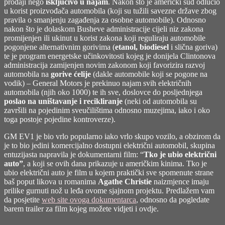
prodaji nego
isključivo u najam
. Nakon što je američki sud odlučio
u korist proizvođača automobila (koji su tužili savezne države zbog
pravila o smanjenju zagađenja za osobne automobile). Odnosno
nakon što je dolaskom Busheve administracije cijeli niz zakona
promijenjen ili ukinut u korist zakona koji reguliraju automobile
pogonjene alternativnim gorivima (
etanol, biodiesel
i slična goriva)
te je program energetske učinkovitosti kojeg je donijela Clintonova
administracija zamijenjen novim zakonom koji favorizira razvoj
automobila na
gorive ćelije
(dakle automobile koji se pogone na
vodik) – General Motors je prekinuo najam svih električnih
automobila (njih oko 1000) te ih sve, doslovce do posljednjega
poslao na uništavanje i recikliranje
(neki od automobila su
završili na pojedinim sveučilištima odnosno muzejima, iako i oko
toga postoje pojedine kontroverze).
GM EV1 je bio vrlo popularno iako vrlo skupo vozilo, a obzirom da
je to bio jedini komercijalno dostupni električni automobil, skupina
entuzijasta napravila je dokumentarni film: “
Tko je ubio električni
auto”
, a koji se ovih dana prikazuje u američkim kinima. Tko je
ubio električni auto je film u kojem praktički sve spomenute strane
baš poput likova u romanima
Agathe Christie
naizmjence imaju
prilike gurnuti nož u leđa ovome sjajnom projektu. Predlažem vam
da posjetite
web site ovoga dokumentarca
, odnosno da pogledate
barem trailer za film kojeg možete vidjeti i ovdje.