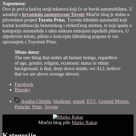
Napomena:
Ovo je prvi u kraćoj seriji tekstova koji će se baviti automobilima. U
suradnji s
hrvatskim zastuptsvom Toyote
Mračni blog je dobio u
privremeni posjed
Toyotu Prius
, Toyotin hibridni automobil koji
koristi kombinaciju benzinskog i električnog motora, te koji spada u
kategoriju automobila s ultra niskom emisijom ispušnih plinova. U
slijedećem tekstu, pišem o konceptu hibridnog pogona te vas
upoznajem s Toyotom Prius.
Misao dana:
The one thing that unites all human beings, regardless
of age, gender, religion, economic status or ethnic
background, is that, deep down inside, we ALL believe
that we are above average drivers.
Share
Facebook
the
Bluesky
post
Tags
"Tko
Agatha Christie
,
biodiesel
,
etanol
,
EV1
,
General Motors
,
je
Porsche
,
Prius
,
Toyota
ubio
električni
auto?"
Mračni blog piše
Marko Rakar
.
Kategorije