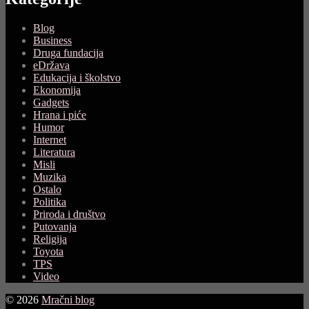
Blog
Business
Druga fundacija
eDržava
Edukacija i školstvo
Ekonomija
Gadgets
Hrana i piće
Humor
Internet
Literatura
Misli
Muzika
Ostalo
Politika
Priroda i društvo
Putovanja
Religija
Toyota
TPS
Video
© 2026
Mračni blog