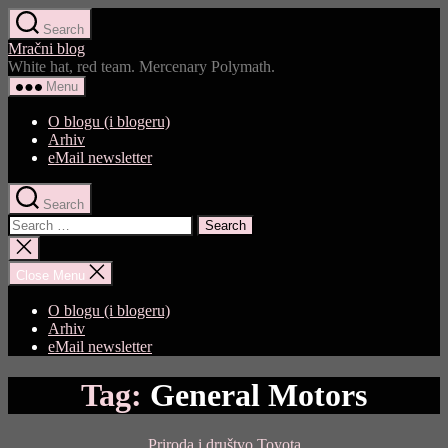
Skip
Search
to
Mračni blog
the
White hat, red team. Mercenary Polymath.
content
Menu
O blogu (i blogeru)
Arhiv
eMail newsletter
Search
Search
for:
Close
search
Close Menu
O blogu (i blogeru)
Arhiv
eMail newsletter
Tag:
General Motors
Categories
Priroda i društvo
Toyota