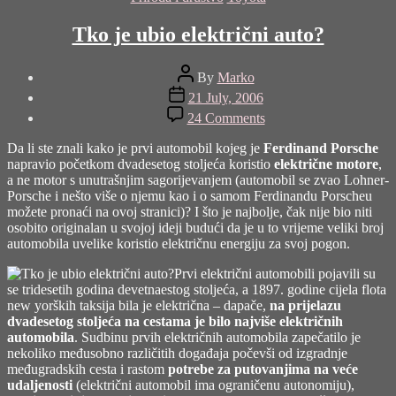
Tko je ubio električni auto?
Post
By
Marko
author
Post
21 July, 2006
date
on
24 Comments
Tko
je
Da li ste znali kako je prvi automobil kojeg je
Ferdinand Porsche
ubio
napravio početkom dvadesetog stoljeća koristio
električne motore
,
električni
a ne motor s unutrašnjim sagorijevanjem (automobil se zvao Lohner-
auto?
Porsche i nešto više o njemu kao i o samom Ferdinandu Porscheu
možete pronaći na
ovoj stranici
)? I što je najbolje, čak nije bio niti
osobito originalan u svojoj ideji budući da je u to vrijeme veliki broj
automobila uvelike koristio električnu energiju za svoj pogon.
Prvi električni automobili pojavili su
se tridesetih godina devetnaestog stoljeća, a 1897. godine cijela flota
new yorških taksija bila je električna – dapače,
na prijelazu
dvadesetog stoljeća na cestama je bilo najviše električnih
automobila
. Sudbinu prvih električnih automobila zapečatilo je
nekoliko međusobno različitih događaja počevši od izgradnje
međugradskih cesta i rastom
potrebe za putovanjima na veće
udaljenosti
(električni automobil ima ograničenu autonomiju),