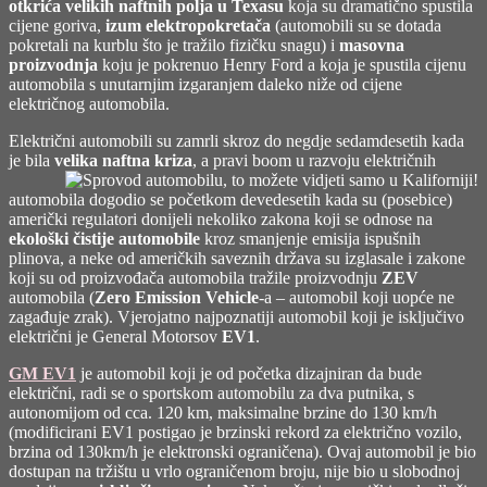
otkrića velikih naftnih polja u Texasu
koja su dramatično spustila
cijene goriva,
izum elektropokretača
(automobili su se dotada
pokretali na kurblu što je tražilo fizičku snagu) i
masovna
proizvodnja
koju je pokrenuo Henry Ford a koja je spustila cijenu
automobila s unutarnjim izgaranjem daleko niže od cijene
električnog automobila.
Električni automobili su zamrli skroz do negdje sedamdesetih kada
je bila
velika naftna kriza
,
a pravi boom u razvoju električnih
automobila dogodio se početkom devedesetih kada su (posebice)
američki regulatori donijeli nekoliko zakona koji se odnose na
ekološki čistije automobile
kroz smanjenje emisija ispušnih
plinova, a neke od američkih saveznih država su izglasale i zakone
koji su od proizvođača automobila tražile proizvodnju
ZEV
automobila (
Zero Emission Vehicle
-a – automobil koji uopće ne
zagađuje zrak). Vjerojatno najpoznatiji automobil koji je isključivo
električni je General Motorsov
EV1
.
GM EV1
je automobil koji je od početka dizajniran da bude
električni, radi se o sportskom automobilu za dva putnika, s
autonomijom od cca. 120 km, maksimalne brzine do 130 km/h
(modificirani EV1 postigao je brzinski rekord za električno vozilo,
brzina od 130km/h je elektronski ograničena). Ovaj automobil je bio
dostupan na tržištu u vrlo ograničenom broju, nije bio u slobodnoj