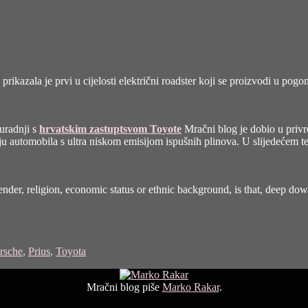
prikazala je prvi u cijelosti električni roadster koji se proizvodi u pog
suradnji s
hrvatskim zastuptsvom Toyote
Mračni blog je dobio u priv
iju automobila s ultra niskom emisijom ispušnih plinova. U slijedećem 
gender, religion, economic status or ethnic background, is that, deep d
rsche
,
Prius
,
Toyota
Mračni blog piše
Marko Rakar
.