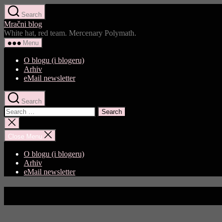
Skip
Search
to
Mračni blog
the
White hat, red team. Mercenary Polymath.
content
Menu
O blogu (i blogeru)
Arhiv
eMail newsletter
Search
Search
for:
Close
search
Close Menu
O blogu (i blogeru)
Arhiv
eMail newsletter