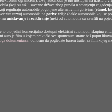
 elektronski ograničena). Ovaj automobil je bio dostupan na tržištu u v
mobila (koji su tužili savezne države zbog pravila o smanjenju zagađe
 koji reguliraju automobile pogonjene alternativnim gorivima (
etanol, b
vorizira razvoj automobila na
gorive ćelije
(dakle automobile koji se po
 na uništavanje i recikliranje
(neki od automobila su završili na poje
to bio jedini komercijalno dostupni električni automobil, skupina entuz
ični auto je film u kojem praktički sve spomenute strane baš poput liko
voga dokumentarca
, odnosno da pogledate barem trailer za film kojeg mo