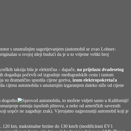
 motor s unutrašnjim sagorijevanjem (automobil se zvao Lohner-
 originalan u svojoj ideji budući da je u to vrijeme veliki broj
yorških taksija bila je električna – dapače,
na prijelazu dvadesetog
tih događaja počevši od izgradnje međugradskih cesta i rastom
ja su dramatično spustila cijene goriva,
izum elektropokretača
ila cijenu automobila s unutarnjim izgaranjem daleko niže od cijene
a dogodio
smanjenje emisija ispušnih plinova, a neke od američkih saveznih
koji uopće ne zagađuje zrak). Vjerojatno najpoznatiji automobil koji je
cca. 120 km, maksimalne brzine do 130 km/h (modificirani EV1