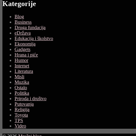
Kategorije
Blog
Business
Druga fundacija
eDržava
Edukacija i školstvo
Ekonomija
Gadgets
Hrana i piće
Humor
Internet
Literatura
Misli
Muzika
Ostalo
Politika
Priroda i društvo
Putovanja
Religija
Toyota
TPS
Video