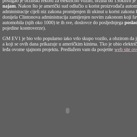
postigao je brzinski rekord za električno vozilo, brzina od 130km/h je
najam
. Nakon što je američki sud odlučio u korist proizvođača auto
administracije cijeli niz zakona promijenjen ili ukinut u korist zakona
donijela Clintonova administracija zamijenjen novim zakonom koji fa
automobila (njih oko 1000) te ih sve, doslovce do posljednjega
poslao
pojedine kontroverze).
GM EV1 je bio vrlo popularno iako vrlo skupo vozilo, a obzirom da je 
a koji se ovih dana prikazuje u američkim kinima. Tko je ubio elektr
leđa ovome sjajnom projektu. Predlažem vam da posjetite
web site o