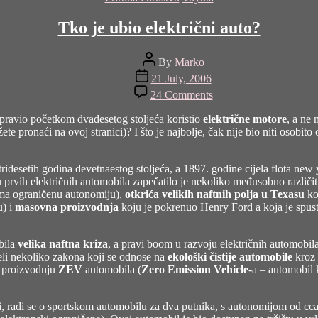
Tko je ubio električni auto?
Post
By
Marko
author
Post
21 July, 2006
date
on
24 Comments
Tko
je
ravio početkom dvadesetog stoljeća koristio
električne motore
, a ne
ubio
žete pronaći na
ovoj stranici
)? I što je najbolje, čak nije bio niti osobito
električni
auto?
 tridesetih godina devetnaestog stoljeća, a 1897. godine cijela flota new 
 prvih električnih automobila zapečatilo je nekoliko međusobno različi
ima ograničenu autonomiju),
otkrića velikih naftnih polja u Texasu
ko
u) i
masovna proizvodnja
koju je pokrenuo Henry Ford a koja je spust
bila
velika naftna kriza
,
a pravi boom u razvoju električnih automobil
eli nekoliko zakona koji se odnose na
ekološki čistije automobile
kroz 
e proizvodnju
ZEV
automobila (
Zero Emission Vehicle
-a – automobil 
čni, radi se o sportskom automobilu za dva putnika, s autonomijom od 