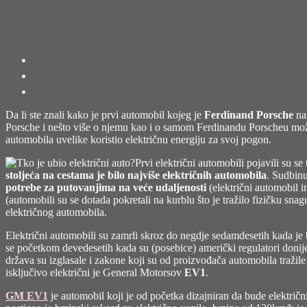
Da li ste znali kako je prvi automobil kojeg je
Ferdinand Porsche
nap
Porsche i nešto više o njemu kao i o samom Ferdinandu Porscheu mo
automobila uvelike koristio električnu energiju za svoj pogon.
Prvi električni automobili pojavili su se
stoljeća na cestama je bilo najviše električnih automobila
. Sudbinu
potrebe za putovanjima na veće udaljenosti
(električni automobil 
(automobili su se dotada pokretali na kurblu što je tražilo fizičku snag
električnog automobila.
Električni automobili su zamrli skroz do negdje sedamdesetih kada je 
se početkom devedesetih kada su (posebice) američki regulatori donij
država su izglasale i zakone koji su od proizvođača automobila tražil
isključivo električni je General Motorsov
EV1
.
GM EV1
je automobil koji je od početka dizajniran da bude elektri