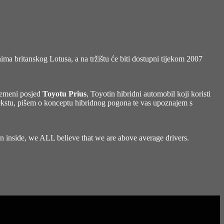
onima britanskog Lotusa, a na tržištu će biti dostupni tijekom 2007
remeni posjed
Toyotu Prius
, Toyotin hibridni automobil koji koristi
tekstu, pišem o konceptu hibridnog pogona te vas upoznajem s
own inside, we ALL believe that we are above average drivers.