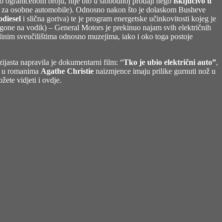
rlo ograničenom broju, nije bio u slobodnoj prodaji nego
isključivo u
nja za osobne automobile). Odnosno nakon što je dolaskom Busheve
iodiesel
i slična goriva) te je program energetske učinkovitosti kojeg je
gone na vodik) – General Motors je prekinuo najam svih električnih
dinim sveučilištima odnosno muzejima, iako i oko toga postoje
ijasta napravila je dokumentarni film: “
Tko je ubio električni auto”
,
va u romanima
Agathe Christie
naizmjence imaju prilike gurnuti nož u
žete vidjeti i ovdje.