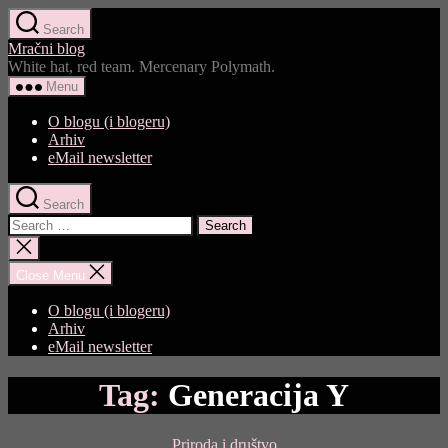
Skip
Search
to
Mračni blog
the
White hat, red team. Mercenary Polymath.
content
Menu
O blogu (i blogeru)
Arhiv
eMail newsletter
Search
Search
for:
Close
search
Close Menu
O blogu (i blogeru)
Arhiv
eMail newsletter
Tag:
Generacija Y
Categories
Priroda i društvo