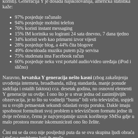
koristi
). Generacija Y je dosada najškolovanija, američka statistika
kaže:
97% posjeduje računalo
94% posjeduje mobilni telefon
76% koristi instant messaging
15% IM korinika su logirani 24 sata dnevno, 7 dana tjedno
34% koristi web kao primarni izvor vijesti
28% posjeduje blog, a 44% čita blogove
49% downloada muziku putem p2p servisa
75% studenata ima Facebook račun
60% posjeduje neku vrst portabl audio/video uređaja (iPod i
slično)
Naravno,
hrvatska Y generacija nešto kasni
(zbog zakašnjenja
uvođenja interneta, broadbanda, nižeg standarda, manje ponude
sadržaja i ostalih faktora) cca. desetak godina, no osnovni elementi
Y generacije su ovdje. I ono što je u stvar jedna od zanimljivijih
obzervacija, je to što su voditelji “bunta” bili vrlo televizični, uspjeli
su u svojih petnaestak sekundi odaslati svoju poruku. Dakle imaju
spsobnost formulirati svoj problem u televizičnom formatu jedne ili
dvije rečenice, čemu je najvjerojatnije uzrok korištenje SMSa gdje u
malo prostora morate iskomunicirati ono što želite.
Čini mi se da ovo nije posljednji puta da se ova skupina ljudi obraća
i rješava probleme koji ih muče.