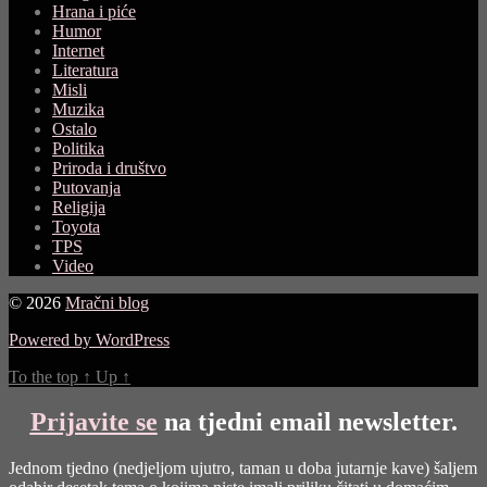
Hrana i piće
Humor
Internet
Literatura
Misli
Muzika
Ostalo
Politika
Priroda i društvo
Putovanja
Religija
Toyota
TPS
Video
© 2026
Mračni blog
Powered by WordPress
To the top
↑
Up
↑
Prijavite se
na tjedni email newsletter.
Jednom tjedno (nedjeljom ujutro, taman u doba jutarnje kave) šaljem