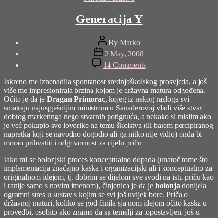
Generacija Y
Post
By
Marko
author
Post
2 May, 2008
date
on
14 Comments
Generacija
Y
Iskreno me iznenadila spontanost srednjoškolskog prosvjeda, a još
više me impresionirala brzina kojom je državna matura odgođena.
Očito je da je
Dragan Primorac
, kojeg iz nekog razloga svi
smatraju najuspješnijim ministrom u Sanaderovoj vladi više stvar
dobrog marketinga nego stvarnih potignuća, a nekako si mislim ako
je već pokupio sve lovorike na temu školstva (ili barem percipiranog
napretka koji se navodno dogodio ali ga nitko nije vidio) onda bi
morao prihvatiti i odgovornost za cijelu priču.
Iako mi se bolonjski proces konceptualno dopada (unatoč tome što
implementacija značajno kaska i organizacijski ali i konceptualno za
originalnom idejom, tj. dobrim se dijelom sve svodi na istu priču kao
i ranije samo s novim imenom), činjenica je da je
bolonja
donijela
ogromni stres u sustav s kojim se svi još uvijek bore. Priča o
državnoj maturi, koliko se god činila sjajnom idejom očito kaska u
provedbi, osobito ako znamo da su temelji za topostavljeni još u