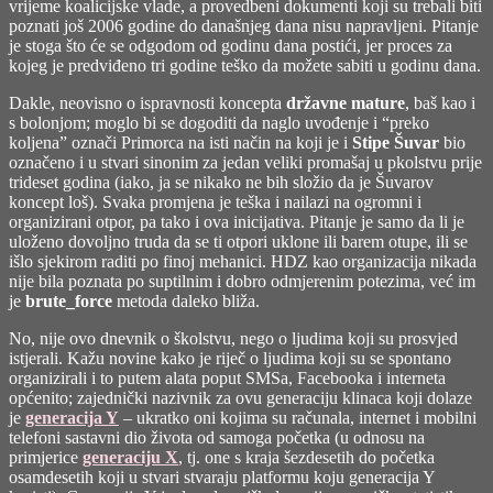
vrijeme koalicijske vlade, a provedbeni dokumenti koji su trebali biti
poznati još 2006 godine do današnjeg dana nisu napravljeni. Pitanje
je stoga što će se odgodom od godinu dana postići, jer proces za
kojeg je predviđeno tri godine teško da možete sabiti u godinu dana.
Dakle, neovisno o ispravnosti koncepta
državne mature
, baš kao i
s bolonjom; moglo bi se dogoditi da naglo uvođenje i “preko
koljena” označi Primorca na isti način na koji je i
Stipe Šuvar
bio
označeno i u stvari sinonim za jedan veliki promašaj u pkolstvu prije
trideset godina (iako, ja se nikako ne bih složio da je Šuvarov
koncept loš). Svaka promjena je teška i nailazi na ogromni i
organizirani otpor, pa tako i ova inicijativa. Pitanje je samo da li je
uloženo dovoljno truda da se ti otpori uklone ili barem otupe, ili se
išlo sjekirom raditi po finoj mehanici. HDZ kao organizacija nikada
nije bila poznata po suptilnim i dobro odmjerenim potezima, već im
je
brute_force
metoda daleko bliža.
No, nije ovo dnevnik o školstvu, nego o ljudima koji su prosvjed
istjerali. Kažu novine kako je riječ o ljudima koji su se spontano
organizirali i to putem alata poput SMSa, Facebooka i interneta
općenito; zajednički nazivnik za ovu generaciju klinaca koji dolaze
je
generacija Y
– ukratko oni kojima su računala, internet i mobilni
telefoni sastavni dio života od samoga početka (u odnosu na
primjerice
generaciju X
, tj. one s kraja šezdesetih do početka
osamdesetih koji u stvari
stvaraju platformu koju generacija Y