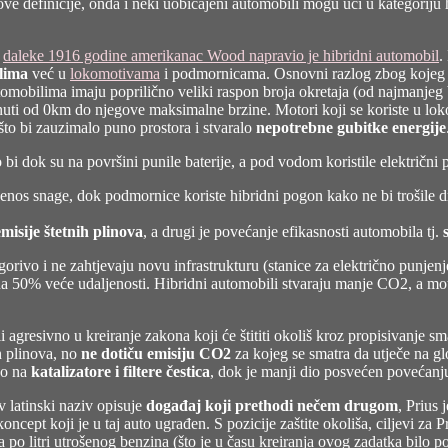
ve definicije, onda i neki uobičajeni automobili mogu ući u kategoriju 
,
daleke 1916 godine amerikanac Wood napravio je hibridni automobil
.
lima
već u
lokomotivama
i podmornicama. Osnovni razlog zbog kojeg lo
tomobilima imaju poprilično veliki raspon broja okretaja (od najmanjeg 
uti od 0km do njegove maksimalne brzine. Motori koji se koriste u lok
što bi zauzimalo puno prostora i stvaralo
nepotrebne gubitke energije
bi dok su na površini punile baterije, a pod vodom koristile električni
enos snage, dok podmornice koriste hibridni pogon kako ne bi trošile d
misije štetnih plinova
, a drugi je povećanje efikasnosti automobila tj.
gorivo i ne zahtjevaju novu infrastrukturu (stanice za električno punjenj
na 50% veće udaljenosti. Hibridni automobili stvaraju manje CO2, a moto
 agresivno u kreiranje zakona koji će štititi okoliš kroz propisivanje s
h plinova, no
ne dotiču emisiju CO2
za kojeg se smatra da utječe na g
ao na
katalizatore i filtere čestica
, dok je manji dio posvećen povećanju
v latinski naziv opisuje
događaj koji prethodi nečem drugom
, Prius 
ncept koji je u taj auto ugrađen. S pozicije zaštite okoliša, ciljevi za P
po litri utrošenog benzina (što je u času kreiranja ovog zadatka bilo p