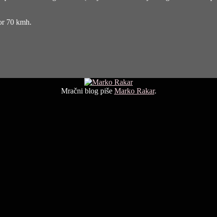
for 70 kmh.
Mračni blog piše
Marko Rakar
.