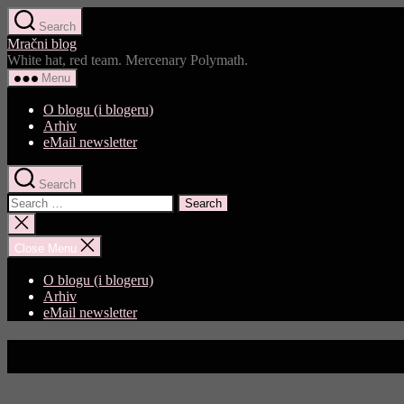
Skip
Search
to
Mračni blog
the
White hat, red team. Mercenary Polymath.
content
Menu
O blogu (i blogeru)
Arhiv
eMail newsletter
Search
Search
for:
Close
search
Close Menu
O blogu (i blogeru)
Arhiv
eMail newsletter