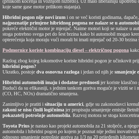
(prilikom kočenja ili vožnjom nizbrdo). Uz malo liberalniju upotrebu o
koje same gase motor prilikom stajanja).
Hibridni pogon nije novi izum
i on se već koristi godinama, dapače
najpoznatije primjene hibridnog pogona ne nalaze se u automobi
pokreće električni motor je mjenjač. Naime motori koji se nalaze u au
stoga potrebno svega pet do šest brzina kako bi automobil mogao kren
opterećenja koja moraju vući morali bi imati mjenjač od 20-30 brzina 
Podmornice koriste kombinaciju diesel – električnog pogona
kako 
Razlog zbog kojeg lokomotive koriste hibridni pogon je učinkovit prij
hibridni pogon?
Ukratko, postoje
dva osnovna razloga
i jedan od njih je
smanjenje e
Hibridni automobili imaju i dodatne prednosti
jer koriste klasično 
Budući da su efikasniji, s jednim tankom goriva moguće je viziti se i 
(CO, HC, NOx) dramatično smanjena.
Zanimljivo je pratiti i
situaciju u americi
, gdje su zakonodavci krenuli
zakoni se nisu činili logičnima
jer propisuju smanjenje emisije štetni
pokazatelj potrošnje automobila
. Razvoj motora se stoga koncetrir
Toyota Prius
je nastao kao projekt automobila za 21 stoljeće, a njego
automobila i hibridni pogon po kojem je poznat nije jedini inovativni ko
odnosno smanjenje potrošnje goriva za 1/3 na 20 prijeđenih kilometara 