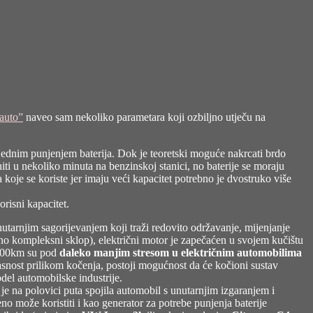
 auto”
naveo sam nekoliko parametara koji ozbiljno utječu na
 s jednim punjenjem baterija. Dok je teoretski moguće nakrcati brdo
ti u nekoliko minuta na benzinskoj stanici, no baterije se moraju
 koje se koriste jer imaju veći kapacitet potrebno je dvostruko više
orisni kapacitet.
utarnjim sagorijevanjem koji traži redovito održavanje, mijenjanje
čno kompleksni sklop), električni motor je zapečaćen u svojem kučištu
0.000km su pod
daleko manjim stresom u električnim automobilima
asnost prilikom kočenja, postoji mogućnost da će kočioni sustav
del automobilske industrije.
 je na polovici puta spojila automobil s unutarnjim izgaranjem i
no može koristiti i kao generator za potrebe punjenja baterije