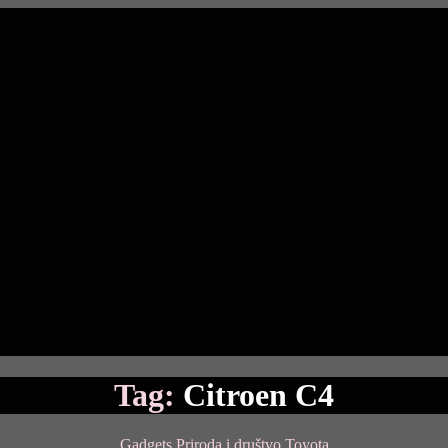
Tag:
Citroen C4
Categories
Gadgets
Priroda i društvo
Toyota