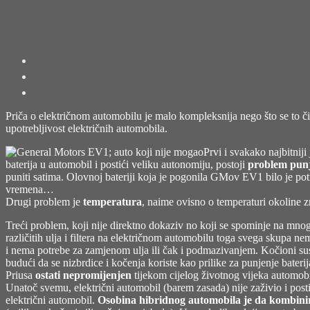
Priča o električnom automobilu je malo kompleksnija nego što se to č
upotrebljivost električnih automobila.
Prvi i svakako najbitniji
baterija u automobil i postići veliku autonomiju, postoji
problem punj
puniti satima. Olovnoj bateriji koja je pogonila GMov EV1 bilo je po
vremena…
Drugi problem je
temperatura
, naime ovisno o temperaturi okoline 
Treći problem, koji nije direktno dokaziv no koji se spominje na mno
različitih ulja i filtera na električnom automobilu toga svega skupa n
i nema potrebe za zamjenom ulja ili čak i podmazivanjem. Kočioni su
budući da se nizbrdice i kočenja koriste kao prilike za punjenje bate
Priusa
ostati nepromijenjen
tijekom cijelog životnog vijeka automob
Unatoč svemu, električni automobil (barem zasada) nije zaživio i postig
električni automobil.
Osobina hibridnog automobila je da kombini