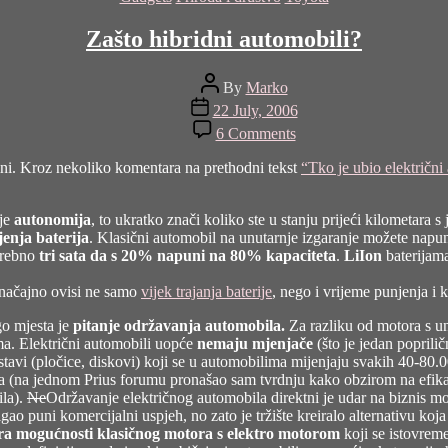
Zašto hibridni automobili?
Post
By
Marko
author
Post
22 July, 2006
date
on
6 Comments
Zašto
hibridni
ini. Kroz nekoliko komentara na prethodni tekst
“Tko je ubio električni
automobili?
 je
autonomija
, to ukratko znači koliko ste u stanju prijeći kilometara
enja baterija
. Klasični automobil na unutarnje izgaranje možete napuni
trebno
tri sata da s 20% napuni na 80% kapaciteta
.
LiIon
baterijama
značajno ovisi ne samo
vijek trajanja baterije
, nego i vrijeme punjenja i k
go mjesta je
pitanje održavanja automobila.
Za razliku od motora s un
ema. Električni automobili uopće
nemaju mjenjače
(što je jedan poprili
stavi (pločice, diskovi) koji se u automobilima mijenjaju svakih 40-8
rija (na jednom Prius forumu pronašao sam tvrdnju kako obzirom na efik
ila).
Ne
Održavanje električnog automobila direktni je udar na biznis mo
ao puni komercijalni uspjeh, no zato je tržište kreiralo alternativu koja
ra mogućnosti klasičnog motora s elektro motorom
koji se istovreme