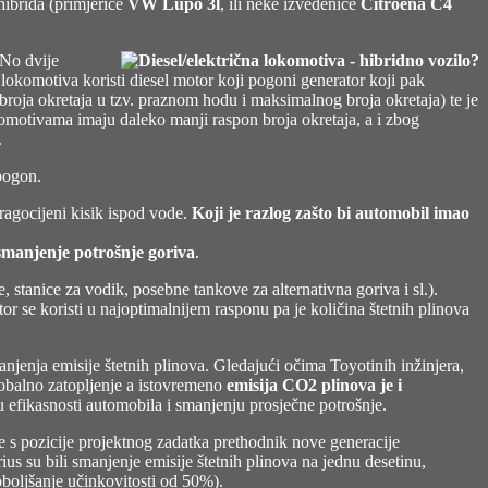
hibrida (primjerice
VW Lupo 3l
, ili neke izvedenice
Citroena C4
 No dvije
komotiva koristi diesel motor koji pogoni generator koji pak
broja okretaja u tzv. praznom hodu i maksimalnog broja okretaja) te je
omotivama imaju daleko manji raspon broja okretaja, a i zbog
.
 pogon.
ragocijeni kisik ispod vode.
Koji je razlog zašto bi automobil imao
smanjenje potrošnje goriva
.
e, stanice za vodik, posebne tankove za alternativna goriva i sl.).
r se koristi u najoptimalnijem rasponu pa je količina štetnih plinova
manjenja emisije štetnih plinova. Gledajući očima Toyotinih inžinjera,
lobalno zatopljenje a istovremeno
emisija CO2 plinova je i
 efikasnosti automobila i smanjenju prosječne potrošnje.
je s pozicije projektnog zadatka prethodnik nove generacije
rius su bili smanjenje emisije štetnih plinova na jednu desetinu,
oboljšanje učinkovitosti od 50%).