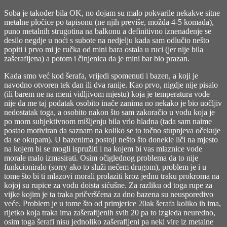
Soba je također bila OK, no dojam su malo pokvarile nekakve sitne
metalne pločice po tapisonu (ne njih previše, možda 4-5 komada),
puno metalnih strugotina na balkonu a definitivno iznenađenje se
desilo negdje u noći s subote na nedjelju kada sam odlučio nešto
popiti i prvo mi je ručka od mini bara ostala u ruci (jer nije bila
zašerafljena) a potom i činjenica da je mini bar bio prazan.
Kada smo već kod šerafa, vrijedi spomenuti i bazen, a koji je
navodno otvoren tek dan ili dva ranije. Kao prvo, nigdje nije pisalo
(ili barem ne na meni vidljivom mjestu) koja je temperatura vode –
nije da me taj podatak osobito inače zanima no nekako je bio uočljiv
nedostatak toga, a osobito nakon što sam zakoračio u vodu koja je
po mom subjektivnom mišljenju bila vrlo hladna (tada sam naime
postao motiviran da saznam na koliko se to točno stupnjeva očekuje
da se okupam). U bazenima postoji nešto što donekle liči na mjesto
na kojem bi se mogli ispružiti i na kojem bi vas mlaznice vode
morale malo izmasirati. Osim očiglednog problema da to nije
funkcioniralo (sorry ako to služi nečem drugom), problem je i u
tome što bi ti mlazovi morali prolaziti kroz jednu traku prokroma na
kojoj su rupice za vodu doista sićušne. Za razliku od toga rupe za
vijke kojim je ta traka pričvršćena za dno bazena su neusporedivo
veće. Problem je u tome što od primjerice 20ak šerafa koliko ih ima,
rijetko koja traka ima zašerafljenih svih 20 pa to izgleda neuredno,
osim toga šerafi nisu jednoliko zašerafljeni pa neki vire iz metalne