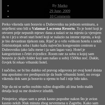
Post
By
Marko
author
Post
29 June, 2009
date
on
10 Comments
Valamar
Lacroma
Preko vikenda sam boravio u Dubrovniku na jednom seminaru, a
Resort
smješteni smo bili u
Valamar Lacroma Resortu
. To je hotel koji je
otvoren prije nepunih mjesec dana a nalazi se na mjestu (a vjerujem
da to i je) u stvari stari hotel koji se nalazio na istome mjestu, a koji
je bio devastiran tijekom rata. Riječ je o vrlo velikom hotelu s nekih
četiristotinjak soba i kako kažu najvećim kongresnim centrom u
Dubrovniku (ako lažu mene i ja sam lagao vas). Hotel je
kategoriziran s četiri zvjezdice. Room rate za sobu u kojoj sam
boravio je (kaže folder koji sam našao u sobi) 1500kn noć. Dakle,
čovjek bi rekao vrhunski hotel.
I načelno, ne bi bio daleko od pravog odgovora jer ovaj hotel doista
ima apsolutno sve predispozicije da bude vrhunski hotel, no ovoga
vikenda dok sam ja boravio u njemu to baš i nije bilo tako.
Nije da mi se nešto osobito ružno dogodilo ali ima brdo malih
detalja koji su me doslovce izludili.
Primjerice, stigao sam u petak kasno popodne nakon što je avion
kasnio nekih 30ak minuta zbog nevremena u Zagrebu. Kako sam