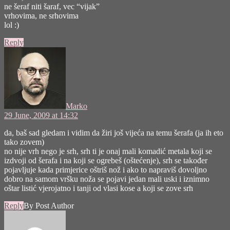
ne šeraf niti šaraf, vec “vijak”
vrhovima, ne srhovima
lol :)
Reply
says:
Marko
29 June, 2009 at 14:32
da, baš sad gledam i vidim da žiri još vijeća na temu šerafa (ja ih eto
tako zovem)
no nije vrh nego je srh, srh ti je onaj mali komadić metala koji se
izdvoji od šerafa i na koji se ogrebeš (oštećenje), srh se također
pojavljuje kada primjerice oštriš nož i ako to napraviš dovoljno
dobro na samom vršku noža se pojavi jedan mali uski i iznimno
oštar listić vjerojatno i tanji od vlasi kose a koji se zove srh
Reply
By Post Author
says: