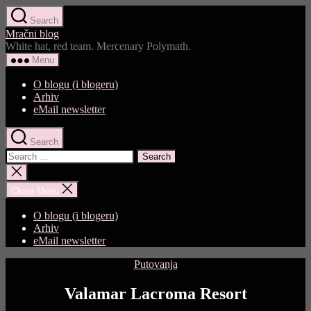
Skip
Search
to
Mračni blog
the
White hat, red team. Mercenary Polymath.
content
Menu
O blogu (i blogeru)
Arhiv
eMail newsletter
Search
Search
for:
Close
search
Close Menu
O blogu (i blogeru)
Arhiv
eMail newsletter
Categories
Putovanja
Valamar Lacroma Resort