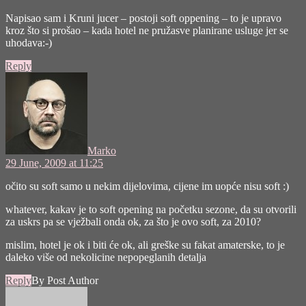
Napisao sam i Kruni jucer – postoji soft oppening – to je upravo
kroz što si prošao – kada hotel ne pružasve planirane usluge jer se
uhodava:-)
Reply
says:
Marko
29 June, 2009 at 11:25
očito su soft samo u nekim dijelovima, cijene im uopće nisu soft :)
whatever, kakav je to soft opening na početku sezone, da su otvorili
za uskrs pa se vježbali onda ok, za što je ovo soft, za 2010?
mislim, hotel je ok i biti će ok, ali greške su fakat amaterske, to je
daleko više od nekolicine nepopeglanih detalja
Reply
By Post Author
says: