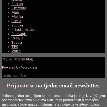
Internet
Literatura
Misli
Muzika
Ostalo
Politika
Priroda i društvo
Putovanja
Religija
Toyota
TPS
Video
© 2026
Mračni blog
Powered by WordPress
To the top
↑
Up
↑
Prijavite se
na tjedni email newsletter.
Jednom tjedno (nedjeljom ujutro, taman u doba jutarnje kave) šaljem
odabir desetak tema o kojima niste imali priliku čitati u domaćim
medijima, a koje smatram bitnima. Prethodne newslettere možete