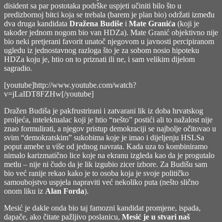
disident sa par postotaka podrške uspjeti učiniti bilo što u
predizbornoj bitci koja se trebala (barem je plan bio) održati između
dva druga kandidata
Dražena Budiše
i
Mate Granića
(koji je
također jednom nogom bio van HDZa). Mate Granić objektivno nije
bio neki pretjerani favorit unatoč njegovom u javnosti percipiranom
ugledu iz jednostavnog razloga što je za sobom nosio hipoteku
HDZa koju je, htio on to priznati ili ne, i sam velikim dijelom
sagradio.
[youtube]http://www.youtube.com/watch?
v=jLaIDT8FZHw[/youtube]
Dražen Budiša je pakfrustrirani i zatvarani lik iz doba hrvatskog
proljeća, intelektualac koji je htio “nešto” postići ali to nažalost nije
znao formulirati, a njegov pristup demokraciji se najbolje očitovao u
svim “demokratskim” sukobima koje je imao i dijeljenju HSLSa
poput amebe u više od jednog navrata. Kada uza to kombiniramo
nimalo karizmatično lice koje na ekranu izgleda kao da je progutalo
metlu – nije ni čudo da je lik izgubio zicer izbore. Za Budišu sam
bio već ranije rekao kako je to osoba koja je svoje političko
samoubojstvo uspjela napraviti već nekoliko puta (nešto slično
onom liku iz
Alan Forda
).
Mesić je dakle onda bio taj famozni kandidat promjene, ispada,
dapače, ako čitate pažljivo poslanicu,
Mesić je u stvari naš