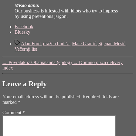
Misao dana:
Our business is infested with idiots who try to impress
by using pretentious jargon.
Share
Facebook
the
Bluesky
post
Tags
"Hrvatskoj
Alan Ford
,
dražen budiša
,
Mate Granić
,
Stjepan Mesić
,
ne
Večernji list
treba
čovjek
←
Povratak iz Obamalanda (epilog)
→
Domino pizza delivery
promjena!?"
index
Leave a Reply
Your email address will not be published.
Required fields are
marked
*
Comment
*