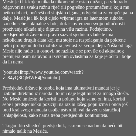
Mesić je i lik kojem nikada nikome nije ostao dužan, pa vrlo rado
odgovori na svaku ružnu riječ (ili pogrešno protumačenu) koju mu
netko dobaci, počevši od sinjskih cigana, odvjetnika za vrapče pa na
dalje. Mesić je i lik koji cijelo vrijeme igra na latentnom sukobu
između sebe i aktualne vlade, dok istovremeno svoju odlučnost i
prozivanje nikada nije dignuo na višu razinu. Podsjetimo,
predsjednik države ima pravo sazvat sjednicu vlade te ima
nekolicinu drugih alata koji mu stoje na raspolaganju da pokrene
neku promjenu ili da mobilizira javnost za svoju ideju. Ništa od toga
Mesić nije radio i u osnovi, ne razlikuje se previše od aktualnog
premijera osim naravno u izvršnim ovlastima za koje je očito i bolje
da ih nema.
[youtube]http://www.youtube.com/watch?
v=84yQ8OjMWE4[/youtube]
Predsjednk države je osoba koja ima ultimativni mandat jer je
izabran direktno iz naroda i to mu daje legitimitet za mnogo štošta.
No Mesić umjesto da koristi tu polugu koju samo on ima, koristi
sebe i predsjedničku poziciju na razini lošeg populizma i onda još
pred kraj svog mandata uspije ustvrditi, valjda već u staračkoj
ishlapljelosti, kako nama treba predsjednik kontinuiteta.
Tkogod bio slijedeći predsjednik, iskreno se nadam da neće biti
nimalo nalik na Mesića.