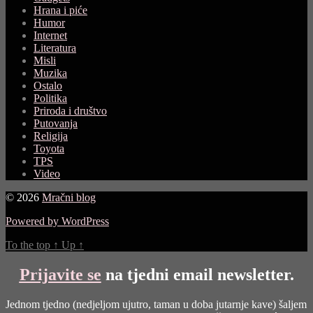
Hrana i piće
Humor
Internet
Literatura
Misli
Muzika
Ostalo
Politika
Priroda i društvo
Putovanja
Religija
Toyota
TPS
Video
© 2026
Mračni blog
Powered by WordPress
To the top
↑
Up
↑
Prijavite se
na tjedni email newsletter.
Jednom tjedno (nedjeljom ujutro, taman u doba jutarnje kave) šaljem