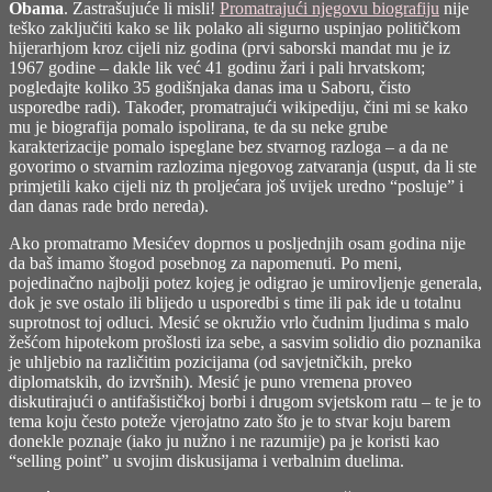
Obama
. Zastrašujuće li misli!
Promatrajući njegovu biografiju
nije
teško zaključiti kako se lik polako ali sigurno uspinjao političkom
hijerarhjom kroz cijeli niz godina (prvi saborski mandat mu je iz
1967 godine – dakle lik već 41 godinu žari i pali hrvatskom;
pogledajte koliko 35 godišnjaka danas ima u Saboru, čisto
usporedbe radi). Također, promatrajući wikipediju, čini mi se kako
mu je biografija pomalo ispolirana, te da su neke grube
karakterizacije pomalo ispeglane bez stvarnog razloga – a da ne
govorimo o stvarnim razlozima njegovog zatvaranja (usput, da li ste
primjetili kako cijeli niz th proljećara još uvijek uredno “posluje” i
dan danas rade brdo nereda).
Ako promatramo Mesićev doprnos u posljednjih osam godina nije
da baš imamo štogod posebnog za napomenuti. Po meni,
pojedinačno najbolji potez kojeg je odigrao je umirovljenje generala,
dok je sve ostalo ili blijedo u usporedbi s time ili pak ide u totalnu
suprotnost toj odluci. Mesić se okružio vrlo čudnim ljudima s malo
žešćom hipotekom prošlosti iza sebe, a sasvim solidio dio poznanika
je uhljebio na različitim pozicijama (od savjetničkih, preko
diplomatskih, do izvršnih). Mesić je puno vremena proveo
diskutirajući o antifašističkoj borbi i drugom svjetskom ratu – te je to
tema koju često poteže vjerojatno zato što je to stvar koju barem
donekle poznaje (iako ju nužno i ne razumije) pa je koristi kao
“selling point” u svojim diskusijama i verbalnim duelima.