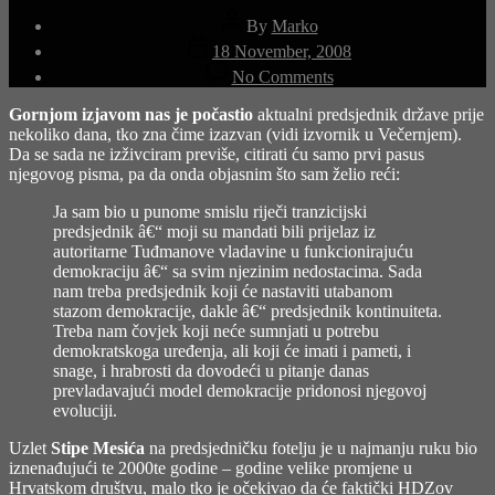
Post
By
Marko
author
Post
18 November, 2008
date
on
No Comments
Hrvatskoj
ne
Gornjom izjavom nas je počastio
aktualni predsjednik države prije
treba
nekoliko dana, tko zna čime izazvan (vidi izvornik u
Večernjem
).
čovjek
Da se sada ne izživciram previše, citirati ću samo prvi pasus
promjena!?
njegovog pisma, pa da onda objasnim što sam želio reći:
Ja sam bio u punome smislu riječi tranzicijski
predsjednik â€“ moji su mandati bili prijelaz iz
autoritarne Tuđmanove vladavine u funkcionirajuću
demokraciju â€“ sa svim njezinim nedostacima. Sada
nam treba predsjednik koji će nastaviti utabanom
stazom demokracije, dakle â€“ predsjednik kontinuiteta.
Treba nam čovjek koji neće sumnjati u potrebu
demokratskoga uređenja, ali koji će imati i pameti, i
snage, i hrabrosti da dovodeći u pitanje danas
prevladavajući model demokracije pridonosi njegovoj
evoluciji.
Uzlet
Stipe Mesića
na predsjedničku fotelju je u najmanju ruku bio
iznenađujući te 2000te godine – godine velike promjene u
Hrvatskom društvu, malo tko je očekivao da će faktički HDZov