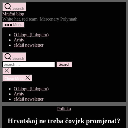
Skip
Search
to
Mračni blog
the
White hat, red team. Mercenary Polymath.
content
Menu
O blogu (i blogeru)
Arhiv
eMail newsletter
Search
Search
for:
Close
search
Close Menu
O blogu (i blogeru)
Arhiv
eMail newsletter
Categories
Politika
Hrvatskoj ne treba čovjek promjena!?